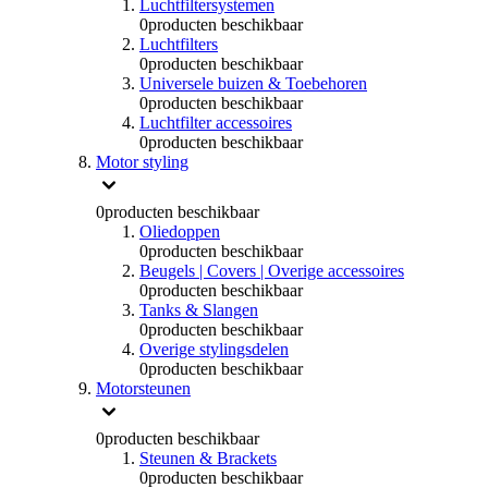
Luchtfiltersystemen
0
producten beschikbaar
Luchtfilters
0
producten beschikbaar
Universele buizen & Toebehoren
0
producten beschikbaar
Luchtfilter accessoires
0
producten beschikbaar
Motor styling
0
producten beschikbaar
Oliedoppen
0
producten beschikbaar
Beugels | Covers | Overige accessoires
0
producten beschikbaar
Tanks & Slangen
0
producten beschikbaar
Overige stylingsdelen
0
producten beschikbaar
Motorsteunen
0
producten beschikbaar
Steunen & Brackets
0
producten beschikbaar