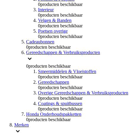
0
producten beschikbaar
Interieur
0
producten beschikbaar
Velgen & Banden
0
producten beschikbaar
Poetsen overige
0
producten beschikbaar
Cadeaubonnen
0
producten beschikbaar
Gereedschappen & Verbruiksproducten
0
producten beschikbaar
Smeermiddelen & Vloeistoffen
0
producten beschikbaar
Gereedschappen
0
producten beschikbaar
Overige Gereedschappen & Verbruiksproducten
0
producten beschikbaar
Coatings & spuitbussen
0
producten beschikbaar
Honda Onderhoudspakketten
0
producten beschikbaar
Merken