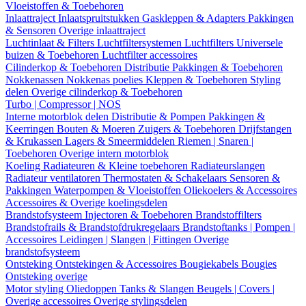
Vloeistoffen & Toebehoren
Inlaattraject
Inlaatspruitstukken
Gaskleppen & Adapters
Pakkingen
& Sensoren
Overige inlaattraject
Luchtinlaat & Filters
Luchtfiltersystemen
Luchtfilters
Universele
buizen & Toebehoren
Luchtfilter accessoires
Cilinderkop & Toebehoren
Distributie
Pakkingen & Toebehoren
Nokkenassen
Nokkenas poelies
Kleppen & Toebehoren
Styling
delen
Overige cilinderkop & Toebehoren
Turbo | Compressor | NOS
Interne motorblok delen
Distributie & Pompen
Pakkingen &
Keerringen
Bouten & Moeren
Zuigers & Toebehoren
Drijfstangen
& Krukassen
Lagers & Smeermiddelen
Riemen | Snaren |
Toebehoren
Overige intern motorblok
Koeling
Radiateuren & Kleine toebehoren
Radiateurslangen
Radiateur ventilatoren
Thermostaten & Schakelaars
Sensoren &
Pakkingen
Waterpompen & Vloeistoffen
Oliekoelers & Accessoires
Accessoires & Overige koelingsdelen
Brandstofsysteem
Injectoren & Toebehoren
Brandstoffilters
Brandstofrails & Brandstofdrukregelaars
Brandstoftanks | Pompen |
Accessoires
Leidingen | Slangen | Fittingen
Overige
brandstofsysteem
Ontsteking
Ontstekingen & Accessoires
Bougiekabels
Bougies
Ontsteking overige
Motor styling
Oliedoppen
Tanks & Slangen
Beugels | Covers |
Overige accessoires
Overige stylingsdelen