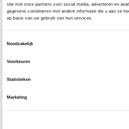
site met onze partners voor social media, adverteren en an
Wielmoeren
0
producten beschikbaar
gegevens combineren met andere informatie die u aan ze hee
Draadeinden
op basis van uw gebruik van hun services.
0
producten beschikbaar
Velgen overige
0
producten beschikbaar
Velgen | Wielen
Toestemmingsselectie
0
producten beschikbaar
Noodzakelijk
Banden
0
producten beschikbaar
Remmen
Voorkeuren
0
producten beschikbaar
Remschijven
Statistieken
0
producten beschikbaar
Remblokken
0
producten beschikbaar
Remklauwen
Marketing
0
producten beschikbaar
Remleidingen
0
producten beschikbaar
Big brake kits
0
producten beschikbaar
Remvloeistoffen