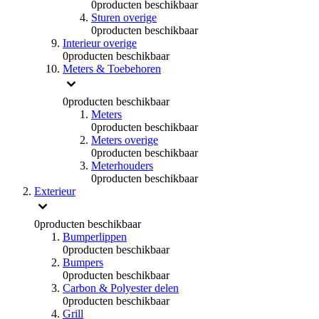
0
producten beschikbaar
Sturen overige
0
producten beschikbaar
Interieur overige
0
producten beschikbaar
Meters & Toebehoren
0
producten beschikbaar
Meters
0
producten beschikbaar
Meters overige
0
producten beschikbaar
Meterhouders
0
producten beschikbaar
Exterieur
0
producten beschikbaar
Bumperlippen
0
producten beschikbaar
Bumpers
0
producten beschikbaar
Carbon & Polyester delen
0
producten beschikbaar
Grill