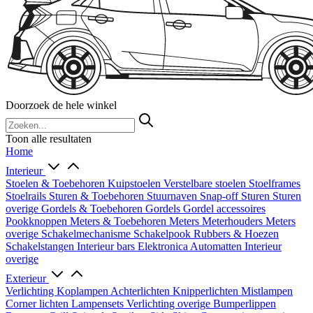
Doorzoek de hele winkel
Toon alle resultaten
Home
Interieur
Stoelen & Toebehoren
Kuipstoelen
Verstelbare stoelen
Stoelframes
Stoelrails
Sturen & Toebehoren
Stuurnaven
Snap-off
Sturen
Sturen
overige
Gordels & Toebehoren
Gordels
Gordel accessoires
Pookknoppen
Meters & Toebehoren
Meters
Meterhouders
Meters
overige
Schakelmechanisme
Schakelpook
Rubbers & Hoezen
Schakelstangen
Interieur bars
Elektronica
Automatten
Interieur
overige
Exterieur
Verlichting
Koplampen
Achterlichten
Knipperlichten
Mistlampen
Corner lichten
Lampensets
Verlichting overige
Bumperlippen