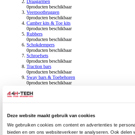
Draagarmen
0
producten beschikbaar
Veerpootbruggen
0
producten beschikbaar
Camber kits & Toe kits
0
producten beschikbaar
Rubbers
0
producten beschikbaar
Schokdempers
0
producten beschikbaar
Schroefsets
0
producten beschikbaar
Traction bars
0
producten beschikbaar
Sway bars & Toebehoren
0
producten beschikbaar
Kogels & Hoezen
0
producten beschikbaar
Wiellagers & Naven
0
producten beschikbaar
Wielen & Toebehoren
Deze website maakt gebruik van cookies
0
producten beschikbaar
We gebruiken cookies om content en advertenties te personal
Spoorverbreders
bieden en om ons websiteverkeer te analyseren. Ook delen 
0
producten beschikbaar