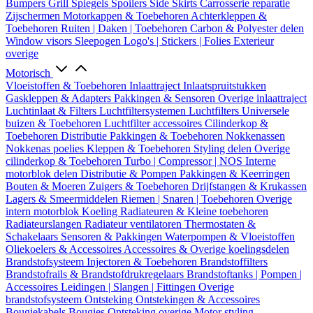
Bumpers
Grill
Spiegels
Spoilers
Side Skirts
Carrosserie reparatie
Zijschermen
Motorkappen & Toebehoren
Achterkleppen &
Toebehoren
Ruiten | Daken | Toebehoren
Carbon & Polyester delen
Window visors
Sleepogen
Logo's | Stickers | Folies
Exterieur
overige
Motorisch
Vloeistoffen & Toebehoren
Inlaattraject
Inlaatspruitstukken
Gaskleppen & Adapters
Pakkingen & Sensoren
Overige inlaattraject
Luchtinlaat & Filters
Luchtfiltersystemen
Luchtfilters
Universele
buizen & Toebehoren
Luchtfilter accessoires
Cilinderkop &
Toebehoren
Distributie
Pakkingen & Toebehoren
Nokkenassen
Nokkenas poelies
Kleppen & Toebehoren
Styling delen
Overige
cilinderkop & Toebehoren
Turbo | Compressor | NOS
Interne
motorblok delen
Distributie & Pompen
Pakkingen & Keerringen
Bouten & Moeren
Zuigers & Toebehoren
Drijfstangen & Krukassen
Lagers & Smeermiddelen
Riemen | Snaren | Toebehoren
Overige
intern motorblok
Koeling
Radiateuren & Kleine toebehoren
Radiateurslangen
Radiateur ventilatoren
Thermostaten &
Schakelaars
Sensoren & Pakkingen
Waterpompen & Vloeistoffen
Oliekoelers & Accessoires
Accessoires & Overige koelingsdelen
Brandstofsysteem
Injectoren & Toebehoren
Brandstoffilters
Brandstofrails & Brandstofdrukregelaars
Brandstoftanks | Pompen |
Accessoires
Leidingen | Slangen | Fittingen
Overige
brandstofsysteem
Ontsteking
Ontstekingen & Accessoires
Bougiekabels
Bougies
Ontsteking overige
Motor styling