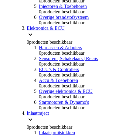
0
producten beschikbaar
Injectoren & Toebehoren
0
producten beschikbaar
Overige brandstofsysteem
0
producten beschikbaar
Elektronica & ECU
0
producten beschikbaar
Harnassen & Adapters
0
producten beschikbaar
Sensoren | Schakelaars | Relais
0
producten beschikbaar
ECU's & Controllers
0
producten beschikbaar
Accu & Toebehoren
0
producten beschikbaar
Overige elektronica & ECU
0
producten beschikbaar
Startmotoren & Dynamo's
0
producten beschikbaar
Inlaattraject
0
producten beschikbaar
Inlaatspruitstukken