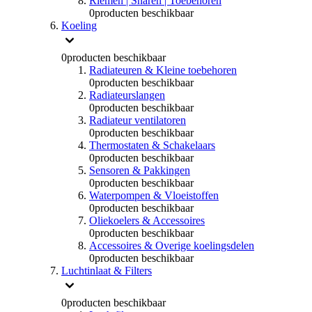
Riemen | Snaren | Toebehoren
0
producten beschikbaar
Koeling
0
producten beschikbaar
Radiateuren & Kleine toebehoren
0
producten beschikbaar
Radiateurslangen
0
producten beschikbaar
Radiateur ventilatoren
0
producten beschikbaar
Thermostaten & Schakelaars
0
producten beschikbaar
Sensoren & Pakkingen
0
producten beschikbaar
Waterpompen & Vloeistoffen
0
producten beschikbaar
Oliekoelers & Accessoires
0
producten beschikbaar
Accessoires & Overige koelingsdelen
0
producten beschikbaar
Luchtinlaat & Filters
0
producten beschikbaar