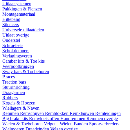
Uitlaatsystemen
Pakkingen & Flenzen
Montagemateriaal
Hitteband
Silencers
Universele uitlaatdelen
Uitlaat overige
Onderstel
Schroefsets
Schokdempers
Verlagingsveren
Camber kits & Toe kits
Veerpootbruggen
Sway bars & Toebehoren
Braces
Traction bars
Stuurinrichting
Draagarmen
Rubbers
Kogels & Hoezen
Wiellagers & Naven
Remmen
Remschijven
Remblokken
Remklauwen
Remleidingen
Big brake kits
Remvloeistoffen
Handremmen
Remmen overige
Wielen & Toebehoren
Velgen | Wielen
Banden
Spoorverbreders
Wielmoeren
Draadeinden
Velgen overige