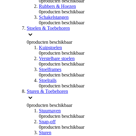
0
producten beschikbaar
Rubbers & Hoezen
0
producten beschikbaar
Schakelstangen
0
producten beschikbaar
Stoelen & Toebehoren
0
producten beschikbaar
Kuipstoelen
0
producten beschikbaar
Verstelbare stoelen
0
producten beschikbaar
Stoelframes
0
producten beschikbaar
Stoelrails
0
producten beschikbaar
Sturen & Toebehoren
0
producten beschikbaar
Stuurnaven
0
producten beschikbaar
Snap-off
0
producten beschikbaar
Sturen