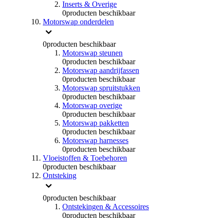
Inserts & Overige
0
producten beschikbaar
Motorswap onderdelen
0
producten beschikbaar
Motorswap steunen
0
producten beschikbaar
Motorswap aandrijfassen
0
producten beschikbaar
Motorswap spruitstukken
0
producten beschikbaar
Motorswap overige
0
producten beschikbaar
Motorswap pakketten
0
producten beschikbaar
Motorswap harnesses
0
producten beschikbaar
Vloeistoffen & Toebehoren
0
producten beschikbaar
Ontsteking
0
producten beschikbaar
Ontstekingen & Accessoires
0
producten beschikbaar