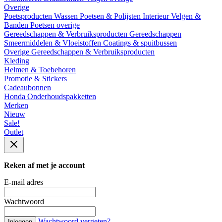
Overige
Poetsproducten
Wassen
Poetsen & Polijsten
Interieur
Velgen &
Banden
Poetsen overige
Gereedschappen & Verbruiksproducten
Gereedschappen
Smeermiddelen & Vloeistoffen
Coatings & spuitbussen
Overige Gereedschappen & Verbruiksproducten
Kleding
Helmen & Toebehoren
Promotie & Stickers
Cadeaubonnen
Honda Onderhoudspakketten
Merken
Nieuw
Sale!
Outlet
Reken af met je account
E-mail adres
Wachtwoord
Wachtwoord vergeten?
Inloggen