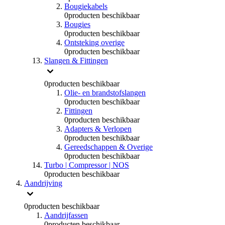
Bougiekabels
0
producten beschikbaar
Bougies
0
producten beschikbaar
Ontsteking overige
0
producten beschikbaar
Slangen & Fittingen
0
producten beschikbaar
Olie- en brandstofslangen
0
producten beschikbaar
Fittingen
0
producten beschikbaar
Adapters & Verlopen
0
producten beschikbaar
Gereedschappen & Overige
0
producten beschikbaar
Turbo | Compressor | NOS
0
producten beschikbaar
Aandrijving
0
producten beschikbaar
Aandrijfassen
0
producten beschikbaar