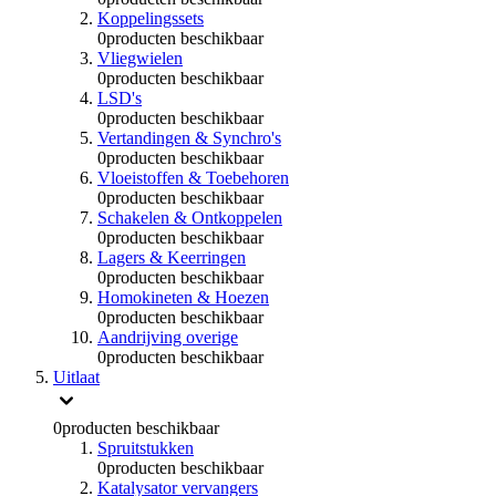
Koppelingssets
0
producten beschikbaar
Vliegwielen
0
producten beschikbaar
LSD's
0
producten beschikbaar
Vertandingen & Synchro's
0
producten beschikbaar
Vloeistoffen & Toebehoren
0
producten beschikbaar
Schakelen & Ontkoppelen
0
producten beschikbaar
Lagers & Keerringen
0
producten beschikbaar
Homokineten & Hoezen
0
producten beschikbaar
Aandrijving overige
0
producten beschikbaar
Uitlaat
0
producten beschikbaar
Spruitstukken
0
producten beschikbaar
Katalysator vervangers