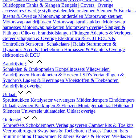
Oliedoppen
Tanks & Slangen
Beugels | Covers | Overige
accessoires
Overige stylingsdelen
Motorsteunen
Steunen & Brackets
Inserts & Overige
Motorswap onderdelen
Motorswap steunen
Motorswap aandrijfassen
Motorswap spruitstukken
Motorswap
harnesses
Motorswap pakketten
Motorswap overige
Slangen &
Fittingen
Olie- en brandstofslangen
Fittingen
Adapters & Verlopen
Gereedschappen & Overige
Elektronica & ECU
ECU's &
Controllers
Sensoren | Schakelaars | Relais
Startmotoren &
Dynamo's
Accu & Toebehoren
Harnassen & Adapters
Overige
elektronica & ECU
Aandrijving
Schakelen & Ontkoppelen
Koppelingssets
Vliegwielen
Aandrijfassen
Homokineten & Hoezen
LSD's
Vertandingen &
Synchro's
Lagers & Keerringen
Vloeistoffen & Toebehoren
Aandrijving overige
Uitlaat
Spruitstukken
Katalysator vervangers
Middendempers
Einddempers
Uitlaatsystemen
Pakkingen & Flenzen
Montagemateriaal
Hitteband
Silencers
Universele uitlaatdelen
Uitlaat overige
Onderstel
Schroefsets
Schokdempers
Verlagingsveren
Camber kits & Toe kits
Veerpootbruggen
Sway bars & Toebehoren
Braces
Traction bars
Stuurinrichting
Draagarmen
Rubbers
Kogels & Hoezen
Wiellagers