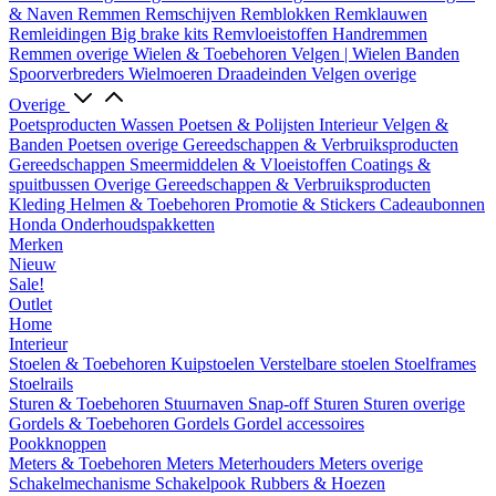
& Naven
Remmen
Remschijven
Remblokken
Remklauwen
Remleidingen
Big brake kits
Remvloeistoffen
Handremmen
Remmen overige
Wielen & Toebehoren
Velgen | Wielen
Banden
Spoorverbreders
Wielmoeren
Draadeinden
Velgen overige
Overige
Poetsproducten
Wassen
Poetsen & Polijsten
Interieur
Velgen &
Banden
Poetsen overige
Gereedschappen & Verbruiksproducten
Gereedschappen
Smeermiddelen & Vloeistoffen
Coatings &
spuitbussen
Overige Gereedschappen & Verbruiksproducten
Kleding
Helmen & Toebehoren
Promotie & Stickers
Cadeaubonnen
Honda Onderhoudspakketten
Merken
Nieuw
Sale!
Outlet
Home
Interieur
Stoelen & Toebehoren
Kuipstoelen
Verstelbare stoelen
Stoelframes
Stoelrails
Sturen & Toebehoren
Stuurnaven
Snap-off
Sturen
Sturen overige
Gordels & Toebehoren
Gordels
Gordel accessoires
Pookknoppen
Meters & Toebehoren
Meters
Meterhouders
Meters overige
Schakelmechanisme
Schakelpook
Rubbers & Hoezen