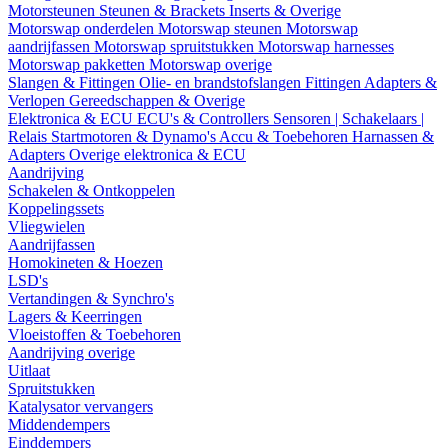
Motorsteunen
Steunen & Brackets
Inserts & Overige
Motorswap onderdelen
Motorswap steunen
Motorswap
aandrijfassen
Motorswap spruitstukken
Motorswap harnesses
Motorswap pakketten
Motorswap overige
Slangen & Fittingen
Olie- en brandstofslangen
Fittingen
Adapters &
Verlopen
Gereedschappen & Overige
Elektronica & ECU
ECU's & Controllers
Sensoren | Schakelaars |
Relais
Startmotoren & Dynamo's
Accu & Toebehoren
Harnassen &
Adapters
Overige elektronica & ECU
Aandrijving
Schakelen & Ontkoppelen
Koppelingssets
Vliegwielen
Aandrijfassen
Homokineten & Hoezen
LSD's
Vertandingen & Synchro's
Lagers & Keerringen
Vloeistoffen & Toebehoren
Aandrijving overige
Uitlaat
Spruitstukken
Katalysator vervangers
Middendempers
Einddempers