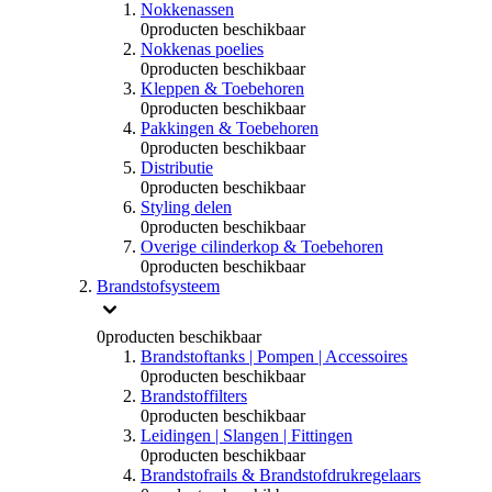
Nokkenassen
0
producten beschikbaar
Nokkenas poelies
0
producten beschikbaar
Kleppen & Toebehoren
0
producten beschikbaar
Pakkingen & Toebehoren
0
producten beschikbaar
Distributie
0
producten beschikbaar
Styling delen
0
producten beschikbaar
Overige cilinderkop & Toebehoren
0
producten beschikbaar
Brandstofsysteem
0
producten beschikbaar
Brandstoftanks | Pompen | Accessoires
0
producten beschikbaar
Brandstoffilters
0
producten beschikbaar
Leidingen | Slangen | Fittingen
0
producten beschikbaar
Brandstofrails & Brandstofdrukregelaars