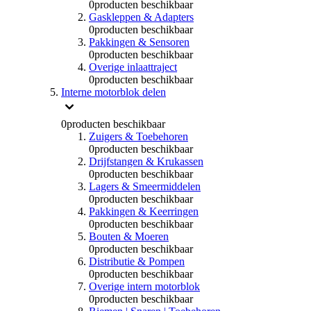
0
producten beschikbaar
Gaskleppen & Adapters
0
producten beschikbaar
Pakkingen & Sensoren
0
producten beschikbaar
Overige inlaattraject
0
producten beschikbaar
Interne motorblok delen
0
producten beschikbaar
Zuigers & Toebehoren
0
producten beschikbaar
Drijfstangen & Krukassen
0
producten beschikbaar
Lagers & Smeermiddelen
0
producten beschikbaar
Pakkingen & Keerringen
0
producten beschikbaar
Bouten & Moeren
0
producten beschikbaar
Distributie & Pompen
0
producten beschikbaar
Overige intern motorblok
0
producten beschikbaar