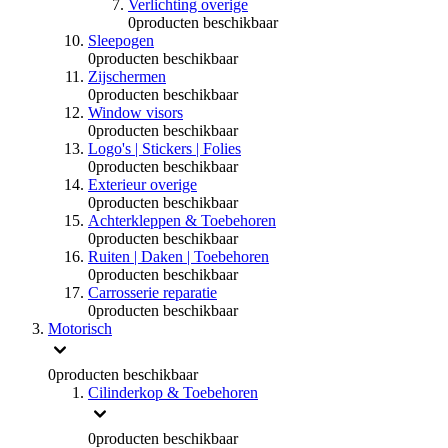
Verlichting overige
0
producten beschikbaar
Sleepogen
0
producten beschikbaar
Zijschermen
0
producten beschikbaar
Window visors
0
producten beschikbaar
Logo's | Stickers | Folies
0
producten beschikbaar
Exterieur overige
0
producten beschikbaar
Achterkleppen & Toebehoren
0
producten beschikbaar
Ruiten | Daken | Toebehoren
0
producten beschikbaar
Carrosserie reparatie
0
producten beschikbaar
Motorisch
0
producten beschikbaar
Cilinderkop & Toebehoren
0
producten beschikbaar