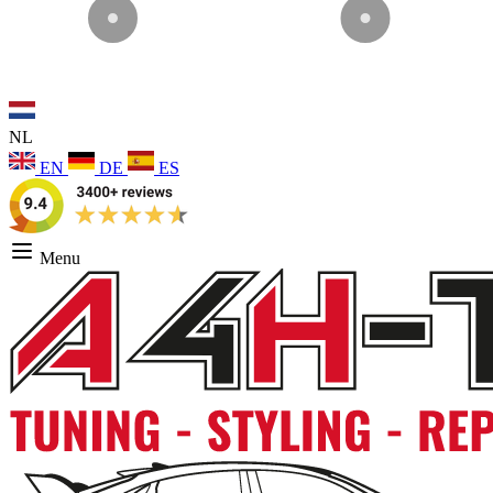
NL
EN
DE
ES
Menu