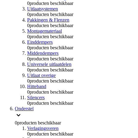
0
producten beschikbaar
Uitlaatsystemen
0
producten beschikbaar
Pakkingen & Flenzen
0
producten beschikbaar
Montagemateriaal
0
producten beschikbaar
Einddempers
0
producten beschikbaar
Middendempers
0
producten beschikbaar
Universele uitlaatdelen
0
producten beschikbaar
Uitlaat overige
0
producten beschikbaar
Hitteband
0
producten beschikbaar
Silencers
0
producten beschikbaar
Onderstel
0
producten beschikbaar
Verlagingsveren
0
producten beschikbaar