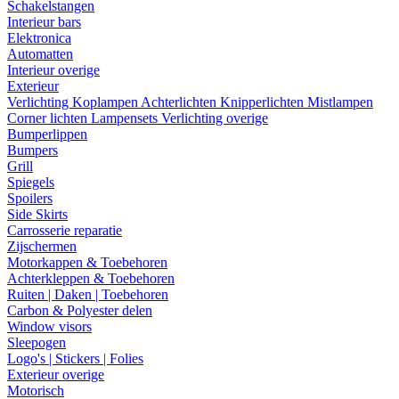
Schakelstangen
Interieur bars
Elektronica
Automatten
Interieur overige
Exterieur
Verlichting
Koplampen
Achterlichten
Knipperlichten
Mistlampen
Corner lichten
Lampensets
Verlichting overige
Bumperlippen
Bumpers
Grill
Spiegels
Spoilers
Side Skirts
Carrosserie reparatie
Zijschermen
Motorkappen & Toebehoren
Achterkleppen & Toebehoren
Ruiten | Daken | Toebehoren
Carbon & Polyester delen
Window visors
Sleepogen
Logo's | Stickers | Folies
Exterieur overige
Motorisch