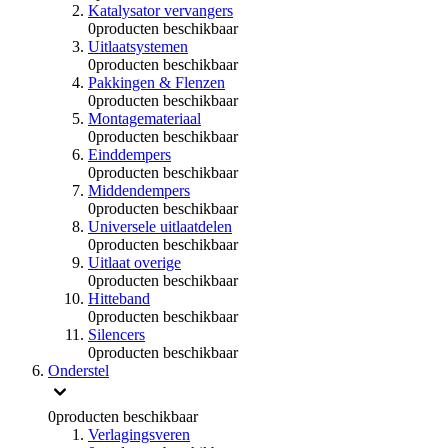
Katalysator vervangers
0
producten beschikbaar
Uitlaatsystemen
0
producten beschikbaar
Pakkingen & Flenzen
0
producten beschikbaar
Montagemateriaal
0
producten beschikbaar
Einddempers
0
producten beschikbaar
Middendempers
0
producten beschikbaar
Universele uitlaatdelen
0
producten beschikbaar
Uitlaat overige
0
producten beschikbaar
Hitteband
0
producten beschikbaar
Silencers
0
producten beschikbaar
Onderstel
0
producten beschikbaar
Verlagingsveren