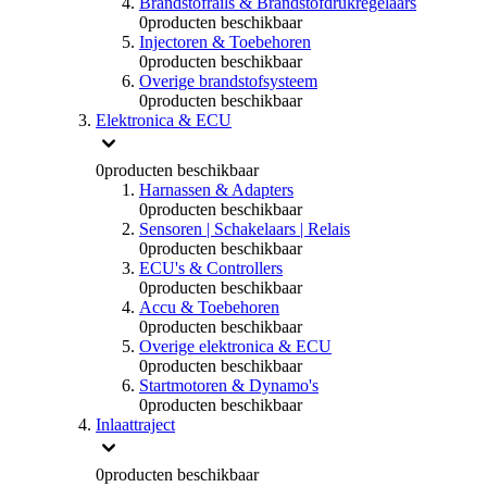
Brandstofrails & Brandstofdrukregelaars
0
producten beschikbaar
Injectoren & Toebehoren
0
producten beschikbaar
Overige brandstofsysteem
0
producten beschikbaar
Elektronica & ECU
0
producten beschikbaar
Harnassen & Adapters
0
producten beschikbaar
Sensoren | Schakelaars | Relais
0
producten beschikbaar
ECU's & Controllers
0
producten beschikbaar
Accu & Toebehoren
0
producten beschikbaar
Overige elektronica & ECU
0
producten beschikbaar
Startmotoren & Dynamo's
0
producten beschikbaar
Inlaattraject
0
producten beschikbaar