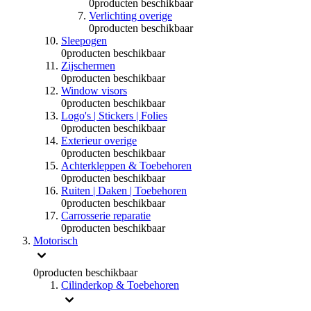
0
producten beschikbaar
Verlichting overige
0
producten beschikbaar
Sleepogen
0
producten beschikbaar
Zijschermen
0
producten beschikbaar
Window visors
0
producten beschikbaar
Logo's | Stickers | Folies
0
producten beschikbaar
Exterieur overige
0
producten beschikbaar
Achterkleppen & Toebehoren
0
producten beschikbaar
Ruiten | Daken | Toebehoren
0
producten beschikbaar
Carrosserie reparatie
0
producten beschikbaar
Motorisch
0
producten beschikbaar
Cilinderkop & Toebehoren