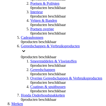
Poetsen & Polijsten
0
producten beschikbaar
Interieur
0
producten beschikbaar
Velgen & Banden
0
producten beschikbaar
Poetsen overige
0
producten beschikbaar
Cadeaubonnen
0
producten beschikbaar
Gereedschappen & Verbruiksproducten
0
producten beschikbaar
Smeermiddelen & Vloeistoffen
0
producten beschikbaar
Gereedschappen
0
producten beschikbaar
Overige Gereedschappen & Verbruiksproducten
0
producten beschikbaar
Coatings & spuitbussen
0
producten beschikbaar
Honda Onderhoudspakketten
0
producten beschikbaar
Merken