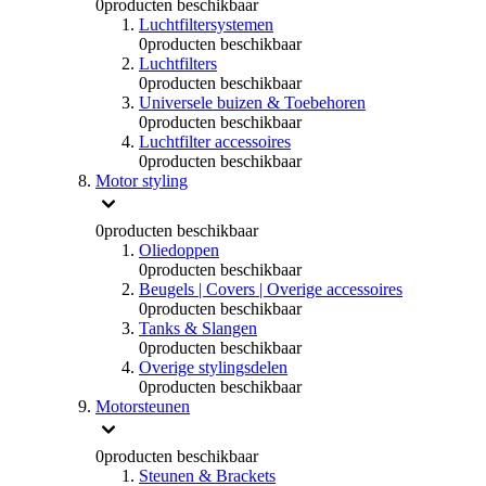
0
producten beschikbaar
Luchtfiltersystemen
0
producten beschikbaar
Luchtfilters
0
producten beschikbaar
Universele buizen & Toebehoren
0
producten beschikbaar
Luchtfilter accessoires
0
producten beschikbaar
Motor styling
0
producten beschikbaar
Oliedoppen
0
producten beschikbaar
Beugels | Covers | Overige accessoires
0
producten beschikbaar
Tanks & Slangen
0
producten beschikbaar
Overige stylingsdelen
0
producten beschikbaar
Motorsteunen
0
producten beschikbaar
Steunen & Brackets