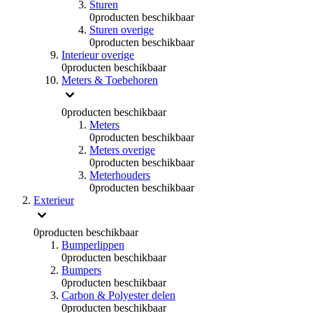
Sturen
0
producten beschikbaar
Sturen overige
0
producten beschikbaar
Interieur overige
0
producten beschikbaar
Meters & Toebehoren
0
producten beschikbaar
Meters
0
producten beschikbaar
Meters overige
0
producten beschikbaar
Meterhouders
0
producten beschikbaar
Exterieur
0
producten beschikbaar
Bumperlippen
0
producten beschikbaar
Bumpers
0
producten beschikbaar
Carbon & Polyester delen
0
producten beschikbaar