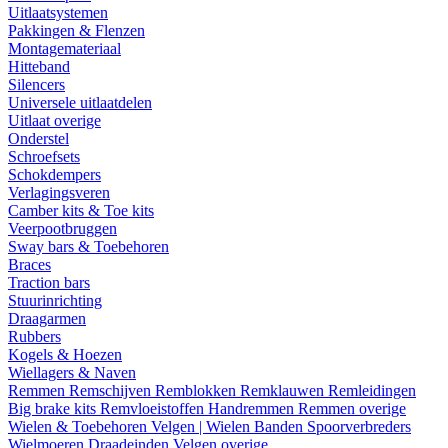
Uitlaatsystemen
Pakkingen & Flenzen
Montagemateriaal
Hitteband
Silencers
Universele uitlaatdelen
Uitlaat overige
Onderstel
Schroefsets
Schokdempers
Verlagingsveren
Camber kits & Toe kits
Veerpootbruggen
Sway bars & Toebehoren
Braces
Traction bars
Stuurinrichting
Draagarmen
Rubbers
Kogels & Hoezen
Wiellagers & Naven
Remmen
Remschijven
Remblokken
Remklauwen
Remleidingen
Big brake kits
Remvloeistoffen
Handremmen
Remmen overige
Wielen & Toebehoren
Velgen | Wielen
Banden
Spoorverbreders
Wielmoeren
Draadeinden
Velgen overige