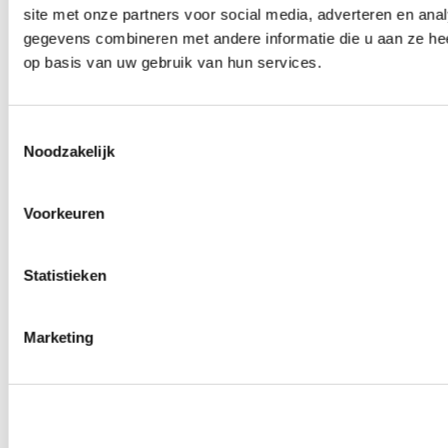
site met onze partners voor social media, adverteren en an
0
producten beschikbaar
Wielmoeren
gegevens combineren met andere informatie die u aan ze hee
0
producten beschikbaar
op basis van uw gebruik van hun services.
Draadeinden
0
producten beschikbaar
Velgen overige
0
producten beschikbaar
Toestemmingsselectie
Velgen | Wielen
Noodzakelijk
0
producten beschikbaar
Banden
0
producten beschikbaar
Voorkeuren
Remmen
0
producten beschikbaar
Statistieken
Remschijven
0
producten beschikbaar
Remblokken
0
producten beschikbaar
Marketing
Remklauwen
0
producten beschikbaar
Remleidingen
0
producten beschikbaar
Big brake kits
0
producten beschikbaar