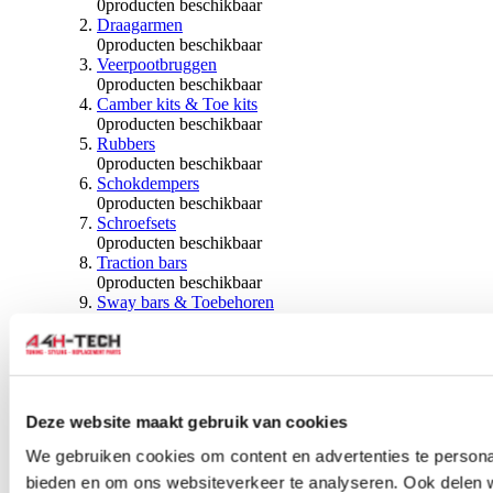
0
producten beschikbaar
Draagarmen
0
producten beschikbaar
Veerpootbruggen
0
producten beschikbaar
Camber kits & Toe kits
0
producten beschikbaar
Rubbers
0
producten beschikbaar
Schokdempers
0
producten beschikbaar
Schroefsets
0
producten beschikbaar
Traction bars
0
producten beschikbaar
Sway bars & Toebehoren
0
producten beschikbaar
Kogels & Hoezen
0
producten beschikbaar
Wiellagers & Naven
0
producten beschikbaar
Wielen & Toebehoren
Deze website maakt gebruik van cookies
We gebruiken cookies om content en advertenties te personal
0
producten beschikbaar
bieden en om ons websiteverkeer te analyseren. Ook delen 
Spoorverbreders