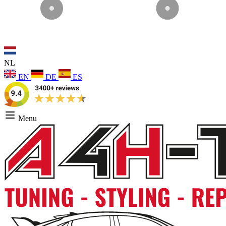
NL
EN
DE
ES
Menu