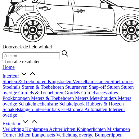
Doorzoek de hele winkel
Toon alle resultaten
Home
Interieur
Stoelen & Toebehoren
Kuipstoelen
Verstelbare stoelen
Stoelframes
Stoelrails
Sturen & Toebehoren
Stuurnaven
Snap-off
Sturen
Sturen
overige
Gordels & Toebehoren
Gordels
Gordel accessoires
Pookknoppen
Meters & Toebehoren
Meters
Meterhouders
Meters
overige
Schakelmechanisme
Schakelpook
Rubbers & Hoezen
Schakelstangen
Interieur bars
Elektronica
Automatten
Interieur
overige
Exterieur
Verlichting
Koplampen
Achterlichten
Knipperlichten
Mistlampen
Corner lichten
Lampensets
Verlichting overige
Bumperlippen