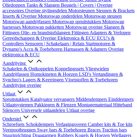
Oliedoppen
Tanks & Slangen
Beugels | Covers | Overige
accessoires
Overige stylingsdelen
Motorsteunen
Steunen & Brackets
Inserts & Overige
Motorswap onderdelen
Motorswap steunen
Motorswap aandrijfassen
Motorswap spruitstukken
Motorswap
harnesses
Motorswap pakketten
Motorswap overige
Slangen &
Fittingen
Olie- en brandstofslangen
Fittingen
Adapters & Verlopen
Gereedschappen & Overige
Elektronica & ECU
ECU's &
Controllers
Sensoren | Schakelaars | Relais
Startmotoren &
Dynamo's
Accu & Toebehoren
Harnassen & Adapters
Overige
elektronica & ECU
Aandrijving
Schakelen & Ontkoppelen
Koppelingssets
Vliegwielen
Aandrijfassen
Homokineten & Hoezen
LSD's
Vertandingen &
Synchro's
Lagers & Keerringen
Vloeistoffen & Toebehoren
Aandrijving overige
Uitlaat
Spruitstukken
Katalysator vervangers
Middendempers
Einddempers
Uitlaatsystemen
Pakkingen & Flenzen
Montagemateriaal
Hitteband
Silencers
Universele uitlaatdelen
Uitlaat overige
Onderstel
Schroefsets
Schokdempers
Verlagingsveren
Camber kits & Toe kits
Veerpootbruggen
Sway bars & Toebehoren
Braces
Traction bars
Stuurinrichting
Draagarmen
Rubbers
Kogels & Hoezen
Wiellagers