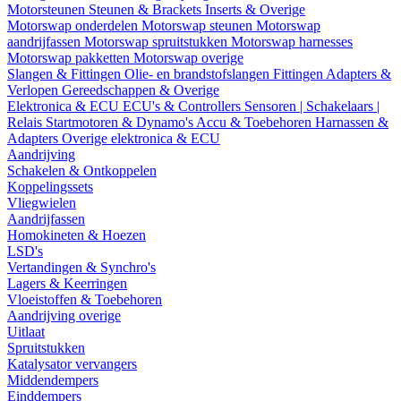
Motorsteunen
Steunen & Brackets
Inserts & Overige
Motorswap onderdelen
Motorswap steunen
Motorswap
aandrijfassen
Motorswap spruitstukken
Motorswap harnesses
Motorswap pakketten
Motorswap overige
Slangen & Fittingen
Olie- en brandstofslangen
Fittingen
Adapters &
Verlopen
Gereedschappen & Overige
Elektronica & ECU
ECU's & Controllers
Sensoren | Schakelaars |
Relais
Startmotoren & Dynamo's
Accu & Toebehoren
Harnassen &
Adapters
Overige elektronica & ECU
Aandrijving
Schakelen & Ontkoppelen
Koppelingssets
Vliegwielen
Aandrijfassen
Homokineten & Hoezen
LSD's
Vertandingen & Synchro's
Lagers & Keerringen
Vloeistoffen & Toebehoren
Aandrijving overige
Uitlaat
Spruitstukken
Katalysator vervangers
Middendempers
Einddempers