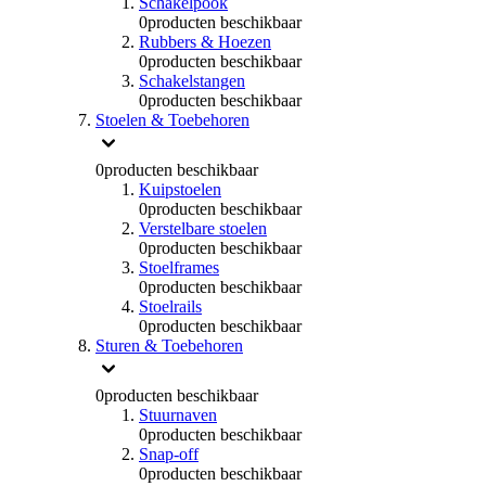
Schakelpook
0
producten beschikbaar
Rubbers & Hoezen
0
producten beschikbaar
Schakelstangen
0
producten beschikbaar
Stoelen & Toebehoren
0
producten beschikbaar
Kuipstoelen
0
producten beschikbaar
Verstelbare stoelen
0
producten beschikbaar
Stoelframes
0
producten beschikbaar
Stoelrails
0
producten beschikbaar
Sturen & Toebehoren
0
producten beschikbaar
Stuurnaven
0
producten beschikbaar
Snap-off
0
producten beschikbaar