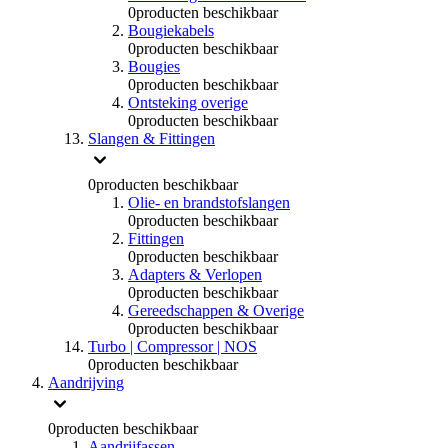
0
producten beschikbaar
Bougiekabels
0
producten beschikbaar
Bougies
0
producten beschikbaar
Ontsteking overige
0
producten beschikbaar
Slangen & Fittingen
0
producten beschikbaar
Olie- en brandstofslangen
0
producten beschikbaar
Fittingen
0
producten beschikbaar
Adapters & Verlopen
0
producten beschikbaar
Gereedschappen & Overige
0
producten beschikbaar
Turbo | Compressor | NOS
0
producten beschikbaar
Aandrijving
0
producten beschikbaar
Aandrijfassen