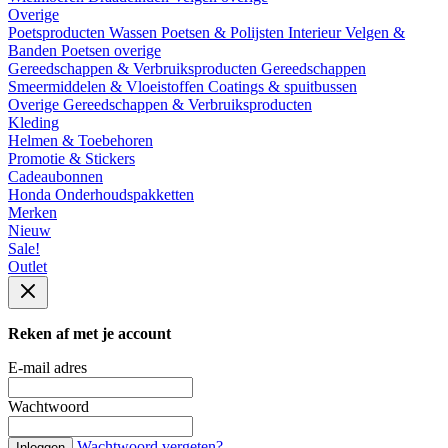
Overige
Poetsproducten
Wassen
Poetsen & Polijsten
Interieur
Velgen &
Banden
Poetsen overige
Gereedschappen & Verbruiksproducten
Gereedschappen
Smeermiddelen & Vloeistoffen
Coatings & spuitbussen
Overige Gereedschappen & Verbruiksproducten
Kleding
Helmen & Toebehoren
Promotie & Stickers
Cadeaubonnen
Honda Onderhoudspakketten
Merken
Nieuw
Sale!
Outlet
Reken af met je account
E-mail adres
Wachtwoord
Wachtwoord vergeten?
Inloggen