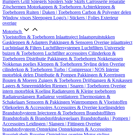
Bumpers
Grill
Spiegels
Spoilers
Side Skirts
Carrosserie reparatie
Zijschermen
Motorkappen & Toebehoren
Achterkleppen &
Toebehoren
Ruiten | Daken | Toebehoren
Carbon & Polyester delen
Window visors
Sleepogen
Logo's | Stickers | Folies
Exterieur
overige
Motorisch
Vloeistoffen & Toebehoren
Inlaattraject
Inlaatspruitstukken
Gaskleppen & Adapters
Pakkingen & Sensoren
Overige inlaattraject
Luchtinlaat & Filters
Luchtfiltersystemen
Luchtfilters
Universele
buizen & Toebehoren
Luchtfilter accessoires
Cilinderkop &
Toebehoren
Distributie
Pakkingen & Toebehoren
Nokkenassen
Nokkenas poelies
Kleppen & Toebehoren
Styling delen
Overige
cilinderkop & Toebehoren
Turbo | Compressor | NOS
Interne
motorblok delen
Distributie & Pompen
Pakkingen & Keerringen
Bouten & Moeren
Zuigers & Toebehoren
Drijfstangen & Krukassen
Lagers & Smeermiddelen
Riemen | Snaren | Toebehoren
Overige
intern motorblok
Koeling
Radiateuren & Kleine toebehoren
Radiateurslangen
Radiateur ventilatoren
Thermostaten &
Schakelaars
Sensoren & Pakkingen
Waterpompen & Vloeistoffen
Oliekoelers & Accessoires
Accessoires & Overige koelingsdelen
Brandstofsysteem
Injectoren & Toebehoren
Brandstoffilters
Brandstofrails & Brandstofdrukregelaars
Brandstoftanks | Pompen |
Accessoires
Leidingen | Slangen | Fittingen
Overige
brandstofsysteem
Ontsteking
Ontstekingen & Accessoires
Bougiekabels
Bougies
Ontsteking overige
Motor styling