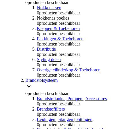
0
producten beschikbaar
Nokkenassen
0
producten beschikbaar
Nokkenas poelies
0
producten beschikbaar
Kleppen & Toebehoren
0
producten beschikbaar
Pakkingen & Toebehoren
0
producten beschikbaar
Distributie
0
producten beschikbaar
Styling delen
0
producten beschikbaar
Overige cilinderkop & Toebehoren
0
producten beschikbaar
Brandstofsysteem
0
producten beschikbaar
Brandstoftanks | Pompen | Accessoires
0
producten beschikbaar
Brandstoffilters
0
producten beschikbaar
Leidingen | Slangen | Fittingen
0
producten beschikbaar