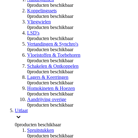
0
producten beschikbaar
Koppelingssets
0
producten beschikbaar
Vliegwielen
0
producten beschikbaar
LSD's
0
producten beschikbaar
Vertandingen & Synchro's
0
producten beschikbaar
Vloeistoffen & Toebehoren
0
producten beschikbaar
Schakelen & Ontkoppelen
0
producten beschikbaar
Lagers & Keerringen
0
producten beschikbaar
Homokineten & Hoezen
0
producten beschikbaar
Aandrijving overige
0
producten beschikbaar
Uitlaat
0
producten beschikbaar
Spruitstukken
0
producten beschikbaar