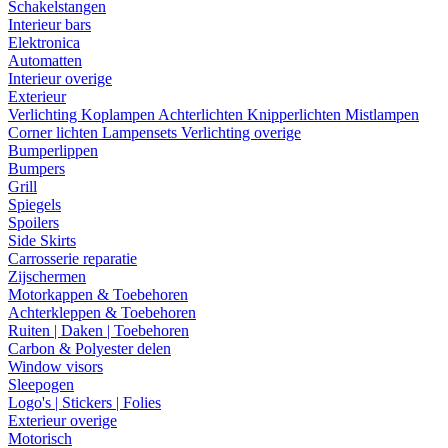
Schakelstangen
Interieur bars
Elektronica
Automatten
Interieur overige
Exterieur
Verlichting
Koplampen
Achterlichten
Knipperlichten
Mistlampen
Corner lichten
Lampensets
Verlichting overige
Bumperlippen
Bumpers
Grill
Spiegels
Spoilers
Side Skirts
Carrosserie reparatie
Zijschermen
Motorkappen & Toebehoren
Achterkleppen & Toebehoren
Ruiten | Daken | Toebehoren
Carbon & Polyester delen
Window visors
Sleepogen
Logo's | Stickers | Folies
Exterieur overige
Motorisch