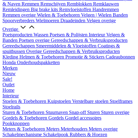
& Naven
Remmen
Remschijven
Remblokken
Remklauwen
Remleidingen
Big brake kits
Remvloeistoffen
Handremmen
Remmen overige
Wielen & Toebehoren
Velgen | Wielen
Banden
Spoorverbreders
Wielmoeren
Draadeinden
Velgen overige
Overige
Poetsproducten
Wassen
Poetsen & Polijsten
Interieur
Velgen &
Banden
Poetsen overige
Gereedschappen & Verbruiksproducten
Gereedschappen
Smeermiddelen & Vloeistoffen
Coatings &
spuitbussen
Overige Gereedschappen & Verbruiksproducten
Kleding
Helmen & Toebehoren
Promotie & Stickers
Cadeaubonnen
Honda Onderhoudspakketten
Merken
Nieuw
Sale!
Outlet
Home
Interieur
Stoelen & Toebehoren
Kuipstoelen
Verstelbare stoelen
Stoelframes
Stoelrails
Sturen & Toebehoren
Stuurnaven
Snap-off
Sturen
Sturen overige
Gordels & Toebehoren
Gordels
Gordel accessoires
Pookknoppen
Meters & Toebehoren
Meters
Meterhouders
Meters overige
Schakelmechanisme
Schakelpook
Rubbers & Hoezen