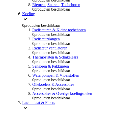
0
producten beschikbaar
Riemen | Snaren | Toebehoren
0
producten beschikbaar
Koeling
0
producten beschikbaar
Radiateuren & Kleine toebehoren
0
producten beschikbaar
Radiateurslangen
0
producten beschikbaar
Radiateur ventilatoren
0
producten beschikbaar
Thermostaten & Schakelaars
0
producten beschikbaar
Sensoren & Pakkingen
0
producten beschikbaar
Waterpompen & Vloeistoffen
0
producten beschikbaar
Oliekoelers & Accessoires
0
producten beschikbaar
Accessoires & Overige koelingsdelen
0
producten beschikbaar
Luchtinlaat & Filters