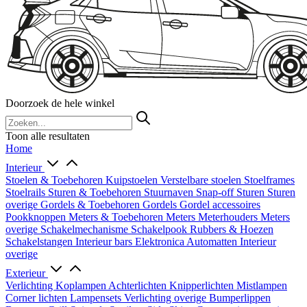
Doorzoek de hele winkel
Toon alle resultaten
Home
Interieur
Stoelen & Toebehoren
Kuipstoelen
Verstelbare stoelen
Stoelframes
Stoelrails
Sturen & Toebehoren
Stuurnaven
Snap-off
Sturen
Sturen
overige
Gordels & Toebehoren
Gordels
Gordel accessoires
Pookknoppen
Meters & Toebehoren
Meters
Meterhouders
Meters
overige
Schakelmechanisme
Schakelpook
Rubbers & Hoezen
Schakelstangen
Interieur bars
Elektronica
Automatten
Interieur
overige
Exterieur
Verlichting
Koplampen
Achterlichten
Knipperlichten
Mistlampen
Corner lichten
Lampensets
Verlichting overige
Bumperlippen