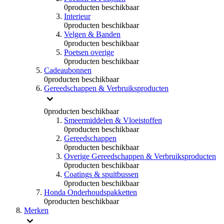
0
producten beschikbaar
Interieur
0
producten beschikbaar
Velgen & Banden
0
producten beschikbaar
Poetsen overige
0
producten beschikbaar
Cadeaubonnen
0
producten beschikbaar
Gereedschappen & Verbruiksproducten
0
producten beschikbaar
Smeermiddelen & Vloeistoffen
0
producten beschikbaar
Gereedschappen
0
producten beschikbaar
Overige Gereedschappen & Verbruiksproducten
0
producten beschikbaar
Coatings & spuitbussen
0
producten beschikbaar
Honda Onderhoudspakketten
0
producten beschikbaar
Merken