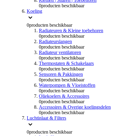
Riemen | Snaren | Toebehoren
0
producten beschikbaar
Koeling
0
producten beschikbaar
Radiateuren & Kleine toebehoren
0
producten beschikbaar
Radiateurslangen
0
producten beschikbaar
Radiateur ventilatoren
0
producten beschikbaar
Thermostaten & Schakelaars
0
producten beschikbaar
Sensoren & Pakkingen
0
producten beschikbaar
Waterpompen & Vloeistoffen
0
producten beschikbaar
Oliekoelers & Accessoires
0
producten beschikbaar
Accessoires & Overige koelingsdelen
0
producten beschikbaar
Luchtinlaat & Filters
0
producten beschikbaar