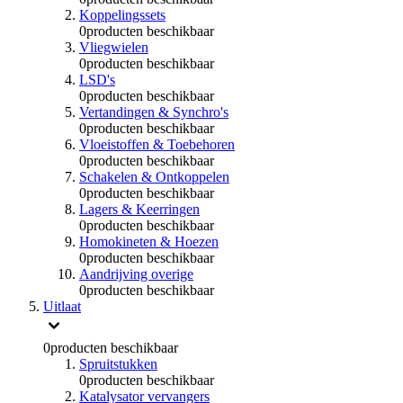
Koppelingssets
0
producten beschikbaar
Vliegwielen
0
producten beschikbaar
LSD's
0
producten beschikbaar
Vertandingen & Synchro's
0
producten beschikbaar
Vloeistoffen & Toebehoren
0
producten beschikbaar
Schakelen & Ontkoppelen
0
producten beschikbaar
Lagers & Keerringen
0
producten beschikbaar
Homokineten & Hoezen
0
producten beschikbaar
Aandrijving overige
0
producten beschikbaar
Uitlaat
0
producten beschikbaar
Spruitstukken
0
producten beschikbaar
Katalysator vervangers