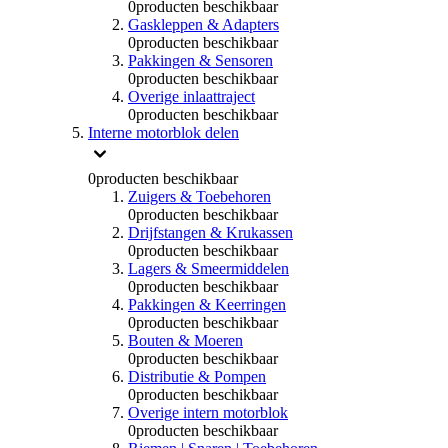
0
producten beschikbaar
Gaskleppen & Adapters
0
producten beschikbaar
Pakkingen & Sensoren
0
producten beschikbaar
Overige inlaattraject
0
producten beschikbaar
Interne motorblok delen
0
producten beschikbaar
Zuigers & Toebehoren
0
producten beschikbaar
Drijfstangen & Krukassen
0
producten beschikbaar
Lagers & Smeermiddelen
0
producten beschikbaar
Pakkingen & Keerringen
0
producten beschikbaar
Bouten & Moeren
0
producten beschikbaar
Distributie & Pompen
0
producten beschikbaar
Overige intern motorblok
0
producten beschikbaar