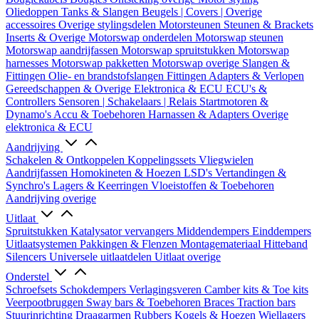
Oliedoppen
Tanks & Slangen
Beugels | Covers | Overige
accessoires
Overige stylingsdelen
Motorsteunen
Steunen & Brackets
Inserts & Overige
Motorswap onderdelen
Motorswap steunen
Motorswap aandrijfassen
Motorswap spruitstukken
Motorswap
harnesses
Motorswap pakketten
Motorswap overige
Slangen &
Fittingen
Olie- en brandstofslangen
Fittingen
Adapters & Verlopen
Gereedschappen & Overige
Elektronica & ECU
ECU's &
Controllers
Sensoren | Schakelaars | Relais
Startmotoren &
Dynamo's
Accu & Toebehoren
Harnassen & Adapters
Overige
elektronica & ECU
Aandrijving
Schakelen & Ontkoppelen
Koppelingssets
Vliegwielen
Aandrijfassen
Homokineten & Hoezen
LSD's
Vertandingen &
Synchro's
Lagers & Keerringen
Vloeistoffen & Toebehoren
Aandrijving overige
Uitlaat
Spruitstukken
Katalysator vervangers
Middendempers
Einddempers
Uitlaatsystemen
Pakkingen & Flenzen
Montagemateriaal
Hitteband
Silencers
Universele uitlaatdelen
Uitlaat overige
Onderstel
Schroefsets
Schokdempers
Verlagingsveren
Camber kits & Toe kits
Veerpootbruggen
Sway bars & Toebehoren
Braces
Traction bars
Stuurinrichting
Draagarmen
Rubbers
Kogels & Hoezen
Wiellagers