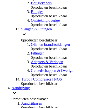
Bougiekabels
0
producten beschikbaar
Bougies
0
producten beschikbaar
Ontsteking overige
0
producten beschikbaar
Slangen & Fittingen
0
producten beschikbaar
Olie- en brandstofslangen
0
producten beschikbaar
Fittingen
0
producten beschikbaar
Adapters & Verlopen
0
producten beschikbaar
Gereedschappen & Overige
0
producten beschikbaar
Turbo | Compressor | NOS
0
producten beschikbaar
Aandrijving
0
producten beschikbaar
Aandrijfassen
0
producten beschikbaar