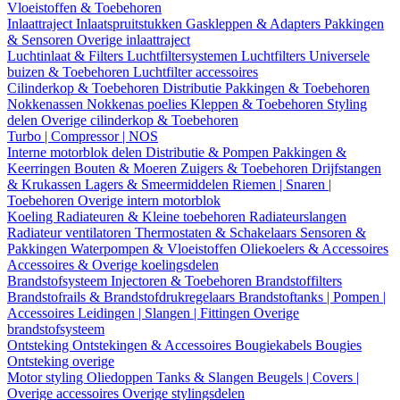
Vloeistoffen & Toebehoren
Inlaattraject
Inlaatspruitstukken
Gaskleppen & Adapters
Pakkingen
& Sensoren
Overige inlaattraject
Luchtinlaat & Filters
Luchtfiltersystemen
Luchtfilters
Universele
buizen & Toebehoren
Luchtfilter accessoires
Cilinderkop & Toebehoren
Distributie
Pakkingen & Toebehoren
Nokkenassen
Nokkenas poelies
Kleppen & Toebehoren
Styling
delen
Overige cilinderkop & Toebehoren
Turbo | Compressor | NOS
Interne motorblok delen
Distributie & Pompen
Pakkingen &
Keerringen
Bouten & Moeren
Zuigers & Toebehoren
Drijfstangen
& Krukassen
Lagers & Smeermiddelen
Riemen | Snaren |
Toebehoren
Overige intern motorblok
Koeling
Radiateuren & Kleine toebehoren
Radiateurslangen
Radiateur ventilatoren
Thermostaten & Schakelaars
Sensoren &
Pakkingen
Waterpompen & Vloeistoffen
Oliekoelers & Accessoires
Accessoires & Overige koelingsdelen
Brandstofsysteem
Injectoren & Toebehoren
Brandstoffilters
Brandstofrails & Brandstofdrukregelaars
Brandstoftanks | Pompen |
Accessoires
Leidingen | Slangen | Fittingen
Overige
brandstofsysteem
Ontsteking
Ontstekingen & Accessoires
Bougiekabels
Bougies
Ontsteking overige
Motor styling
Oliedoppen
Tanks & Slangen
Beugels | Covers |
Overige accessoires
Overige stylingsdelen