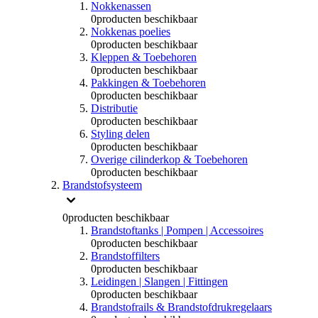
Nokkenassen
0
producten beschikbaar
Nokkenas poelies
0
producten beschikbaar
Kleppen & Toebehoren
0
producten beschikbaar
Pakkingen & Toebehoren
0
producten beschikbaar
Distributie
0
producten beschikbaar
Styling delen
0
producten beschikbaar
Overige cilinderkop & Toebehoren
0
producten beschikbaar
Brandstofsysteem
0
producten beschikbaar
Brandstoftanks | Pompen | Accessoires
0
producten beschikbaar
Brandstoffilters
0
producten beschikbaar
Leidingen | Slangen | Fittingen
0
producten beschikbaar
Brandstofrails & Brandstofdrukregelaars