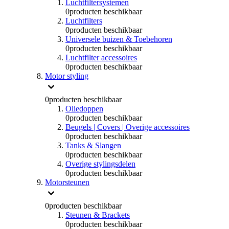
Luchtfiltersystemen
0
producten beschikbaar
Luchtfilters
0
producten beschikbaar
Universele buizen & Toebehoren
0
producten beschikbaar
Luchtfilter accessoires
0
producten beschikbaar
Motor styling
0
producten beschikbaar
Oliedoppen
0
producten beschikbaar
Beugels | Covers | Overige accessoires
0
producten beschikbaar
Tanks & Slangen
0
producten beschikbaar
Overige stylingsdelen
0
producten beschikbaar
Motorsteunen
0
producten beschikbaar
Steunen & Brackets
0
producten beschikbaar