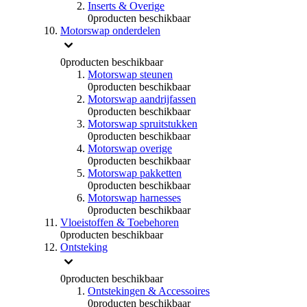
Inserts & Overige
0
producten beschikbaar
Motorswap onderdelen
0
producten beschikbaar
Motorswap steunen
0
producten beschikbaar
Motorswap aandrijfassen
0
producten beschikbaar
Motorswap spruitstukken
0
producten beschikbaar
Motorswap overige
0
producten beschikbaar
Motorswap pakketten
0
producten beschikbaar
Motorswap harnesses
0
producten beschikbaar
Vloeistoffen & Toebehoren
0
producten beschikbaar
Ontsteking
0
producten beschikbaar
Ontstekingen & Accessoires
0
producten beschikbaar