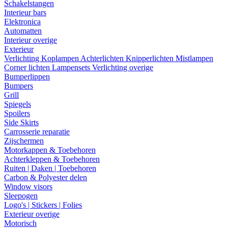
Schakelstangen
Interieur bars
Elektronica
Automatten
Interieur overige
Exterieur
Verlichting
Koplampen
Achterlichten
Knipperlichten
Mistlampen
Corner lichten
Lampensets
Verlichting overige
Bumperlippen
Bumpers
Grill
Spiegels
Spoilers
Side Skirts
Carrosserie reparatie
Zijschermen
Motorkappen & Toebehoren
Achterkleppen & Toebehoren
Ruiten | Daken | Toebehoren
Carbon & Polyester delen
Window visors
Sleepogen
Logo's | Stickers | Folies
Exterieur overige
Motorisch