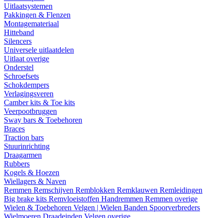
Uitlaatsystemen
Pakkingen & Flenzen
Montagemateriaal
Hitteband
Silencers
Universele uitlaatdelen
Uitlaat overige
Onderstel
Schroefsets
Schokdempers
Verlagingsveren
Camber kits & Toe kits
Veerpootbruggen
Sway bars & Toebehoren
Braces
Traction bars
Stuurinrichting
Draagarmen
Rubbers
Kogels & Hoezen
Wiellagers & Naven
Remmen
Remschijven
Remblokken
Remklauwen
Remleidingen
Big brake kits
Remvloeistoffen
Handremmen
Remmen overige
Wielen & Toebehoren
Velgen | Wielen
Banden
Spoorverbreders
Wielmoeren
Draadeinden
Velgen overige