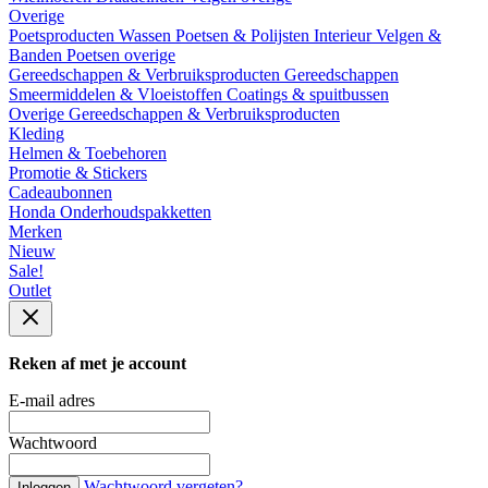
Overige
Poetsproducten
Wassen
Poetsen & Polijsten
Interieur
Velgen &
Banden
Poetsen overige
Gereedschappen & Verbruiksproducten
Gereedschappen
Smeermiddelen & Vloeistoffen
Coatings & spuitbussen
Overige Gereedschappen & Verbruiksproducten
Kleding
Helmen & Toebehoren
Promotie & Stickers
Cadeaubonnen
Honda Onderhoudspakketten
Merken
Nieuw
Sale!
Outlet
Reken af met je account
E-mail adres
Wachtwoord
Wachtwoord vergeten?
Inloggen