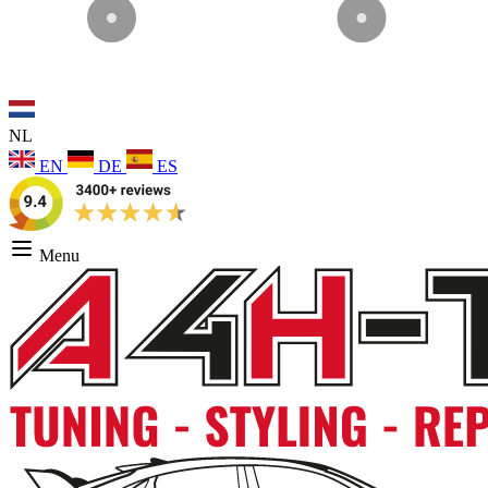
NL
EN
DE
ES
Menu