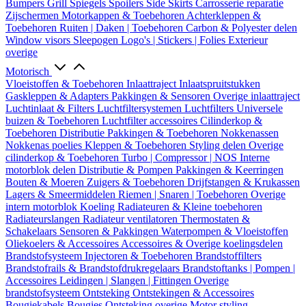
Bumpers
Grill
Spiegels
Spoilers
Side Skirts
Carrosserie reparatie
Zijschermen
Motorkappen & Toebehoren
Achterkleppen &
Toebehoren
Ruiten | Daken | Toebehoren
Carbon & Polyester delen
Window visors
Sleepogen
Logo's | Stickers | Folies
Exterieur
overige
Motorisch
Vloeistoffen & Toebehoren
Inlaattraject
Inlaatspruitstukken
Gaskleppen & Adapters
Pakkingen & Sensoren
Overige inlaattraject
Luchtinlaat & Filters
Luchtfiltersystemen
Luchtfilters
Universele
buizen & Toebehoren
Luchtfilter accessoires
Cilinderkop &
Toebehoren
Distributie
Pakkingen & Toebehoren
Nokkenassen
Nokkenas poelies
Kleppen & Toebehoren
Styling delen
Overige
cilinderkop & Toebehoren
Turbo | Compressor | NOS
Interne
motorblok delen
Distributie & Pompen
Pakkingen & Keerringen
Bouten & Moeren
Zuigers & Toebehoren
Drijfstangen & Krukassen
Lagers & Smeermiddelen
Riemen | Snaren | Toebehoren
Overige
intern motorblok
Koeling
Radiateuren & Kleine toebehoren
Radiateurslangen
Radiateur ventilatoren
Thermostaten &
Schakelaars
Sensoren & Pakkingen
Waterpompen & Vloeistoffen
Oliekoelers & Accessoires
Accessoires & Overige koelingsdelen
Brandstofsysteem
Injectoren & Toebehoren
Brandstoffilters
Brandstofrails & Brandstofdrukregelaars
Brandstoftanks | Pompen |
Accessoires
Leidingen | Slangen | Fittingen
Overige
brandstofsysteem
Ontsteking
Ontstekingen & Accessoires
Bougiekabels
Bougies
Ontsteking overige
Motor styling