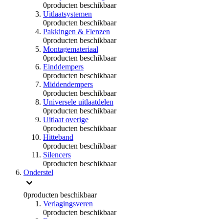
0
producten beschikbaar
Uitlaatsystemen
0
producten beschikbaar
Pakkingen & Flenzen
0
producten beschikbaar
Montagemateriaal
0
producten beschikbaar
Einddempers
0
producten beschikbaar
Middendempers
0
producten beschikbaar
Universele uitlaatdelen
0
producten beschikbaar
Uitlaat overige
0
producten beschikbaar
Hitteband
0
producten beschikbaar
Silencers
0
producten beschikbaar
Onderstel
0
producten beschikbaar
Verlagingsveren
0
producten beschikbaar