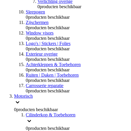
Verlichting overige
0
producten beschikbaar
Sleepogen
0
producten beschikbaar
Zijschermen
0
producten beschikbaar
Window visors
0
producten beschikbaar
Logo's | Stickers | Folies
0
producten beschikbaar
Exterieur overige
0
producten beschikbaar
Achterkleppen & Toebehoren
0
producten beschikbaar
Ruiten | Daken | Toebehoren
0
producten beschikbaar
Carrosserie reparatie
0
producten beschikbaar
Motorisch
0
producten beschikbaar
Cilinderkop & Toebehoren
0
producten beschikbaar