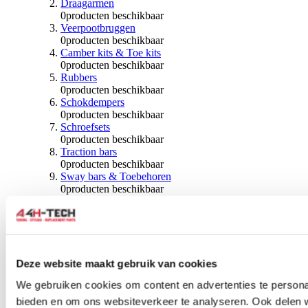
Draagarmen
0
producten beschikbaar
Veerpootbruggen
0
producten beschikbaar
Camber kits & Toe kits
0
producten beschikbaar
Rubbers
0
producten beschikbaar
Schokdempers
0
producten beschikbaar
Schroefsets
0
producten beschikbaar
Traction bars
0
producten beschikbaar
Sway bars & Toebehoren
0
producten beschikbaar
Kogels & Hoezen
0
producten beschikbaar
Wiellagers & Naven
0
producten beschikbaar
Wielen & Toebehoren
Deze website maakt gebruik van cookies
0
producten beschikbaar
We gebruiken cookies om content en advertenties te personal
Spoorverbreders
bieden en om ons websiteverkeer te analyseren. Ook delen 
0
producten beschikbaar