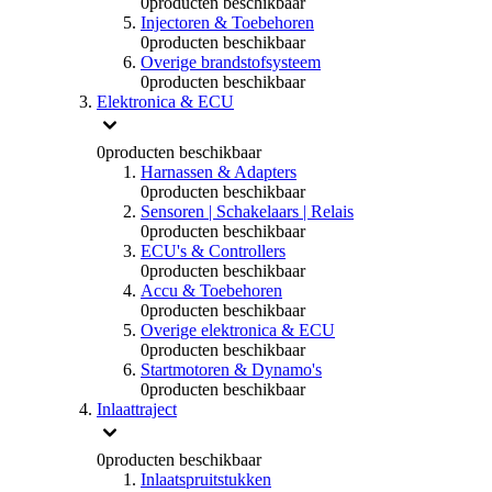
0
producten beschikbaar
Injectoren & Toebehoren
0
producten beschikbaar
Overige brandstofsysteem
0
producten beschikbaar
Elektronica & ECU
0
producten beschikbaar
Harnassen & Adapters
0
producten beschikbaar
Sensoren | Schakelaars | Relais
0
producten beschikbaar
ECU's & Controllers
0
producten beschikbaar
Accu & Toebehoren
0
producten beschikbaar
Overige elektronica & ECU
0
producten beschikbaar
Startmotoren & Dynamo's
0
producten beschikbaar
Inlaattraject
0
producten beschikbaar
Inlaatspruitstukken