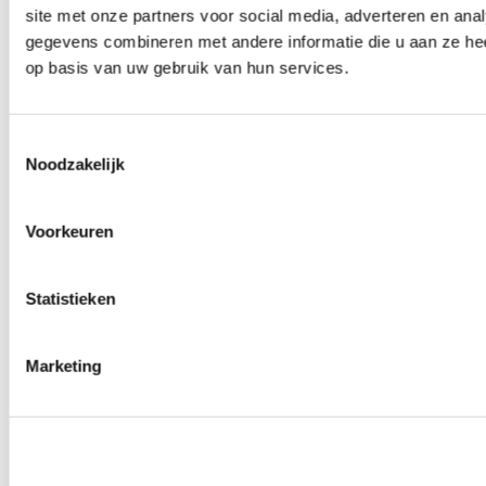
site met onze partners voor social media, adverteren en an
Wielmoeren
0
producten beschikbaar
gegevens combineren met andere informatie die u aan ze hee
Draadeinden
op basis van uw gebruik van hun services.
0
producten beschikbaar
Velgen overige
0
producten beschikbaar
Velgen | Wielen
Toestemmingsselectie
0
producten beschikbaar
Noodzakelijk
Banden
0
producten beschikbaar
Remmen
Voorkeuren
0
producten beschikbaar
Remschijven
Statistieken
0
producten beschikbaar
Remblokken
0
producten beschikbaar
Remklauwen
Marketing
0
producten beschikbaar
Remleidingen
0
producten beschikbaar
Big brake kits
0
producten beschikbaar
Remvloeistoffen