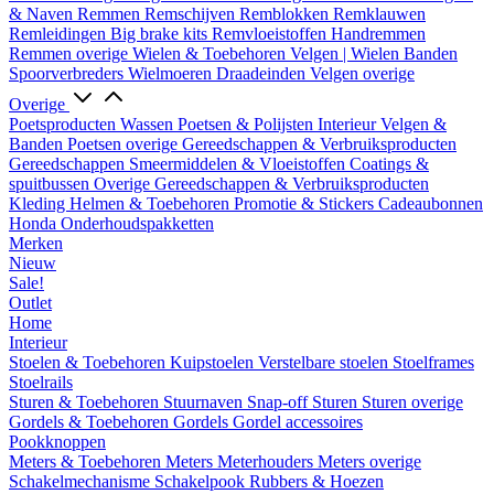
& Naven
Remmen
Remschijven
Remblokken
Remklauwen
Remleidingen
Big brake kits
Remvloeistoffen
Handremmen
Remmen overige
Wielen & Toebehoren
Velgen | Wielen
Banden
Spoorverbreders
Wielmoeren
Draadeinden
Velgen overige
Overige
Poetsproducten
Wassen
Poetsen & Polijsten
Interieur
Velgen &
Banden
Poetsen overige
Gereedschappen & Verbruiksproducten
Gereedschappen
Smeermiddelen & Vloeistoffen
Coatings &
spuitbussen
Overige Gereedschappen & Verbruiksproducten
Kleding
Helmen & Toebehoren
Promotie & Stickers
Cadeaubonnen
Honda Onderhoudspakketten
Merken
Nieuw
Sale!
Outlet
Home
Interieur
Stoelen & Toebehoren
Kuipstoelen
Verstelbare stoelen
Stoelframes
Stoelrails
Sturen & Toebehoren
Stuurnaven
Snap-off
Sturen
Sturen overige
Gordels & Toebehoren
Gordels
Gordel accessoires
Pookknoppen
Meters & Toebehoren
Meters
Meterhouders
Meters overige
Schakelmechanisme
Schakelpook
Rubbers & Hoezen