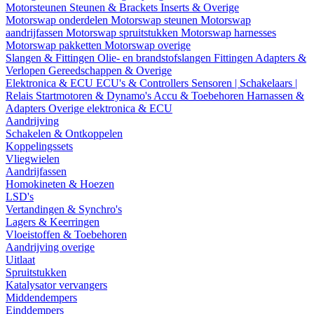
Motorsteunen
Steunen & Brackets
Inserts & Overige
Motorswap onderdelen
Motorswap steunen
Motorswap
aandrijfassen
Motorswap spruitstukken
Motorswap harnesses
Motorswap pakketten
Motorswap overige
Slangen & Fittingen
Olie- en brandstofslangen
Fittingen
Adapters &
Verlopen
Gereedschappen & Overige
Elektronica & ECU
ECU's & Controllers
Sensoren | Schakelaars |
Relais
Startmotoren & Dynamo's
Accu & Toebehoren
Harnassen &
Adapters
Overige elektronica & ECU
Aandrijving
Schakelen & Ontkoppelen
Koppelingssets
Vliegwielen
Aandrijfassen
Homokineten & Hoezen
LSD's
Vertandingen & Synchro's
Lagers & Keerringen
Vloeistoffen & Toebehoren
Aandrijving overige
Uitlaat
Spruitstukken
Katalysator vervangers
Middendempers
Einddempers