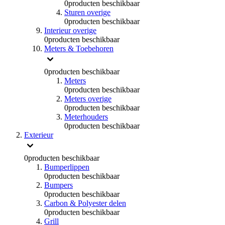
0
producten beschikbaar
Sturen overige
0
producten beschikbaar
Interieur overige
0
producten beschikbaar
Meters & Toebehoren
0
producten beschikbaar
Meters
0
producten beschikbaar
Meters overige
0
producten beschikbaar
Meterhouders
0
producten beschikbaar
Exterieur
0
producten beschikbaar
Bumperlippen
0
producten beschikbaar
Bumpers
0
producten beschikbaar
Carbon & Polyester delen
0
producten beschikbaar
Grill