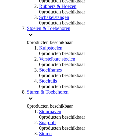
0
producten beschikbaar
Rubbers & Hoezen
0
producten beschikbaar
Schakelstangen
0
producten beschikbaar
Stoelen & Toebehoren
0
producten beschikbaar
Kuipstoelen
0
producten beschikbaar
Verstelbare stoelen
0
producten beschikbaar
Stoelframes
0
producten beschikbaar
Stoelrails
0
producten beschikbaar
Sturen & Toebehoren
0
producten beschikbaar
Stuurnaven
0
producten beschikbaar
Snap-off
0
producten beschikbaar
Sturen