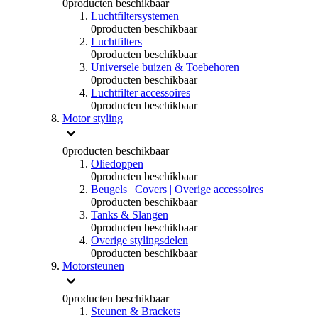
0
producten beschikbaar
Luchtfiltersystemen
0
producten beschikbaar
Luchtfilters
0
producten beschikbaar
Universele buizen & Toebehoren
0
producten beschikbaar
Luchtfilter accessoires
0
producten beschikbaar
Motor styling
0
producten beschikbaar
Oliedoppen
0
producten beschikbaar
Beugels | Covers | Overige accessoires
0
producten beschikbaar
Tanks & Slangen
0
producten beschikbaar
Overige stylingsdelen
0
producten beschikbaar
Motorsteunen
0
producten beschikbaar
Steunen & Brackets