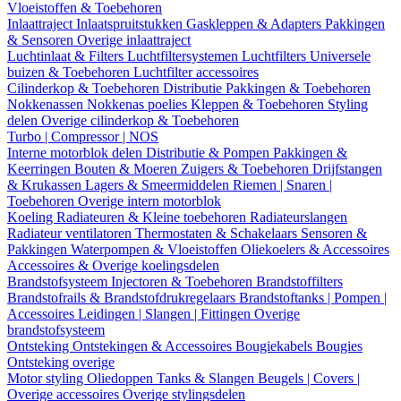
Vloeistoffen & Toebehoren
Inlaattraject
Inlaatspruitstukken
Gaskleppen & Adapters
Pakkingen
& Sensoren
Overige inlaattraject
Luchtinlaat & Filters
Luchtfiltersystemen
Luchtfilters
Universele
buizen & Toebehoren
Luchtfilter accessoires
Cilinderkop & Toebehoren
Distributie
Pakkingen & Toebehoren
Nokkenassen
Nokkenas poelies
Kleppen & Toebehoren
Styling
delen
Overige cilinderkop & Toebehoren
Turbo | Compressor | NOS
Interne motorblok delen
Distributie & Pompen
Pakkingen &
Keerringen
Bouten & Moeren
Zuigers & Toebehoren
Drijfstangen
& Krukassen
Lagers & Smeermiddelen
Riemen | Snaren |
Toebehoren
Overige intern motorblok
Koeling
Radiateuren & Kleine toebehoren
Radiateurslangen
Radiateur ventilatoren
Thermostaten & Schakelaars
Sensoren &
Pakkingen
Waterpompen & Vloeistoffen
Oliekoelers & Accessoires
Accessoires & Overige koelingsdelen
Brandstofsysteem
Injectoren & Toebehoren
Brandstoffilters
Brandstofrails & Brandstofdrukregelaars
Brandstoftanks | Pompen |
Accessoires
Leidingen | Slangen | Fittingen
Overige
brandstofsysteem
Ontsteking
Ontstekingen & Accessoires
Bougiekabels
Bougies
Ontsteking overige
Motor styling
Oliedoppen
Tanks & Slangen
Beugels | Covers |
Overige accessoires
Overige stylingsdelen