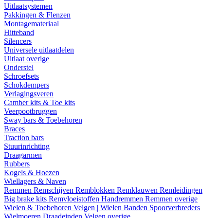
Uitlaatsystemen
Pakkingen & Flenzen
Montagemateriaal
Hitteband
Silencers
Universele uitlaatdelen
Uitlaat overige
Onderstel
Schroefsets
Schokdempers
Verlagingsveren
Camber kits & Toe kits
Veerpootbruggen
Sway bars & Toebehoren
Braces
Traction bars
Stuurinrichting
Draagarmen
Rubbers
Kogels & Hoezen
Wiellagers & Naven
Remmen
Remschijven
Remblokken
Remklauwen
Remleidingen
Big brake kits
Remvloeistoffen
Handremmen
Remmen overige
Wielen & Toebehoren
Velgen | Wielen
Banden
Spoorverbreders
Wielmoeren
Draadeinden
Velgen overige