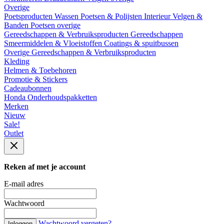
Overige
Poetsproducten
Wassen
Poetsen & Polijsten
Interieur
Velgen &
Banden
Poetsen overige
Gereedschappen & Verbruiksproducten
Gereedschappen
Smeermiddelen & Vloeistoffen
Coatings & spuitbussen
Overige Gereedschappen & Verbruiksproducten
Kleding
Helmen & Toebehoren
Promotie & Stickers
Cadeaubonnen
Honda Onderhoudspakketten
Merken
Nieuw
Sale!
Outlet
Reken af met je account
E-mail adres
Wachtwoord
Wachtwoord vergeten?
Inloggen