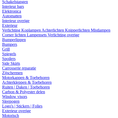
Schakelstangen
Interieur bars
Elektronica
Automatten
Interieur overige
Exterieur
Verlichting
Koplampen
Achterlichten
Knipperlichten
Mistlampen
Corner lichten
Lampensets
Verlichting overige
Bumperlippen
Bumpers
Grill
Spiegels
Spoilers
Side Skirts
Carrosserie reparatie
Zijschermen
Motorkappen & Toebehoren
Achterkleppen & Toebehoren
Ruiten | Daken | Toebehoren
Carbon & Polyester delen
Window visors
Sleepogen
Logo's | Stickers | Folies
Exterieur overige
Motorisch