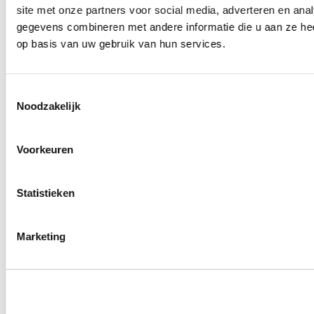
site met onze partners voor social media, adverteren en an
0
producten beschikbaar
Wielmoeren
gegevens combineren met andere informatie die u aan ze hee
0
producten beschikbaar
op basis van uw gebruik van hun services.
Draadeinden
0
producten beschikbaar
Velgen overige
0
producten beschikbaar
Toestemmingsselectie
Velgen | Wielen
Noodzakelijk
0
producten beschikbaar
Banden
0
producten beschikbaar
Voorkeuren
Remmen
0
producten beschikbaar
Statistieken
Remschijven
0
producten beschikbaar
Remblokken
0
producten beschikbaar
Marketing
Remklauwen
0
producten beschikbaar
Remleidingen
0
producten beschikbaar
Big brake kits
0
producten beschikbaar