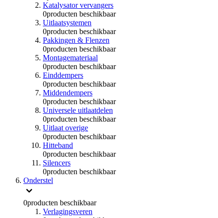
Katalysator vervangers
0
producten beschikbaar
Uitlaatsystemen
0
producten beschikbaar
Pakkingen & Flenzen
0
producten beschikbaar
Montagemateriaal
0
producten beschikbaar
Einddempers
0
producten beschikbaar
Middendempers
0
producten beschikbaar
Universele uitlaatdelen
0
producten beschikbaar
Uitlaat overige
0
producten beschikbaar
Hitteband
0
producten beschikbaar
Silencers
0
producten beschikbaar
Onderstel
0
producten beschikbaar
Verlagingsveren