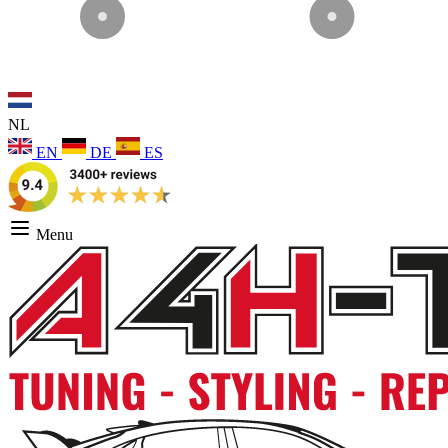
NL
EN
DE
ES
Menu