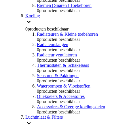
0
producten beschikbaar
Riemen | Snaren | Toebehoren
0
producten beschikbaar
Koeling
0
producten beschikbaar
Radiateuren & Kleine toebehoren
0
producten beschikbaar
Radiateurslangen
0
producten beschikbaar
Radiateur ventilatoren
0
producten beschikbaar
Thermostaten & Schakelaars
0
producten beschikbaar
Sensoren & Pakkingen
0
producten beschikbaar
Waterpompen & Vloeistoffen
0
producten beschikbaar
Oliekoelers & Accessoires
0
producten beschikbaar
Accessoires & Overige koelingsdelen
0
producten beschikbaar
Luchtinlaat & Filters