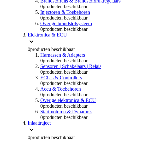
Brandstofrails & Brandstofdrukregelaars
0
producten beschikbaar
Injectoren & Toebehoren
0
producten beschikbaar
Overige brandstofsysteem
0
producten beschikbaar
Elektronica & ECU
0
producten beschikbaar
Harnassen & Adapters
0
producten beschikbaar
Sensoren | Schakelaars | Relais
0
producten beschikbaar
ECU's & Controllers
0
producten beschikbaar
Accu & Toebehoren
0
producten beschikbaar
Overige elektronica & ECU
0
producten beschikbaar
Startmotoren & Dynamo's
0
producten beschikbaar
Inlaattraject
0
producten beschikbaar