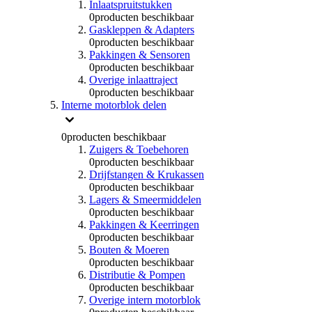
Inlaatspruitstukken
0
producten beschikbaar
Gaskleppen & Adapters
0
producten beschikbaar
Pakkingen & Sensoren
0
producten beschikbaar
Overige inlaattraject
0
producten beschikbaar
Interne motorblok delen
0
producten beschikbaar
Zuigers & Toebehoren
0
producten beschikbaar
Drijfstangen & Krukassen
0
producten beschikbaar
Lagers & Smeermiddelen
0
producten beschikbaar
Pakkingen & Keerringen
0
producten beschikbaar
Bouten & Moeren
0
producten beschikbaar
Distributie & Pompen
0
producten beschikbaar
Overige intern motorblok