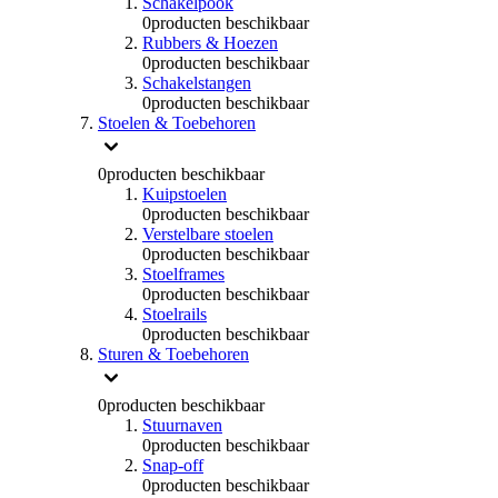
Schakelpook
0
producten beschikbaar
Rubbers & Hoezen
0
producten beschikbaar
Schakelstangen
0
producten beschikbaar
Stoelen & Toebehoren
0
producten beschikbaar
Kuipstoelen
0
producten beschikbaar
Verstelbare stoelen
0
producten beschikbaar
Stoelframes
0
producten beschikbaar
Stoelrails
0
producten beschikbaar
Sturen & Toebehoren
0
producten beschikbaar
Stuurnaven
0
producten beschikbaar
Snap-off
0
producten beschikbaar