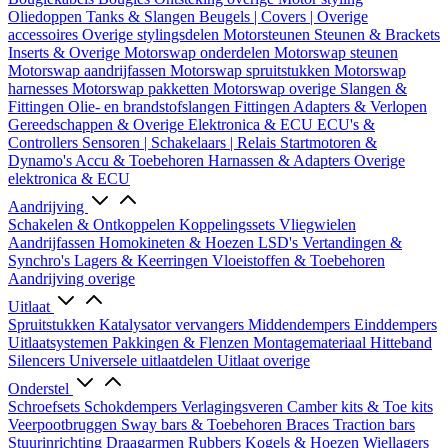
Oliedoppen
Tanks & Slangen
Beugels | Covers | Overige
accessoires
Overige stylingsdelen
Motorsteunen
Steunen & Brackets
Inserts & Overige
Motorswap onderdelen
Motorswap steunen
Motorswap aandrijfassen
Motorswap spruitstukken
Motorswap
harnesses
Motorswap pakketten
Motorswap overige
Slangen &
Fittingen
Olie- en brandstofslangen
Fittingen
Adapters & Verlopen
Gereedschappen & Overige
Elektronica & ECU
ECU's &
Controllers
Sensoren | Schakelaars | Relais
Startmotoren &
Dynamo's
Accu & Toebehoren
Harnassen & Adapters
Overige
elektronica & ECU
Aandrijving
Schakelen & Ontkoppelen
Koppelingssets
Vliegwielen
Aandrijfassen
Homokineten & Hoezen
LSD's
Vertandingen &
Synchro's
Lagers & Keerringen
Vloeistoffen & Toebehoren
Aandrijving overige
Uitlaat
Spruitstukken
Katalysator vervangers
Middendempers
Einddempers
Uitlaatsystemen
Pakkingen & Flenzen
Montagemateriaal
Hitteband
Silencers
Universele uitlaatdelen
Uitlaat overige
Onderstel
Schroefsets
Schokdempers
Verlagingsveren
Camber kits & Toe kits
Veerpootbruggen
Sway bars & Toebehoren
Braces
Traction bars
Stuurinrichting
Draagarmen
Rubbers
Kogels & Hoezen
Wiellagers