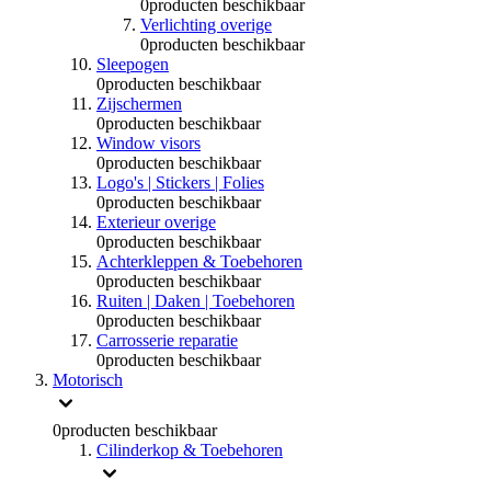
0
producten beschikbaar
Verlichting overige
0
producten beschikbaar
Sleepogen
0
producten beschikbaar
Zijschermen
0
producten beschikbaar
Window visors
0
producten beschikbaar
Logo's | Stickers | Folies
0
producten beschikbaar
Exterieur overige
0
producten beschikbaar
Achterkleppen & Toebehoren
0
producten beschikbaar
Ruiten | Daken | Toebehoren
0
producten beschikbaar
Carrosserie reparatie
0
producten beschikbaar
Motorisch
0
producten beschikbaar
Cilinderkop & Toebehoren