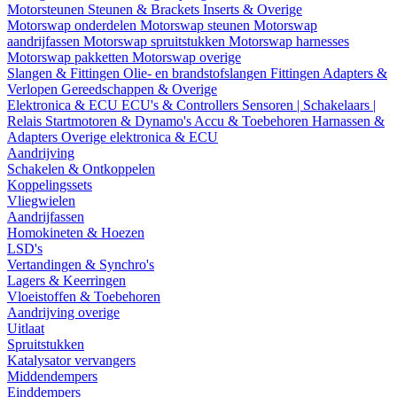
Motorsteunen
Steunen & Brackets
Inserts & Overige
Motorswap onderdelen
Motorswap steunen
Motorswap
aandrijfassen
Motorswap spruitstukken
Motorswap harnesses
Motorswap pakketten
Motorswap overige
Slangen & Fittingen
Olie- en brandstofslangen
Fittingen
Adapters &
Verlopen
Gereedschappen & Overige
Elektronica & ECU
ECU's & Controllers
Sensoren | Schakelaars |
Relais
Startmotoren & Dynamo's
Accu & Toebehoren
Harnassen &
Adapters
Overige elektronica & ECU
Aandrijving
Schakelen & Ontkoppelen
Koppelingssets
Vliegwielen
Aandrijfassen
Homokineten & Hoezen
LSD's
Vertandingen & Synchro's
Lagers & Keerringen
Vloeistoffen & Toebehoren
Aandrijving overige
Uitlaat
Spruitstukken
Katalysator vervangers
Middendempers
Einddempers