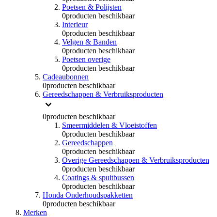
Poetsen & Polijsten
0
producten beschikbaar
Interieur
0
producten beschikbaar
Velgen & Banden
0
producten beschikbaar
Poetsen overige
0
producten beschikbaar
Cadeaubonnen
0
producten beschikbaar
Gereedschappen & Verbruiksproducten
0
producten beschikbaar
Smeermiddelen & Vloeistoffen
0
producten beschikbaar
Gereedschappen
0
producten beschikbaar
Overige Gereedschappen & Verbruiksproducten
0
producten beschikbaar
Coatings & spuitbussen
0
producten beschikbaar
Honda Onderhoudspakketten
0
producten beschikbaar
Merken