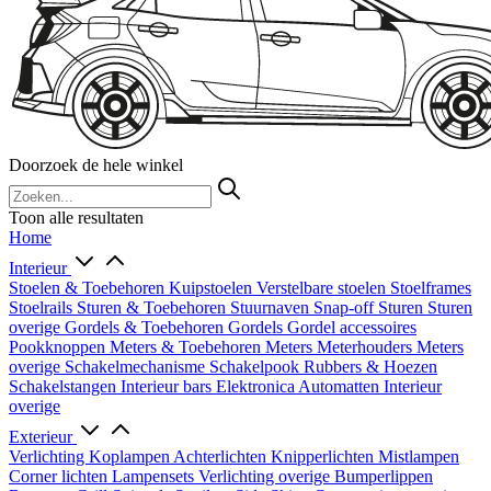
Doorzoek de hele winkel
Toon alle resultaten
Home
Interieur
Stoelen & Toebehoren
Kuipstoelen
Verstelbare stoelen
Stoelframes
Stoelrails
Sturen & Toebehoren
Stuurnaven
Snap-off
Sturen
Sturen
overige
Gordels & Toebehoren
Gordels
Gordel accessoires
Pookknoppen
Meters & Toebehoren
Meters
Meterhouders
Meters
overige
Schakelmechanisme
Schakelpook
Rubbers & Hoezen
Schakelstangen
Interieur bars
Elektronica
Automatten
Interieur
overige
Exterieur
Verlichting
Koplampen
Achterlichten
Knipperlichten
Mistlampen
Corner lichten
Lampensets
Verlichting overige
Bumperlippen