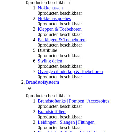
0
producten beschikbaar
Nokkenassen
0
producten beschikbaar
Nokkenas poelies
0
producten beschikbaar
Kleppen & Toebehoren
0
producten beschikbaar
Pakkingen & Toebehoren
0
producten beschikbaar
Distributie
0
producten beschikbaar
Styling delen
0
producten beschikbaar
Overige cilinderkop & Toebehoren
0
producten beschikbaar
Brandstofsysteem
0
producten beschikbaar
Brandstoftanks | Pompen | Accessoires
0
producten beschikbaar
Brandstoffilters
0
producten beschikbaar
Leidingen | Slangen | Fittingen
0
producten beschikbaar