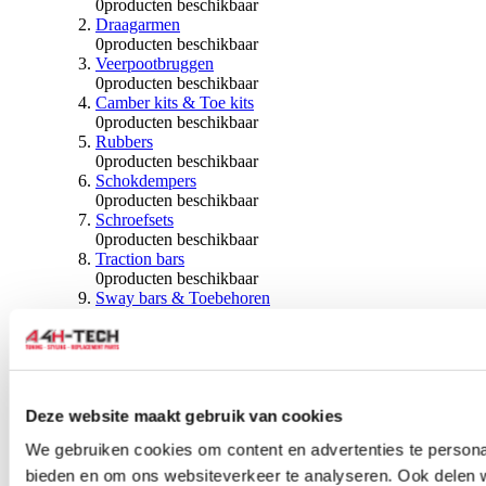
0
producten beschikbaar
Draagarmen
0
producten beschikbaar
Veerpootbruggen
0
producten beschikbaar
Camber kits & Toe kits
0
producten beschikbaar
Rubbers
0
producten beschikbaar
Schokdempers
0
producten beschikbaar
Schroefsets
0
producten beschikbaar
Traction bars
0
producten beschikbaar
Sway bars & Toebehoren
0
producten beschikbaar
Kogels & Hoezen
0
producten beschikbaar
Wiellagers & Naven
0
producten beschikbaar
Wielen & Toebehoren
Deze website maakt gebruik van cookies
We gebruiken cookies om content en advertenties te personal
0
producten beschikbaar
bieden en om ons websiteverkeer te analyseren. Ook delen 
Spoorverbreders