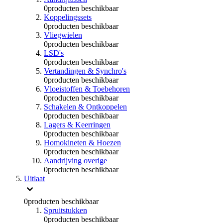
0
producten beschikbaar
Koppelingssets
0
producten beschikbaar
Vliegwielen
0
producten beschikbaar
LSD's
0
producten beschikbaar
Vertandingen & Synchro's
0
producten beschikbaar
Vloeistoffen & Toebehoren
0
producten beschikbaar
Schakelen & Ontkoppelen
0
producten beschikbaar
Lagers & Keerringen
0
producten beschikbaar
Homokineten & Hoezen
0
producten beschikbaar
Aandrijving overige
0
producten beschikbaar
Uitlaat
0
producten beschikbaar
Spruitstukken
0
producten beschikbaar