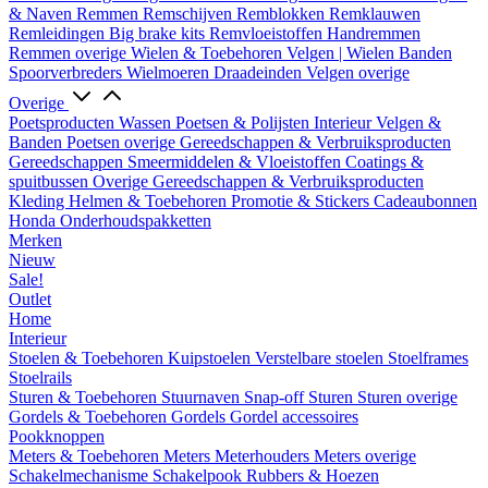
& Naven
Remmen
Remschijven
Remblokken
Remklauwen
Remleidingen
Big brake kits
Remvloeistoffen
Handremmen
Remmen overige
Wielen & Toebehoren
Velgen | Wielen
Banden
Spoorverbreders
Wielmoeren
Draadeinden
Velgen overige
Overige
Poetsproducten
Wassen
Poetsen & Polijsten
Interieur
Velgen &
Banden
Poetsen overige
Gereedschappen & Verbruiksproducten
Gereedschappen
Smeermiddelen & Vloeistoffen
Coatings &
spuitbussen
Overige Gereedschappen & Verbruiksproducten
Kleding
Helmen & Toebehoren
Promotie & Stickers
Cadeaubonnen
Honda Onderhoudspakketten
Merken
Nieuw
Sale!
Outlet
Home
Interieur
Stoelen & Toebehoren
Kuipstoelen
Verstelbare stoelen
Stoelframes
Stoelrails
Sturen & Toebehoren
Stuurnaven
Snap-off
Sturen
Sturen overige
Gordels & Toebehoren
Gordels
Gordel accessoires
Pookknoppen
Meters & Toebehoren
Meters
Meterhouders
Meters overige
Schakelmechanisme
Schakelpook
Rubbers & Hoezen