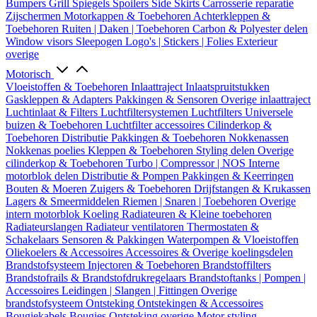
Bumpers
Grill
Spiegels
Spoilers
Side Skirts
Carrosserie reparatie
Zijschermen
Motorkappen & Toebehoren
Achterkleppen &
Toebehoren
Ruiten | Daken | Toebehoren
Carbon & Polyester delen
Window visors
Sleepogen
Logo's | Stickers | Folies
Exterieur
overige
Motorisch
Vloeistoffen & Toebehoren
Inlaattraject
Inlaatspruitstukken
Gaskleppen & Adapters
Pakkingen & Sensoren
Overige inlaattraject
Luchtinlaat & Filters
Luchtfiltersystemen
Luchtfilters
Universele
buizen & Toebehoren
Luchtfilter accessoires
Cilinderkop &
Toebehoren
Distributie
Pakkingen & Toebehoren
Nokkenassen
Nokkenas poelies
Kleppen & Toebehoren
Styling delen
Overige
cilinderkop & Toebehoren
Turbo | Compressor | NOS
Interne
motorblok delen
Distributie & Pompen
Pakkingen & Keerringen
Bouten & Moeren
Zuigers & Toebehoren
Drijfstangen & Krukassen
Lagers & Smeermiddelen
Riemen | Snaren | Toebehoren
Overige
intern motorblok
Koeling
Radiateuren & Kleine toebehoren
Radiateurslangen
Radiateur ventilatoren
Thermostaten &
Schakelaars
Sensoren & Pakkingen
Waterpompen & Vloeistoffen
Oliekoelers & Accessoires
Accessoires & Overige koelingsdelen
Brandstofsysteem
Injectoren & Toebehoren
Brandstoffilters
Brandstofrails & Brandstofdrukregelaars
Brandstoftanks | Pompen |
Accessoires
Leidingen | Slangen | Fittingen
Overige
brandstofsysteem
Ontsteking
Ontstekingen & Accessoires
Bougiekabels
Bougies
Ontsteking overige
Motor styling