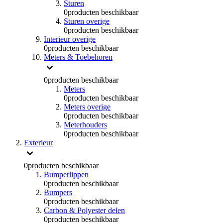
Sturen
0
producten beschikbaar
Sturen overige
0
producten beschikbaar
Interieur overige
0
producten beschikbaar
Meters & Toebehoren
0
producten beschikbaar
Meters
0
producten beschikbaar
Meters overige
0
producten beschikbaar
Meterhouders
0
producten beschikbaar
Exterieur
0
producten beschikbaar
Bumperlippen
0
producten beschikbaar
Bumpers
0
producten beschikbaar
Carbon & Polyester delen
0
producten beschikbaar