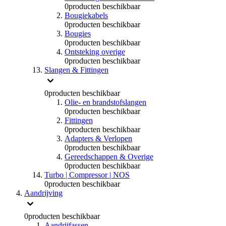
0
producten beschikbaar
Bougiekabels
0
producten beschikbaar
Bougies
0
producten beschikbaar
Ontsteking overige
0
producten beschikbaar
Slangen & Fittingen
0
producten beschikbaar
Olie- en brandstofslangen
0
producten beschikbaar
Fittingen
0
producten beschikbaar
Adapters & Verlopen
0
producten beschikbaar
Gereedschappen & Overige
0
producten beschikbaar
Turbo | Compressor | NOS
0
producten beschikbaar
Aandrijving
0
producten beschikbaar
Aandrijfassen