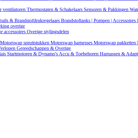
r ventilatoren
Thermostaten & Schakelaars
Sensoren & Pakkingen
Wat
rails & Brandstofdrukregelaars
Brandstoftanks | Pompen | Accessoires
eking overige
ge accessoires
Overige stylingsdelen
Motorswap spruitstukken
Motorswap harnesses
Motorswap pakketten
Verlopen
Gereedschappen & Overige
lais
Startmotoren & Dynamo's
Accu & Toebehoren
Harnassen & Adap