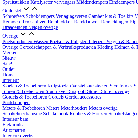
Spruitstukken
Katalysator vervangers
Middendempers
Einddempers
U
Onderstel
Schroefsets
Schokdempers
Verlagingsveren
Camber kits & Toe kits
V
Remmen
Remschijven
Remblokken
Remklauwen
Remleidingen
Big 
Draadeinden
Velgen overige
Overige
Poetsproducten
Wassen
Poetsen & Polijsten
Interieur
Velgen & Band
Overige Gereedschappen & Verbruiksproducten
Kleding
Helmen & 
Merken
Nieuw
Sale!
Outlet
Home
Interieur
Stoelen & Toebehoren
Kuipstoelen
Verstelbare stoelen
Stoelframes
St
Sturen & Toebehoren
Stuurnaven
Snap-off
Sturen
Sturen overige
Gordels & Toebehoren
Gordels
Gordel accessoires
Pookknoppen
Meters & Toebehoren
Meters
Meterhouders
Meters overige
Schakelmechanisme
Schakelpook
Rubbers & Hoezen
Schakelstange
Interieur bars
Elektronica
Automatten
Interieur overige