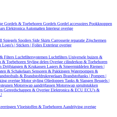
ige
Gordels & Toebehoren
Gordels
Gordel accessoires
Pookknoppen
bars
Elektronica
Automatten
Interieur overige
ll
Spiegels
Spoilers
Side Skirts
Carrosserie reparatie
Zijschermen
en
Logo's | Stickers | Folies
Exterieur overige
 & Filters
Luchtfiltersystemen
Luchtfilters
Universele buizen &
n & Toebehoren
Styling delen
Overige cilinderkop & Toebehoren
en
Drijfstangen & Krukassen
Lagers & Smeermiddelen
Riemen |
aten & Schakelaars
Sensoren & Pakkingen
Waterpompen &
andstofrails & Brandstofdrukregelaars
Brandstoftanks | Pompen |
king overige
Motor styling
Oliedoppen
Tanks & Slangen
Beugels |
 steunen
Motorswap aandrijfassen
Motorswap spruitstukken
en
Gereedschappen & Overige
Elektronica & ECU
ECU's &
CU
eerringen
Vloeistoffen & Toebehoren
Aandrijving overige