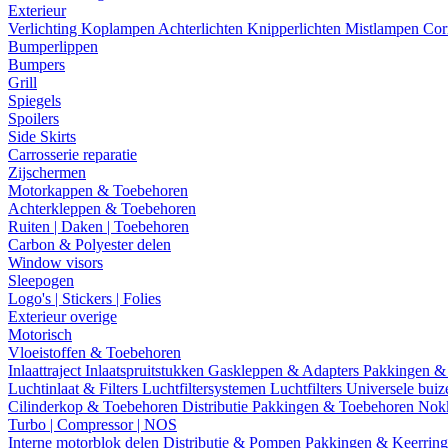
Exterieur
Verlichting
Koplampen
Achterlichten
Knipperlichten
Mistlampen
Cor
Bumperlippen
Bumpers
Grill
Spiegels
Spoilers
Side Skirts
Carrosserie reparatie
Zijschermen
Motorkappen & Toebehoren
Achterkleppen & Toebehoren
Ruiten | Daken | Toebehoren
Carbon & Polyester delen
Window visors
Sleepogen
Logo's | Stickers | Folies
Exterieur overige
Motorisch
Vloeistoffen & Toebehoren
Inlaattraject
Inlaatspruitstukken
Gaskleppen & Adapters
Pakkingen &
Luchtinlaat & Filters
Luchtfiltersystemen
Luchtfilters
Universele bui
Cilinderkop & Toebehoren
Distributie
Pakkingen & Toebehoren
Nok
Turbo | Compressor | NOS
Interne motorblok delen
Distributie & Pompen
Pakkingen & Keerrin