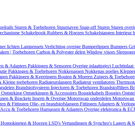
oelrails
Sturen & Toebehoren
Stuurnaven
Snap-off
Sturen
Sturen over
mechanisme
Schakelpook
Rubbers & Hoezen
Schakelstangen
Interieur 
ner lichten
Lampensets
Verlichting overige
Bumperlippen
Bumpers
Gri
Daken | Toebehoren
Carbon & Polyester delen
Window visors
Sleepog
en & Adapters
Pakkingen & Sensoren
Overige inlaattraject
Luchtinlaat
butie
Pakkingen & Toebehoren
Nokkenassen
Nokkenas poelies
Kleppe
ompen
Pakkingen & Keerringen
Bouten & Moeren
Zuigers & Toebehor
& Kleine toebehoren
Radiateurslangen
Radiateur ventilatoren
Thermost
ngsdelen
Brandstofsysteem
Injectoren & Toebehoren
Brandstoffilters
Br
m
Ontsteking
Ontstekingen & Accessoires
Bougiekabels
Bougies
Ontste
unen & Brackets
Inserts & Overige
Motorswap onderdelen
Motorswap
gen & Fittingen
Olie- en brandstofslangen
Fittingen
Adapters & Verlop
Accu & Toebehoren
Harnassen & Adapters
Overige elektronica & E
n
Homokineten & Hoezen
LSD's
Vertandingen & Synchro's
Lagers & K