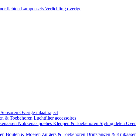
ner lichten
Lampensets
Verlichting overige
 Sensoren
Overige inlaattraject
zen & Toebehoren
Luchtfilter accessoires
kenassen
Nokkenas poelies
Kleppen & Toebehoren
Styling delen
Over
gen
Bouten & Moeren
Zuigers & Toebehoren
Drijfstangen & Krukasse