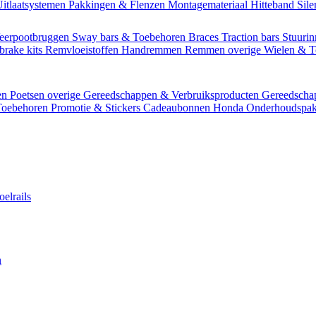
itlaatsystemen
Pakkingen & Flenzen
Montagemateriaal
Hitteband
Sil
eerpootbruggen
Sway bars & Toebehoren
Braces
Traction bars
Stuurin
brake kits
Remvloeistoffen
Handremmen
Remmen overige
Wielen & 
en
Poetsen overige
Gereedschappen & Verbruiksproducten
Gereedsch
Toebehoren
Promotie & Stickers
Cadeaubonnen
Honda Onderhoudspak
oelrails
n