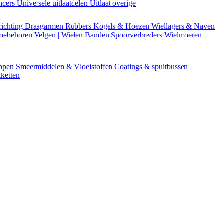
encers
Universele uitlaatdelen
Uitlaat overige
richting
Draagarmen
Rubbers
Kogels & Hoezen
Wiellagers & Naven
Toebehoren
Velgen | Wielen
Banden
Spoorverbreders
Wielmoeren
appen
Smeermiddelen & Vloeistoffen
Coatings & spuitbussen
ketten