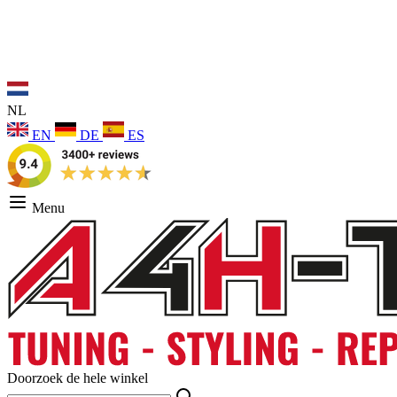
NL
EN
DE
ES
Menu
Doorzoek de hele winkel