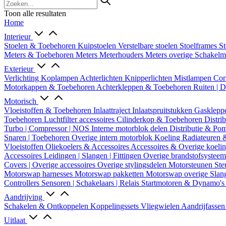
Toon alle resultaten
Home
Interieur
Stoelen & Toebehoren
Kuipstoelen
Verstelbare stoelen
Stoelframes
St
Meters & Toebehoren
Meters
Meterhouders
Meters overige
Schakel
Exterieur
Verlichting
Koplampen
Achterlichten
Knipperlichten
Mistlampen
Cor
Motorkappen & Toebehoren
Achterkleppen & Toebehoren
Ruiten | 
Motorisch
Vloeistoffen & Toebehoren
Inlaattraject
Inlaatspruitstukken
Gasklepp
Toebehoren
Luchtfilter accessoires
Cilinderkop & Toebehoren
Distri
Turbo | Compressor | NOS
Interne motorblok delen
Distributie & P
Snaren | Toebehoren
Overige intern motorblok
Koeling
Radiateuren 
Vloeistoffen
Oliekoelers & Accessoires
Accessoires & Overige koeli
Accessoires
Leidingen | Slangen | Fittingen
Overige brandstofsystee
Covers | Overige accessoires
Overige stylingsdelen
Motorsteunen
Ste
Motorswap harnesses
Motorswap pakketten
Motorswap overige
Slan
Controllers
Sensoren | Schakelaars | Relais
Startmotoren & Dynamo's
Aandrijving
Schakelen & Ontkoppelen
Koppelingssets
Vliegwielen
Aandrijfasse
Uitlaat