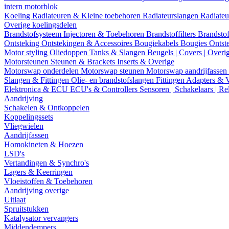
intern motorblok
Koeling
Radiateuren & Kleine toebehoren
Radiateurslangen
Radiateu
Overige koelingsdelen
Brandstofsysteem
Injectoren & Toebehoren
Brandstoffilters
Brandstof
Ontsteking
Ontstekingen & Accessoires
Bougiekabels
Bougies
Ontst
Motor styling
Oliedoppen
Tanks & Slangen
Beugels | Covers | Overi
Motorsteunen
Steunen & Brackets
Inserts & Overige
Motorswap onderdelen
Motorswap steunen
Motorswap aandrijfassen
Slangen & Fittingen
Olie- en brandstofslangen
Fittingen
Adapters & 
Elektronica & ECU
ECU's & Controllers
Sensoren | Schakelaars | Re
Aandrijving
Schakelen & Ontkoppelen
Koppelingssets
Vliegwielen
Aandrijfassen
Homokineten & Hoezen
LSD's
Vertandingen & Synchro's
Lagers & Keerringen
Vloeistoffen & Toebehoren
Aandrijving overige
Uitlaat
Spruitstukken
Katalysator vervangers
Middendempers