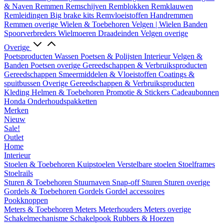
& Naven
Remmen
Remschijven
Remblokken
Remklauwen
Remleidingen
Big brake kits
Remvloeistoffen
Handremmen
Remmen overige
Wielen & Toebehoren
Velgen | Wielen
Banden
Spoorverbreders
Wielmoeren
Draadeinden
Velgen overige
Overige
Poetsproducten
Wassen
Poetsen & Polijsten
Interieur
Velgen &
Banden
Poetsen overige
Gereedschappen & Verbruiksproducten
Gereedschappen
Smeermiddelen & Vloeistoffen
Coatings &
spuitbussen
Overige Gereedschappen & Verbruiksproducten
Kleding
Helmen & Toebehoren
Promotie & Stickers
Cadeaubonnen
Honda Onderhoudspakketten
Merken
Nieuw
Sale!
Outlet
Home
Interieur
Stoelen & Toebehoren
Kuipstoelen
Verstelbare stoelen
Stoelframes
Stoelrails
Sturen & Toebehoren
Stuurnaven
Snap-off
Sturen
Sturen overige
Gordels & Toebehoren
Gordels
Gordel accessoires
Pookknoppen
Meters & Toebehoren
Meters
Meterhouders
Meters overige
Schakelmechanisme
Schakelpook
Rubbers & Hoezen