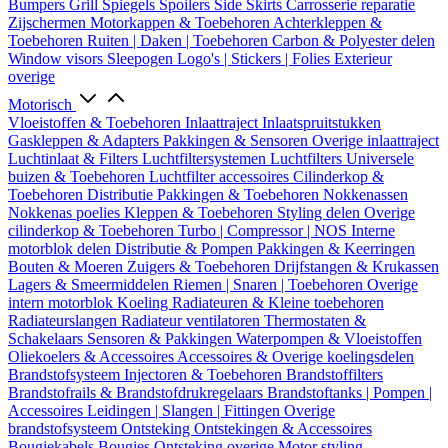
Bumpers
Grill
Spiegels
Spoilers
Side Skirts
Carrosserie reparatie
Zijschermen
Motorkappen & Toebehoren
Achterkleppen &
Toebehoren
Ruiten | Daken | Toebehoren
Carbon & Polyester delen
Window visors
Sleepogen
Logo's | Stickers | Folies
Exterieur
overige
Motorisch
Vloeistoffen & Toebehoren
Inlaattraject
Inlaatspruitstukken
Gaskleppen & Adapters
Pakkingen & Sensoren
Overige inlaattraject
Luchtinlaat & Filters
Luchtfiltersystemen
Luchtfilters
Universele
buizen & Toebehoren
Luchtfilter accessoires
Cilinderkop &
Toebehoren
Distributie
Pakkingen & Toebehoren
Nokkenassen
Nokkenas poelies
Kleppen & Toebehoren
Styling delen
Overige
cilinderkop & Toebehoren
Turbo | Compressor | NOS
Interne
motorblok delen
Distributie & Pompen
Pakkingen & Keerringen
Bouten & Moeren
Zuigers & Toebehoren
Drijfstangen & Krukassen
Lagers & Smeermiddelen
Riemen | Snaren | Toebehoren
Overige
intern motorblok
Koeling
Radiateuren & Kleine toebehoren
Radiateurslangen
Radiateur ventilatoren
Thermostaten &
Schakelaars
Sensoren & Pakkingen
Waterpompen & Vloeistoffen
Oliekoelers & Accessoires
Accessoires & Overige koelingsdelen
Brandstofsysteem
Injectoren & Toebehoren
Brandstoffilters
Brandstofrails & Brandstofdrukregelaars
Brandstoftanks | Pompen |
Accessoires
Leidingen | Slangen | Fittingen
Overige
brandstofsysteem
Ontsteking
Ontstekingen & Accessoires
Bougiekabels
Bougies
Ontsteking overige
Motor styling