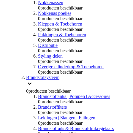
Nokkenassen
0
producten beschikbaar
Nokkenas poelies
0
producten beschikbaar
Kleppen & Toebehoren
0
producten beschikbaar
Pakkingen & Toebehoren
0
producten beschikbaar
Distributie
0
producten beschikbaar
Styling delen
0
producten beschikbaar
Overige cilinderkop & Toebehoren
0
producten beschikbaar
Brandstofsysteem
0
producten beschikbaar
Brandstoftanks | Pompen | Accessoires
0
producten beschikbaar
Brandstoffilters
0
producten beschikbaar
Leidingen | Slangen | Fittingen
0
producten beschikbaar
Brandstofrails & Brandstofdrukregelaars