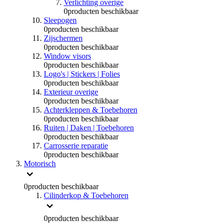
Verlichting overige
0
producten beschikbaar
Sleepogen
0
producten beschikbaar
Zijschermen
0
producten beschikbaar
Window visors
0
producten beschikbaar
Logo's | Stickers | Folies
0
producten beschikbaar
Exterieur overige
0
producten beschikbaar
Achterkleppen & Toebehoren
0
producten beschikbaar
Ruiten | Daken | Toebehoren
0
producten beschikbaar
Carrosserie reparatie
0
producten beschikbaar
Motorisch
0
producten beschikbaar
Cilinderkop & Toebehoren
0
producten beschikbaar