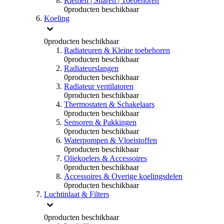
Riemen | Snaren | Toebehoren
0
producten beschikbaar
Koeling
0
producten beschikbaar
Radiateuren & Kleine toebehoren
0
producten beschikbaar
Radiateurslangen
0
producten beschikbaar
Radiateur ventilatoren
0
producten beschikbaar
Thermostaten & Schakelaars
0
producten beschikbaar
Sensoren & Pakkingen
0
producten beschikbaar
Waterpompen & Vloeistoffen
0
producten beschikbaar
Oliekoelers & Accessoires
0
producten beschikbaar
Accessoires & Overige koelingsdelen
0
producten beschikbaar
Luchtinlaat & Filters
0
producten beschikbaar