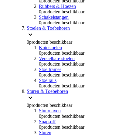
0
producten beschikbaar
Rubbers & Hoezen
0
producten beschikbaar
Schakelstangen
0
producten beschikbaar
Stoelen & Toebehoren
0
producten beschikbaar
Kuipstoelen
0
producten beschikbaar
Verstelbare stoelen
0
producten beschikbaar
Stoelframes
0
producten beschikbaar
Stoelrails
0
producten beschikbaar
Sturen & Toebehoren
0
producten beschikbaar
Stuurnaven
0
producten beschikbaar
Snap-off
0
producten beschikbaar
Sturen