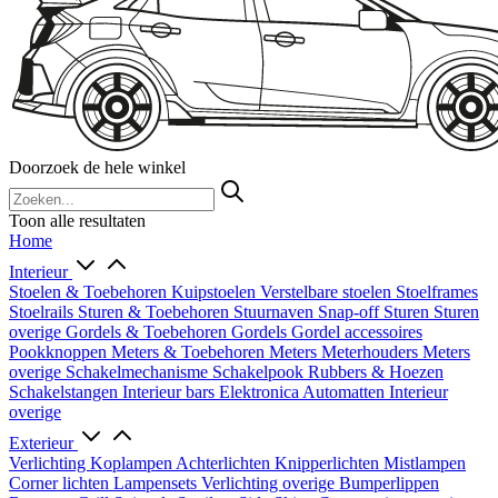
Doorzoek de hele winkel
Toon alle resultaten
Home
Interieur
Stoelen & Toebehoren
Kuipstoelen
Verstelbare stoelen
Stoelframes
Stoelrails
Sturen & Toebehoren
Stuurnaven
Snap-off
Sturen
Sturen
overige
Gordels & Toebehoren
Gordels
Gordel accessoires
Pookknoppen
Meters & Toebehoren
Meters
Meterhouders
Meters
overige
Schakelmechanisme
Schakelpook
Rubbers & Hoezen
Schakelstangen
Interieur bars
Elektronica
Automatten
Interieur
overige
Exterieur
Verlichting
Koplampen
Achterlichten
Knipperlichten
Mistlampen
Corner lichten
Lampensets
Verlichting overige
Bumperlippen