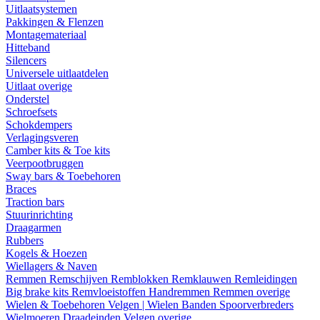
Uitlaatsystemen
Pakkingen & Flenzen
Montagemateriaal
Hitteband
Silencers
Universele uitlaatdelen
Uitlaat overige
Onderstel
Schroefsets
Schokdempers
Verlagingsveren
Camber kits & Toe kits
Veerpootbruggen
Sway bars & Toebehoren
Braces
Traction bars
Stuurinrichting
Draagarmen
Rubbers
Kogels & Hoezen
Wiellagers & Naven
Remmen
Remschijven
Remblokken
Remklauwen
Remleidingen
Big brake kits
Remvloeistoffen
Handremmen
Remmen overige
Wielen & Toebehoren
Velgen | Wielen
Banden
Spoorverbreders
Wielmoeren
Draadeinden
Velgen overige