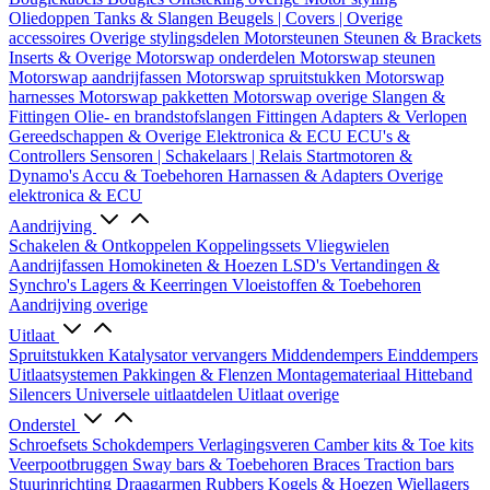
Oliedoppen
Tanks & Slangen
Beugels | Covers | Overige
accessoires
Overige stylingsdelen
Motorsteunen
Steunen & Brackets
Inserts & Overige
Motorswap onderdelen
Motorswap steunen
Motorswap aandrijfassen
Motorswap spruitstukken
Motorswap
harnesses
Motorswap pakketten
Motorswap overige
Slangen &
Fittingen
Olie- en brandstofslangen
Fittingen
Adapters & Verlopen
Gereedschappen & Overige
Elektronica & ECU
ECU's &
Controllers
Sensoren | Schakelaars | Relais
Startmotoren &
Dynamo's
Accu & Toebehoren
Harnassen & Adapters
Overige
elektronica & ECU
Aandrijving
Schakelen & Ontkoppelen
Koppelingssets
Vliegwielen
Aandrijfassen
Homokineten & Hoezen
LSD's
Vertandingen &
Synchro's
Lagers & Keerringen
Vloeistoffen & Toebehoren
Aandrijving overige
Uitlaat
Spruitstukken
Katalysator vervangers
Middendempers
Einddempers
Uitlaatsystemen
Pakkingen & Flenzen
Montagemateriaal
Hitteband
Silencers
Universele uitlaatdelen
Uitlaat overige
Onderstel
Schroefsets
Schokdempers
Verlagingsveren
Camber kits & Toe kits
Veerpootbruggen
Sway bars & Toebehoren
Braces
Traction bars
Stuurinrichting
Draagarmen
Rubbers
Kogels & Hoezen
Wiellagers