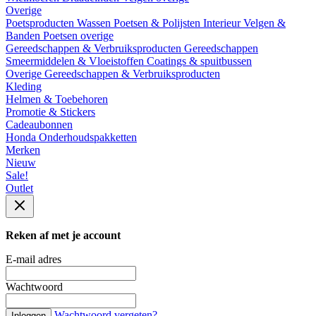
Overige
Poetsproducten
Wassen
Poetsen & Polijsten
Interieur
Velgen &
Banden
Poetsen overige
Gereedschappen & Verbruiksproducten
Gereedschappen
Smeermiddelen & Vloeistoffen
Coatings & spuitbussen
Overige Gereedschappen & Verbruiksproducten
Kleding
Helmen & Toebehoren
Promotie & Stickers
Cadeaubonnen
Honda Onderhoudspakketten
Merken
Nieuw
Sale!
Outlet
Reken af met je account
E-mail adres
Wachtwoord
Wachtwoord vergeten?
Inloggen