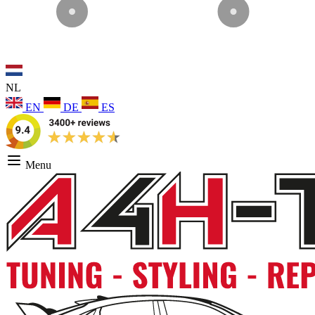
NL
EN
DE
ES
Menu