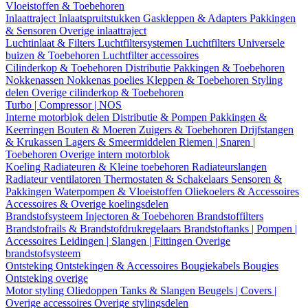
Vloeistoffen & Toebehoren
Inlaattraject
Inlaatspruitstukken
Gaskleppen & Adapters
Pakkingen
& Sensoren
Overige inlaattraject
Luchtinlaat & Filters
Luchtfiltersystemen
Luchtfilters
Universele
buizen & Toebehoren
Luchtfilter accessoires
Cilinderkop & Toebehoren
Distributie
Pakkingen & Toebehoren
Nokkenassen
Nokkenas poelies
Kleppen & Toebehoren
Styling
delen
Overige cilinderkop & Toebehoren
Turbo | Compressor | NOS
Interne motorblok delen
Distributie & Pompen
Pakkingen &
Keerringen
Bouten & Moeren
Zuigers & Toebehoren
Drijfstangen
& Krukassen
Lagers & Smeermiddelen
Riemen | Snaren |
Toebehoren
Overige intern motorblok
Koeling
Radiateuren & Kleine toebehoren
Radiateurslangen
Radiateur ventilatoren
Thermostaten & Schakelaars
Sensoren &
Pakkingen
Waterpompen & Vloeistoffen
Oliekoelers & Accessoires
Accessoires & Overige koelingsdelen
Brandstofsysteem
Injectoren & Toebehoren
Brandstoffilters
Brandstofrails & Brandstofdrukregelaars
Brandstoftanks | Pompen |
Accessoires
Leidingen | Slangen | Fittingen
Overige
brandstofsysteem
Ontsteking
Ontstekingen & Accessoires
Bougiekabels
Bougies
Ontsteking overige
Motor styling
Oliedoppen
Tanks & Slangen
Beugels | Covers |
Overige accessoires
Overige stylingsdelen