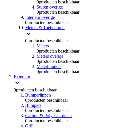
0
producten beschikbaar
Sturen overige
0
producten beschikbaar
Interieur overige
0
producten beschikbaar
Meters & Toebehoren
0
producten beschikbaar
Meters
0
producten beschikbaar
Meters overige
0
producten beschikbaar
Meterhouders
0
producten beschikbaar
Exterieur
0
producten beschikbaar
Bumperlippen
0
producten beschikbaar
Bumpers
0
producten beschikbaar
Carbon & Polyester delen
0
producten beschikbaar
Grill