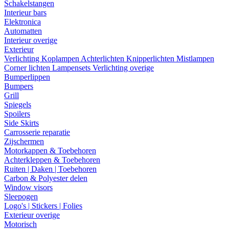
Schakelstangen
Interieur bars
Elektronica
Automatten
Interieur overige
Exterieur
Verlichting
Koplampen
Achterlichten
Knipperlichten
Mistlampen
Corner lichten
Lampensets
Verlichting overige
Bumperlippen
Bumpers
Grill
Spiegels
Spoilers
Side Skirts
Carrosserie reparatie
Zijschermen
Motorkappen & Toebehoren
Achterkleppen & Toebehoren
Ruiten | Daken | Toebehoren
Carbon & Polyester delen
Window visors
Sleepogen
Logo's | Stickers | Folies
Exterieur overige
Motorisch