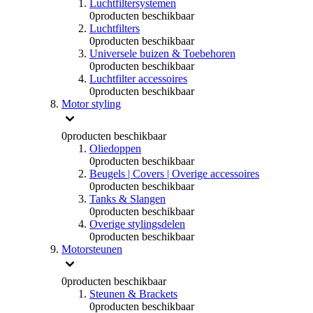
Luchtfiltersystemen
0
producten beschikbaar
Luchtfilters
0
producten beschikbaar
Universele buizen & Toebehoren
0
producten beschikbaar
Luchtfilter accessoires
0
producten beschikbaar
Motor styling
0
producten beschikbaar
Oliedoppen
0
producten beschikbaar
Beugels | Covers | Overige accessoires
0
producten beschikbaar
Tanks & Slangen
0
producten beschikbaar
Overige stylingsdelen
0
producten beschikbaar
Motorsteunen
0
producten beschikbaar
Steunen & Brackets
0
producten beschikbaar