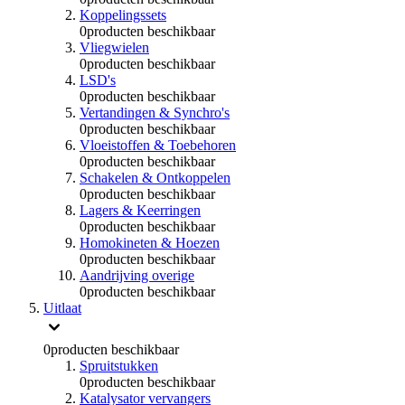
Koppelingssets
0
producten beschikbaar
Vliegwielen
0
producten beschikbaar
LSD's
0
producten beschikbaar
Vertandingen & Synchro's
0
producten beschikbaar
Vloeistoffen & Toebehoren
0
producten beschikbaar
Schakelen & Ontkoppelen
0
producten beschikbaar
Lagers & Keerringen
0
producten beschikbaar
Homokineten & Hoezen
0
producten beschikbaar
Aandrijving overige
0
producten beschikbaar
Uitlaat
0
producten beschikbaar
Spruitstukken
0
producten beschikbaar
Katalysator vervangers