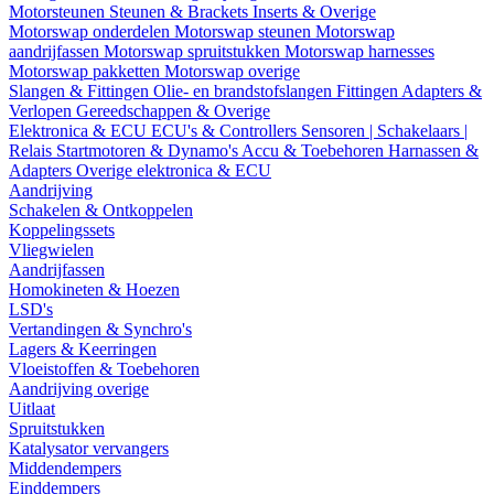
Motorsteunen
Steunen & Brackets
Inserts & Overige
Motorswap onderdelen
Motorswap steunen
Motorswap
aandrijfassen
Motorswap spruitstukken
Motorswap harnesses
Motorswap pakketten
Motorswap overige
Slangen & Fittingen
Olie- en brandstofslangen
Fittingen
Adapters &
Verlopen
Gereedschappen & Overige
Elektronica & ECU
ECU's & Controllers
Sensoren | Schakelaars |
Relais
Startmotoren & Dynamo's
Accu & Toebehoren
Harnassen &
Adapters
Overige elektronica & ECU
Aandrijving
Schakelen & Ontkoppelen
Koppelingssets
Vliegwielen
Aandrijfassen
Homokineten & Hoezen
LSD's
Vertandingen & Synchro's
Lagers & Keerringen
Vloeistoffen & Toebehoren
Aandrijving overige
Uitlaat
Spruitstukken
Katalysator vervangers
Middendempers
Einddempers