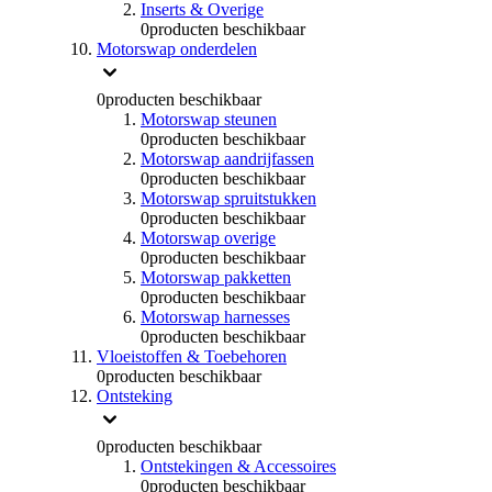
Inserts & Overige
0
producten beschikbaar
Motorswap onderdelen
0
producten beschikbaar
Motorswap steunen
0
producten beschikbaar
Motorswap aandrijfassen
0
producten beschikbaar
Motorswap spruitstukken
0
producten beschikbaar
Motorswap overige
0
producten beschikbaar
Motorswap pakketten
0
producten beschikbaar
Motorswap harnesses
0
producten beschikbaar
Vloeistoffen & Toebehoren
0
producten beschikbaar
Ontsteking
0
producten beschikbaar
Ontstekingen & Accessoires
0
producten beschikbaar