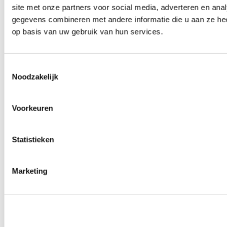
site met onze partners voor social media, adverteren en an
Wielmoeren
0
producten beschikbaar
gegevens combineren met andere informatie die u aan ze hee
Draadeinden
op basis van uw gebruik van hun services.
0
producten beschikbaar
Velgen overige
0
producten beschikbaar
Velgen | Wielen
Toestemmingsselectie
0
producten beschikbaar
Noodzakelijk
Banden
0
producten beschikbaar
Remmen
Voorkeuren
0
producten beschikbaar
Remschijven
Statistieken
0
producten beschikbaar
Remblokken
0
producten beschikbaar
Remklauwen
Marketing
0
producten beschikbaar
Remleidingen
0
producten beschikbaar
Big brake kits
0
producten beschikbaar
Remvloeistoffen