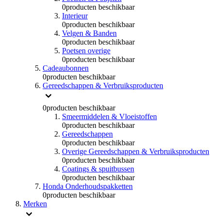
0
producten beschikbaar
Interieur
0
producten beschikbaar
Velgen & Banden
0
producten beschikbaar
Poetsen overige
0
producten beschikbaar
Cadeaubonnen
0
producten beschikbaar
Gereedschappen & Verbruiksproducten
0
producten beschikbaar
Smeermiddelen & Vloeistoffen
0
producten beschikbaar
Gereedschappen
0
producten beschikbaar
Overige Gereedschappen & Verbruiksproducten
0
producten beschikbaar
Coatings & spuitbussen
0
producten beschikbaar
Honda Onderhoudspakketten
0
producten beschikbaar
Merken