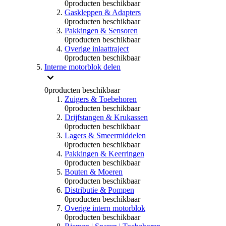
0
producten beschikbaar
Gaskleppen & Adapters
0
producten beschikbaar
Pakkingen & Sensoren
0
producten beschikbaar
Overige inlaattraject
0
producten beschikbaar
Interne motorblok delen
0
producten beschikbaar
Zuigers & Toebehoren
0
producten beschikbaar
Drijfstangen & Krukassen
0
producten beschikbaar
Lagers & Smeermiddelen
0
producten beschikbaar
Pakkingen & Keerringen
0
producten beschikbaar
Bouten & Moeren
0
producten beschikbaar
Distributie & Pompen
0
producten beschikbaar
Overige intern motorblok
0
producten beschikbaar