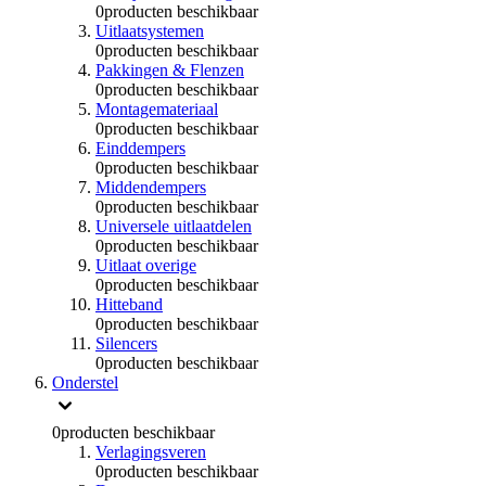
0
producten beschikbaar
Uitlaatsystemen
0
producten beschikbaar
Pakkingen & Flenzen
0
producten beschikbaar
Montagemateriaal
0
producten beschikbaar
Einddempers
0
producten beschikbaar
Middendempers
0
producten beschikbaar
Universele uitlaatdelen
0
producten beschikbaar
Uitlaat overige
0
producten beschikbaar
Hitteband
0
producten beschikbaar
Silencers
0
producten beschikbaar
Onderstel
0
producten beschikbaar
Verlagingsveren
0
producten beschikbaar