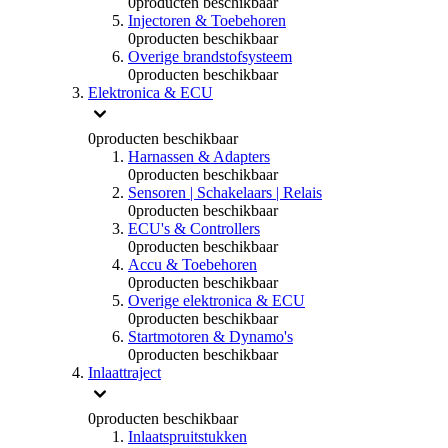
0
producten beschikbaar
Injectoren & Toebehoren
0
producten beschikbaar
Overige brandstofsysteem
0
producten beschikbaar
Elektronica & ECU
0
producten beschikbaar
Harnassen & Adapters
0
producten beschikbaar
Sensoren | Schakelaars | Relais
0
producten beschikbaar
ECU's & Controllers
0
producten beschikbaar
Accu & Toebehoren
0
producten beschikbaar
Overige elektronica & ECU
0
producten beschikbaar
Startmotoren & Dynamo's
0
producten beschikbaar
Inlaattraject
0
producten beschikbaar
Inlaatspruitstukken