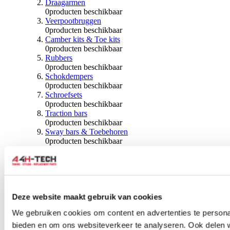
Draagarmen
0
producten beschikbaar
Veerpootbruggen
0
producten beschikbaar
Camber kits & Toe kits
0
producten beschikbaar
Rubbers
0
producten beschikbaar
Schokdempers
0
producten beschikbaar
Schroefsets
0
producten beschikbaar
Traction bars
0
producten beschikbaar
Sway bars & Toebehoren
0
producten beschikbaar
Kogels & Hoezen
0
producten beschikbaar
Wiellagers & Naven
0
producten beschikbaar
Wielen & Toebehoren
Deze website maakt gebruik van cookies
0
producten beschikbaar
We gebruiken cookies om content en advertenties te personal
Spoorverbreders
bieden en om ons websiteverkeer te analyseren. Ook delen 
0
producten beschikbaar