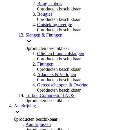
Bougiekabels
0
producten beschikbaar
Bougies
0
producten beschikbaar
Ontsteking overige
0
producten beschikbaar
Slangen & Fittingen
0
producten beschikbaar
Olie- en brandstofslangen
0
producten beschikbaar
Fittingen
0
producten beschikbaar
Adapters & Verlopen
0
producten beschikbaar
Gereedschappen & Overige
0
producten beschikbaar
Turbo | Compressor | NOS
0
producten beschikbaar
Aandrijving
0
producten beschikbaar
Aandrijfassen
0
producten beschikbaar