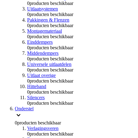
0
producten beschikbaar
Uitlaatsystemen
0
producten beschikbaar
Pakkingen & Flenzen
0
producten beschikbaar
Montagemateriaal
0
producten beschikbaar
Einddempers
0
producten beschikbaar
Middendempers
0
producten beschikbaar
Universele uitlaatdelen
0
producten beschikbaar
Uitlaat overige
0
producten beschikbaar
Hitteband
0
producten beschikbaar
Silencers
0
producten beschikbaar
Onderstel
0
producten beschikbaar
Verlagingsveren
0
producten beschikbaar