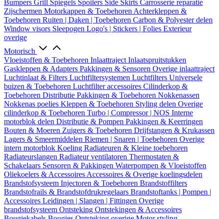
Bumpers
Grill
Spiegels
Spoilers
Side Skirts
Carrosserie reparatie
Zijschermen
Motorkappen & Toebehoren
Achterkleppen &
Toebehoren
Ruiten | Daken | Toebehoren
Carbon & Polyester delen
Window visors
Sleepogen
Logo's | Stickers | Folies
Exterieur
overige
Motorisch
Vloeistoffen & Toebehoren
Inlaattraject
Inlaatspruitstukken
Gaskleppen & Adapters
Pakkingen & Sensoren
Overige inlaattraject
Luchtinlaat & Filters
Luchtfiltersystemen
Luchtfilters
Universele
buizen & Toebehoren
Luchtfilter accessoires
Cilinderkop &
Toebehoren
Distributie
Pakkingen & Toebehoren
Nokkenassen
Nokkenas poelies
Kleppen & Toebehoren
Styling delen
Overige
cilinderkop & Toebehoren
Turbo | Compressor | NOS
Interne
motorblok delen
Distributie & Pompen
Pakkingen & Keerringen
Bouten & Moeren
Zuigers & Toebehoren
Drijfstangen & Krukassen
Lagers & Smeermiddelen
Riemen | Snaren | Toebehoren
Overige
intern motorblok
Koeling
Radiateuren & Kleine toebehoren
Radiateurslangen
Radiateur ventilatoren
Thermostaten &
Schakelaars
Sensoren & Pakkingen
Waterpompen & Vloeistoffen
Oliekoelers & Accessoires
Accessoires & Overige koelingsdelen
Brandstofsysteem
Injectoren & Toebehoren
Brandstoffilters
Brandstofrails & Brandstofdrukregelaars
Brandstoftanks | Pompen |
Accessoires
Leidingen | Slangen | Fittingen
Overige
brandstofsysteem
Ontsteking
Ontstekingen & Accessoires
Bougiekabels
Bougies
Ontsteking overige
Motor styling