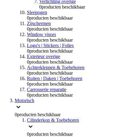
Verlichting overige
0
producten beschikbaar
Sleepogen
0
producten beschikbaar
Zijschermen
0
producten beschikbaar
Window visors
0
producten beschikbaar
Logo's | Stickers | Folies
0
producten beschikbaar
Exterieur overige
0
producten beschikbaar
Achterkleppen & Toebehoren
0
producten beschikbaar
Ruiten | Daken | Toebehoren
0
producten beschikbaar
Carrosserie reparatie
0
producten beschikbaar
Motorisch
0
producten beschikbaar
Cilinderkop & Toebehoren
0
producten beschikbaar