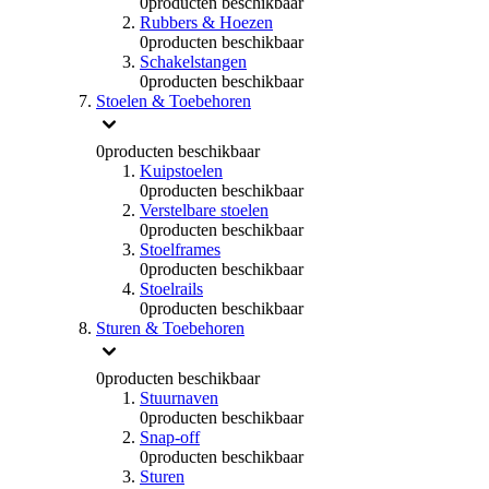
0
producten beschikbaar
Rubbers & Hoezen
0
producten beschikbaar
Schakelstangen
0
producten beschikbaar
Stoelen & Toebehoren
0
producten beschikbaar
Kuipstoelen
0
producten beschikbaar
Verstelbare stoelen
0
producten beschikbaar
Stoelframes
0
producten beschikbaar
Stoelrails
0
producten beschikbaar
Sturen & Toebehoren
0
producten beschikbaar
Stuurnaven
0
producten beschikbaar
Snap-off
0
producten beschikbaar
Sturen