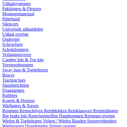
Uitlaatsystemen
Pakkingen & Flenzen
Montagemateriaal
Hitteband
Silencers
Universele uitlaatdelen
Uitlaat overige
Onderstel
Schroefsets
Schokdempers
Verlagingsveren
Camber kits & Toe kits
Veerpootbruggen
Sway bars & Toebehoren
Braces
Traction bars
Stuurinrichting
Draagarmen
Rubbers
Kogels & Hoezen
Wiellagers & Naven
Remmen
Remschijven
Remblokken
Remklauwen
Remleidingen
Big brake kits
Remvloeistoffen
Handremmen
Remmen overige
Wielen & Toebehoren
Velgen | Wielen
Banden
Spoorverbreders
Wielmoeren
Draadeinden
Velgen overige