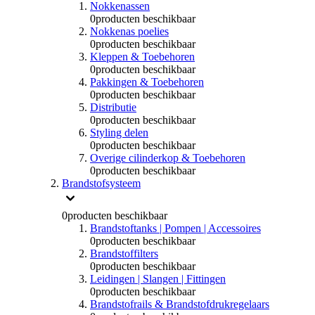
Nokkenassen
0
producten beschikbaar
Nokkenas poelies
0
producten beschikbaar
Kleppen & Toebehoren
0
producten beschikbaar
Pakkingen & Toebehoren
0
producten beschikbaar
Distributie
0
producten beschikbaar
Styling delen
0
producten beschikbaar
Overige cilinderkop & Toebehoren
0
producten beschikbaar
Brandstofsysteem
0
producten beschikbaar
Brandstoftanks | Pompen | Accessoires
0
producten beschikbaar
Brandstoffilters
0
producten beschikbaar
Leidingen | Slangen | Fittingen
0
producten beschikbaar
Brandstofrails & Brandstofdrukregelaars