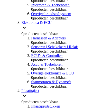
0
producten beschikbaar
Injectoren & Toebehoren
0
producten beschikbaar
Overige brandstofsysteem
0
producten beschikbaar
Elektronica & ECU
0
producten beschikbaar
Harnassen & Adapters
0
producten beschikbaar
Sensoren | Schakelaars | Relais
0
producten beschikbaar
ECU's & Controllers
0
producten beschikbaar
Accu & Toebehoren
0
producten beschikbaar
Overige elektronica & ECU
0
producten beschikbaar
Startmotoren & Dynamo's
0
producten beschikbaar
Inlaattraject
0
producten beschikbaar
Inlaatspruitstukken