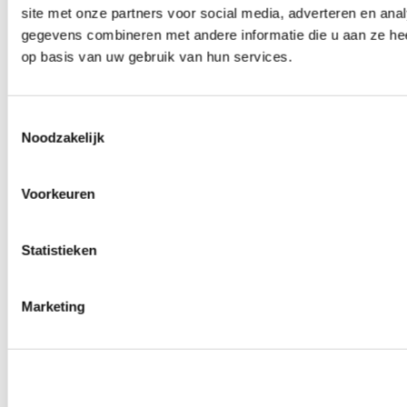
site met onze partners voor social media, adverteren en an
Wielmoeren
0
producten beschikbaar
gegevens combineren met andere informatie die u aan ze hee
Draadeinden
op basis van uw gebruik van hun services.
0
producten beschikbaar
Velgen overige
0
producten beschikbaar
Velgen | Wielen
Toestemmingsselectie
0
producten beschikbaar
Noodzakelijk
Banden
0
producten beschikbaar
Remmen
Voorkeuren
0
producten beschikbaar
Remschijven
Statistieken
0
producten beschikbaar
Remblokken
0
producten beschikbaar
Remklauwen
Marketing
0
producten beschikbaar
Remleidingen
0
producten beschikbaar
Big brake kits
0
producten beschikbaar
Remvloeistoffen