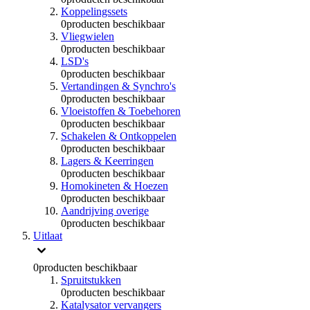
Koppelingssets
0
producten beschikbaar
Vliegwielen
0
producten beschikbaar
LSD's
0
producten beschikbaar
Vertandingen & Synchro's
0
producten beschikbaar
Vloeistoffen & Toebehoren
0
producten beschikbaar
Schakelen & Ontkoppelen
0
producten beschikbaar
Lagers & Keerringen
0
producten beschikbaar
Homokineten & Hoezen
0
producten beschikbaar
Aandrijving overige
0
producten beschikbaar
Uitlaat
0
producten beschikbaar
Spruitstukken
0
producten beschikbaar
Katalysator vervangers