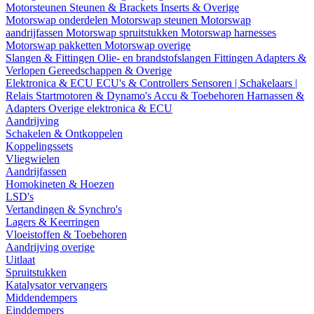
Motorsteunen
Steunen & Brackets
Inserts & Overige
Motorswap onderdelen
Motorswap steunen
Motorswap
aandrijfassen
Motorswap spruitstukken
Motorswap harnesses
Motorswap pakketten
Motorswap overige
Slangen & Fittingen
Olie- en brandstofslangen
Fittingen
Adapters &
Verlopen
Gereedschappen & Overige
Elektronica & ECU
ECU's & Controllers
Sensoren | Schakelaars |
Relais
Startmotoren & Dynamo's
Accu & Toebehoren
Harnassen &
Adapters
Overige elektronica & ECU
Aandrijving
Schakelen & Ontkoppelen
Koppelingssets
Vliegwielen
Aandrijfassen
Homokineten & Hoezen
LSD's
Vertandingen & Synchro's
Lagers & Keerringen
Vloeistoffen & Toebehoren
Aandrijving overige
Uitlaat
Spruitstukken
Katalysator vervangers
Middendempers
Einddempers