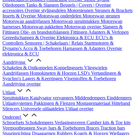
Oliedoppen
Tanks & Slangen
Beugels | Covers | Overige
accessoires
Overige stylingsdelen
Motorsteunen
Steunen & Brackets
Inserts & Overige
Motorswap onderdelen
Motorswap steunen
Motorswap aandrijfassen
Motorswap spruitstukken
Motorswap
harnesses
Motorswap pakketten
Motorswap overige
Slangen &
Fittingen
Olie- en brandstofslangen
Fittingen
Adapters & Verlopen
Gereedschappen & Overige
Elektronica & ECU
ECU's &
Controllers
Sensoren | Schakelaars | Relais
Startmotoren &
Dynamo's
Accu & Toebehoren
Harnassen & Adapters
Overige
elektronica & ECU
Aandrijving
Schakelen & Ontkoppelen
Koppelingssets
Vliegwielen
Aandrijfassen
Homokineten & Hoezen
LSD's
Vertandingen &
Synchro's
Lagers & Keerringen
Vloeistoffen & Toebehoren
Aandrijving overige
Uitlaat
Spruitstukken
Katalysator vervangers
Middendempers
Einddempers
Uitlaatsystemen
Pakkingen & Flenzen
Montagemateriaal
Hitteband
Silencers
Universele uitlaatdelen
Uitlaat overige
Onderstel
Schroefsets
Schokdempers
Verlagingsveren
Camber kits & Toe kits
Veerpootbruggen
Sway bars & Toebehoren
Braces
Traction bars
Stuurinrichting
Draagarmen
Rubbers
Kogels & Hoezen
Wiellagers