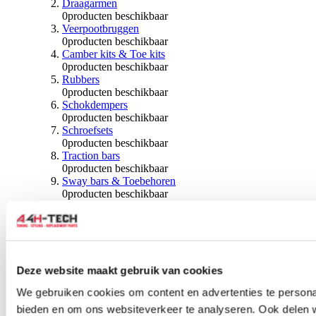
Draagarmen
0
producten beschikbaar
Veerpootbruggen
0
producten beschikbaar
Camber kits & Toe kits
0
producten beschikbaar
Rubbers
0
producten beschikbaar
Schokdempers
0
producten beschikbaar
Schroefsets
0
producten beschikbaar
Traction bars
0
producten beschikbaar
Sway bars & Toebehoren
0
producten beschikbaar
Kogels & Hoezen
0
producten beschikbaar
Wiellagers & Naven
0
producten beschikbaar
Wielen & Toebehoren
Deze website maakt gebruik van cookies
0
producten beschikbaar
We gebruiken cookies om content en advertenties te personal
Spoorverbreders
bieden en om ons websiteverkeer te analyseren. Ook delen 
0
producten beschikbaar