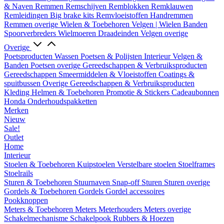
& Naven
Remmen
Remschijven
Remblokken
Remklauwen
Remleidingen
Big brake kits
Remvloeistoffen
Handremmen
Remmen overige
Wielen & Toebehoren
Velgen | Wielen
Banden
Spoorverbreders
Wielmoeren
Draadeinden
Velgen overige
Overige
Poetsproducten
Wassen
Poetsen & Polijsten
Interieur
Velgen &
Banden
Poetsen overige
Gereedschappen & Verbruiksproducten
Gereedschappen
Smeermiddelen & Vloeistoffen
Coatings &
spuitbussen
Overige Gereedschappen & Verbruiksproducten
Kleding
Helmen & Toebehoren
Promotie & Stickers
Cadeaubonnen
Honda Onderhoudspakketten
Merken
Nieuw
Sale!
Outlet
Home
Interieur
Stoelen & Toebehoren
Kuipstoelen
Verstelbare stoelen
Stoelframes
Stoelrails
Sturen & Toebehoren
Stuurnaven
Snap-off
Sturen
Sturen overige
Gordels & Toebehoren
Gordels
Gordel accessoires
Pookknoppen
Meters & Toebehoren
Meters
Meterhouders
Meters overige
Schakelmechanisme
Schakelpook
Rubbers & Hoezen