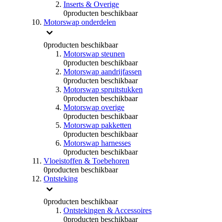
Inserts & Overige
0
producten beschikbaar
Motorswap onderdelen
0
producten beschikbaar
Motorswap steunen
0
producten beschikbaar
Motorswap aandrijfassen
0
producten beschikbaar
Motorswap spruitstukken
0
producten beschikbaar
Motorswap overige
0
producten beschikbaar
Motorswap pakketten
0
producten beschikbaar
Motorswap harnesses
0
producten beschikbaar
Vloeistoffen & Toebehoren
0
producten beschikbaar
Ontsteking
0
producten beschikbaar
Ontstekingen & Accessoires
0
producten beschikbaar