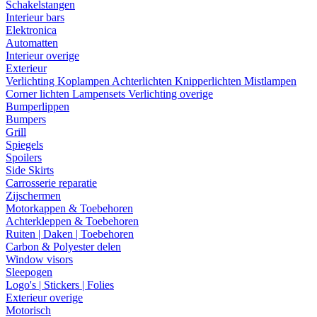
Schakelstangen
Interieur bars
Elektronica
Automatten
Interieur overige
Exterieur
Verlichting
Koplampen
Achterlichten
Knipperlichten
Mistlampen
Corner lichten
Lampensets
Verlichting overige
Bumperlippen
Bumpers
Grill
Spiegels
Spoilers
Side Skirts
Carrosserie reparatie
Zijschermen
Motorkappen & Toebehoren
Achterkleppen & Toebehoren
Ruiten | Daken | Toebehoren
Carbon & Polyester delen
Window visors
Sleepogen
Logo's | Stickers | Folies
Exterieur overige
Motorisch