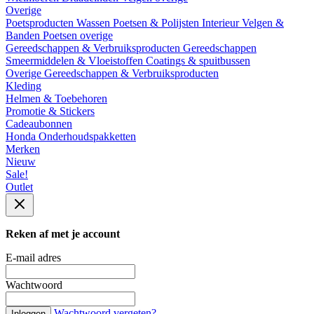
Overige
Poetsproducten
Wassen
Poetsen & Polijsten
Interieur
Velgen &
Banden
Poetsen overige
Gereedschappen & Verbruiksproducten
Gereedschappen
Smeermiddelen & Vloeistoffen
Coatings & spuitbussen
Overige Gereedschappen & Verbruiksproducten
Kleding
Helmen & Toebehoren
Promotie & Stickers
Cadeaubonnen
Honda Onderhoudspakketten
Merken
Nieuw
Sale!
Outlet
Reken af met je account
E-mail adres
Wachtwoord
Wachtwoord vergeten?
Inloggen