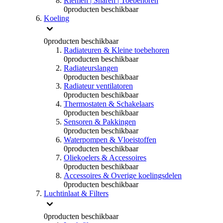
Riemen | Snaren | Toebehoren
0
producten beschikbaar
Koeling
0
producten beschikbaar
Radiateuren & Kleine toebehoren
0
producten beschikbaar
Radiateurslangen
0
producten beschikbaar
Radiateur ventilatoren
0
producten beschikbaar
Thermostaten & Schakelaars
0
producten beschikbaar
Sensoren & Pakkingen
0
producten beschikbaar
Waterpompen & Vloeistoffen
0
producten beschikbaar
Oliekoelers & Accessoires
0
producten beschikbaar
Accessoires & Overige koelingsdelen
0
producten beschikbaar
Luchtinlaat & Filters
0
producten beschikbaar