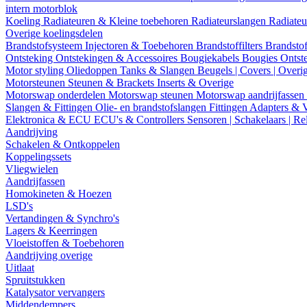
intern motorblok
Koeling
Radiateuren & Kleine toebehoren
Radiateurslangen
Radiateu
Overige koelingsdelen
Brandstofsysteem
Injectoren & Toebehoren
Brandstoffilters
Brandstof
Ontsteking
Ontstekingen & Accessoires
Bougiekabels
Bougies
Ontst
Motor styling
Oliedoppen
Tanks & Slangen
Beugels | Covers | Overi
Motorsteunen
Steunen & Brackets
Inserts & Overige
Motorswap onderdelen
Motorswap steunen
Motorswap aandrijfassen
Slangen & Fittingen
Olie- en brandstofslangen
Fittingen
Adapters & 
Elektronica & ECU
ECU's & Controllers
Sensoren | Schakelaars | Re
Aandrijving
Schakelen & Ontkoppelen
Koppelingssets
Vliegwielen
Aandrijfassen
Homokineten & Hoezen
LSD's
Vertandingen & Synchro's
Lagers & Keerringen
Vloeistoffen & Toebehoren
Aandrijving overige
Uitlaat
Spruitstukken
Katalysator vervangers
Middendempers