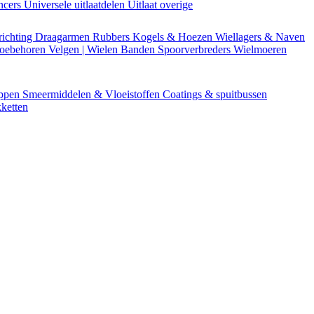
encers
Universele uitlaatdelen
Uitlaat overige
richting
Draagarmen
Rubbers
Kogels & Hoezen
Wiellagers & Naven
Toebehoren
Velgen | Wielen
Banden
Spoorverbreders
Wielmoeren
appen
Smeermiddelen & Vloeistoffen
Coatings & spuitbussen
ketten