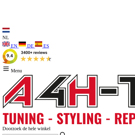
NL
EN
DE
ES
Menu
Doorzoek de hele winkel