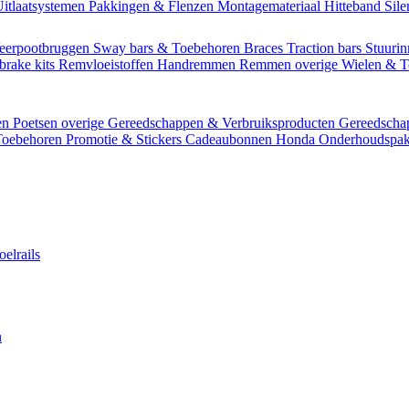
itlaatsystemen
Pakkingen & Flenzen
Montagemateriaal
Hitteband
Sil
eerpootbruggen
Sway bars & Toebehoren
Braces
Traction bars
Stuurin
brake kits
Remvloeistoffen
Handremmen
Remmen overige
Wielen & 
en
Poetsen overige
Gereedschappen & Verbruiksproducten
Gereedsch
Toebehoren
Promotie & Stickers
Cadeaubonnen
Honda Onderhoudspak
oelrails
n