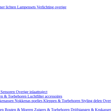
ner lichten
Lampensets
Verlichting overige
 Sensoren
Overige inlaattraject
zen & Toebehoren
Luchtfilter accessoires
kenassen
Nokkenas poelies
Kleppen & Toebehoren
Styling delen
Over
gen
Bouten & Moeren
Zuigers & Toebehoren
Drijfstangen & Krukasse