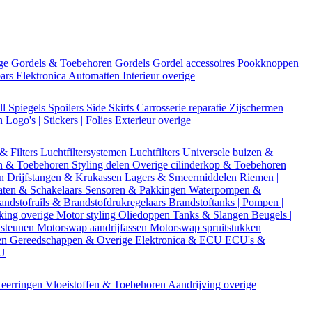
ige
Gordels & Toebehoren
Gordels
Gordel accessoires
Pookknoppen
bars
Elektronica
Automatten
Interieur overige
ll
Spiegels
Spoilers
Side Skirts
Carrosserie reparatie
Zijschermen
en
Logo's | Stickers | Folies
Exterieur overige
 & Filters
Luchtfiltersystemen
Luchtfilters
Universele buizen &
n & Toebehoren
Styling delen
Overige cilinderkop & Toebehoren
en
Drijfstangen & Krukassen
Lagers & Smeermiddelen
Riemen |
aten & Schakelaars
Sensoren & Pakkingen
Waterpompen &
andstofrails & Brandstofdrukregelaars
Brandstoftanks | Pompen |
king overige
Motor styling
Oliedoppen
Tanks & Slangen
Beugels |
 steunen
Motorswap aandrijfassen
Motorswap spruitstukken
en
Gereedschappen & Overige
Elektronica & ECU
ECU's &
CU
eerringen
Vloeistoffen & Toebehoren
Aandrijving overige