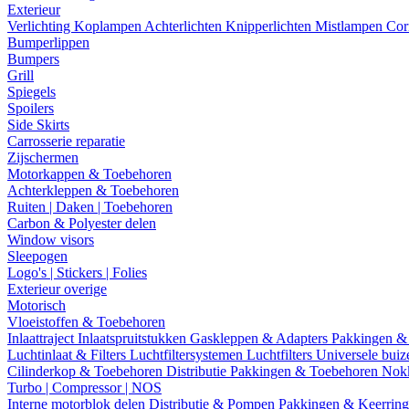
Exterieur
Verlichting
Koplampen
Achterlichten
Knipperlichten
Mistlampen
Cor
Bumperlippen
Bumpers
Grill
Spiegels
Spoilers
Side Skirts
Carrosserie reparatie
Zijschermen
Motorkappen & Toebehoren
Achterkleppen & Toebehoren
Ruiten | Daken | Toebehoren
Carbon & Polyester delen
Window visors
Sleepogen
Logo's | Stickers | Folies
Exterieur overige
Motorisch
Vloeistoffen & Toebehoren
Inlaattraject
Inlaatspruitstukken
Gaskleppen & Adapters
Pakkingen &
Luchtinlaat & Filters
Luchtfiltersystemen
Luchtfilters
Universele bui
Cilinderkop & Toebehoren
Distributie
Pakkingen & Toebehoren
Nok
Turbo | Compressor | NOS
Interne motorblok delen
Distributie & Pompen
Pakkingen & Keerrin