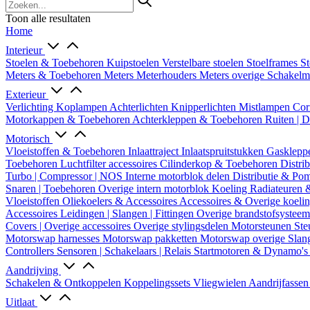
Toon alle resultaten
Home
Interieur
Stoelen & Toebehoren
Kuipstoelen
Verstelbare stoelen
Stoelframes
St
Meters & Toebehoren
Meters
Meterhouders
Meters overige
Schakel
Exterieur
Verlichting
Koplampen
Achterlichten
Knipperlichten
Mistlampen
Cor
Motorkappen & Toebehoren
Achterkleppen & Toebehoren
Ruiten | 
Motorisch
Vloeistoffen & Toebehoren
Inlaattraject
Inlaatspruitstukken
Gasklepp
Toebehoren
Luchtfilter accessoires
Cilinderkop & Toebehoren
Distri
Turbo | Compressor | NOS
Interne motorblok delen
Distributie & P
Snaren | Toebehoren
Overige intern motorblok
Koeling
Radiateuren 
Vloeistoffen
Oliekoelers & Accessoires
Accessoires & Overige koeli
Accessoires
Leidingen | Slangen | Fittingen
Overige brandstofsystee
Covers | Overige accessoires
Overige stylingsdelen
Motorsteunen
Ste
Motorswap harnesses
Motorswap pakketten
Motorswap overige
Slan
Controllers
Sensoren | Schakelaars | Relais
Startmotoren & Dynamo's
Aandrijving
Schakelen & Ontkoppelen
Koppelingssets
Vliegwielen
Aandrijfasse
Uitlaat