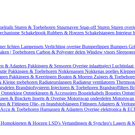
oelrails
Sturen & Toebehoren
Stuurnaven
Snap-off
Sturen
Sturen over
mechanisme
Schakelpook
Rubbers & Hoezen
Schakelstangen
Interieur 
ner lichten
Lampensets
Verlichting overige
Bumperlippen
Bumpers
Gri
Daken | Toebehoren
Carbon & Polyester delen
Window visors
Sleepog
en & Adapters
Pakkingen & Sensoren
Overige inlaattraject
Luchtinlaat
butie
Pakkingen & Toebehoren
Nokkenassen
Nokkenas poelies
Kleppe
ompen
Pakkingen & Keerringen
Bouten & Moeren
Zuigers & Toebehor
& Kleine toebehoren
Radiateurslangen
Radiateur ventilatoren
Thermost
ngsdelen
Brandstofsysteem
Injectoren & Toebehoren
Brandstoffilters
Br
m
Ontsteking
Ontstekingen & Accessoires
Bougiekabels
Bougies
Ontste
unen & Brackets
Inserts & Overige
Motorswap onderdelen
Motorswap
gen & Fittingen
Olie- en brandstofslangen
Fittingen
Adapters & Verlop
Accu & Toebehoren
Harnassen & Adapters
Overige elektronica & E
n
Homokineten & Hoezen
LSD's
Vertandingen & Synchro's
Lagers & K