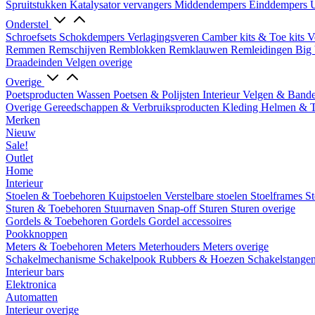
Spruitstukken
Katalysator vervangers
Middendempers
Einddempers
U
Onderstel
Schroefsets
Schokdempers
Verlagingsveren
Camber kits & Toe kits
V
Remmen
Remschijven
Remblokken
Remklauwen
Remleidingen
Big 
Draadeinden
Velgen overige
Overige
Poetsproducten
Wassen
Poetsen & Polijsten
Interieur
Velgen & Band
Overige Gereedschappen & Verbruiksproducten
Kleding
Helmen & 
Merken
Nieuw
Sale!
Outlet
Home
Interieur
Stoelen & Toebehoren
Kuipstoelen
Verstelbare stoelen
Stoelframes
St
Sturen & Toebehoren
Stuurnaven
Snap-off
Sturen
Sturen overige
Gordels & Toebehoren
Gordels
Gordel accessoires
Pookknoppen
Meters & Toebehoren
Meters
Meterhouders
Meters overige
Schakelmechanisme
Schakelpook
Rubbers & Hoezen
Schakelstange
Interieur bars
Elektronica
Automatten
Interieur overige