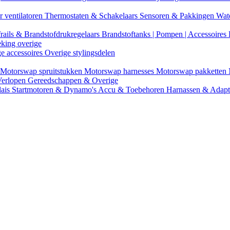
r ventilatoren
Thermostaten & Schakelaars
Sensoren & Pakkingen
Wat
rails & Brandstofdrukregelaars
Brandstoftanks | Pompen | Accessoires
eking overige
ge accessoires
Overige stylingsdelen
Motorswap spruitstukken
Motorswap harnesses
Motorswap pakketten
Verlopen
Gereedschappen & Overige
lais
Startmotoren & Dynamo's
Accu & Toebehoren
Harnassen & Adap