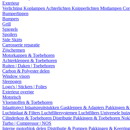
Exterieur
Verlichting
Koplampen
Achterlichten
Knipperlichten
Mistlampen
Cor
Bumperlippen
Bumpers
Grill
Spiegels
Spoilers
Side Skirts
Carrosserie reparatie
Zijschermen
Motorkappen & Toebehoren
Achterkleppen & Toebehoren
Ruiten | Daken | Toebehoren
Carbon & Polyester delen
Window visors
Sleepogen
Logo's | Stickers | Folies
Exterieur overige
Motorisch
Vloeistoffen & Toebehoren
Inlaattraject
Inlaatspruitstukken
Gaskleppen & Adapters
Pakkingen &
Luchtinlaat & Filters
Luchtfiltersystemen
Luchtfilters
Universele bui
Cilinderkop & Toebehoren
Distributie
Pakkingen & Toebehoren
Nok
Turbo | Compressor | NOS
Interne motorblok delen
Distributie & Pompen
Pakkingen & Keerrin