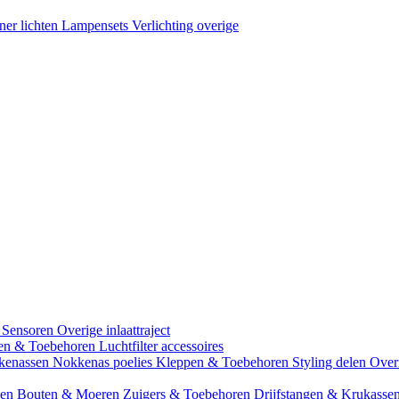
ner lichten
Lampensets
Verlichting overige
 Sensoren
Overige inlaattraject
zen & Toebehoren
Luchtfilter accessoires
kenassen
Nokkenas poelies
Kleppen & Toebehoren
Styling delen
Over
gen
Bouten & Moeren
Zuigers & Toebehoren
Drijfstangen & Krukasse