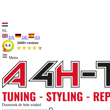
NL
EN
DE
ES
Menu
Doorzoek de hele winkel