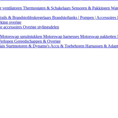
r ventilatoren
Thermostaten & Schakelaars
Sensoren & Pakkingen
Wat
rails & Brandstofdrukregelaars
Brandstoftanks | Pompen | Accessoires
eking overige
ge accessoires
Overige stylingsdelen
Motorswap spruitstukken
Motorswap harnesses
Motorswap pakketten
Verlopen
Gereedschappen & Overige
lais
Startmotoren & Dynamo's
Accu & Toebehoren
Harnassen & Adap