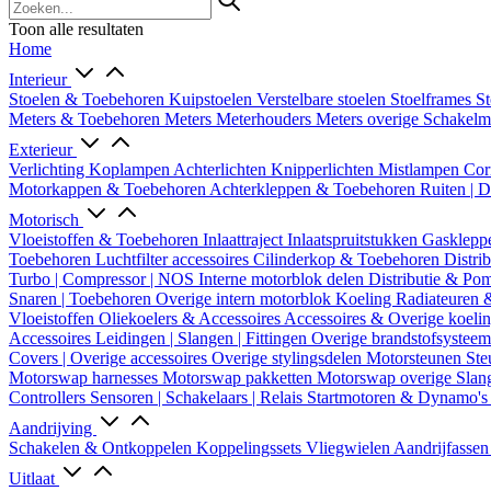
Toon alle resultaten
Home
Interieur
Stoelen & Toebehoren
Kuipstoelen
Verstelbare stoelen
Stoelframes
St
Meters & Toebehoren
Meters
Meterhouders
Meters overige
Schakel
Exterieur
Verlichting
Koplampen
Achterlichten
Knipperlichten
Mistlampen
Cor
Motorkappen & Toebehoren
Achterkleppen & Toebehoren
Ruiten | 
Motorisch
Vloeistoffen & Toebehoren
Inlaattraject
Inlaatspruitstukken
Gasklepp
Toebehoren
Luchtfilter accessoires
Cilinderkop & Toebehoren
Distri
Turbo | Compressor | NOS
Interne motorblok delen
Distributie & P
Snaren | Toebehoren
Overige intern motorblok
Koeling
Radiateuren 
Vloeistoffen
Oliekoelers & Accessoires
Accessoires & Overige koeli
Accessoires
Leidingen | Slangen | Fittingen
Overige brandstofsystee
Covers | Overige accessoires
Overige stylingsdelen
Motorsteunen
Ste
Motorswap harnesses
Motorswap pakketten
Motorswap overige
Slan
Controllers
Sensoren | Schakelaars | Relais
Startmotoren & Dynamo's
Aandrijving
Schakelen & Ontkoppelen
Koppelingssets
Vliegwielen
Aandrijfasse
Uitlaat