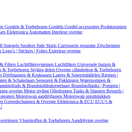
ige
Gordels & Toebehoren
Gordels
Gordel accessoires
Pookknoppen
bars
Elektronica
Automatten
Interieur overige
ll
Spiegels
Spoilers
Side Skirts
Carrosserie reparatie
Zijschermen
en
Logo's | Stickers | Folies
Exterieur overige
 & Filters
Luchtfiltersystemen
Luchtfilters
Universele buizen &
n & Toebehoren
Styling delen
Overige cilinderkop & Toebehoren
en
Drijfstangen & Krukassen
Lagers & Smeermiddelen
Riemen |
aten & Schakelaars
Sensoren & Pakkingen
Waterpompen &
andstofrails & Brandstofdrukregelaars
Brandstoftanks | Pompen |
king overige
Motor styling
Oliedoppen
Tanks & Slangen
Beugels |
 steunen
Motorswap aandrijfassen
Motorswap spruitstukken
en
Gereedschappen & Overige
Elektronica & ECU
ECU's &
CU
eerringen
Vloeistoffen & Toebehoren
Aandrijving overige