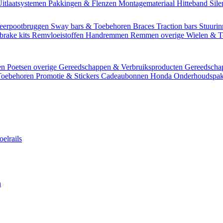
itlaatsystemen
Pakkingen & Flenzen
Montagemateriaal
Hitteband
Sil
eerpootbruggen
Sway bars & Toebehoren
Braces
Traction bars
Stuurin
brake kits
Remvloeistoffen
Handremmen
Remmen overige
Wielen & 
en
Poetsen overige
Gereedschappen & Verbruiksproducten
Gereedsch
Toebehoren
Promotie & Stickers
Cadeaubonnen
Honda Onderhoudspak
oelrails
n