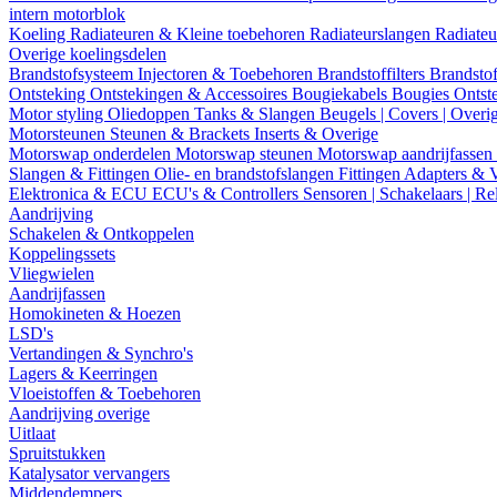
intern motorblok
Koeling
Radiateuren & Kleine toebehoren
Radiateurslangen
Radiateu
Overige koelingsdelen
Brandstofsysteem
Injectoren & Toebehoren
Brandstoffilters
Brandstof
Ontsteking
Ontstekingen & Accessoires
Bougiekabels
Bougies
Ontst
Motor styling
Oliedoppen
Tanks & Slangen
Beugels | Covers | Overi
Motorsteunen
Steunen & Brackets
Inserts & Overige
Motorswap onderdelen
Motorswap steunen
Motorswap aandrijfassen
Slangen & Fittingen
Olie- en brandstofslangen
Fittingen
Adapters & 
Elektronica & ECU
ECU's & Controllers
Sensoren | Schakelaars | Re
Aandrijving
Schakelen & Ontkoppelen
Koppelingssets
Vliegwielen
Aandrijfassen
Homokineten & Hoezen
LSD's
Vertandingen & Synchro's
Lagers & Keerringen
Vloeistoffen & Toebehoren
Aandrijving overige
Uitlaat
Spruitstukken
Katalysator vervangers
Middendempers