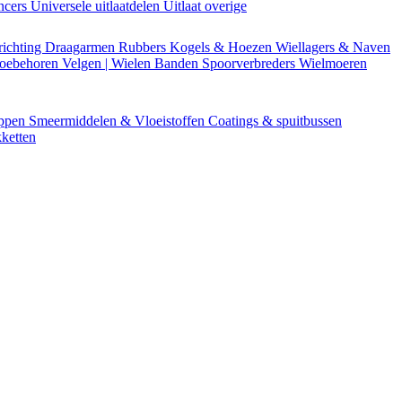
encers
Universele uitlaatdelen
Uitlaat overige
richting
Draagarmen
Rubbers
Kogels & Hoezen
Wiellagers & Naven
Toebehoren
Velgen | Wielen
Banden
Spoorverbreders
Wielmoeren
appen
Smeermiddelen & Vloeistoffen
Coatings & spuitbussen
ketten