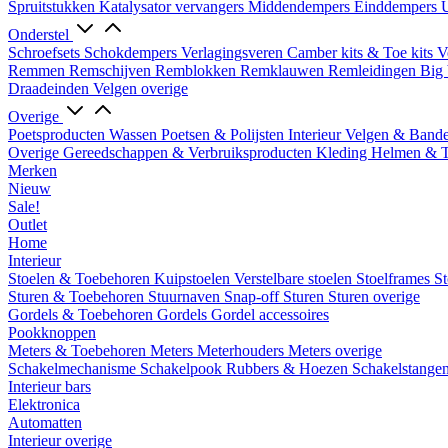
Spruitstukken
Katalysator vervangers
Middendempers
Einddempers
U
Onderstel
Schroefsets
Schokdempers
Verlagingsveren
Camber kits & Toe kits
V
Remmen
Remschijven
Remblokken
Remklauwen
Remleidingen
Big 
Draadeinden
Velgen overige
Overige
Poetsproducten
Wassen
Poetsen & Polijsten
Interieur
Velgen & Band
Overige Gereedschappen & Verbruiksproducten
Kleding
Helmen & 
Merken
Nieuw
Sale!
Outlet
Home
Interieur
Stoelen & Toebehoren
Kuipstoelen
Verstelbare stoelen
Stoelframes
St
Sturen & Toebehoren
Stuurnaven
Snap-off
Sturen
Sturen overige
Gordels & Toebehoren
Gordels
Gordel accessoires
Pookknoppen
Meters & Toebehoren
Meters
Meterhouders
Meters overige
Schakelmechanisme
Schakelpook
Rubbers & Hoezen
Schakelstange
Interieur bars
Elektronica
Automatten
Interieur overige