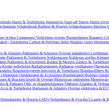
oelrails
Sturen & Toebehoren
Stuurnaven
Snap-off
Sturen
Sturen over
mechanisme
Schakelpook
Rubbers & Hoezen
Schakelstangen
Interieur 
ner lichten
Lampensets
Verlichting overige
Bumperlippen
Bumpers
Gri
Daken | Toebehoren
Carbon & Polyester delen
Window visors
Sleepog
en & Adapters
Pakkingen & Sensoren
Overige inlaattraject
Luchtinlaat
butie
Pakkingen & Toebehoren
Nokkenassen
Nokkenas poelies
Kleppe
ompen
Pakkingen & Keerringen
Bouten & Moeren
Zuigers & Toebehor
& Kleine toebehoren
Radiateurslangen
Radiateur ventilatoren
Thermost
ngsdelen
Brandstofsysteem
Injectoren & Toebehoren
Brandstoffilters
Br
m
Ontsteking
Ontstekingen & Accessoires
Bougiekabels
Bougies
Ontste
unen & Brackets
Inserts & Overige
Motorswap onderdelen
Motorswap
gen & Fittingen
Olie- en brandstofslangen
Fittingen
Adapters & Verlop
Accu & Toebehoren
Harnassen & Adapters
Overige elektronica & E
n
Homokineten & Hoezen
LSD's
Vertandingen & Synchro's
Lagers & K