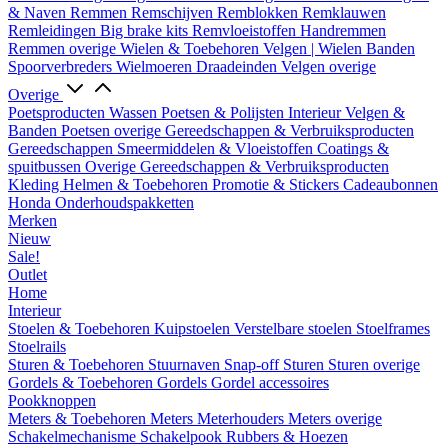
& Naven
Remmen
Remschijven
Remblokken
Remklauwen
Remleidingen
Big brake kits
Remvloeistoffen
Handremmen
Remmen overige
Wielen & Toebehoren
Velgen | Wielen
Banden
Spoorverbreders
Wielmoeren
Draadeinden
Velgen overige
Overige
Poetsproducten
Wassen
Poetsen & Polijsten
Interieur
Velgen &
Banden
Poetsen overige
Gereedschappen & Verbruiksproducten
Gereedschappen
Smeermiddelen & Vloeistoffen
Coatings &
spuitbussen
Overige Gereedschappen & Verbruiksproducten
Kleding
Helmen & Toebehoren
Promotie & Stickers
Cadeaubonnen
Honda Onderhoudspakketten
Merken
Nieuw
Sale!
Outlet
Home
Interieur
Stoelen & Toebehoren
Kuipstoelen
Verstelbare stoelen
Stoelframes
Stoelrails
Sturen & Toebehoren
Stuurnaven
Snap-off
Sturen
Sturen overige
Gordels & Toebehoren
Gordels
Gordel accessoires
Pookknoppen
Meters & Toebehoren
Meters
Meterhouders
Meters overige
Schakelmechanisme
Schakelpook
Rubbers & Hoezen