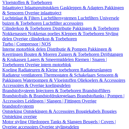
Vloeistoffen & Toebehoren
Inlaattraject
Inlaatspruitstukken
Gaskleppen & Adapters
Pakkingen
& Sensoren
Overige inlaattraject
Luchtinlaat & Filters
Luchtfiltersystemen
Luchtfilters
Universele
buizen & Toebehoren
Luchtfilter accessoires
Cilinderkop & Toebehoren
Distributie
Pakkingen & Toebehoren
Nokkenassen
Nokkenas poelies
Kleppen & Toebehoren
Styling
delen
Overige cilinderkop & Toebehoren
Turbo | Compressor | NOS
Interne motorblok delen
Distributie & Pompen
Pakkingen &
Keerringen
Bouten & Moeren
Zuigers & Toebehoren
Drijfstangen
& Krukassen
Lagers & Smeermiddelen
Riemen | Snaren |
Toebehoren
Overige intern motorblok
Koeling
Radiateuren & Kleine toebehoren
Radiateurslangen
Radiateur ventilatoren
Thermostaten & Schakelaars
Sensoren &
Pakkingen
Waterpompen & Vloeistoffen
Oliekoelers & Accessoires
Accessoires & Overige koelingsdelen
Brandstofsysteem
Injectoren & Toebehoren
Brandstoffilters
Brandstofrails & Brandstofdrukregelaars
Brandstoftanks | Pompen |
Accessoires
Leidingen | Slangen | Fittingen
Overige
brandstofsysteem
Ontsteking
Ontstekingen & Accessoires
Bougiekabels
Bougies
Ontsteking overige
Motor styling
Oliedoppen
Tanks & Slangen
Beugels | Covers |
Overige accessoires
Overige stylingsdelen