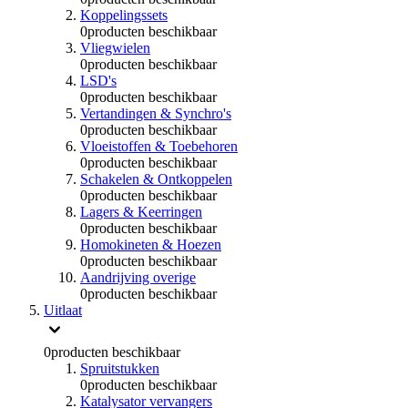
Koppelingssets
0
producten beschikbaar
Vliegwielen
0
producten beschikbaar
LSD's
0
producten beschikbaar
Vertandingen & Synchro's
0
producten beschikbaar
Vloeistoffen & Toebehoren
0
producten beschikbaar
Schakelen & Ontkoppelen
0
producten beschikbaar
Lagers & Keerringen
0
producten beschikbaar
Homokineten & Hoezen
0
producten beschikbaar
Aandrijving overige
0
producten beschikbaar
Uitlaat
0
producten beschikbaar
Spruitstukken
0
producten beschikbaar
Katalysator vervangers