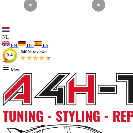
NL
EN
DE
ES
Menu