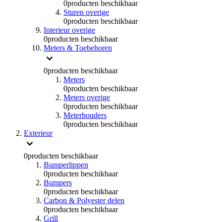
0
producten beschikbaar
Sturen overige
0
producten beschikbaar
Interieur overige
0
producten beschikbaar
Meters & Toebehoren
0
producten beschikbaar
Meters
0
producten beschikbaar
Meters overige
0
producten beschikbaar
Meterhouders
0
producten beschikbaar
Exterieur
0
producten beschikbaar
Bumperlippen
0
producten beschikbaar
Bumpers
0
producten beschikbaar
Carbon & Polyester delen
0
producten beschikbaar
Grill