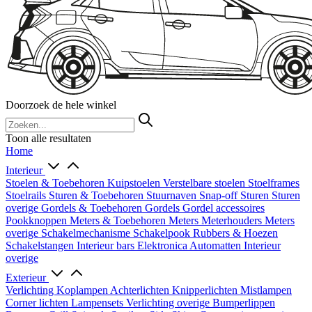
Doorzoek de hele winkel
Toon alle resultaten
Home
Interieur
Stoelen & Toebehoren
Kuipstoelen
Verstelbare stoelen
Stoelframes
Stoelrails
Sturen & Toebehoren
Stuurnaven
Snap-off
Sturen
Sturen
overige
Gordels & Toebehoren
Gordels
Gordel accessoires
Pookknoppen
Meters & Toebehoren
Meters
Meterhouders
Meters
overige
Schakelmechanisme
Schakelpook
Rubbers & Hoezen
Schakelstangen
Interieur bars
Elektronica
Automatten
Interieur
overige
Exterieur
Verlichting
Koplampen
Achterlichten
Knipperlichten
Mistlampen
Corner lichten
Lampensets
Verlichting overige
Bumperlippen