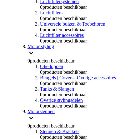
Luchtfiltersystemen
0
producten beschikbaar
Luchtfilters
0
producten beschikbaar
Universele buizen & Toebehoren
0
producten beschikbaar
Luchtfilter accessoires
0
producten beschikbaar
Motor styling
0
producten beschikbaar
Oliedoppen
0
producten beschikbaar
Beugels | Covers | Overige accessoires
0
producten beschikbaar
Tanks & Slangen
0
producten beschikbaar
Overige stylingsdelen
0
producten beschikbaar
Motorsteunen
0
producten beschikbaar
Steunen & Brackets
0
producten beschikbaar