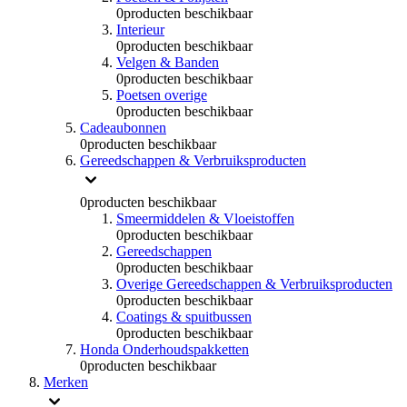
0
producten beschikbaar
Interieur
0
producten beschikbaar
Velgen & Banden
0
producten beschikbaar
Poetsen overige
0
producten beschikbaar
Cadeaubonnen
0
producten beschikbaar
Gereedschappen & Verbruiksproducten
0
producten beschikbaar
Smeermiddelen & Vloeistoffen
0
producten beschikbaar
Gereedschappen
0
producten beschikbaar
Overige Gereedschappen & Verbruiksproducten
0
producten beschikbaar
Coatings & spuitbussen
0
producten beschikbaar
Honda Onderhoudspakketten
0
producten beschikbaar
Merken