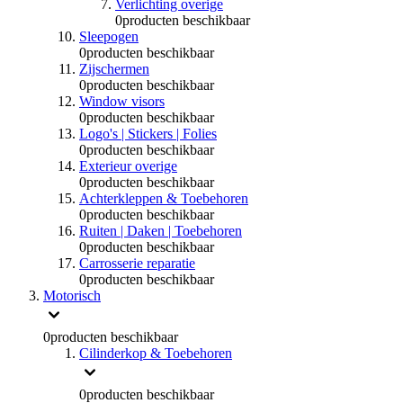
Verlichting overige
0
producten beschikbaar
Sleepogen
0
producten beschikbaar
Zijschermen
0
producten beschikbaar
Window visors
0
producten beschikbaar
Logo's | Stickers | Folies
0
producten beschikbaar
Exterieur overige
0
producten beschikbaar
Achterkleppen & Toebehoren
0
producten beschikbaar
Ruiten | Daken | Toebehoren
0
producten beschikbaar
Carrosserie reparatie
0
producten beschikbaar
Motorisch
0
producten beschikbaar
Cilinderkop & Toebehoren
0
producten beschikbaar