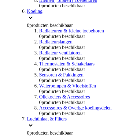
Riemen | Snaren | Toebehoren
0
producten beschikbaar
Koeling
0
producten beschikbaar
Radiateuren & Kleine toebehoren
0
producten beschikbaar
Radiateurslangen
0
producten beschikbaar
Radiateur ventilatoren
0
producten beschikbaar
Thermostaten & Schakelaars
0
producten beschikbaar
Sensoren & Pakkingen
0
producten beschikbaar
Waterpompen & Vloeistoffen
0
producten beschikbaar
Oliekoelers & Accessoires
0
producten beschikbaar
Accessoires & Overige koelingsdelen
0
producten beschikbaar
Luchtinlaat & Filters
0
producten beschikbaar