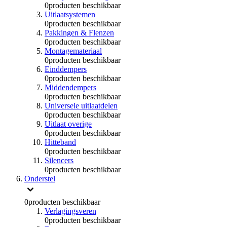
0
producten beschikbaar
Uitlaatsystemen
0
producten beschikbaar
Pakkingen & Flenzen
0
producten beschikbaar
Montagemateriaal
0
producten beschikbaar
Einddempers
0
producten beschikbaar
Middendempers
0
producten beschikbaar
Universele uitlaatdelen
0
producten beschikbaar
Uitlaat overige
0
producten beschikbaar
Hitteband
0
producten beschikbaar
Silencers
0
producten beschikbaar
Onderstel
0
producten beschikbaar
Verlagingsveren
0
producten beschikbaar