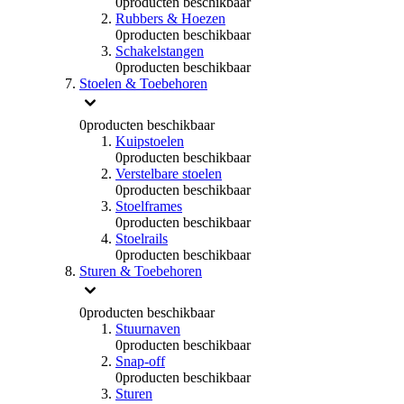
0
producten beschikbaar
Rubbers & Hoezen
0
producten beschikbaar
Schakelstangen
0
producten beschikbaar
Stoelen & Toebehoren
0
producten beschikbaar
Kuipstoelen
0
producten beschikbaar
Verstelbare stoelen
0
producten beschikbaar
Stoelframes
0
producten beschikbaar
Stoelrails
0
producten beschikbaar
Sturen & Toebehoren
0
producten beschikbaar
Stuurnaven
0
producten beschikbaar
Snap-off
0
producten beschikbaar
Sturen