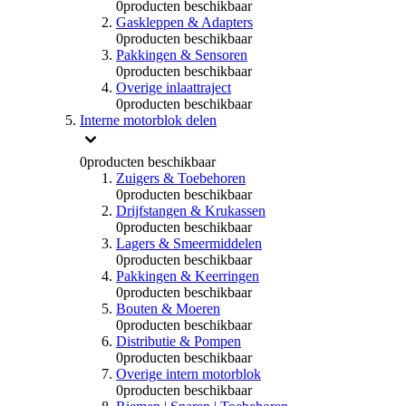
0
producten beschikbaar
Gaskleppen & Adapters
0
producten beschikbaar
Pakkingen & Sensoren
0
producten beschikbaar
Overige inlaattraject
0
producten beschikbaar
Interne motorblok delen
0
producten beschikbaar
Zuigers & Toebehoren
0
producten beschikbaar
Drijfstangen & Krukassen
0
producten beschikbaar
Lagers & Smeermiddelen
0
producten beschikbaar
Pakkingen & Keerringen
0
producten beschikbaar
Bouten & Moeren
0
producten beschikbaar
Distributie & Pompen
0
producten beschikbaar
Overige intern motorblok
0
producten beschikbaar