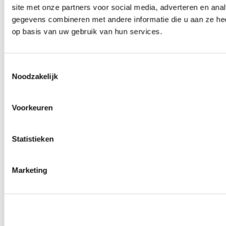
site met onze partners voor social media, adverteren en an
Wielmoeren
0
producten beschikbaar
gegevens combineren met andere informatie die u aan ze hee
Draadeinden
op basis van uw gebruik van hun services.
0
producten beschikbaar
Velgen overige
0
producten beschikbaar
Velgen | Wielen
Toestemmingsselectie
0
producten beschikbaar
Noodzakelijk
Banden
0
producten beschikbaar
Remmen
Voorkeuren
0
producten beschikbaar
Remschijven
Statistieken
0
producten beschikbaar
Remblokken
0
producten beschikbaar
Remklauwen
Marketing
0
producten beschikbaar
Remleidingen
0
producten beschikbaar
Big brake kits
0
producten beschikbaar
Remvloeistoffen