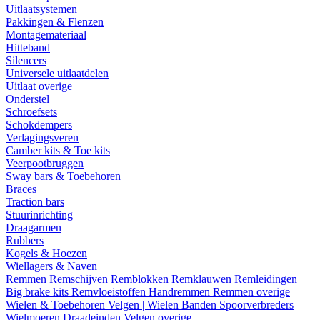
Uitlaatsystemen
Pakkingen & Flenzen
Montagemateriaal
Hitteband
Silencers
Universele uitlaatdelen
Uitlaat overige
Onderstel
Schroefsets
Schokdempers
Verlagingsveren
Camber kits & Toe kits
Veerpootbruggen
Sway bars & Toebehoren
Braces
Traction bars
Stuurinrichting
Draagarmen
Rubbers
Kogels & Hoezen
Wiellagers & Naven
Remmen
Remschijven
Remblokken
Remklauwen
Remleidingen
Big brake kits
Remvloeistoffen
Handremmen
Remmen overige
Wielen & Toebehoren
Velgen | Wielen
Banden
Spoorverbreders
Wielmoeren
Draadeinden
Velgen overige