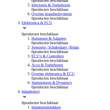
0
producten beschikbaar
Injectoren & Toebehoren
0
producten beschikbaar
Overige brandstofsysteem
0
producten beschikbaar
Elektronica & ECU
0
producten beschikbaar
Harnassen & Adapters
0
producten beschikbaar
Sensoren | Schakelaars | Relais
0
producten beschikbaar
ECU's & Controllers
0
producten beschikbaar
Accu & Toebehoren
0
producten beschikbaar
Overige elektronica & ECU
0
producten beschikbaar
Startmotoren & Dynamo's
0
producten beschikbaar
Inlaattraject
0
producten beschikbaar
Inlaatspruitstukken