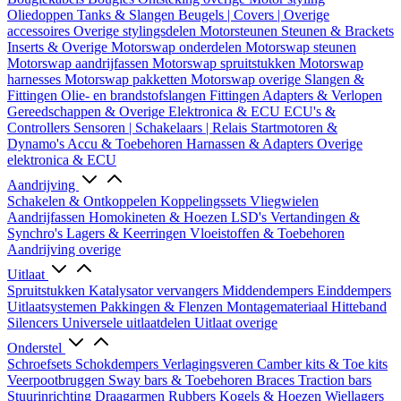
Oliedoppen
Tanks & Slangen
Beugels | Covers | Overige
accessoires
Overige stylingsdelen
Motorsteunen
Steunen & Brackets
Inserts & Overige
Motorswap onderdelen
Motorswap steunen
Motorswap aandrijfassen
Motorswap spruitstukken
Motorswap
harnesses
Motorswap pakketten
Motorswap overige
Slangen &
Fittingen
Olie- en brandstofslangen
Fittingen
Adapters & Verlopen
Gereedschappen & Overige
Elektronica & ECU
ECU's &
Controllers
Sensoren | Schakelaars | Relais
Startmotoren &
Dynamo's
Accu & Toebehoren
Harnassen & Adapters
Overige
elektronica & ECU
Aandrijving
Schakelen & Ontkoppelen
Koppelingssets
Vliegwielen
Aandrijfassen
Homokineten & Hoezen
LSD's
Vertandingen &
Synchro's
Lagers & Keerringen
Vloeistoffen & Toebehoren
Aandrijving overige
Uitlaat
Spruitstukken
Katalysator vervangers
Middendempers
Einddempers
Uitlaatsystemen
Pakkingen & Flenzen
Montagemateriaal
Hitteband
Silencers
Universele uitlaatdelen
Uitlaat overige
Onderstel
Schroefsets
Schokdempers
Verlagingsveren
Camber kits & Toe kits
Veerpootbruggen
Sway bars & Toebehoren
Braces
Traction bars
Stuurinrichting
Draagarmen
Rubbers
Kogels & Hoezen
Wiellagers