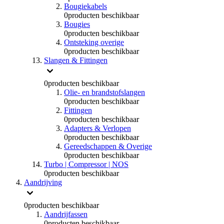
Bougiekabels
0
producten beschikbaar
Bougies
0
producten beschikbaar
Ontsteking overige
0
producten beschikbaar
Slangen & Fittingen
0
producten beschikbaar
Olie- en brandstofslangen
0
producten beschikbaar
Fittingen
0
producten beschikbaar
Adapters & Verlopen
0
producten beschikbaar
Gereedschappen & Overige
0
producten beschikbaar
Turbo | Compressor | NOS
0
producten beschikbaar
Aandrijving
0
producten beschikbaar
Aandrijfassen
0
producten beschikbaar