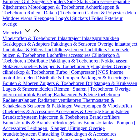
Bumpers
Grill
Spiegels
Spoilers
Side Skirts
Carrosserie reparatie
Zijschermen
Motorkappen & Toebehoren
Achterkleppen &
Toebehoren
Ruiten | Daken | Toebehoren
Carbon & Polyester delen
Window visors
Sleepogen
Logo's | Stickers | Folies
Exterieur
overige
Motorisch
Vloeistoffen & Toebehoren
Inlaattraject
Inlaatspruitstukken
Gaskleppen & Adapters
Pakkingen & Sensoren
Overige inlaattraject
Luchtinlaat & Filters
Luchtfiltersystemen
Luchtfilters
Universele
buizen & Toebehoren
Luchtfilter accessoires
Cilinderkop &
Toebehoren
Distributie
Pakkingen & Toebehoren
Nokkenassen
Nokkenas poelies
Kleppen & Toebehoren
Styling delen
Overige
cilinderkop & Toebehoren
Turbo | Compressor | NOS
Interne
motorblok delen
Distributie & Pompen
Pakkingen & Keerringen
Bouten & Moeren
Zuigers & Toebehoren
Drijfstangen & Krukassen
Lagers & Smeermiddelen
Riemen | Snaren | Toebehoren
Overige
intern motorblok
Koeling
Radiateuren & Kleine toebehoren
Radiateurslangen
Radiateur ventilatoren
Thermostaten &
Schakelaars
Sensoren & Pakkingen
Waterpompen & Vloeistoffen
Oliekoelers & Accessoires
Accessoires & Overige koelingsdelen
Brandstofsysteem
Injectoren & Toebehoren
Brandstoffilters
Brandstofrails & Brandstofdrukregelaars
Brandstoftanks | Pompen |
Accessoires
Leidingen | Slangen | Fittingen
Overige
brandstofsysteem
Ontsteking
Ontstekingen & Accessoires
Bougiekabels
Bougies
Ontsteking overige
Motor styling