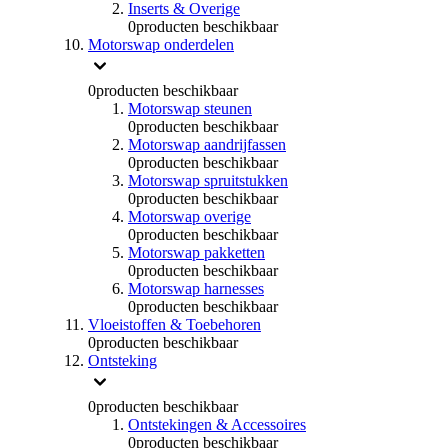
Inserts & Overige
0
producten beschikbaar
Motorswap onderdelen
0
producten beschikbaar
Motorswap steunen
0
producten beschikbaar
Motorswap aandrijfassen
0
producten beschikbaar
Motorswap spruitstukken
0
producten beschikbaar
Motorswap overige
0
producten beschikbaar
Motorswap pakketten
0
producten beschikbaar
Motorswap harnesses
0
producten beschikbaar
Vloeistoffen & Toebehoren
0
producten beschikbaar
Ontsteking
0
producten beschikbaar
Ontstekingen & Accessoires
0
producten beschikbaar