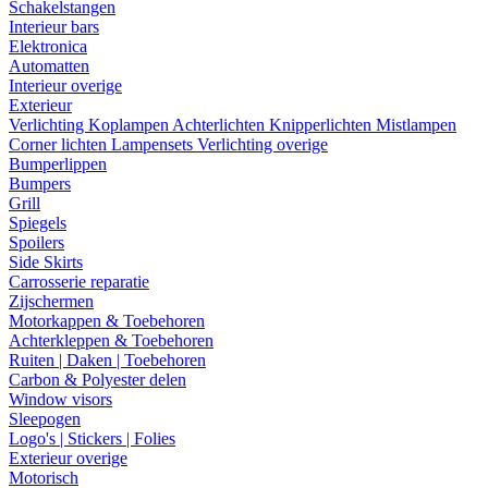
Schakelstangen
Interieur bars
Elektronica
Automatten
Interieur overige
Exterieur
Verlichting
Koplampen
Achterlichten
Knipperlichten
Mistlampen
Corner lichten
Lampensets
Verlichting overige
Bumperlippen
Bumpers
Grill
Spiegels
Spoilers
Side Skirts
Carrosserie reparatie
Zijschermen
Motorkappen & Toebehoren
Achterkleppen & Toebehoren
Ruiten | Daken | Toebehoren
Carbon & Polyester delen
Window visors
Sleepogen
Logo's | Stickers | Folies
Exterieur overige
Motorisch