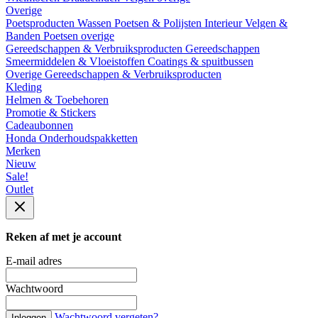
Overige
Poetsproducten
Wassen
Poetsen & Polijsten
Interieur
Velgen &
Banden
Poetsen overige
Gereedschappen & Verbruiksproducten
Gereedschappen
Smeermiddelen & Vloeistoffen
Coatings & spuitbussen
Overige Gereedschappen & Verbruiksproducten
Kleding
Helmen & Toebehoren
Promotie & Stickers
Cadeaubonnen
Honda Onderhoudspakketten
Merken
Nieuw
Sale!
Outlet
Reken af met je account
E-mail adres
Wachtwoord
Wachtwoord vergeten?
Inloggen