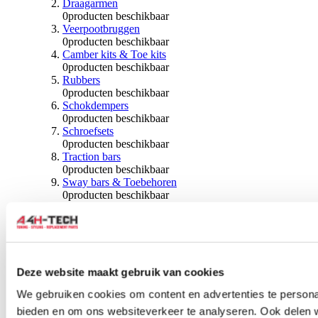
Draagarmen
0
producten beschikbaar
Veerpootbruggen
0
producten beschikbaar
Camber kits & Toe kits
0
producten beschikbaar
Rubbers
0
producten beschikbaar
Schokdempers
0
producten beschikbaar
Schroefsets
0
producten beschikbaar
Traction bars
0
producten beschikbaar
Sway bars & Toebehoren
0
producten beschikbaar
Kogels & Hoezen
0
producten beschikbaar
Wiellagers & Naven
0
producten beschikbaar
Wielen & Toebehoren
Deze website maakt gebruik van cookies
0
producten beschikbaar
We gebruiken cookies om content en advertenties te personal
Spoorverbreders
bieden en om ons websiteverkeer te analyseren. Ook delen 
0
producten beschikbaar