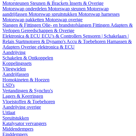
Motorsteunen
Steunen & Brackets
Inserts & Overige
Motorswap onderdelen
Motorswap steunen
Motorswap
aandrijfassen
Motorswap spruitstukken
Motorswap harnesses
Motorswap pakketten
Motorswap overige
Slangen & Fittingen
Olie- en brandstofslangen
Fittingen
Adapters &
Verlopen
Gereedschappen & Overige
Elektronica & ECU
ECU's & Controllers
Sensoren | Schakelaars |
Relais
Startmotoren & Dynamo's
Accu & Toebehoren
Harnassen &
Adapters
Overige elektronica & ECU
Aandrijving
Schakelen & Ontkoppelen
Koppelingssets
Vliegwielen
Aandrijfassen
Homokineten & Hoezen
LSD's
Vertandingen & Synchro's
Lagers & Keerringen
Vloeistoffen & Toebehoren
Aandrijving overige
Uitlaat
Spruitstukken
Katalysator vervangers
Middendempers
Einddempers