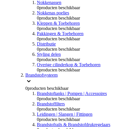
Nokkenassen
0
producten beschikbaar
Nokkenas poelies
0
producten beschikbaar
Kleppen & Toebehoren
0
producten beschikbaar
Pakkingen & Toebehoren
0
producten beschikbaar
Distributie
0
producten beschikbaar
Styling delen
0
producten beschikbaar
Overige cilinderkop & Toebehoren
0
producten beschikbaar
Brandstofsysteem
0
producten beschikbaar
Brandstoftanks | Pompen | Accessoires
0
producten beschikbaar
Brandstoffilters
0
producten beschikbaar
Leidingen | Slangen | Fittingen
0
producten beschikbaar
Brandstofrails & Brandstofdrukregelaars