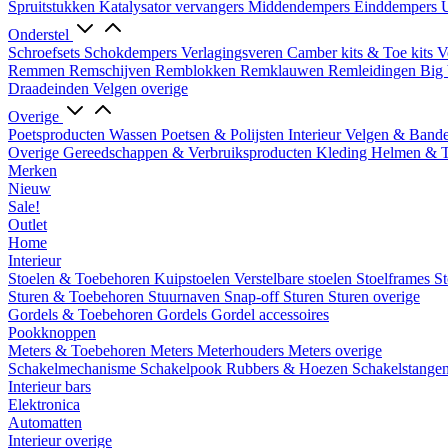
Spruitstukken
Katalysator vervangers
Middendempers
Einddempers
U
Onderstel
Schroefsets
Schokdempers
Verlagingsveren
Camber kits & Toe kits
V
Remmen
Remschijven
Remblokken
Remklauwen
Remleidingen
Big 
Draadeinden
Velgen overige
Overige
Poetsproducten
Wassen
Poetsen & Polijsten
Interieur
Velgen & Band
Overige Gereedschappen & Verbruiksproducten
Kleding
Helmen & 
Merken
Nieuw
Sale!
Outlet
Home
Interieur
Stoelen & Toebehoren
Kuipstoelen
Verstelbare stoelen
Stoelframes
St
Sturen & Toebehoren
Stuurnaven
Snap-off
Sturen
Sturen overige
Gordels & Toebehoren
Gordels
Gordel accessoires
Pookknoppen
Meters & Toebehoren
Meters
Meterhouders
Meters overige
Schakelmechanisme
Schakelpook
Rubbers & Hoezen
Schakelstange
Interieur bars
Elektronica
Automatten
Interieur overige