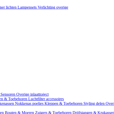
ner lichten
Lampensets
Verlichting overige
 Sensoren
Overige inlaattraject
zen & Toebehoren
Luchtfilter accessoires
kenassen
Nokkenas poelies
Kleppen & Toebehoren
Styling delen
Over
gen
Bouten & Moeren
Zuigers & Toebehoren
Drijfstangen & Krukasse