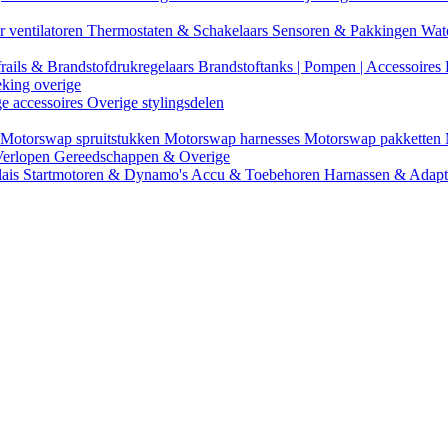
r ventilatoren
Thermostaten & Schakelaars
Sensoren & Pakkingen
Wat
rails & Brandstofdrukregelaars
Brandstoftanks | Pompen | Accessoires
eking overige
ge accessoires
Overige stylingsdelen
Motorswap spruitstukken
Motorswap harnesses
Motorswap pakketten
Verlopen
Gereedschappen & Overige
lais
Startmotoren & Dynamo's
Accu & Toebehoren
Harnassen & Adap