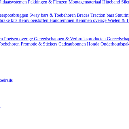
itlaatsystemen
Pakkingen & Flenzen
Montagemateriaal
Hitteband
Sil
eerpootbruggen
Sway bars & Toebehoren
Braces
Traction bars
Stuurin
brake kits
Remvloeistoffen
Handremmen
Remmen overige
Wielen & 
en
Poetsen overige
Gereedschappen & Verbruiksproducten
Gereedsch
Toebehoren
Promotie & Stickers
Cadeaubonnen
Honda Onderhoudspak
oelrails
n