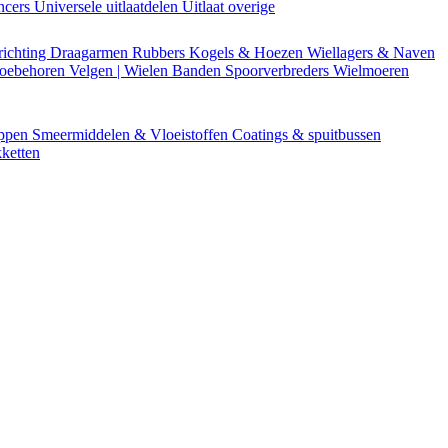
encers
Universele uitlaatdelen
Uitlaat overige
richting
Draagarmen
Rubbers
Kogels & Hoezen
Wiellagers & Naven
Toebehoren
Velgen | Wielen
Banden
Spoorverbreders
Wielmoeren
appen
Smeermiddelen & Vloeistoffen
Coatings & spuitbussen
ketten