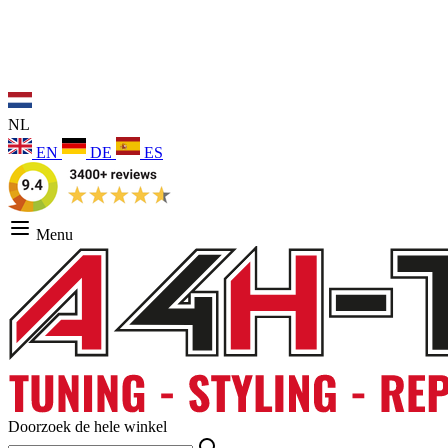
NL
EN
DE
ES
Menu
Doorzoek de hele winkel