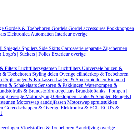
ige
Gordels & Toebehoren
Gordels
Gordel accessoires
Pookknoppen
bars
Elektronica
Automatten
Interieur overige
ll
Spiegels
Spoilers
Side Skirts
Carrosserie reparatie
Zijschermen
en
Logo's | Stickers | Folies
Exterieur overige
 & Filters
Luchtfiltersystemen
Luchtfilters
Universele buizen &
n & Toebehoren
Styling delen
Overige cilinderkop & Toebehoren
en
Drijfstangen & Krukassen
Lagers & Smeermiddelen
Riemen |
aten & Schakelaars
Sensoren & Pakkingen
Waterpompen &
andstofrails & Brandstofdrukregelaars
Brandstoftanks | Pompen |
king overige
Motor styling
Oliedoppen
Tanks & Slangen
Beugels |
 steunen
Motorswap aandrijfassen
Motorswap spruitstukken
en
Gereedschappen & Overige
Elektronica & ECU
ECU's &
CU
eerringen
Vloeistoffen & Toebehoren
Aandrijving overige