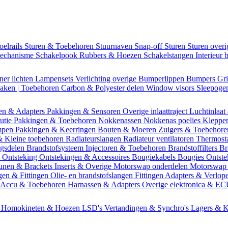
oelrails
Sturen & Toebehoren
Stuurnaven
Snap-off
Sturen
Sturen over
mechanisme
Schakelpook
Rubbers & Hoezen
Schakelstangen
Interieur 
ner lichten
Lampensets
Verlichting overige
Bumperlippen
Bumpers
Gri
Daken | Toebehoren
Carbon & Polyester delen
Window visors
Sleepog
en & Adapters
Pakkingen & Sensoren
Overige inlaattraject
Luchtinlaat
butie
Pakkingen & Toebehoren
Nokkenassen
Nokkenas poelies
Kleppe
ompen
Pakkingen & Keerringen
Bouten & Moeren
Zuigers & Toebehor
& Kleine toebehoren
Radiateurslangen
Radiateur ventilatoren
Thermost
ngsdelen
Brandstofsysteem
Injectoren & Toebehoren
Brandstoffilters
Br
m
Ontsteking
Ontstekingen & Accessoires
Bougiekabels
Bougies
Ontste
unen & Brackets
Inserts & Overige
Motorswap onderdelen
Motorswap
gen & Fittingen
Olie- en brandstofslangen
Fittingen
Adapters & Verlop
Accu & Toebehoren
Harnassen & Adapters
Overige elektronica & E
n
Homokineten & Hoezen
LSD's
Vertandingen & Synchro's
Lagers & K