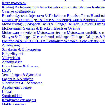
intern motorblok
Koeling
Radiateuren & Kleine toebehoren
Radiateurslangen
Radiateu
Overige koelingsdelen
Brandstofsysteem
Injectoren & Toebehoren
Brandstoffilters
Brandstof
Ontsteking
Ontstekingen & Accessoires
Bougiekabels
Bougies
Ontst
Motor styling
Oliedoppen
Tanks & Slangen
Beugels | Covers | Overi
Motorsteunen
Steunen & Brackets
Inserts & Overige
Motorswap onderdelen
Motorswap steunen
Motorswap aandrijfassen
Slangen & Fittingen
Olie- en brandstofslangen
Fittingen
Adapters & 
Elektronica & ECU
ECU's & Controllers
Sensoren | Schakelaars | Re
Aandrijving
Schakelen & Ontkoppelen
Koppelingssets
Vliegwielen
Aandrijfassen
Homokineten & Hoezen
LSD's
Vertandingen & Synchro's
Lagers & Keerringen
Vloeistoffen & Toebehoren
Aandrijving overige
Uitlaat
Spruitstukken
Katalysator vervangers
Middendempers