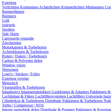
Exterieur
Verlichting
Koplampen
Achterlichten
Knipperlichten
Mistlampen
Cor
Bumperlippen
Bumpers
Grill
Spiegels
Spoilers
Side Skirts
Carrosserie reparatie
Zijschermen
Motorkappen & Toebehoren
Achterkleppen & Toebehoren
Ruiten | Daken | Toebehoren
Carbon & Polyester delen
Window visors
Sleepogen
Logo's | Stickers | Folies
Exterieur overige
Motorisch
Vloeistoffen & Toebehoren
Inlaattraject
Inlaatspruitstukken
Gaskleppen & Adapters
Pakkingen &
Luchtinlaat & Filters
Luchtfiltersystemen
Luchtfilters
Universele bui
Cilinderkop & Toebehoren
Distributie
Pakkingen & Toebehoren
Nok
Turbo | Compressor | NOS
Interne motorblok delen
Distributie & Pompen
Pakkingen & Keerrin