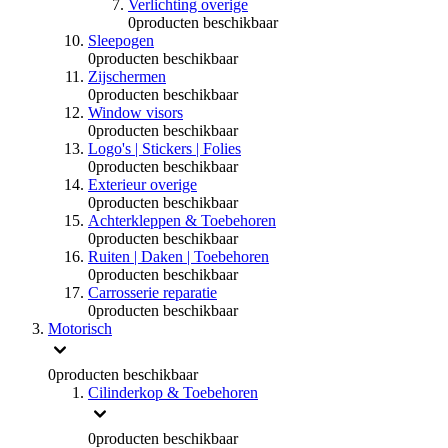
Verlichting overige
0
producten beschikbaar
Sleepogen
0
producten beschikbaar
Zijschermen
0
producten beschikbaar
Window visors
0
producten beschikbaar
Logo's | Stickers | Folies
0
producten beschikbaar
Exterieur overige
0
producten beschikbaar
Achterkleppen & Toebehoren
0
producten beschikbaar
Ruiten | Daken | Toebehoren
0
producten beschikbaar
Carrosserie reparatie
0
producten beschikbaar
Motorisch
0
producten beschikbaar
Cilinderkop & Toebehoren
0
producten beschikbaar