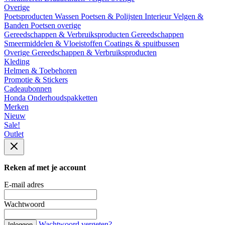
Overige
Poetsproducten
Wassen
Poetsen & Polijsten
Interieur
Velgen &
Banden
Poetsen overige
Gereedschappen & Verbruiksproducten
Gereedschappen
Smeermiddelen & Vloeistoffen
Coatings & spuitbussen
Overige Gereedschappen & Verbruiksproducten
Kleding
Helmen & Toebehoren
Promotie & Stickers
Cadeaubonnen
Honda Onderhoudspakketten
Merken
Nieuw
Sale!
Outlet
Reken af met je account
E-mail adres
Wachtwoord
Wachtwoord vergeten?
Inloggen