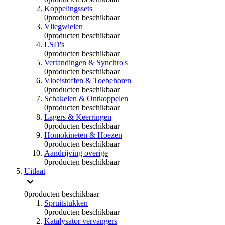
Koppelingssets
0
producten beschikbaar
Vliegwielen
0
producten beschikbaar
LSD's
0
producten beschikbaar
Vertandingen & Synchro's
0
producten beschikbaar
Vloeistoffen & Toebehoren
0
producten beschikbaar
Schakelen & Ontkoppelen
0
producten beschikbaar
Lagers & Keerringen
0
producten beschikbaar
Homokineten & Hoezen
0
producten beschikbaar
Aandrijving overige
0
producten beschikbaar
Uitlaat
0
producten beschikbaar
Spruitstukken
0
producten beschikbaar
Katalysator vervangers