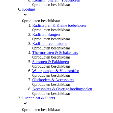
Riemen | Snaren | Toebehoren
0
producten beschikbaar
Koeling
0
producten beschikbaar
Radiateuren & Kleine toebehoren
0
producten beschikbaar
Radiateurslangen
0
producten beschikbaar
Radiateur ventilatoren
0
producten beschikbaar
Thermostaten & Schakelaars
0
producten beschikbaar
Sensoren & Pakkingen
0
producten beschikbaar
Waterpompen & Vloeistoffen
0
producten beschikbaar
Oliekoelers & Accessoires
0
producten beschikbaar
Accessoires & Overige koelingsdelen
0
producten beschikbaar
Luchtinlaat & Filters
0
producten beschikbaar