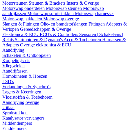
Motorsteunen
Steunen & Brackets
Inserts & Overige
Motorswap onderdelen
Motorswap steunen
Motorswap
aandrijfassen
Motorswap spruitstukken
Motorswap harnesses
Motorswap pakketten
Motorswap overige
Slangen & Fittingen
Olie- en brandstofslangen
Fittingen
Adapters &
Verlopen
Gereedschappen & Overige
Elektronica & ECU
ECU's & Controllers
Sensoren | Schakelaars |
Relais
Startmotoren & Dynamo's
Accu & Toebehoren
Harnassen &
Adapters
Overige elektronica & ECU
Aandrijving
Schakelen & Ontkoppelen
Koppelingssets
Vliegwielen
Aandrijfassen
Homokineten & Hoezen
LSD's
Vertandingen & Synchro's
Lagers & Keerringen
Vloeistoffen & Toebehoren
Aandrijving overige
Uitlaat
Spruitstukken
Katalysator vervangers
Middendempers
Einddempers