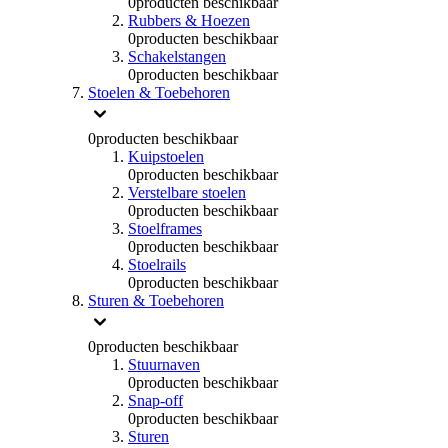
0
producten beschikbaar
Rubbers & Hoezen
0
producten beschikbaar
Schakelstangen
0
producten beschikbaar
Stoelen & Toebehoren
0
producten beschikbaar
Kuipstoelen
0
producten beschikbaar
Verstelbare stoelen
0
producten beschikbaar
Stoelframes
0
producten beschikbaar
Stoelrails
0
producten beschikbaar
Sturen & Toebehoren
0
producten beschikbaar
Stuurnaven
0
producten beschikbaar
Snap-off
0
producten beschikbaar
Sturen