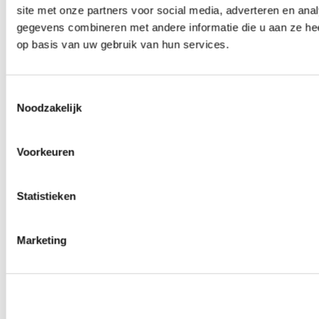
site met onze partners voor social media, adverteren en an
Wielmoeren
0
producten beschikbaar
gegevens combineren met andere informatie die u aan ze hee
Draadeinden
op basis van uw gebruik van hun services.
0
producten beschikbaar
Velgen overige
0
producten beschikbaar
Velgen | Wielen
Toestemmingsselectie
0
producten beschikbaar
Noodzakelijk
Banden
0
producten beschikbaar
Remmen
Voorkeuren
0
producten beschikbaar
Remschijven
Statistieken
0
producten beschikbaar
Remblokken
0
producten beschikbaar
Remklauwen
Marketing
0
producten beschikbaar
Remleidingen
0
producten beschikbaar
Big brake kits
0
producten beschikbaar
Remvloeistoffen