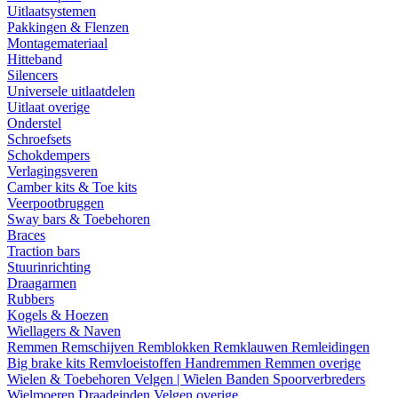
Uitlaatsystemen
Pakkingen & Flenzen
Montagemateriaal
Hitteband
Silencers
Universele uitlaatdelen
Uitlaat overige
Onderstel
Schroefsets
Schokdempers
Verlagingsveren
Camber kits & Toe kits
Veerpootbruggen
Sway bars & Toebehoren
Braces
Traction bars
Stuurinrichting
Draagarmen
Rubbers
Kogels & Hoezen
Wiellagers & Naven
Remmen
Remschijven
Remblokken
Remklauwen
Remleidingen
Big brake kits
Remvloeistoffen
Handremmen
Remmen overige
Wielen & Toebehoren
Velgen | Wielen
Banden
Spoorverbreders
Wielmoeren
Draadeinden
Velgen overige