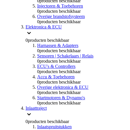
0
producten beschikbaar
Injectoren & Toebehoren
0
producten beschikbaar
Overige brandstofsysteem
0
producten beschikbaar
Elektronica & ECU
0
producten beschikbaar
Harnassen & Adapters
0
producten beschikbaar
Sensoren | Schakelaars | Relais
0
producten beschikbaar
ECU's & Controllers
0
producten beschikbaar
Accu & Toebehoren
0
producten beschikbaar
Overige elektronica & ECU
0
producten beschikbaar
Startmotoren & Dynamo's
0
producten beschikbaar
Inlaattraject
0
producten beschikbaar
Inlaatspruitstukken