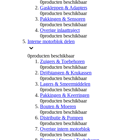
0
producten beschikbaar
Gaskleppen & Adapters
0
producten beschikbaar
Pakkingen & Sensoren
0
producten beschikbaar
Overige inlaattraject
0
producten beschikbaar
Interne motorblok delen
0
producten beschikbaar
Zuigers & Toebehoren
0
producten beschikbaar
Drijfstangen & Krukassen
0
producten beschikbaar
Lagers & Smeermiddelen
0
producten beschikbaar
Pakkingen & Keerringen
0
producten beschikbaar
Bouten & Moeren
0
producten beschikbaar
Distributie & Pompen
0
producten beschikbaar
Overige intern motorblok
0
producten beschikbaar