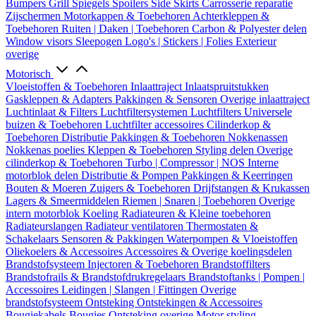
Bumpers
Grill
Spiegels
Spoilers
Side Skirts
Carrosserie reparatie
Zijschermen
Motorkappen & Toebehoren
Achterkleppen &
Toebehoren
Ruiten | Daken | Toebehoren
Carbon & Polyester delen
Window visors
Sleepogen
Logo's | Stickers | Folies
Exterieur
overige
Motorisch
Vloeistoffen & Toebehoren
Inlaattraject
Inlaatspruitstukken
Gaskleppen & Adapters
Pakkingen & Sensoren
Overige inlaattraject
Luchtinlaat & Filters
Luchtfiltersystemen
Luchtfilters
Universele
buizen & Toebehoren
Luchtfilter accessoires
Cilinderkop &
Toebehoren
Distributie
Pakkingen & Toebehoren
Nokkenassen
Nokkenas poelies
Kleppen & Toebehoren
Styling delen
Overige
cilinderkop & Toebehoren
Turbo | Compressor | NOS
Interne
motorblok delen
Distributie & Pompen
Pakkingen & Keerringen
Bouten & Moeren
Zuigers & Toebehoren
Drijfstangen & Krukassen
Lagers & Smeermiddelen
Riemen | Snaren | Toebehoren
Overige
intern motorblok
Koeling
Radiateuren & Kleine toebehoren
Radiateurslangen
Radiateur ventilatoren
Thermostaten &
Schakelaars
Sensoren & Pakkingen
Waterpompen & Vloeistoffen
Oliekoelers & Accessoires
Accessoires & Overige koelingsdelen
Brandstofsysteem
Injectoren & Toebehoren
Brandstoffilters
Brandstofrails & Brandstofdrukregelaars
Brandstoftanks | Pompen |
Accessoires
Leidingen | Slangen | Fittingen
Overige
brandstofsysteem
Ontsteking
Ontstekingen & Accessoires
Bougiekabels
Bougies
Ontsteking overige
Motor styling