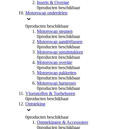
Inserts & Overige
0
producten beschikbaar
Motorswap onderdelen
0
producten beschikbaar
Motorswap steunen
0
producten beschikbaar
Motorswap aandrijfassen
0
producten beschikbaar
Motorswap spruitstukken
0
producten beschikbaar
Motorswap overige
0
producten beschikbaar
Motorswap pakketten
0
producten beschikbaar
Motorswap harnesses
0
producten beschikbaar
Vloeistoffen & Toebehoren
0
producten beschikbaar
Ontsteking
0
producten beschikbaar
Ontstekingen & Accessoires
0
producten beschikbaar