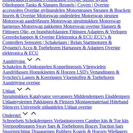
Oliedoppen
Tanks & Slangen
Beugels | Covers | Overige
accessoires
Overige stylingsdelen
Motorsteunen
Steunen & Brackets
Inserts & Overige
Motorswap onderdelen
Motorswap steunen
Motorswap aandrijfassen
Motorswap spruitstukken
Motorswap
harnesses
Motorswap pakketten
Motorswap overige
Slangen &
Fittingen
Olie- en brandstofslangen
Fittingen
Adapters & Verlopen
Gereedschappen & Overige
Elektronica & ECU
ECU's &
Controllers
Sensoren | Schakelaars | Relais
Startmotoren &
Dynamo's
Accu & Toebehoren
Harnassen & Adapters
Overige
elektronica & ECU
Aandrijving
Schakelen & Ontkoppelen
Koppelingssets
Vliegwielen
Aandrijfassen
Homokineten & Hoezen
LSD's
Vertandingen &
Synchro's
Lagers & Keerringen
Vloeistoffen & Toebehoren
Aandrijving overige
Uitlaat
Spruitstukken
Katalysator vervangers
Middendempers
Einddempers
Uitlaatsystemen
Pakkingen & Flenzen
Montagemateriaal
Hitteband
Silencers
Universele uitlaatdelen
Uitlaat overige
Onderstel
Schroefsets
Schokdempers
Verlagingsveren
Camber kits & Toe kits
Veerpootbruggen
Sway bars & Toebehoren
Braces
Traction bars
Stuurinrichting
Draagarmen
Rubbers
Kogels & Hoezen
Wiellagers