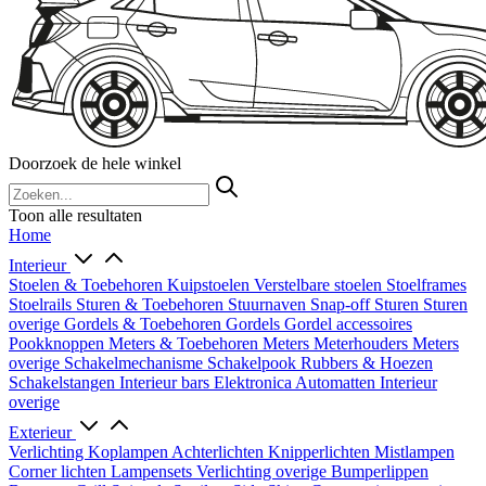
Doorzoek de hele winkel
Toon alle resultaten
Home
Interieur
Stoelen & Toebehoren
Kuipstoelen
Verstelbare stoelen
Stoelframes
Stoelrails
Sturen & Toebehoren
Stuurnaven
Snap-off
Sturen
Sturen
overige
Gordels & Toebehoren
Gordels
Gordel accessoires
Pookknoppen
Meters & Toebehoren
Meters
Meterhouders
Meters
overige
Schakelmechanisme
Schakelpook
Rubbers & Hoezen
Schakelstangen
Interieur bars
Elektronica
Automatten
Interieur
overige
Exterieur
Verlichting
Koplampen
Achterlichten
Knipperlichten
Mistlampen
Corner lichten
Lampensets
Verlichting overige
Bumperlippen