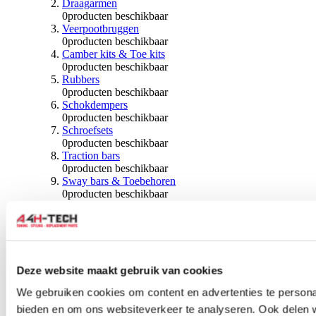
Draagarmen
0
producten beschikbaar
Veerpootbruggen
0
producten beschikbaar
Camber kits & Toe kits
0
producten beschikbaar
Rubbers
0
producten beschikbaar
Schokdempers
0
producten beschikbaar
Schroefsets
0
producten beschikbaar
Traction bars
0
producten beschikbaar
Sway bars & Toebehoren
0
producten beschikbaar
Kogels & Hoezen
0
producten beschikbaar
Wiellagers & Naven
0
producten beschikbaar
Wielen & Toebehoren
Deze website maakt gebruik van cookies
0
producten beschikbaar
We gebruiken cookies om content en advertenties te personal
Spoorverbreders
bieden en om ons websiteverkeer te analyseren. Ook delen 
0
producten beschikbaar