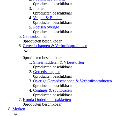
0
producten beschikbaar
Interieur
0
producten beschikbaar
Velgen & Banden
0
producten beschikbaar
Poetsen overige
0
producten beschikbaar
Cadeaubonnen
0
producten beschikbaar
Gereedschappen & Verbruiksproducten
0
producten beschikbaar
Smeermiddelen & Vloeistoffen
0
producten beschikbaar
Gereedschappen
0
producten beschikbaar
Overige Gereedschappen & Verbruiksproducten
0
producten beschikbaar
Coatings & spuitbussen
0
producten beschikbaar
Honda Onderhoudspakketten
0
producten beschikbaar
Merken