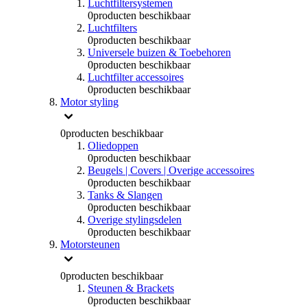
Luchtfiltersystemen
0
producten beschikbaar
Luchtfilters
0
producten beschikbaar
Universele buizen & Toebehoren
0
producten beschikbaar
Luchtfilter accessoires
0
producten beschikbaar
Motor styling
0
producten beschikbaar
Oliedoppen
0
producten beschikbaar
Beugels | Covers | Overige accessoires
0
producten beschikbaar
Tanks & Slangen
0
producten beschikbaar
Overige stylingsdelen
0
producten beschikbaar
Motorsteunen
0
producten beschikbaar
Steunen & Brackets
0
producten beschikbaar