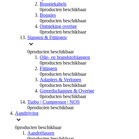
Bougiekabels
0
producten beschikbaar
Bougies
0
producten beschikbaar
Ontsteking overige
0
producten beschikbaar
Slangen & Fittingen
0
producten beschikbaar
Olie- en brandstofslangen
0
producten beschikbaar
Fittingen
0
producten beschikbaar
Adapters & Verlopen
0
producten beschikbaar
Gereedschappen & Overige
0
producten beschikbaar
Turbo | Compressor | NOS
0
producten beschikbaar
Aandrijving
0
producten beschikbaar
Aandrijfassen
0
producten beschikbaar