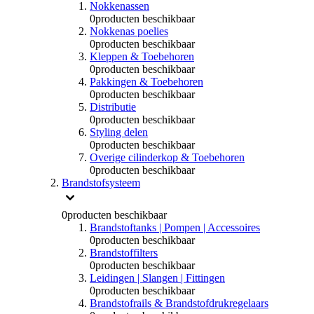
Nokkenassen
0
producten beschikbaar
Nokkenas poelies
0
producten beschikbaar
Kleppen & Toebehoren
0
producten beschikbaar
Pakkingen & Toebehoren
0
producten beschikbaar
Distributie
0
producten beschikbaar
Styling delen
0
producten beschikbaar
Overige cilinderkop & Toebehoren
0
producten beschikbaar
Brandstofsysteem
0
producten beschikbaar
Brandstoftanks | Pompen | Accessoires
0
producten beschikbaar
Brandstoffilters
0
producten beschikbaar
Leidingen | Slangen | Fittingen
0
producten beschikbaar
Brandstofrails & Brandstofdrukregelaars