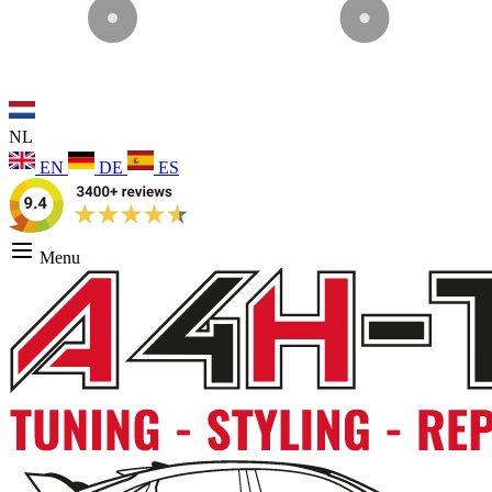
NL
EN
DE
ES
Menu