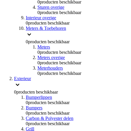
0
producten beschikbaar
Sturen overige
0
producten beschikbaar
Interieur overige
0
producten beschikbaar
Meters & Toebehoren
0
producten beschikbaar
Meters
0
producten beschikbaar
Meters overige
0
producten beschikbaar
Meterhouders
0
producten beschikbaar
Exterieur
0
producten beschikbaar
Bumperlippen
0
producten beschikbaar
Bumpers
0
producten beschikbaar
Carbon & Polyester delen
0
producten beschikbaar
Grill