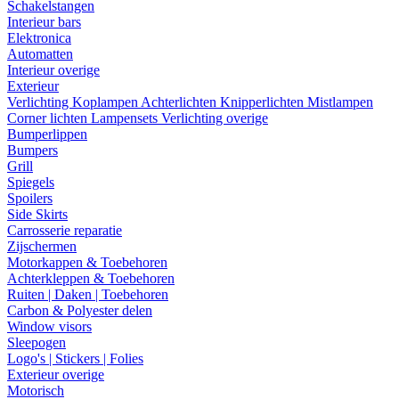
Schakelstangen
Interieur bars
Elektronica
Automatten
Interieur overige
Exterieur
Verlichting
Koplampen
Achterlichten
Knipperlichten
Mistlampen
Corner lichten
Lampensets
Verlichting overige
Bumperlippen
Bumpers
Grill
Spiegels
Spoilers
Side Skirts
Carrosserie reparatie
Zijschermen
Motorkappen & Toebehoren
Achterkleppen & Toebehoren
Ruiten | Daken | Toebehoren
Carbon & Polyester delen
Window visors
Sleepogen
Logo's | Stickers | Folies
Exterieur overige
Motorisch