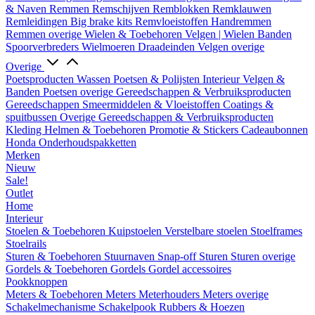
& Naven
Remmen
Remschijven
Remblokken
Remklauwen
Remleidingen
Big brake kits
Remvloeistoffen
Handremmen
Remmen overige
Wielen & Toebehoren
Velgen | Wielen
Banden
Spoorverbreders
Wielmoeren
Draadeinden
Velgen overige
Overige
Poetsproducten
Wassen
Poetsen & Polijsten
Interieur
Velgen &
Banden
Poetsen overige
Gereedschappen & Verbruiksproducten
Gereedschappen
Smeermiddelen & Vloeistoffen
Coatings &
spuitbussen
Overige Gereedschappen & Verbruiksproducten
Kleding
Helmen & Toebehoren
Promotie & Stickers
Cadeaubonnen
Honda Onderhoudspakketten
Merken
Nieuw
Sale!
Outlet
Home
Interieur
Stoelen & Toebehoren
Kuipstoelen
Verstelbare stoelen
Stoelframes
Stoelrails
Sturen & Toebehoren
Stuurnaven
Snap-off
Sturen
Sturen overige
Gordels & Toebehoren
Gordels
Gordel accessoires
Pookknoppen
Meters & Toebehoren
Meters
Meterhouders
Meters overige
Schakelmechanisme
Schakelpook
Rubbers & Hoezen