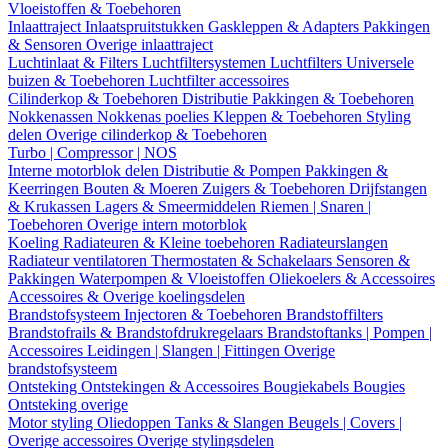
Vloeistoffen & Toebehoren
Inlaattraject
Inlaatspruitstukken
Gaskleppen & Adapters
Pakkingen
& Sensoren
Overige inlaattraject
Luchtinlaat & Filters
Luchtfiltersystemen
Luchtfilters
Universele
buizen & Toebehoren
Luchtfilter accessoires
Cilinderkop & Toebehoren
Distributie
Pakkingen & Toebehoren
Nokkenassen
Nokkenas poelies
Kleppen & Toebehoren
Styling
delen
Overige cilinderkop & Toebehoren
Turbo | Compressor | NOS
Interne motorblok delen
Distributie & Pompen
Pakkingen &
Keerringen
Bouten & Moeren
Zuigers & Toebehoren
Drijfstangen
& Krukassen
Lagers & Smeermiddelen
Riemen | Snaren |
Toebehoren
Overige intern motorblok
Koeling
Radiateuren & Kleine toebehoren
Radiateurslangen
Radiateur ventilatoren
Thermostaten & Schakelaars
Sensoren &
Pakkingen
Waterpompen & Vloeistoffen
Oliekoelers & Accessoires
Accessoires & Overige koelingsdelen
Brandstofsysteem
Injectoren & Toebehoren
Brandstoffilters
Brandstofrails & Brandstofdrukregelaars
Brandstoftanks | Pompen |
Accessoires
Leidingen | Slangen | Fittingen
Overige
brandstofsysteem
Ontsteking
Ontstekingen & Accessoires
Bougiekabels
Bougies
Ontsteking overige
Motor styling
Oliedoppen
Tanks & Slangen
Beugels | Covers |
Overige accessoires
Overige stylingsdelen