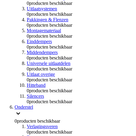
0
producten beschikbaar
Uitlaatsystemen
0
producten beschikbaar
Pakkingen & Flenzen
0
producten beschikbaar
Montagemateriaal
0
producten beschikbaar
Einddempers
0
producten beschikbaar
Middendempers
0
producten beschikbaar
Universele uitlaatdelen
0
producten beschikbaar
Uitlaat overige
0
producten beschikbaar
Hitteband
0
producten beschikbaar
Silencers
0
producten beschikbaar
Onderstel
0
producten beschikbaar
Verlagingsveren
0
producten beschikbaar