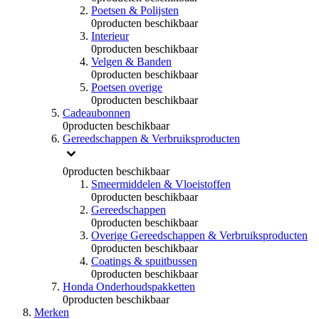
Poetsen & Polijsten
0
producten beschikbaar
Interieur
0
producten beschikbaar
Velgen & Banden
0
producten beschikbaar
Poetsen overige
0
producten beschikbaar
Cadeaubonnen
0
producten beschikbaar
Gereedschappen & Verbruiksproducten
0
producten beschikbaar
Smeermiddelen & Vloeistoffen
0
producten beschikbaar
Gereedschappen
0
producten beschikbaar
Overige Gereedschappen & Verbruiksproducten
0
producten beschikbaar
Coatings & spuitbussen
0
producten beschikbaar
Honda Onderhoudspakketten
0
producten beschikbaar
Merken