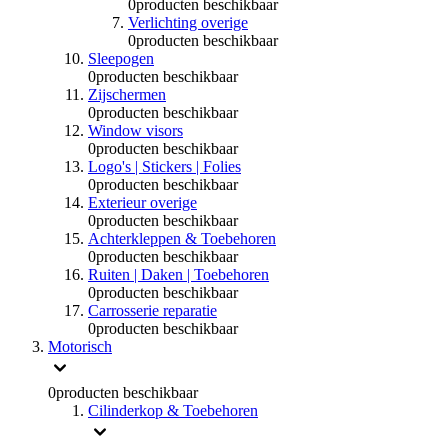
0
producten beschikbaar
Verlichting overige
0
producten beschikbaar
Sleepogen
0
producten beschikbaar
Zijschermen
0
producten beschikbaar
Window visors
0
producten beschikbaar
Logo's | Stickers | Folies
0
producten beschikbaar
Exterieur overige
0
producten beschikbaar
Achterkleppen & Toebehoren
0
producten beschikbaar
Ruiten | Daken | Toebehoren
0
producten beschikbaar
Carrosserie reparatie
0
producten beschikbaar
Motorisch
0
producten beschikbaar
Cilinderkop & Toebehoren