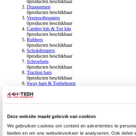
0
producten beschikbaar
Draagarmen
0
producten beschikbaar
Veerpootbruggen
0
producten beschikbaar
Camber kits & Toe kits
0
producten beschikbaar
Rubbers
0
producten beschikbaar
Schokdempers
0
producten beschikbaar
Schroefsets
0
producten beschikbaar
Traction bars
0
producten beschikbaar
Sway bars & Toebehoren
0
producten beschikbaar
Kogels & Hoezen
0
producten beschikbaar
Wiellagers & Naven
0
producten beschikbaar
Wielen & Toebehoren
Deze website maakt gebruik van cookies
We gebruiken cookies om content en advertenties te personal
0
producten beschikbaar
bieden en om ons websiteverkeer te analyseren. Ook delen 
Spoorverbreders