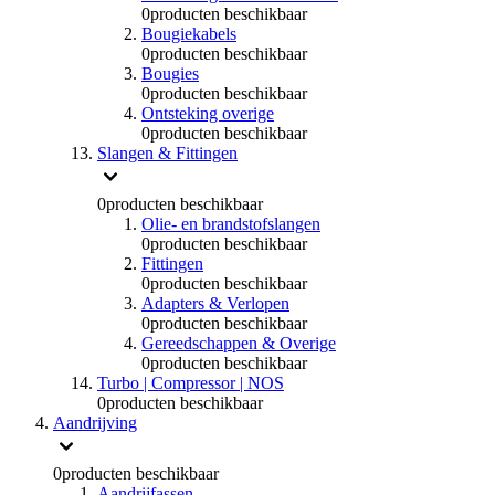
0
producten beschikbaar
Bougiekabels
0
producten beschikbaar
Bougies
0
producten beschikbaar
Ontsteking overige
0
producten beschikbaar
Slangen & Fittingen
0
producten beschikbaar
Olie- en brandstofslangen
0
producten beschikbaar
Fittingen
0
producten beschikbaar
Adapters & Verlopen
0
producten beschikbaar
Gereedschappen & Overige
0
producten beschikbaar
Turbo | Compressor | NOS
0
producten beschikbaar
Aandrijving
0
producten beschikbaar
Aandrijfassen