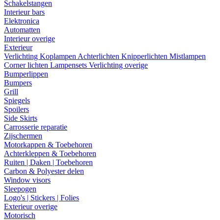
Schakelstangen
Interieur bars
Elektronica
Automatten
Interieur overige
Exterieur
Verlichting
Koplampen
Achterlichten
Knipperlichten
Mistlampen
Corner lichten
Lampensets
Verlichting overige
Bumperlippen
Bumpers
Grill
Spiegels
Spoilers
Side Skirts
Carrosserie reparatie
Zijschermen
Motorkappen & Toebehoren
Achterkleppen & Toebehoren
Ruiten | Daken | Toebehoren
Carbon & Polyester delen
Window visors
Sleepogen
Logo's | Stickers | Folies
Exterieur overige
Motorisch