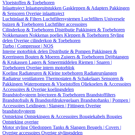
Vloeistoffen & Toebehoren
Inlaattraject
Inlaatspruitstukken
Gaskleppen & Adapters
Pakkingen
& Sensoren
Overige inlaattraject
Luchtinlaat & Filters
Luchtfiltersystemen
Luchtfilters
Universele
buizen & Toebehoren
Luchtfilter accessoires
Cilinderkop & Toebehoren
Distributie
Pakkingen & Toebehoren
Nokkenassen
Nokkenas poelies
Kleppen & Toebehoren
Styling
delen
Overige cilinderkop & Toebehoren
Turbo | Compressor | NOS
Interne motorblok delen
Distributie & Pompen
Pakkingen &
Keerringen
Bouten & Moeren
Zuigers & Toebehoren
Drijfstangen
& Krukassen
Lagers & Smeermiddelen
Riemen | Snaren |
Toebehoren
Overige intern motorblok
Koeling
Radiateuren & Kleine toebehoren
Radiateurslangen
Radiateur ventilatoren
Thermostaten & Schakelaars
Sensoren &
Pakkingen
Waterpompen & Vloeistoffen
Oliekoelers & Accessoires
Accessoires & Overige koelingsdelen
Brandstofsysteem
Injectoren & Toebehoren
Brandstoffilters
Brandstofrails & Brandstofdrukregelaars
Brandstoftanks | Pompen |
Accessoires
Leidingen | Slangen | Fittingen
Overige
brandstofsysteem
Ontsteking
Ontstekingen & Accessoires
Bougiekabels
Bougies
Ontsteking overige
Motor styling
Oliedoppen
Tanks & Slangen
Beugels | Covers |
Overige accessoires
Overige stylingsdelen