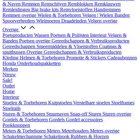
& Naven
Remmen
Remschijven
Remblokken
Remklauwen
Remleidingen
Big brake kits
Remvloeistoffen
Handremmen
Remmen overige
Wielen & Toebehoren
Velgen | Wielen
Banden
Spoorverbreders
Wielmoeren
Draadeinden
Velgen overige
Overige
Poetsproducten
Wassen
Poetsen & Polijsten
Interieur
Velgen &
Banden
Poetsen overige
Gereedschappen & Verbruiksproducten
Gereedschappen
Smeermiddelen & Vloeistoffen
Coatings &
spuitbussen
Overige Gereedschappen & Verbruiksproducten
Kleding
Helmen & Toebehoren
Promotie & Stickers
Cadeaubonnen
Honda Onderhoudspakketten
Merken
Nieuw
Sale!
Outlet
Home
Interieur
Stoelen & Toebehoren
Kuipstoelen
Verstelbare stoelen
Stoelframes
Stoelrails
Sturen & Toebehoren
Stuurnaven
Snap-off
Sturen
Sturen overige
Gordels & Toebehoren
Gordels
Gordel accessoires
Pookknoppen
Meters & Toebehoren
Meters
Meterhouders
Meters overige
Schakelmechanisme
Schakelpook
Rubbers & Hoezen