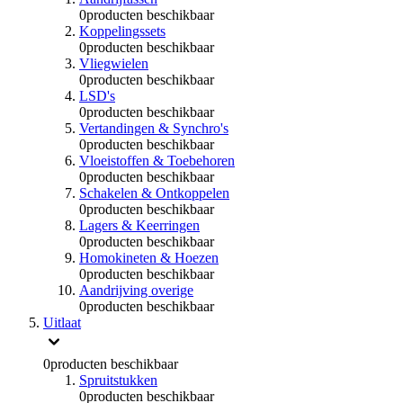
0
producten beschikbaar
Koppelingssets
0
producten beschikbaar
Vliegwielen
0
producten beschikbaar
LSD's
0
producten beschikbaar
Vertandingen & Synchro's
0
producten beschikbaar
Vloeistoffen & Toebehoren
0
producten beschikbaar
Schakelen & Ontkoppelen
0
producten beschikbaar
Lagers & Keerringen
0
producten beschikbaar
Homokineten & Hoezen
0
producten beschikbaar
Aandrijving overige
0
producten beschikbaar
Uitlaat
0
producten beschikbaar
Spruitstukken
0
producten beschikbaar