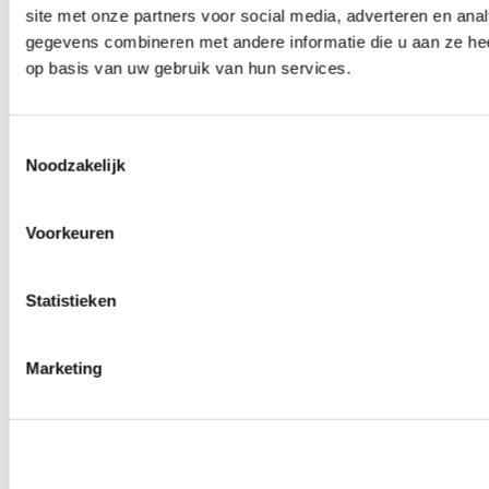
site met onze partners voor social media, adverteren en an
0
producten beschikbaar
Wielmoeren
gegevens combineren met andere informatie die u aan ze hee
0
producten beschikbaar
op basis van uw gebruik van hun services.
Draadeinden
0
producten beschikbaar
Velgen overige
0
producten beschikbaar
Toestemmingsselectie
Velgen | Wielen
Noodzakelijk
0
producten beschikbaar
Banden
0
producten beschikbaar
Voorkeuren
Remmen
0
producten beschikbaar
Statistieken
Remschijven
0
producten beschikbaar
Remblokken
0
producten beschikbaar
Marketing
Remklauwen
0
producten beschikbaar
Remleidingen
0
producten beschikbaar
Big brake kits
0
producten beschikbaar