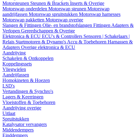
Motorsteunen
Steunen & Brackets
Inserts & Overige
Motorswap onderdelen
Motorswap steunen
Motorswap
aandrijfassen
Motorswap spruitstukken
Motorswap harnesses
Motorswap pakketten
Motorswap overige
Slangen & Fittingen
Olie- en brandstofslangen
Fittingen
Adapters &
Verlopen
Gereedschappen & Overige
Elektronica & ECU
ECU's & Controllers
Sensoren | Schakelaars |
Relais
Startmotoren & Dynamo's
Accu & Toebehoren
Harnassen &
Adapters
Overige elektronica & ECU
Aandrijving
Schakelen & Ontkoppelen
Koppelingssets
Vliegwielen
Aandrijfassen
Homokineten & Hoezen
LSD's
Vertandingen & Synchro's
Lagers & Keerringen
Vloeistoffen & Toebehoren
Aandrijving overige
Uitlaat
Spruitstukken
Katalysator vervangers
Middendempers
Einddempers