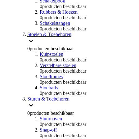
Schakelpook
0
producten beschikbaar
Rubbers & Hoezen
0
producten beschikbaar
Schakelstangen
0
producten beschikbaar
Stoelen & Toebehoren
0
producten beschikbaar
Kuipstoelen
0
producten beschikbaar
Verstelbare stoelen
0
producten beschikbaar
Stoelframes
0
producten beschikbaar
Stoelrails
0
producten beschikbaar
Sturen & Toebehoren
0
producten beschikbaar
Stuurnaven
0
producten beschikbaar
Snap-off
0
producten beschikbaar