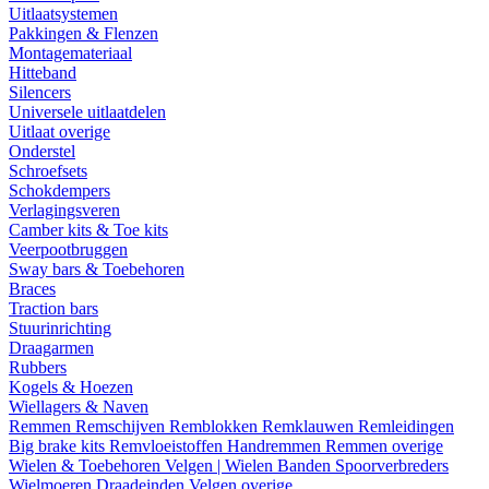
Uitlaatsystemen
Pakkingen & Flenzen
Montagemateriaal
Hitteband
Silencers
Universele uitlaatdelen
Uitlaat overige
Onderstel
Schroefsets
Schokdempers
Verlagingsveren
Camber kits & Toe kits
Veerpootbruggen
Sway bars & Toebehoren
Braces
Traction bars
Stuurinrichting
Draagarmen
Rubbers
Kogels & Hoezen
Wiellagers & Naven
Remmen
Remschijven
Remblokken
Remklauwen
Remleidingen
Big brake kits
Remvloeistoffen
Handremmen
Remmen overige
Wielen & Toebehoren
Velgen | Wielen
Banden
Spoorverbreders
Wielmoeren
Draadeinden
Velgen overige