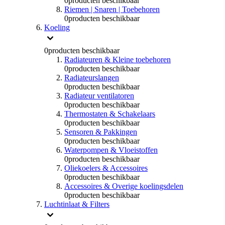
0
producten beschikbaar
Riemen | Snaren | Toebehoren
0
producten beschikbaar
Koeling
0
producten beschikbaar
Radiateuren & Kleine toebehoren
0
producten beschikbaar
Radiateurslangen
0
producten beschikbaar
Radiateur ventilatoren
0
producten beschikbaar
Thermostaten & Schakelaars
0
producten beschikbaar
Sensoren & Pakkingen
0
producten beschikbaar
Waterpompen & Vloeistoffen
0
producten beschikbaar
Oliekoelers & Accessoires
0
producten beschikbaar
Accessoires & Overige koelingsdelen
0
producten beschikbaar
Luchtinlaat & Filters