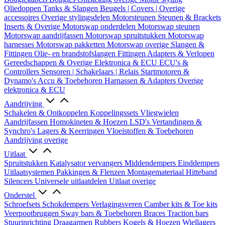
Oliedoppen
Tanks & Slangen
Beugels | Covers | Overige
accessoires
Overige stylingsdelen
Motorsteunen
Steunen & Brackets
Inserts & Overige
Motorswap onderdelen
Motorswap steunen
Motorswap aandrijfassen
Motorswap spruitstukken
Motorswap
harnesses
Motorswap pakketten
Motorswap overige
Slangen &
Fittingen
Olie- en brandstofslangen
Fittingen
Adapters & Verlopen
Gereedschappen & Overige
Elektronica & ECU
ECU's &
Controllers
Sensoren | Schakelaars | Relais
Startmotoren &
Dynamo's
Accu & Toebehoren
Harnassen & Adapters
Overige
elektronica & ECU
Aandrijving
Schakelen & Ontkoppelen
Koppelingssets
Vliegwielen
Aandrijfassen
Homokineten & Hoezen
LSD's
Vertandingen &
Synchro's
Lagers & Keerringen
Vloeistoffen & Toebehoren
Aandrijving overige
Uitlaat
Spruitstukken
Katalysator vervangers
Middendempers
Einddempers
Uitlaatsystemen
Pakkingen & Flenzen
Montagemateriaal
Hitteband
Silencers
Universele uitlaatdelen
Uitlaat overige
Onderstel
Schroefsets
Schokdempers
Verlagingsveren
Camber kits & Toe kits
Veerpootbruggen
Sway bars & Toebehoren
Braces
Traction bars
Stuurinrichting
Draagarmen
Rubbers
Kogels & Hoezen
Wiellagers