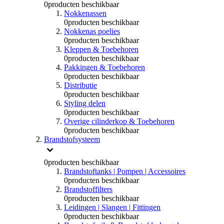
0
producten beschikbaar
Nokkenassen
0
producten beschikbaar
Nokkenas poelies
0
producten beschikbaar
Kleppen & Toebehoren
0
producten beschikbaar
Pakkingen & Toebehoren
0
producten beschikbaar
Distributie
0
producten beschikbaar
Styling delen
0
producten beschikbaar
Overige cilinderkop & Toebehoren
0
producten beschikbaar
Brandstofsysteem
0
producten beschikbaar
Brandstoftanks | Pompen | Accessoires
0
producten beschikbaar
Brandstoffilters
0
producten beschikbaar
Leidingen | Slangen | Fittingen
0
producten beschikbaar