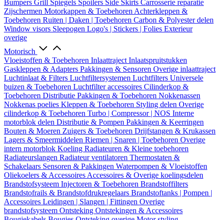
Bumpers
Grill
Spiegels
Spoilers
Side Skirts
Carrosserie reparatie
Zijschermen
Motorkappen & Toebehoren
Achterkleppen &
Toebehoren
Ruiten | Daken | Toebehoren
Carbon & Polyester delen
Window visors
Sleepogen
Logo's | Stickers | Folies
Exterieur
overige
Motorisch
Vloeistoffen & Toebehoren
Inlaattraject
Inlaatspruitstukken
Gaskleppen & Adapters
Pakkingen & Sensoren
Overige inlaattraject
Luchtinlaat & Filters
Luchtfiltersystemen
Luchtfilters
Universele
buizen & Toebehoren
Luchtfilter accessoires
Cilinderkop &
Toebehoren
Distributie
Pakkingen & Toebehoren
Nokkenassen
Nokkenas poelies
Kleppen & Toebehoren
Styling delen
Overige
cilinderkop & Toebehoren
Turbo | Compressor | NOS
Interne
motorblok delen
Distributie & Pompen
Pakkingen & Keerringen
Bouten & Moeren
Zuigers & Toebehoren
Drijfstangen & Krukassen
Lagers & Smeermiddelen
Riemen | Snaren | Toebehoren
Overige
intern motorblok
Koeling
Radiateuren & Kleine toebehoren
Radiateurslangen
Radiateur ventilatoren
Thermostaten &
Schakelaars
Sensoren & Pakkingen
Waterpompen & Vloeistoffen
Oliekoelers & Accessoires
Accessoires & Overige koelingsdelen
Brandstofsysteem
Injectoren & Toebehoren
Brandstoffilters
Brandstofrails & Brandstofdrukregelaars
Brandstoftanks | Pompen |
Accessoires
Leidingen | Slangen | Fittingen
Overige
brandstofsysteem
Ontsteking
Ontstekingen & Accessoires
Bougiekabels
Bougies
Ontsteking overige
Motor styling