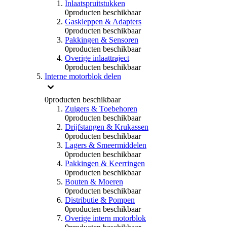
Inlaatspruitstukken
0
producten beschikbaar
Gaskleppen & Adapters
0
producten beschikbaar
Pakkingen & Sensoren
0
producten beschikbaar
Overige inlaattraject
0
producten beschikbaar
Interne motorblok delen
0
producten beschikbaar
Zuigers & Toebehoren
0
producten beschikbaar
Drijfstangen & Krukassen
0
producten beschikbaar
Lagers & Smeermiddelen
0
producten beschikbaar
Pakkingen & Keerringen
0
producten beschikbaar
Bouten & Moeren
0
producten beschikbaar
Distributie & Pompen
0
producten beschikbaar
Overige intern motorblok