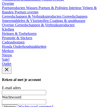
Overige
Poetsproducten
Wassen
Poetsen & Polijsten
Interieur
Velgen &
Banden
Poetsen overige
Gereedschappen & Verbruiksproducten
Gereedschappen
Smeermiddelen & Vloeistoffen
Coatings & spuitbussen
Overige Gereedschappen & Verbruiksproducten
Kleding
Helmen & Toebehoren
Promotie & Stickers
Cadeaubonnen
Honda Onderhoudspakketten
Merken
Nieuw
Sale!
Outlet
Reken af met je account
E-mail adres
Wachtwoord
Wachtwoord vergeten?
Inloggen