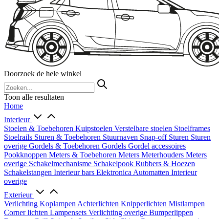
Doorzoek de hele winkel
Toon alle resultaten
Home
Interieur
Stoelen & Toebehoren
Kuipstoelen
Verstelbare stoelen
Stoelframes
Stoelrails
Sturen & Toebehoren
Stuurnaven
Snap-off
Sturen
Sturen
overige
Gordels & Toebehoren
Gordels
Gordel accessoires
Pookknoppen
Meters & Toebehoren
Meters
Meterhouders
Meters
overige
Schakelmechanisme
Schakelpook
Rubbers & Hoezen
Schakelstangen
Interieur bars
Elektronica
Automatten
Interieur
overige
Exterieur
Verlichting
Koplampen
Achterlichten
Knipperlichten
Mistlampen
Corner lichten
Lampensets
Verlichting overige
Bumperlippen