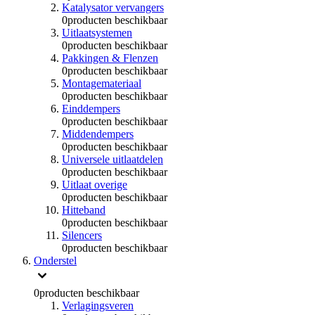
Katalysator vervangers
0
producten beschikbaar
Uitlaatsystemen
0
producten beschikbaar
Pakkingen & Flenzen
0
producten beschikbaar
Montagemateriaal
0
producten beschikbaar
Einddempers
0
producten beschikbaar
Middendempers
0
producten beschikbaar
Universele uitlaatdelen
0
producten beschikbaar
Uitlaat overige
0
producten beschikbaar
Hitteband
0
producten beschikbaar
Silencers
0
producten beschikbaar
Onderstel
0
producten beschikbaar
Verlagingsveren