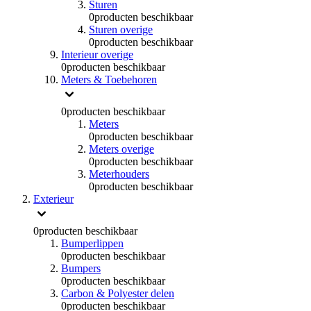
Sturen
0
producten beschikbaar
Sturen overige
0
producten beschikbaar
Interieur overige
0
producten beschikbaar
Meters & Toebehoren
0
producten beschikbaar
Meters
0
producten beschikbaar
Meters overige
0
producten beschikbaar
Meterhouders
0
producten beschikbaar
Exterieur
0
producten beschikbaar
Bumperlippen
0
producten beschikbaar
Bumpers
0
producten beschikbaar
Carbon & Polyester delen
0
producten beschikbaar