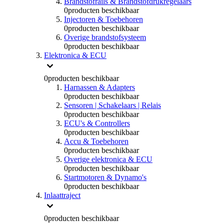
Brandstofrails & Brandstofdrukregelaars
0
producten beschikbaar
Injectoren & Toebehoren
0
producten beschikbaar
Overige brandstofsysteem
0
producten beschikbaar
Elektronica & ECU
0
producten beschikbaar
Harnassen & Adapters
0
producten beschikbaar
Sensoren | Schakelaars | Relais
0
producten beschikbaar
ECU's & Controllers
0
producten beschikbaar
Accu & Toebehoren
0
producten beschikbaar
Overige elektronica & ECU
0
producten beschikbaar
Startmotoren & Dynamo's
0
producten beschikbaar
Inlaattraject
0
producten beschikbaar