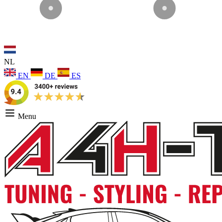
NL
EN
DE
ES
Menu