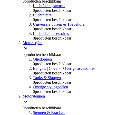
0
producten beschikbaar
Luchtfiltersystemen
0
producten beschikbaar
Luchtfilters
0
producten beschikbaar
Universele buizen & Toebehoren
0
producten beschikbaar
Luchtfilter accessoires
0
producten beschikbaar
Motor styling
0
producten beschikbaar
Oliedoppen
0
producten beschikbaar
Beugels | Covers | Overige accessoires
0
producten beschikbaar
Tanks & Slangen
0
producten beschikbaar
Overige stylingsdelen
0
producten beschikbaar
Motorsteunen
0
producten beschikbaar
Steunen & Brackets