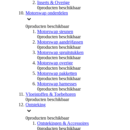
Inserts & Overige
0
producten beschikbaar
Motorswap onderdelen
0
producten beschikbaar
Motorswap steunen
0
producten beschikbaar
Motorswap aandrijfassen
0
producten beschikbaar
Motorswap spruitstukken
0
producten beschikbaar
Motorswap overige
0
producten beschikbaar
Motorswap pakketten
0
producten beschikbaar
Motorswap harnesses
0
producten beschikbaar
Vloeistoffen & Toebehoren
0
producten beschikbaar
Ontsteking
0
producten beschikbaar
Ontstekingen & Accessoires
0
producten beschikbaar