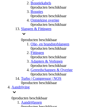
Bougiekabels
0
producten beschikbaar
Bougies
0
producten beschikbaar
Ontsteking overige
0
producten beschikbaar
Slangen & Fittingen
0
producten beschikbaar
Olie- en brandstofslangen
0
producten beschikbaar
Fittingen
0
producten beschikbaar
Adapters & Verlopen
0
producten beschikbaar
Gereedschappen & Overige
0
producten beschikbaar
Turbo | Compressor | NOS
0
producten beschikbaar
Aandrijving
0
producten beschikbaar
Aandrijfassen
0
producten beschikbaar