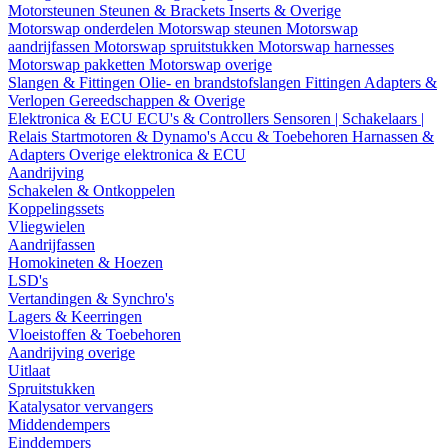
Motorsteunen
Steunen & Brackets
Inserts & Overige
Motorswap onderdelen
Motorswap steunen
Motorswap
aandrijfassen
Motorswap spruitstukken
Motorswap harnesses
Motorswap pakketten
Motorswap overige
Slangen & Fittingen
Olie- en brandstofslangen
Fittingen
Adapters &
Verlopen
Gereedschappen & Overige
Elektronica & ECU
ECU's & Controllers
Sensoren | Schakelaars |
Relais
Startmotoren & Dynamo's
Accu & Toebehoren
Harnassen &
Adapters
Overige elektronica & ECU
Aandrijving
Schakelen & Ontkoppelen
Koppelingssets
Vliegwielen
Aandrijfassen
Homokineten & Hoezen
LSD's
Vertandingen & Synchro's
Lagers & Keerringen
Vloeistoffen & Toebehoren
Aandrijving overige
Uitlaat
Spruitstukken
Katalysator vervangers
Middendempers
Einddempers