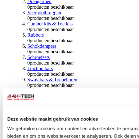
Draagarmen
0
producten beschikbaar
Veerpootbruggen
0
producten beschikbaar
Camber kits & Toe kits
0
producten beschikbaar
Rubbers
0
producten beschikbaar
Schokdempers
0
producten beschikbaar
Schroefsets
0
producten beschikbaar
Traction bars
0
producten beschikbaar
Sway bars & Toebehoren
0
producten beschikbaar
Kogels & Hoezen
0
producten beschikbaar
Wiellagers & Naven
0
producten beschikbaar
Wielen & Toebehoren
Deze website maakt gebruik van cookies
0
producten beschikbaar
We gebruiken cookies om content en advertenties te personal
Spoorverbreders
bieden en om ons websiteverkeer te analyseren. Ook delen 
0
producten beschikbaar