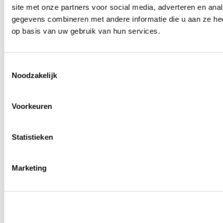
site met onze partners voor social media, adverteren en an
Wielmoeren
0
producten beschikbaar
gegevens combineren met andere informatie die u aan ze hee
Draadeinden
op basis van uw gebruik van hun services.
0
producten beschikbaar
Velgen overige
0
producten beschikbaar
Velgen | Wielen
Toestemmingsselectie
0
producten beschikbaar
Noodzakelijk
Banden
0
producten beschikbaar
Remmen
Voorkeuren
0
producten beschikbaar
Remschijven
Statistieken
0
producten beschikbaar
Remblokken
0
producten beschikbaar
Remklauwen
Marketing
0
producten beschikbaar
Remleidingen
0
producten beschikbaar
Big brake kits
0
producten beschikbaar
Remvloeistoffen