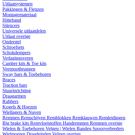
Uitlaatsystemen
Pakkingen & Flenzen
Montagemateriaal
Hitteband
Silencers
Universele uitlaatdelen
Uitlaat overige
Onderstel
Schroefsets
Schokdempers
Verlagingsveren
Camber kits & Toe kits
Veerpootbruggen
Sway bars & Toebehoren
Braces
Traction bars
Stuurinrichting
Draagarmen
Rubbers
Kogels & Hoezen
Wiellagers & Naven
Remmen
Remschijven
Remblokken
Remklauwen
Remleidingen
Big brake kits
Remvloeistoffen
Handremmen
Remmen overige
Wielen & Toebehoren
Velgen | Wielen
Banden
Spoorverbreders
Wielmoeren
Draadeinden
Velgen overige