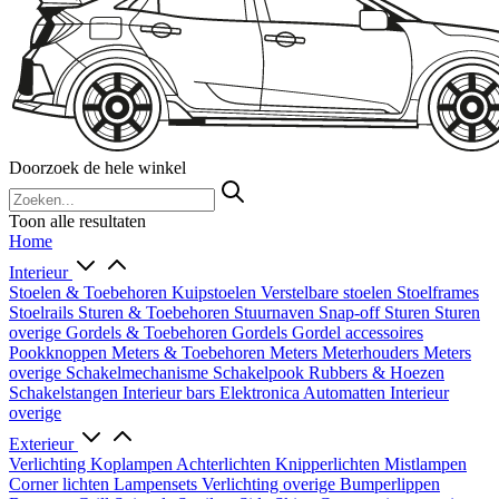
Doorzoek de hele winkel
Toon alle resultaten
Home
Interieur
Stoelen & Toebehoren
Kuipstoelen
Verstelbare stoelen
Stoelframes
Stoelrails
Sturen & Toebehoren
Stuurnaven
Snap-off
Sturen
Sturen
overige
Gordels & Toebehoren
Gordels
Gordel accessoires
Pookknoppen
Meters & Toebehoren
Meters
Meterhouders
Meters
overige
Schakelmechanisme
Schakelpook
Rubbers & Hoezen
Schakelstangen
Interieur bars
Elektronica
Automatten
Interieur
overige
Exterieur
Verlichting
Koplampen
Achterlichten
Knipperlichten
Mistlampen
Corner lichten
Lampensets
Verlichting overige
Bumperlippen