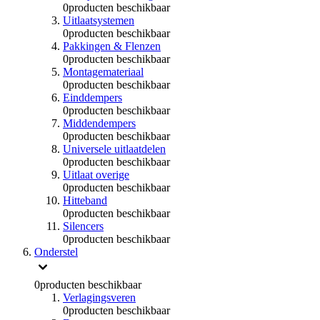
0
producten beschikbaar
Uitlaatsystemen
0
producten beschikbaar
Pakkingen & Flenzen
0
producten beschikbaar
Montagemateriaal
0
producten beschikbaar
Einddempers
0
producten beschikbaar
Middendempers
0
producten beschikbaar
Universele uitlaatdelen
0
producten beschikbaar
Uitlaat overige
0
producten beschikbaar
Hitteband
0
producten beschikbaar
Silencers
0
producten beschikbaar
Onderstel
0
producten beschikbaar
Verlagingsveren
0
producten beschikbaar