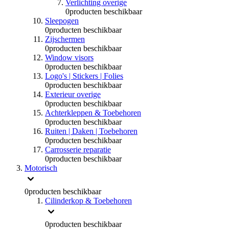
Verlichting overige
0
producten beschikbaar
Sleepogen
0
producten beschikbaar
Zijschermen
0
producten beschikbaar
Window visors
0
producten beschikbaar
Logo's | Stickers | Folies
0
producten beschikbaar
Exterieur overige
0
producten beschikbaar
Achterkleppen & Toebehoren
0
producten beschikbaar
Ruiten | Daken | Toebehoren
0
producten beschikbaar
Carrosserie reparatie
0
producten beschikbaar
Motorisch
0
producten beschikbaar
Cilinderkop & Toebehoren
0
producten beschikbaar