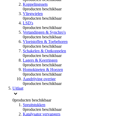
Koppelingssets
0
producten beschikbaar
Vliegwielen
0
producten beschikbaar
LSD's
0
producten beschikbaar
Vertandingen & Synchro's
0
producten beschikbaar
Vloeistoffen & Toebehoren
0
producten beschikbaar
Schakelen & Ontkoppelen
0
producten beschikbaar
Lagers & Keerringen
0
producten beschikbaar
Homokineten & Hoezen
0
producten beschikbaar
Aandrijving overige
0
producten beschikbaar
Uitlaat
0
producten beschikbaar
Spruitstukken
0
producten beschikbaar
Katalysator vervangers