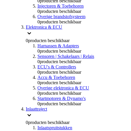
0
producten beschikbaar
Injectoren & Toebehoren
0
producten beschikbaar
Overige brandstofsysteem
0
producten beschikbaar
Elektronica & ECU
0
producten beschikbaar
Harnassen & Adapters
0
producten beschikbaar
Sensoren | Schakelaars | Relais
0
producten beschikbaar
ECU's & Controllers
0
producten beschikbaar
Accu & Toebehoren
0
producten beschikbaar
Overige elektronica & ECU
0
producten beschikbaar
Startmotoren & Dynamo's
0
producten beschikbaar
Inlaattraject
0
producten beschikbaar
Inlaatspruitstukken