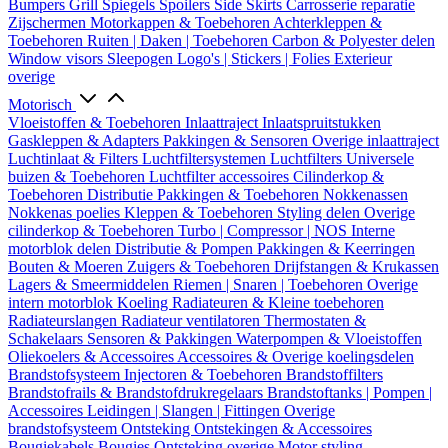
Bumpers
Grill
Spiegels
Spoilers
Side Skirts
Carrosserie reparatie
Zijschermen
Motorkappen & Toebehoren
Achterkleppen &
Toebehoren
Ruiten | Daken | Toebehoren
Carbon & Polyester delen
Window visors
Sleepogen
Logo's | Stickers | Folies
Exterieur
overige
Motorisch
Vloeistoffen & Toebehoren
Inlaattraject
Inlaatspruitstukken
Gaskleppen & Adapters
Pakkingen & Sensoren
Overige inlaattraject
Luchtinlaat & Filters
Luchtfiltersystemen
Luchtfilters
Universele
buizen & Toebehoren
Luchtfilter accessoires
Cilinderkop &
Toebehoren
Distributie
Pakkingen & Toebehoren
Nokkenassen
Nokkenas poelies
Kleppen & Toebehoren
Styling delen
Overige
cilinderkop & Toebehoren
Turbo | Compressor | NOS
Interne
motorblok delen
Distributie & Pompen
Pakkingen & Keerringen
Bouten & Moeren
Zuigers & Toebehoren
Drijfstangen & Krukassen
Lagers & Smeermiddelen
Riemen | Snaren | Toebehoren
Overige
intern motorblok
Koeling
Radiateuren & Kleine toebehoren
Radiateurslangen
Radiateur ventilatoren
Thermostaten &
Schakelaars
Sensoren & Pakkingen
Waterpompen & Vloeistoffen
Oliekoelers & Accessoires
Accessoires & Overige koelingsdelen
Brandstofsysteem
Injectoren & Toebehoren
Brandstoffilters
Brandstofrails & Brandstofdrukregelaars
Brandstoftanks | Pompen |
Accessoires
Leidingen | Slangen | Fittingen
Overige
brandstofsysteem
Ontsteking
Ontstekingen & Accessoires
Bougiekabels
Bougies
Ontsteking overige
Motor styling