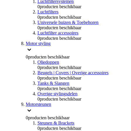
Luchtfiltersystemen
0
producten beschikbaar
Luchtfilters
0
producten beschikbaar
Universele buizen & Toebehoren
0
producten beschikbaar
Luchtfilter accessoires
0
producten beschikbaar
Motor styling
0
producten beschikbaar
Oliedoppen
0
producten beschikbaar
Beugels | Covers | Overige accessoires
0
producten beschikbaar
Tanks & Slangen
0
producten beschikbaar
Overige stylingsdelen
0
producten beschikbaar
Motorsteunen
0
producten beschikbaar
Steunen & Brackets
0
producten beschikbaar