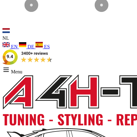
NL
EN
DE
ES
Menu