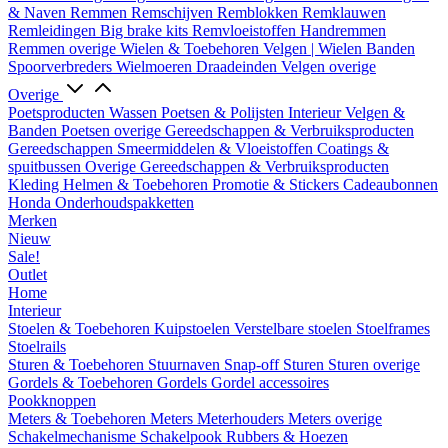
& Naven
Remmen
Remschijven
Remblokken
Remklauwen
Remleidingen
Big brake kits
Remvloeistoffen
Handremmen
Remmen overige
Wielen & Toebehoren
Velgen | Wielen
Banden
Spoorverbreders
Wielmoeren
Draadeinden
Velgen overige
Overige
Poetsproducten
Wassen
Poetsen & Polijsten
Interieur
Velgen &
Banden
Poetsen overige
Gereedschappen & Verbruiksproducten
Gereedschappen
Smeermiddelen & Vloeistoffen
Coatings &
spuitbussen
Overige Gereedschappen & Verbruiksproducten
Kleding
Helmen & Toebehoren
Promotie & Stickers
Cadeaubonnen
Honda Onderhoudspakketten
Merken
Nieuw
Sale!
Outlet
Home
Interieur
Stoelen & Toebehoren
Kuipstoelen
Verstelbare stoelen
Stoelframes
Stoelrails
Sturen & Toebehoren
Stuurnaven
Snap-off
Sturen
Sturen overige
Gordels & Toebehoren
Gordels
Gordel accessoires
Pookknoppen
Meters & Toebehoren
Meters
Meterhouders
Meters overige
Schakelmechanisme
Schakelpook
Rubbers & Hoezen