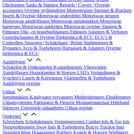
Oliedoppen
Tanks & Slangen
Beugels | Covers | Overige
accessoires
Overige stylingsdelen
Motorsteunen
Steunen & Brackets
Inserts & Overige
Motorswap onderdelen
Motorswap steunen
Motorswap aandrijfassen
Motorswap spruitstukken
Motorswap
harnesses
Motorswap pakketten
Motorswap overige
Slangen &
Fittingen
Olie- en brandstofslangen
Fittingen
Adapters & Verlopen
Gereedschappen & Overige
Elektronica & ECU
ECU's &
Controllers
Sensoren | Schakelaars | Relais
Startmotoren &
Dynamo's
Accu & Toebehoren
Harnassen & Adapters
Overige
elektronica & ECU
Aandrijving
Schakelen & Ontkoppelen
Koppelingssets
Vliegwielen
Aandrijfassen
Homokineten & Hoezen
LSD's
Vertandingen &
Synchro's
Lagers & Keerringen
Vloeistoffen & Toebehoren
Aandrijving overige
Uitlaat
Spruitstukken
Katalysator vervangers
Middendempers
Einddempers
Uitlaatsystemen
Pakkingen & Flenzen
Montagemateriaal
Hitteband
Silencers
Universele uitlaatdelen
Uitlaat overige
Onderstel
Schroefsets
Schokdempers
Verlagingsveren
Camber kits & Toe kits
Veerpootbruggen
Sway bars & Toebehoren
Braces
Traction bars
Stuurinrichting
Draagarmen
Rubbers
Kogels & Hoezen
Wiellagers