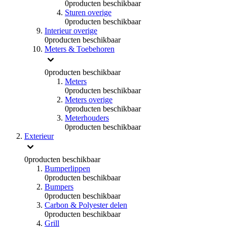
0
producten beschikbaar
Sturen overige
0
producten beschikbaar
Interieur overige
0
producten beschikbaar
Meters & Toebehoren
0
producten beschikbaar
Meters
0
producten beschikbaar
Meters overige
0
producten beschikbaar
Meterhouders
0
producten beschikbaar
Exterieur
0
producten beschikbaar
Bumperlippen
0
producten beschikbaar
Bumpers
0
producten beschikbaar
Carbon & Polyester delen
0
producten beschikbaar
Grill