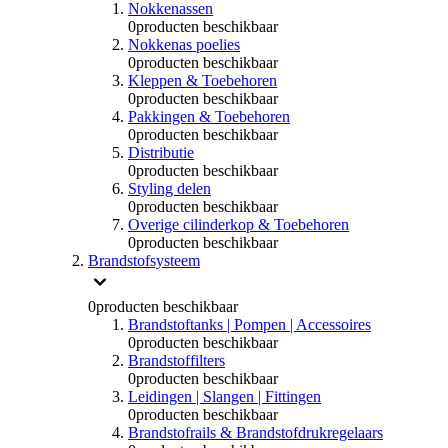
Nokkenassen
0
producten beschikbaar
Nokkenas poelies
0
producten beschikbaar
Kleppen & Toebehoren
0
producten beschikbaar
Pakkingen & Toebehoren
0
producten beschikbaar
Distributie
0
producten beschikbaar
Styling delen
0
producten beschikbaar
Overige cilinderkop & Toebehoren
0
producten beschikbaar
Brandstofsysteem
0
producten beschikbaar
Brandstoftanks | Pompen | Accessoires
0
producten beschikbaar
Brandstoffilters
0
producten beschikbaar
Leidingen | Slangen | Fittingen
0
producten beschikbaar
Brandstofrails & Brandstofdrukregelaars