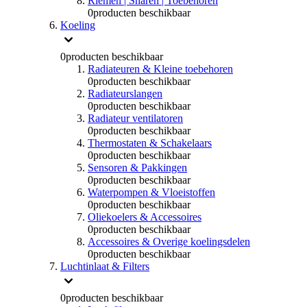
Riemen | Snaren | Toebehoren
0
producten beschikbaar
Koeling
0
producten beschikbaar
Radiateuren & Kleine toebehoren
0
producten beschikbaar
Radiateurslangen
0
producten beschikbaar
Radiateur ventilatoren
0
producten beschikbaar
Thermostaten & Schakelaars
0
producten beschikbaar
Sensoren & Pakkingen
0
producten beschikbaar
Waterpompen & Vloeistoffen
0
producten beschikbaar
Oliekoelers & Accessoires
0
producten beschikbaar
Accessoires & Overige koelingsdelen
0
producten beschikbaar
Luchtinlaat & Filters
0
producten beschikbaar