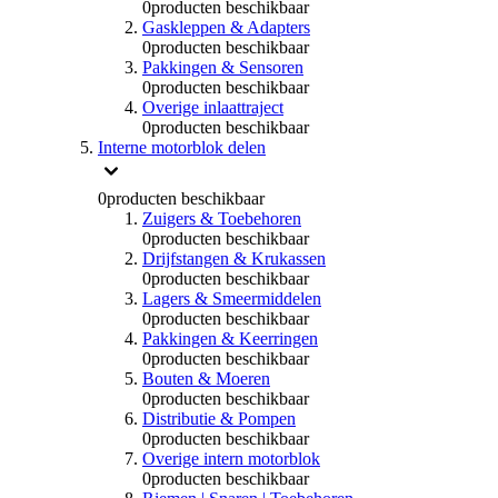
0
producten beschikbaar
Gaskleppen & Adapters
0
producten beschikbaar
Pakkingen & Sensoren
0
producten beschikbaar
Overige inlaattraject
0
producten beschikbaar
Interne motorblok delen
0
producten beschikbaar
Zuigers & Toebehoren
0
producten beschikbaar
Drijfstangen & Krukassen
0
producten beschikbaar
Lagers & Smeermiddelen
0
producten beschikbaar
Pakkingen & Keerringen
0
producten beschikbaar
Bouten & Moeren
0
producten beschikbaar
Distributie & Pompen
0
producten beschikbaar
Overige intern motorblok
0
producten beschikbaar