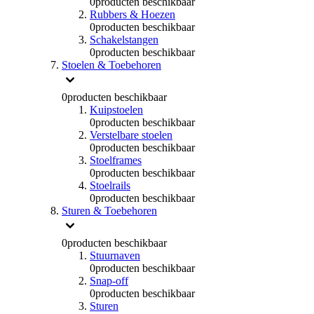
0
producten beschikbaar
Rubbers & Hoezen
0
producten beschikbaar
Schakelstangen
0
producten beschikbaar
Stoelen & Toebehoren
0
producten beschikbaar
Kuipstoelen
0
producten beschikbaar
Verstelbare stoelen
0
producten beschikbaar
Stoelframes
0
producten beschikbaar
Stoelrails
0
producten beschikbaar
Sturen & Toebehoren
0
producten beschikbaar
Stuurnaven
0
producten beschikbaar
Snap-off
0
producten beschikbaar
Sturen