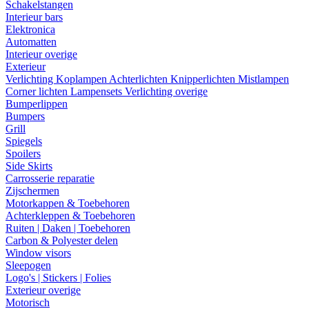
Schakelstangen
Interieur bars
Elektronica
Automatten
Interieur overige
Exterieur
Verlichting
Koplampen
Achterlichten
Knipperlichten
Mistlampen
Corner lichten
Lampensets
Verlichting overige
Bumperlippen
Bumpers
Grill
Spiegels
Spoilers
Side Skirts
Carrosserie reparatie
Zijschermen
Motorkappen & Toebehoren
Achterkleppen & Toebehoren
Ruiten | Daken | Toebehoren
Carbon & Polyester delen
Window visors
Sleepogen
Logo's | Stickers | Folies
Exterieur overige
Motorisch