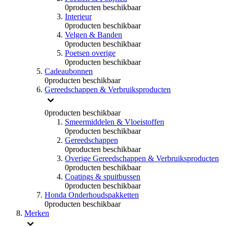
0
producten beschikbaar
Interieur
0
producten beschikbaar
Velgen & Banden
0
producten beschikbaar
Poetsen overige
0
producten beschikbaar
Cadeaubonnen
0
producten beschikbaar
Gereedschappen & Verbruiksproducten
0
producten beschikbaar
Smeermiddelen & Vloeistoffen
0
producten beschikbaar
Gereedschappen
0
producten beschikbaar
Overige Gereedschappen & Verbruiksproducten
0
producten beschikbaar
Coatings & spuitbussen
0
producten beschikbaar
Honda Onderhoudspakketten
0
producten beschikbaar
Merken