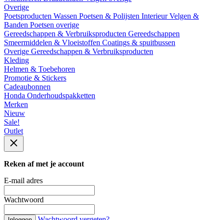
Overige
Poetsproducten
Wassen
Poetsen & Polijsten
Interieur
Velgen &
Banden
Poetsen overige
Gereedschappen & Verbruiksproducten
Gereedschappen
Smeermiddelen & Vloeistoffen
Coatings & spuitbussen
Overige Gereedschappen & Verbruiksproducten
Kleding
Helmen & Toebehoren
Promotie & Stickers
Cadeaubonnen
Honda Onderhoudspakketten
Merken
Nieuw
Sale!
Outlet
Reken af met je account
E-mail adres
Wachtwoord
Wachtwoord vergeten?
Inloggen