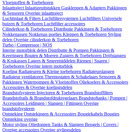
Vloeistoffen & Toebehoren
Inlaattraject
Inlaatspruitstukken
Gaskleppen & Adapters
Pakkingen
& Sensoren
Overige inlaattraject
Luchtinlaat & Filters
Luchtfiltersystemen
Luchtfilters
Universele
buizen & Toebehoren
Luchtfilter accessoires
Cilinderkop & Toebehoren
Distributie
Pakkingen & Toebehoren
Nokkenassen
Nokkenas poelies
Kleppen & Toebehoren
Styling
delen
Overige cilinderkop & Toebehoren
Turbo | Compressor | NOS
Interne motorblok delen
Distributie & Pompen
Pakkingen &
Keerringen
Bouten & Moeren
Zuigers & Toebehoren
Drijfstangen
& Krukassen
Lagers & Smeermiddelen
Riemen | Snaren |
Toebehoren
Overige intern motorblok
Koeling
Radiateuren & Kleine toebehoren
Radiateurslangen
Radiateur ventilatoren
Thermostaten & Schakelaars
Sensoren &
Pakkingen
Waterpompen & Vloeistoffen
Oliekoelers & Accessoires
Accessoires & Overige koelingsdelen
Brandstofsysteem
Injectoren & Toebehoren
Brandstoffilters
Brandstofrails & Brandstofdrukregelaars
Brandstoftanks | Pompen |
Accessoires
Leidingen | Slangen | Fittingen
Overige
brandstofsysteem
Ontsteking
Ontstekingen & Accessoires
Bougiekabels
Bougies
Ontsteking overige
Motor styling
Oliedoppen
Tanks & Slangen
Beugels | Covers |
Overige accessoires
Overige stylingsdelen