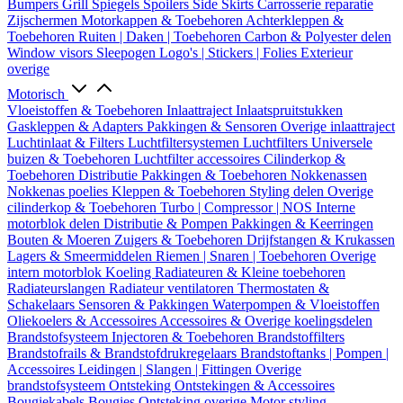
Bumpers
Grill
Spiegels
Spoilers
Side Skirts
Carrosserie reparatie
Zijschermen
Motorkappen & Toebehoren
Achterkleppen &
Toebehoren
Ruiten | Daken | Toebehoren
Carbon & Polyester delen
Window visors
Sleepogen
Logo's | Stickers | Folies
Exterieur
overige
Motorisch
Vloeistoffen & Toebehoren
Inlaattraject
Inlaatspruitstukken
Gaskleppen & Adapters
Pakkingen & Sensoren
Overige inlaattraject
Luchtinlaat & Filters
Luchtfiltersystemen
Luchtfilters
Universele
buizen & Toebehoren
Luchtfilter accessoires
Cilinderkop &
Toebehoren
Distributie
Pakkingen & Toebehoren
Nokkenassen
Nokkenas poelies
Kleppen & Toebehoren
Styling delen
Overige
cilinderkop & Toebehoren
Turbo | Compressor | NOS
Interne
motorblok delen
Distributie & Pompen
Pakkingen & Keerringen
Bouten & Moeren
Zuigers & Toebehoren
Drijfstangen & Krukassen
Lagers & Smeermiddelen
Riemen | Snaren | Toebehoren
Overige
intern motorblok
Koeling
Radiateuren & Kleine toebehoren
Radiateurslangen
Radiateur ventilatoren
Thermostaten &
Schakelaars
Sensoren & Pakkingen
Waterpompen & Vloeistoffen
Oliekoelers & Accessoires
Accessoires & Overige koelingsdelen
Brandstofsysteem
Injectoren & Toebehoren
Brandstoffilters
Brandstofrails & Brandstofdrukregelaars
Brandstoftanks | Pompen |
Accessoires
Leidingen | Slangen | Fittingen
Overige
brandstofsysteem
Ontsteking
Ontstekingen & Accessoires
Bougiekabels
Bougies
Ontsteking overige
Motor styling