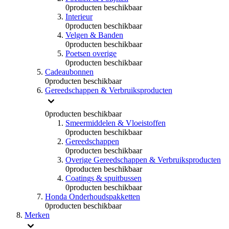
0
producten beschikbaar
Interieur
0
producten beschikbaar
Velgen & Banden
0
producten beschikbaar
Poetsen overige
0
producten beschikbaar
Cadeaubonnen
0
producten beschikbaar
Gereedschappen & Verbruiksproducten
0
producten beschikbaar
Smeermiddelen & Vloeistoffen
0
producten beschikbaar
Gereedschappen
0
producten beschikbaar
Overige Gereedschappen & Verbruiksproducten
0
producten beschikbaar
Coatings & spuitbussen
0
producten beschikbaar
Honda Onderhoudspakketten
0
producten beschikbaar
Merken