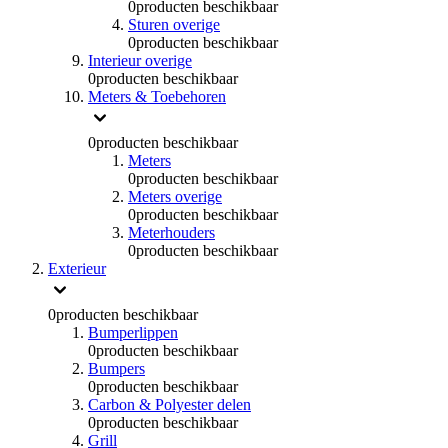
0
producten beschikbaar
Sturen overige
0
producten beschikbaar
Interieur overige
0
producten beschikbaar
Meters & Toebehoren
0
producten beschikbaar
Meters
0
producten beschikbaar
Meters overige
0
producten beschikbaar
Meterhouders
0
producten beschikbaar
Exterieur
0
producten beschikbaar
Bumperlippen
0
producten beschikbaar
Bumpers
0
producten beschikbaar
Carbon & Polyester delen
0
producten beschikbaar
Grill