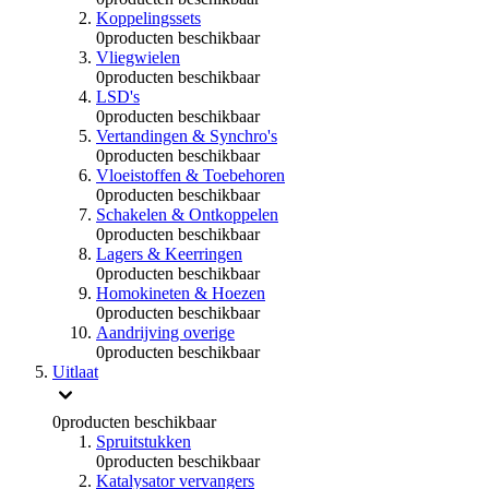
Koppelingssets
0
producten beschikbaar
Vliegwielen
0
producten beschikbaar
LSD's
0
producten beschikbaar
Vertandingen & Synchro's
0
producten beschikbaar
Vloeistoffen & Toebehoren
0
producten beschikbaar
Schakelen & Ontkoppelen
0
producten beschikbaar
Lagers & Keerringen
0
producten beschikbaar
Homokineten & Hoezen
0
producten beschikbaar
Aandrijving overige
0
producten beschikbaar
Uitlaat
0
producten beschikbaar
Spruitstukken
0
producten beschikbaar
Katalysator vervangers