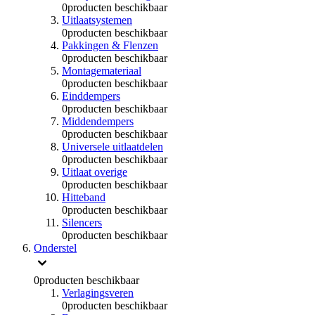
0
producten beschikbaar
Uitlaatsystemen
0
producten beschikbaar
Pakkingen & Flenzen
0
producten beschikbaar
Montagemateriaal
0
producten beschikbaar
Einddempers
0
producten beschikbaar
Middendempers
0
producten beschikbaar
Universele uitlaatdelen
0
producten beschikbaar
Uitlaat overige
0
producten beschikbaar
Hitteband
0
producten beschikbaar
Silencers
0
producten beschikbaar
Onderstel
0
producten beschikbaar
Verlagingsveren
0
producten beschikbaar