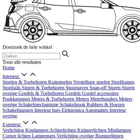
Doorzoek de hele winkel
Toon alle resultaten
Home
Interieur
Stoelen & Toebehoren
Kuipstoelen
Verstelbare stoelen
Stoelframes
Stoelrails
Sturen & Toebehoren
Stuurnaven
Snap-off
Sturen
Sturen
overige
Gordels & Toebehoren
Gordels
Gordel accessoires
Pookknoppen
Meters & Toebehoren
Meters
Meterhouders
Meters
overige
Schakelmechanisme
Schakelpook
Rubbers & Hoezen
Schakelstangen
Interieur bars
Elektronica
Automatten
Interieur
overige
Exterieur
Verlichting
Koplampen
Achterlichten
Knipperlichten
Mistlampen
Corner lichten
Lampensets
Verlichting overige
Bumperlippen