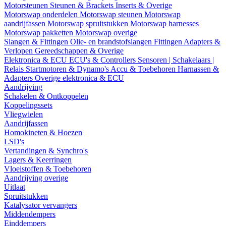
Motorsteunen
Steunen & Brackets
Inserts & Overige
Motorswap onderdelen
Motorswap steunen
Motorswap
aandrijfassen
Motorswap spruitstukken
Motorswap harnesses
Motorswap pakketten
Motorswap overige
Slangen & Fittingen
Olie- en brandstofslangen
Fittingen
Adapters &
Verlopen
Gereedschappen & Overige
Elektronica & ECU
ECU's & Controllers
Sensoren | Schakelaars |
Relais
Startmotoren & Dynamo's
Accu & Toebehoren
Harnassen &
Adapters
Overige elektronica & ECU
Aandrijving
Schakelen & Ontkoppelen
Koppelingssets
Vliegwielen
Aandrijfassen
Homokineten & Hoezen
LSD's
Vertandingen & Synchro's
Lagers & Keerringen
Vloeistoffen & Toebehoren
Aandrijving overige
Uitlaat
Spruitstukken
Katalysator vervangers
Middendempers
Einddempers