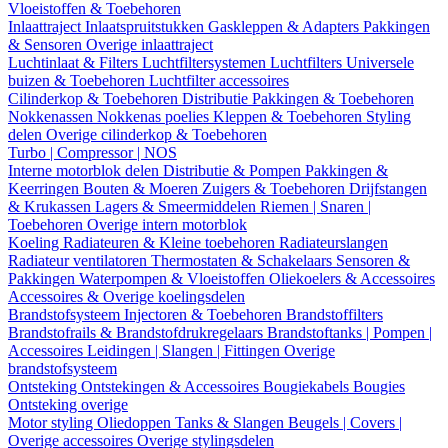
Vloeistoffen & Toebehoren
Inlaattraject
Inlaatspruitstukken
Gaskleppen & Adapters
Pakkingen
& Sensoren
Overige inlaattraject
Luchtinlaat & Filters
Luchtfiltersystemen
Luchtfilters
Universele
buizen & Toebehoren
Luchtfilter accessoires
Cilinderkop & Toebehoren
Distributie
Pakkingen & Toebehoren
Nokkenassen
Nokkenas poelies
Kleppen & Toebehoren
Styling
delen
Overige cilinderkop & Toebehoren
Turbo | Compressor | NOS
Interne motorblok delen
Distributie & Pompen
Pakkingen &
Keerringen
Bouten & Moeren
Zuigers & Toebehoren
Drijfstangen
& Krukassen
Lagers & Smeermiddelen
Riemen | Snaren |
Toebehoren
Overige intern motorblok
Koeling
Radiateuren & Kleine toebehoren
Radiateurslangen
Radiateur ventilatoren
Thermostaten & Schakelaars
Sensoren &
Pakkingen
Waterpompen & Vloeistoffen
Oliekoelers & Accessoires
Accessoires & Overige koelingsdelen
Brandstofsysteem
Injectoren & Toebehoren
Brandstoffilters
Brandstofrails & Brandstofdrukregelaars
Brandstoftanks | Pompen |
Accessoires
Leidingen | Slangen | Fittingen
Overige
brandstofsysteem
Ontsteking
Ontstekingen & Accessoires
Bougiekabels
Bougies
Ontsteking overige
Motor styling
Oliedoppen
Tanks & Slangen
Beugels | Covers |
Overige accessoires
Overige stylingsdelen