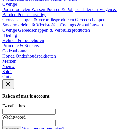
Overige
Poetsproducten
Wassen
Poetsen & Polijsten
Interieur
Velgen &
Banden
Poetsen overige
Gereedschappen & Verbruiksproducten
Gereedschappen
Smeermiddelen & Vloeistoffen
Coatings & spuitbussen
Overige Gereedschappen & Verbruiksproducten
Kleding
Helmen & Toebehoren
Promotie & Stickers
Cadeaubonnen
Honda Onderhoudspakketten
Merken
Nieuw
Sale!
Outlet
Reken af met je account
E-mail adres
Wachtwoord
Wachtwoord vergeten?
Inloggen