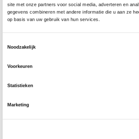
site met onze partners voor social media, adverteren en an
Wielmoeren
0
producten beschikbaar
gegevens combineren met andere informatie die u aan ze hee
Draadeinden
op basis van uw gebruik van hun services.
0
producten beschikbaar
Velgen overige
0
producten beschikbaar
Velgen | Wielen
Toestemmingsselectie
0
producten beschikbaar
Noodzakelijk
Banden
0
producten beschikbaar
Remmen
Voorkeuren
0
producten beschikbaar
Remschijven
Statistieken
0
producten beschikbaar
Remblokken
0
producten beschikbaar
Remklauwen
Marketing
0
producten beschikbaar
Remleidingen
0
producten beschikbaar
Big brake kits
0
producten beschikbaar
Remvloeistoffen