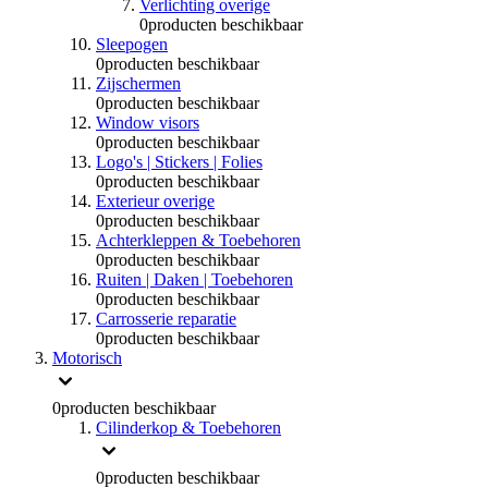
Verlichting overige
0
producten beschikbaar
Sleepogen
0
producten beschikbaar
Zijschermen
0
producten beschikbaar
Window visors
0
producten beschikbaar
Logo's | Stickers | Folies
0
producten beschikbaar
Exterieur overige
0
producten beschikbaar
Achterkleppen & Toebehoren
0
producten beschikbaar
Ruiten | Daken | Toebehoren
0
producten beschikbaar
Carrosserie reparatie
0
producten beschikbaar
Motorisch
0
producten beschikbaar
Cilinderkop & Toebehoren
0
producten beschikbaar