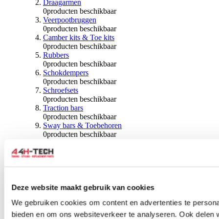
Draagarmen
0
producten beschikbaar
Veerpootbruggen
0
producten beschikbaar
Camber kits & Toe kits
0
producten beschikbaar
Rubbers
0
producten beschikbaar
Schokdempers
0
producten beschikbaar
Schroefsets
0
producten beschikbaar
Traction bars
0
producten beschikbaar
Sway bars & Toebehoren
0
producten beschikbaar
Kogels & Hoezen
0
producten beschikbaar
Wiellagers & Naven
0
producten beschikbaar
Wielen & Toebehoren
Deze website maakt gebruik van cookies
0
producten beschikbaar
We gebruiken cookies om content en advertenties te personal
Spoorverbreders
bieden en om ons websiteverkeer te analyseren. Ook delen 
0
producten beschikbaar