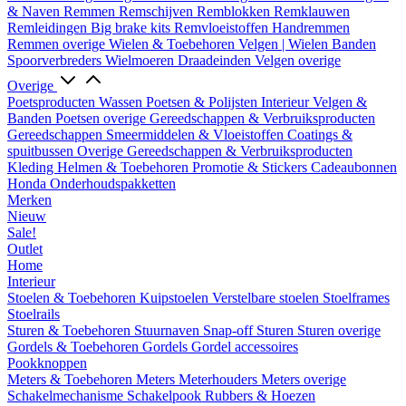
& Naven
Remmen
Remschijven
Remblokken
Remklauwen
Remleidingen
Big brake kits
Remvloeistoffen
Handremmen
Remmen overige
Wielen & Toebehoren
Velgen | Wielen
Banden
Spoorverbreders
Wielmoeren
Draadeinden
Velgen overige
Overige
Poetsproducten
Wassen
Poetsen & Polijsten
Interieur
Velgen &
Banden
Poetsen overige
Gereedschappen & Verbruiksproducten
Gereedschappen
Smeermiddelen & Vloeistoffen
Coatings &
spuitbussen
Overige Gereedschappen & Verbruiksproducten
Kleding
Helmen & Toebehoren
Promotie & Stickers
Cadeaubonnen
Honda Onderhoudspakketten
Merken
Nieuw
Sale!
Outlet
Home
Interieur
Stoelen & Toebehoren
Kuipstoelen
Verstelbare stoelen
Stoelframes
Stoelrails
Sturen & Toebehoren
Stuurnaven
Snap-off
Sturen
Sturen overige
Gordels & Toebehoren
Gordels
Gordel accessoires
Pookknoppen
Meters & Toebehoren
Meters
Meterhouders
Meters overige
Schakelmechanisme
Schakelpook
Rubbers & Hoezen