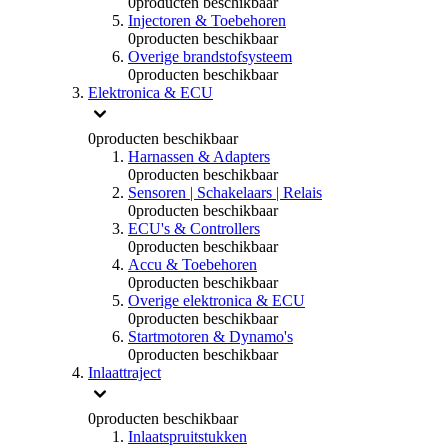
0
producten beschikbaar
Injectoren & Toebehoren
0
producten beschikbaar
Overige brandstofsysteem
0
producten beschikbaar
Elektronica & ECU
0
producten beschikbaar
Harnassen & Adapters
0
producten beschikbaar
Sensoren | Schakelaars | Relais
0
producten beschikbaar
ECU's & Controllers
0
producten beschikbaar
Accu & Toebehoren
0
producten beschikbaar
Overige elektronica & ECU
0
producten beschikbaar
Startmotoren & Dynamo's
0
producten beschikbaar
Inlaattraject
0
producten beschikbaar
Inlaatspruitstukken