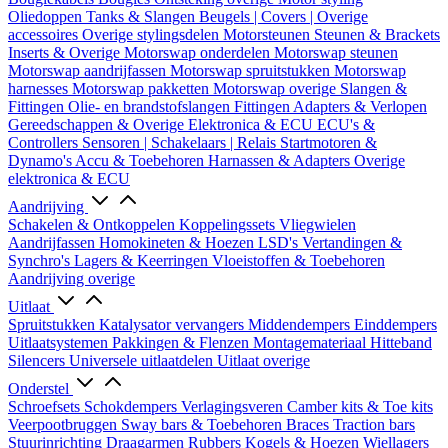
Oliedoppen
Tanks & Slangen
Beugels | Covers | Overige
accessoires
Overige stylingsdelen
Motorsteunen
Steunen & Brackets
Inserts & Overige
Motorswap onderdelen
Motorswap steunen
Motorswap aandrijfassen
Motorswap spruitstukken
Motorswap
harnesses
Motorswap pakketten
Motorswap overige
Slangen &
Fittingen
Olie- en brandstofslangen
Fittingen
Adapters & Verlopen
Gereedschappen & Overige
Elektronica & ECU
ECU's &
Controllers
Sensoren | Schakelaars | Relais
Startmotoren &
Dynamo's
Accu & Toebehoren
Harnassen & Adapters
Overige
elektronica & ECU
Aandrijving
Schakelen & Ontkoppelen
Koppelingssets
Vliegwielen
Aandrijfassen
Homokineten & Hoezen
LSD's
Vertandingen &
Synchro's
Lagers & Keerringen
Vloeistoffen & Toebehoren
Aandrijving overige
Uitlaat
Spruitstukken
Katalysator vervangers
Middendempers
Einddempers
Uitlaatsystemen
Pakkingen & Flenzen
Montagemateriaal
Hitteband
Silencers
Universele uitlaatdelen
Uitlaat overige
Onderstel
Schroefsets
Schokdempers
Verlagingsveren
Camber kits & Toe kits
Veerpootbruggen
Sway bars & Toebehoren
Braces
Traction bars
Stuurinrichting
Draagarmen
Rubbers
Kogels & Hoezen
Wiellagers