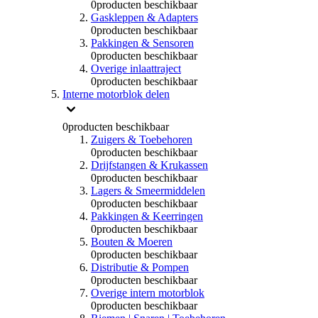
0
producten beschikbaar
Gaskleppen & Adapters
0
producten beschikbaar
Pakkingen & Sensoren
0
producten beschikbaar
Overige inlaattraject
0
producten beschikbaar
Interne motorblok delen
0
producten beschikbaar
Zuigers & Toebehoren
0
producten beschikbaar
Drijfstangen & Krukassen
0
producten beschikbaar
Lagers & Smeermiddelen
0
producten beschikbaar
Pakkingen & Keerringen
0
producten beschikbaar
Bouten & Moeren
0
producten beschikbaar
Distributie & Pompen
0
producten beschikbaar
Overige intern motorblok
0
producten beschikbaar