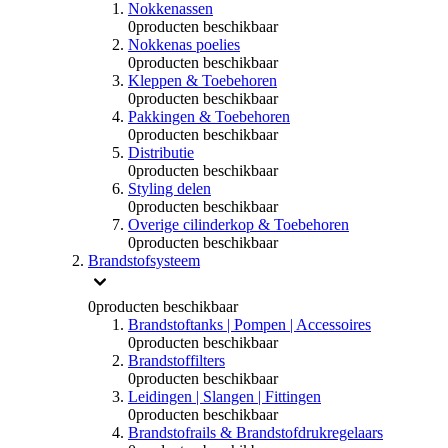
Nokkenassen
0
producten beschikbaar
Nokkenas poelies
0
producten beschikbaar
Kleppen & Toebehoren
0
producten beschikbaar
Pakkingen & Toebehoren
0
producten beschikbaar
Distributie
0
producten beschikbaar
Styling delen
0
producten beschikbaar
Overige cilinderkop & Toebehoren
0
producten beschikbaar
Brandstofsysteem
0
producten beschikbaar
Brandstoftanks | Pompen | Accessoires
0
producten beschikbaar
Brandstoffilters
0
producten beschikbaar
Leidingen | Slangen | Fittingen
0
producten beschikbaar
Brandstofrails & Brandstofdrukregelaars