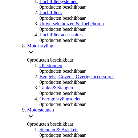
Luchtfiltersystemen
0
producten beschikbaar
Luchtfilters
0
producten beschikbaar
Universele buizen & Toebehoren
0
producten beschikbaar
Luchtfilter accessoires
0
producten beschikbaar
Motor styling
0
producten beschikbaar
Oliedoppen
0
producten beschikbaar
Beugels | Covers | Overige accessoires
0
producten beschikbaar
Tanks & Slangen
0
producten beschikbaar
Overige stylingsdelen
0
producten beschikbaar
Motorsteunen
0
producten beschikbaar
Steunen & Brackets
0
producten beschikbaar