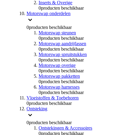
Inserts & Overige
0
producten beschikbaar
Motorswap onderdelen
0
producten beschikbaar
Motorswap steunen
0
producten beschikbaar
Motorswap aandrijfassen
0
producten beschikbaar
Motorswap spruitstukken
0
producten beschikbaar
Motorswap overige
0
producten beschikbaar
Motorswap pakketten
0
producten beschikbaar
Motorswap harnesses
0
producten beschikbaar
Vloeistoffen & Toebehoren
0
producten beschikbaar
Ontsteking
0
producten beschikbaar
Ontstekingen & Accessoires
0
producten beschikbaar