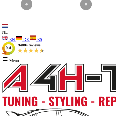
NL
EN
DE
ES
Menu