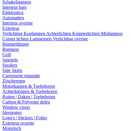
Schakelstangen
Interieur bars
Elektronica
Automatten
Interieur overige
Exterieur
Verlichting
Koplampen
Achterlichten
Knipperlichten
Mistlampen
Corner lichten
Lampensets
Verlichting overige
Bumperlippen
Bumpers
Grill
Spiegels
Spoilers
Side Skirts
Carrosserie reparatie
Zijschermen
Motorkappen & Toebehoren
Achterkleppen & Toebehoren
Ruiten | Daken | Toebehoren
Carbon & Polyester delen
Window visors
Sleepogen
Logo's | Stickers | Folies
Exterieur overige
Motorisch