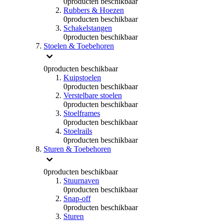
0
producten beschikbaar
Rubbers & Hoezen
0
producten beschikbaar
Schakelstangen
0
producten beschikbaar
Stoelen & Toebehoren
0
producten beschikbaar
Kuipstoelen
0
producten beschikbaar
Verstelbare stoelen
0
producten beschikbaar
Stoelframes
0
producten beschikbaar
Stoelrails
0
producten beschikbaar
Sturen & Toebehoren
0
producten beschikbaar
Stuurnaven
0
producten beschikbaar
Snap-off
0
producten beschikbaar
Sturen