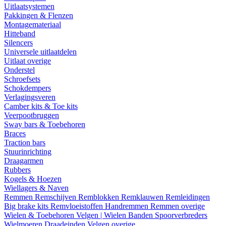
Uitlaatsystemen
Pakkingen & Flenzen
Montagemateriaal
Hitteband
Silencers
Universele uitlaatdelen
Uitlaat overige
Onderstel
Schroefsets
Schokdempers
Verlagingsveren
Camber kits & Toe kits
Veerpootbruggen
Sway bars & Toebehoren
Braces
Traction bars
Stuurinrichting
Draagarmen
Rubbers
Kogels & Hoezen
Wiellagers & Naven
Remmen
Remschijven
Remblokken
Remklauwen
Remleidingen
Big brake kits
Remvloeistoffen
Handremmen
Remmen overige
Wielen & Toebehoren
Velgen | Wielen
Banden
Spoorverbreders
Wielmoeren
Draadeinden
Velgen overige