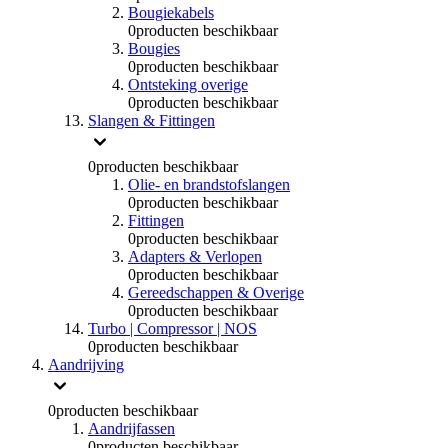
Bougiekabels
0
producten beschikbaar
Bougies
0
producten beschikbaar
Ontsteking overige
0
producten beschikbaar
Slangen & Fittingen
0
producten beschikbaar
Olie- en brandstofslangen
0
producten beschikbaar
Fittingen
0
producten beschikbaar
Adapters & Verlopen
0
producten beschikbaar
Gereedschappen & Overige
0
producten beschikbaar
Turbo | Compressor | NOS
0
producten beschikbaar
Aandrijving
0
producten beschikbaar
Aandrijfassen
0
producten beschikbaar