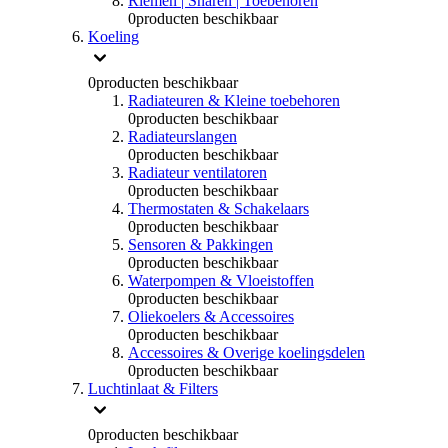
Riemen | Snaren | Toebehoren
0
producten beschikbaar
Koeling
0
producten beschikbaar
Radiateuren & Kleine toebehoren
0
producten beschikbaar
Radiateurslangen
0
producten beschikbaar
Radiateur ventilatoren
0
producten beschikbaar
Thermostaten & Schakelaars
0
producten beschikbaar
Sensoren & Pakkingen
0
producten beschikbaar
Waterpompen & Vloeistoffen
0
producten beschikbaar
Oliekoelers & Accessoires
0
producten beschikbaar
Accessoires & Overige koelingsdelen
0
producten beschikbaar
Luchtinlaat & Filters
0
producten beschikbaar