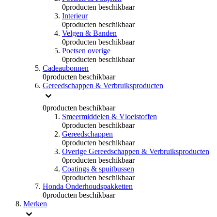
0
producten beschikbaar
Interieur
0
producten beschikbaar
Velgen & Banden
0
producten beschikbaar
Poetsen overige
0
producten beschikbaar
Cadeaubonnen
0
producten beschikbaar
Gereedschappen & Verbruiksproducten
0
producten beschikbaar
Smeermiddelen & Vloeistoffen
0
producten beschikbaar
Gereedschappen
0
producten beschikbaar
Overige Gereedschappen & Verbruiksproducten
0
producten beschikbaar
Coatings & spuitbussen
0
producten beschikbaar
Honda Onderhoudspakketten
0
producten beschikbaar
Merken