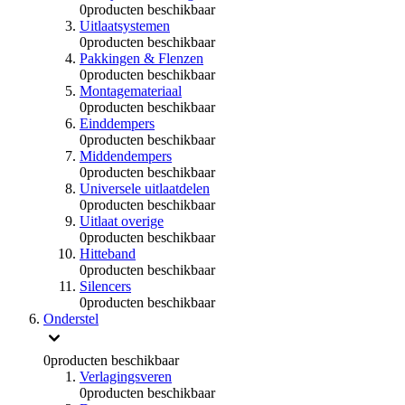
0
producten beschikbaar
Uitlaatsystemen
0
producten beschikbaar
Pakkingen & Flenzen
0
producten beschikbaar
Montagemateriaal
0
producten beschikbaar
Einddempers
0
producten beschikbaar
Middendempers
0
producten beschikbaar
Universele uitlaatdelen
0
producten beschikbaar
Uitlaat overige
0
producten beschikbaar
Hitteband
0
producten beschikbaar
Silencers
0
producten beschikbaar
Onderstel
0
producten beschikbaar
Verlagingsveren
0
producten beschikbaar