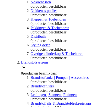
Nokkenassen
0
producten beschikbaar
Nokkenas poelies
0
producten beschikbaar
Kleppen & Toebehoren
0
producten beschikbaar
Pakkingen & Toebehoren
0
producten beschikbaar
Distributie
0
producten beschikbaar
Styling delen
0
producten beschikbaar
Overige cilinderkop & Toebehoren
0
producten beschikbaar
Brandstofsysteem
0
producten beschikbaar
Brandstoftanks | Pompen | Accessoires
0
producten beschikbaar
Brandstoffilters
0
producten beschikbaar
Leidingen | Slangen | Fittingen
0
producten beschikbaar
Brandstofrails & Brandstofdrukregelaars