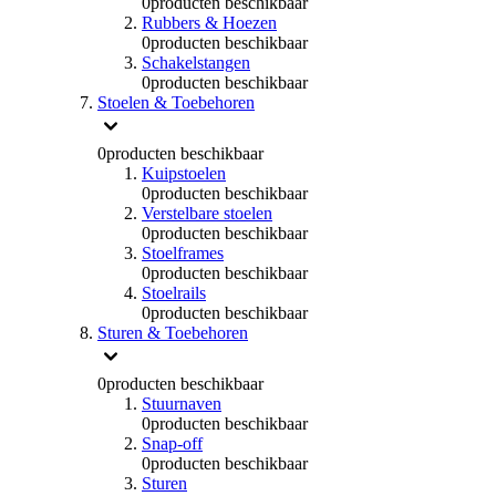
0
producten beschikbaar
Rubbers & Hoezen
0
producten beschikbaar
Schakelstangen
0
producten beschikbaar
Stoelen & Toebehoren
0
producten beschikbaar
Kuipstoelen
0
producten beschikbaar
Verstelbare stoelen
0
producten beschikbaar
Stoelframes
0
producten beschikbaar
Stoelrails
0
producten beschikbaar
Sturen & Toebehoren
0
producten beschikbaar
Stuurnaven
0
producten beschikbaar
Snap-off
0
producten beschikbaar
Sturen