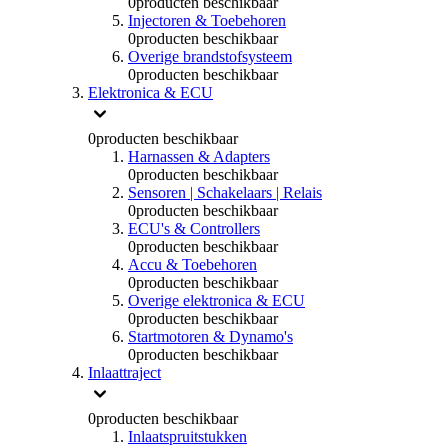
0
producten beschikbaar
Injectoren & Toebehoren
0
producten beschikbaar
Overige brandstofsysteem
0
producten beschikbaar
Elektronica & ECU
0
producten beschikbaar
Harnassen & Adapters
0
producten beschikbaar
Sensoren | Schakelaars | Relais
0
producten beschikbaar
ECU's & Controllers
0
producten beschikbaar
Accu & Toebehoren
0
producten beschikbaar
Overige elektronica & ECU
0
producten beschikbaar
Startmotoren & Dynamo's
0
producten beschikbaar
Inlaattraject
0
producten beschikbaar
Inlaatspruitstukken