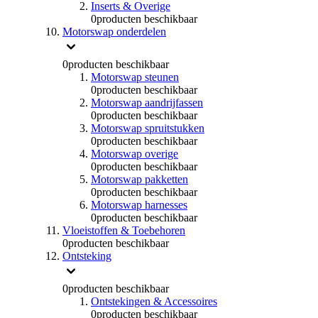
Inserts & Overige
0
producten beschikbaar
Motorswap onderdelen
0
producten beschikbaar
Motorswap steunen
0
producten beschikbaar
Motorswap aandrijfassen
0
producten beschikbaar
Motorswap spruitstukken
0
producten beschikbaar
Motorswap overige
0
producten beschikbaar
Motorswap pakketten
0
producten beschikbaar
Motorswap harnesses
0
producten beschikbaar
Vloeistoffen & Toebehoren
0
producten beschikbaar
Ontsteking
0
producten beschikbaar
Ontstekingen & Accessoires
0
producten beschikbaar