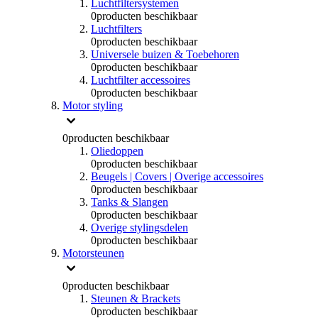
Luchtfiltersystemen
0
producten beschikbaar
Luchtfilters
0
producten beschikbaar
Universele buizen & Toebehoren
0
producten beschikbaar
Luchtfilter accessoires
0
producten beschikbaar
Motor styling
0
producten beschikbaar
Oliedoppen
0
producten beschikbaar
Beugels | Covers | Overige accessoires
0
producten beschikbaar
Tanks & Slangen
0
producten beschikbaar
Overige stylingsdelen
0
producten beschikbaar
Motorsteunen
0
producten beschikbaar
Steunen & Brackets
0
producten beschikbaar