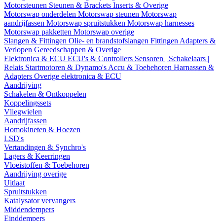
Motorsteunen
Steunen & Brackets
Inserts & Overige
Motorswap onderdelen
Motorswap steunen
Motorswap
aandrijfassen
Motorswap spruitstukken
Motorswap harnesses
Motorswap pakketten
Motorswap overige
Slangen & Fittingen
Olie- en brandstofslangen
Fittingen
Adapters &
Verlopen
Gereedschappen & Overige
Elektronica & ECU
ECU's & Controllers
Sensoren | Schakelaars |
Relais
Startmotoren & Dynamo's
Accu & Toebehoren
Harnassen &
Adapters
Overige elektronica & ECU
Aandrijving
Schakelen & Ontkoppelen
Koppelingssets
Vliegwielen
Aandrijfassen
Homokineten & Hoezen
LSD's
Vertandingen & Synchro's
Lagers & Keerringen
Vloeistoffen & Toebehoren
Aandrijving overige
Uitlaat
Spruitstukken
Katalysator vervangers
Middendempers
Einddempers