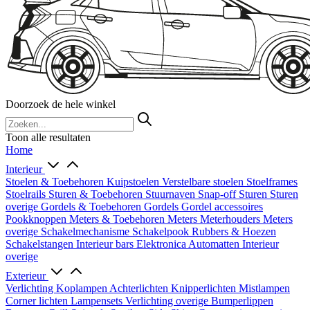
Doorzoek de hele winkel
Toon alle resultaten
Home
Interieur
Stoelen & Toebehoren
Kuipstoelen
Verstelbare stoelen
Stoelframes
Stoelrails
Sturen & Toebehoren
Stuurnaven
Snap-off
Sturen
Sturen
overige
Gordels & Toebehoren
Gordels
Gordel accessoires
Pookknoppen
Meters & Toebehoren
Meters
Meterhouders
Meters
overige
Schakelmechanisme
Schakelpook
Rubbers & Hoezen
Schakelstangen
Interieur bars
Elektronica
Automatten
Interieur
overige
Exterieur
Verlichting
Koplampen
Achterlichten
Knipperlichten
Mistlampen
Corner lichten
Lampensets
Verlichting overige
Bumperlippen