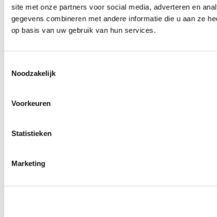
site met onze partners voor social media, adverteren en an
Wielmoeren
0
producten beschikbaar
gegevens combineren met andere informatie die u aan ze hee
Draadeinden
op basis van uw gebruik van hun services.
0
producten beschikbaar
Velgen overige
0
producten beschikbaar
Velgen | Wielen
Toestemmingsselectie
0
producten beschikbaar
Noodzakelijk
Banden
0
producten beschikbaar
Remmen
Voorkeuren
0
producten beschikbaar
Remschijven
Statistieken
0
producten beschikbaar
Remblokken
0
producten beschikbaar
Remklauwen
Marketing
0
producten beschikbaar
Remleidingen
0
producten beschikbaar
Big brake kits
0
producten beschikbaar
Remvloeistoffen