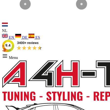
NL
EN
DE
ES
Menu