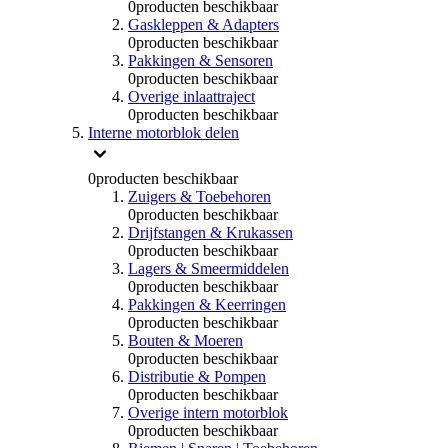
0
producten beschikbaar
Gaskleppen & Adapters
0
producten beschikbaar
Pakkingen & Sensoren
0
producten beschikbaar
Overige inlaattraject
0
producten beschikbaar
Interne motorblok delen
0
producten beschikbaar
Zuigers & Toebehoren
0
producten beschikbaar
Drijfstangen & Krukassen
0
producten beschikbaar
Lagers & Smeermiddelen
0
producten beschikbaar
Pakkingen & Keerringen
0
producten beschikbaar
Bouten & Moeren
0
producten beschikbaar
Distributie & Pompen
0
producten beschikbaar
Overige intern motorblok
0
producten beschikbaar