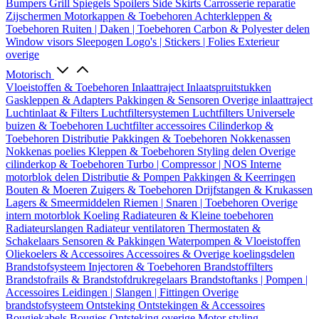
Bumpers
Grill
Spiegels
Spoilers
Side Skirts
Carrosserie reparatie
Zijschermen
Motorkappen & Toebehoren
Achterkleppen &
Toebehoren
Ruiten | Daken | Toebehoren
Carbon & Polyester delen
Window visors
Sleepogen
Logo's | Stickers | Folies
Exterieur
overige
Motorisch
Vloeistoffen & Toebehoren
Inlaattraject
Inlaatspruitstukken
Gaskleppen & Adapters
Pakkingen & Sensoren
Overige inlaattraject
Luchtinlaat & Filters
Luchtfiltersystemen
Luchtfilters
Universele
buizen & Toebehoren
Luchtfilter accessoires
Cilinderkop &
Toebehoren
Distributie
Pakkingen & Toebehoren
Nokkenassen
Nokkenas poelies
Kleppen & Toebehoren
Styling delen
Overige
cilinderkop & Toebehoren
Turbo | Compressor | NOS
Interne
motorblok delen
Distributie & Pompen
Pakkingen & Keerringen
Bouten & Moeren
Zuigers & Toebehoren
Drijfstangen & Krukassen
Lagers & Smeermiddelen
Riemen | Snaren | Toebehoren
Overige
intern motorblok
Koeling
Radiateuren & Kleine toebehoren
Radiateurslangen
Radiateur ventilatoren
Thermostaten &
Schakelaars
Sensoren & Pakkingen
Waterpompen & Vloeistoffen
Oliekoelers & Accessoires
Accessoires & Overige koelingsdelen
Brandstofsysteem
Injectoren & Toebehoren
Brandstoffilters
Brandstofrails & Brandstofdrukregelaars
Brandstoftanks | Pompen |
Accessoires
Leidingen | Slangen | Fittingen
Overige
brandstofsysteem
Ontsteking
Ontstekingen & Accessoires
Bougiekabels
Bougies
Ontsteking overige
Motor styling