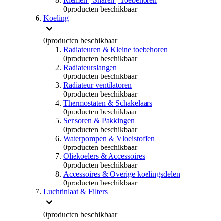
Riemen | Snaren | Toebehoren
0
producten beschikbaar
Koeling
0
producten beschikbaar
Radiateuren & Kleine toebehoren
0
producten beschikbaar
Radiateurslangen
0
producten beschikbaar
Radiateur ventilatoren
0
producten beschikbaar
Thermostaten & Schakelaars
0
producten beschikbaar
Sensoren & Pakkingen
0
producten beschikbaar
Waterpompen & Vloeistoffen
0
producten beschikbaar
Oliekoelers & Accessoires
0
producten beschikbaar
Accessoires & Overige koelingsdelen
0
producten beschikbaar
Luchtinlaat & Filters
0
producten beschikbaar