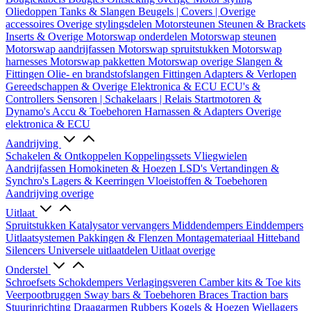
Oliedoppen
Tanks & Slangen
Beugels | Covers | Overige
accessoires
Overige stylingsdelen
Motorsteunen
Steunen & Brackets
Inserts & Overige
Motorswap onderdelen
Motorswap steunen
Motorswap aandrijfassen
Motorswap spruitstukken
Motorswap
harnesses
Motorswap pakketten
Motorswap overige
Slangen &
Fittingen
Olie- en brandstofslangen
Fittingen
Adapters & Verlopen
Gereedschappen & Overige
Elektronica & ECU
ECU's &
Controllers
Sensoren | Schakelaars | Relais
Startmotoren &
Dynamo's
Accu & Toebehoren
Harnassen & Adapters
Overige
elektronica & ECU
Aandrijving
Schakelen & Ontkoppelen
Koppelingssets
Vliegwielen
Aandrijfassen
Homokineten & Hoezen
LSD's
Vertandingen &
Synchro's
Lagers & Keerringen
Vloeistoffen & Toebehoren
Aandrijving overige
Uitlaat
Spruitstukken
Katalysator vervangers
Middendempers
Einddempers
Uitlaatsystemen
Pakkingen & Flenzen
Montagemateriaal
Hitteband
Silencers
Universele uitlaatdelen
Uitlaat overige
Onderstel
Schroefsets
Schokdempers
Verlagingsveren
Camber kits & Toe kits
Veerpootbruggen
Sway bars & Toebehoren
Braces
Traction bars
Stuurinrichting
Draagarmen
Rubbers
Kogels & Hoezen
Wiellagers