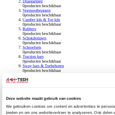
Draagarmen
0
producten beschikbaar
Veerpootbruggen
0
producten beschikbaar
Camber kits & Toe kits
0
producten beschikbaar
Rubbers
0
producten beschikbaar
Schokdempers
0
producten beschikbaar
Schroefsets
0
producten beschikbaar
Traction bars
0
producten beschikbaar
Sway bars & Toebehoren
0
producten beschikbaar
Kogels & Hoezen
0
producten beschikbaar
Wiellagers & Naven
0
producten beschikbaar
Wielen & Toebehoren
Deze website maakt gebruik van cookies
0
producten beschikbaar
We gebruiken cookies om content en advertenties te personal
Spoorverbreders
bieden en om ons websiteverkeer te analyseren. Ook delen 
0
producten beschikbaar