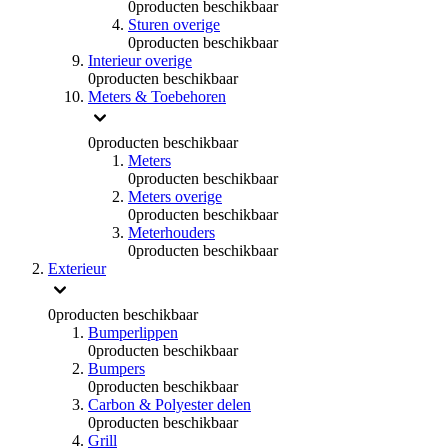
0
producten beschikbaar
Sturen overige
0
producten beschikbaar
Interieur overige
0
producten beschikbaar
Meters & Toebehoren
0
producten beschikbaar
Meters
0
producten beschikbaar
Meters overige
0
producten beschikbaar
Meterhouders
0
producten beschikbaar
Exterieur
0
producten beschikbaar
Bumperlippen
0
producten beschikbaar
Bumpers
0
producten beschikbaar
Carbon & Polyester delen
0
producten beschikbaar
Grill