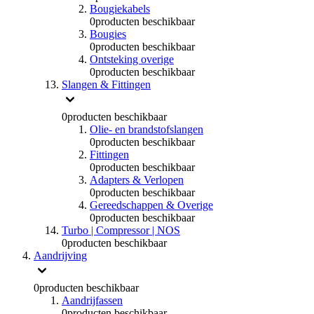
Bougiekabels
0
producten beschikbaar
Bougies
0
producten beschikbaar
Ontsteking overige
0
producten beschikbaar
Slangen & Fittingen
0
producten beschikbaar
Olie- en brandstofslangen
0
producten beschikbaar
Fittingen
0
producten beschikbaar
Adapters & Verlopen
0
producten beschikbaar
Gereedschappen & Overige
0
producten beschikbaar
Turbo | Compressor | NOS
0
producten beschikbaar
Aandrijving
0
producten beschikbaar
Aandrijfassen
0
producten beschikbaar