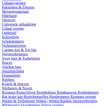
Uitlaatsystemen
Pakkingen & Flenzen
Montagemateriaal
Hitteband
Silencers
Universele uitlaatdelen
Uitlaat overige
Onderstel
Schroefsets
Schokdempers
Verlagingsveren
Camber kits & Toe kits
Veerpootbruggen
Sway bars & Toebehoren
Braces
Traction bars
Stuurinrichting
Draagarmen
Rubbers
Kogels & Hoezen
Wiellagers & Naven
Remmen
Remschijven
Remblokken
Remklauwen
Remleidingen
Big brake kits
Remvloeistoffen
Handremmen
Remmen overige
Wielen & Toebehoren
Velgen | Wielen
Banden
Spoorverbreders
Wielmoeren
Draadeinden
Velgen overige