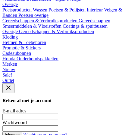
Overige
Poetsproducten
Wassen
Poetsen & Polijsten
Interieur
Velgen &
Banden
Poetsen overige
Gereedschappen & Verbruiksproducten
Gereedschappen
Smeermiddelen & Vloeistoffen
Coatings & spuitbussen
Overige Gereedschappen & Verbruiksproducten
Kleding
Helmen & Toebehoren
Promotie & Stickers
Cadeaubonnen
Honda Onderhoudspakketten
Merken
Nieuw
Sale!
Outlet
Reken af met je account
E-mail adres
Wachtwoord
Wachtwoord vergeten?
Inloggen