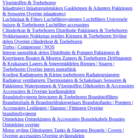
Vloeistoffen & Toebehoren
Inlaattraject
Inlaatspruitstukken
Gaskleppen & Adapters
Pakkingen
& Sensoren
Overige inlaattraject
Luchtinlaat & Filters
Luchtfiltersystemen
Luchtfilters
Universele
buizen & Toebehoren
Luchtfilter accessoires
Cilinderkop & Toebehoren
Distributie
Pakkingen & Toebehoren
Nokkenassen
Nokkenas poelies
Kleppen & Toebehoren
Styling
delen
Overige cilinderkop & Toebehoren
Turbo | Compressor | NOS
Interne motorblok delen
Distributie & Pompen
Pakkingen &
Keerringen
Bouten & Moeren
Zuigers & Toebehoren
Drijfstangen
& Krukassen
Lagers & Smeermiddelen
Riemen | Snaren |
Toebehoren
Overige intern motorblok
Koeling
Radiateuren & Kleine toebehoren
Radiateurslangen
Radiateur ventilatoren
Thermostaten & Schakelaars
Sensoren &
Pakkingen
Waterpompen & Vloeistoffen
Oliekoelers & Accessoires
Accessoires & Overige koelingsdelen
Brandstofsysteem
Injectoren & Toebehoren
Brandstoffilters
Brandstofrails & Brandstofdrukregelaars
Brandstoftanks | Pompen |
Accessoires
Leidingen | Slangen | Fittingen
Overige
brandstofsysteem
Ontsteking
Ontstekingen & Accessoires
Bougiekabels
Bougies
Ontsteking overige
Motor styling
Oliedoppen
Tanks & Slangen
Beugels | Covers |
Overige accessoires
Overige stylingsdelen