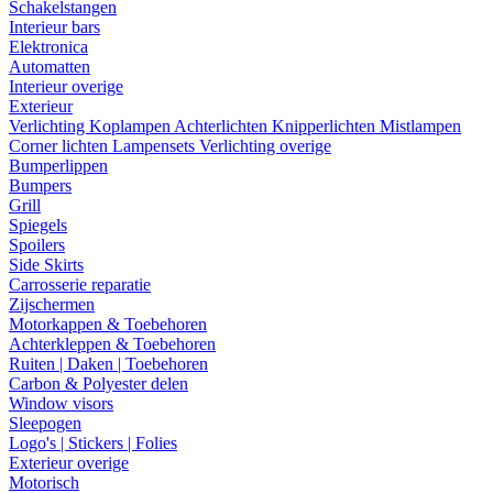
Schakelstangen
Interieur bars
Elektronica
Automatten
Interieur overige
Exterieur
Verlichting
Koplampen
Achterlichten
Knipperlichten
Mistlampen
Corner lichten
Lampensets
Verlichting overige
Bumperlippen
Bumpers
Grill
Spiegels
Spoilers
Side Skirts
Carrosserie reparatie
Zijschermen
Motorkappen & Toebehoren
Achterkleppen & Toebehoren
Ruiten | Daken | Toebehoren
Carbon & Polyester delen
Window visors
Sleepogen
Logo's | Stickers | Folies
Exterieur overige
Motorisch