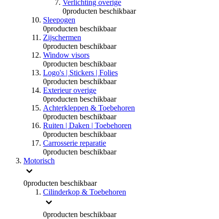
Verlichting overige
0
producten beschikbaar
Sleepogen
0
producten beschikbaar
Zijschermen
0
producten beschikbaar
Window visors
0
producten beschikbaar
Logo's | Stickers | Folies
0
producten beschikbaar
Exterieur overige
0
producten beschikbaar
Achterkleppen & Toebehoren
0
producten beschikbaar
Ruiten | Daken | Toebehoren
0
producten beschikbaar
Carrosserie reparatie
0
producten beschikbaar
Motorisch
0
producten beschikbaar
Cilinderkop & Toebehoren
0
producten beschikbaar