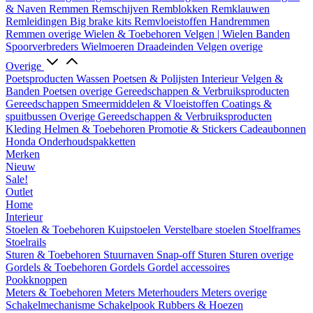
& Naven
Remmen
Remschijven
Remblokken
Remklauwen
Remleidingen
Big brake kits
Remvloeistoffen
Handremmen
Remmen overige
Wielen & Toebehoren
Velgen | Wielen
Banden
Spoorverbreders
Wielmoeren
Draadeinden
Velgen overige
Overige
Poetsproducten
Wassen
Poetsen & Polijsten
Interieur
Velgen &
Banden
Poetsen overige
Gereedschappen & Verbruiksproducten
Gereedschappen
Smeermiddelen & Vloeistoffen
Coatings &
spuitbussen
Overige Gereedschappen & Verbruiksproducten
Kleding
Helmen & Toebehoren
Promotie & Stickers
Cadeaubonnen
Honda Onderhoudspakketten
Merken
Nieuw
Sale!
Outlet
Home
Interieur
Stoelen & Toebehoren
Kuipstoelen
Verstelbare stoelen
Stoelframes
Stoelrails
Sturen & Toebehoren
Stuurnaven
Snap-off
Sturen
Sturen overige
Gordels & Toebehoren
Gordels
Gordel accessoires
Pookknoppen
Meters & Toebehoren
Meters
Meterhouders
Meters overige
Schakelmechanisme
Schakelpook
Rubbers & Hoezen