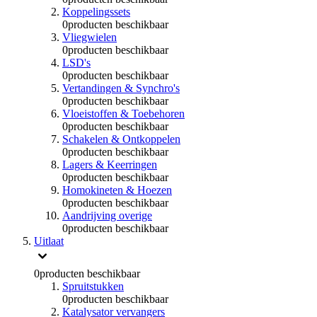
Koppelingssets
0
producten beschikbaar
Vliegwielen
0
producten beschikbaar
LSD's
0
producten beschikbaar
Vertandingen & Synchro's
0
producten beschikbaar
Vloeistoffen & Toebehoren
0
producten beschikbaar
Schakelen & Ontkoppelen
0
producten beschikbaar
Lagers & Keerringen
0
producten beschikbaar
Homokineten & Hoezen
0
producten beschikbaar
Aandrijving overige
0
producten beschikbaar
Uitlaat
0
producten beschikbaar
Spruitstukken
0
producten beschikbaar
Katalysator vervangers