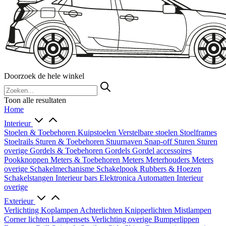
Doorzoek de hele winkel
Toon alle resultaten
Home
Interieur
Stoelen & Toebehoren
Kuipstoelen
Verstelbare stoelen
Stoelframes
Stoelrails
Sturen & Toebehoren
Stuurnaven
Snap-off
Sturen
Sturen
overige
Gordels & Toebehoren
Gordels
Gordel accessoires
Pookknoppen
Meters & Toebehoren
Meters
Meterhouders
Meters
overige
Schakelmechanisme
Schakelpook
Rubbers & Hoezen
Schakelstangen
Interieur bars
Elektronica
Automatten
Interieur
overige
Exterieur
Verlichting
Koplampen
Achterlichten
Knipperlichten
Mistlampen
Corner lichten
Lampensets
Verlichting overige
Bumperlippen