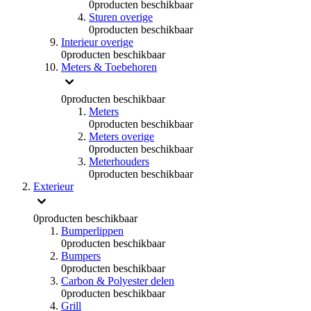
0
producten beschikbaar
Sturen overige
0
producten beschikbaar
Interieur overige
0
producten beschikbaar
Meters & Toebehoren
0
producten beschikbaar
Meters
0
producten beschikbaar
Meters overige
0
producten beschikbaar
Meterhouders
0
producten beschikbaar
Exterieur
0
producten beschikbaar
Bumperlippen
0
producten beschikbaar
Bumpers
0
producten beschikbaar
Carbon & Polyester delen
0
producten beschikbaar
Grill