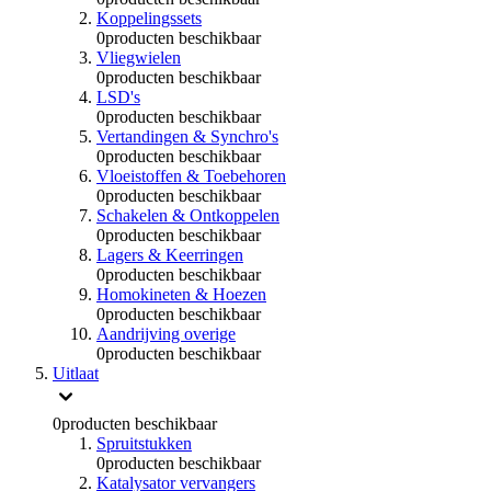
Koppelingssets
0
producten beschikbaar
Vliegwielen
0
producten beschikbaar
LSD's
0
producten beschikbaar
Vertandingen & Synchro's
0
producten beschikbaar
Vloeistoffen & Toebehoren
0
producten beschikbaar
Schakelen & Ontkoppelen
0
producten beschikbaar
Lagers & Keerringen
0
producten beschikbaar
Homokineten & Hoezen
0
producten beschikbaar
Aandrijving overige
0
producten beschikbaar
Uitlaat
0
producten beschikbaar
Spruitstukken
0
producten beschikbaar
Katalysator vervangers