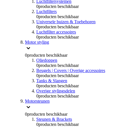
Luchtfiltersystemen
0
producten beschikbaar
Luchtfilters
0
producten beschikbaar
Universele buizen & Toebehoren
0
producten beschikbaar
Luchtfilter accessoires
0
producten beschikbaar
Motor styling
0
producten beschikbaar
Oliedoppen
0
producten beschikbaar
Beugels | Covers | Overige accessoires
0
producten beschikbaar
Tanks & Slangen
0
producten beschikbaar
Overige stylingsdelen
0
producten beschikbaar
Motorsteunen
0
producten beschikbaar
Steunen & Brackets
0
producten beschikbaar