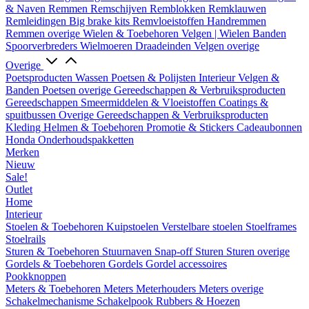
& Naven
Remmen
Remschijven
Remblokken
Remklauwen
Remleidingen
Big brake kits
Remvloeistoffen
Handremmen
Remmen overige
Wielen & Toebehoren
Velgen | Wielen
Banden
Spoorverbreders
Wielmoeren
Draadeinden
Velgen overige
Overige
Poetsproducten
Wassen
Poetsen & Polijsten
Interieur
Velgen &
Banden
Poetsen overige
Gereedschappen & Verbruiksproducten
Gereedschappen
Smeermiddelen & Vloeistoffen
Coatings &
spuitbussen
Overige Gereedschappen & Verbruiksproducten
Kleding
Helmen & Toebehoren
Promotie & Stickers
Cadeaubonnen
Honda Onderhoudspakketten
Merken
Nieuw
Sale!
Outlet
Home
Interieur
Stoelen & Toebehoren
Kuipstoelen
Verstelbare stoelen
Stoelframes
Stoelrails
Sturen & Toebehoren
Stuurnaven
Snap-off
Sturen
Sturen overige
Gordels & Toebehoren
Gordels
Gordel accessoires
Pookknoppen
Meters & Toebehoren
Meters
Meterhouders
Meters overige
Schakelmechanisme
Schakelpook
Rubbers & Hoezen