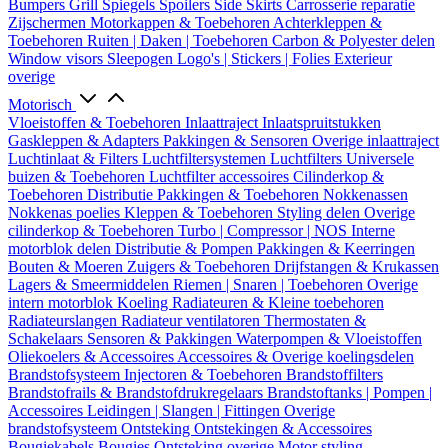
Bumpers
Grill
Spiegels
Spoilers
Side Skirts
Carrosserie reparatie
Zijschermen
Motorkappen & Toebehoren
Achterkleppen &
Toebehoren
Ruiten | Daken | Toebehoren
Carbon & Polyester delen
Window visors
Sleepogen
Logo's | Stickers | Folies
Exterieur
overige
Motorisch
Vloeistoffen & Toebehoren
Inlaattraject
Inlaatspruitstukken
Gaskleppen & Adapters
Pakkingen & Sensoren
Overige inlaattraject
Luchtinlaat & Filters
Luchtfiltersystemen
Luchtfilters
Universele
buizen & Toebehoren
Luchtfilter accessoires
Cilinderkop &
Toebehoren
Distributie
Pakkingen & Toebehoren
Nokkenassen
Nokkenas poelies
Kleppen & Toebehoren
Styling delen
Overige
cilinderkop & Toebehoren
Turbo | Compressor | NOS
Interne
motorblok delen
Distributie & Pompen
Pakkingen & Keerringen
Bouten & Moeren
Zuigers & Toebehoren
Drijfstangen & Krukassen
Lagers & Smeermiddelen
Riemen | Snaren | Toebehoren
Overige
intern motorblok
Koeling
Radiateuren & Kleine toebehoren
Radiateurslangen
Radiateur ventilatoren
Thermostaten &
Schakelaars
Sensoren & Pakkingen
Waterpompen & Vloeistoffen
Oliekoelers & Accessoires
Accessoires & Overige koelingsdelen
Brandstofsysteem
Injectoren & Toebehoren
Brandstoffilters
Brandstofrails & Brandstofdrukregelaars
Brandstoftanks | Pompen |
Accessoires
Leidingen | Slangen | Fittingen
Overige
brandstofsysteem
Ontsteking
Ontstekingen & Accessoires
Bougiekabels
Bougies
Ontsteking overige
Motor styling