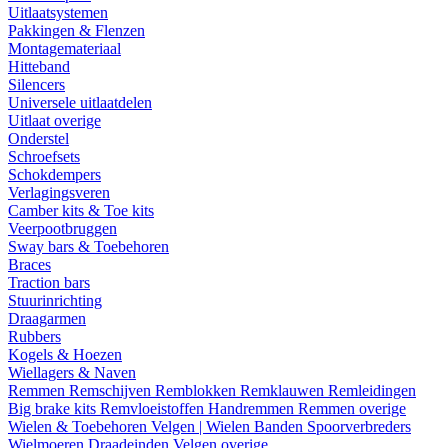
Uitlaatsystemen
Pakkingen & Flenzen
Montagemateriaal
Hitteband
Silencers
Universele uitlaatdelen
Uitlaat overige
Onderstel
Schroefsets
Schokdempers
Verlagingsveren
Camber kits & Toe kits
Veerpootbruggen
Sway bars & Toebehoren
Braces
Traction bars
Stuurinrichting
Draagarmen
Rubbers
Kogels & Hoezen
Wiellagers & Naven
Remmen
Remschijven
Remblokken
Remklauwen
Remleidingen
Big brake kits
Remvloeistoffen
Handremmen
Remmen overige
Wielen & Toebehoren
Velgen | Wielen
Banden
Spoorverbreders
Wielmoeren
Draadeinden
Velgen overige