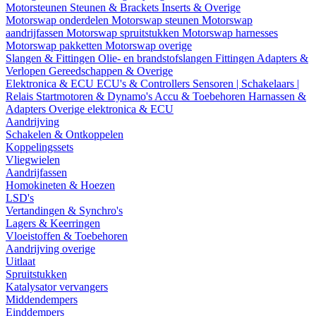
Motorsteunen
Steunen & Brackets
Inserts & Overige
Motorswap onderdelen
Motorswap steunen
Motorswap
aandrijfassen
Motorswap spruitstukken
Motorswap harnesses
Motorswap pakketten
Motorswap overige
Slangen & Fittingen
Olie- en brandstofslangen
Fittingen
Adapters &
Verlopen
Gereedschappen & Overige
Elektronica & ECU
ECU's & Controllers
Sensoren | Schakelaars |
Relais
Startmotoren & Dynamo's
Accu & Toebehoren
Harnassen &
Adapters
Overige elektronica & ECU
Aandrijving
Schakelen & Ontkoppelen
Koppelingssets
Vliegwielen
Aandrijfassen
Homokineten & Hoezen
LSD's
Vertandingen & Synchro's
Lagers & Keerringen
Vloeistoffen & Toebehoren
Aandrijving overige
Uitlaat
Spruitstukken
Katalysator vervangers
Middendempers
Einddempers