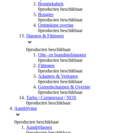
Bougiekabels
0
producten beschikbaar
Bougies
0
producten beschikbaar
Ontsteking overige
0
producten beschikbaar
Slangen & Fittingen
0
producten beschikbaar
Olie- en brandstofslangen
0
producten beschikbaar
Fittingen
0
producten beschikbaar
Adapters & Verlopen
0
producten beschikbaar
Gereedschappen & Overige
0
producten beschikbaar
Turbo | Compressor | NOS
0
producten beschikbaar
Aandrijving
0
producten beschikbaar
Aandrijfassen
0
producten beschikbaar