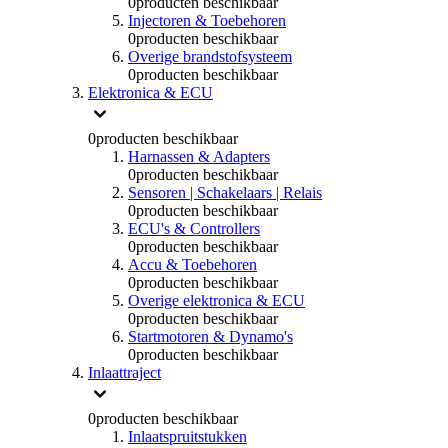
0
producten beschikbaar
Injectoren & Toebehoren
0
producten beschikbaar
Overige brandstofsysteem
0
producten beschikbaar
Elektronica & ECU
0
producten beschikbaar
Harnassen & Adapters
0
producten beschikbaar
Sensoren | Schakelaars | Relais
0
producten beschikbaar
ECU's & Controllers
0
producten beschikbaar
Accu & Toebehoren
0
producten beschikbaar
Overige elektronica & ECU
0
producten beschikbaar
Startmotoren & Dynamo's
0
producten beschikbaar
Inlaattraject
0
producten beschikbaar
Inlaatspruitstukken