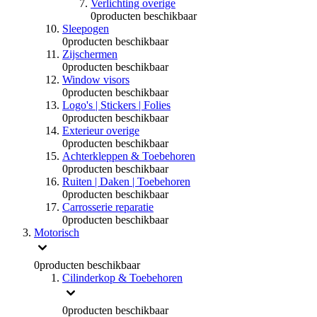
Verlichting overige
0
producten beschikbaar
Sleepogen
0
producten beschikbaar
Zijschermen
0
producten beschikbaar
Window visors
0
producten beschikbaar
Logo's | Stickers | Folies
0
producten beschikbaar
Exterieur overige
0
producten beschikbaar
Achterkleppen & Toebehoren
0
producten beschikbaar
Ruiten | Daken | Toebehoren
0
producten beschikbaar
Carrosserie reparatie
0
producten beschikbaar
Motorisch
0
producten beschikbaar
Cilinderkop & Toebehoren
0
producten beschikbaar