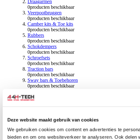
Draagarmen
0
producten beschikbaar
Veerpootbruggen
0
producten beschikbaar
Camber kits & Toe kits
0
producten beschikbaar
Rubbers
0
producten beschikbaar
Schokdempers
0
producten beschikbaar
Schroefsets
0
producten beschikbaar
Traction bars
0
producten beschikbaar
Sway bars & Toebehoren
0
producten beschikbaar
Kogels & Hoezen
0
producten beschikbaar
Wiellagers & Naven
0
producten beschikbaar
Wielen & Toebehoren
Deze website maakt gebruik van cookies
0
producten beschikbaar
We gebruiken cookies om content en advertenties te personal
Spoorverbreders
bieden en om ons websiteverkeer te analyseren. Ook delen 
0
producten beschikbaar