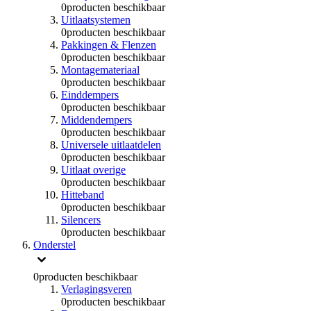
0
producten beschikbaar
Uitlaatsystemen
0
producten beschikbaar
Pakkingen & Flenzen
0
producten beschikbaar
Montagemateriaal
0
producten beschikbaar
Einddempers
0
producten beschikbaar
Middendempers
0
producten beschikbaar
Universele uitlaatdelen
0
producten beschikbaar
Uitlaat overige
0
producten beschikbaar
Hitteband
0
producten beschikbaar
Silencers
0
producten beschikbaar
Onderstel
0
producten beschikbaar
Verlagingsveren
0
producten beschikbaar