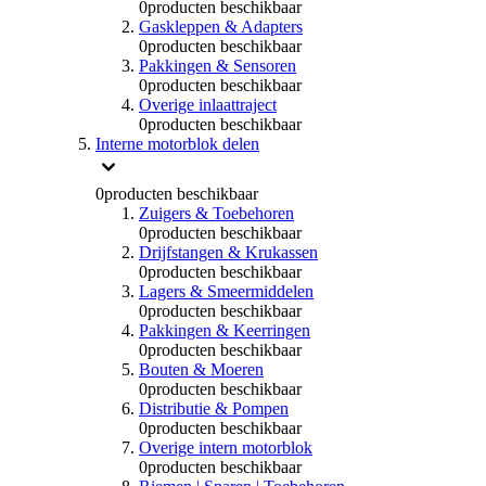
0
producten beschikbaar
Gaskleppen & Adapters
0
producten beschikbaar
Pakkingen & Sensoren
0
producten beschikbaar
Overige inlaattraject
0
producten beschikbaar
Interne motorblok delen
0
producten beschikbaar
Zuigers & Toebehoren
0
producten beschikbaar
Drijfstangen & Krukassen
0
producten beschikbaar
Lagers & Smeermiddelen
0
producten beschikbaar
Pakkingen & Keerringen
0
producten beschikbaar
Bouten & Moeren
0
producten beschikbaar
Distributie & Pompen
0
producten beschikbaar
Overige intern motorblok
0
producten beschikbaar