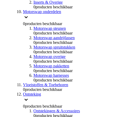
Inserts & Overige
0
producten beschikbaar
Motorswap onderdelen
0
producten beschikbaar
Motorswap steunen
0
producten beschikbaar
Motorswap aandrijfassen
0
producten beschikbaar
Motorswap spruitstukken
0
producten beschikbaar
Motorswap overige
0
producten beschikbaar
Motorswap pakketten
0
producten beschikbaar
Motorswap harnesses
0
producten beschikbaar
Vloeistoffen & Toebehoren
0
producten beschikbaar
Ontsteking
0
producten beschikbaar
Ontstekingen & Accessoires
0
producten beschikbaar