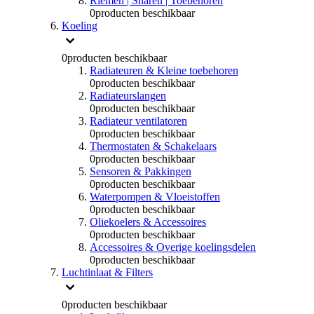
Riemen | Snaren | Toebehoren
0
producten beschikbaar
Koeling
0
producten beschikbaar
Radiateuren & Kleine toebehoren
0
producten beschikbaar
Radiateurslangen
0
producten beschikbaar
Radiateur ventilatoren
0
producten beschikbaar
Thermostaten & Schakelaars
0
producten beschikbaar
Sensoren & Pakkingen
0
producten beschikbaar
Waterpompen & Vloeistoffen
0
producten beschikbaar
Oliekoelers & Accessoires
0
producten beschikbaar
Accessoires & Overige koelingsdelen
0
producten beschikbaar
Luchtinlaat & Filters
0
producten beschikbaar