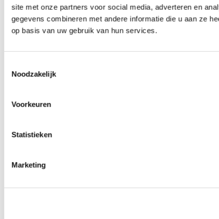
site met onze partners voor social media, adverteren en an
Wielmoeren
0
producten beschikbaar
gegevens combineren met andere informatie die u aan ze hee
Draadeinden
op basis van uw gebruik van hun services.
0
producten beschikbaar
Velgen overige
0
producten beschikbaar
Velgen | Wielen
Toestemmingsselectie
0
producten beschikbaar
Noodzakelijk
Banden
0
producten beschikbaar
Remmen
Voorkeuren
0
producten beschikbaar
Remschijven
Statistieken
0
producten beschikbaar
Remblokken
0
producten beschikbaar
Remklauwen
Marketing
0
producten beschikbaar
Remleidingen
0
producten beschikbaar
Big brake kits
0
producten beschikbaar
Remvloeistoffen