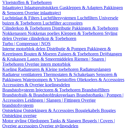
Vloeistoffen & Toebehoren
Inlaattraject
Inlaatspruitstukken
Gaskleppen & Adapters
Pakkingen
& Sensoren
Overige inlaattraject
Luchtinlaat & Filters
Luchtfiltersystemen
Luchtfilters
Universele
buizen & Toebehoren
Luchtfilter accessoires
Cilinderkop & Toebehoren
Distributie
Pakkingen & Toebehoren
Nokkenassen
Nokkenas poelies
Kleppen & Toebehoren
Styling
delen
Overige cilinderkop & Toebehoren
Turbo | Compressor | NOS
Interne motorblok delen
Distributie & Pompen
Pakkingen &
Keerringen
Bouten & Moeren
Zuigers & Toebehoren
Drijfstangen
& Krukassen
Lagers & Smeermiddelen
Riemen | Snaren |
Toebehoren
Overige intern motorblok
Koeling
Radiateuren & Kleine toebehoren
Radiateurslangen
Radiateur ventilatoren
Thermostaten & Schakelaars
Sensoren &
Pakkingen
Waterpompen & Vloeistoffen
Oliekoelers & Accessoires
Accessoires & Overige koelingsdelen
Brandstofsysteem
Injectoren & Toebehoren
Brandstoffilters
Brandstofrails & Brandstofdrukregelaars
Brandstoftanks | Pompen |
Accessoires
Leidingen | Slangen | Fittingen
Overige
brandstofsysteem
Ontsteking
Ontstekingen & Accessoires
Bougiekabels
Bougies
Ontsteking overige
Motor styling
Oliedoppen
Tanks & Slangen
Beugels | Covers |
Overige accessoires
Overige stylingsdelen