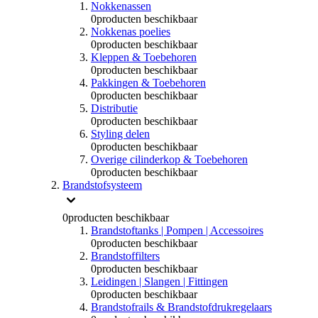
Nokkenassen
0
producten beschikbaar
Nokkenas poelies
0
producten beschikbaar
Kleppen & Toebehoren
0
producten beschikbaar
Pakkingen & Toebehoren
0
producten beschikbaar
Distributie
0
producten beschikbaar
Styling delen
0
producten beschikbaar
Overige cilinderkop & Toebehoren
0
producten beschikbaar
Brandstofsysteem
0
producten beschikbaar
Brandstoftanks | Pompen | Accessoires
0
producten beschikbaar
Brandstoffilters
0
producten beschikbaar
Leidingen | Slangen | Fittingen
0
producten beschikbaar
Brandstofrails & Brandstofdrukregelaars