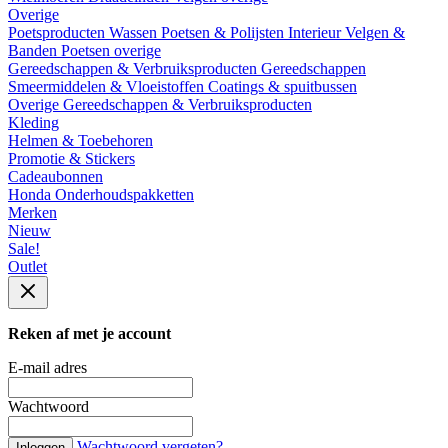
Overige
Poetsproducten
Wassen
Poetsen & Polijsten
Interieur
Velgen &
Banden
Poetsen overige
Gereedschappen & Verbruiksproducten
Gereedschappen
Smeermiddelen & Vloeistoffen
Coatings & spuitbussen
Overige Gereedschappen & Verbruiksproducten
Kleding
Helmen & Toebehoren
Promotie & Stickers
Cadeaubonnen
Honda Onderhoudspakketten
Merken
Nieuw
Sale!
Outlet
Reken af met je account
E-mail adres
Wachtwoord
Wachtwoord vergeten?
Inloggen