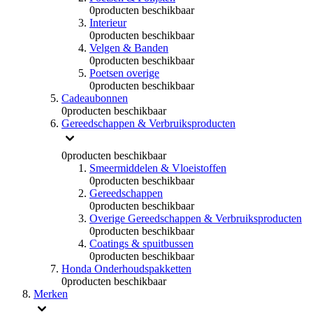
0
producten beschikbaar
Interieur
0
producten beschikbaar
Velgen & Banden
0
producten beschikbaar
Poetsen overige
0
producten beschikbaar
Cadeaubonnen
0
producten beschikbaar
Gereedschappen & Verbruiksproducten
0
producten beschikbaar
Smeermiddelen & Vloeistoffen
0
producten beschikbaar
Gereedschappen
0
producten beschikbaar
Overige Gereedschappen & Verbruiksproducten
0
producten beschikbaar
Coatings & spuitbussen
0
producten beschikbaar
Honda Onderhoudspakketten
0
producten beschikbaar
Merken