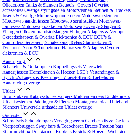
Oliedoppen
Tanks & Slangen
Beugels | Covers | Overige
accessoires
Overige stylingsdelen
Motorsteunen
Steunen & Brackets
Inserts & Overige
Motorswap onderdelen
Motorswap steunen
Motorswap aandrijfassen
Motorswap spruitstukken
Motorswap
harnesses
Motorswap pakketten
Motorswap overige
Slangen &
Fittingen
Olie- en brandstofslangen
Fittingen
Adapters & Verlopen
Gereedschappen & Overige
Elektronica & ECU
ECU's &
Controllers
Sensoren | Schakelaars | Relais
Startmotoren &
Dynamo's
Accu & Toebehoren
Harnassen & Adapters
Overige
elektronica & ECU
Aandrijving
Schakelen & Ontkoppelen
Koppelingssets
Vliegwielen
Aandrijfassen
Homokineten & Hoezen
LSD's
Vertandingen &
Synchro's
Lagers & Keerringen
Vloeistoffen & Toebehoren
Aandrijving overige
Uitlaat
Spruitstukken
Katalysator vervangers
Middendempers
Einddempers
Uitlaatsystemen
Pakkingen & Flenzen
Montagemateriaal
Hitteband
Silencers
Universele uitlaatdelen
Uitlaat overige
Onderstel
Schroefsets
Schokdempers
Verlagingsveren
Camber kits & Toe kits
Veerpootbruggen
Sway bars & Toebehoren
Braces
Traction bars
Stuurinrichting
Draagarmen
Rubbers
Kogels & Hoezen
Wiellagers