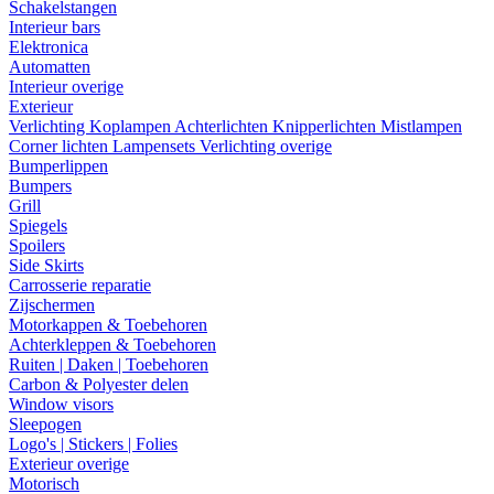
Schakelstangen
Interieur bars
Elektronica
Automatten
Interieur overige
Exterieur
Verlichting
Koplampen
Achterlichten
Knipperlichten
Mistlampen
Corner lichten
Lampensets
Verlichting overige
Bumperlippen
Bumpers
Grill
Spiegels
Spoilers
Side Skirts
Carrosserie reparatie
Zijschermen
Motorkappen & Toebehoren
Achterkleppen & Toebehoren
Ruiten | Daken | Toebehoren
Carbon & Polyester delen
Window visors
Sleepogen
Logo's | Stickers | Folies
Exterieur overige
Motorisch