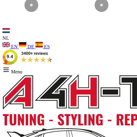
NL
EN
DE
ES
Menu