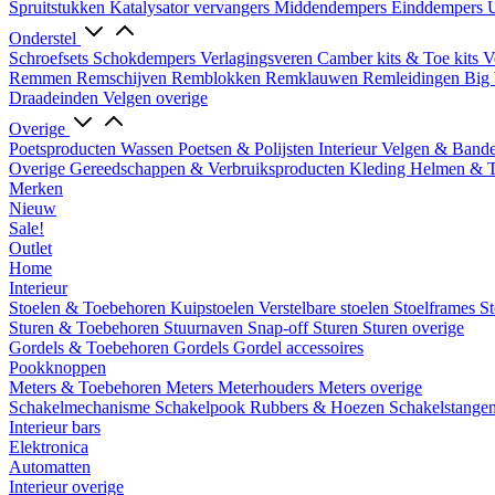
Spruitstukken
Katalysator vervangers
Middendempers
Einddempers
U
Onderstel
Schroefsets
Schokdempers
Verlagingsveren
Camber kits & Toe kits
V
Remmen
Remschijven
Remblokken
Remklauwen
Remleidingen
Big 
Draadeinden
Velgen overige
Overige
Poetsproducten
Wassen
Poetsen & Polijsten
Interieur
Velgen & Band
Overige Gereedschappen & Verbruiksproducten
Kleding
Helmen & 
Merken
Nieuw
Sale!
Outlet
Home
Interieur
Stoelen & Toebehoren
Kuipstoelen
Verstelbare stoelen
Stoelframes
St
Sturen & Toebehoren
Stuurnaven
Snap-off
Sturen
Sturen overige
Gordels & Toebehoren
Gordels
Gordel accessoires
Pookknoppen
Meters & Toebehoren
Meters
Meterhouders
Meters overige
Schakelmechanisme
Schakelpook
Rubbers & Hoezen
Schakelstange
Interieur bars
Elektronica
Automatten
Interieur overige