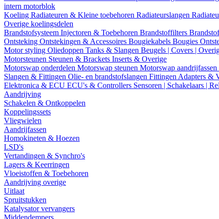
intern motorblok
Koeling
Radiateuren & Kleine toebehoren
Radiateurslangen
Radiateu
Overige koelingsdelen
Brandstofsysteem
Injectoren & Toebehoren
Brandstoffilters
Brandstof
Ontsteking
Ontstekingen & Accessoires
Bougiekabels
Bougies
Ontst
Motor styling
Oliedoppen
Tanks & Slangen
Beugels | Covers | Overi
Motorsteunen
Steunen & Brackets
Inserts & Overige
Motorswap onderdelen
Motorswap steunen
Motorswap aandrijfassen
Slangen & Fittingen
Olie- en brandstofslangen
Fittingen
Adapters & 
Elektronica & ECU
ECU's & Controllers
Sensoren | Schakelaars | Re
Aandrijving
Schakelen & Ontkoppelen
Koppelingssets
Vliegwielen
Aandrijfassen
Homokineten & Hoezen
LSD's
Vertandingen & Synchro's
Lagers & Keerringen
Vloeistoffen & Toebehoren
Aandrijving overige
Uitlaat
Spruitstukken
Katalysator vervangers
Middendempers