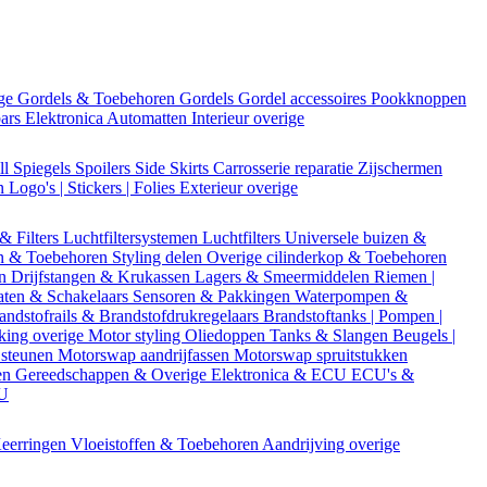
ige
Gordels & Toebehoren
Gordels
Gordel accessoires
Pookknoppen
bars
Elektronica
Automatten
Interieur overige
ll
Spiegels
Spoilers
Side Skirts
Carrosserie reparatie
Zijschermen
en
Logo's | Stickers | Folies
Exterieur overige
 & Filters
Luchtfiltersystemen
Luchtfilters
Universele buizen &
n & Toebehoren
Styling delen
Overige cilinderkop & Toebehoren
en
Drijfstangen & Krukassen
Lagers & Smeermiddelen
Riemen |
aten & Schakelaars
Sensoren & Pakkingen
Waterpompen &
andstofrails & Brandstofdrukregelaars
Brandstoftanks | Pompen |
king overige
Motor styling
Oliedoppen
Tanks & Slangen
Beugels |
 steunen
Motorswap aandrijfassen
Motorswap spruitstukken
en
Gereedschappen & Overige
Elektronica & ECU
ECU's &
CU
eerringen
Vloeistoffen & Toebehoren
Aandrijving overige