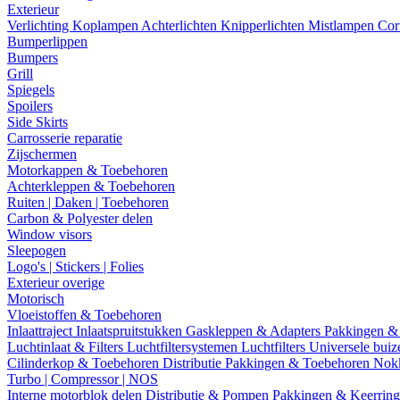
Exterieur
Verlichting
Koplampen
Achterlichten
Knipperlichten
Mistlampen
Cor
Bumperlippen
Bumpers
Grill
Spiegels
Spoilers
Side Skirts
Carrosserie reparatie
Zijschermen
Motorkappen & Toebehoren
Achterkleppen & Toebehoren
Ruiten | Daken | Toebehoren
Carbon & Polyester delen
Window visors
Sleepogen
Logo's | Stickers | Folies
Exterieur overige
Motorisch
Vloeistoffen & Toebehoren
Inlaattraject
Inlaatspruitstukken
Gaskleppen & Adapters
Pakkingen &
Luchtinlaat & Filters
Luchtfiltersystemen
Luchtfilters
Universele bui
Cilinderkop & Toebehoren
Distributie
Pakkingen & Toebehoren
Nok
Turbo | Compressor | NOS
Interne motorblok delen
Distributie & Pompen
Pakkingen & Keerrin