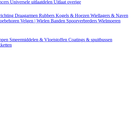
encers
Universele uitlaatdelen
Uitlaat overige
richting
Draagarmen
Rubbers
Kogels & Hoezen
Wiellagers & Naven
Toebehoren
Velgen | Wielen
Banden
Spoorverbreders
Wielmoeren
appen
Smeermiddelen & Vloeistoffen
Coatings & spuitbussen
ketten