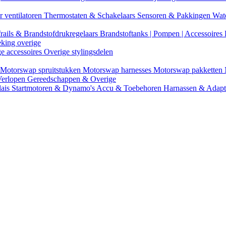
r ventilatoren
Thermostaten & Schakelaars
Sensoren & Pakkingen
Wat
rails & Brandstofdrukregelaars
Brandstoftanks | Pompen | Accessoires
eking overige
ge accessoires
Overige stylingsdelen
Motorswap spruitstukken
Motorswap harnesses
Motorswap pakketten
Verlopen
Gereedschappen & Overige
lais
Startmotoren & Dynamo's
Accu & Toebehoren
Harnassen & Adap