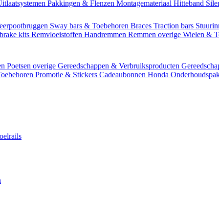
itlaatsystemen
Pakkingen & Flenzen
Montagemateriaal
Hitteband
Sil
eerpootbruggen
Sway bars & Toebehoren
Braces
Traction bars
Stuurin
brake kits
Remvloeistoffen
Handremmen
Remmen overige
Wielen & 
en
Poetsen overige
Gereedschappen & Verbruiksproducten
Gereedsch
Toebehoren
Promotie & Stickers
Cadeaubonnen
Honda Onderhoudspak
oelrails
n