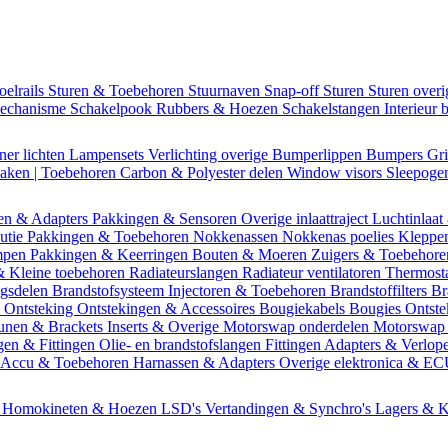
oelrails
Sturen & Toebehoren
Stuurnaven
Snap-off
Sturen
Sturen over
mechanisme
Schakelpook
Rubbers & Hoezen
Schakelstangen
Interieur 
ner lichten
Lampensets
Verlichting overige
Bumperlippen
Bumpers
Gri
Daken | Toebehoren
Carbon & Polyester delen
Window visors
Sleepog
en & Adapters
Pakkingen & Sensoren
Overige inlaattraject
Luchtinlaat
butie
Pakkingen & Toebehoren
Nokkenassen
Nokkenas poelies
Kleppe
ompen
Pakkingen & Keerringen
Bouten & Moeren
Zuigers & Toebehor
& Kleine toebehoren
Radiateurslangen
Radiateur ventilatoren
Thermost
ngsdelen
Brandstofsysteem
Injectoren & Toebehoren
Brandstoffilters
Br
m
Ontsteking
Ontstekingen & Accessoires
Bougiekabels
Bougies
Ontste
unen & Brackets
Inserts & Overige
Motorswap onderdelen
Motorswap
gen & Fittingen
Olie- en brandstofslangen
Fittingen
Adapters & Verlop
Accu & Toebehoren
Harnassen & Adapters
Overige elektronica & E
n
Homokineten & Hoezen
LSD's
Vertandingen & Synchro's
Lagers & K