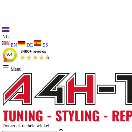
NL
EN
DE
ES
Menu
Doorzoek de hele winkel