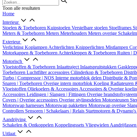
Toon alle resultaten
Home
Interieur
Stoelen & Toebehoren
Kuipstoelen
Verstelbare stoelen
Stoelframes
St
Meters & Toebehoren
Meters
Meterhouders
Meters overige
Schakel
Exterieur
Verlichting
Koplampen
Achterlichten
Knipperlichten
Mistlampen
Cor
Motorkappen & Toebehoren
Achterkleppen & Toebehoren
Ruiten | 
Motorisch
Vloeistoffen & Toebehoren
Inlaattraject
Inlaatspruitstukken
Gasklepp
Toebehoren
Luchtfilter accessoires
Cilinderkop & Toebehoren
Distri
Turbo | Compressor | NOS
Interne motorblok delen
Distributie & P
Snaren | Toebehoren
Overige intern motorblok
Koeling
Radiateuren 
Vloeistoffen
Oliekoelers & Accessoires
Accessoires & Overige koeli
Accessoires
Leidingen | Slangen | Fittingen
Overige brandstofsystee
Covers | Overige accessoires
Overige stylingsdelen
Motorsteunen
Ste
Motorswap harnesses
Motorswap pakketten
Motorswap overige
Slan
Controllers
Sensoren | Schakelaars | Relais
Startmotoren & Dynamo's
Aandrijving
Schakelen & Ontkoppelen
Koppelingssets
Vliegwielen
Aandrijfasse
Uitlaat