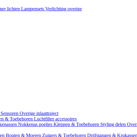
ner lichten
Lampensets
Verlichting overige
 Sensoren
Overige inlaattraject
zen & Toebehoren
Luchtfilter accessoires
kenassen
Nokkenas poelies
Kleppen & Toebehoren
Styling delen
Over
gen
Bouten & Moeren
Zuigers & Toebehoren
Drijfstangen & Krukasse