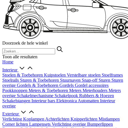
Doorzoek de hele winkel
Toon alle resultaten
Home
Interieur
Stoelen & Toebehoren
Kuipstoelen
Verstelbare stoelen
Stoelframes
Stoelrails
Sturen & Toebehoren
Stuurnaven
Snap-off
Sturen
Sturen
overige
Gordels & Toebehoren
Gordels
Gordel accessoires
Pookknoppen
Meters & Toebehoren
Meters
Meterhouders
Meters
overige
Schakelmechanisme
Schakelpook
Rubbers & Hoezen
Schakelstangen
Interieur bars
Elektronica
Automatten
Interieur
overige
Exterieur
Verlichting
Koplampen
Achterlichten
Knipperlichten
Mistlampen
Corner lichten
Lampensets
Verlichting overige
Bumperlippen