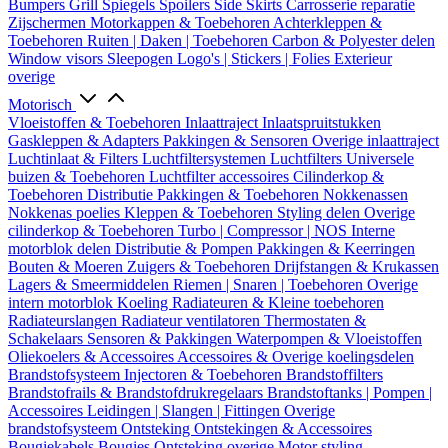
Bumpers
Grill
Spiegels
Spoilers
Side Skirts
Carrosserie reparatie
Zijschermen
Motorkappen & Toebehoren
Achterkleppen &
Toebehoren
Ruiten | Daken | Toebehoren
Carbon & Polyester delen
Window visors
Sleepogen
Logo's | Stickers | Folies
Exterieur
overige
Motorisch
Vloeistoffen & Toebehoren
Inlaattraject
Inlaatspruitstukken
Gaskleppen & Adapters
Pakkingen & Sensoren
Overige inlaattraject
Luchtinlaat & Filters
Luchtfiltersystemen
Luchtfilters
Universele
buizen & Toebehoren
Luchtfilter accessoires
Cilinderkop &
Toebehoren
Distributie
Pakkingen & Toebehoren
Nokkenassen
Nokkenas poelies
Kleppen & Toebehoren
Styling delen
Overige
cilinderkop & Toebehoren
Turbo | Compressor | NOS
Interne
motorblok delen
Distributie & Pompen
Pakkingen & Keerringen
Bouten & Moeren
Zuigers & Toebehoren
Drijfstangen & Krukassen
Lagers & Smeermiddelen
Riemen | Snaren | Toebehoren
Overige
intern motorblok
Koeling
Radiateuren & Kleine toebehoren
Radiateurslangen
Radiateur ventilatoren
Thermostaten &
Schakelaars
Sensoren & Pakkingen
Waterpompen & Vloeistoffen
Oliekoelers & Accessoires
Accessoires & Overige koelingsdelen
Brandstofsysteem
Injectoren & Toebehoren
Brandstoffilters
Brandstofrails & Brandstofdrukregelaars
Brandstoftanks | Pompen |
Accessoires
Leidingen | Slangen | Fittingen
Overige
brandstofsysteem
Ontsteking
Ontstekingen & Accessoires
Bougiekabels
Bougies
Ontsteking overige
Motor styling