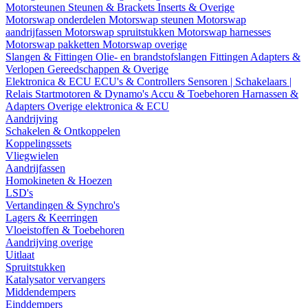
Motorsteunen
Steunen & Brackets
Inserts & Overige
Motorswap onderdelen
Motorswap steunen
Motorswap
aandrijfassen
Motorswap spruitstukken
Motorswap harnesses
Motorswap pakketten
Motorswap overige
Slangen & Fittingen
Olie- en brandstofslangen
Fittingen
Adapters &
Verlopen
Gereedschappen & Overige
Elektronica & ECU
ECU's & Controllers
Sensoren | Schakelaars |
Relais
Startmotoren & Dynamo's
Accu & Toebehoren
Harnassen &
Adapters
Overige elektronica & ECU
Aandrijving
Schakelen & Ontkoppelen
Koppelingssets
Vliegwielen
Aandrijfassen
Homokineten & Hoezen
LSD's
Vertandingen & Synchro's
Lagers & Keerringen
Vloeistoffen & Toebehoren
Aandrijving overige
Uitlaat
Spruitstukken
Katalysator vervangers
Middendempers
Einddempers