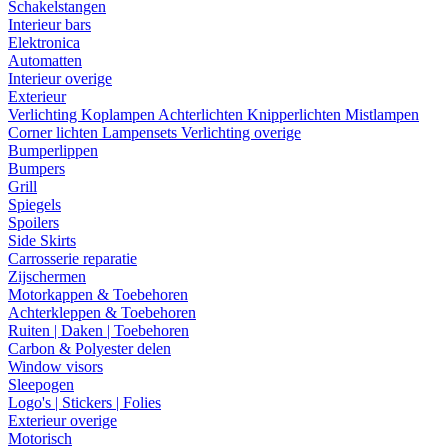
Schakelstangen
Interieur bars
Elektronica
Automatten
Interieur overige
Exterieur
Verlichting
Koplampen
Achterlichten
Knipperlichten
Mistlampen
Corner lichten
Lampensets
Verlichting overige
Bumperlippen
Bumpers
Grill
Spiegels
Spoilers
Side Skirts
Carrosserie reparatie
Zijschermen
Motorkappen & Toebehoren
Achterkleppen & Toebehoren
Ruiten | Daken | Toebehoren
Carbon & Polyester delen
Window visors
Sleepogen
Logo's | Stickers | Folies
Exterieur overige
Motorisch