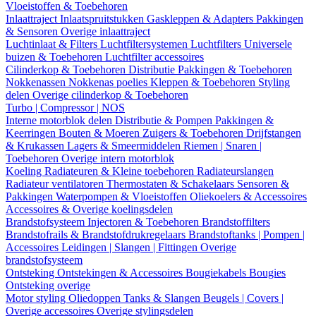
Vloeistoffen & Toebehoren
Inlaattraject
Inlaatspruitstukken
Gaskleppen & Adapters
Pakkingen
& Sensoren
Overige inlaattraject
Luchtinlaat & Filters
Luchtfiltersystemen
Luchtfilters
Universele
buizen & Toebehoren
Luchtfilter accessoires
Cilinderkop & Toebehoren
Distributie
Pakkingen & Toebehoren
Nokkenassen
Nokkenas poelies
Kleppen & Toebehoren
Styling
delen
Overige cilinderkop & Toebehoren
Turbo | Compressor | NOS
Interne motorblok delen
Distributie & Pompen
Pakkingen &
Keerringen
Bouten & Moeren
Zuigers & Toebehoren
Drijfstangen
& Krukassen
Lagers & Smeermiddelen
Riemen | Snaren |
Toebehoren
Overige intern motorblok
Koeling
Radiateuren & Kleine toebehoren
Radiateurslangen
Radiateur ventilatoren
Thermostaten & Schakelaars
Sensoren &
Pakkingen
Waterpompen & Vloeistoffen
Oliekoelers & Accessoires
Accessoires & Overige koelingsdelen
Brandstofsysteem
Injectoren & Toebehoren
Brandstoffilters
Brandstofrails & Brandstofdrukregelaars
Brandstoftanks | Pompen |
Accessoires
Leidingen | Slangen | Fittingen
Overige
brandstofsysteem
Ontsteking
Ontstekingen & Accessoires
Bougiekabels
Bougies
Ontsteking overige
Motor styling
Oliedoppen
Tanks & Slangen
Beugels | Covers |
Overige accessoires
Overige stylingsdelen