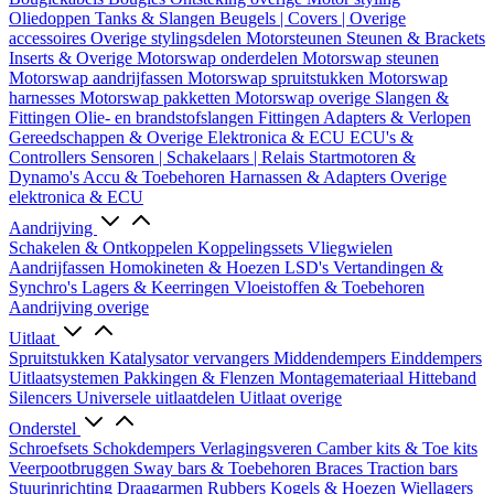
Oliedoppen
Tanks & Slangen
Beugels | Covers | Overige
accessoires
Overige stylingsdelen
Motorsteunen
Steunen & Brackets
Inserts & Overige
Motorswap onderdelen
Motorswap steunen
Motorswap aandrijfassen
Motorswap spruitstukken
Motorswap
harnesses
Motorswap pakketten
Motorswap overige
Slangen &
Fittingen
Olie- en brandstofslangen
Fittingen
Adapters & Verlopen
Gereedschappen & Overige
Elektronica & ECU
ECU's &
Controllers
Sensoren | Schakelaars | Relais
Startmotoren &
Dynamo's
Accu & Toebehoren
Harnassen & Adapters
Overige
elektronica & ECU
Aandrijving
Schakelen & Ontkoppelen
Koppelingssets
Vliegwielen
Aandrijfassen
Homokineten & Hoezen
LSD's
Vertandingen &
Synchro's
Lagers & Keerringen
Vloeistoffen & Toebehoren
Aandrijving overige
Uitlaat
Spruitstukken
Katalysator vervangers
Middendempers
Einddempers
Uitlaatsystemen
Pakkingen & Flenzen
Montagemateriaal
Hitteband
Silencers
Universele uitlaatdelen
Uitlaat overige
Onderstel
Schroefsets
Schokdempers
Verlagingsveren
Camber kits & Toe kits
Veerpootbruggen
Sway bars & Toebehoren
Braces
Traction bars
Stuurinrichting
Draagarmen
Rubbers
Kogels & Hoezen
Wiellagers