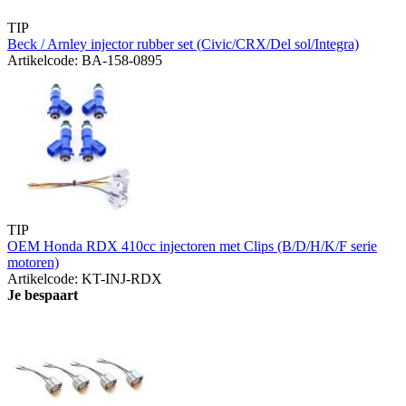
TIP
Beck / Arnley injector rubber set (Civic/CRX/Del sol/Integra)
Artikelcode: BA-158-0895
TIP
OEM Honda RDX 410cc injectoren met Clips (B/D/H/K/F serie
motoren)
Artikelcode: KT-INJ-RDX
Je bespaart