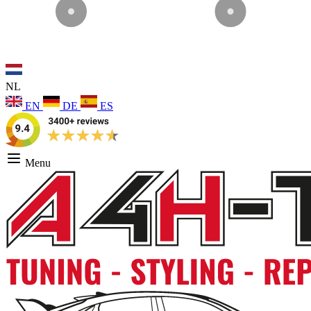
NL
EN
DE
ES
Menu