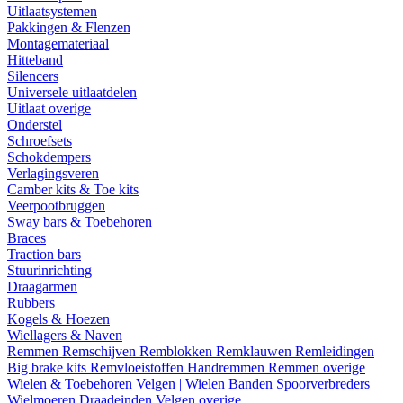
Uitlaatsystemen
Pakkingen & Flenzen
Montagemateriaal
Hitteband
Silencers
Universele uitlaatdelen
Uitlaat overige
Onderstel
Schroefsets
Schokdempers
Verlagingsveren
Camber kits & Toe kits
Veerpootbruggen
Sway bars & Toebehoren
Braces
Traction bars
Stuurinrichting
Draagarmen
Rubbers
Kogels & Hoezen
Wiellagers & Naven
Remmen
Remschijven
Remblokken
Remklauwen
Remleidingen
Big brake kits
Remvloeistoffen
Handremmen
Remmen overige
Wielen & Toebehoren
Velgen | Wielen
Banden
Spoorverbreders
Wielmoeren
Draadeinden
Velgen overige