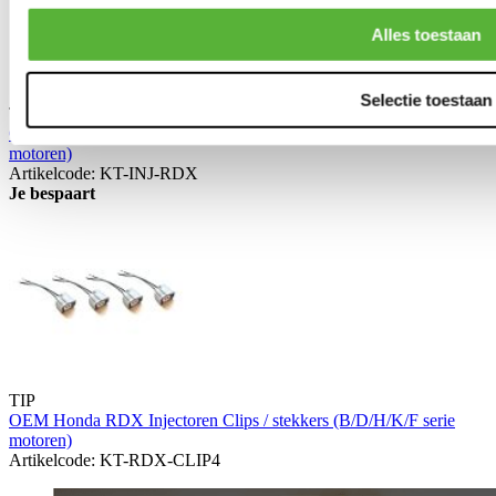
Alles toestaan
Selectie toestaan
TIP
OEM Honda RDX 410cc injectoren met Clips (B/D/H/K/F serie
motoren)
Artikelcode: KT-INJ-RDX
Je bespaart
TIP
OEM Honda RDX Injectoren Clips / stekkers (B/D/H/K/F serie
motoren)
Artikelcode: KT-RDX-CLIP4