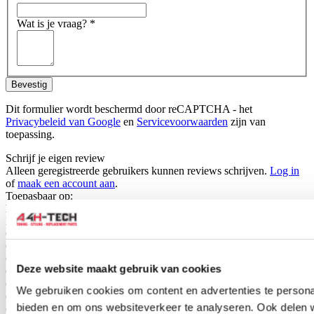
Wat is je vraag?
*
Bevestig
Dit formulier wordt beschermd door reCAPTCHA - het
Privacybeleid van Google
en
Servicevoorwaarden
zijn van
toepassing.
Schrijf je eigen review
Alleen geregistreerde gebruikers kunnen reviews schrijven.
Log in
of
maak een account aan
.
Toepasbaar op:
Honda
Del Sol 1996-1998 1.6 VTI (EG2)
Civic 3 deurs/hatchback 1996-1998 1.6 VTI (EK4)
Civic 3 deurs/hatchback 1996-1998 1.6 Type R (JDM) (EK9)
Civic 3 deurs/hatchback 1999-2000 1.6 VTI (EK4)
Deze website maakt gebruik van cookies
Civic 3 deurs/hatchback 1999-2000 1.6 Type R (JDM) (EK9)
Civic 5 deurs/hatchback 1997-2001 1.8 VTI (MB6)
We gebruiken cookies om content en advertenties te personal
Civic 4 deurs/sedan 1996-1998 1.6 VTI (EK4)
bieden en om ons websiteverkeer te analyseren. Ook delen 
Civic 4 deurs/sedan 1999-2000 1.6 VTI (EK4)