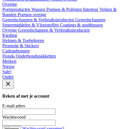
Overige
Poetsproducten
Wassen
Poetsen & Polijsten
Interieur
Velgen &
Banden
Poetsen overige
Gereedschappen & Verbruiksproducten
Gereedschappen
Smeermiddelen & Vloeistoffen
Coatings & spuitbussen
Overige Gereedschappen & Verbruiksproducten
Kleding
Helmen & Toebehoren
Promotie & Stickers
Cadeaubonnen
Honda Onderhoudspakketten
Merken
Nieuw
Sale!
Outlet
Reken af met je account
E-mail adres
Wachtwoord
Wachtwoord vergeten?
Inloggen