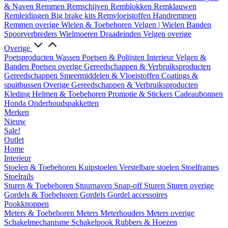
& Naven
Remmen
Remschijven
Remblokken
Remklauwen
Remleidingen
Big brake kits
Remvloeistoffen
Handremmen
Remmen overige
Wielen & Toebehoren
Velgen | Wielen
Banden
Spoorverbreders
Wielmoeren
Draadeinden
Velgen overige
Overige
Poetsproducten
Wassen
Poetsen & Polijsten
Interieur
Velgen &
Banden
Poetsen overige
Gereedschappen & Verbruiksproducten
Gereedschappen
Smeermiddelen & Vloeistoffen
Coatings &
spuitbussen
Overige Gereedschappen & Verbruiksproducten
Kleding
Helmen & Toebehoren
Promotie & Stickers
Cadeaubonnen
Honda Onderhoudspakketten
Merken
Nieuw
Sale!
Outlet
Home
Interieur
Stoelen & Toebehoren
Kuipstoelen
Verstelbare stoelen
Stoelframes
Stoelrails
Sturen & Toebehoren
Stuurnaven
Snap-off
Sturen
Sturen overige
Gordels & Toebehoren
Gordels
Gordel accessoires
Pookknoppen
Meters & Toebehoren
Meters
Meterhouders
Meters overige
Schakelmechanisme
Schakelpook
Rubbers & Hoezen