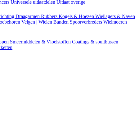
encers
Universele uitlaatdelen
Uitlaat overige
richting
Draagarmen
Rubbers
Kogels & Hoezen
Wiellagers & Naven
Toebehoren
Velgen | Wielen
Banden
Spoorverbreders
Wielmoeren
appen
Smeermiddelen & Vloeistoffen
Coatings & spuitbussen
ketten