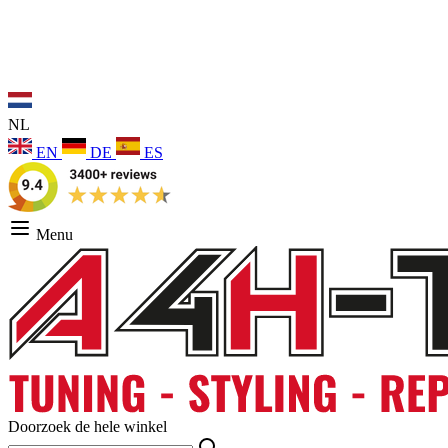
NL
EN
DE
ES
Menu
Doorzoek de hele winkel