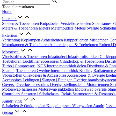
Toon alle resultaten
Home
Interieur
Stoelen & Toebehoren
Kuipstoelen
Verstelbare stoelen
Stoelframes
St
Meters & Toebehoren
Meters
Meterhouders
Meters overige
Schakel
Exterieur
Verlichting
Koplampen
Achterlichten
Knipperlichten
Mistlampen
Cor
Motorkappen & Toebehoren
Achterkleppen & Toebehoren
Ruiten | 
Motorisch
Vloeistoffen & Toebehoren
Inlaattraject
Inlaatspruitstukken
Gasklepp
Toebehoren
Luchtfilter accessoires
Cilinderkop & Toebehoren
Distri
Turbo | Compressor | NOS
Interne motorblok delen
Distributie & P
Snaren | Toebehoren
Overige intern motorblok
Koeling
Radiateuren 
Vloeistoffen
Oliekoelers & Accessoires
Accessoires & Overige koeli
Accessoires
Leidingen | Slangen | Fittingen
Overige brandstofsystee
Covers | Overige accessoires
Overige stylingsdelen
Motorsteunen
Ste
Motorswap harnesses
Motorswap pakketten
Motorswap overige
Slan
Controllers
Sensoren | Schakelaars | Relais
Startmotoren & Dynamo's
Aandrijving
Schakelen & Ontkoppelen
Koppelingssets
Vliegwielen
Aandrijfasse
Uitlaat