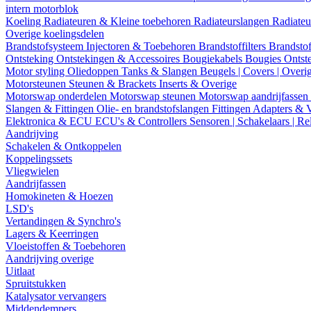
intern motorblok
Koeling
Radiateuren & Kleine toebehoren
Radiateurslangen
Radiateu
Overige koelingsdelen
Brandstofsysteem
Injectoren & Toebehoren
Brandstoffilters
Brandstof
Ontsteking
Ontstekingen & Accessoires
Bougiekabels
Bougies
Ontst
Motor styling
Oliedoppen
Tanks & Slangen
Beugels | Covers | Overi
Motorsteunen
Steunen & Brackets
Inserts & Overige
Motorswap onderdelen
Motorswap steunen
Motorswap aandrijfassen
Slangen & Fittingen
Olie- en brandstofslangen
Fittingen
Adapters & 
Elektronica & ECU
ECU's & Controllers
Sensoren | Schakelaars | Re
Aandrijving
Schakelen & Ontkoppelen
Koppelingssets
Vliegwielen
Aandrijfassen
Homokineten & Hoezen
LSD's
Vertandingen & Synchro's
Lagers & Keerringen
Vloeistoffen & Toebehoren
Aandrijving overige
Uitlaat
Spruitstukken
Katalysator vervangers
Middendempers