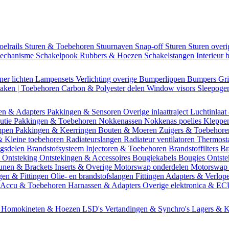
oelrails
Sturen & Toebehoren
Stuurnaven
Snap-off
Sturen
Sturen over
mechanisme
Schakelpook
Rubbers & Hoezen
Schakelstangen
Interieur 
ner lichten
Lampensets
Verlichting overige
Bumperlippen
Bumpers
Gri
Daken | Toebehoren
Carbon & Polyester delen
Window visors
Sleepog
en & Adapters
Pakkingen & Sensoren
Overige inlaattraject
Luchtinlaat
butie
Pakkingen & Toebehoren
Nokkenassen
Nokkenas poelies
Kleppe
ompen
Pakkingen & Keerringen
Bouten & Moeren
Zuigers & Toebehor
& Kleine toebehoren
Radiateurslangen
Radiateur ventilatoren
Thermost
ngsdelen
Brandstofsysteem
Injectoren & Toebehoren
Brandstoffilters
Br
m
Ontsteking
Ontstekingen & Accessoires
Bougiekabels
Bougies
Ontste
unen & Brackets
Inserts & Overige
Motorswap onderdelen
Motorswap
gen & Fittingen
Olie- en brandstofslangen
Fittingen
Adapters & Verlop
Accu & Toebehoren
Harnassen & Adapters
Overige elektronica & E
n
Homokineten & Hoezen
LSD's
Vertandingen & Synchro's
Lagers & K