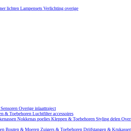
ner lichten
Lampensets
Verlichting overige
 Sensoren
Overige inlaattraject
zen & Toebehoren
Luchtfilter accessoires
kenassen
Nokkenas poelies
Kleppen & Toebehoren
Styling delen
Over
gen
Bouten & Moeren
Zuigers & Toebehoren
Drijfstangen & Krukasse