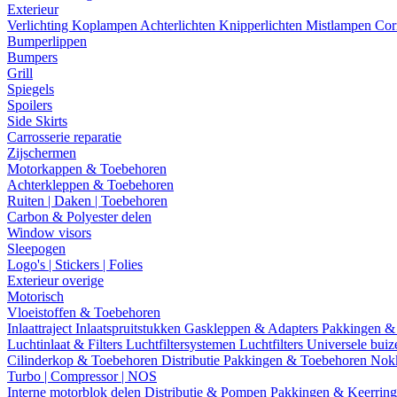
Exterieur
Verlichting
Koplampen
Achterlichten
Knipperlichten
Mistlampen
Cor
Bumperlippen
Bumpers
Grill
Spiegels
Spoilers
Side Skirts
Carrosserie reparatie
Zijschermen
Motorkappen & Toebehoren
Achterkleppen & Toebehoren
Ruiten | Daken | Toebehoren
Carbon & Polyester delen
Window visors
Sleepogen
Logo's | Stickers | Folies
Exterieur overige
Motorisch
Vloeistoffen & Toebehoren
Inlaattraject
Inlaatspruitstukken
Gaskleppen & Adapters
Pakkingen &
Luchtinlaat & Filters
Luchtfiltersystemen
Luchtfilters
Universele bui
Cilinderkop & Toebehoren
Distributie
Pakkingen & Toebehoren
Nok
Turbo | Compressor | NOS
Interne motorblok delen
Distributie & Pompen
Pakkingen & Keerrin