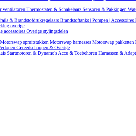
r ventilatoren
Thermostaten & Schakelaars
Sensoren & Pakkingen
Wat
rails & Brandstofdrukregelaars
Brandstoftanks | Pompen | Accessoires
eking overige
ge accessoires
Overige stylingsdelen
Motorswap spruitstukken
Motorswap harnesses
Motorswap pakketten
Verlopen
Gereedschappen & Overige
lais
Startmotoren & Dynamo's
Accu & Toebehoren
Harnassen & Adap