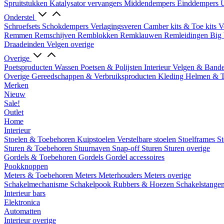
Spruitstukken
Katalysator vervangers
Middendempers
Einddempers
U
Onderstel
Schroefsets
Schokdempers
Verlagingsveren
Camber kits & Toe kits
V
Remmen
Remschijven
Remblokken
Remklauwen
Remleidingen
Big 
Draadeinden
Velgen overige
Overige
Poetsproducten
Wassen
Poetsen & Polijsten
Interieur
Velgen & Band
Overige Gereedschappen & Verbruiksproducten
Kleding
Helmen & 
Merken
Nieuw
Sale!
Outlet
Home
Interieur
Stoelen & Toebehoren
Kuipstoelen
Verstelbare stoelen
Stoelframes
St
Sturen & Toebehoren
Stuurnaven
Snap-off
Sturen
Sturen overige
Gordels & Toebehoren
Gordels
Gordel accessoires
Pookknoppen
Meters & Toebehoren
Meters
Meterhouders
Meters overige
Schakelmechanisme
Schakelpook
Rubbers & Hoezen
Schakelstange
Interieur bars
Elektronica
Automatten
Interieur overige