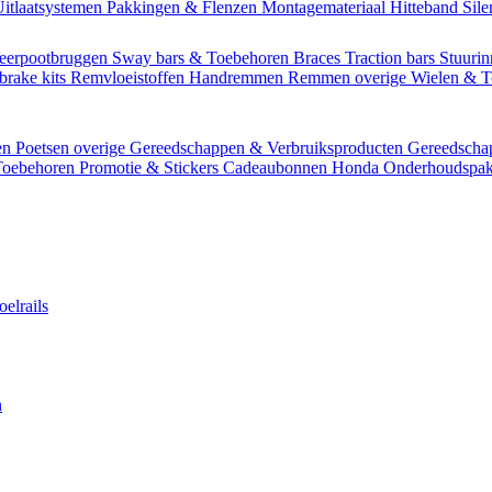
itlaatsystemen
Pakkingen & Flenzen
Montagemateriaal
Hitteband
Sil
eerpootbruggen
Sway bars & Toebehoren
Braces
Traction bars
Stuurin
brake kits
Remvloeistoffen
Handremmen
Remmen overige
Wielen & 
en
Poetsen overige
Gereedschappen & Verbruiksproducten
Gereedsch
Toebehoren
Promotie & Stickers
Cadeaubonnen
Honda Onderhoudspak
oelrails
n