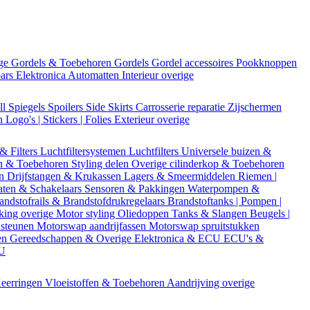
ige
Gordels & Toebehoren
Gordels
Gordel accessoires
Pookknoppen
bars
Elektronica
Automatten
Interieur overige
ll
Spiegels
Spoilers
Side Skirts
Carrosserie reparatie
Zijschermen
en
Logo's | Stickers | Folies
Exterieur overige
 & Filters
Luchtfiltersystemen
Luchtfilters
Universele buizen &
n & Toebehoren
Styling delen
Overige cilinderkop & Toebehoren
en
Drijfstangen & Krukassen
Lagers & Smeermiddelen
Riemen |
aten & Schakelaars
Sensoren & Pakkingen
Waterpompen &
andstofrails & Brandstofdrukregelaars
Brandstoftanks | Pompen |
king overige
Motor styling
Oliedoppen
Tanks & Slangen
Beugels |
 steunen
Motorswap aandrijfassen
Motorswap spruitstukken
en
Gereedschappen & Overige
Elektronica & ECU
ECU's &
CU
eerringen
Vloeistoffen & Toebehoren
Aandrijving overige