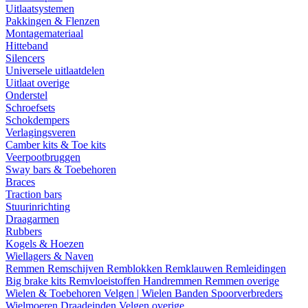
Uitlaatsystemen
Pakkingen & Flenzen
Montagemateriaal
Hitteband
Silencers
Universele uitlaatdelen
Uitlaat overige
Onderstel
Schroefsets
Schokdempers
Verlagingsveren
Camber kits & Toe kits
Veerpootbruggen
Sway bars & Toebehoren
Braces
Traction bars
Stuurinrichting
Draagarmen
Rubbers
Kogels & Hoezen
Wiellagers & Naven
Remmen
Remschijven
Remblokken
Remklauwen
Remleidingen
Big brake kits
Remvloeistoffen
Handremmen
Remmen overige
Wielen & Toebehoren
Velgen | Wielen
Banden
Spoorverbreders
Wielmoeren
Draadeinden
Velgen overige