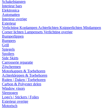
Schakelstangen
Interieur bars
Elektronica
Automatten
Interieur overige
Exterieur
Verlichting
Koplampen
Achterlichten
Knipperlichten
Mistlampen
Corner lichten
Lampensets
Verlichting overige
Bumperlippen
Bumpers
Grill
Spiegels
Spoilers
Side Skirts
Carrosserie reparatie
Zijschermen
Motorkappen & Toebehoren
Achterkleppen & Toebehoren
Ruiten | Daken | Toebehoren
Carbon & Polyester delen
Window visors
Sleepogen
Logo's | Stickers | Folies
Exterieur overige
Motorisch