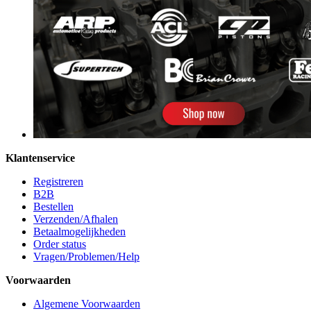
Klantenservice
Registreren
B2B
Bestellen
Verzenden/Afhalen
Betaalmogelijkheden
Order status
Vragen/Problemen/Help
Voorwaarden
Algemene Voorwaarden