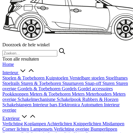
Doorzoek de hele winkel
Toon alle resultaten
Home
Interieur
Stoelen & Toebehoren
Kuipstoelen
Verstelbare stoelen
Stoelframes
Stoelrails
Sturen & Toebehoren
Stuurnaven
Snap-off
Sturen
Sturen
overige
Gordels & Toebehoren
Gordels
Gordel accessoires
Pookknoppen
Meters & Toebehoren
Meters
Meterhouders
Meters
overige
Schakelmechanisme
Schakelpook
Rubbers & Hoezen
Schakelstangen
Interieur bars
Elektronica
Automatten
Interieur
overige
Exterieur
Verlichting
Koplampen
Achterlichten
Knipperlichten
Mistlampen
Corner lichten
Lampensets
Verlichting overige
Bumperlippen