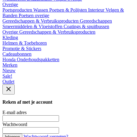
Overige
Poetsproducten
Wassen
Poetsen & Polijsten
Interieur
Velgen &
Banden
Poetsen overige
Gereedschappen & Verbruiksproducten
Gereedschappen
Smeermiddelen & Vloeistoffen
Coatings & spuitbussen
Overige Gereedschappen & Verbruiksproducten
Kleding
Helmen & Toebehoren
Promotie & Stickers
Cadeaubonnen
Honda Onderhoudspakketten
Merken
Nieuw
Sale!
Outlet
Reken af met je account
E-mail adres
Wachtwoord
Wachtwoord vergeten?
Inloggen