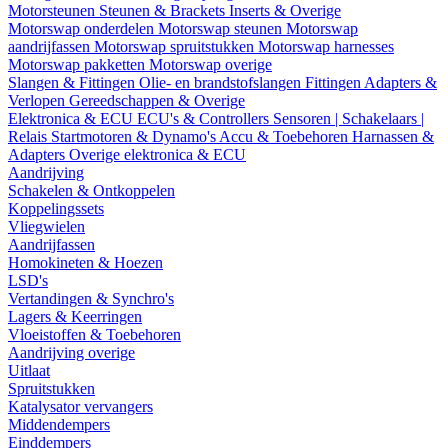
Motorsteunen
Steunen & Brackets
Inserts & Overige
Motorswap onderdelen
Motorswap steunen
Motorswap
aandrijfassen
Motorswap spruitstukken
Motorswap harnesses
Motorswap pakketten
Motorswap overige
Slangen & Fittingen
Olie- en brandstofslangen
Fittingen
Adapters &
Verlopen
Gereedschappen & Overige
Elektronica & ECU
ECU's & Controllers
Sensoren | Schakelaars |
Relais
Startmotoren & Dynamo's
Accu & Toebehoren
Harnassen &
Adapters
Overige elektronica & ECU
Aandrijving
Schakelen & Ontkoppelen
Koppelingssets
Vliegwielen
Aandrijfassen
Homokineten & Hoezen
LSD's
Vertandingen & Synchro's
Lagers & Keerringen
Vloeistoffen & Toebehoren
Aandrijving overige
Uitlaat
Spruitstukken
Katalysator vervangers
Middendempers
Einddempers