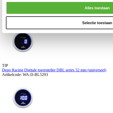
TIP
Alles toestaan
Depo Racing Digitale watertemperatuurmeter DBL series 52 mm
(universeel)
Artikelcode: WA-D-BL5237
Selectie toestaan
TIP
Depo Racing Digitale toerenteller DBL series 52 mm (universeel)
Artikelcode: WA-D-BL5293