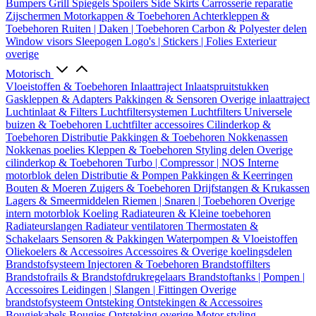
Bumpers
Grill
Spiegels
Spoilers
Side Skirts
Carrosserie reparatie
Zijschermen
Motorkappen & Toebehoren
Achterkleppen &
Toebehoren
Ruiten | Daken | Toebehoren
Carbon & Polyester delen
Window visors
Sleepogen
Logo's | Stickers | Folies
Exterieur
overige
Motorisch
Vloeistoffen & Toebehoren
Inlaattraject
Inlaatspruitstukken
Gaskleppen & Adapters
Pakkingen & Sensoren
Overige inlaattraject
Luchtinlaat & Filters
Luchtfiltersystemen
Luchtfilters
Universele
buizen & Toebehoren
Luchtfilter accessoires
Cilinderkop &
Toebehoren
Distributie
Pakkingen & Toebehoren
Nokkenassen
Nokkenas poelies
Kleppen & Toebehoren
Styling delen
Overige
cilinderkop & Toebehoren
Turbo | Compressor | NOS
Interne
motorblok delen
Distributie & Pompen
Pakkingen & Keerringen
Bouten & Moeren
Zuigers & Toebehoren
Drijfstangen & Krukassen
Lagers & Smeermiddelen
Riemen | Snaren | Toebehoren
Overige
intern motorblok
Koeling
Radiateuren & Kleine toebehoren
Radiateurslangen
Radiateur ventilatoren
Thermostaten &
Schakelaars
Sensoren & Pakkingen
Waterpompen & Vloeistoffen
Oliekoelers & Accessoires
Accessoires & Overige koelingsdelen
Brandstofsysteem
Injectoren & Toebehoren
Brandstoffilters
Brandstofrails & Brandstofdrukregelaars
Brandstoftanks | Pompen |
Accessoires
Leidingen | Slangen | Fittingen
Overige
brandstofsysteem
Ontsteking
Ontstekingen & Accessoires
Bougiekabels
Bougies
Ontsteking overige
Motor styling