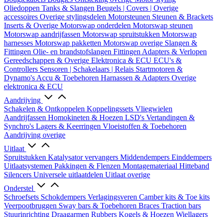
Oliedoppen
Tanks & Slangen
Beugels | Covers | Overige
accessoires
Overige stylingsdelen
Motorsteunen
Steunen & Brackets
Inserts & Overige
Motorswap onderdelen
Motorswap steunen
Motorswap aandrijfassen
Motorswap spruitstukken
Motorswap
harnesses
Motorswap pakketten
Motorswap overige
Slangen &
Fittingen
Olie- en brandstofslangen
Fittingen
Adapters & Verlopen
Gereedschappen & Overige
Elektronica & ECU
ECU's &
Controllers
Sensoren | Schakelaars | Relais
Startmotoren &
Dynamo's
Accu & Toebehoren
Harnassen & Adapters
Overige
elektronica & ECU
Aandrijving
Schakelen & Ontkoppelen
Koppelingssets
Vliegwielen
Aandrijfassen
Homokineten & Hoezen
LSD's
Vertandingen &
Synchro's
Lagers & Keerringen
Vloeistoffen & Toebehoren
Aandrijving overige
Uitlaat
Spruitstukken
Katalysator vervangers
Middendempers
Einddempers
Uitlaatsystemen
Pakkingen & Flenzen
Montagemateriaal
Hitteband
Silencers
Universele uitlaatdelen
Uitlaat overige
Onderstel
Schroefsets
Schokdempers
Verlagingsveren
Camber kits & Toe kits
Veerpootbruggen
Sway bars & Toebehoren
Braces
Traction bars
Stuurinrichting
Draagarmen
Rubbers
Kogels & Hoezen
Wiellagers