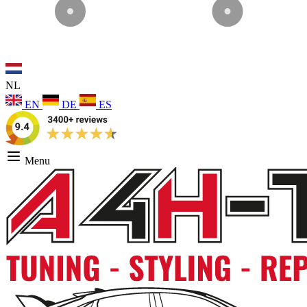
NL
EN
DE
ES
Menu