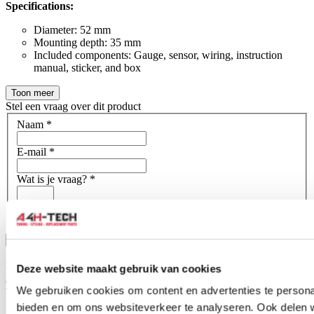
Specifications:
Diameter: 52 mm
Mounting depth: 35 mm
Included components: Gauge, sensor, wiring, instruction
manual, sticker, and box
Toon meer
Stel een vraag over dit product
Naam
*
E-mail
*
Wat is je vraag?
*
Bevestig
Dit formulier wordt beschermd door reCAPTCHA - het
Deze website maakt gebruik van cookies
Privacybeleid van Google
en
Servicevoorwaarden
zijn van
toepassing.
We gebruiken cookies om content en advertenties te personal
bieden en om ons websiteverkeer te analyseren. Ook delen 
Schrijf je eigen review