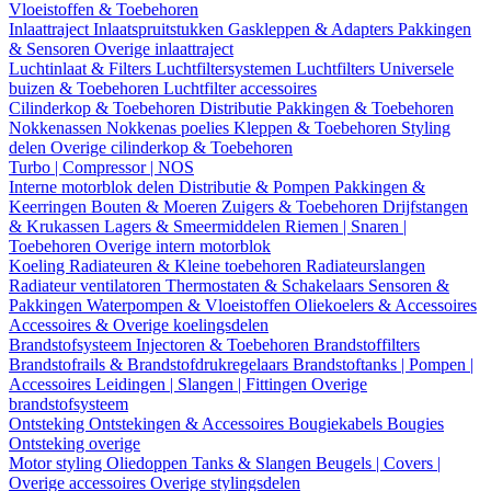
Vloeistoffen & Toebehoren
Inlaattraject
Inlaatspruitstukken
Gaskleppen & Adapters
Pakkingen
& Sensoren
Overige inlaattraject
Luchtinlaat & Filters
Luchtfiltersystemen
Luchtfilters
Universele
buizen & Toebehoren
Luchtfilter accessoires
Cilinderkop & Toebehoren
Distributie
Pakkingen & Toebehoren
Nokkenassen
Nokkenas poelies
Kleppen & Toebehoren
Styling
delen
Overige cilinderkop & Toebehoren
Turbo | Compressor | NOS
Interne motorblok delen
Distributie & Pompen
Pakkingen &
Keerringen
Bouten & Moeren
Zuigers & Toebehoren
Drijfstangen
& Krukassen
Lagers & Smeermiddelen
Riemen | Snaren |
Toebehoren
Overige intern motorblok
Koeling
Radiateuren & Kleine toebehoren
Radiateurslangen
Radiateur ventilatoren
Thermostaten & Schakelaars
Sensoren &
Pakkingen
Waterpompen & Vloeistoffen
Oliekoelers & Accessoires
Accessoires & Overige koelingsdelen
Brandstofsysteem
Injectoren & Toebehoren
Brandstoffilters
Brandstofrails & Brandstofdrukregelaars
Brandstoftanks | Pompen |
Accessoires
Leidingen | Slangen | Fittingen
Overige
brandstofsysteem
Ontsteking
Ontstekingen & Accessoires
Bougiekabels
Bougies
Ontsteking overige
Motor styling
Oliedoppen
Tanks & Slangen
Beugels | Covers |
Overige accessoires
Overige stylingsdelen