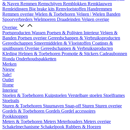
& Naven
Remmen
Remschijven
Remblokken
Remklauwen
Remleidingen
Big brake kits
Remvloeistoffen
Handremmen
Remmen overige
Wielen & Toebehoren
Velgen | Wielen
Banden
Spoorverbreders
Wielmoeren
Draadeinden
Velgen overige
Overige
Poetsproducten
Wassen
Poetsen & Polijsten
Interieur
Velgen &
Banden
Poetsen overige
Gereedschappen & Verbruiksproducten
Gereedschappen
Smeermiddelen & Vloeistoffen
Coatings &
spuitbussen
Overige Gereedschappen & Verbruiksproducten
Kleding
Helmen & Toebehoren
Promotie & Stickers
Cadeaubonnen
Honda Onderhoudspakketten
Merken
Nieuw
Sale!
Outlet
Home
Interieur
Stoelen & Toebehoren
Kuipstoelen
Verstelbare stoelen
Stoelframes
Stoelrails
Sturen & Toebehoren
Stuurnaven
Snap-off
Sturen
Sturen overige
Gordels & Toebehoren
Gordels
Gordel accessoires
Pookknoppen
Meters & Toebehoren
Meters
Meterhouders
Meters overige
Schakelmechanisme
Schakelpook
Rubbers & Hoezen