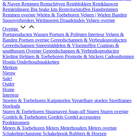
& Naven
Remmen
Remschijven
Remblokken
Remklauwen
Remleidingen
Big brake kits
Remvloeistoffen
Handremmen
Remmen overige
Wielen & Toebehoren
Velgen | Wielen
Banden
Spoorverbreders
Wielmoeren
Draadeinden
Velgen overige
Overige
Poetsproducten
Wassen
Poetsen & Polijsten
Interieur
Velgen &
Banden
Poetsen overige
Gereedschappen & Verbruiksproducten
Gereedschappen
Smeermiddelen & Vloeistoffen
Coatings &
spuitbussen
Overige Gereedschappen & Verbruiksproducten
Kleding
Helmen & Toebehoren
Promotie & Stickers
Cadeaubonnen
Honda Onderhoudspakketten
Merken
Nieuw
Sale!
Outlet
Home
Interieur
Stoelen & Toebehoren
Kuipstoelen
Verstelbare stoelen
Stoelframes
Stoelrails
Sturen & Toebehoren
Stuurnaven
Snap-off
Sturen
Sturen overige
Gordels & Toebehoren
Gordels
Gordel accessoires
Pookknoppen
Meters & Toebehoren
Meters
Meterhouders
Meters overige
Schakelmechanisme
Schakelpook
Rubbers & Hoezen