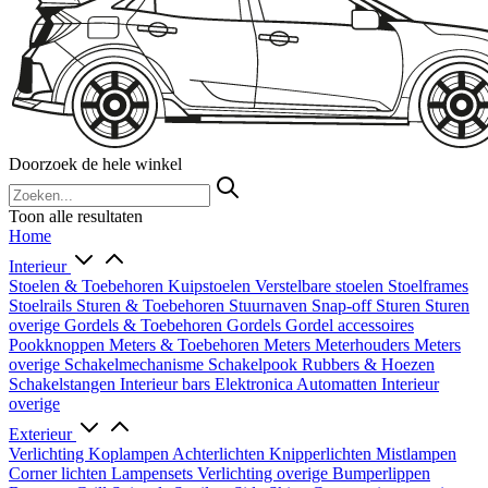
Doorzoek de hele winkel
Toon alle resultaten
Home
Interieur
Stoelen & Toebehoren
Kuipstoelen
Verstelbare stoelen
Stoelframes
Stoelrails
Sturen & Toebehoren
Stuurnaven
Snap-off
Sturen
Sturen
overige
Gordels & Toebehoren
Gordels
Gordel accessoires
Pookknoppen
Meters & Toebehoren
Meters
Meterhouders
Meters
overige
Schakelmechanisme
Schakelpook
Rubbers & Hoezen
Schakelstangen
Interieur bars
Elektronica
Automatten
Interieur
overige
Exterieur
Verlichting
Koplampen
Achterlichten
Knipperlichten
Mistlampen
Corner lichten
Lampensets
Verlichting overige
Bumperlippen