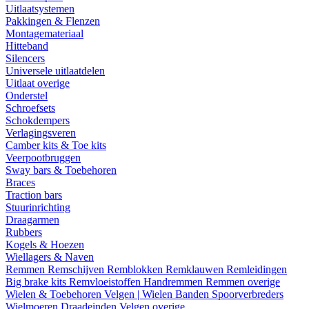
Uitlaatsystemen
Pakkingen & Flenzen
Montagemateriaal
Hitteband
Silencers
Universele uitlaatdelen
Uitlaat overige
Onderstel
Schroefsets
Schokdempers
Verlagingsveren
Camber kits & Toe kits
Veerpootbruggen
Sway bars & Toebehoren
Braces
Traction bars
Stuurinrichting
Draagarmen
Rubbers
Kogels & Hoezen
Wiellagers & Naven
Remmen
Remschijven
Remblokken
Remklauwen
Remleidingen
Big brake kits
Remvloeistoffen
Handremmen
Remmen overige
Wielen & Toebehoren
Velgen | Wielen
Banden
Spoorverbreders
Wielmoeren
Draadeinden
Velgen overige