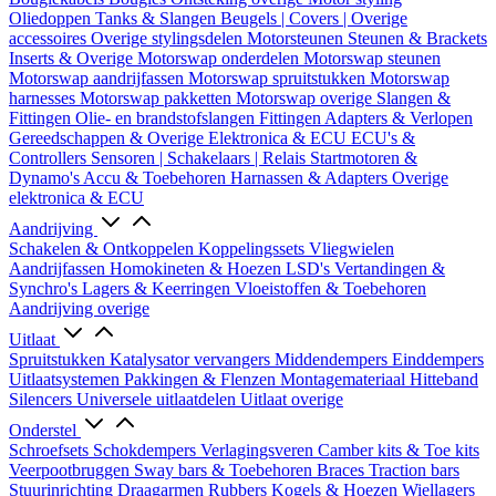
Oliedoppen
Tanks & Slangen
Beugels | Covers | Overige
accessoires
Overige stylingsdelen
Motorsteunen
Steunen & Brackets
Inserts & Overige
Motorswap onderdelen
Motorswap steunen
Motorswap aandrijfassen
Motorswap spruitstukken
Motorswap
harnesses
Motorswap pakketten
Motorswap overige
Slangen &
Fittingen
Olie- en brandstofslangen
Fittingen
Adapters & Verlopen
Gereedschappen & Overige
Elektronica & ECU
ECU's &
Controllers
Sensoren | Schakelaars | Relais
Startmotoren &
Dynamo's
Accu & Toebehoren
Harnassen & Adapters
Overige
elektronica & ECU
Aandrijving
Schakelen & Ontkoppelen
Koppelingssets
Vliegwielen
Aandrijfassen
Homokineten & Hoezen
LSD's
Vertandingen &
Synchro's
Lagers & Keerringen
Vloeistoffen & Toebehoren
Aandrijving overige
Uitlaat
Spruitstukken
Katalysator vervangers
Middendempers
Einddempers
Uitlaatsystemen
Pakkingen & Flenzen
Montagemateriaal
Hitteband
Silencers
Universele uitlaatdelen
Uitlaat overige
Onderstel
Schroefsets
Schokdempers
Verlagingsveren
Camber kits & Toe kits
Veerpootbruggen
Sway bars & Toebehoren
Braces
Traction bars
Stuurinrichting
Draagarmen
Rubbers
Kogels & Hoezen
Wiellagers