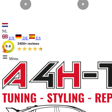
NL
EN
DE
ES
Menu