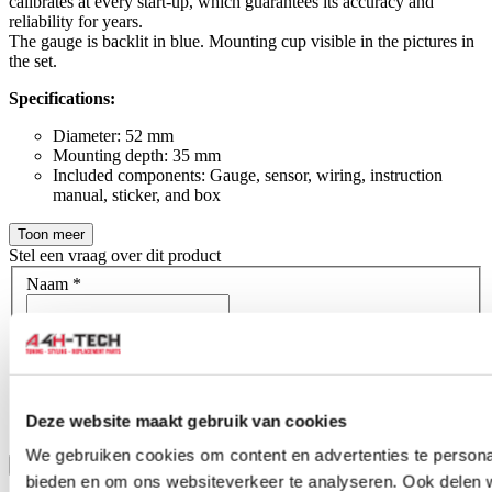
calibrates at every start-up, which guarantees its accuracy and
reliability for years.
The gauge is backlit in blue. Mounting cup visible in the pictures in
the set.
Specifications:
Diameter: 52 mm
Mounting depth: 35 mm
Included components: Gauge, sensor, wiring, instruction
manual, sticker, and box
Toon meer
Stel een vraag over dit product
Naam
*
E-mail
*
Wat is je vraag?
*
Deze website maakt gebruik van cookies
We gebruiken cookies om content en advertenties te personal
Bevestig
bieden en om ons websiteverkeer te analyseren. Ook delen 