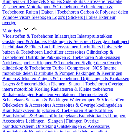
Bumpers
Grill
Spiegels
Spoilers
Side Skirts
Carrosserie reparatie
Zijschermen
Motorkappen & Toebehoren
Achterkleppen &
Toebehoren
Ruiten | Daken | Toebehoren
Carbon & Polyester delen
Window visors
Sleepogen
Logo's | Stickers | Folies
Exterieur
overige
Motorisch
Vloeistoffen & Toebehoren
Inlaattraject
Inlaatspruitstukken
Gaskleppen & Adapters
Pakkingen & Sensoren
Overige inlaattraject
Luchtinlaat & Filters
Luchtfiltersystemen
Luchtfilters
Universele
buizen & Toebehoren
Luchtfilter accessoires
Cilinderkop &
Toebehoren
Distributie
Pakkingen & Toebehoren
Nokkenassen
Nokkenas poelies
Kleppen & Toebehoren
Styling delen
Overige
cilinderkop & Toebehoren
Turbo | Compressor | NOS
Interne
motorblok delen
Distributie & Pompen
Pakkingen & Keerringen
Bouten & Moeren
Zuigers & Toebehoren
Drijfstangen & Krukassen
Lagers & Smeermiddelen
Riemen | Snaren | Toebehoren
Overige
intern motorblok
Koeling
Radiateuren & Kleine toebehoren
Radiateurslangen
Radiateur ventilatoren
Thermostaten &
Schakelaars
Sensoren & Pakkingen
Waterpompen & Vloeistoffen
Oliekoelers & Accessoires
Accessoires & Overige koelingsdelen
Brandstofsysteem
Injectoren & Toebehoren
Brandstoffilters
Brandstofrails & Brandstofdrukregelaars
Brandstoftanks | Pompen |
Accessoires
Leidingen | Slangen | Fittingen
Overige
brandstofsysteem
Ontsteking
Ontstekingen & Accessoires
Bougiekabels
Bougies
Ontsteking overige
Motor styling