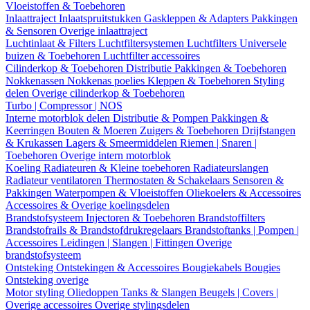
Vloeistoffen & Toebehoren
Inlaattraject
Inlaatspruitstukken
Gaskleppen & Adapters
Pakkingen
& Sensoren
Overige inlaattraject
Luchtinlaat & Filters
Luchtfiltersystemen
Luchtfilters
Universele
buizen & Toebehoren
Luchtfilter accessoires
Cilinderkop & Toebehoren
Distributie
Pakkingen & Toebehoren
Nokkenassen
Nokkenas poelies
Kleppen & Toebehoren
Styling
delen
Overige cilinderkop & Toebehoren
Turbo | Compressor | NOS
Interne motorblok delen
Distributie & Pompen
Pakkingen &
Keerringen
Bouten & Moeren
Zuigers & Toebehoren
Drijfstangen
& Krukassen
Lagers & Smeermiddelen
Riemen | Snaren |
Toebehoren
Overige intern motorblok
Koeling
Radiateuren & Kleine toebehoren
Radiateurslangen
Radiateur ventilatoren
Thermostaten & Schakelaars
Sensoren &
Pakkingen
Waterpompen & Vloeistoffen
Oliekoelers & Accessoires
Accessoires & Overige koelingsdelen
Brandstofsysteem
Injectoren & Toebehoren
Brandstoffilters
Brandstofrails & Brandstofdrukregelaars
Brandstoftanks | Pompen |
Accessoires
Leidingen | Slangen | Fittingen
Overige
brandstofsysteem
Ontsteking
Ontstekingen & Accessoires
Bougiekabels
Bougies
Ontsteking overige
Motor styling
Oliedoppen
Tanks & Slangen
Beugels | Covers |
Overige accessoires
Overige stylingsdelen