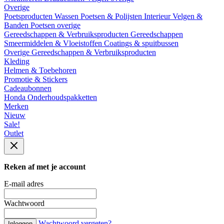
Overige
Poetsproducten
Wassen
Poetsen & Polijsten
Interieur
Velgen &
Banden
Poetsen overige
Gereedschappen & Verbruiksproducten
Gereedschappen
Smeermiddelen & Vloeistoffen
Coatings & spuitbussen
Overige Gereedschappen & Verbruiksproducten
Kleding
Helmen & Toebehoren
Promotie & Stickers
Cadeaubonnen
Honda Onderhoudspakketten
Merken
Nieuw
Sale!
Outlet
Reken af met je account
E-mail adres
Wachtwoord
Wachtwoord vergeten?
Inloggen