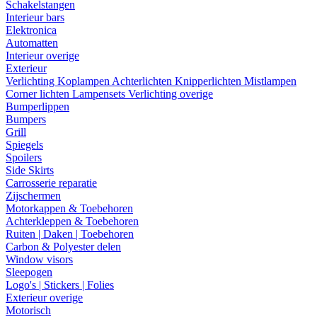
Schakelstangen
Interieur bars
Elektronica
Automatten
Interieur overige
Exterieur
Verlichting
Koplampen
Achterlichten
Knipperlichten
Mistlampen
Corner lichten
Lampensets
Verlichting overige
Bumperlippen
Bumpers
Grill
Spiegels
Spoilers
Side Skirts
Carrosserie reparatie
Zijschermen
Motorkappen & Toebehoren
Achterkleppen & Toebehoren
Ruiten | Daken | Toebehoren
Carbon & Polyester delen
Window visors
Sleepogen
Logo's | Stickers | Folies
Exterieur overige
Motorisch