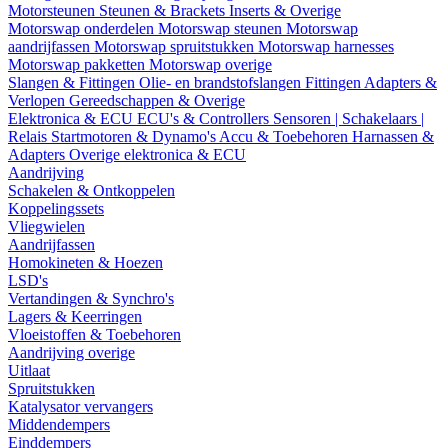
Motorsteunen
Steunen & Brackets
Inserts & Overige
Motorswap onderdelen
Motorswap steunen
Motorswap
aandrijfassen
Motorswap spruitstukken
Motorswap harnesses
Motorswap pakketten
Motorswap overige
Slangen & Fittingen
Olie- en brandstofslangen
Fittingen
Adapters &
Verlopen
Gereedschappen & Overige
Elektronica & ECU
ECU's & Controllers
Sensoren | Schakelaars |
Relais
Startmotoren & Dynamo's
Accu & Toebehoren
Harnassen &
Adapters
Overige elektronica & ECU
Aandrijving
Schakelen & Ontkoppelen
Koppelingssets
Vliegwielen
Aandrijfassen
Homokineten & Hoezen
LSD's
Vertandingen & Synchro's
Lagers & Keerringen
Vloeistoffen & Toebehoren
Aandrijving overige
Uitlaat
Spruitstukken
Katalysator vervangers
Middendempers
Einddempers