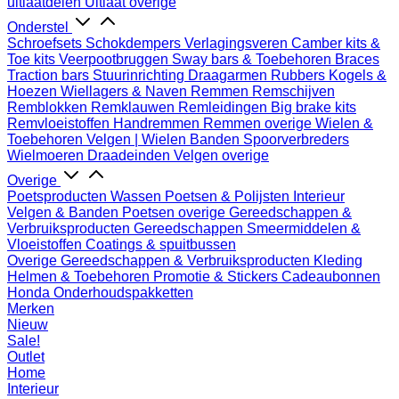
uitlaatdelen
Uitlaat overige
Onderstel
Schroefsets
Schokdempers
Verlagingsveren
Camber kits &
Toe kits
Veerpootbruggen
Sway bars & Toebehoren
Braces
Traction bars
Stuurinrichting
Draagarmen
Rubbers
Kogels &
Hoezen
Wiellagers & Naven
Remmen
Remschijven
Remblokken
Remklauwen
Remleidingen
Big brake kits
Remvloeistoffen
Handremmen
Remmen overige
Wielen &
Toebehoren
Velgen | Wielen
Banden
Spoorverbreders
Wielmoeren
Draadeinden
Velgen overige
Overige
Poetsproducten
Wassen
Poetsen & Polijsten
Interieur
Velgen & Banden
Poetsen overige
Gereedschappen &
Verbruiksproducten
Gereedschappen
Smeermiddelen &
Vloeistoffen
Coatings & spuitbussen
Overige Gereedschappen & Verbruiksproducten
Kleding
Helmen & Toebehoren
Promotie & Stickers
Cadeaubonnen
Honda Onderhoudspakketten
Merken
Nieuw
Sale!
Outlet
Home
Interieur