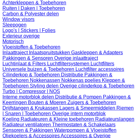
Achterkleppen & Toebehoren
Ruiten | Daken | Toebehoren
Carbon & Polyester delen
Window visors
Sleepogen
Logo's | Stickers | Folies
Exterieur overige
Motorisch
Vloeistoffen & Toebehoren
Inlaattraject
Inlaatspruitstukken
Gaskleppen & Adapters
Pakkingen & Sensoren
Overige inlaattraject
Luchtinlaat & Filters
Luchtfiltersystemen
Luchtfilters
Universele buizen & Toebehoren
Luchtfilter accessoires
Cilinderkop & Toebehoren
Distributie
Pakkingen &
Toebehoren
Nokkenassen
Nokkenas poelies
Kleppen &
Toebehoren
Styling delen
Overige cilinderkop & Toebehoren
Turbo | Compressor | NOS
Interne motorblok delen
Distributie & Pompen
Pakkingen &
Keerringen
Bouten & Moeren
Zuigers & Toebehoren
Drijfstangen & Krukassen
Lagers & Smeermiddelen
Riemen
| Snaren | Toebehoren
Overige intern motorblok
Koeling
Radiateuren & Kleine toebehoren
Radiateurslangen
Radiateur ventilatoren
Thermostaten & Schakelaars
Sensoren & Pakkingen
Waterpompen & Vloeistoffen
Oliekoelers & Accessoires
Accessoires & Overige