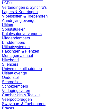
LSD's
Vertandingen & Synchro's
Lagers & Keerringen
Vloeistoffen & Toebehoren
Aandrijving overige
Uitlaat
Spruitstukken
Katalysator vervangers
Middendempers
Einddempers
Uitlaatsystemen
Pakkingen & Flenzen
Montagemateriaal
Hitteband
Silencers
Universele uitlaatdelen
Uitlaat overige
Onderstel
Schroefsets
Schokdempers
Verlagingsveren
Camber kits & Toe kits
Veerpootbruggen
Sway bars & Toebehoren
Braces