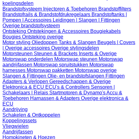
koelingsdelen
Brandstofsysteem
Injectoren & Toebehoren
Brandstoffilters
Brandstofrails & Brandstofdrukregelaars
Brandstoftanks |
Pompen | Accessoires
Leidingen | Slangen | Fittingen
Overige brandstofsysteem
Ontsteking
Ontstekingen & Accessoires
Bougiekabels
Bougies
Ontsteking overige
Motor styling
Oliedoppen
Tanks & Slangen
Beugels | Covers
| Overige accessoires
Overige stylingsdelen
Motorsteunen
Steunen & Brackets
Inserts & Overige
Motorswap onderdelen
Motorswap steunen
Motorswap
aandrijfassen
Motorswap spruitstukken
Motorswap
harnesses
Motorswap pakketten
Motorswap overige
Slangen & Fittingen
Olie- en brandstofslangen
Fittingen
Adapters & Verlopen
Gereedschappen & Overige
Elektronica & ECU
ECU's & Controllers
Sensoren |
Schakelaars | Relais
Startmotoren & Dynamo's
Accu &
Toebehoren
Harnassen & Adapters
Overige elektronica &
ECU
Aandrijving
Schakelen & Ontkoppelen
Koppelingssets
Vliegwielen
Aandrijfassen
Homokineten & Hoezen