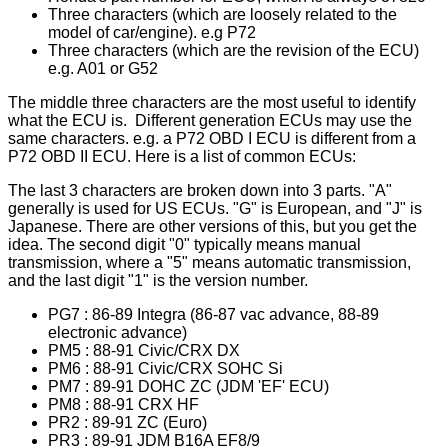
Three characters (which are loosely related to the
model of car/engine). e.g P72
Three characters (which are the revision of the ECU)
e.g. A01 or G52
The middle three characters are the most useful to identify
what the ECU is. Different generation ECUs may use the
same characters. e.g. a P72 OBD I ECU is different from a
P72 OBD II ECU. Here is a list of common ECUs:
The last 3 characters are broken down into 3 parts. "A"
generally is used for US ECUs. "G" is European, and "J" is
Japanese. There are other versions of this, but you get the
idea. The second digit "0" typically means manual
transmission, where a "5" means automatic transmission,
and the last digit "1" is the version number.
PG7 : 86-89 Integra (86-87 vac advance, 88-89
electronic advance)
PM5 : 88-91 Civic/CRX DX
PM6 : 88-91 Civic/CRX SOHC Si
PM7 : 89-91 DOHC ZC (JDM 'EF' ECU)
PM8 : 88-91 CRX HF
PR2 : 89-91 ZC (Euro)
PR3 : 89-91 JDM B16A EF8/9