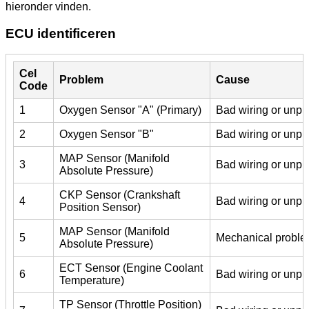
hieronder vinden.
ECU identificeren
Cel
Problem
Cause
Code
1
Oxygen Sensor "A" (Primary)
Bad wiring or unpl
2
Oxygen Sensor "B"
Bad wiring or unpl
MAP Sensor (Manifold
3
Bad wiring or unpl
Absolute Pressure)
CKP Sensor (Crankshaft
4
Bad wiring or unpl
Position Sensor)
MAP Sensor (Manifold
5
Mechanical problem
Absolute Pressure)
ECT Sensor (Engine Coolant
6
Bad wiring or unplu
Temperature)
TP Sensor (Throttle Position)