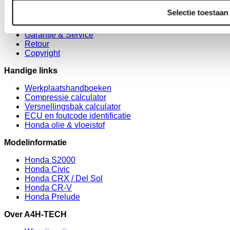
Selectie toestaan
Algemene Voorwaarden
Privacy Policy
Garantie & Service
Retour
Copyright
Handige links
Werkplaatshandboeken
Compressie calculator
Versnellingsbak calculator
ECU en foutcode identificatie
Honda olie & vloeistof
Modelinformatie
Honda S2000
Honda Civic
Honda CRX / Del Sol
Honda CR-V
Honda Prelude
Over A4H-TECH