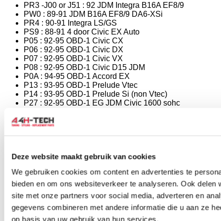
PR3 -J00 or J51 : 92 JDM Integra B16A EF8/9
PW0 : 89-91 JDM B16A EF8/9 DA6-XSi
PR4 : 90-91 Integra LS/GS
PS9 : 88-91 4 door Civic EX Auto
P05 : 92-95 OBD-1 Civic CX
P06 : 92-95 OBD-1 Civic DX
P07 : 92-95 OBD-1 Civic VX
P08 : 92-95 OBD-1 Civic D15 JDM
P0A : 94-95 OBD-1 Accord EX
P13 : 93-95 OBD-1 Prelude Vtec
P14 : 93-95 OBD-1 Prelude Si (non Vtec)
P27 : 92-95 OBD-1 EG JDM Civic 1600 sohc
P28 : 92-95 OBD-1 Civic Si/Ex
P30 : 92-95 OBD-1 DelSol DOHC Vtec Si/EG SiR
P54-G31 : 1997 Honda Accord 1.8 LS
P61 : 92-93 OBD-1 Integra GSR
P72 : 94-95 OBD-1 Integra GSR
P72 : 96-00 OBD-2 Integra GSR
Deze website maakt gebruik van cookies
P73 : 96-00 OBD-2 Integra Type-R (JDM & USDM)
We gebruiken cookies om content en advertenties te personal
P74/75: 92-95 OBD-1 Integra LS/GS
P75 : 96-00 OBD-2 Integra LS/GS
bieden en om ons websiteverkeer te analyseren. Ook delen 
P2N : 96+ OBD-2 Civic HX Coupe
site met onze partners voor social media, adverteren en an
P2P : 96+ OBD-2 Civic EX Coupe
gegevens combineren met andere informatie die u aan ze hee
P2E : 96+ OBD-2 Civic DX Coupe
P2M : 96+ OBD-2 NZ Civic SOHC VTEC
op basis van uw gebruik van hun services.