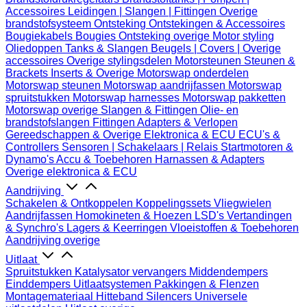
Accessoires
Leidingen | Slangen | Fittingen
Overige
brandstofsysteem
Ontsteking
Ontstekingen & Accessoires
Bougiekabels
Bougies
Ontsteking overige
Motor styling
Oliedoppen
Tanks & Slangen
Beugels | Covers | Overige
accessoires
Overige stylingsdelen
Motorsteunen
Steunen &
Brackets
Inserts & Overige
Motorswap onderdelen
Motorswap steunen
Motorswap aandrijfassen
Motorswap
spruitstukken
Motorswap harnesses
Motorswap pakketten
Motorswap overige
Slangen & Fittingen
Olie- en
brandstofslangen
Fittingen
Adapters & Verlopen
Gereedschappen & Overige
Elektronica & ECU
ECU's &
Controllers
Sensoren | Schakelaars | Relais
Startmotoren &
Dynamo's
Accu & Toebehoren
Harnassen & Adapters
Overige elektronica & ECU
Aandrijving
Schakelen & Ontkoppelen
Koppelingssets
Vliegwielen
Aandrijfassen
Homokineten & Hoezen
LSD's
Vertandingen
& Synchro's
Lagers & Keerringen
Vloeistoffen & Toebehoren
Aandrijving overige
Uitlaat
Spruitstukken
Katalysator vervangers
Middendempers
Einddempers
Uitlaatsystemen
Pakkingen & Flenzen
Montagemateriaal
Hitteband
Silencers
Universele