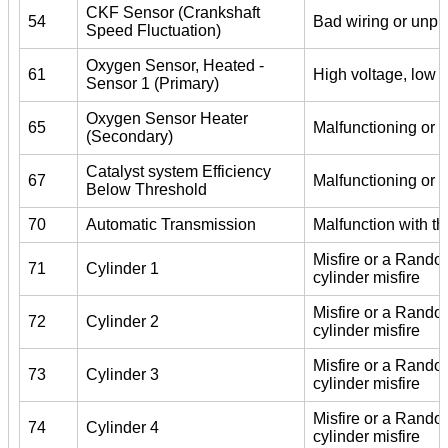
CKF Sensor (Crankshaft
54
Bad wiring or unpl
Speed Fluctuation)
Oxygen Sensor, Heated -
61
High voltage, low 
Sensor 1 (Primary)
Oxygen Sensor Heater
65
Malfunctioning or 
(Secondary)
Catalyst system Efficiency
67
Malfunctioning or d
Below Threshold
70
Automatic Transmission
Malfunction with th
Misfire or a Random
71
Cylinder 1
cylinder misfire
Misfire or a Random
72
Cylinder 2
cylinder misfire
Misfire or a Random
73
Cylinder 3
cylinder misfire
Misfire or a Random
74
Cylinder 4
cylinder misfire