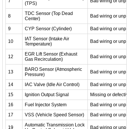
7
Bad wiring or unpl
(TPS)
TDC Sensor (Top Dead
8
Bad wiring or unpl
Center)
9
CYP Sensor (Cylinder)
Bad wiring or unpl
IAT Sensor (Intake Air
10
Bad wiring or unpl
Temperature)
EGR Lift Sensor (Exhaust
12
Bad wiring or unpl
Gas Recirculation)
BARO Sensor (Atmospheric
13
Bad wiring or unpl
Pressure)
14
IAC Valve (Idle Air Control)
Bad wiring or unpl
15
Ignition Output Signal
Missing or defectiv
16
Fuel Injector System
Bad wiring or unplu
17
VSS (Vehicle Speed Sensor)
Bad wiring or unpl
Automatic Transmission Lock
19
Bad wiring or unpl