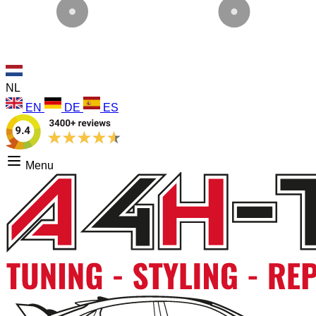
NL
EN
DE
ES
Menu