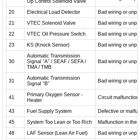
Up Control Solenoid Valve
20
Electrical Load Detector
Bad wiring or unpl
21
VTEC Solenoid Valve
Bad wiring or unpl
22
VTEC Oil Pressure Switch
Bad wiring or unplu
23
KS (Knock Sensor)
Bad wiring or unpl
Automatic Transmission
30
Signal "A" / SEAF / SEFA /
Bad wiring or unpl
TMA / TMB
Automatic Transmission
31
Bad wiring or unpl
Signal "B"
Primary Oxygen Sensor -
41
Circuit malfunction
Heater
43
Fuel Supply System
Defective or malfu
45
System Too Lean or Too Rich
Malfunction in the 
48
LAF Sensor (Lean Air Fuel)
Bad wiring or unpl