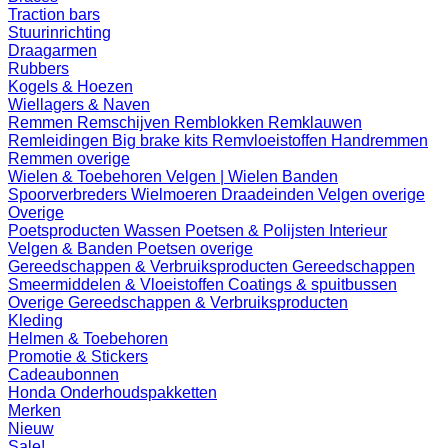
Traction bars
Stuurinrichting
Draagarmen
Rubbers
Kogels & Hoezen
Wiellagers & Naven
Remmen
Remschijven
Remblokken
Remklauwen
Remleidingen
Big brake kits
Remvloeistoffen
Handremmen
Remmen overige
Wielen & Toebehoren
Velgen | Wielen
Banden
Spoorverbreders
Wielmoeren
Draadeinden
Velgen overige
Overige
Poetsproducten
Wassen
Poetsen & Polijsten
Interieur
Velgen & Banden
Poetsen overige
Gereedschappen & Verbruiksproducten
Gereedschappen
Smeermiddelen & Vloeistoffen
Coatings & spuitbussen
Overige Gereedschappen & Verbruiksproducten
Kleding
Helmen & Toebehoren
Promotie & Stickers
Cadeaubonnen
Honda Onderhoudspakketten
Merken
Nieuw
Sale!