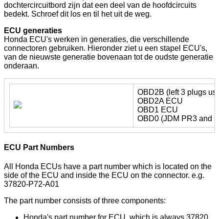
dochtercircuitbord zijn dat een deel van de hoofdcircuits
bedekt. ​​Schroef dit los en til het uit de weg.
ECU generaties
Honda ECU's werken in generaties, die verschillende
connectoren gebruiken. Hieronder ziet u een stapel ECU's,
van de nieuwste generatie bovenaan tot de oudste generatie
onderaan.
OBD2B (left 3 plugs us
OBD2A ECU
OBD1 ECU
OBD0 (JDM PR3 and 
ECU Part Numbers
All Honda ECUs have a part number which is located on the
side of the ECU and inside the ECU on the connector. e.g.
37820-P72-A01
The part number consists of three components:
Honda's part number for ECU, which is always 37820