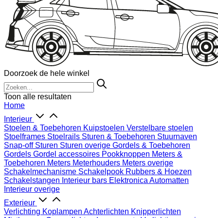
Doorzoek de hele winkel
Toon alle resultaten
Home
Interieur
Stoelen & Toebehoren
Kuipstoelen
Verstelbare stoelen
Stoelframes
Stoelrails
Sturen & Toebehoren
Stuurnaven
Snap-off
Sturen
Sturen overige
Gordels & Toebehoren
Gordels
Gordel accessoires
Pookknoppen
Meters &
Toebehoren
Meters
Meterhouders
Meters overige
Schakelmechanisme
Schakelpook
Rubbers & Hoezen
Schakelstangen
Interieur bars
Elektronica
Automatten
Interieur overige
Exterieur
Verlichting
Koplampen
Achterlichten
Knipperlichten