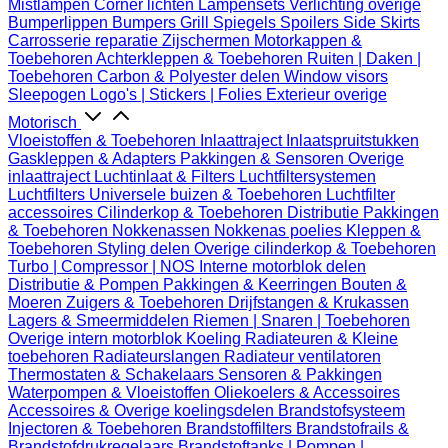
Mistlampen
Corner lichten
Lampensets
Verlichting overige
Bumperlippen
Bumpers
Grill
Spiegels
Spoilers
Side Skirts
Carrosserie reparatie
Zijschermen
Motorkappen &
Toebehoren
Achterkleppen & Toebehoren
Ruiten | Daken |
Toebehoren
Carbon & Polyester delen
Window visors
Sleepogen
Logo's | Stickers | Folies
Exterieur overige
Motorisch
Vloeistoffen & Toebehoren
Inlaattraject
Inlaatspruitstukken
Gaskleppen & Adapters
Pakkingen & Sensoren
Overige
inlaattraject
Luchtinlaat & Filters
Luchtfiltersystemen
Luchtfilters
Universele buizen & Toebehoren
Luchtfilter
accessoires
Cilinderkop & Toebehoren
Distributie
Pakkingen
& Toebehoren
Nokkenassen
Nokkenas poelies
Kleppen &
Toebehoren
Styling delen
Overige cilinderkop & Toebehoren
Turbo | Compressor | NOS
Interne motorblok delen
Distributie & Pompen
Pakkingen & Keerringen
Bouten &
Moeren
Zuigers & Toebehoren
Drijfstangen & Krukassen
Lagers & Smeermiddelen
Riemen | Snaren | Toebehoren
Overige intern motorblok
Koeling
Radiateuren & Kleine
toebehoren
Radiateurslangen
Radiateur ventilatoren
Thermostaten & Schakelaars
Sensoren & Pakkingen
Waterpompen & Vloeistoffen
Oliekoelers & Accessoires
Accessoires & Overige koelingsdelen
Brandstofsysteem
Injectoren & Toebehoren
Brandstoffilters
Brandstofrails &
Brandstofdrukregelaars
Brandstoftanks | Pompen |