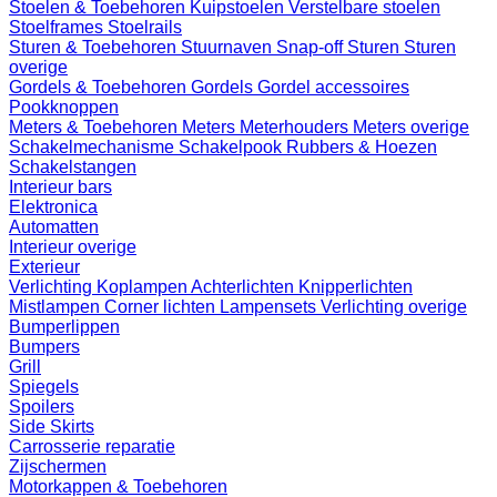
Stoelen & Toebehoren
Kuipstoelen
Verstelbare stoelen
Stoelframes
Stoelrails
Sturen & Toebehoren
Stuurnaven
Snap-off
Sturen
Sturen
overige
Gordels & Toebehoren
Gordels
Gordel accessoires
Pookknoppen
Meters & Toebehoren
Meters
Meterhouders
Meters overige
Schakelmechanisme
Schakelpook
Rubbers & Hoezen
Schakelstangen
Interieur bars
Elektronica
Automatten
Interieur overige
Exterieur
Verlichting
Koplampen
Achterlichten
Knipperlichten
Mistlampen
Corner lichten
Lampensets
Verlichting overige
Bumperlippen
Bumpers
Grill
Spiegels
Spoilers
Side Skirts
Carrosserie reparatie
Zijschermen
Motorkappen & Toebehoren