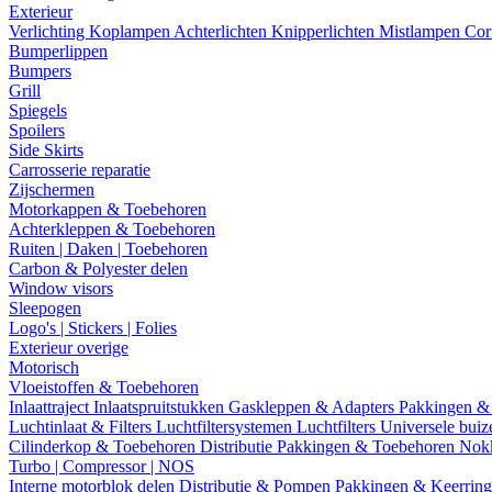
Exterieur
Verlichting
Koplampen
Achterlichten
Knipperlichten
Mistlampen
Cor
Bumperlippen
Bumpers
Grill
Spiegels
Spoilers
Side Skirts
Carrosserie reparatie
Zijschermen
Motorkappen & Toebehoren
Achterkleppen & Toebehoren
Ruiten | Daken | Toebehoren
Carbon & Polyester delen
Window visors
Sleepogen
Logo's | Stickers | Folies
Exterieur overige
Motorisch
Vloeistoffen & Toebehoren
Inlaattraject
Inlaatspruitstukken
Gaskleppen & Adapters
Pakkingen &
Luchtinlaat & Filters
Luchtfiltersystemen
Luchtfilters
Universele bui
Cilinderkop & Toebehoren
Distributie
Pakkingen & Toebehoren
Nok
Turbo | Compressor | NOS
Interne motorblok delen
Distributie & Pompen
Pakkingen & Keerrin