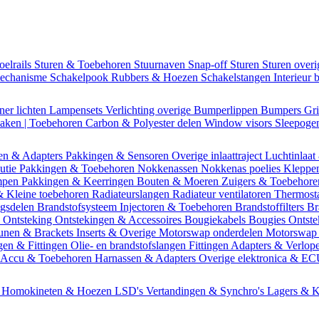
oelrails
Sturen & Toebehoren
Stuurnaven
Snap-off
Sturen
Sturen over
mechanisme
Schakelpook
Rubbers & Hoezen
Schakelstangen
Interieur 
ner lichten
Lampensets
Verlichting overige
Bumperlippen
Bumpers
Gri
Daken | Toebehoren
Carbon & Polyester delen
Window visors
Sleepog
en & Adapters
Pakkingen & Sensoren
Overige inlaattraject
Luchtinlaat
butie
Pakkingen & Toebehoren
Nokkenassen
Nokkenas poelies
Kleppe
ompen
Pakkingen & Keerringen
Bouten & Moeren
Zuigers & Toebehor
& Kleine toebehoren
Radiateurslangen
Radiateur ventilatoren
Thermost
ngsdelen
Brandstofsysteem
Injectoren & Toebehoren
Brandstoffilters
Br
m
Ontsteking
Ontstekingen & Accessoires
Bougiekabels
Bougies
Ontste
unen & Brackets
Inserts & Overige
Motorswap onderdelen
Motorswap
gen & Fittingen
Olie- en brandstofslangen
Fittingen
Adapters & Verlop
Accu & Toebehoren
Harnassen & Adapters
Overige elektronica & E
n
Homokineten & Hoezen
LSD's
Vertandingen & Synchro's
Lagers & K