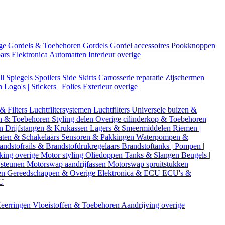
ige
Gordels & Toebehoren
Gordels
Gordel accessoires
Pookknoppen
bars
Elektronica
Automatten
Interieur overige
ll
Spiegels
Spoilers
Side Skirts
Carrosserie reparatie
Zijschermen
en
Logo's | Stickers | Folies
Exterieur overige
 & Filters
Luchtfiltersystemen
Luchtfilters
Universele buizen &
n & Toebehoren
Styling delen
Overige cilinderkop & Toebehoren
en
Drijfstangen & Krukassen
Lagers & Smeermiddelen
Riemen |
aten & Schakelaars
Sensoren & Pakkingen
Waterpompen &
andstofrails & Brandstofdrukregelaars
Brandstoftanks | Pompen |
king overige
Motor styling
Oliedoppen
Tanks & Slangen
Beugels |
 steunen
Motorswap aandrijfassen
Motorswap spruitstukken
en
Gereedschappen & Overige
Elektronica & ECU
ECU's &
CU
eerringen
Vloeistoffen & Toebehoren
Aandrijving overige