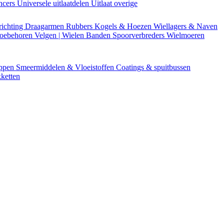
encers
Universele uitlaatdelen
Uitlaat overige
richting
Draagarmen
Rubbers
Kogels & Hoezen
Wiellagers & Naven
Toebehoren
Velgen | Wielen
Banden
Spoorverbreders
Wielmoeren
appen
Smeermiddelen & Vloeistoffen
Coatings & spuitbussen
ketten