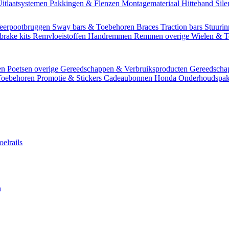
itlaatsystemen
Pakkingen & Flenzen
Montagemateriaal
Hitteband
Sil
eerpootbruggen
Sway bars & Toebehoren
Braces
Traction bars
Stuurin
brake kits
Remvloeistoffen
Handremmen
Remmen overige
Wielen & 
en
Poetsen overige
Gereedschappen & Verbruiksproducten
Gereedsch
Toebehoren
Promotie & Stickers
Cadeaubonnen
Honda Onderhoudspak
oelrails
n