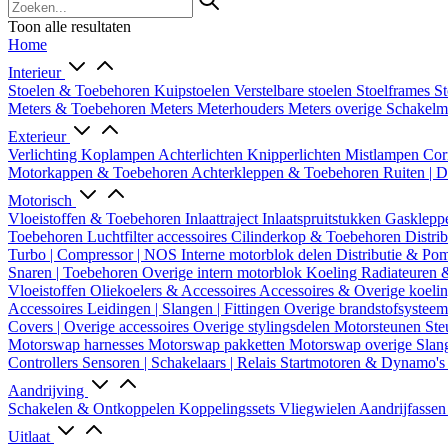
Toon alle resultaten
Home
Interieur
Stoelen & Toebehoren
Kuipstoelen
Verstelbare stoelen
Stoelframes
St
Meters & Toebehoren
Meters
Meterhouders
Meters overige
Schakel
Exterieur
Verlichting
Koplampen
Achterlichten
Knipperlichten
Mistlampen
Cor
Motorkappen & Toebehoren
Achterkleppen & Toebehoren
Ruiten | 
Motorisch
Vloeistoffen & Toebehoren
Inlaattraject
Inlaatspruitstukken
Gasklepp
Toebehoren
Luchtfilter accessoires
Cilinderkop & Toebehoren
Distri
Turbo | Compressor | NOS
Interne motorblok delen
Distributie & P
Snaren | Toebehoren
Overige intern motorblok
Koeling
Radiateuren 
Vloeistoffen
Oliekoelers & Accessoires
Accessoires & Overige koeli
Accessoires
Leidingen | Slangen | Fittingen
Overige brandstofsystee
Covers | Overige accessoires
Overige stylingsdelen
Motorsteunen
Ste
Motorswap harnesses
Motorswap pakketten
Motorswap overige
Slan
Controllers
Sensoren | Schakelaars | Relais
Startmotoren & Dynamo's
Aandrijving
Schakelen & Ontkoppelen
Koppelingssets
Vliegwielen
Aandrijfasse
Uitlaat