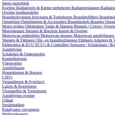
intern motorblok
Koeling
Radiateuren & Kleine toebehoren
Radiateurslangen
Radiateu
Overige koelingsdelen
Brandstofsysteem
Injectoren & Toebehoren
Brandstoffilters
Brandstof
Ontsteking
Ontstekingen & Accessoires
Bougiekabels
Bougies
Ontst
Motor styling
Oliedoppen
Tanks & Slangen
Beugels | Covers | Overi
Motorsteunen
Steunen & Brackets
Inserts & Overige
Motorswap onderdelen
Motorswap steunen
Motorswap aandrijfassen
Slangen & Fittingen
Olie- en brandstofslangen
Fittingen
Adapters & 
Elektronica & ECU
ECU's & Controllers
Sensoren | Schakelaars | Re
Aandrijving
Schakelen & Ontkoppelen
Koppelingssets
Vliegwielen
Aandrijfassen
Homokineten & Hoezen
LSD's
Vertandingen & Synchro's
Lagers & Keerringen
Vloeistoffen & Toebehoren
Aandrijving overige
Uitlaat
Spruitstukken
Katalysator vervangers
Middendempers