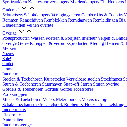
Spruitstukken
Katalysator vervangers
Middendempers
Einddempers
U
Onderstel
Schroefsets
Schokdempers
Verlagingsveren
Camber kits & Toe kits
V
Remmen
Remschijven
Remblokken
Remklauwen
Remleidingen
Big 
Draadeinden
Velgen overige
Overige
Poetsproducten
Wassen
Poetsen & Polijsten
Interieur
Velgen & Band
Overige Gereedschappen & Verbruiksproducten
Kleding
Helmen & 
Merken
Nieuw
Sale!
Outlet
Home
Interieur
Stoelen & Toebehoren
Kuipstoelen
Verstelbare stoelen
Stoelframes
St
Sturen & Toebehoren
Stuurnaven
Snap-off
Sturen
Sturen overige
Gordels & Toebehoren
Gordels
Gordel accessoires
Pookknoppen
Meters & Toebehoren
Meters
Meterhouders
Meters overige
Schakelmechanisme
Schakelpook
Rubbers & Hoezen
Schakelstange
Interieur bars
Elektronica
Automatten
Interieur overige