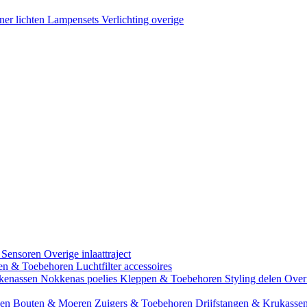
ner lichten
Lampensets
Verlichting overige
 Sensoren
Overige inlaattraject
zen & Toebehoren
Luchtfilter accessoires
kenassen
Nokkenas poelies
Kleppen & Toebehoren
Styling delen
Over
gen
Bouten & Moeren
Zuigers & Toebehoren
Drijfstangen & Krukasse