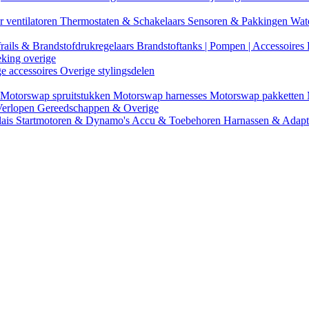
r ventilatoren
Thermostaten & Schakelaars
Sensoren & Pakkingen
Wat
rails & Brandstofdrukregelaars
Brandstoftanks | Pompen | Accessoires
eking overige
ge accessoires
Overige stylingsdelen
Motorswap spruitstukken
Motorswap harnesses
Motorswap pakketten
Verlopen
Gereedschappen & Overige
lais
Startmotoren & Dynamo's
Accu & Toebehoren
Harnassen & Adap