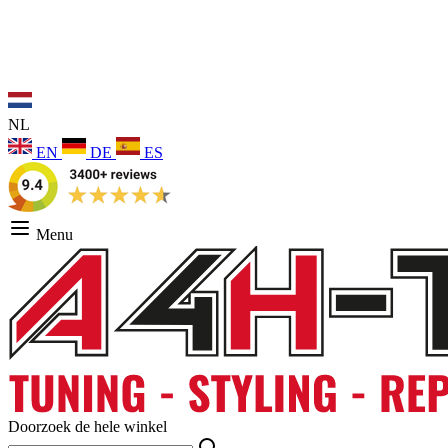
NL
EN
DE
ES
Menu
Doorzoek de hele winkel