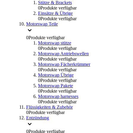
Stütze & Brackets
0
Produkte verfügbar
Einsätze & Übrige
0
Produkte verfügbar
Motorswap Teile
0
Produkte verfügbar
Motorswap stütze
0
Produkte verfügbar
Motorswap Antriebswellen
0
Produkte verfügbar
Motorswap Fächerkrümmer
0
Produkte verfügbar
Motorswap Übrige
0
Produkte verfügbar
Motorswap Pakete
0
Produkte verfügbar
Motorswap harnesses
0
Produkte verfügbar
Flüssigkeiten & Zubehör
0
Produkte verfügbar
Entzündung
0
Produkte verfügbar