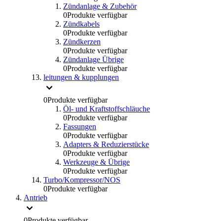
Zündanlage & Zubehör
0
Produkte verfügbar
Zündkabels
0
Produkte verfügbar
Zündkerzen
0
Produkte verfügbar
Zündanlage Übrige
0
Produkte verfügbar
leitungen & kupplungen
0
Produkte verfügbar
Öl- und Kraftstoffschläuche
0
Produkte verfügbar
Fassungen
0
Produkte verfügbar
Adapters & Reduzierstücke
0
Produkte verfügbar
Werkzeuge & Übrige
0
Produkte verfügbar
Turbo/Kompressor/NOS
0
Produkte verfügbar
Antrieb
0
Produkte verfügbar