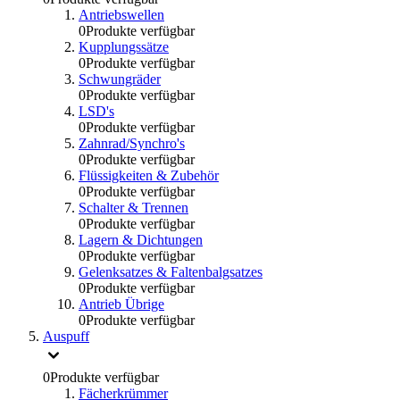
Antriebswellen
0
Produkte verfügbar
Kupplungssätze
0
Produkte verfügbar
Schwungräder
0
Produkte verfügbar
LSD's
0
Produkte verfügbar
Zahnrad/Synchro's
0
Produkte verfügbar
Flüssigkeiten & Zubehör
0
Produkte verfügbar
Schalter & Trennen
0
Produkte verfügbar
Lagern & Dichtungen
0
Produkte verfügbar
Gelenksatzes & Faltenbalgsatzes
0
Produkte verfügbar
Antrieb Übrige
0
Produkte verfügbar
Auspuff
0
Produkte verfügbar
Fächerkrümmer