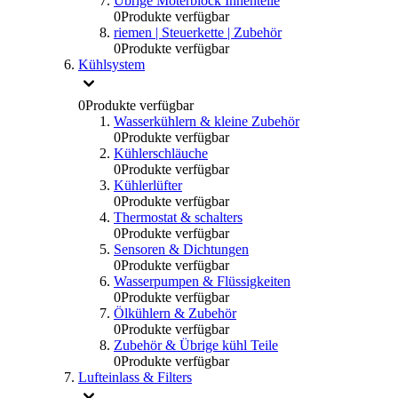
Übrige Moterblock Innenteile
0
Produkte verfügbar
riemen | Steuerkette | Zubehör
0
Produkte verfügbar
Kühlsystem
0
Produkte verfügbar
Wasserkühlern & kleine Zubehör
0
Produkte verfügbar
Kühlerschläuche
0
Produkte verfügbar
Kühlerlüfter
0
Produkte verfügbar
Thermostat & schalters
0
Produkte verfügbar
Sensoren & Dichtungen
0
Produkte verfügbar
Wasserpumpen & Flüssigkeiten
0
Produkte verfügbar
Ölkühlern & Zubehör
0
Produkte verfügbar
Zubehör & Übrige kühl Teile
0
Produkte verfügbar
Lufteinlass & Filters