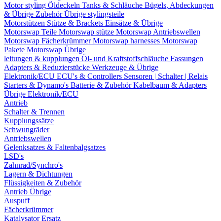
Motor styling
Öldeckeln
Tanks & Schläuche
Bügels, Abdeckungen
& Übrige Zubehör
Übrige stylingsteile
Motorstützen
Stütze & Brackets
Einsätze & Übrige
Motorswap Teile
Motorswap stütze
Motorswap Antriebswellen
Motorswap Fächerkrümmer
Motorswap harnesses
Motorswap
Pakete
Motorswap Übrige
leitungen & kupplungen
Öl- und Kraftstoffschläuche
Fassungen
Adapters & Reduzierstücke
Werkzeuge & Übrige
Elektronik/ECU
ECU's & Controllers
Sensoren | Schalter | Relais
Starters & Dynamo's
Batterie & Zubehör
Kabelbaum & Adapters
Übrige Elektronik/ECU
Antrieb
Schalter & Trennen
Kupplungssätze
Schwungräder
Antriebswellen
Gelenksatzes & Faltenbalgsatzes
LSD's
Zahnrad/Synchro's
Lagern & Dichtungen
Flüssigkeiten & Zubehör
Antrieb Übrige
Auspuff
Fächerkrümmer
Katalysator Ersatz