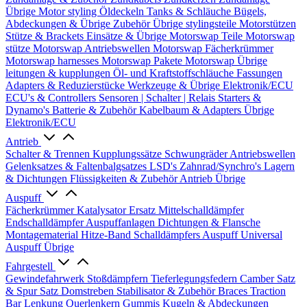
Übrige
Motor styling
Öldeckeln
Tanks & Schläuche
Bügels,
Abdeckungen & Übrige Zubehör
Übrige stylingsteile
Motorstützen
Stütze & Brackets
Einsätze & Übrige
Motorswap Teile
Motorswap
stütze
Motorswap Antriebswellen
Motorswap Fächerkrümmer
Motorswap harnesses
Motorswap Pakete
Motorswap Übrige
leitungen & kupplungen
Öl- und Kraftstoffschläuche
Fassungen
Adapters & Reduzierstücke
Werkzeuge & Übrige
Elektronik/ECU
ECU's & Controllers
Sensoren | Schalter | Relais
Starters &
Dynamo's
Batterie & Zubehör
Kabelbaum & Adapters
Übrige
Elektronik/ECU
Antrieb
Schalter & Trennen
Kupplungssätze
Schwungräder
Antriebswellen
Gelenksatzes & Faltenbalgsatzes
LSD's
Zahnrad/Synchro's
Lagern
& Dichtungen
Flüssigkeiten & Zubehör
Antrieb Übrige
Auspuff
Fächerkrümmer
Katalysator Ersatz
Mittelschalldämpfer
Endschalldämpfer
Auspuffanlagen
Dichtungen & Flansche
Montagematerial
Hitze-Band
Schalldämpfers
Auspuff Universal
Auspuff Übrige
Fahrgestell
Gewindefahrwerk
Stoßdämpfern
Tieferlegungsfedern
Camber Satz
& Spur Satz
Domstreben
Stabilisator & Zubehör
Braces
Traction
Bar
Lenkung
Querlenkern
Gummis
Kugeln & Abdeckungen