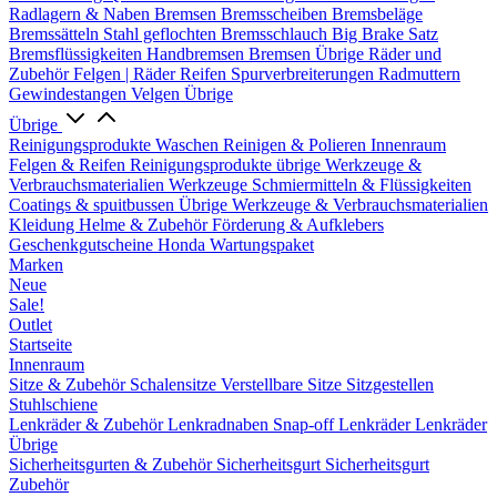
Radlagern & Naben
Bremsen
Bremsscheiben
Bremsbeläge
Bremssätteln
Stahl geflochten Bremsschlauch
Big Brake Satz
Bremsflüssigkeiten
Handbremsen
Bremsen Übrige
Räder und
Zubehör
Felgen | Räder
Reifen
Spurverbreiterungen
Radmuttern
Gewindestangen
Velgen Übrige
Übrige
Reinigungsprodukte
Waschen
Reinigen & Polieren
Innenraum
Felgen & Reifen
Reinigungsprodukte übrige
Werkzeuge &
Verbrauchsmaterialien
Werkzeuge
Schmiermitteln & Flüssigkeiten
Coatings & spuitbussen
Übrige Werkzeuge & Verbrauchsmaterialien
Kleidung
Helme & Zubehör
Förderung & Aufklebers
Geschenkgutscheine
Honda Wartungspaket
Marken
Neue
Sale!
Outlet
Startseite
Innenraum
Sitze & Zubehör
Schalensitze
Verstellbare Sitze
Sitzgestellen
Stuhlschiene
Lenkräder & Zubehör
Lenkradnaben
Snap-off
Lenkräder
Lenkräder
Übrige
Sicherheitsgurten & Zubehör
Sicherheitsgurt
Sicherheitsgurt
Zubehör