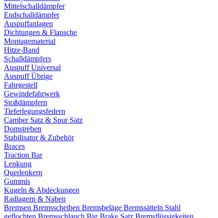
Mittelschalldämpfer
Endschalldämpfer
Auspuffanlagen
Dichtungen & Flansche
Montagematerial
Hitze-Band
Schalldämpfers
Auspuff Universal
Auspuff Übrige
Fahrgestell
Gewindefahrwerk
Stoßdämpfern
Tieferlegungsfedern
Camber Satz & Spur Satz
Domstreben
Stabilisator & Zubehör
Braces
Traction Bar
Lenkung
Querlenkern
Gummis
Kugeln & Abdeckungen
Radlagern & Naben
Bremsen
Bremsscheiben
Bremsbeläge
Bremssätteln
Stahl
geflochten Bremsschlauch
Big Brake Satz
Bremsflüssigkeiten