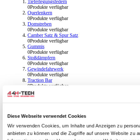
Tieferlegungsfedern
0
Produkte verfügbar
Querlenkern
0
Produkte verfügbar
Domstreben
0
Produkte verfügbar
Camber Satz & Spur Satz
0
Produkte verfügbar
Gummis
0
Produkte verfügbar
Stoßdämpfern
0
Produkte verfügbar
Gewindefahrwerk
0
Produkte verfügbar
Traction Bar
0
Produkte verfügbar
Stabilisator & Zubehör
0
Produkte verfügbar
Kugeln & Abdeckungen
0
Produkte verfügbar
Radlagern & Naben
Diese Webseite verwendet Cookies
0
Produkte verfügbar
Räder und Zubehör
Wir verwenden Cookies, um Inhalte und Anzeigen zu personal
anbieten zu können und die Zugriffe auf unsere Website zu 
0
Produkte verfügbar