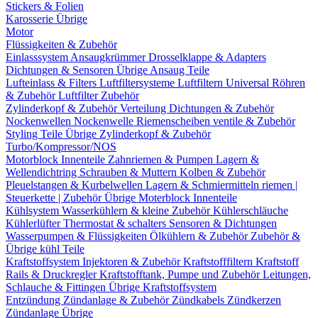
Stickers & Folien
Karosserie Übrige
Motor
Flüssigkeiten & Zubehör
Einlasssystem
Ansaugkrümmer
Drosselklappe & Adapters
Dichtungen & Sensoren
Übrige Ansaug Teile
Lufteinlass & Filters
Luftfiltersysteme
Luftfiltern
Universal Röhren
& Zubehör
Luftfilter Zubehör
Zylinderkopf & Zubehör
Verteilung
Dichtungen & Zubehör
Nockenwellen
Nockenwelle Riemenscheiben
ventile & Zubehör
Styling Teile
Übrige Zylinderkopf & Zubehör
Turbo/Kompressor/NOS
Motorblock Innenteile
Zahnriemen & Pumpen
Lagern &
Wellendichtring
Schrauben & Muttern
Kolben & Zubehör
Pleuelstangen & Kurbelwellen
Lagern & Schmiermitteln
riemen |
Steuerkette | Zubehör
Übrige Moterblock Innenteile
Kühlsystem
Wasserkühlern & kleine Zubehör
Kühlerschläuche
Kühlerlüfter
Thermostat & schalters
Sensoren & Dichtungen
Wasserpumpen & Flüssigkeiten
Ölkühlern & Zubehör
Zubehör &
Übrige kühl Teile
Kraftstoffsystem
Injektoren & Zubehör
Kraftstofffiltern
Kraftstoff
Rails & Druckregler
Kraftstofftank, Pumpe und Zubehör
Leitungen,
Schlauche & Fittingen
Übrige Kraftstoffsystem
Entzündung
Zündanlage & Zubehör
Zündkabels
Zündkerzen
Zündanlage Übrige