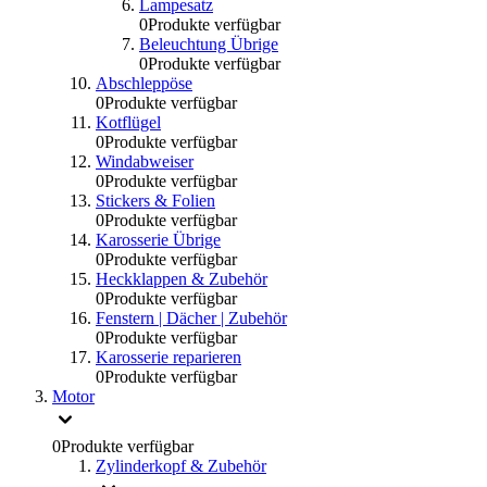
Lampesatz
0
Produkte verfügbar
Beleuchtung Übrige
0
Produkte verfügbar
Abschleppöse
0
Produkte verfügbar
Kotflügel
0
Produkte verfügbar
Windabweiser
0
Produkte verfügbar
Stickers & Folien
0
Produkte verfügbar
Karosserie Übrige
0
Produkte verfügbar
Heckklappen & Zubehör
0
Produkte verfügbar
Fenstern | Dächer | Zubehör
0
Produkte verfügbar
Karosserie reparieren
0
Produkte verfügbar
Motor
0
Produkte verfügbar
Zylinderkopf & Zubehör