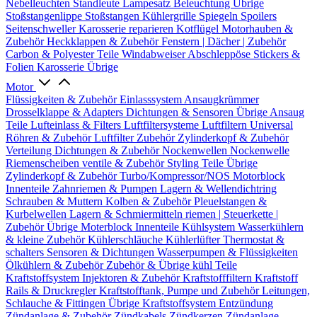
Nebelleuchten
Standleute
Lampesatz
Beleuchtung Übrige
Stoßstangenlippe
Stoßstangen
Kühlergrille
Spiegeln
Spoilers
Seitenschweller
Karosserie reparieren
Kotflügel
Motorhauben &
Zubehör
Heckklappen & Zubehör
Fenstern | Dächer | Zubehör
Carbon & Polyester Teile
Windabweiser
Abschleppöse
Stickers &
Folien
Karosserie Übrige
Motor
Flüssigkeiten & Zubehör
Einlasssystem
Ansaugkrümmer
Drosselklappe & Adapters
Dichtungen & Sensoren
Übrige Ansaug
Teile
Lufteinlass & Filters
Luftfiltersysteme
Luftfiltern
Universal
Röhren & Zubehör
Luftfilter Zubehör
Zylinderkopf & Zubehör
Verteilung
Dichtungen & Zubehör
Nockenwellen
Nockenwelle
Riemenscheiben
ventile & Zubehör
Styling Teile
Übrige
Zylinderkopf & Zubehör
Turbo/Kompressor/NOS
Motorblock
Innenteile
Zahnriemen & Pumpen
Lagern & Wellendichtring
Schrauben & Muttern
Kolben & Zubehör
Pleuelstangen &
Kurbelwellen
Lagern & Schmiermitteln
riemen | Steuerkette |
Zubehör
Übrige Moterblock Innenteile
Kühlsystem
Wasserkühlern
& kleine Zubehör
Kühlerschläuche
Kühlerlüfter
Thermostat &
schalters
Sensoren & Dichtungen
Wasserpumpen & Flüssigkeiten
Ölkühlern & Zubehör
Zubehör & Übrige kühl Teile
Kraftstoffsystem
Injektoren & Zubehör
Kraftstofffiltern
Kraftstoff
Rails & Druckregler
Kraftstofftank, Pumpe und Zubehör
Leitungen,
Schlauche & Fittingen
Übrige Kraftstoffsystem
Entzündung
Zündanlage & Zubehör
Zündkabels
Zündkerzen
Zündanlage