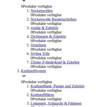
0
Produkte verfügbar
Nockenwellen
0
Produkte verfügbar
Nockenwelle Riemenscheiben
0
Produkte verfügbar
ventile & Zubehör
0
Produkte verfügbar
Dichtungen & Zubehör
0
Produkte verfügbar
Verteilung
0
Produkte verfügbar
Styling Teile
0
Produkte verfügbar
Übrige Zylinderkopf & Zubehör
0
Produkte verfügbar
Kraftstoffsystem
0
Produkte verfügbar
Kraftstofftank, Pumpe und Zubehör
0
Produkte verfügbar
Kraftstofffiltern
0
Produkte verfügbar
Leitungen, Schlauche & Fittingen