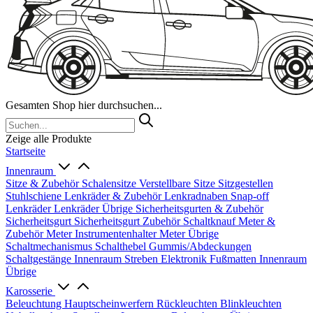
Gesamten Shop hier durchsuchen...
Zeige alle Produkte
Startseite
Innenraum
Sitze & Zubehör
Schalensitze
Verstellbare Sitze
Sitzgestellen
Stuhlschiene
Lenkräder & Zubehör
Lenkradnaben
Snap-off
Lenkräder
Lenkräder Übrige
Sicherheitsgurten & Zubehör
Sicherheitsgurt
Sicherheitsgurt Zubehör
Schaltknauf
Meter &
Zubehör
Meter
Instrumentenhalter
Meter Übrige
Schaltmechanismus
Schalthebel
Gummis/Abdeckungen
Schaltgestänge
Innenraum Streben
Elektronik
Fußmatten
Innenraum
Übrige
Karosserie
Beleuchtung
Hauptscheinwerfern
Rückleuchten
Blinkleuchten