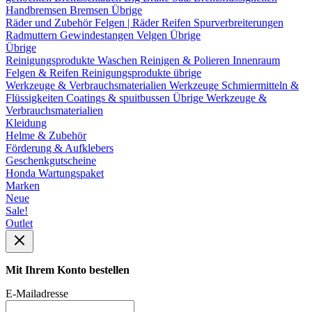
Handbremsen
Bremsen Übrige
Räder und Zubehör
Felgen | Räder
Reifen
Spurverbreiterungen
Radmuttern
Gewindestangen
Velgen Übrige
Übrige
Reinigungsprodukte
Waschen
Reinigen & Polieren
Innenraum
Felgen & Reifen
Reinigungsprodukte übrige
Werkzeuge & Verbrauchsmaterialien
Werkzeuge
Schmiermitteln &
Flüssigkeiten
Coatings & spuitbussen
Übrige Werkzeuge &
Verbrauchsmaterialien
Kleidung
Helme & Zubehör
Förderung & Aufklebers
Geschenkgutscheine
Honda Wartungspaket
Marken
Neue
Sale!
Outlet
Mit Ihrem Konto bestellen
E-Mailadresse