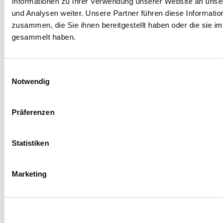
Informationen zu Ihrer Verwendung unserer Website an unse
Spurverbreiterungen
und Analysen weiter. Unsere Partner führen diese Informati
0
Produkte verfügbar
zusammen, die Sie ihnen bereitgestellt haben oder die sie 
Radmuttern
0
Produkte verfügbar
gesammelt haben.
Gewindestangen
0
Produkte verfügbar
Velgen Übrige
0
Produkte verfügbar
Einwilligungsauswahl
Felgen | Räder
Notwendig
0
Produkte verfügbar
Reifen
0
Produkte verfügbar
Präferenzen
Bremsen
0
Produkte verfügbar
Statistiken
Bremsscheiben
0
Produkte verfügbar
Bremsbeläge
Marketing
0
Produkte verfügbar
Bremssätteln
0
Produkte verfügbar
Stahl geflochten Bremsschlauch
0
Produkte verfügbar
Big Brake Satz