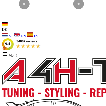
DE
NL
EN
ES
Menü