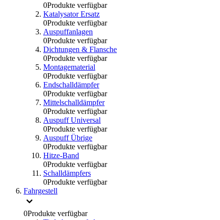
0
Produkte verfügbar
Katalysator Ersatz
0
Produkte verfügbar
Auspuffanlagen
0
Produkte verfügbar
Dichtungen & Flansche
0
Produkte verfügbar
Montagematerial
0
Produkte verfügbar
Endschalldämpfer
0
Produkte verfügbar
Mittelschalldämpfer
0
Produkte verfügbar
Auspuff Universal
0
Produkte verfügbar
Auspuff Übrige
0
Produkte verfügbar
Hitze-Band
0
Produkte verfügbar
Schalldämpfers
0
Produkte verfügbar
Fahrgestell
0
Produkte verfügbar