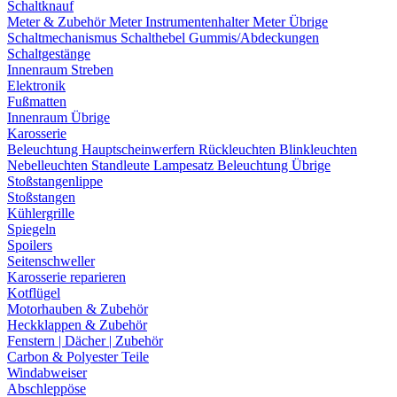
Schaltknauf
Meter & Zubehör
Meter
Instrumentenhalter
Meter Übrige
Schaltmechanismus
Schalthebel
Gummis/Abdeckungen
Schaltgestänge
Innenraum Streben
Elektronik
Fußmatten
Innenraum Übrige
Karosserie
Beleuchtung
Hauptscheinwerfern
Rückleuchten
Blinkleuchten
Nebelleuchten
Standleute
Lampesatz
Beleuchtung Übrige
Stoßstangenlippe
Stoßstangen
Kühlergrille
Spiegeln
Spoilers
Seitenschweller
Karosserie reparieren
Kotflügel
Motorhauben & Zubehör
Heckklappen & Zubehör
Fenstern | Dächer | Zubehör
Carbon & Polyester Teile
Windabweiser
Abschleppöse