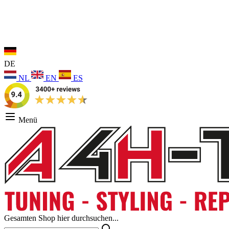
DE
NL
EN
ES
Menü
Gesamten Shop hier durchsuchen...