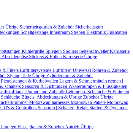
der Übrige
Sicherheitsgurten & Zubehör
Sicherheitsgurt
deckungen
Schaltgestänge
Innenraum Streben
Elektronik
Fußmatten
toßstangen
Kühlergrille
Spiegeln
Spoilers
Seitenschweller
Karosserie
r
Abschleppöse
Stickers & Folien
Karosserie Übrige
s & Filters
Luftfiltersysteme
Luftfiltern
Universal Röhren & Zubehör
ehör
Styling Teile
Übrige Zylinderkopf & Zubehör
r
Pleuelstangen & Kurbelwellen
Lagern & Schmiermitteln
riemen |
& schalters
Sensoren & Dichtungen
Wasserpumpen & Flüssigkeiten
raftstofftank, Pumpe und Zubehör
Leitungen, Schlauche & Fittingen
 Schläuche
Bügels, Abdeckungen & Übrige Zubehör
Übrige
Fächerkrümmer
Motorswap harnesses
Motorswap Pakete
Motorswap
CU's & Controllers
Sensoren | Schalter | Relais
Starters & Dynamo's
chtungen
Flüssigkeiten & Zubehör
Antrieb Übrige