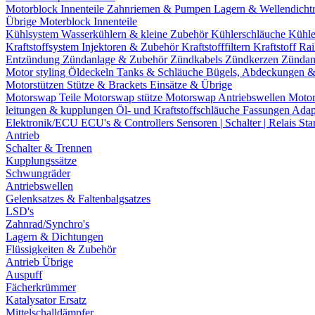
Motorblock Innenteile
Zahnriemen & Pumpen
Lagern & Wellendicht
Übrige Moterblock Innenteile
Kühlsystem
Wasserkühlern & kleine Zubehör
Kühlerschläuche
Kühle
Kraftstoffsystem
Injektoren & Zubehör
Kraftstofffiltern
Kraftstoff Ra
Entzündung
Zündanlage & Zubehör
Zündkabels
Zündkerzen
Zündan
Motor styling
Öldeckeln
Tanks & Schläuche
Bügels, Abdeckungen 
Motorstützen
Stütze & Brackets
Einsätze & Übrige
Motorswap Teile
Motorswap stütze
Motorswap Antriebswellen
Moto
leitungen & kupplungen
Öl- und Kraftstoffschläuche
Fassungen
Adap
Elektronik/ECU
ECU's & Controllers
Sensoren | Schalter | Relais
Sta
Antrieb
Schalter & Trennen
Kupplungssätze
Schwungräder
Antriebswellen
Gelenksatzes & Faltenbalgsatzes
LSD's
Zahnrad/Synchro's
Lagern & Dichtungen
Flüssigkeiten & Zubehör
Antrieb Übrige
Auspuff
Fächerkrümmer
Katalysator Ersatz
Mittelschalldämpfer