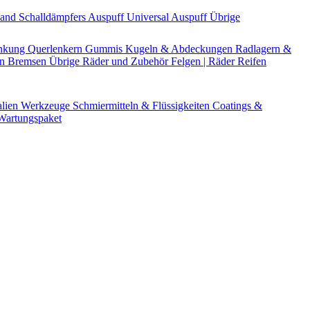
Band
Schalldämpfers
Auspuff Universal
Auspuff Übrige
nkung
Querlenkern
Gummis
Kugeln & Abdeckungen
Radlagern &
en
Bremsen Übrige
Räder und Zubehör
Felgen | Räder
Reifen
alien
Werkzeuge
Schmiermitteln & Flüssigkeiten
Coatings &
artungspaket