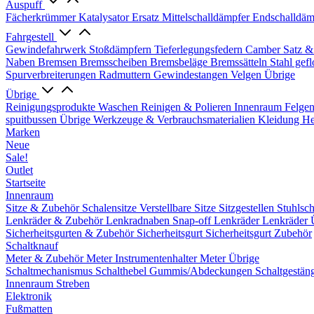
Auspuff
Fächerkrümmer
Katalysator Ersatz
Mittelschalldämpfer
Endschalldäm
Fahrgestell
Gewindefahrwerk
Stoßdämpfern
Tieferlegungsfedern
Camber Satz &
Naben
Bremsen
Bremsscheiben
Bremsbeläge
Bremssätteln
Stahl gef
Spurverbreiterungen
Radmuttern
Gewindestangen
Velgen Übrige
Übrige
Reinigungsprodukte
Waschen
Reinigen & Polieren
Innenraum
Felge
spuitbussen
Übrige Werkzeuge & Verbrauchsmaterialien
Kleidung
He
Marken
Neue
Sale!
Outlet
Startseite
Innenraum
Sitze & Zubehör
Schalensitze
Verstellbare Sitze
Sitzgestellen
Stuhlsc
Lenkräder & Zubehör
Lenkradnaben
Snap-off
Lenkräder
Lenkräder 
Sicherheitsgurten & Zubehör
Sicherheitsgurt
Sicherheitsgurt Zubehör
Schaltknauf
Meter & Zubehör
Meter
Instrumentenhalter
Meter Übrige
Schaltmechanismus
Schalthebel
Gummis/Abdeckungen
Schaltgestän
Innenraum Streben
Elektronik
Fußmatten