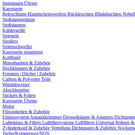
Innenraum Übrige
Karosserie
Beleuchtung
Hauptscheinwerfern
Rückleuchten
Blinkleuchten
Nebel
Stoßstangenlippe
Stoßstangen
Kühlergrille
Spiegeln
Spoilers
Seitenschweller
Karosserie reparieren
Kotflügel
Motorhauben & Zubehör
Heckklappen & Zubehör
Fenstern | Dächer | Zubehör
Carbon & Polyester Teile
Windabweiser
Abschleppöse
Stickers & Folien
Karosserie Übrige
Motor
Flüssigkeiten & Zubehör
Einlasssystem
Ansaugkrümmer
Drosselklappe & Adapters
Dichtunge
Lufteinlass & Filters
Luftfiltersysteme
Luftfiltern
Universal Röhren 
Zylinderkopf & Zubehör
Verteilung
Dichtungen & Zubehör
Nockenw
Turbo/Kompressor/NOS