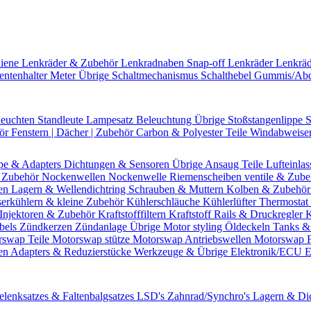
hiene
Lenkräder & Zubehör
Lenkradnaben
Snap-off
Lenkräder
Lenkrä
entenhalter
Meter Übrige
Schaltmechanismus
Schalthebel
Gummis/Ab
leuchten
Standleute
Lampesatz
Beleuchtung Übrige
Stoßstangenlippe
S
hör
Fenstern | Dächer | Zubehör
Carbon & Polyester Teile
Windabweise
pe & Adapters
Dichtungen & Sensoren
Übrige Ansaug Teile
Lufteinlas
 Zubehör
Nockenwellen
Nockenwelle Riemenscheiben
ventile & Zub
en
Lagern & Wellendichtring
Schrauben & Muttern
Kolben & Zubehö
erkühlern & kleine Zubehör
Kühlerschläuche
Kühlerlüfter
Thermostat 
Injektoren & Zubehör
Kraftstofffiltern
Kraftstoff Rails & Druckregler
K
bels
Zündkerzen
Zündanlage Übrige
Motor styling
Öldeckeln
Tanks &
rswap Teile
Motorswap stütze
Motorswap Antriebswellen
Motorswap 
en
Adapters & Reduzierstücke
Werkzeuge & Übrige
Elektronik/ECU
E
elenksatzes & Faltenbalgsatzes
LSD's
Zahnrad/Synchro's
Lagern & Di