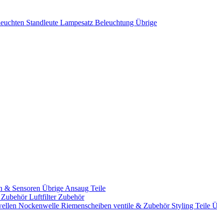
leuchten
Standleute
Lampesatz
Beleuchtung Übrige
n & Sensoren
Übrige Ansaug Teile
& Zubehör
Luftfilter Zubehör
ellen
Nockenwelle Riemenscheiben
ventile & Zubehör
Styling Teile
Ü