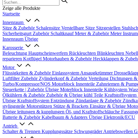
Zeige alle Produkte
Startseite
Innenraum
Sitze & Zubehör
Schalensitze
Verstellbare Sitze
Sitzgestellen
Stuhlsc
Sicherheitsgurt Zubehör
Schaltknauf
Meter & Zubehör
Meter
Instrum
Innenraum Übrige
Karosserie
Beleuchtung
Hauptscheinwerfern
Rückleuchten
Blinkleuchten
Nebel
reparieren
Kotflügel
Motorhauben & Zubehör
Heckklappen & Zube
Motor
Flüssigkeiten & Zubehör
Einlasssystem
Ansaugkrümmer
Drosselklap
Luftfilter Zubehör
Zylinderkopf & Zubehör
Verteilung
Dichtungen &
Turbo/Kompressor/NOS
Motorblock Innenteile
Zahnriemen & Pump
Steuerkette | Zubehör
Übrige Moterblock Innenteile
Kühlsystem
Wass
Ölkühlern & Zubehör
Zubehör & Übrige kühl Teile
Kraftstoffsystem
Übrige Kraftstoffsystem
Entzündung
Zündanlage & Zubehör
Zündka
stylingsteile
Motorstützen
Stütze & Brackets
Einsätze & Übrige
Moto
Übrige
leitungen & kupplungen
Öl- und Kraftstoffschläuche
Fassung
Batterie & Zubehör
Kabelbaum & Adapters
Übrige Elektronik/ECU
Antrieb
Schalter & Trennen
Kupplungssätze
Schwungräder
Antriebswellen
G