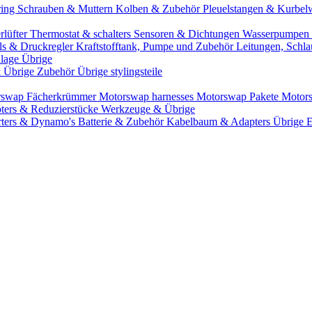
ring
Schrauben & Muttern
Kolben & Zubehör
Pleuelstangen & Kurbel
rlüfter
Thermostat & schalters
Sensoren & Dichtungen
Wasserpumpen 
ils & Druckregler
Kraftstofftank, Pumpe und Zubehör
Leitungen, Schla
lage Übrige
& Übrige Zubehör
Übrige stylingsteile
rswap Fächerkrümmer
Motorswap harnesses
Motorswap Pakete
Motor
ters & Reduzierstücke
Werkzeuge & Übrige
rters & Dynamo's
Batterie & Zubehör
Kabelbaum & Adapters
Übrige 