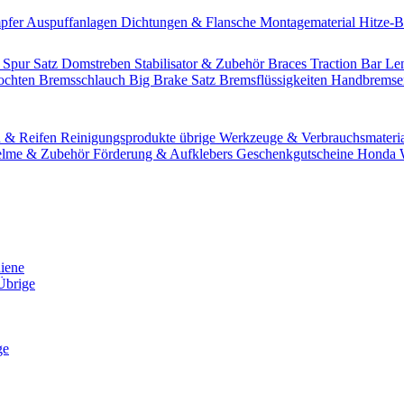
pfer
Auspuffanlagen
Dichtungen & Flansche
Montagematerial
Hitze-
 Spur Satz
Domstreben
Stabilisator & Zubehör
Braces
Traction Bar
Le
lochten Bremsschlauch
Big Brake Satz
Bremsflüssigkeiten
Handbrems
n & Reifen
Reinigungsprodukte übrige
Werkzeuge & Verbrauchsmateri
lme & Zubehör
Förderung & Aufklebers
Geschenkgutscheine
Honda W
hiene
Übrige
ge