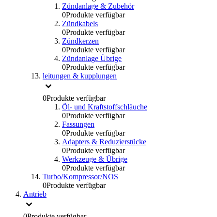
Zündanlage & Zubehör
0
Produkte verfügbar
Zündkabels
0
Produkte verfügbar
Zündkerzen
0
Produkte verfügbar
Zündanlage Übrige
0
Produkte verfügbar
leitungen & kupplungen
0
Produkte verfügbar
Öl- und Kraftstoffschläuche
0
Produkte verfügbar
Fassungen
0
Produkte verfügbar
Adapters & Reduzierstücke
0
Produkte verfügbar
Werkzeuge & Übrige
0
Produkte verfügbar
Turbo/Kompressor/NOS
0
Produkte verfügbar
Antrieb
0
Produkte verfügbar