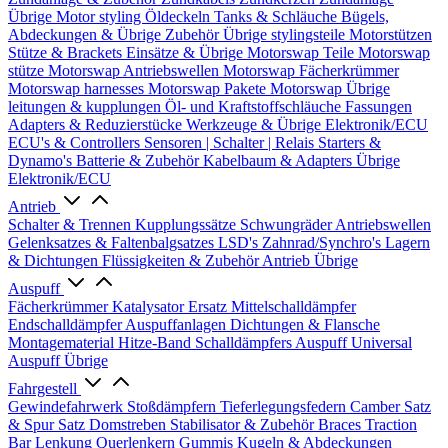
Übrige
Motor styling
Öldeckeln
Tanks & Schläuche
Bügels,
Abdeckungen & Übrige Zubehör
Übrige stylingsteile
Motorstützen
Stütze & Brackets
Einsätze & Übrige
Motorswap Teile
Motorswap
stütze
Motorswap Antriebswellen
Motorswap Fächerkrümmer
Motorswap harnesses
Motorswap Pakete
Motorswap Übrige
leitungen & kupplungen
Öl- und Kraftstoffschläuche
Fassungen
Adapters & Reduzierstücke
Werkzeuge & Übrige
Elektronik/ECU
ECU's & Controllers
Sensoren | Schalter | Relais
Starters &
Dynamo's
Batterie & Zubehör
Kabelbaum & Adapters
Übrige
Elektronik/ECU
Antrieb
Schalter & Trennen
Kupplungssätze
Schwungräder
Antriebswellen
Gelenksatzes & Faltenbalgsatzes
LSD's
Zahnrad/Synchro's
Lagern
& Dichtungen
Flüssigkeiten & Zubehör
Antrieb Übrige
Auspuff
Fächerkrümmer
Katalysator Ersatz
Mittelschalldämpfer
Endschalldämpfer
Auspuffanlagen
Dichtungen & Flansche
Montagematerial
Hitze-Band
Schalldämpfers
Auspuff Universal
Auspuff Übrige
Fahrgestell
Gewindefahrwerk
Stoßdämpfern
Tieferlegungsfedern
Camber Satz
& Spur Satz
Domstreben
Stabilisator & Zubehör
Braces
Traction
Bar
Lenkung
Querlenkern
Gummis
Kugeln & Abdeckungen