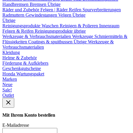
Handbremsen
Bremsen Übrige
Räder und Zubehör
Felgen | Räder
Reifen
Spurverbreiterungen
Radmuttern
Gewindestangen
Velgen Übrige
Übrige
Reinigungsprodukte
Waschen
Reinigen & Polieren
Innenraum
Felgen & Reifen
Reinigungsprodukte übrige
Werkzeuge & Verbrauchsmaterialien
Werkzeuge
Schmiermitteln &
Flüssigkeiten
Coatings & spuitbussen
Übrige Werkzeuge &
Verbrauchsmaterialien
Kleidung
Helme & Zubehör
Förderung & Aufklebers
Geschenkgutscheine
Honda Wartungspaket
Marken
Neue
Sale!
Outlet
Mit Ihrem Konto bestellen
E-Mailadresse