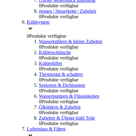
Übrige Moterblock Innenteile
0
Produkte verfügbar
riemen | Steuerkette | Zubehör
0
Produkte verfügbar
Kühlsystem
0
Produkte verfügbar
Wasserkühlern & kleine Zubehör
0
Produkte verfügbar
Kühlerschläuche
0
Produkte verfügbar
Kühlerlüfter
0
Produkte verfügbar
Thermostat & schalters
0
Produkte verfügbar
Sensoren & Dichtungen
0
Produkte verfügbar
Wasserpumpen & Flüssigkeiten
0
Produkte verfügbar
Ölkühlern & Zubehör
0
Produkte verfügbar
Zubehör & Übrige kühl Teile
0
Produkte verfügbar
Lufteinlass & Filters