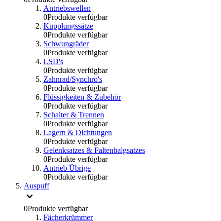
Antriebswellen
0
Produkte verfügbar
Kupplungssätze
0
Produkte verfügbar
Schwungräder
0
Produkte verfügbar
LSD's
0
Produkte verfügbar
Zahnrad/Synchro's
0
Produkte verfügbar
Flüssigkeiten & Zubehör
0
Produkte verfügbar
Schalter & Trennen
0
Produkte verfügbar
Lagern & Dichtungen
0
Produkte verfügbar
Gelenksatzes & Faltenbalgsatzes
0
Produkte verfügbar
Antrieb Übrige
0
Produkte verfügbar
Auspuff
0
Produkte verfügbar
Fächerkrümmer