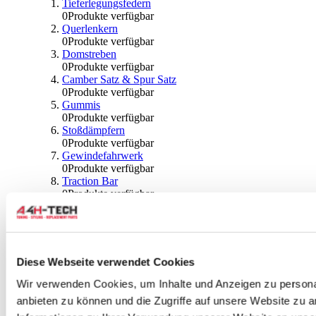
Tieferlegungsfedern
0
Produkte verfügbar
Querlenkern
0
Produkte verfügbar
Domstreben
0
Produkte verfügbar
Camber Satz & Spur Satz
0
Produkte verfügbar
Gummis
0
Produkte verfügbar
Stoßdämpfern
0
Produkte verfügbar
Gewindefahrwerk
0
Produkte verfügbar
Traction Bar
0
Produkte verfügbar
Stabilisator & Zubehör
0
Produkte verfügbar
Kugeln & Abdeckungen
0
Produkte verfügbar
Radlagern & Naben
Diese Webseite verwendet Cookies
0
Produkte verfügbar
Räder und Zubehör
Wir verwenden Cookies, um Inhalte und Anzeigen zu personal
anbieten zu können und die Zugriffe auf unsere Website zu 
0
Produkte verfügbar