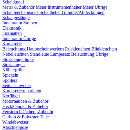
Schaltknauf
Meter & Zubehör
Meter
Instrumentenhalter
Meter Übrige
Schaltmechanismus
Schalthebel
Gummis/Abdeckungen
Schaltgestänge
Innenraum Streben
Elektronik
Fußmatten
Innenraum Übrige
Karosserie
Beleuchtung
Hauptscheinwerfern
Rückleuchten
Blinkleuchten
Nebelleuchten
Standleute
Lampesatz
Beleuchtung Übrige
Stoßstangenlippe
Stoßstangen
Kühlergrille
Spiegeln
Spoilers
Seitenschweller
Karosserie reparieren
Kotflügel
Motorhauben & Zubehör
Heckklappen & Zubehör
Fenstern | Dächer | Zubehör
Carbon & Polyester Teile
Windabweiser
Abschleppöse