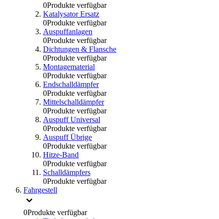
0
Produkte verfügbar
Katalysator Ersatz
0
Produkte verfügbar
Auspuffanlagen
0
Produkte verfügbar
Dichtungen & Flansche
0
Produkte verfügbar
Montagematerial
0
Produkte verfügbar
Endschalldämpfer
0
Produkte verfügbar
Mittelschalldämpfer
0
Produkte verfügbar
Auspuff Universal
0
Produkte verfügbar
Auspuff Übrige
0
Produkte verfügbar
Hitze-Band
0
Produkte verfügbar
Schalldämpfers
0
Produkte verfügbar
Fahrgestell
0
Produkte verfügbar