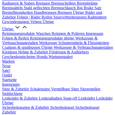
Radlagern & Naben
Bremsen
Bremsscheiben
Bremsbeläge
Bremssätteln
Stahl geflochten Bremsschlauch
Big Brake Satz
Bremsflüssigkeiten
Handbremsen
Bremsen Übrige
Räder und
Zubehör
Felgen | Räder
Reifen
Spurverbreiterungen
Radmuttern
Gewindestangen
Velgen Übrige
Übrige
Reinigungsprodukte
Waschen
Reinigen & Polieren
Innenraum
Felgen & Reifen
Reinigungsprodukte übrige
Werkzeuge &
Verbrauchsmaterialien
Werkzeuge
Schmiermitteln & Flüssigkeiten
Coatings & spuitbussen
Übrige Werkzeuge & Verbrauchsmaterialien
Kleidung
Helme & Zubehör
Förderung & Aufklebers
Geschenkgutscheine
Honda Wartungspaket
Marken
Neue
Sale!
Outlet
Startseite
Innenraum
Sitze & Zubehör
Schalensitze
Verstellbare Sitze
Sitzgestellen
Stuhlschiene
Lenkräder & Zubehör
Lenkradnaben
Snap-off
Lenkräder
Lenkräder
Übrige
Sicherheitsgurten & Zubehör
Sicherheitsgurt
Sicherheitsgurt
Zubehör