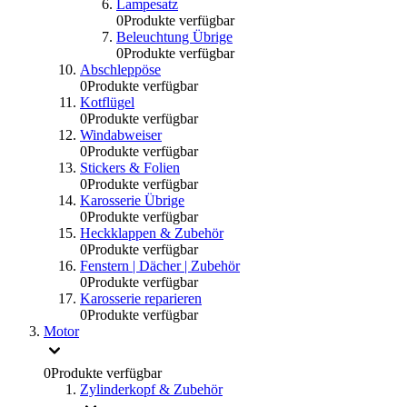
Lampesatz
0
Produkte verfügbar
Beleuchtung Übrige
0
Produkte verfügbar
Abschleppöse
0
Produkte verfügbar
Kotflügel
0
Produkte verfügbar
Windabweiser
0
Produkte verfügbar
Stickers & Folien
0
Produkte verfügbar
Karosserie Übrige
0
Produkte verfügbar
Heckklappen & Zubehör
0
Produkte verfügbar
Fenstern | Dächer | Zubehör
0
Produkte verfügbar
Karosserie reparieren
0
Produkte verfügbar
Motor
0
Produkte verfügbar
Zylinderkopf & Zubehör