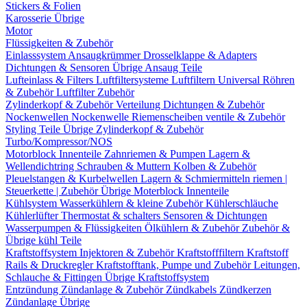
Stickers & Folien
Karosserie Übrige
Motor
Flüssigkeiten & Zubehör
Einlasssystem
Ansaugkrümmer
Drosselklappe & Adapters
Dichtungen & Sensoren
Übrige Ansaug Teile
Lufteinlass & Filters
Luftfiltersysteme
Luftfiltern
Universal Röhren
& Zubehör
Luftfilter Zubehör
Zylinderkopf & Zubehör
Verteilung
Dichtungen & Zubehör
Nockenwellen
Nockenwelle Riemenscheiben
ventile & Zubehör
Styling Teile
Übrige Zylinderkopf & Zubehör
Turbo/Kompressor/NOS
Motorblock Innenteile
Zahnriemen & Pumpen
Lagern &
Wellendichtring
Schrauben & Muttern
Kolben & Zubehör
Pleuelstangen & Kurbelwellen
Lagern & Schmiermitteln
riemen |
Steuerkette | Zubehör
Übrige Moterblock Innenteile
Kühlsystem
Wasserkühlern & kleine Zubehör
Kühlerschläuche
Kühlerlüfter
Thermostat & schalters
Sensoren & Dichtungen
Wasserpumpen & Flüssigkeiten
Ölkühlern & Zubehör
Zubehör &
Übrige kühl Teile
Kraftstoffsystem
Injektoren & Zubehör
Kraftstofffiltern
Kraftstoff
Rails & Druckregler
Kraftstofftank, Pumpe und Zubehör
Leitungen,
Schlauche & Fittingen
Übrige Kraftstoffsystem
Entzündung
Zündanlage & Zubehör
Zündkabels
Zündkerzen
Zündanlage Übrige