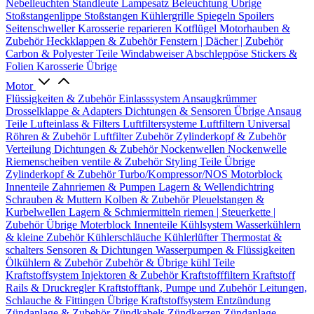
Nebelleuchten
Standleute
Lampesatz
Beleuchtung Übrige
Stoßstangenlippe
Stoßstangen
Kühlergrille
Spiegeln
Spoilers
Seitenschweller
Karosserie reparieren
Kotflügel
Motorhauben &
Zubehör
Heckklappen & Zubehör
Fenstern | Dächer | Zubehör
Carbon & Polyester Teile
Windabweiser
Abschleppöse
Stickers &
Folien
Karosserie Übrige
Motor
Flüssigkeiten & Zubehör
Einlasssystem
Ansaugkrümmer
Drosselklappe & Adapters
Dichtungen & Sensoren
Übrige Ansaug
Teile
Lufteinlass & Filters
Luftfiltersysteme
Luftfiltern
Universal
Röhren & Zubehör
Luftfilter Zubehör
Zylinderkopf & Zubehör
Verteilung
Dichtungen & Zubehör
Nockenwellen
Nockenwelle
Riemenscheiben
ventile & Zubehör
Styling Teile
Übrige
Zylinderkopf & Zubehör
Turbo/Kompressor/NOS
Motorblock
Innenteile
Zahnriemen & Pumpen
Lagern & Wellendichtring
Schrauben & Muttern
Kolben & Zubehör
Pleuelstangen &
Kurbelwellen
Lagern & Schmiermitteln
riemen | Steuerkette |
Zubehör
Übrige Moterblock Innenteile
Kühlsystem
Wasserkühlern
& kleine Zubehör
Kühlerschläuche
Kühlerlüfter
Thermostat &
schalters
Sensoren & Dichtungen
Wasserpumpen & Flüssigkeiten
Ölkühlern & Zubehör
Zubehör & Übrige kühl Teile
Kraftstoffsystem
Injektoren & Zubehör
Kraftstofffiltern
Kraftstoff
Rails & Druckregler
Kraftstofftank, Pumpe und Zubehör
Leitungen,
Schlauche & Fittingen
Übrige Kraftstoffsystem
Entzündung
Zündanlage & Zubehör
Zündkabels
Zündkerzen
Zündanlage