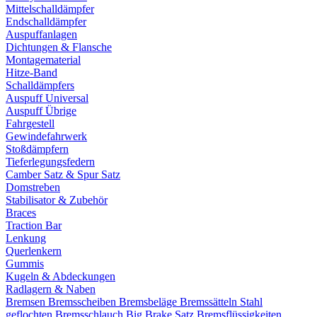
Mittelschalldämpfer
Endschalldämpfer
Auspuffanlagen
Dichtungen & Flansche
Montagematerial
Hitze-Band
Schalldämpfers
Auspuff Universal
Auspuff Übrige
Fahrgestell
Gewindefahrwerk
Stoßdämpfern
Tieferlegungsfedern
Camber Satz & Spur Satz
Domstreben
Stabilisator & Zubehör
Braces
Traction Bar
Lenkung
Querlenkern
Gummis
Kugeln & Abdeckungen
Radlagern & Naben
Bremsen
Bremsscheiben
Bremsbeläge
Bremssätteln
Stahl
geflochten Bremsschlauch
Big Brake Satz
Bremsflüssigkeiten