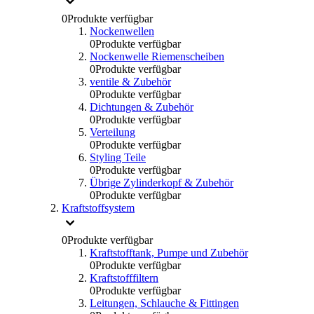
0
Produkte verfügbar
Nockenwellen
0
Produkte verfügbar
Nockenwelle Riemenscheiben
0
Produkte verfügbar
ventile & Zubehör
0
Produkte verfügbar
Dichtungen & Zubehör
0
Produkte verfügbar
Verteilung
0
Produkte verfügbar
Styling Teile
0
Produkte verfügbar
Übrige Zylinderkopf & Zubehör
0
Produkte verfügbar
Kraftstoffsystem
0
Produkte verfügbar
Kraftstofftank, Pumpe und Zubehör
0
Produkte verfügbar
Kraftstofffiltern
0
Produkte verfügbar
Leitungen, Schlauche & Fittingen