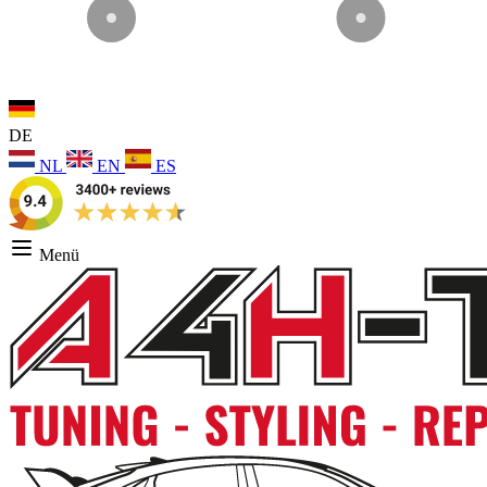
DE
NL
EN
ES
Menü