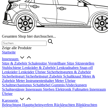
Gesamten Shop hier durchsuchen...
Zeige alle Produkte
Startseite
Innenraum
Sitze & Zubehör
Schalensitze
Verstellbare Sitze
Sitzgestellen
Stuhlschiene
Lenkräder & Zubehör
Lenkradnaben
Snap-off
Lenkräder
Lenkräder Übrige
Sicherheitsgurten & Zubehör
Sicherheitsgurt
Sicherheitsgurt Zubehör
Schaltknauf
Meter &
Zubehör
Meter
Instrumentenhalter
Meter Übrige
Schaltmechanismus
Schalthebel
Gummis/Abdeckungen
Schaltgestänge
Innenraum Streben
Elektronik
Fußmatten
Innenraum
Übrige
Karosserie
Beleuchtung
Hauptscheinwerfern
Rückleuchten
Blinkleuchten