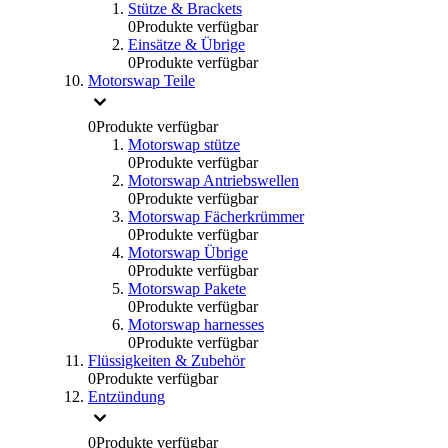
Stütze & Brackets
0
Produkte verfügbar
Einsätze & Übrige
0
Produkte verfügbar
Motorswap Teile
0
Produkte verfügbar
Motorswap stütze
0
Produkte verfügbar
Motorswap Antriebswellen
0
Produkte verfügbar
Motorswap Fächerkrümmer
0
Produkte verfügbar
Motorswap Übrige
0
Produkte verfügbar
Motorswap Pakete
0
Produkte verfügbar
Motorswap harnesses
0
Produkte verfügbar
Flüssigkeiten & Zubehör
0
Produkte verfügbar
Entzündung
0
Produkte verfügbar