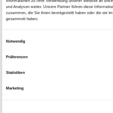
Informationen zu Ihrer Verwendung unserer Website an unse
Spurverbreiterungen
und Analysen weiter. Unsere Partner führen diese Informati
0
Produkte verfügbar
zusammen, die Sie ihnen bereitgestellt haben oder die sie 
Radmuttern
0
Produkte verfügbar
gesammelt haben.
Gewindestangen
0
Produkte verfügbar
Velgen Übrige
0
Produkte verfügbar
Einwilligungsauswahl
Felgen | Räder
Notwendig
0
Produkte verfügbar
Reifen
0
Produkte verfügbar
Präferenzen
Bremsen
0
Produkte verfügbar
Statistiken
Bremsscheiben
0
Produkte verfügbar
Bremsbeläge
Marketing
0
Produkte verfügbar
Bremssätteln
0
Produkte verfügbar
Stahl geflochten Bremsschlauch
0
Produkte verfügbar
Big Brake Satz