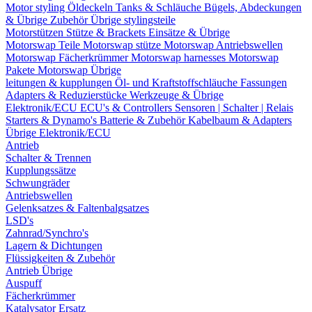
Motor styling
Öldeckeln
Tanks & Schläuche
Bügels, Abdeckungen
& Übrige Zubehör
Übrige stylingsteile
Motorstützen
Stütze & Brackets
Einsätze & Übrige
Motorswap Teile
Motorswap stütze
Motorswap Antriebswellen
Motorswap Fächerkrümmer
Motorswap harnesses
Motorswap
Pakete
Motorswap Übrige
leitungen & kupplungen
Öl- und Kraftstoffschläuche
Fassungen
Adapters & Reduzierstücke
Werkzeuge & Übrige
Elektronik/ECU
ECU's & Controllers
Sensoren | Schalter | Relais
Starters & Dynamo's
Batterie & Zubehör
Kabelbaum & Adapters
Übrige Elektronik/ECU
Antrieb
Schalter & Trennen
Kupplungssätze
Schwungräder
Antriebswellen
Gelenksatzes & Faltenbalgsatzes
LSD's
Zahnrad/Synchro's
Lagern & Dichtungen
Flüssigkeiten & Zubehör
Antrieb Übrige
Auspuff
Fächerkrümmer
Katalysator Ersatz