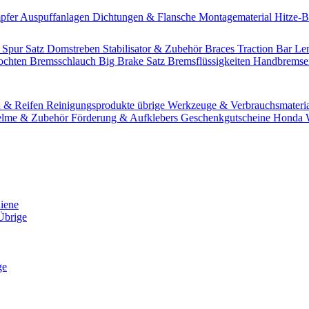
pfer
Auspuffanlagen
Dichtungen & Flansche
Montagematerial
Hitze-
 Spur Satz
Domstreben
Stabilisator & Zubehör
Braces
Traction Bar
Le
lochten Bremsschlauch
Big Brake Satz
Bremsflüssigkeiten
Handbrems
n & Reifen
Reinigungsprodukte übrige
Werkzeuge & Verbrauchsmateri
lme & Zubehör
Förderung & Aufklebers
Geschenkgutscheine
Honda W
hiene
Übrige
ge