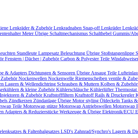
hiene
Lenkräder & Zubehör
Lenkradnaben
Snap-off
Lenkräder
Lenkrä
entenhalter
Meter Übrige
Schaltmechanismus
Schalthebel
Gummis/Ab
leuchten
Standleute
Lampesatz
Beleuchtung Übrige
Stoßstangenlippe
S
hör
Fenstern | Dächer | Zubehör
Carbon & Polyester Teile
Windabweise
pe & Adapters
Dichtungen & Sensoren
Übrige Ansaug Teile
Lufteinlas
 Zubehör
Nockenwellen
Nockenwelle Riemenscheiben
ventile & Zub
en
Lagern & Wellendichtring
Schrauben & Muttern
Kolben & Zubehö
erkühlern & kleine Zubehör
Kühlerschläuche
Kühlerlüfter
Thermostat 
Injektoren & Zubehör
Kraftstofffiltern
Kraftstoff Rails & Druckregler
K
bels
Zündkerzen
Zündanlage Übrige
Motor styling
Öldeckeln
Tanks &
rswap Teile
Motorswap stütze
Motorswap Antriebswellen
Motorswap 
en
Adapters & Reduzierstücke
Werkzeuge & Übrige
Elektronik/ECU
E
elenksatzes & Faltenbalgsatzes
LSD's
Zahnrad/Synchro's
Lagern & Di