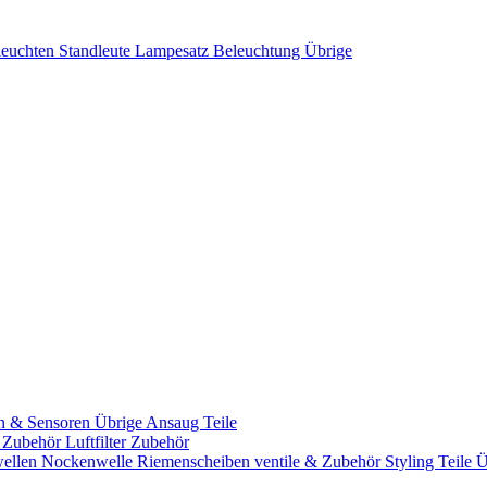
leuchten
Standleute
Lampesatz
Beleuchtung Übrige
n & Sensoren
Übrige Ansaug Teile
& Zubehör
Luftfilter Zubehör
ellen
Nockenwelle Riemenscheiben
ventile & Zubehör
Styling Teile
Ü