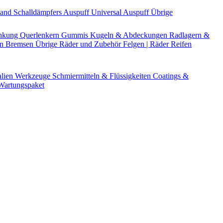
Band
Schalldämpfers
Auspuff Universal
Auspuff Übrige
nkung
Querlenkern
Gummis
Kugeln & Abdeckungen
Radlagern &
en
Bremsen Übrige
Räder und Zubehör
Felgen | Räder
Reifen
alien
Werkzeuge
Schmiermitteln & Flüssigkeiten
Coatings &
artungspaket