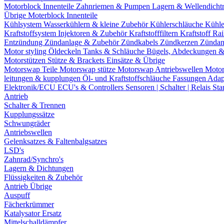
Motorblock Innenteile
Zahnriemen & Pumpen
Lagern & Wellendicht
Übrige Moterblock Innenteile
Kühlsystem
Wasserkühlern & kleine Zubehör
Kühlerschläuche
Kühle
Kraftstoffsystem
Injektoren & Zubehör
Kraftstofffiltern
Kraftstoff Ra
Entzündung
Zündanlage & Zubehör
Zündkabels
Zündkerzen
Zündan
Motor styling
Öldeckeln
Tanks & Schläuche
Bügels, Abdeckungen 
Motorstützen
Stütze & Brackets
Einsätze & Übrige
Motorswap Teile
Motorswap stütze
Motorswap Antriebswellen
Moto
leitungen & kupplungen
Öl- und Kraftstoffschläuche
Fassungen
Adap
Elektronik/ECU
ECU's & Controllers
Sensoren | Schalter | Relais
Sta
Antrieb
Schalter & Trennen
Kupplungssätze
Schwungräder
Antriebswellen
Gelenksatzes & Faltenbalgsatzes
LSD's
Zahnrad/Synchro's
Lagern & Dichtungen
Flüssigkeiten & Zubehör
Antrieb Übrige
Auspuff
Fächerkrümmer
Katalysator Ersatz
Mittelschalldämpfer