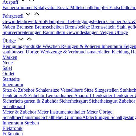
Auspuff
Fächerkrümmer
Katalysator Ersatz
Mittelschalldämpfer
Endschalldäm
Fahrgestell
Gewindefahrwerk
Stoßdämpfern
Tieferlegungsfedern
Camber Satz &
Naben
Bremsen
Bremsscheiben
Bremsbeläge
Bremssätteln
Stahl gef
Spurverbreiterungen
Radmuttern
Gewindestangen
Velgen Übrige
Übrige
Reinigungsprodukte
Waschen
Reinigen & Polieren
Innenraum
Felge
spuitbussen
Übrige Werkzeuge & Verbrauchsmaterialien
Kleidung
He
Marken
Neue
Sale!
Outlet
Startseite
Innenraum
Sitze & Zubehör
Schalensitze
Verstellbare Sitze
Sitzgestellen
Stuhlsc
Lenkräder & Zubehör
Lenkradnaben
Snap-off
Lenkräder
Lenkräder 
Sicherheitsgurten & Zubehör
Sicherheitsgurt
Sicherheitsgurt Zubehör
Schaltknauf
Meter & Zubehör
Meter
Instrumentenhalter
Meter Übrige
Schaltmechanismus
Schalthebel
Gummis/Abdeckungen
Schaltgestän
Innenraum Streben
Elektronik
Fußmatten