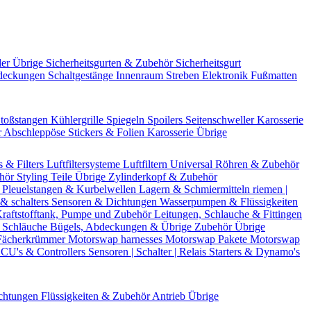
der Übrige
Sicherheitsgurten & Zubehör
Sicherheitsgurt
deckungen
Schaltgestänge
Innenraum Streben
Elektronik
Fußmatten
toßstangen
Kühlergrille
Spiegeln
Spoilers
Seitenschweller
Karosserie
r
Abschleppöse
Stickers & Folien
Karosserie Übrige
s & Filters
Luftfiltersysteme
Luftfiltern
Universal Röhren & Zubehör
ehör
Styling Teile
Übrige Zylinderkopf & Zubehör
r
Pleuelstangen & Kurbelwellen
Lagern & Schmiermitteln
riemen |
& schalters
Sensoren & Dichtungen
Wasserpumpen & Flüssigkeiten
raftstofftank, Pumpe und Zubehör
Leitungen, Schlauche & Fittingen
 Schläuche
Bügels, Abdeckungen & Übrige Zubehör
Übrige
Fächerkrümmer
Motorswap harnesses
Motorswap Pakete
Motorswap
CU's & Controllers
Sensoren | Schalter | Relais
Starters & Dynamo's
chtungen
Flüssigkeiten & Zubehör
Antrieb Übrige