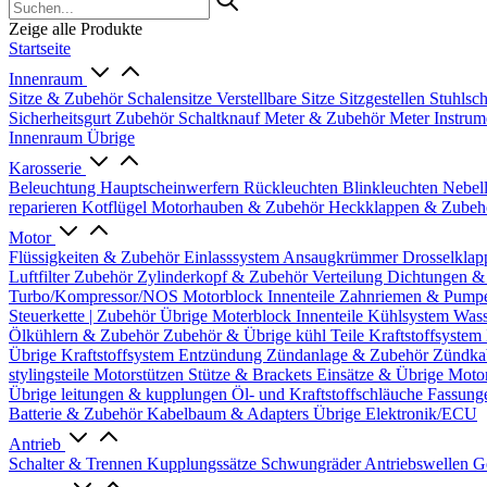
Zeige alle Produkte
Startseite
Innenraum
Sitze & Zubehör
Schalensitze
Verstellbare Sitze
Sitzgestellen
Stuhlsc
Sicherheitsgurt Zubehör
Schaltknauf
Meter & Zubehör
Meter
Instrum
Innenraum Übrige
Karosserie
Beleuchtung
Hauptscheinwerfern
Rückleuchten
Blinkleuchten
Nebel
reparieren
Kotflügel
Motorhauben & Zubehör
Heckklappen & Zube
Motor
Flüssigkeiten & Zubehör
Einlasssystem
Ansaugkrümmer
Drosselklap
Luftfilter Zubehör
Zylinderkopf & Zubehör
Verteilung
Dichtungen &
Turbo/Kompressor/NOS
Motorblock Innenteile
Zahnriemen & Pump
Steuerkette | Zubehör
Übrige Moterblock Innenteile
Kühlsystem
Wass
Ölkühlern & Zubehör
Zubehör & Übrige kühl Teile
Kraftstoffsystem
Übrige Kraftstoffsystem
Entzündung
Zündanlage & Zubehör
Zündka
stylingsteile
Motorstützen
Stütze & Brackets
Einsätze & Übrige
Moto
Übrige
leitungen & kupplungen
Öl- und Kraftstoffschläuche
Fassung
Batterie & Zubehör
Kabelbaum & Adapters
Übrige Elektronik/ECU
Antrieb
Schalter & Trennen
Kupplungssätze
Schwungräder
Antriebswellen
G