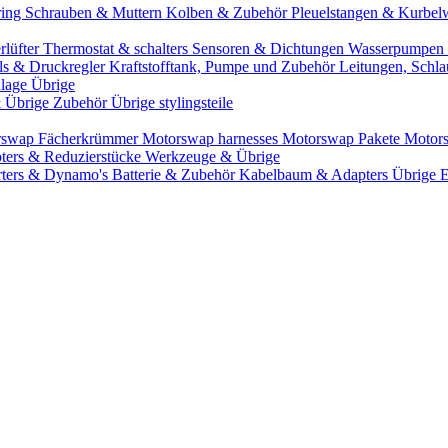
ring
Schrauben & Muttern
Kolben & Zubehör
Pleuelstangen & Kurbel
rlüfter
Thermostat & schalters
Sensoren & Dichtungen
Wasserpumpen 
ils & Druckregler
Kraftstofftank, Pumpe und Zubehör
Leitungen, Schla
lage Übrige
& Übrige Zubehör
Übrige stylingsteile
rswap Fächerkrümmer
Motorswap harnesses
Motorswap Pakete
Motor
ters & Reduzierstücke
Werkzeuge & Übrige
rters & Dynamo's
Batterie & Zubehör
Kabelbaum & Adapters
Übrige 