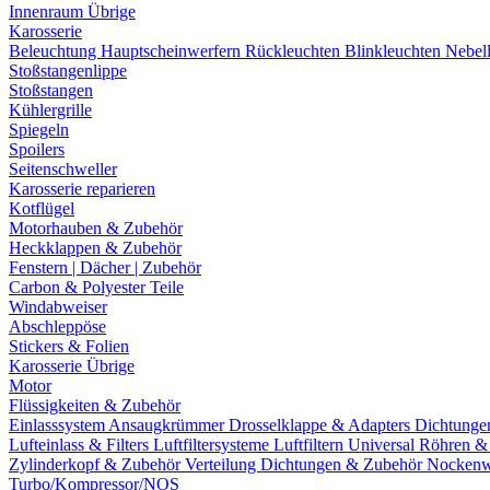
Innenraum Übrige
Karosserie
Beleuchtung
Hauptscheinwerfern
Rückleuchten
Blinkleuchten
Nebel
Stoßstangenlippe
Stoßstangen
Kühlergrille
Spiegeln
Spoilers
Seitenschweller
Karosserie reparieren
Kotflügel
Motorhauben & Zubehör
Heckklappen & Zubehör
Fenstern | Dächer | Zubehör
Carbon & Polyester Teile
Windabweiser
Abschleppöse
Stickers & Folien
Karosserie Übrige
Motor
Flüssigkeiten & Zubehör
Einlasssystem
Ansaugkrümmer
Drosselklappe & Adapters
Dichtunge
Lufteinlass & Filters
Luftfiltersysteme
Luftfiltern
Universal Röhren 
Zylinderkopf & Zubehör
Verteilung
Dichtungen & Zubehör
Nockenw
Turbo/Kompressor/NOS