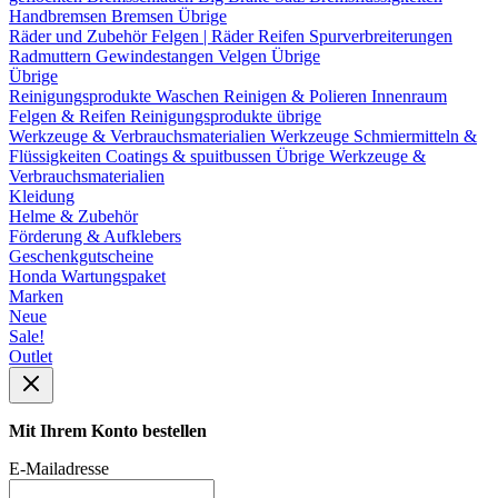
Handbremsen
Bremsen Übrige
Räder und Zubehör
Felgen | Räder
Reifen
Spurverbreiterungen
Radmuttern
Gewindestangen
Velgen Übrige
Übrige
Reinigungsprodukte
Waschen
Reinigen & Polieren
Innenraum
Felgen & Reifen
Reinigungsprodukte übrige
Werkzeuge & Verbrauchsmaterialien
Werkzeuge
Schmiermitteln &
Flüssigkeiten
Coatings & spuitbussen
Übrige Werkzeuge &
Verbrauchsmaterialien
Kleidung
Helme & Zubehör
Förderung & Aufklebers
Geschenkgutscheine
Honda Wartungspaket
Marken
Neue
Sale!
Outlet
Mit Ihrem Konto bestellen
E-Mailadresse