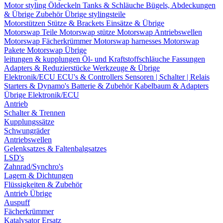
Motor styling
Öldeckeln
Tanks & Schläuche
Bügels, Abdeckungen
& Übrige Zubehör
Übrige stylingsteile
Motorstützen
Stütze & Brackets
Einsätze & Übrige
Motorswap Teile
Motorswap stütze
Motorswap Antriebswellen
Motorswap Fächerkrümmer
Motorswap harnesses
Motorswap
Pakete
Motorswap Übrige
leitungen & kupplungen
Öl- und Kraftstoffschläuche
Fassungen
Adapters & Reduzierstücke
Werkzeuge & Übrige
Elektronik/ECU
ECU's & Controllers
Sensoren | Schalter | Relais
Starters & Dynamo's
Batterie & Zubehör
Kabelbaum & Adapters
Übrige Elektronik/ECU
Antrieb
Schalter & Trennen
Kupplungssätze
Schwungräder
Antriebswellen
Gelenksatzes & Faltenbalgsatzes
LSD's
Zahnrad/Synchro's
Lagern & Dichtungen
Flüssigkeiten & Zubehör
Antrieb Übrige
Auspuff
Fächerkrümmer
Katalysator Ersatz