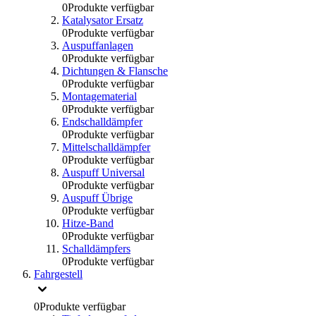
0
Produkte verfügbar
Katalysator Ersatz
0
Produkte verfügbar
Auspuffanlagen
0
Produkte verfügbar
Dichtungen & Flansche
0
Produkte verfügbar
Montagematerial
0
Produkte verfügbar
Endschalldämpfer
0
Produkte verfügbar
Mittelschalldämpfer
0
Produkte verfügbar
Auspuff Universal
0
Produkte verfügbar
Auspuff Übrige
0
Produkte verfügbar
Hitze-Band
0
Produkte verfügbar
Schalldämpfers
0
Produkte verfügbar
Fahrgestell
0
Produkte verfügbar