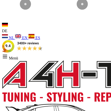
DE
NL
EN
ES
Menü