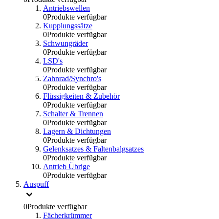
Antriebswellen
0
Produkte verfügbar
Kupplungssätze
0
Produkte verfügbar
Schwungräder
0
Produkte verfügbar
LSD's
0
Produkte verfügbar
Zahnrad/Synchro's
0
Produkte verfügbar
Flüssigkeiten & Zubehör
0
Produkte verfügbar
Schalter & Trennen
0
Produkte verfügbar
Lagern & Dichtungen
0
Produkte verfügbar
Gelenksatzes & Faltenbalgsatzes
0
Produkte verfügbar
Antrieb Übrige
0
Produkte verfügbar
Auspuff
0
Produkte verfügbar
Fächerkrümmer