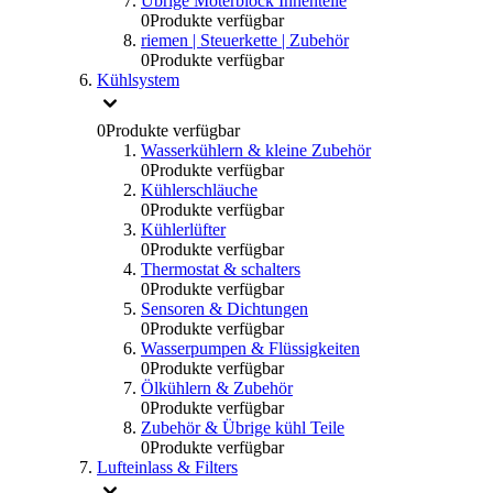
Übrige Moterblock Innenteile
0
Produkte verfügbar
riemen | Steuerkette | Zubehör
0
Produkte verfügbar
Kühlsystem
0
Produkte verfügbar
Wasserkühlern & kleine Zubehör
0
Produkte verfügbar
Kühlerschläuche
0
Produkte verfügbar
Kühlerlüfter
0
Produkte verfügbar
Thermostat & schalters
0
Produkte verfügbar
Sensoren & Dichtungen
0
Produkte verfügbar
Wasserpumpen & Flüssigkeiten
0
Produkte verfügbar
Ölkühlern & Zubehör
0
Produkte verfügbar
Zubehör & Übrige kühl Teile
0
Produkte verfügbar
Lufteinlass & Filters