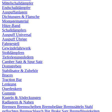
Mittelschalldämpfer
Endschalldämpfer
Auspuffanlagen
Dichtungen & Flansche
Montagematerial
Hitze-Band
Schalldämpfers
Auspuff Universal
Auspuff Übrige
Fahrgestell
Gewindefahrwerk
Stoßdämpfern
Tieferlegungsfedern
Camber Satz & Spur Satz
Domstreben
Stabilisator & Zubehör
Braces
Traction Bar
Lenkung
Querlenkern
Gummis
Kugeln & Abdeckungen
Radlagern & Naben
Bremsen
Bremsscheiben
Bremsbeläge
Bremssätteln
Stahl
geflochten Bremsschlauch
Big Brake Satz
Bremsflüssigkeiten