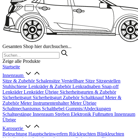
Gesamten Shop hier durchsuchen...
Zeige alle Produkte
Startseite
Innenraum
Sitze & Zubehör
Schalensitze
Verstellbare Sitze
Sitzgestellen
Stuhlschiene
Lenkräder & Zubehör
Lenkradnaben
Snap-off
Lenkräder
Lenkräder Übrige
Sicherheitsgurten & Zubehör
Sicherheitsgurt
Sicherheitsgurt Zubehör
Schaltknauf
Meter &
Zubehör
Meter
Instrumentenhalter
Meter Übrige
Schaltmechanismus
Schalthebel
Gummis/Abdeckungen
Schaltgestänge
Innenraum Streben
Elektronik
Fußmatten
Innenraum
Übrige
Karosserie
Beleuchtung
Hauptscheinwerfern
Rückleuchten
Blinkleuchten