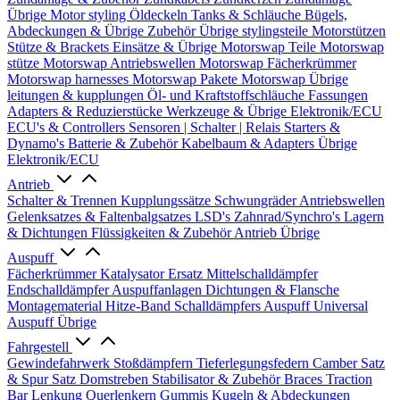
Übrige
Motor styling
Öldeckeln
Tanks & Schläuche
Bügels,
Abdeckungen & Übrige Zubehör
Übrige stylingsteile
Motorstützen
Stütze & Brackets
Einsätze & Übrige
Motorswap Teile
Motorswap
stütze
Motorswap Antriebswellen
Motorswap Fächerkrümmer
Motorswap harnesses
Motorswap Pakete
Motorswap Übrige
leitungen & kupplungen
Öl- und Kraftstoffschläuche
Fassungen
Adapters & Reduzierstücke
Werkzeuge & Übrige
Elektronik/ECU
ECU's & Controllers
Sensoren | Schalter | Relais
Starters &
Dynamo's
Batterie & Zubehör
Kabelbaum & Adapters
Übrige
Elektronik/ECU
Antrieb
Schalter & Trennen
Kupplungssätze
Schwungräder
Antriebswellen
Gelenksatzes & Faltenbalgsatzes
LSD's
Zahnrad/Synchro's
Lagern
& Dichtungen
Flüssigkeiten & Zubehör
Antrieb Übrige
Auspuff
Fächerkrümmer
Katalysator Ersatz
Mittelschalldämpfer
Endschalldämpfer
Auspuffanlagen
Dichtungen & Flansche
Montagematerial
Hitze-Band
Schalldämpfers
Auspuff Universal
Auspuff Übrige
Fahrgestell
Gewindefahrwerk
Stoßdämpfern
Tieferlegungsfedern
Camber Satz
& Spur Satz
Domstreben
Stabilisator & Zubehör
Braces
Traction
Bar
Lenkung
Querlenkern
Gummis
Kugeln & Abdeckungen