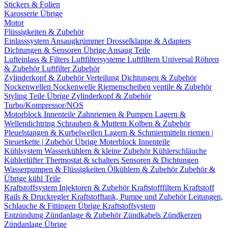
Stickers & Folien
Karosserie Übrige
Motor
Flüssigkeiten & Zubehör
Einlasssystem
Ansaugkrümmer
Drosselklappe & Adapters
Dichtungen & Sensoren
Übrige Ansaug Teile
Lufteinlass & Filters
Luftfiltersysteme
Luftfiltern
Universal Röhren
& Zubehör
Luftfilter Zubehör
Zylinderkopf & Zubehör
Verteilung
Dichtungen & Zubehör
Nockenwellen
Nockenwelle Riemenscheiben
ventile & Zubehör
Styling Teile
Übrige Zylinderkopf & Zubehör
Turbo/Kompressor/NOS
Motorblock Innenteile
Zahnriemen & Pumpen
Lagern &
Wellendichtring
Schrauben & Muttern
Kolben & Zubehör
Pleuelstangen & Kurbelwellen
Lagern & Schmiermitteln
riemen |
Steuerkette | Zubehör
Übrige Moterblock Innenteile
Kühlsystem
Wasserkühlern & kleine Zubehör
Kühlerschläuche
Kühlerlüfter
Thermostat & schalters
Sensoren & Dichtungen
Wasserpumpen & Flüssigkeiten
Ölkühlern & Zubehör
Zubehör &
Übrige kühl Teile
Kraftstoffsystem
Injektoren & Zubehör
Kraftstofffiltern
Kraftstoff
Rails & Druckregler
Kraftstofftank, Pumpe und Zubehör
Leitungen,
Schlauche & Fittingen
Übrige Kraftstoffsystem
Entzündung
Zündanlage & Zubehör
Zündkabels
Zündkerzen
Zündanlage Übrige