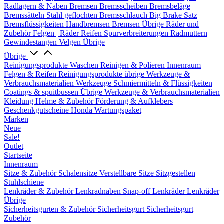
Radlagern & Naben
Bremsen
Bremsscheiben
Bremsbeläge
Bremssätteln
Stahl geflochten Bremsschlauch
Big Brake Satz
Bremsflüssigkeiten
Handbremsen
Bremsen Übrige
Räder und
Zubehör
Felgen | Räder
Reifen
Spurverbreiterungen
Radmuttern
Gewindestangen
Velgen Übrige
Übrige
Reinigungsprodukte
Waschen
Reinigen & Polieren
Innenraum
Felgen & Reifen
Reinigungsprodukte übrige
Werkzeuge &
Verbrauchsmaterialien
Werkzeuge
Schmiermitteln & Flüssigkeiten
Coatings & spuitbussen
Übrige Werkzeuge & Verbrauchsmaterialien
Kleidung
Helme & Zubehör
Förderung & Aufklebers
Geschenkgutscheine
Honda Wartungspaket
Marken
Neue
Sale!
Outlet
Startseite
Innenraum
Sitze & Zubehör
Schalensitze
Verstellbare Sitze
Sitzgestellen
Stuhlschiene
Lenkräder & Zubehör
Lenkradnaben
Snap-off
Lenkräder
Lenkräder
Übrige
Sicherheitsgurten & Zubehör
Sicherheitsgurt
Sicherheitsgurt
Zubehör