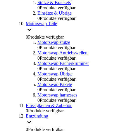
Stütze & Brackets
0
Produkte verfügbar
Einsätze & Übrige
0
Produkte verfügbar
Motorswap Teile
0
Produkte verfügbar
Motorswap stütze
0
Produkte verfügbar
Motorswap Antriebswellen
0
Produkte verfügbar
Motorswap Fächerkrümmer
0
Produkte verfügbar
Motorswap Übrige
0
Produkte verfügbar
Motorswap Pakete
0
Produkte verfügbar
Motorswap harnesses
0
Produkte verfügbar
Flüssigkeiten & Zubehör
0
Produkte verfügbar
Entzündung
0
Produkte verfügbar