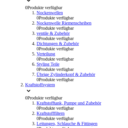
0
Produkte verfügbar
Nockenwellen
0
Produkte verfügbar
Nockenwelle Riemenscheiben
0
Produkte verfügbar
ventile & Zubehör
0
Produkte verfügbar
Dichtungen & Zubehör
0
Produkte verfügbar
Verteilung
0
Produkte verfügbar
Styling Teile
0
Produkte verfügbar
Übrige Zylinderkopf & Zubehör
0
Produkte verfügbar
Kraftstoffsystem
0
Produkte verfügbar
Kraftstofftank, Pumpe und Zubehör
0
Produkte verfügbar
Kraftstofffiltern
0
Produkte verfügbar
Leitungen, Schlauche & Fittingen