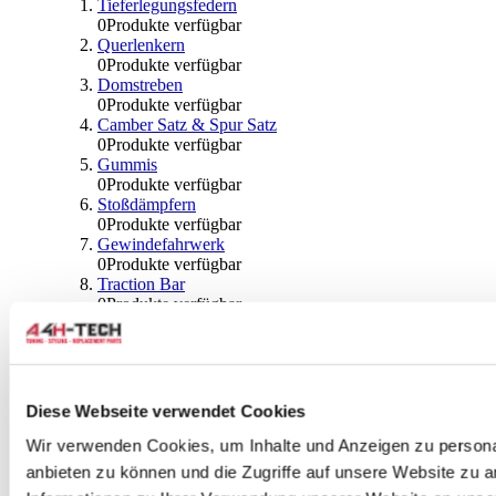
Tieferlegungsfedern
0
Produkte verfügbar
Querlenkern
0
Produkte verfügbar
Domstreben
0
Produkte verfügbar
Camber Satz & Spur Satz
0
Produkte verfügbar
Gummis
0
Produkte verfügbar
Stoßdämpfern
0
Produkte verfügbar
Gewindefahrwerk
0
Produkte verfügbar
Traction Bar
0
Produkte verfügbar
Stabilisator & Zubehör
0
Produkte verfügbar
Kugeln & Abdeckungen
0
Produkte verfügbar
Radlagern & Naben
Diese Webseite verwendet Cookies
0
Produkte verfügbar
Räder und Zubehör
Wir verwenden Cookies, um Inhalte und Anzeigen zu personal
anbieten zu können und die Zugriffe auf unsere Website zu 
0
Produkte verfügbar