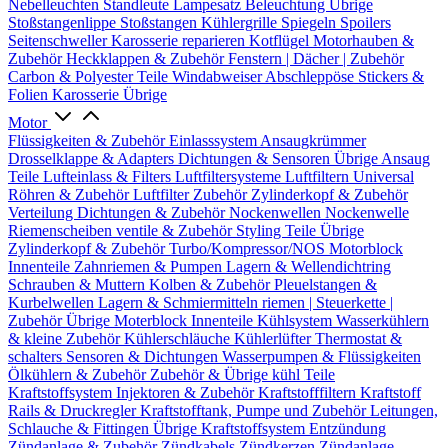
Nebelleuchten
Standleute
Lampesatz
Beleuchtung Übrige
Stoßstangenlippe
Stoßstangen
Kühlergrille
Spiegeln
Spoilers
Seitenschweller
Karosserie reparieren
Kotflügel
Motorhauben &
Zubehör
Heckklappen & Zubehör
Fenstern | Dächer | Zubehör
Carbon & Polyester Teile
Windabweiser
Abschleppöse
Stickers &
Folien
Karosserie Übrige
Motor
Flüssigkeiten & Zubehör
Einlasssystem
Ansaugkrümmer
Drosselklappe & Adapters
Dichtungen & Sensoren
Übrige Ansaug
Teile
Lufteinlass & Filters
Luftfiltersysteme
Luftfiltern
Universal
Röhren & Zubehör
Luftfilter Zubehör
Zylinderkopf & Zubehör
Verteilung
Dichtungen & Zubehör
Nockenwellen
Nockenwelle
Riemenscheiben
ventile & Zubehör
Styling Teile
Übrige
Zylinderkopf & Zubehör
Turbo/Kompressor/NOS
Motorblock
Innenteile
Zahnriemen & Pumpen
Lagern & Wellendichtring
Schrauben & Muttern
Kolben & Zubehör
Pleuelstangen &
Kurbelwellen
Lagern & Schmiermitteln
riemen | Steuerkette |
Zubehör
Übrige Moterblock Innenteile
Kühlsystem
Wasserkühlern
& kleine Zubehör
Kühlerschläuche
Kühlerlüfter
Thermostat &
schalters
Sensoren & Dichtungen
Wasserpumpen & Flüssigkeiten
Ölkühlern & Zubehör
Zubehör & Übrige kühl Teile
Kraftstoffsystem
Injektoren & Zubehör
Kraftstofffiltern
Kraftstoff
Rails & Druckregler
Kraftstofftank, Pumpe und Zubehör
Leitungen,
Schlauche & Fittingen
Übrige Kraftstoffsystem
Entzündung
Zündanlage & Zubehör
Zündkabels
Zündkerzen
Zündanlage