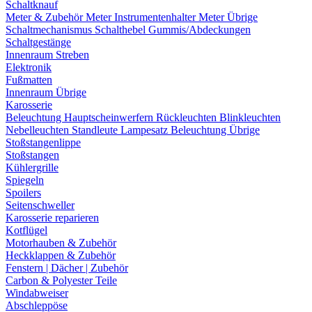
Schaltknauf
Meter & Zubehör
Meter
Instrumentenhalter
Meter Übrige
Schaltmechanismus
Schalthebel
Gummis/Abdeckungen
Schaltgestänge
Innenraum Streben
Elektronik
Fußmatten
Innenraum Übrige
Karosserie
Beleuchtung
Hauptscheinwerfern
Rückleuchten
Blinkleuchten
Nebelleuchten
Standleute
Lampesatz
Beleuchtung Übrige
Stoßstangenlippe
Stoßstangen
Kühlergrille
Spiegeln
Spoilers
Seitenschweller
Karosserie reparieren
Kotflügel
Motorhauben & Zubehör
Heckklappen & Zubehör
Fenstern | Dächer | Zubehör
Carbon & Polyester Teile
Windabweiser
Abschleppöse