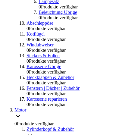
Lampesatz
0
Produkte verfügbar
Beleuchtung Übrige
0
Produkte verfügbar
Abschleppöse
0
Produkte verfügbar
Kotflügel
0
Produkte verfügbar
Windabweiser
0
Produkte verfügbar
Stickers & Folien
0
Produkte verfügbar
Karosserie Übrige
0
Produkte verfügbar
Heckklappen & Zubehör
0
Produkte verfügbar
Fenstern | Dächer | Zubehör
0
Produkte verfügbar
Karosserie reparieren
0
Produkte verfügbar
Motor
0
Produkte verfügbar
Zylinderkopf & Zubehör