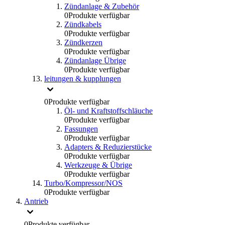
Zündanlage & Zubehör
0
Produkte verfügbar
Zündkabels
0
Produkte verfügbar
Zündkerzen
0
Produkte verfügbar
Zündanlage Übrige
0
Produkte verfügbar
leitungen & kupplungen
0
Produkte verfügbar
Öl- und Kraftstoffschläuche
0
Produkte verfügbar
Fassungen
0
Produkte verfügbar
Adapters & Reduzierstücke
0
Produkte verfügbar
Werkzeuge & Übrige
0
Produkte verfügbar
Turbo/Kompressor/NOS
0
Produkte verfügbar
Antrieb
0
Produkte verfügbar