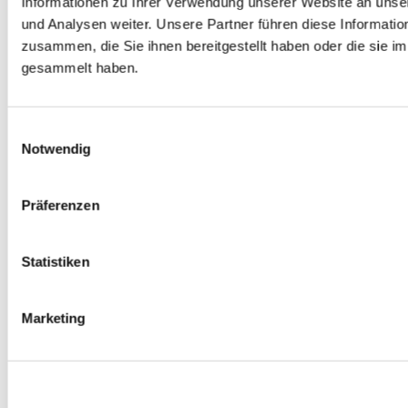
Informationen zu Ihrer Verwendung unserer Website an unse
Spurverbreiterungen
und Analysen weiter. Unsere Partner führen diese Informati
0
Produkte verfügbar
zusammen, die Sie ihnen bereitgestellt haben oder die sie 
Radmuttern
0
Produkte verfügbar
gesammelt haben.
Gewindestangen
0
Produkte verfügbar
Velgen Übrige
0
Produkte verfügbar
Einwilligungsauswahl
Felgen | Räder
Notwendig
0
Produkte verfügbar
Reifen
0
Produkte verfügbar
Präferenzen
Bremsen
0
Produkte verfügbar
Statistiken
Bremsscheiben
0
Produkte verfügbar
Bremsbeläge
Marketing
0
Produkte verfügbar
Bremssätteln
0
Produkte verfügbar
Stahl geflochten Bremsschlauch
0
Produkte verfügbar
Big Brake Satz