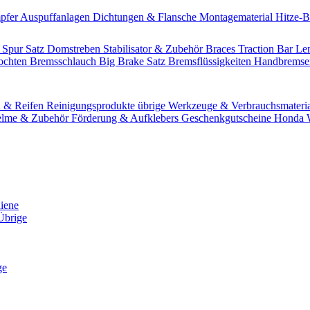
pfer
Auspuffanlagen
Dichtungen & Flansche
Montagematerial
Hitze-
 Spur Satz
Domstreben
Stabilisator & Zubehör
Braces
Traction Bar
Le
lochten Bremsschlauch
Big Brake Satz
Bremsflüssigkeiten
Handbrems
n & Reifen
Reinigungsprodukte übrige
Werkzeuge & Verbrauchsmateri
lme & Zubehör
Förderung & Aufklebers
Geschenkgutscheine
Honda W
hiene
Übrige
ge