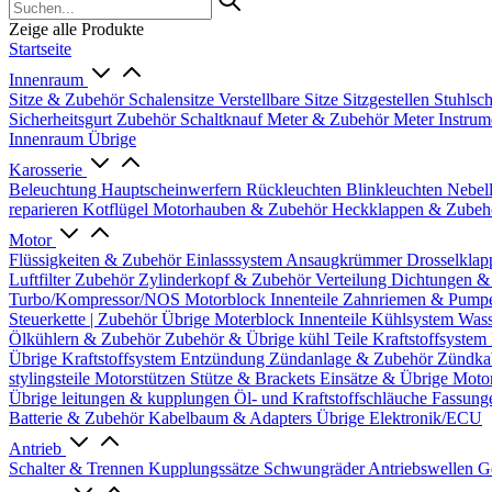
Zeige alle Produkte
Startseite
Innenraum
Sitze & Zubehör
Schalensitze
Verstellbare Sitze
Sitzgestellen
Stuhlsc
Sicherheitsgurt Zubehör
Schaltknauf
Meter & Zubehör
Meter
Instrum
Innenraum Übrige
Karosserie
Beleuchtung
Hauptscheinwerfern
Rückleuchten
Blinkleuchten
Nebel
reparieren
Kotflügel
Motorhauben & Zubehör
Heckklappen & Zube
Motor
Flüssigkeiten & Zubehör
Einlasssystem
Ansaugkrümmer
Drosselklap
Luftfilter Zubehör
Zylinderkopf & Zubehör
Verteilung
Dichtungen &
Turbo/Kompressor/NOS
Motorblock Innenteile
Zahnriemen & Pump
Steuerkette | Zubehör
Übrige Moterblock Innenteile
Kühlsystem
Wass
Ölkühlern & Zubehör
Zubehör & Übrige kühl Teile
Kraftstoffsystem
Übrige Kraftstoffsystem
Entzündung
Zündanlage & Zubehör
Zündka
stylingsteile
Motorstützen
Stütze & Brackets
Einsätze & Übrige
Moto
Übrige
leitungen & kupplungen
Öl- und Kraftstoffschläuche
Fassung
Batterie & Zubehör
Kabelbaum & Adapters
Übrige Elektronik/ECU
Antrieb
Schalter & Trennen
Kupplungssätze
Schwungräder
Antriebswellen
G