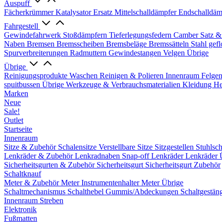
Auspuff
Fächerkrümmer
Katalysator Ersatz
Mittelschalldämpfer
Endschalldäm
Fahrgestell
Gewindefahrwerk
Stoßdämpfern
Tieferlegungsfedern
Camber Satz &
Naben
Bremsen
Bremsscheiben
Bremsbeläge
Bremssätteln
Stahl gef
Spurverbreiterungen
Radmuttern
Gewindestangen
Velgen Übrige
Übrige
Reinigungsprodukte
Waschen
Reinigen & Polieren
Innenraum
Felge
spuitbussen
Übrige Werkzeuge & Verbrauchsmaterialien
Kleidung
He
Marken
Neue
Sale!
Outlet
Startseite
Innenraum
Sitze & Zubehör
Schalensitze
Verstellbare Sitze
Sitzgestellen
Stuhlsc
Lenkräder & Zubehör
Lenkradnaben
Snap-off
Lenkräder
Lenkräder 
Sicherheitsgurten & Zubehör
Sicherheitsgurt
Sicherheitsgurt Zubehör
Schaltknauf
Meter & Zubehör
Meter
Instrumentenhalter
Meter Übrige
Schaltmechanismus
Schalthebel
Gummis/Abdeckungen
Schaltgestän
Innenraum Streben
Elektronik
Fußmatten