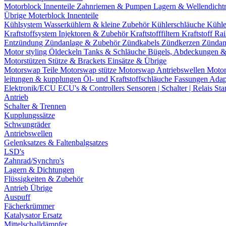
Motorblock Innenteile
Zahnriemen & Pumpen
Lagern & Wellendicht
Übrige Moterblock Innenteile
Kühlsystem
Wasserkühlern & kleine Zubehör
Kühlerschläuche
Kühle
Kraftstoffsystem
Injektoren & Zubehör
Kraftstofffiltern
Kraftstoff Ra
Entzündung
Zündanlage & Zubehör
Zündkabels
Zündkerzen
Zündan
Motor styling
Öldeckeln
Tanks & Schläuche
Bügels, Abdeckungen 
Motorstützen
Stütze & Brackets
Einsätze & Übrige
Motorswap Teile
Motorswap stütze
Motorswap Antriebswellen
Moto
leitungen & kupplungen
Öl- und Kraftstoffschläuche
Fassungen
Adap
Elektronik/ECU
ECU's & Controllers
Sensoren | Schalter | Relais
Sta
Antrieb
Schalter & Trennen
Kupplungssätze
Schwungräder
Antriebswellen
Gelenksatzes & Faltenbalgsatzes
LSD's
Zahnrad/Synchro's
Lagern & Dichtungen
Flüssigkeiten & Zubehör
Antrieb Übrige
Auspuff
Fächerkrümmer
Katalysator Ersatz
Mittelschalldämpfer