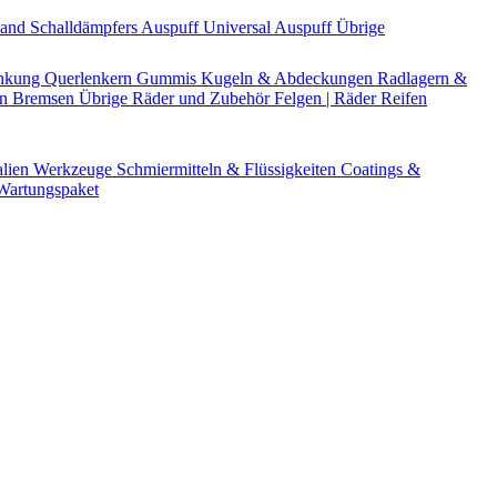
Band
Schalldämpfers
Auspuff Universal
Auspuff Übrige
nkung
Querlenkern
Gummis
Kugeln & Abdeckungen
Radlagern &
en
Bremsen Übrige
Räder und Zubehör
Felgen | Räder
Reifen
alien
Werkzeuge
Schmiermitteln & Flüssigkeiten
Coatings &
artungspaket