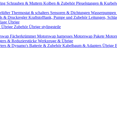
ring
Schrauben & Muttern
Kolben & Zubehör
Pleuelstangen & Kurbel
rlüfter
Thermostat & schalters
Sensoren & Dichtungen
Wasserpumpen 
ils & Druckregler
Kraftstofftank, Pumpe und Zubehör
Leitungen, Schla
lage Übrige
& Übrige Zubehör
Übrige stylingsteile
rswap Fächerkrümmer
Motorswap harnesses
Motorswap Pakete
Motor
ters & Reduzierstücke
Werkzeuge & Übrige
rters & Dynamo's
Batterie & Zubehör
Kabelbaum & Adapters
Übrige 