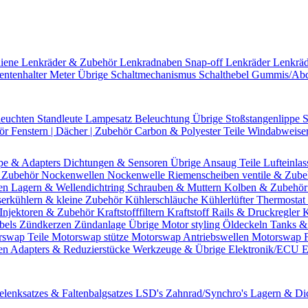
hiene
Lenkräder & Zubehör
Lenkradnaben
Snap-off
Lenkräder
Lenkrä
entenhalter
Meter Übrige
Schaltmechanismus
Schalthebel
Gummis/Ab
leuchten
Standleute
Lampesatz
Beleuchtung Übrige
Stoßstangenlippe
S
hör
Fenstern | Dächer | Zubehör
Carbon & Polyester Teile
Windabweise
pe & Adapters
Dichtungen & Sensoren
Übrige Ansaug Teile
Lufteinlas
 Zubehör
Nockenwellen
Nockenwelle Riemenscheiben
ventile & Zub
en
Lagern & Wellendichtring
Schrauben & Muttern
Kolben & Zubehö
erkühlern & kleine Zubehör
Kühlerschläuche
Kühlerlüfter
Thermostat 
Injektoren & Zubehör
Kraftstofffiltern
Kraftstoff Rails & Druckregler
K
bels
Zündkerzen
Zündanlage Übrige
Motor styling
Öldeckeln
Tanks &
rswap Teile
Motorswap stütze
Motorswap Antriebswellen
Motorswap 
en
Adapters & Reduzierstücke
Werkzeuge & Übrige
Elektronik/ECU
E
elenksatzes & Faltenbalgsatzes
LSD's
Zahnrad/Synchro's
Lagern & Di