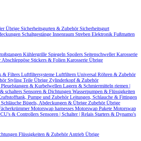
der Übrige
Sicherheitsgurten & Zubehör
Sicherheitsgurt
deckungen
Schaltgestänge
Innenraum Streben
Elektronik
Fußmatten
toßstangen
Kühlergrille
Spiegeln
Spoilers
Seitenschweller
Karosserie
r
Abschleppöse
Stickers & Folien
Karosserie Übrige
s & Filters
Luftfiltersysteme
Luftfiltern
Universal Röhren & Zubehör
ehör
Styling Teile
Übrige Zylinderkopf & Zubehör
r
Pleuelstangen & Kurbelwellen
Lagern & Schmiermitteln
riemen |
& schalters
Sensoren & Dichtungen
Wasserpumpen & Flüssigkeiten
raftstofftank, Pumpe und Zubehör
Leitungen, Schlauche & Fittingen
 Schläuche
Bügels, Abdeckungen & Übrige Zubehör
Übrige
Fächerkrümmer
Motorswap harnesses
Motorswap Pakete
Motorswap
CU's & Controllers
Sensoren | Schalter | Relais
Starters & Dynamo's
chtungen
Flüssigkeiten & Zubehör
Antrieb Übrige