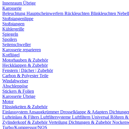
Innenraum Übrige
Karosserie
Beleuchtung
Hauptscheinwerfern
Rückleuchten
Blinkleuchten
Nebel
Stoßstangenlippe
Stoßstangen
Kühlergrille
Spiegeln
Spoilers
Seitenschweller
Karosserie reparieren
Kotflügel
Motorhauben & Zubehör
Heckklappen & Zubehör
Fenstern | Dächer | Zubehör
Carbon & Polyester Teile
Windabweiser
Abschleppöse
Stickers & Folien
Karosserie Übrige
Motor
Flüssigkeiten & Zubehör
Einlasssystem
Ansaugkrümmer
Drosselklappe & Adapters
Dichtunge
Lufteinlass & Filters
Luftfiltersysteme
Luftfiltern
Universal Röhren 
Zylinderkopf & Zubehör
Verteilung
Dichtungen & Zubehör
Nockenw
Turbo/Kompressor/NOS