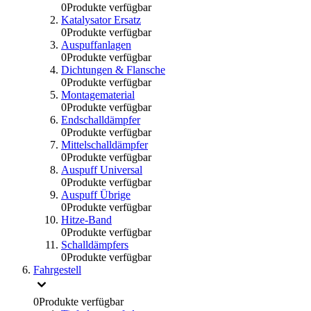
0
Produkte verfügbar
Katalysator Ersatz
0
Produkte verfügbar
Auspuffanlagen
0
Produkte verfügbar
Dichtungen & Flansche
0
Produkte verfügbar
Montagematerial
0
Produkte verfügbar
Endschalldämpfer
0
Produkte verfügbar
Mittelschalldämpfer
0
Produkte verfügbar
Auspuff Universal
0
Produkte verfügbar
Auspuff Übrige
0
Produkte verfügbar
Hitze-Band
0
Produkte verfügbar
Schalldämpfers
0
Produkte verfügbar
Fahrgestell
0
Produkte verfügbar