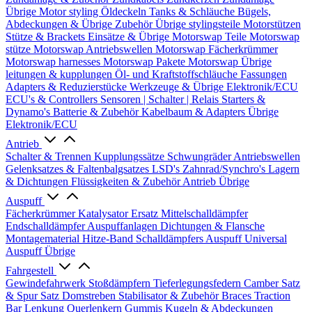
Übrige
Motor styling
Öldeckeln
Tanks & Schläuche
Bügels,
Abdeckungen & Übrige Zubehör
Übrige stylingsteile
Motorstützen
Stütze & Brackets
Einsätze & Übrige
Motorswap Teile
Motorswap
stütze
Motorswap Antriebswellen
Motorswap Fächerkrümmer
Motorswap harnesses
Motorswap Pakete
Motorswap Übrige
leitungen & kupplungen
Öl- und Kraftstoffschläuche
Fassungen
Adapters & Reduzierstücke
Werkzeuge & Übrige
Elektronik/ECU
ECU's & Controllers
Sensoren | Schalter | Relais
Starters &
Dynamo's
Batterie & Zubehör
Kabelbaum & Adapters
Übrige
Elektronik/ECU
Antrieb
Schalter & Trennen
Kupplungssätze
Schwungräder
Antriebswellen
Gelenksatzes & Faltenbalgsatzes
LSD's
Zahnrad/Synchro's
Lagern
& Dichtungen
Flüssigkeiten & Zubehör
Antrieb Übrige
Auspuff
Fächerkrümmer
Katalysator Ersatz
Mittelschalldämpfer
Endschalldämpfer
Auspuffanlagen
Dichtungen & Flansche
Montagematerial
Hitze-Band
Schalldämpfers
Auspuff Universal
Auspuff Übrige
Fahrgestell
Gewindefahrwerk
Stoßdämpfern
Tieferlegungsfedern
Camber Satz
& Spur Satz
Domstreben
Stabilisator & Zubehör
Braces
Traction
Bar
Lenkung
Querlenkern
Gummis
Kugeln & Abdeckungen