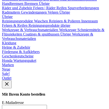
Handbremsen
Bremsen Übrige
Räder und Zubehör
Felgen | Räder
Reifen
Spurverbreiterungen
Radmuttern
Gewindestangen
Velgen Übrige
Übrige
Reinigungsprodukte
Waschen
Reinigen & Polieren
Innenraum
Felgen & Reifen
Reinigungsprodukte übrige
Werkzeuge & Verbrauchsmaterialien
Werkzeuge
Schmiermitteln &
Flüssigkeiten
Coatings & spuitbussen
Übrige Werkzeuge &
Verbrauchsmaterialien
Kleidung
Helme & Zubehör
Förderung & Aufklebers
Geschenkgutscheine
Honda Wartungspaket
Marken
Neue
Sale!
Outlet
Mit Ihrem Konto bestellen
E-Mailadresse