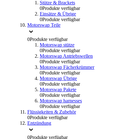
Stütze & Brackets
0
Produkte verfügbar
Einsätze & Übrige
0
Produkte verfügbar
Motorswap Teile
0
Produkte verfügbar
Motorswap stütze
0
Produkte verfügbar
Motorswap Antriebswellen
0
Produkte verfügbar
Motorswap Fächerkrümmer
0
Produkte verfügbar
Motorswap Übrige
0
Produkte verfügbar
Motorswap Pakete
0
Produkte verfügbar
Motorswap harnesses
0
Produkte verfügbar
Flüssigkeiten & Zubehör
0
Produkte verfügbar
Entzündung
0
Produkte verfügbar