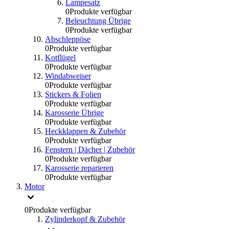
Lampesatz
0
Produkte verfügbar
Beleuchtung Übrige
0
Produkte verfügbar
Abschleppöse
0
Produkte verfügbar
Kotflügel
0
Produkte verfügbar
Windabweiser
0
Produkte verfügbar
Stickers & Folien
0
Produkte verfügbar
Karosserie Übrige
0
Produkte verfügbar
Heckklappen & Zubehör
0
Produkte verfügbar
Fenstern | Dächer | Zubehör
0
Produkte verfügbar
Karosserie reparieren
0
Produkte verfügbar
Motor
0
Produkte verfügbar
Zylinderkopf & Zubehör