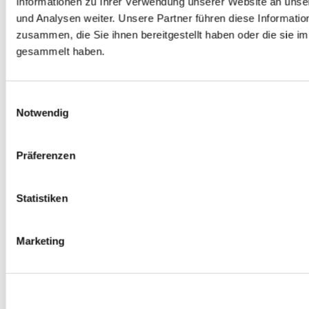
Informationen zu Ihrer Verwendung unserer Website an unse
Spurverbreiterungen
und Analysen weiter. Unsere Partner führen diese Informati
0
Produkte verfügbar
zusammen, die Sie ihnen bereitgestellt haben oder die sie 
Radmuttern
0
Produkte verfügbar
gesammelt haben.
Gewindestangen
0
Produkte verfügbar
Velgen Übrige
0
Produkte verfügbar
Einwilligungsauswahl
Felgen | Räder
Notwendig
0
Produkte verfügbar
Reifen
0
Produkte verfügbar
Präferenzen
Bremsen
0
Produkte verfügbar
Statistiken
Bremsscheiben
0
Produkte verfügbar
Bremsbeläge
Marketing
0
Produkte verfügbar
Bremssätteln
0
Produkte verfügbar
Stahl geflochten Bremsschlauch
0
Produkte verfügbar
Big Brake Satz