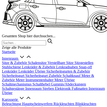
Gesamten Shop hier durchsuchen...
Zeige alle Produkte
Startseite
Innenraum
Sitze & Zubehör
Schalensitze
Verstellbare Sitze
Sitzgestellen
Stuhlschiene
Lenkräder & Zubehör
Lenkradnaben
Snap-off
Lenkräder
Lenkräder Übrige
Sicherheitsgurten & Zubehör
Sicherheitsgurt
Sicherheitsgurt Zubehör
Schaltknauf
Meter &
Zubehör
Meter
Instrumentenhalter
Meter Übrige
Schaltmechanismus
Schalthebel
Gummis/Abdeckungen
Schaltgestänge
Innenraum Streben
Elektronik
Fußmatten
Innenraum
Übrige
Karosserie
Beleuchtung
Hauptscheinwerfern
Rückleuchten
Blinkleuchten