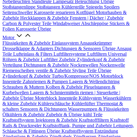
Nebelleuchten
Standleute
Lampesatz
Beleuchtung Übrige
Stoßstangenlippe
Stoßstangen
Kühlergrille
Spiegeln
Spoilers
Seitenschweller
Karosserie reparieren
Kotflügel
Motorhauben &
Zubehör
Heckklappen & Zubehör
Fenstern | Dächer | Zubehör
Carbon & Polyester Teile
Windabweiser
Abschleppöse
Stickers &
Folien
Karosserie Übrige
Motor
Flüssigkeiten & Zubehör
Einlasssystem
Ansaugkrümmer
Drosselklappe & Adapters
Dichtungen & Sensoren
Übrige Ansaug
Teile
Lufteinlass & Filters
Luftfiltersysteme
Luftfiltern
Universal
Röhren & Zubehör
Luftfilter Zubehör
Zylinderkopf & Zubehör
Verteilung
Dichtungen & Zubehör
Nockenwellen
Nockenwelle
Riemenscheiben
ventile & Zubehör
Styling Teile
Übrige
Zylinderkopf & Zubehör
Turbo/Kompressor/NOS
Motorblock
Innenteile
Zahnriemen & Pumpen
Lagern & Wellendichtring
Schrauben & Muttern
Kolben & Zubehör
Pleuelstangen &
Kurbelwellen
Lagern & Schmiermitteln
riemen | Steuerkette |
Zubehör
Übrige Moterblock Innenteile
Kühlsystem
Wasserkühlern
& kleine Zubehör
Kühlerschläuche
Kühlerlüfter
Thermostat &
schalters
Sensoren & Dichtungen
Wasserpumpen & Flüssigkeiten
Ölkühlern & Zubehör
Zubehör & Übrige kühl Teile
Kraftstoffsystem
Injektoren & Zubehör
Kraftstofffiltern
Kraftstoff
Rails & Druckregler
Kraftstofftank, Pumpe und Zubehör
Leitungen,
Schlauche & Fittingen
Übrige Kraftstoffsystem
Entzündung
Zündanlage & Zubehör
Zündkabels
Zündkerzen
Zündanlage