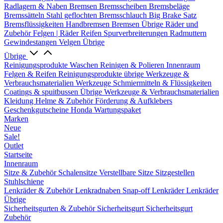
Radlagern & Naben
Bremsen
Bremsscheiben
Bremsbeläge
Bremssätteln
Stahl geflochten Bremsschlauch
Big Brake Satz
Bremsflüssigkeiten
Handbremsen
Bremsen Übrige
Räder und
Zubehör
Felgen | Räder
Reifen
Spurverbreiterungen
Radmuttern
Gewindestangen
Velgen Übrige
Übrige
Reinigungsprodukte
Waschen
Reinigen & Polieren
Innenraum
Felgen & Reifen
Reinigungsprodukte übrige
Werkzeuge &
Verbrauchsmaterialien
Werkzeuge
Schmiermitteln & Flüssigkeiten
Coatings & spuitbussen
Übrige Werkzeuge & Verbrauchsmaterialien
Kleidung
Helme & Zubehör
Förderung & Aufklebers
Geschenkgutscheine
Honda Wartungspaket
Marken
Neue
Sale!
Outlet
Startseite
Innenraum
Sitze & Zubehör
Schalensitze
Verstellbare Sitze
Sitzgestellen
Stuhlschiene
Lenkräder & Zubehör
Lenkradnaben
Snap-off
Lenkräder
Lenkräder
Übrige
Sicherheitsgurten & Zubehör
Sicherheitsgurt
Sicherheitsgurt
Zubehör