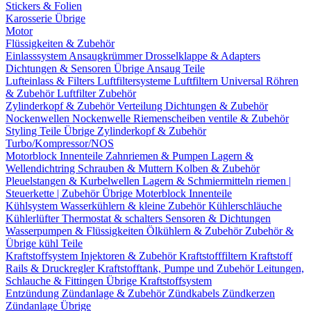
Stickers & Folien
Karosserie Übrige
Motor
Flüssigkeiten & Zubehör
Einlasssystem
Ansaugkrümmer
Drosselklappe & Adapters
Dichtungen & Sensoren
Übrige Ansaug Teile
Lufteinlass & Filters
Luftfiltersysteme
Luftfiltern
Universal Röhren
& Zubehör
Luftfilter Zubehör
Zylinderkopf & Zubehör
Verteilung
Dichtungen & Zubehör
Nockenwellen
Nockenwelle Riemenscheiben
ventile & Zubehör
Styling Teile
Übrige Zylinderkopf & Zubehör
Turbo/Kompressor/NOS
Motorblock Innenteile
Zahnriemen & Pumpen
Lagern &
Wellendichtring
Schrauben & Muttern
Kolben & Zubehör
Pleuelstangen & Kurbelwellen
Lagern & Schmiermitteln
riemen |
Steuerkette | Zubehör
Übrige Moterblock Innenteile
Kühlsystem
Wasserkühlern & kleine Zubehör
Kühlerschläuche
Kühlerlüfter
Thermostat & schalters
Sensoren & Dichtungen
Wasserpumpen & Flüssigkeiten
Ölkühlern & Zubehör
Zubehör &
Übrige kühl Teile
Kraftstoffsystem
Injektoren & Zubehör
Kraftstofffiltern
Kraftstoff
Rails & Druckregler
Kraftstofftank, Pumpe und Zubehör
Leitungen,
Schlauche & Fittingen
Übrige Kraftstoffsystem
Entzündung
Zündanlage & Zubehör
Zündkabels
Zündkerzen
Zündanlage Übrige