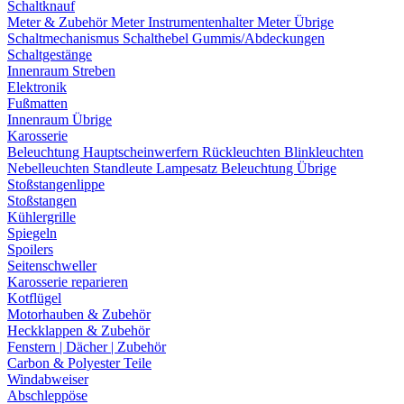
Schaltknauf
Meter & Zubehör
Meter
Instrumentenhalter
Meter Übrige
Schaltmechanismus
Schalthebel
Gummis/Abdeckungen
Schaltgestänge
Innenraum Streben
Elektronik
Fußmatten
Innenraum Übrige
Karosserie
Beleuchtung
Hauptscheinwerfern
Rückleuchten
Blinkleuchten
Nebelleuchten
Standleute
Lampesatz
Beleuchtung Übrige
Stoßstangenlippe
Stoßstangen
Kühlergrille
Spiegeln
Spoilers
Seitenschweller
Karosserie reparieren
Kotflügel
Motorhauben & Zubehör
Heckklappen & Zubehör
Fenstern | Dächer | Zubehör
Carbon & Polyester Teile
Windabweiser
Abschleppöse