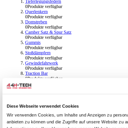
Tieferlegungsfedern
0
Produkte verfügbar
Querlenkern
0
Produkte verfügbar
Domstreben
0
Produkte verfügbar
Camber Satz & Spur Satz
0
Produkte verfügbar
Gummis
0
Produkte verfügbar
Stoßdämpfern
0
Produkte verfügbar
Gewindefahrwerk
0
Produkte verfügbar
Traction Bar
0
Produkte verfügbar
Stabilisator & Zubehör
0
Produkte verfügbar
Kugeln & Abdeckungen
0
Produkte verfügbar
Radlagern & Naben
Diese Webseite verwendet Cookies
0
Produkte verfügbar
Räder und Zubehör
Wir verwenden Cookies, um Inhalte und Anzeigen zu personal
anbieten zu können und die Zugriffe auf unsere Website zu 
0
Produkte verfügbar