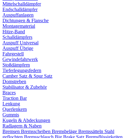
Mittelschalldämpfer
Endschalldämpfer
Auspuffanlagen
Dichtungen & Flansche
Montagematerial
Hitze-Band
Schalldämpfers
Auspuff Universal
Auspuff Übrige
Fahrgestell
Gewindefahrwerk
Stoßdämpfern
Tieferlegungsfedern
Camber Satz & Spur Satz
Domstreben
Stabilisator & Zubehör
Braces
Traction Bar
Lenkung
Querlenkern
Gummis
Kugeln & Abdeckungen
Radlagern & Naben
Bremsen
Bremsscheiben
Bremsbeläge
Bremssätteln
Stahl
geflochten Bremsschlauch
Big Brake Satz
Bremsflüssigkeiten