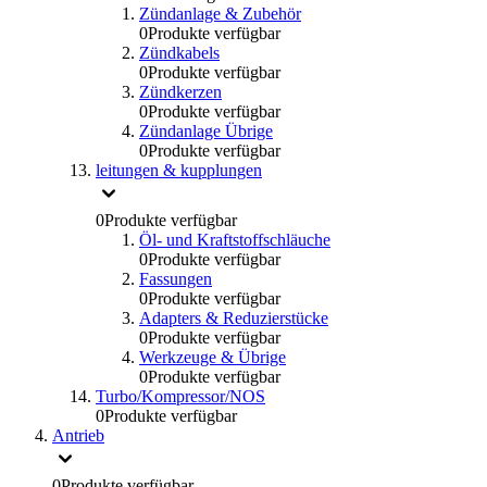
Zündanlage & Zubehör
0
Produkte verfügbar
Zündkabels
0
Produkte verfügbar
Zündkerzen
0
Produkte verfügbar
Zündanlage Übrige
0
Produkte verfügbar
leitungen & kupplungen
0
Produkte verfügbar
Öl- und Kraftstoffschläuche
0
Produkte verfügbar
Fassungen
0
Produkte verfügbar
Adapters & Reduzierstücke
0
Produkte verfügbar
Werkzeuge & Übrige
0
Produkte verfügbar
Turbo/Kompressor/NOS
0
Produkte verfügbar
Antrieb
0
Produkte verfügbar