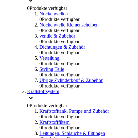
0
Produkte verfügbar
Nockenwellen
0
Produkte verfügbar
Nockenwelle Riemenscheiben
0
Produkte verfügbar
ventile & Zubehör
0
Produkte verfügbar
Dichtungen & Zubehör
0
Produkte verfügbar
Verteilung
0
Produkte verfügbar
Styling Teile
0
Produkte verfügbar
Übrige Zylinderkopf & Zubehör
0
Produkte verfügbar
Kraftstoffsystem
0
Produkte verfügbar
Kraftstofftank, Pumpe und Zubehör
0
Produkte verfügbar
Kraftstofffiltern
0
Produkte verfügbar
Leitungen, Schlauche & Fittingen