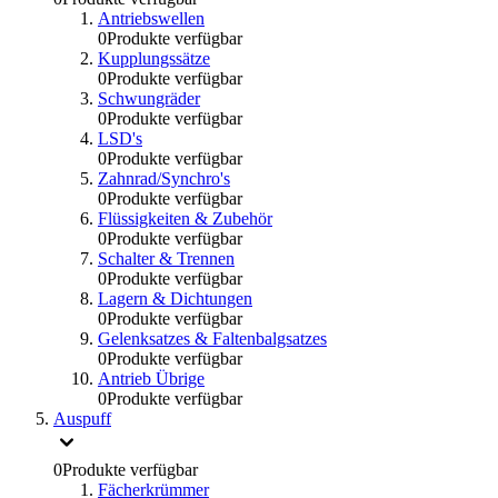
Antriebswellen
0
Produkte verfügbar
Kupplungssätze
0
Produkte verfügbar
Schwungräder
0
Produkte verfügbar
LSD's
0
Produkte verfügbar
Zahnrad/Synchro's
0
Produkte verfügbar
Flüssigkeiten & Zubehör
0
Produkte verfügbar
Schalter & Trennen
0
Produkte verfügbar
Lagern & Dichtungen
0
Produkte verfügbar
Gelenksatzes & Faltenbalgsatzes
0
Produkte verfügbar
Antrieb Übrige
0
Produkte verfügbar
Auspuff
0
Produkte verfügbar
Fächerkrümmer