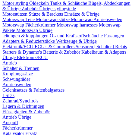
Motor styling
Öldeckeln
Tanks & Schläuche
Bügels, Abdeckungen
& Übrige Zubehör
Übrige stylingsteile
Motorstützen
Stütze & Brackets
Einsätze & Übrige
Motorswap Teile
Motorswap stütze
Motorswap Antriebswellen
Motorswap Fächerkrümmer
Motorswap harnesses
Motorswap
Pakete
Motorswap Übrige
leitungen & kupplungen
Öl- und Kraftstoffschläuche
Fassungen
Adapters & Reduzierstücke
Werkzeuge & Übrige
Elektronik/ECU
ECU's & Controllers
Sensoren | Schalter | Relais
Starters & Dynamo's
Batterie & Zubehör
Kabelbaum & Adapters
Übrige Elektronik/ECU
Antrieb
Schalter & Trennen
Kupplungssätze
Schwungräder
Antriebswellen
Gelenksatzes & Faltenbalgsatzes
LSD's
Zahnrad/Synchro's
Lagern & Dichtungen
Flüssigkeiten & Zubehör
Antrieb Übrige
Auspuff
Fächerkrümmer
Katalysator Ersatz