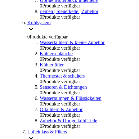
Übrige Moterblock Innenteile
0
Produkte verfügbar
riemen | Steuerkette | Zubehör
0
Produkte verfügbar
Kühlsystem
0
Produkte verfügbar
Wasserkühlern & kleine Zubehör
0
Produkte verfügbar
Kühlerschläuche
0
Produkte verfügbar
Kühlerlüfter
0
Produkte verfügbar
Thermostat & schalters
0
Produkte verfügbar
Sensoren & Dichtungen
0
Produkte verfügbar
Wasserpumpen & Flüssigkeiten
0
Produkte verfügbar
Ölkühlern & Zubehör
0
Produkte verfügbar
Zubehör & Übrige kühl Teile
0
Produkte verfügbar
Lufteinlass & Filters