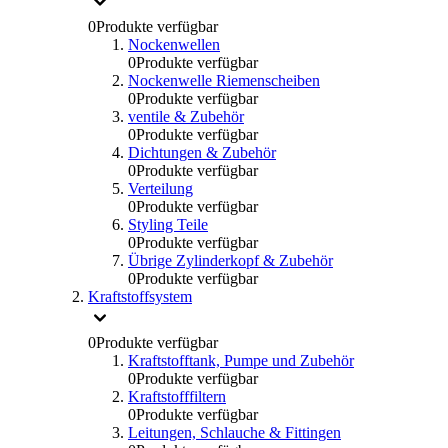
0
Produkte verfügbar
Nockenwellen
0
Produkte verfügbar
Nockenwelle Riemenscheiben
0
Produkte verfügbar
ventile & Zubehör
0
Produkte verfügbar
Dichtungen & Zubehör
0
Produkte verfügbar
Verteilung
0
Produkte verfügbar
Styling Teile
0
Produkte verfügbar
Übrige Zylinderkopf & Zubehör
0
Produkte verfügbar
Kraftstoffsystem
0
Produkte verfügbar
Kraftstofftank, Pumpe und Zubehör
0
Produkte verfügbar
Kraftstofffiltern
0
Produkte verfügbar
Leitungen, Schlauche & Fittingen