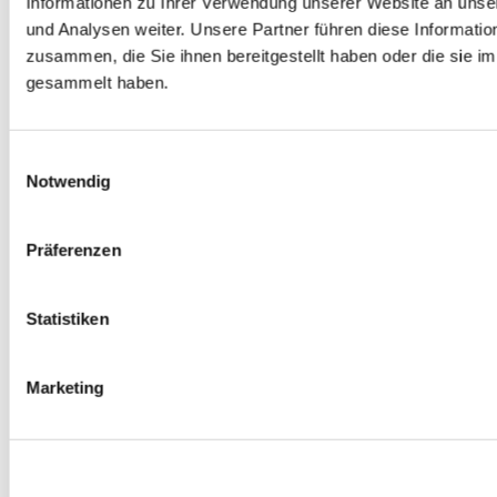
Informationen zu Ihrer Verwendung unserer Website an unse
Spurverbreiterungen
und Analysen weiter. Unsere Partner führen diese Informati
0
Produkte verfügbar
zusammen, die Sie ihnen bereitgestellt haben oder die sie 
Radmuttern
0
Produkte verfügbar
gesammelt haben.
Gewindestangen
0
Produkte verfügbar
Velgen Übrige
0
Produkte verfügbar
Einwilligungsauswahl
Felgen | Räder
Notwendig
0
Produkte verfügbar
Reifen
0
Produkte verfügbar
Präferenzen
Bremsen
0
Produkte verfügbar
Statistiken
Bremsscheiben
0
Produkte verfügbar
Bremsbeläge
Marketing
0
Produkte verfügbar
Bremssätteln
0
Produkte verfügbar
Stahl geflochten Bremsschlauch
0
Produkte verfügbar
Big Brake Satz