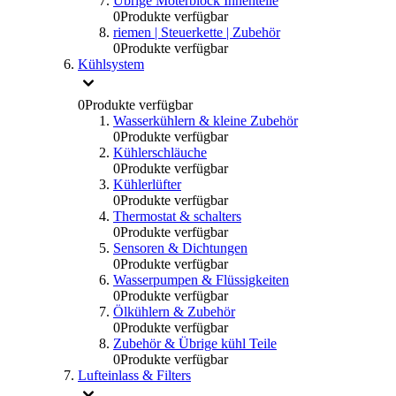
Übrige Moterblock Innenteile
0
Produkte verfügbar
riemen | Steuerkette | Zubehör
0
Produkte verfügbar
Kühlsystem
0
Produkte verfügbar
Wasserkühlern & kleine Zubehör
0
Produkte verfügbar
Kühlerschläuche
0
Produkte verfügbar
Kühlerlüfter
0
Produkte verfügbar
Thermostat & schalters
0
Produkte verfügbar
Sensoren & Dichtungen
0
Produkte verfügbar
Wasserpumpen & Flüssigkeiten
0
Produkte verfügbar
Ölkühlern & Zubehör
0
Produkte verfügbar
Zubehör & Übrige kühl Teile
0
Produkte verfügbar
Lufteinlass & Filters