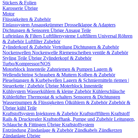
Stickers & Folien
Karosserie Übrige
Motor
Flüssigkeiten & Zubehör
Einlasssystem
Ansaugkrümmer
Drosselklappe & Adapters
Dichtungen & Sensoren
Übrige Ansaug Teile
Lufteinlass & Filters
Luftfiltersysteme
Luftfiltern
Universal Röhren
& Zubehör
Luftfilter Zubehör
Zylinderkopf & Zubehör
Verteilung
Dichtungen & Zubehör
Nockenwellen
Nockenwelle Riemenscheiben
ventile & Zubehör
Styling Teile
Übrige Zylinderkopf & Zubehör
Turbo/Kompressor/NOS
Motorblock Innenteile
Zahnriemen & Pumpen
Lagern &
Wellendichtring
Schrauben & Muttern
Kolben & Zubehör
Pleuelstangen & Kurbelwellen
Lagern & Schmiermitteln
riemen |
Steuerkette | Zubehör
Übrige Moterblock Innenteile
Kühlsystem
Wasserkühlern & kleine Zubehör
Kühlerschläuche
Kühlerlüfter
Thermostat & schalters
Sensoren & Dichtungen
Wasserpumpen & Flüssigkeiten
Ölkühlern & Zubehör
Zubehör &
Übrige kühl Teile
Kraftstoffsystem
Injektoren & Zubehör
Kraftstofffiltern
Kraftstoff
Rails & Druckregler
Kraftstofftank, Pumpe und Zubehör
Leitungen,
Schlauche & Fittingen
Übrige Kraftstoffsystem
Entzündung
Zündanlage & Zubehör
Zündkabels
Zündkerzen
Zündanlage Übrige