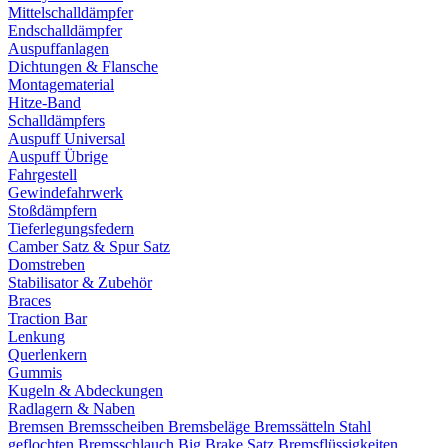
Mittelschalldämpfer
Endschalldämpfer
Auspuffanlagen
Dichtungen & Flansche
Montagematerial
Hitze-Band
Schalldämpfers
Auspuff Universal
Auspuff Übrige
Fahrgestell
Gewindefahrwerk
Stoßdämpfern
Tieferlegungsfedern
Camber Satz & Spur Satz
Domstreben
Stabilisator & Zubehör
Braces
Traction Bar
Lenkung
Querlenkern
Gummis
Kugeln & Abdeckungen
Radlagern & Naben
Bremsen
Bremsscheiben
Bremsbeläge
Bremssätteln
Stahl
geflochten Bremsschlauch
Big Brake Satz
Bremsflüssigkeiten