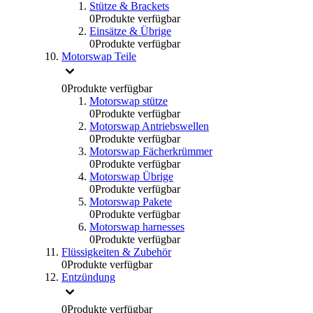
Stütze & Brackets
0
Produkte verfügbar
Einsätze & Übrige
0
Produkte verfügbar
Motorswap Teile
0
Produkte verfügbar
Motorswap stütze
0
Produkte verfügbar
Motorswap Antriebswellen
0
Produkte verfügbar
Motorswap Fächerkrümmer
0
Produkte verfügbar
Motorswap Übrige
0
Produkte verfügbar
Motorswap Pakete
0
Produkte verfügbar
Motorswap harnesses
0
Produkte verfügbar
Flüssigkeiten & Zubehör
0
Produkte verfügbar
Entzündung
0
Produkte verfügbar