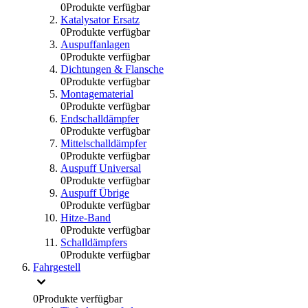
0
Produkte verfügbar
Katalysator Ersatz
0
Produkte verfügbar
Auspuffanlagen
0
Produkte verfügbar
Dichtungen & Flansche
0
Produkte verfügbar
Montagematerial
0
Produkte verfügbar
Endschalldämpfer
0
Produkte verfügbar
Mittelschalldämpfer
0
Produkte verfügbar
Auspuff Universal
0
Produkte verfügbar
Auspuff Übrige
0
Produkte verfügbar
Hitze-Band
0
Produkte verfügbar
Schalldämpfers
0
Produkte verfügbar
Fahrgestell
0
Produkte verfügbar