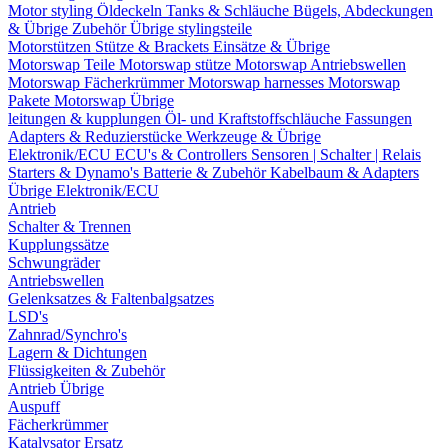
Motor styling
Öldeckeln
Tanks & Schläuche
Bügels, Abdeckungen
& Übrige Zubehör
Übrige stylingsteile
Motorstützen
Stütze & Brackets
Einsätze & Übrige
Motorswap Teile
Motorswap stütze
Motorswap Antriebswellen
Motorswap Fächerkrümmer
Motorswap harnesses
Motorswap
Pakete
Motorswap Übrige
leitungen & kupplungen
Öl- und Kraftstoffschläuche
Fassungen
Adapters & Reduzierstücke
Werkzeuge & Übrige
Elektronik/ECU
ECU's & Controllers
Sensoren | Schalter | Relais
Starters & Dynamo's
Batterie & Zubehör
Kabelbaum & Adapters
Übrige Elektronik/ECU
Antrieb
Schalter & Trennen
Kupplungssätze
Schwungräder
Antriebswellen
Gelenksatzes & Faltenbalgsatzes
LSD's
Zahnrad/Synchro's
Lagern & Dichtungen
Flüssigkeiten & Zubehör
Antrieb Übrige
Auspuff
Fächerkrümmer
Katalysator Ersatz