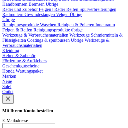
Handbremsen
Bremsen Übrige
Räder und Zubehör
Felgen | Räder
Reifen
Spurverbreiterungen
Radmuttern
Gewindestangen
Velgen Übrige
Übrige
Reinigungsprodukte
Waschen
Reinigen & Polieren
Innenraum
Felgen & Reifen
Reinigungsprodukte übrige
Werkzeuge & Verbrauchsmaterialien
Werkzeuge
Schmiermitteln &
Flüssigkeiten
Coatings & spuitbussen
Übrige Werkzeuge &
Verbrauchsmaterialien
Kleidung
Helme & Zubehör
Förderung & Aufklebers
Geschenkgutscheine
Honda Wartungspaket
Marken
Neue
Sale!
Outlet
Mit Ihrem Konto bestellen
E-Mailadresse