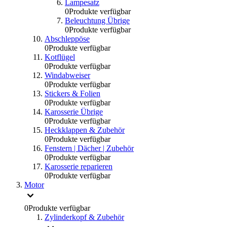
Lampesatz
0
Produkte verfügbar
Beleuchtung Übrige
0
Produkte verfügbar
Abschleppöse
0
Produkte verfügbar
Kotflügel
0
Produkte verfügbar
Windabweiser
0
Produkte verfügbar
Stickers & Folien
0
Produkte verfügbar
Karosserie Übrige
0
Produkte verfügbar
Heckklappen & Zubehör
0
Produkte verfügbar
Fenstern | Dächer | Zubehör
0
Produkte verfügbar
Karosserie reparieren
0
Produkte verfügbar
Motor
0
Produkte verfügbar
Zylinderkopf & Zubehör