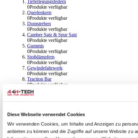
Tieferlegungsfedern
0
Produkte verfügbar
Querlenkern
0
Produkte verfügbar
Domstreben
0
Produkte verfügbar
Camber Satz & Spur Satz
0
Produkte verfügbar
Gummis
0
Produkte verfügbar
Stoßdämpfern
0
Produkte verfügbar
Gewindefahrwerk
0
Produkte verfügbar
Traction Bar
0
Produkte verfügbar
Stabilisator & Zubehör
0
Produkte verfügbar
Kugeln & Abdeckungen
0
Produkte verfügbar
Radlagern & Naben
Diese Webseite verwendet Cookies
0
Produkte verfügbar
Räder und Zubehör
Wir verwenden Cookies, um Inhalte und Anzeigen zu personal
anbieten zu können und die Zugriffe auf unsere Website zu 
0
Produkte verfügbar