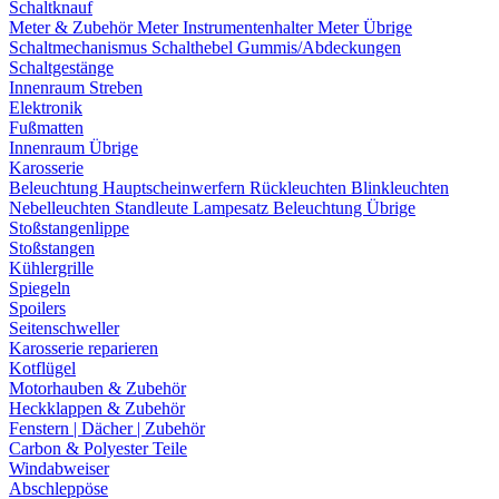
Schaltknauf
Meter & Zubehör
Meter
Instrumentenhalter
Meter Übrige
Schaltmechanismus
Schalthebel
Gummis/Abdeckungen
Schaltgestänge
Innenraum Streben
Elektronik
Fußmatten
Innenraum Übrige
Karosserie
Beleuchtung
Hauptscheinwerfern
Rückleuchten
Blinkleuchten
Nebelleuchten
Standleute
Lampesatz
Beleuchtung Übrige
Stoßstangenlippe
Stoßstangen
Kühlergrille
Spiegeln
Spoilers
Seitenschweller
Karosserie reparieren
Kotflügel
Motorhauben & Zubehör
Heckklappen & Zubehör
Fenstern | Dächer | Zubehör
Carbon & Polyester Teile
Windabweiser
Abschleppöse