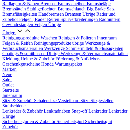
Radlagern & Naben
Bremsen
Bremsscheiben
Bremsbeläge
Bremssätteln
Stahl geflochten Bremsschlauch
Big Brake Satz
Bremsflüssigkeiten
Handbremsen
Bremsen Übrige
Räder und
Zubehör
Felgen | Räder
Reifen
Spurverbreiterungen
Radmuttern
Gewindestangen
Velgen Übrige
Übrige
Reinigungsprodukte
Waschen
Reinigen & Polieren
Innenraum
Felgen & Reifen
Reinigungsprodukte übrige
Werkzeuge &
Verbrauchsmaterialien
Werkzeuge
Schmiermitteln & Flüssigkeiten
Coatings & spuitbussen
Übrige Werkzeuge & Verbrauchsmaterialien
Kleidung
Helme & Zubehör
Förderung & Aufklebers
Geschenkgutscheine
Honda Wartungspaket
Marken
Neue
Sale!
Outlet
Startseite
Innenraum
Sitze & Zubehör
Schalensitze
Verstellbare Sitze
Sitzgestellen
Stuhlschiene
Lenkräder & Zubehör
Lenkradnaben
Snap-off
Lenkräder
Lenkräder
Übrige
Sicherheitsgurten & Zubehör
Sicherheitsgurt
Sicherheitsgurt
Zubehör