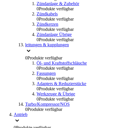
Zündanlage & Zubehör
0
Produkte verfügbar
Zündkabels
0
Produkte verfügbar
Zündkerzen
0
Produkte verfügbar
Zündanlage Übrige
0
Produkte verfügbar
leitungen & kupplungen
0
Produkte verfügbar
Öl- und Kraftstoffschläuche
0
Produkte verfügbar
Fassungen
0
Produkte verfügbar
Adapters & Reduzierstücke
0
Produkte verfügbar
Werkzeuge & Übrige
0
Produkte verfügbar
Turbo/Kompressor/NOS
0
Produkte verfügbar
Antrieb
0
Produkte verfügbar