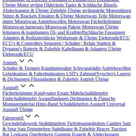
Übrige
Motor styling
Öldeckeln
Tanks & Schläuche
Bügels,
Abdeckungen & Übrige Zubehör
Übrige stylingsteile
Motorstützen
Stütze & Brackets
Einsätze & Übrige
Motorswap Teile
Motorswap
stütze
Motorswap Antriebswellen
Motorswap Fächerkrümmer
Motorswap harnesses
Motorswap Pakete
Motorswap Übrige
leitungen & kupplungen
Öl- und Kraftstoffschläuche
Fassungen
Adapters & Reduzierstücke
Werkzeuge & Übrige
Elektronik/ECU
ECU's & Controllers
Sensoren | Schalter | Relais
Starters &
Dynamo's
Batterie & Zubehör
Kabelbaum & Adapters
Übrige
Elektronik/ECU
Antrieb
Schalter & Trennen
Kupplungssätze
Schwungräder
Antriebswellen
Gelenksatzes & Faltenbalgsatzes
LSD's
Zahnrad/Synchro's
Lagern
& Dichtungen
Flüssigkeiten & Zubehör
Antrieb Übrige
Auspuff
Fächerkrümmer
Katalysator Ersatz
Mittelschalldämpfer
Endschalldämpfer
Auspuffanlagen
Dichtungen & Flansche
Montagematerial
Hitze-Band
Schalldämpfers
Auspuff Universal
Auspuff Übrige
Fahrgestell
Gewindefahrwerk
Stoßdämpfern
Tieferlegungsfedern
Camber Satz
& Spur Satz
Domstreben
Stabilisator & Zubehör
Braces
Traction
Bar
Lenkung
Querlenkern
Gummis
Kugeln & Abdeckungen