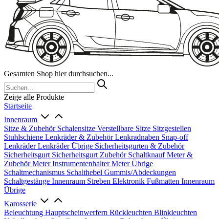
Gesamten Shop hier durchsuchen...
Zeige alle Produkte
Startseite
Innenraum
Sitze & Zubehör
Schalensitze
Verstellbare Sitze
Sitzgestellen
Stuhlschiene
Lenkräder & Zubehör
Lenkradnaben
Snap-off
Lenkräder
Lenkräder Übrige
Sicherheitsgurten & Zubehör
Sicherheitsgurt
Sicherheitsgurt Zubehör
Schaltknauf
Meter &
Zubehör
Meter
Instrumentenhalter
Meter Übrige
Schaltmechanismus
Schalthebel
Gummis/Abdeckungen
Schaltgestänge
Innenraum Streben
Elektronik
Fußmatten
Innenraum
Übrige
Karosserie
Beleuchtung
Hauptscheinwerfern
Rückleuchten
Blinkleuchten