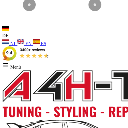
DE
NL
EN
ES
Menü