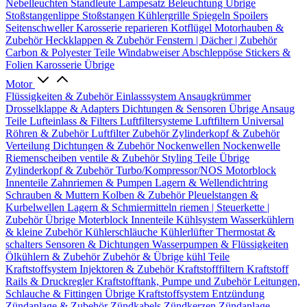
Nebelleuchten
Standleute
Lampesatz
Beleuchtung Übrige
Stoßstangenlippe
Stoßstangen
Kühlergrille
Spiegeln
Spoilers
Seitenschweller
Karosserie reparieren
Kotflügel
Motorhauben &
Zubehör
Heckklappen & Zubehör
Fenstern | Dächer | Zubehör
Carbon & Polyester Teile
Windabweiser
Abschleppöse
Stickers &
Folien
Karosserie Übrige
Motor
Flüssigkeiten & Zubehör
Einlasssystem
Ansaugkrümmer
Drosselklappe & Adapters
Dichtungen & Sensoren
Übrige Ansaug
Teile
Lufteinlass & Filters
Luftfiltersysteme
Luftfiltern
Universal
Röhren & Zubehör
Luftfilter Zubehör
Zylinderkopf & Zubehör
Verteilung
Dichtungen & Zubehör
Nockenwellen
Nockenwelle
Riemenscheiben
ventile & Zubehör
Styling Teile
Übrige
Zylinderkopf & Zubehör
Turbo/Kompressor/NOS
Motorblock
Innenteile
Zahnriemen & Pumpen
Lagern & Wellendichtring
Schrauben & Muttern
Kolben & Zubehör
Pleuelstangen &
Kurbelwellen
Lagern & Schmiermitteln
riemen | Steuerkette |
Zubehör
Übrige Moterblock Innenteile
Kühlsystem
Wasserkühlern
& kleine Zubehör
Kühlerschläuche
Kühlerlüfter
Thermostat &
schalters
Sensoren & Dichtungen
Wasserpumpen & Flüssigkeiten
Ölkühlern & Zubehör
Zubehör & Übrige kühl Teile
Kraftstoffsystem
Injektoren & Zubehör
Kraftstofffiltern
Kraftstoff
Rails & Druckregler
Kraftstofftank, Pumpe und Zubehör
Leitungen,
Schlauche & Fittingen
Übrige Kraftstoffsystem
Entzündung
Zündanlage & Zubehör
Zündkabels
Zündkerzen
Zündanlage