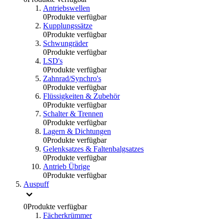
Antriebswellen
0
Produkte verfügbar
Kupplungssätze
0
Produkte verfügbar
Schwungräder
0
Produkte verfügbar
LSD's
0
Produkte verfügbar
Zahnrad/Synchro's
0
Produkte verfügbar
Flüssigkeiten & Zubehör
0
Produkte verfügbar
Schalter & Trennen
0
Produkte verfügbar
Lagern & Dichtungen
0
Produkte verfügbar
Gelenksatzes & Faltenbalgsatzes
0
Produkte verfügbar
Antrieb Übrige
0
Produkte verfügbar
Auspuff
0
Produkte verfügbar
Fächerkrümmer