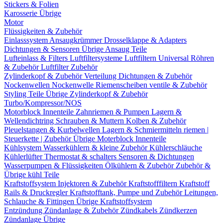
Stickers & Folien
Karosserie Übrige
Motor
Flüssigkeiten & Zubehör
Einlasssystem
Ansaugkrümmer
Drosselklappe & Adapters
Dichtungen & Sensoren
Übrige Ansaug Teile
Lufteinlass & Filters
Luftfiltersysteme
Luftfiltern
Universal Röhren
& Zubehör
Luftfilter Zubehör
Zylinderkopf & Zubehör
Verteilung
Dichtungen & Zubehör
Nockenwellen
Nockenwelle Riemenscheiben
ventile & Zubehör
Styling Teile
Übrige Zylinderkopf & Zubehör
Turbo/Kompressor/NOS
Motorblock Innenteile
Zahnriemen & Pumpen
Lagern &
Wellendichtring
Schrauben & Muttern
Kolben & Zubehör
Pleuelstangen & Kurbelwellen
Lagern & Schmiermitteln
riemen |
Steuerkette | Zubehör
Übrige Moterblock Innenteile
Kühlsystem
Wasserkühlern & kleine Zubehör
Kühlerschläuche
Kühlerlüfter
Thermostat & schalters
Sensoren & Dichtungen
Wasserpumpen & Flüssigkeiten
Ölkühlern & Zubehör
Zubehör &
Übrige kühl Teile
Kraftstoffsystem
Injektoren & Zubehör
Kraftstofffiltern
Kraftstoff
Rails & Druckregler
Kraftstofftank, Pumpe und Zubehör
Leitungen,
Schlauche & Fittingen
Übrige Kraftstoffsystem
Entzündung
Zündanlage & Zubehör
Zündkabels
Zündkerzen
Zündanlage Übrige