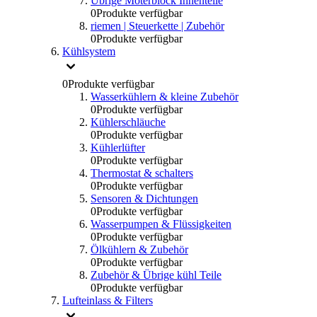
Übrige Moterblock Innenteile
0
Produkte verfügbar
riemen | Steuerkette | Zubehör
0
Produkte verfügbar
Kühlsystem
0
Produkte verfügbar
Wasserkühlern & kleine Zubehör
0
Produkte verfügbar
Kühlerschläuche
0
Produkte verfügbar
Kühlerlüfter
0
Produkte verfügbar
Thermostat & schalters
0
Produkte verfügbar
Sensoren & Dichtungen
0
Produkte verfügbar
Wasserpumpen & Flüssigkeiten
0
Produkte verfügbar
Ölkühlern & Zubehör
0
Produkte verfügbar
Zubehör & Übrige kühl Teile
0
Produkte verfügbar
Lufteinlass & Filters