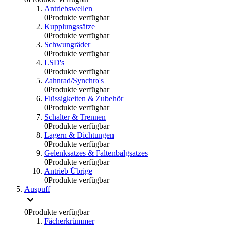
Antriebswellen
0
Produkte verfügbar
Kupplungssätze
0
Produkte verfügbar
Schwungräder
0
Produkte verfügbar
LSD's
0
Produkte verfügbar
Zahnrad/Synchro's
0
Produkte verfügbar
Flüssigkeiten & Zubehör
0
Produkte verfügbar
Schalter & Trennen
0
Produkte verfügbar
Lagern & Dichtungen
0
Produkte verfügbar
Gelenksatzes & Faltenbalgsatzes
0
Produkte verfügbar
Antrieb Übrige
0
Produkte verfügbar
Auspuff
0
Produkte verfügbar
Fächerkrümmer