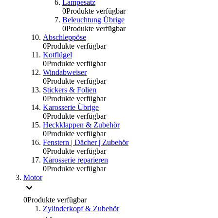
Lampesatz
0
Produkte verfügbar
Beleuchtung Übrige
0
Produkte verfügbar
Abschleppöse
0
Produkte verfügbar
Kotflügel
0
Produkte verfügbar
Windabweiser
0
Produkte verfügbar
Stickers & Folien
0
Produkte verfügbar
Karosserie Übrige
0
Produkte verfügbar
Heckklappen & Zubehör
0
Produkte verfügbar
Fenstern | Dächer | Zubehör
0
Produkte verfügbar
Karosserie reparieren
0
Produkte verfügbar
Motor
0
Produkte verfügbar
Zylinderkopf & Zubehör