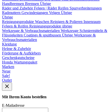
Handbremsen
Bremsen Übrige
Räder und Zubehör
Felgen | Räder
Reifen
Spurverbreiterungen
Radmuttern
Gewindestangen
Velgen Übrige
Übrige
Reinigungsprodukte
Waschen
Reinigen & Polieren
Innenraum
Felgen & Reifen
Reinigungsprodukte übrige
Werkzeuge & Verbrauchsmaterialien
Werkzeuge
Schmiermitteln &
Flüssigkeiten
Coatings & spuitbussen
Übrige Werkzeuge &
Verbrauchsmaterialien
Kleidung
Helme & Zubehör
Förderung & Aufklebers
Geschenkgutscheine
Honda Wartungspaket
Marken
Neue
Sale!
Outlet
Mit Ihrem Konto bestellen
E-Mailadresse