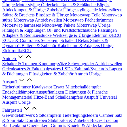
Übrige
Motor styling
Öldeckeln
Tanks & Schläuche
Bügels,
Abdeckungen & Übrige Zubehör
Übrige stylingsteile
Motorstützen
Stütze & Brackets
Einsätze & Übrige
Motorswap Teile
Motorswap
stütze
Motorswap Antriebswellen
Motorswap Fächerkrümmer
Motorswap harnesses
Motorswap Pakete
Motorswap Übrige
leitungen & kupplungen
Öl- und Kraftstoffschläuche
Fassungen
Adapters & Reduzierstücke
Werkzeuge & Übrige
Elektronik/ECU
ECU's & Controllers
Sensoren | Schalter | Relais
Starters &
Dynamo's
Batterie & Zubehör
Kabelbaum & Adapters
Übrige
Elektronik/ECU
Antrieb
Schalter & Trennen
Kupplungssätze
Schwungräder
Antriebswellen
Gelenksatzes & Faltenbalgsatzes
LSD's
Zahnrad/Synchro's
Lagern
& Dichtungen
Flüssigkeiten & Zubehör
Antrieb Übrige
Auspuff
Fächerkrümmer
Katalysator Ersatz
Mittelschalldämpfer
Endschalldämpfer
Auspuffanlagen
Dichtungen & Flansche
Montagematerial
Hitze-Band
Schalldämpfers
Auspuff Universal
Auspuff Übrige
Fahrgestell
Gewindefahrwerk
Stoßdämpfern
Tieferlegungsfedern
Camber Satz
& Spur Satz
Domstreben
Stabilisator & Zubehör
Braces
Traction
Bar
Lenkung
Querlenkern
Gummis
Kugeln & Abdeckungen