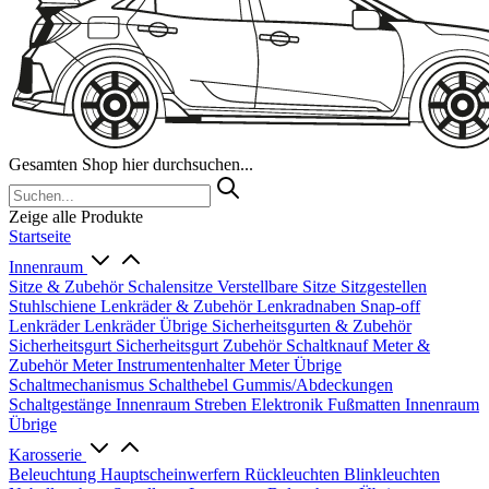
Gesamten Shop hier durchsuchen...
Zeige alle Produkte
Startseite
Innenraum
Sitze & Zubehör
Schalensitze
Verstellbare Sitze
Sitzgestellen
Stuhlschiene
Lenkräder & Zubehör
Lenkradnaben
Snap-off
Lenkräder
Lenkräder Übrige
Sicherheitsgurten & Zubehör
Sicherheitsgurt
Sicherheitsgurt Zubehör
Schaltknauf
Meter &
Zubehör
Meter
Instrumentenhalter
Meter Übrige
Schaltmechanismus
Schalthebel
Gummis/Abdeckungen
Schaltgestänge
Innenraum Streben
Elektronik
Fußmatten
Innenraum
Übrige
Karosserie
Beleuchtung
Hauptscheinwerfern
Rückleuchten
Blinkleuchten