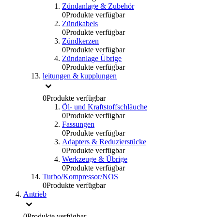
Zündanlage & Zubehör
0
Produkte verfügbar
Zündkabels
0
Produkte verfügbar
Zündkerzen
0
Produkte verfügbar
Zündanlage Übrige
0
Produkte verfügbar
leitungen & kupplungen
0
Produkte verfügbar
Öl- und Kraftstoffschläuche
0
Produkte verfügbar
Fassungen
0
Produkte verfügbar
Adapters & Reduzierstücke
0
Produkte verfügbar
Werkzeuge & Übrige
0
Produkte verfügbar
Turbo/Kompressor/NOS
0
Produkte verfügbar
Antrieb
0
Produkte verfügbar