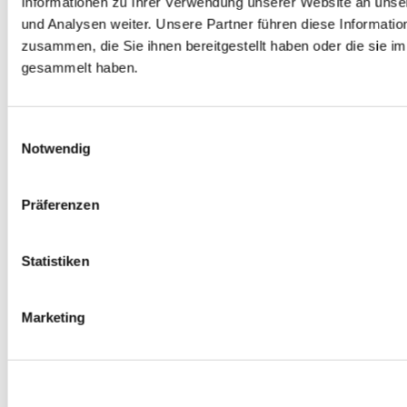
Informationen zu Ihrer Verwendung unserer Website an unse
Spurverbreiterungen
und Analysen weiter. Unsere Partner führen diese Informati
0
Produkte verfügbar
zusammen, die Sie ihnen bereitgestellt haben oder die sie 
Radmuttern
0
Produkte verfügbar
gesammelt haben.
Gewindestangen
0
Produkte verfügbar
Velgen Übrige
0
Produkte verfügbar
Einwilligungsauswahl
Felgen | Räder
Notwendig
0
Produkte verfügbar
Reifen
0
Produkte verfügbar
Präferenzen
Bremsen
0
Produkte verfügbar
Statistiken
Bremsscheiben
0
Produkte verfügbar
Bremsbeläge
Marketing
0
Produkte verfügbar
Bremssätteln
0
Produkte verfügbar
Stahl geflochten Bremsschlauch
0
Produkte verfügbar
Big Brake Satz