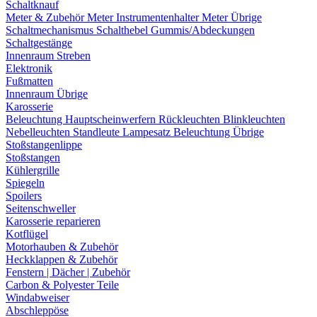
Schaltknauf
Meter & Zubehör
Meter
Instrumentenhalter
Meter Übrige
Schaltmechanismus
Schalthebel
Gummis/Abdeckungen
Schaltgestänge
Innenraum Streben
Elektronik
Fußmatten
Innenraum Übrige
Karosserie
Beleuchtung
Hauptscheinwerfern
Rückleuchten
Blinkleuchten
Nebelleuchten
Standleute
Lampesatz
Beleuchtung Übrige
Stoßstangenlippe
Stoßstangen
Kühlergrille
Spiegeln
Spoilers
Seitenschweller
Karosserie reparieren
Kotflügel
Motorhauben & Zubehör
Heckklappen & Zubehör
Fenstern | Dächer | Zubehör
Carbon & Polyester Teile
Windabweiser
Abschleppöse