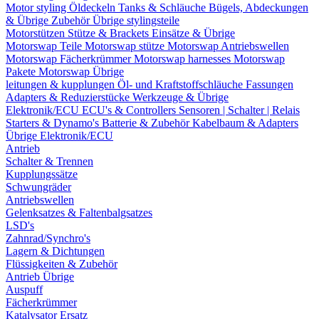
Motor styling
Öldeckeln
Tanks & Schläuche
Bügels, Abdeckungen
& Übrige Zubehör
Übrige stylingsteile
Motorstützen
Stütze & Brackets
Einsätze & Übrige
Motorswap Teile
Motorswap stütze
Motorswap Antriebswellen
Motorswap Fächerkrümmer
Motorswap harnesses
Motorswap
Pakete
Motorswap Übrige
leitungen & kupplungen
Öl- und Kraftstoffschläuche
Fassungen
Adapters & Reduzierstücke
Werkzeuge & Übrige
Elektronik/ECU
ECU's & Controllers
Sensoren | Schalter | Relais
Starters & Dynamo's
Batterie & Zubehör
Kabelbaum & Adapters
Übrige Elektronik/ECU
Antrieb
Schalter & Trennen
Kupplungssätze
Schwungräder
Antriebswellen
Gelenksatzes & Faltenbalgsatzes
LSD's
Zahnrad/Synchro's
Lagern & Dichtungen
Flüssigkeiten & Zubehör
Antrieb Übrige
Auspuff
Fächerkrümmer
Katalysator Ersatz