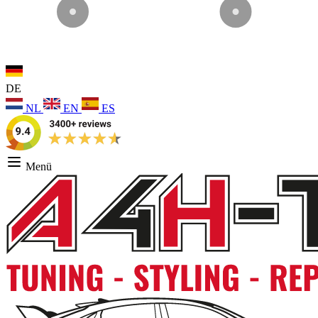
DE
NL
EN
ES
Menü