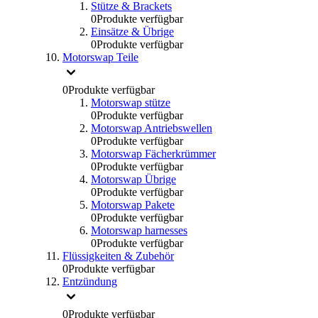
Stütze & Brackets
0
Produkte verfügbar
Einsätze & Übrige
0
Produkte verfügbar
Motorswap Teile
0
Produkte verfügbar
Motorswap stütze
0
Produkte verfügbar
Motorswap Antriebswellen
0
Produkte verfügbar
Motorswap Fächerkrümmer
0
Produkte verfügbar
Motorswap Übrige
0
Produkte verfügbar
Motorswap Pakete
0
Produkte verfügbar
Motorswap harnesses
0
Produkte verfügbar
Flüssigkeiten & Zubehör
0
Produkte verfügbar
Entzündung
0
Produkte verfügbar