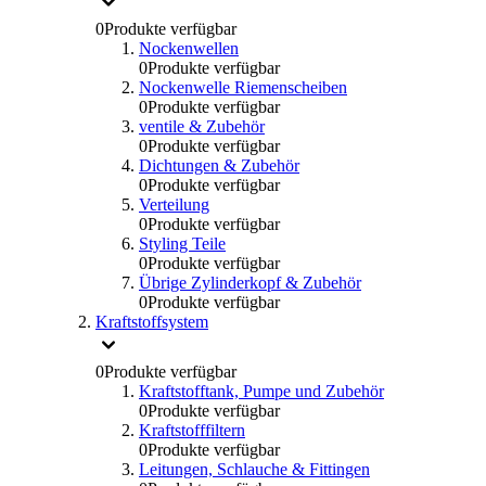
0
Produkte verfügbar
Nockenwellen
0
Produkte verfügbar
Nockenwelle Riemenscheiben
0
Produkte verfügbar
ventile & Zubehör
0
Produkte verfügbar
Dichtungen & Zubehör
0
Produkte verfügbar
Verteilung
0
Produkte verfügbar
Styling Teile
0
Produkte verfügbar
Übrige Zylinderkopf & Zubehör
0
Produkte verfügbar
Kraftstoffsystem
0
Produkte verfügbar
Kraftstofftank, Pumpe und Zubehör
0
Produkte verfügbar
Kraftstofffiltern
0
Produkte verfügbar
Leitungen, Schlauche & Fittingen