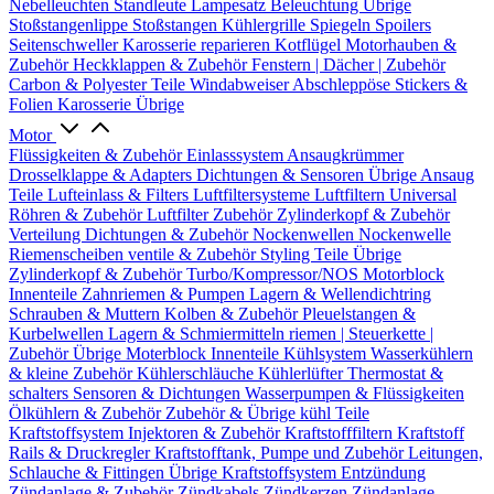
Nebelleuchten
Standleute
Lampesatz
Beleuchtung Übrige
Stoßstangenlippe
Stoßstangen
Kühlergrille
Spiegeln
Spoilers
Seitenschweller
Karosserie reparieren
Kotflügel
Motorhauben &
Zubehör
Heckklappen & Zubehör
Fenstern | Dächer | Zubehör
Carbon & Polyester Teile
Windabweiser
Abschleppöse
Stickers &
Folien
Karosserie Übrige
Motor
Flüssigkeiten & Zubehör
Einlasssystem
Ansaugkrümmer
Drosselklappe & Adapters
Dichtungen & Sensoren
Übrige Ansaug
Teile
Lufteinlass & Filters
Luftfiltersysteme
Luftfiltern
Universal
Röhren & Zubehör
Luftfilter Zubehör
Zylinderkopf & Zubehör
Verteilung
Dichtungen & Zubehör
Nockenwellen
Nockenwelle
Riemenscheiben
ventile & Zubehör
Styling Teile
Übrige
Zylinderkopf & Zubehör
Turbo/Kompressor/NOS
Motorblock
Innenteile
Zahnriemen & Pumpen
Lagern & Wellendichtring
Schrauben & Muttern
Kolben & Zubehör
Pleuelstangen &
Kurbelwellen
Lagern & Schmiermitteln
riemen | Steuerkette |
Zubehör
Übrige Moterblock Innenteile
Kühlsystem
Wasserkühlern
& kleine Zubehör
Kühlerschläuche
Kühlerlüfter
Thermostat &
schalters
Sensoren & Dichtungen
Wasserpumpen & Flüssigkeiten
Ölkühlern & Zubehör
Zubehör & Übrige kühl Teile
Kraftstoffsystem
Injektoren & Zubehör
Kraftstofffiltern
Kraftstoff
Rails & Druckregler
Kraftstofftank, Pumpe und Zubehör
Leitungen,
Schlauche & Fittingen
Übrige Kraftstoffsystem
Entzündung
Zündanlage & Zubehör
Zündkabels
Zündkerzen
Zündanlage