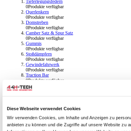
Tieferlegungsfedern
0
Produkte verfügbar
Querlenkern
0
Produkte verfügbar
Domstreben
0
Produkte verfügbar
Camber Satz & Spur Satz
0
Produkte verfügbar
Gummis
0
Produkte verfügbar
Stoßdämpfern
0
Produkte verfügbar
Gewindefahrwerk
0
Produkte verfügbar
Traction Bar
0
Produkte verfügbar
Stabilisator & Zubehör
0
Produkte verfügbar
Kugeln & Abdeckungen
0
Produkte verfügbar
Radlagern & Naben
Diese Webseite verwendet Cookies
0
Produkte verfügbar
Räder und Zubehör
Wir verwenden Cookies, um Inhalte und Anzeigen zu personal
anbieten zu können und die Zugriffe auf unsere Website zu 
0
Produkte verfügbar