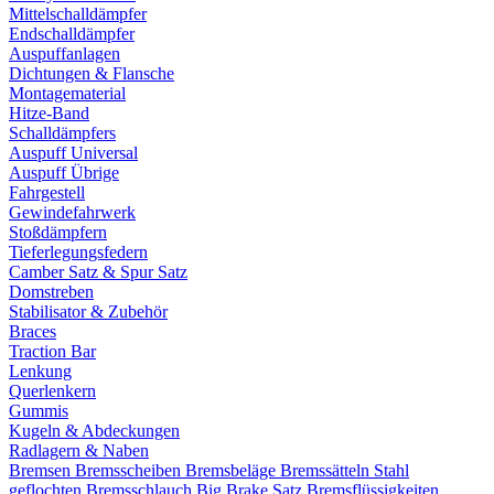
Mittelschalldämpfer
Endschalldämpfer
Auspuffanlagen
Dichtungen & Flansche
Montagematerial
Hitze-Band
Schalldämpfers
Auspuff Universal
Auspuff Übrige
Fahrgestell
Gewindefahrwerk
Stoßdämpfern
Tieferlegungsfedern
Camber Satz & Spur Satz
Domstreben
Stabilisator & Zubehör
Braces
Traction Bar
Lenkung
Querlenkern
Gummis
Kugeln & Abdeckungen
Radlagern & Naben
Bremsen
Bremsscheiben
Bremsbeläge
Bremssätteln
Stahl
geflochten Bremsschlauch
Big Brake Satz
Bremsflüssigkeiten