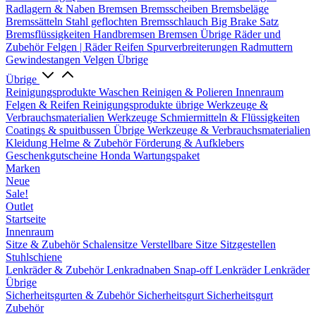
Radlagern & Naben
Bremsen
Bremsscheiben
Bremsbeläge
Bremssätteln
Stahl geflochten Bremsschlauch
Big Brake Satz
Bremsflüssigkeiten
Handbremsen
Bremsen Übrige
Räder und
Zubehör
Felgen | Räder
Reifen
Spurverbreiterungen
Radmuttern
Gewindestangen
Velgen Übrige
Übrige
Reinigungsprodukte
Waschen
Reinigen & Polieren
Innenraum
Felgen & Reifen
Reinigungsprodukte übrige
Werkzeuge &
Verbrauchsmaterialien
Werkzeuge
Schmiermitteln & Flüssigkeiten
Coatings & spuitbussen
Übrige Werkzeuge & Verbrauchsmaterialien
Kleidung
Helme & Zubehör
Förderung & Aufklebers
Geschenkgutscheine
Honda Wartungspaket
Marken
Neue
Sale!
Outlet
Startseite
Innenraum
Sitze & Zubehör
Schalensitze
Verstellbare Sitze
Sitzgestellen
Stuhlschiene
Lenkräder & Zubehör
Lenkradnaben
Snap-off
Lenkräder
Lenkräder
Übrige
Sicherheitsgurten & Zubehör
Sicherheitsgurt
Sicherheitsgurt
Zubehör