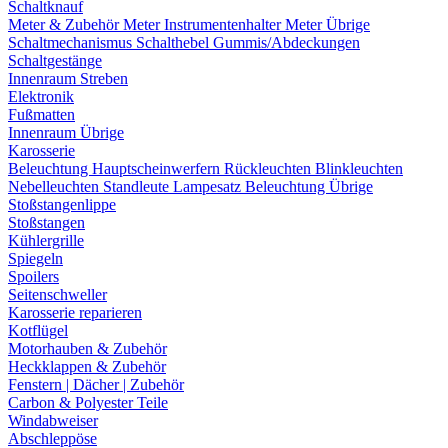
Schaltknauf
Meter & Zubehör
Meter
Instrumentenhalter
Meter Übrige
Schaltmechanismus
Schalthebel
Gummis/Abdeckungen
Schaltgestänge
Innenraum Streben
Elektronik
Fußmatten
Innenraum Übrige
Karosserie
Beleuchtung
Hauptscheinwerfern
Rückleuchten
Blinkleuchten
Nebelleuchten
Standleute
Lampesatz
Beleuchtung Übrige
Stoßstangenlippe
Stoßstangen
Kühlergrille
Spiegeln
Spoilers
Seitenschweller
Karosserie reparieren
Kotflügel
Motorhauben & Zubehör
Heckklappen & Zubehör
Fenstern | Dächer | Zubehör
Carbon & Polyester Teile
Windabweiser
Abschleppöse