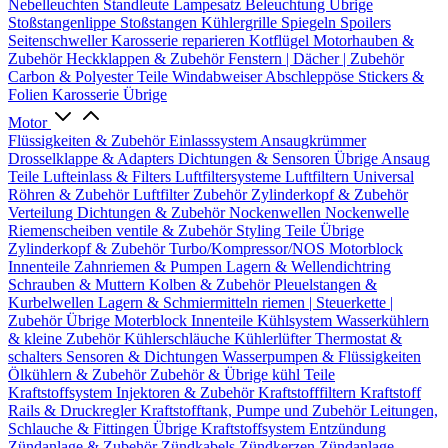
Nebelleuchten
Standleute
Lampesatz
Beleuchtung Übrige
Stoßstangenlippe
Stoßstangen
Kühlergrille
Spiegeln
Spoilers
Seitenschweller
Karosserie reparieren
Kotflügel
Motorhauben &
Zubehör
Heckklappen & Zubehör
Fenstern | Dächer | Zubehör
Carbon & Polyester Teile
Windabweiser
Abschleppöse
Stickers &
Folien
Karosserie Übrige
Motor
Flüssigkeiten & Zubehör
Einlasssystem
Ansaugkrümmer
Drosselklappe & Adapters
Dichtungen & Sensoren
Übrige Ansaug
Teile
Lufteinlass & Filters
Luftfiltersysteme
Luftfiltern
Universal
Röhren & Zubehör
Luftfilter Zubehör
Zylinderkopf & Zubehör
Verteilung
Dichtungen & Zubehör
Nockenwellen
Nockenwelle
Riemenscheiben
ventile & Zubehör
Styling Teile
Übrige
Zylinderkopf & Zubehör
Turbo/Kompressor/NOS
Motorblock
Innenteile
Zahnriemen & Pumpen
Lagern & Wellendichtring
Schrauben & Muttern
Kolben & Zubehör
Pleuelstangen &
Kurbelwellen
Lagern & Schmiermitteln
riemen | Steuerkette |
Zubehör
Übrige Moterblock Innenteile
Kühlsystem
Wasserkühlern
& kleine Zubehör
Kühlerschläuche
Kühlerlüfter
Thermostat &
schalters
Sensoren & Dichtungen
Wasserpumpen & Flüssigkeiten
Ölkühlern & Zubehör
Zubehör & Übrige kühl Teile
Kraftstoffsystem
Injektoren & Zubehör
Kraftstofffiltern
Kraftstoff
Rails & Druckregler
Kraftstofftank, Pumpe und Zubehör
Leitungen,
Schlauche & Fittingen
Übrige Kraftstoffsystem
Entzündung
Zündanlage & Zubehör
Zündkabels
Zündkerzen
Zündanlage