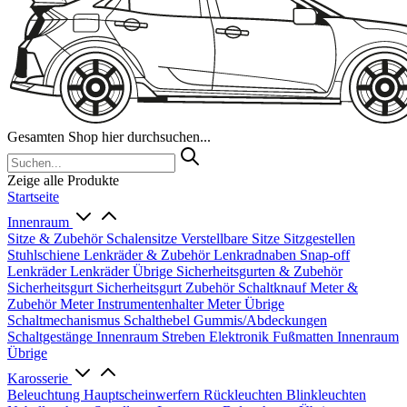
Gesamten Shop hier durchsuchen...
Zeige alle Produkte
Startseite
Innenraum
Sitze & Zubehör
Schalensitze
Verstellbare Sitze
Sitzgestellen
Stuhlschiene
Lenkräder & Zubehör
Lenkradnaben
Snap-off
Lenkräder
Lenkräder Übrige
Sicherheitsgurten & Zubehör
Sicherheitsgurt
Sicherheitsgurt Zubehör
Schaltknauf
Meter &
Zubehör
Meter
Instrumentenhalter
Meter Übrige
Schaltmechanismus
Schalthebel
Gummis/Abdeckungen
Schaltgestänge
Innenraum Streben
Elektronik
Fußmatten
Innenraum
Übrige
Karosserie
Beleuchtung
Hauptscheinwerfern
Rückleuchten
Blinkleuchten