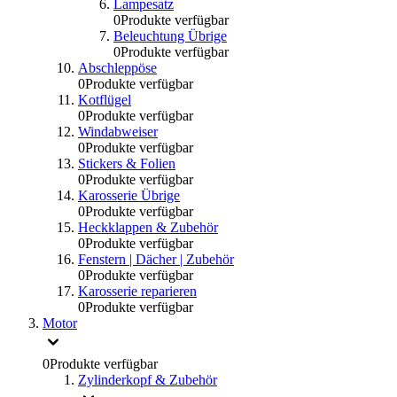
Lampesatz
0
Produkte verfügbar
Beleuchtung Übrige
0
Produkte verfügbar
Abschleppöse
0
Produkte verfügbar
Kotflügel
0
Produkte verfügbar
Windabweiser
0
Produkte verfügbar
Stickers & Folien
0
Produkte verfügbar
Karosserie Übrige
0
Produkte verfügbar
Heckklappen & Zubehör
0
Produkte verfügbar
Fenstern | Dächer | Zubehör
0
Produkte verfügbar
Karosserie reparieren
0
Produkte verfügbar
Motor
0
Produkte verfügbar
Zylinderkopf & Zubehör