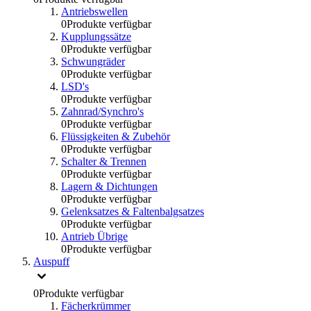
Antriebswellen
0
Produkte verfügbar
Kupplungssätze
0
Produkte verfügbar
Schwungräder
0
Produkte verfügbar
LSD's
0
Produkte verfügbar
Zahnrad/Synchro's
0
Produkte verfügbar
Flüssigkeiten & Zubehör
0
Produkte verfügbar
Schalter & Trennen
0
Produkte verfügbar
Lagern & Dichtungen
0
Produkte verfügbar
Gelenksatzes & Faltenbalgsatzes
0
Produkte verfügbar
Antrieb Übrige
0
Produkte verfügbar
Auspuff
0
Produkte verfügbar
Fächerkrümmer