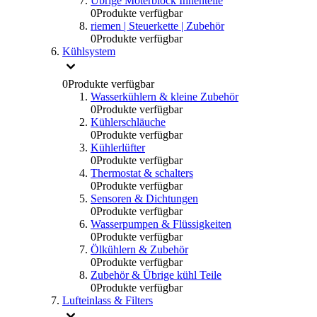
Übrige Moterblock Innenteile
0
Produkte verfügbar
riemen | Steuerkette | Zubehör
0
Produkte verfügbar
Kühlsystem
0
Produkte verfügbar
Wasserkühlern & kleine Zubehör
0
Produkte verfügbar
Kühlerschläuche
0
Produkte verfügbar
Kühlerlüfter
0
Produkte verfügbar
Thermostat & schalters
0
Produkte verfügbar
Sensoren & Dichtungen
0
Produkte verfügbar
Wasserpumpen & Flüssigkeiten
0
Produkte verfügbar
Ölkühlern & Zubehör
0
Produkte verfügbar
Zubehör & Übrige kühl Teile
0
Produkte verfügbar
Lufteinlass & Filters