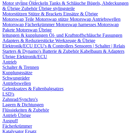
Motor styling
Öldeckeln
Tanks & Schläuche
Bügels, Abdeckungen
& Übrige Zubehör
Übrige stylingsteile
Motorstützen
Stütze & Brackets
Einsätze & Übrige
Motorswap Teile
Motorswap stütze
Motorswap Antriebswellen
Motorswap Fächerkrümmer
Motorswap harnesses
Motorswap
Pakete
Motorswap Übrige
leitungen & kupplungen
Öl- und Kraftstoffschläuche
Fassungen
Adapters & Reduzierstücke
Werkzeuge & Übrige
Elektronik/ECU
ECU's & Controllers
Sensoren | Schalter | Relais
Starters & Dynamo's
Batterie & Zubehör
Kabelbaum & Adapters
Übrige Elektronik/ECU
Antrieb
Schalter & Trennen
Kupplungssätze
Schwungräder
Antriebswellen
Gelenksatzes & Faltenbalgsatzes
LSD's
Zahnrad/Synchro's
Lagern & Dichtungen
Flüssigkeiten & Zubehör
Antrieb Übrige
Auspuff
Fächerkrümmer
Katalysator Ersatz