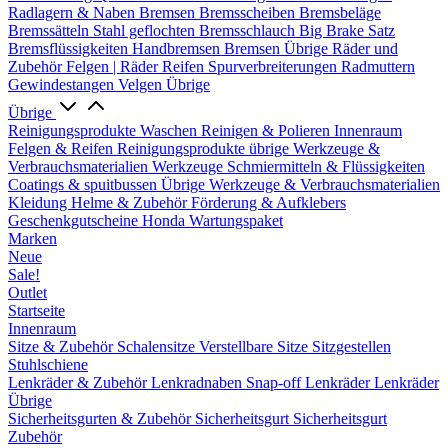
Radlagern & Naben
Bremsen
Bremsscheiben
Bremsbeläge
Bremssätteln
Stahl geflochten Bremsschlauch
Big Brake Satz
Bremsflüssigkeiten
Handbremsen
Bremsen Übrige
Räder und
Zubehör
Felgen | Räder
Reifen
Spurverbreiterungen
Radmuttern
Gewindestangen
Velgen Übrige
Übrige
Reinigungsprodukte
Waschen
Reinigen & Polieren
Innenraum
Felgen & Reifen
Reinigungsprodukte übrige
Werkzeuge &
Verbrauchsmaterialien
Werkzeuge
Schmiermitteln & Flüssigkeiten
Coatings & spuitbussen
Übrige Werkzeuge & Verbrauchsmaterialien
Kleidung
Helme & Zubehör
Förderung & Aufklebers
Geschenkgutscheine
Honda Wartungspaket
Marken
Neue
Sale!
Outlet
Startseite
Innenraum
Sitze & Zubehör
Schalensitze
Verstellbare Sitze
Sitzgestellen
Stuhlschiene
Lenkräder & Zubehör
Lenkradnaben
Snap-off
Lenkräder
Lenkräder
Übrige
Sicherheitsgurten & Zubehör
Sicherheitsgurt
Sicherheitsgurt
Zubehör