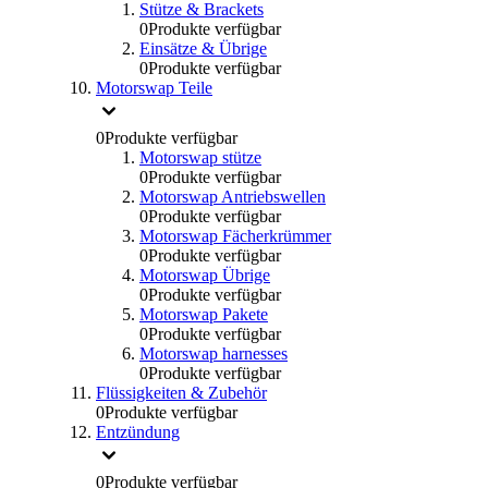
Stütze & Brackets
0
Produkte verfügbar
Einsätze & Übrige
0
Produkte verfügbar
Motorswap Teile
0
Produkte verfügbar
Motorswap stütze
0
Produkte verfügbar
Motorswap Antriebswellen
0
Produkte verfügbar
Motorswap Fächerkrümmer
0
Produkte verfügbar
Motorswap Übrige
0
Produkte verfügbar
Motorswap Pakete
0
Produkte verfügbar
Motorswap harnesses
0
Produkte verfügbar
Flüssigkeiten & Zubehör
0
Produkte verfügbar
Entzündung
0
Produkte verfügbar