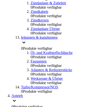
Zündanlage & Zubehör
0
Produkte verfügbar
Zündkabels
0
Produkte verfügbar
Zündkerzen
0
Produkte verfügbar
Zündanlage Übrige
0
Produkte verfügbar
leitungen & kupplungen
0
Produkte verfügbar
Öl- und Kraftstoffschläuche
0
Produkte verfügbar
Fassungen
0
Produkte verfügbar
Adapters & Reduzierstücke
0
Produkte verfügbar
Werkzeuge & Übrige
0
Produkte verfügbar
Turbo/Kompressor/NOS
0
Produkte verfügbar
Antrieb
0
Produkte verfügbar