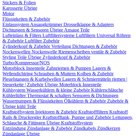
Stickers & Folien
Karosserie Übrige
Motor
Flüssigkeiten & Zubehör
Einlasssystem
Ansaugkrümmer
Drosselklappe & Adapters
Dichtungen & Sensoren
Übrige Ansaug Teile
Lufteinlass & Filters
Luftfiltersysteme
Luftfiltern
Universal Röhren
& Zubehör
Luftfilter Zubehör
Zylinderkopf & Zubehör
Verteilung
Dichtungen & Zubehör
Nockenwellen
Nockenwelle Riemenscheiben
ventile & Zubehör
Styling Teile
Übrige Zylinderkopf & Zubehör
Turbo/Kompressor/NOS
Motorblock Innenteile
Zahnriemen & Pumpen
Lagern &
Wellendichtring
Schrauben & Muttern
Kolben & Zubehör
Pleuelstangen & Kurbelwellen
Lagern & Schmiermitteln
riemen |
Steuerkette | Zubehör
Übrige Moterblock Innenteile
Kühlsystem
Wasserkühlern & kleine Zubehör
Kühlerschläuche
Kühlerlüfter
Thermostat & schalters
Sensoren & Dichtungen
Wasserpumpen & Flüssigkeiten
Ölkühlern & Zubehör
Zubehör &
Übrige kühl Teile
Kraftstoffsystem
Injektoren & Zubehör
Kraftstofffiltern
Kraftstoff
Rails & Druckregler
Kraftstofftank, Pumpe und Zubehör
Leitungen,
Schlauche & Fittingen
Übrige Kraftstoffsystem
Entzündung
Zündanlage & Zubehör
Zündkabels
Zündkerzen
Zündanlage Übrige