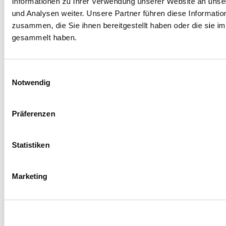
Informationen zu Ihrer Verwendung unserer Website an unse
Spurverbreiterungen
und Analysen weiter. Unsere Partner führen diese Informati
0
Produkte verfügbar
zusammen, die Sie ihnen bereitgestellt haben oder die sie 
Radmuttern
0
Produkte verfügbar
gesammelt haben.
Gewindestangen
0
Produkte verfügbar
Velgen Übrige
0
Produkte verfügbar
Einwilligungsauswahl
Felgen | Räder
Notwendig
0
Produkte verfügbar
Reifen
0
Produkte verfügbar
Präferenzen
Bremsen
0
Produkte verfügbar
Statistiken
Bremsscheiben
0
Produkte verfügbar
Bremsbeläge
Marketing
0
Produkte verfügbar
Bremssätteln
0
Produkte verfügbar
Stahl geflochten Bremsschlauch
0
Produkte verfügbar
Big Brake Satz