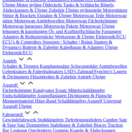
Übrige
Motor styling
Öldeckeln
Tanks & Schläuche
Bügels,
Abdeckungen & Übrige Zubehör
Übrige stylingsteile
Motorstützen
Stütze & Brackets
Einsätze & Übrige
Motorswap Teile
Motorswap
stütze
Motorswap Antriebswellen
Motorswap Fächerkrümmer
Motorswap harnesses
Motorswap Pakete
Motorswap Übrige
leitungen & kupplungen
Öl- und Kraftstoffschläuche
Fassungen
Adapters & Reduzierstücke
Werkzeuge & Übrige
Elektronik/ECU
ECU's & Controllers
Sensoren | Schalter | Relais
Starters &
Dynamo's
Batterie & Zubehör
Kabelbaum & Adapters
Übrige
Elektronik/ECU
Antrieb
Schalter & Trennen
Kupplungssätze
Schwungräder
Antriebswellen
Gelenksatzes & Faltenbalgsatzes
LSD's
Zahnrad/Synchro's
Lagern
& Dichtungen
Flüssigkeiten & Zubehör
Antrieb Übrige
Auspuff
Fächerkrümmer
Katalysator Ersatz
Mittelschalldämpfer
Endschalldämpfer
Auspuffanlagen
Dichtungen & Flansche
Montagematerial
Hitze-Band
Schalldämpfers
Auspuff Universal
Auspuff Übrige
Fahrgestell
Gewindefahrwerk
Stoßdämpfern
Tieferlegungsfedern
Camber Satz
& Spur Satz
Domstreben
Stabilisator & Zubehör
Braces
Traction
Bar
Lenkung
Querlenkern
Gummis
Kugeln & Abdeckungen