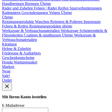
Handbremsen
Bremsen Übrige
Räder und Zubehör
Felgen | Räder
Reifen
Spurverbreiterungen
Radmuttern
Gewindestangen
Velgen Übrige
Übrige
Reinigungsprodukte
Waschen
Reinigen & Polieren
Innenraum
Felgen & Reifen
Reinigungsprodukte übrige
Werkzeuge & Verbrauchsmaterialien
Werkzeuge
Schmiermitteln &
Flüssigkeiten
Coatings & spuitbussen
Übrige Werkzeuge &
Verbrauchsmaterialien
Kleidung
Helme & Zubehör
Förderung & Aufklebers
Geschenkgutscheine
Honda Wartungspaket
Marken
Neue
Sale!
Outlet
Mit Ihrem Konto bestellen
E-Mailadresse