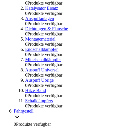
0
Produkte verfügbar
Katalysator Ersatz
0
Produkte verfügbar
Auspuffanlagen
0
Produkte verfügbar
Dichtungen & Flansche
0
Produkte verfügbar
Montagematerial
0
Produkte verfügbar
Endschalldämpfer
0
Produkte verfügbar
Mittelschalldämpfer
0
Produkte verfügbar
Auspuff Universal
0
Produkte verfügbar
Auspuff Übrige
0
Produkte verfügbar
Hitze-Band
0
Produkte verfügbar
Schalldämpfers
0
Produkte verfügbar
Fahrgestell
0
Produkte verfügbar