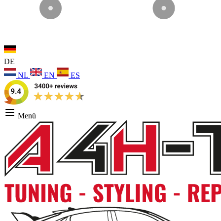
DE
NL
EN
ES
Menü