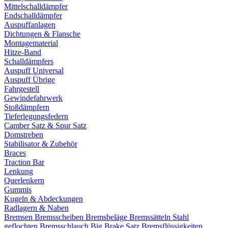
Mittelschalldämpfer
Endschalldämpfer
Auspuffanlagen
Dichtungen & Flansche
Montagematerial
Hitze-Band
Schalldämpfers
Auspuff Universal
Auspuff Übrige
Fahrgestell
Gewindefahrwerk
Stoßdämpfern
Tieferlegungsfedern
Camber Satz & Spur Satz
Domstreben
Stabilisator & Zubehör
Braces
Traction Bar
Lenkung
Querlenkern
Gummis
Kugeln & Abdeckungen
Radlagern & Naben
Bremsen
Bremsscheiben
Bremsbeläge
Bremssätteln
Stahl
geflochten Bremsschlauch
Big Brake Satz
Bremsflüssigkeiten