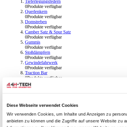
Tieferlegungsfedern
0
Produkte verfügbar
Querlenkern
0
Produkte verfügbar
Domstreben
0
Produkte verfügbar
Camber Satz & Spur Satz
0
Produkte verfügbar
Gummis
0
Produkte verfügbar
Stoßdämpfern
0
Produkte verfügbar
Gewindefahrwerk
0
Produkte verfügbar
Traction Bar
0
Produkte verfügbar
Stabilisator & Zubehör
0
Produkte verfügbar
Kugeln & Abdeckungen
0
Produkte verfügbar
Radlagern & Naben
Diese Webseite verwendet Cookies
0
Produkte verfügbar
Räder und Zubehör
Wir verwenden Cookies, um Inhalte und Anzeigen zu personal
anbieten zu können und die Zugriffe auf unsere Website zu 
0
Produkte verfügbar