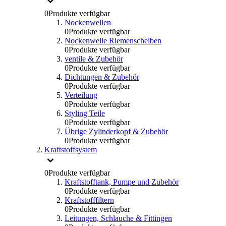
0
Produkte verfügbar
Nockenwellen
0
Produkte verfügbar
Nockenwelle Riemenscheiben
0
Produkte verfügbar
ventile & Zubehör
0
Produkte verfügbar
Dichtungen & Zubehör
0
Produkte verfügbar
Verteilung
0
Produkte verfügbar
Styling Teile
0
Produkte verfügbar
Übrige Zylinderkopf & Zubehör
0
Produkte verfügbar
Kraftstoffsystem
0
Produkte verfügbar
Kraftstofftank, Pumpe und Zubehör
0
Produkte verfügbar
Kraftstofffiltern
0
Produkte verfügbar
Leitungen, Schlauche & Fittingen