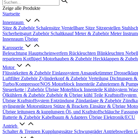
Zeige alle Produkte
Startseite
Innenraum
Sitze & Zubehör
Schalensitze
Verstellbare Sitze
Sitzgestellen
Stuhlsc
Sicherheitsgurt Zubehör
Schaltknauf
Meter & Zubehör
Meter
Instrum
Innenraum Übrige
Karosserie
Beleuchtung
Hauptscheinwerfern
Rückleuchten
Blinkleuchten
Nebel
reparieren
Kotflügel
Motorhauben & Zubehör
Heckklappen & Zube
Motor
Flüssigkeiten & Zubehör
Einlasssystem
Ansaugkrümmer
Drosselklap
Luftfilter Zubehör
Zylinderkopf & Zubehör
Verteilung
Dichtungen &
Turbo/Kompressor/NOS
Motorblock Innenteile
Zahnriemen & Pump
Steuerkette | Zubehör
Übrige Moterblock Innenteile
Kühlsystem
Wass
Ölkühlern & Zubehör
Zubehör & Übrige kühl Teile
Kraftstoffsystem
Übrige Kraftstoffsystem
Entzündung
Zündanlage & Zubehör
Zündka
stylingsteile
Motorstützen
Stütze & Brackets
Einsätze & Übrige
Moto
Übrige
leitungen & kupplungen
Öl- und Kraftstoffschläuche
Fassung
Batterie & Zubehör
Kabelbaum & Adapters
Übrige Elektronik/ECU
Antrieb
Schalter & Trennen
Kupplungssätze
Schwungräder
Antriebswellen
G