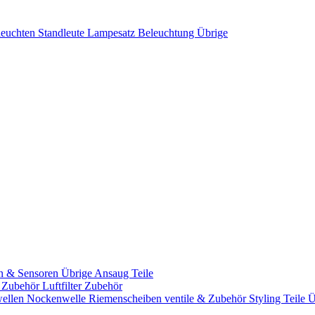
leuchten
Standleute
Lampesatz
Beleuchtung Übrige
n & Sensoren
Übrige Ansaug Teile
& Zubehör
Luftfilter Zubehör
ellen
Nockenwelle Riemenscheiben
ventile & Zubehör
Styling Teile
Ü