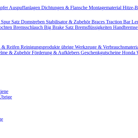
pfer
Auspuffanlagen
Dichtungen & Flansche
Montagematerial
Hitze-
 Spur Satz
Domstreben
Stabilisator & Zubehör
Braces
Traction Bar
Le
lochten Bremsschlauch
Big Brake Satz
Bremsflüssigkeiten
Handbrems
n & Reifen
Reinigungsprodukte übrige
Werkzeuge & Verbrauchsmateri
lme & Zubehör
Förderung & Aufklebers
Geschenkgutscheine
Honda W
hiene
Übrige
ge