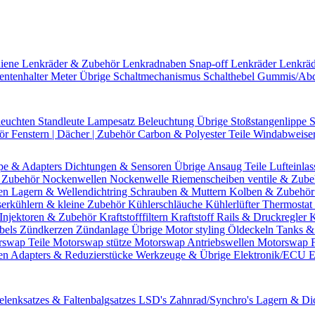
hiene
Lenkräder & Zubehör
Lenkradnaben
Snap-off
Lenkräder
Lenkrä
entenhalter
Meter Übrige
Schaltmechanismus
Schalthebel
Gummis/Ab
leuchten
Standleute
Lampesatz
Beleuchtung Übrige
Stoßstangenlippe
S
hör
Fenstern | Dächer | Zubehör
Carbon & Polyester Teile
Windabweise
pe & Adapters
Dichtungen & Sensoren
Übrige Ansaug Teile
Lufteinlas
 Zubehör
Nockenwellen
Nockenwelle Riemenscheiben
ventile & Zub
en
Lagern & Wellendichtring
Schrauben & Muttern
Kolben & Zubehö
erkühlern & kleine Zubehör
Kühlerschläuche
Kühlerlüfter
Thermostat 
Injektoren & Zubehör
Kraftstofffiltern
Kraftstoff Rails & Druckregler
K
bels
Zündkerzen
Zündanlage Übrige
Motor styling
Öldeckeln
Tanks &
rswap Teile
Motorswap stütze
Motorswap Antriebswellen
Motorswap 
en
Adapters & Reduzierstücke
Werkzeuge & Übrige
Elektronik/ECU
E
elenksatzes & Faltenbalgsatzes
LSD's
Zahnrad/Synchro's
Lagern & Di