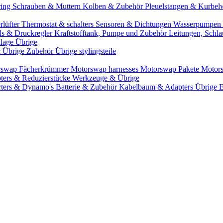
ring
Schrauben & Muttern
Kolben & Zubehör
Pleuelstangen & Kurbel
rlüfter
Thermostat & schalters
Sensoren & Dichtungen
Wasserpumpen 
ils & Druckregler
Kraftstofftank, Pumpe und Zubehör
Leitungen, Schla
lage Übrige
& Übrige Zubehör
Übrige stylingsteile
rswap Fächerkrümmer
Motorswap harnesses
Motorswap Pakete
Motor
ters & Reduzierstücke
Werkzeuge & Übrige
rters & Dynamo's
Batterie & Zubehör
Kabelbaum & Adapters
Übrige 