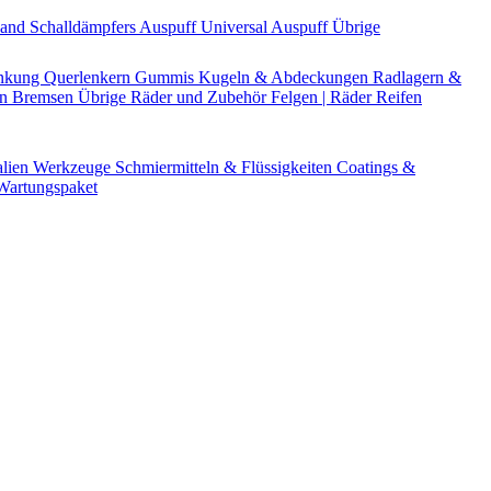
Band
Schalldämpfers
Auspuff Universal
Auspuff Übrige
nkung
Querlenkern
Gummis
Kugeln & Abdeckungen
Radlagern &
en
Bremsen Übrige
Räder und Zubehör
Felgen | Räder
Reifen
alien
Werkzeuge
Schmiermitteln & Flüssigkeiten
Coatings &
artungspaket