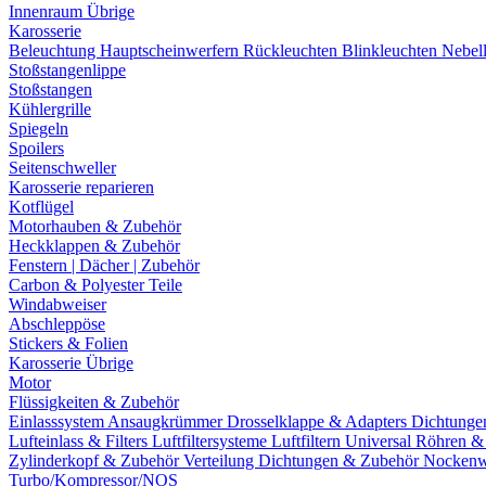
Innenraum Übrige
Karosserie
Beleuchtung
Hauptscheinwerfern
Rückleuchten
Blinkleuchten
Nebel
Stoßstangenlippe
Stoßstangen
Kühlergrille
Spiegeln
Spoilers
Seitenschweller
Karosserie reparieren
Kotflügel
Motorhauben & Zubehör
Heckklappen & Zubehör
Fenstern | Dächer | Zubehör
Carbon & Polyester Teile
Windabweiser
Abschleppöse
Stickers & Folien
Karosserie Übrige
Motor
Flüssigkeiten & Zubehör
Einlasssystem
Ansaugkrümmer
Drosselklappe & Adapters
Dichtunge
Lufteinlass & Filters
Luftfiltersysteme
Luftfiltern
Universal Röhren 
Zylinderkopf & Zubehör
Verteilung
Dichtungen & Zubehör
Nockenw
Turbo/Kompressor/NOS