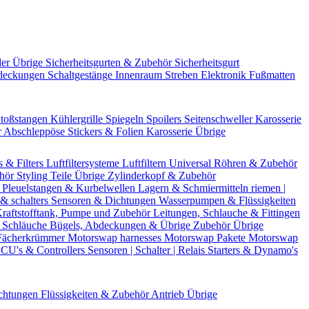
der Übrige
Sicherheitsgurten & Zubehör
Sicherheitsgurt
deckungen
Schaltgestänge
Innenraum Streben
Elektronik
Fußmatten
toßstangen
Kühlergrille
Spiegeln
Spoilers
Seitenschweller
Karosserie
r
Abschleppöse
Stickers & Folien
Karosserie Übrige
s & Filters
Luftfiltersysteme
Luftfiltern
Universal Röhren & Zubehör
ehör
Styling Teile
Übrige Zylinderkopf & Zubehör
r
Pleuelstangen & Kurbelwellen
Lagern & Schmiermitteln
riemen |
& schalters
Sensoren & Dichtungen
Wasserpumpen & Flüssigkeiten
raftstofftank, Pumpe und Zubehör
Leitungen, Schlauche & Fittingen
 Schläuche
Bügels, Abdeckungen & Übrige Zubehör
Übrige
Fächerkrümmer
Motorswap harnesses
Motorswap Pakete
Motorswap
CU's & Controllers
Sensoren | Schalter | Relais
Starters & Dynamo's
chtungen
Flüssigkeiten & Zubehör
Antrieb Übrige