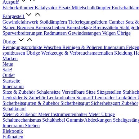
Auspuff
Fächerkrümmer
Katalysator Ersatz
Mittelschalldämpfer
Endschalldäm
Fahrgestell
Gewindefahrwerk
Stoßdämpfern
Tieferlegungsfedern
Camber Satz &
Naben
Bremsen
Bremsscheiben
Bremsbeläge
Bremssätteln
Stahl gef
Spurverbreiterungen
Radmuttern
Gewindestangen
Velgen Übrige
Übrige
Reinigungsprodukte
Waschen
Reinigen & Polieren
Innenraum
Felge
spuitbussen
Übrige Werkzeuge & Verbrauchsmaterialien
Kleidung
He
Marken
Neue
Sale!
Outlet
Startseite
Innenraum
Sitze & Zubehör
Schalensitze
Verstellbare Sitze
Sitzgestellen
Stuhlsc
Lenkräder & Zubehör
Lenkradnaben
Snap-off
Lenkräder
Lenkräder 
Sicherheitsgurten & Zubehör
Sicherheitsgurt
Sicherheitsgurt Zubehör
Schaltknauf
Meter & Zubehör
Meter
Instrumentenhalter
Meter Übrige
Schaltmechanismus
Schalthebel
Gummis/Abdeckungen
Schaltgestän
Innenraum Streben
Elektronik
Fußmatten