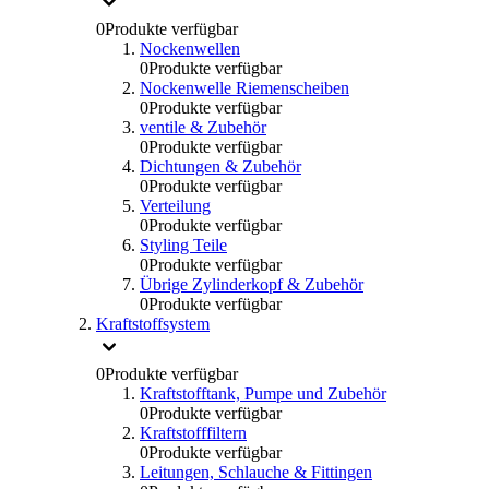
0
Produkte verfügbar
Nockenwellen
0
Produkte verfügbar
Nockenwelle Riemenscheiben
0
Produkte verfügbar
ventile & Zubehör
0
Produkte verfügbar
Dichtungen & Zubehör
0
Produkte verfügbar
Verteilung
0
Produkte verfügbar
Styling Teile
0
Produkte verfügbar
Übrige Zylinderkopf & Zubehör
0
Produkte verfügbar
Kraftstoffsystem
0
Produkte verfügbar
Kraftstofftank, Pumpe und Zubehör
0
Produkte verfügbar
Kraftstofffiltern
0
Produkte verfügbar
Leitungen, Schlauche & Fittingen