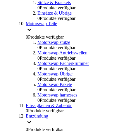
Stütze & Brackets
0
Produkte verfügbar
Einsätze & Übrige
0
Produkte verfügbar
Motorswap Teile
0
Produkte verfügbar
Motorswap stütze
0
Produkte verfügbar
Motorswap Antriebswellen
0
Produkte verfügbar
Motorswap Fächerkrümmer
0
Produkte verfügbar
Motorswap Übrige
0
Produkte verfügbar
Motorswap Pakete
0
Produkte verfügbar
Motorswap harnesses
0
Produkte verfügbar
Flüssigkeiten & Zubehör
0
Produkte verfügbar
Entzündung
0
Produkte verfügbar