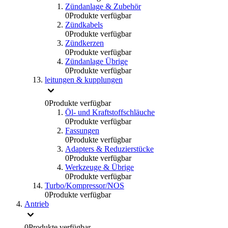
Zündanlage & Zubehör
0
Produkte verfügbar
Zündkabels
0
Produkte verfügbar
Zündkerzen
0
Produkte verfügbar
Zündanlage Übrige
0
Produkte verfügbar
leitungen & kupplungen
0
Produkte verfügbar
Öl- und Kraftstoffschläuche
0
Produkte verfügbar
Fassungen
0
Produkte verfügbar
Adapters & Reduzierstücke
0
Produkte verfügbar
Werkzeuge & Übrige
0
Produkte verfügbar
Turbo/Kompressor/NOS
0
Produkte verfügbar
Antrieb
0
Produkte verfügbar