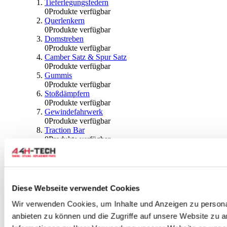
Tieferlegungsfedern
0
Produkte verfügbar
Querlenkern
0
Produkte verfügbar
Domstreben
0
Produkte verfügbar
Camber Satz & Spur Satz
0
Produkte verfügbar
Gummis
0
Produkte verfügbar
Stoßdämpfern
0
Produkte verfügbar
Gewindefahrwerk
0
Produkte verfügbar
Traction Bar
0
Produkte verfügbar
Stabilisator & Zubehör
0
Produkte verfügbar
Kugeln & Abdeckungen
0
Produkte verfügbar
Radlagern & Naben
Diese Webseite verwendet Cookies
0
Produkte verfügbar
Räder und Zubehör
Wir verwenden Cookies, um Inhalte und Anzeigen zu personal
anbieten zu können und die Zugriffe auf unsere Website zu 
0
Produkte verfügbar