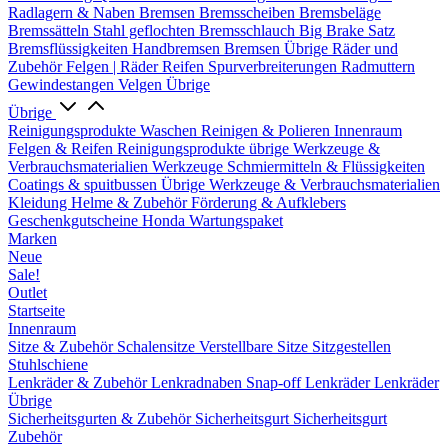
Radlagern & Naben
Bremsen
Bremsscheiben
Bremsbeläge
Bremssätteln
Stahl geflochten Bremsschlauch
Big Brake Satz
Bremsflüssigkeiten
Handbremsen
Bremsen Übrige
Räder und
Zubehör
Felgen | Räder
Reifen
Spurverbreiterungen
Radmuttern
Gewindestangen
Velgen Übrige
Übrige
Reinigungsprodukte
Waschen
Reinigen & Polieren
Innenraum
Felgen & Reifen
Reinigungsprodukte übrige
Werkzeuge &
Verbrauchsmaterialien
Werkzeuge
Schmiermitteln & Flüssigkeiten
Coatings & spuitbussen
Übrige Werkzeuge & Verbrauchsmaterialien
Kleidung
Helme & Zubehör
Förderung & Aufklebers
Geschenkgutscheine
Honda Wartungspaket
Marken
Neue
Sale!
Outlet
Startseite
Innenraum
Sitze & Zubehör
Schalensitze
Verstellbare Sitze
Sitzgestellen
Stuhlschiene
Lenkräder & Zubehör
Lenkradnaben
Snap-off
Lenkräder
Lenkräder
Übrige
Sicherheitsgurten & Zubehör
Sicherheitsgurt
Sicherheitsgurt
Zubehör