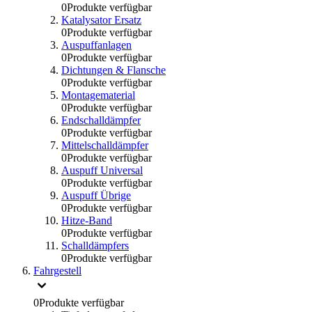
0
Produkte verfügbar
Katalysator Ersatz
0
Produkte verfügbar
Auspuffanlagen
0
Produkte verfügbar
Dichtungen & Flansche
0
Produkte verfügbar
Montagematerial
0
Produkte verfügbar
Endschalldämpfer
0
Produkte verfügbar
Mittelschalldämpfer
0
Produkte verfügbar
Auspuff Universal
0
Produkte verfügbar
Auspuff Übrige
0
Produkte verfügbar
Hitze-Band
0
Produkte verfügbar
Schalldämpfers
0
Produkte verfügbar
Fahrgestell
0
Produkte verfügbar