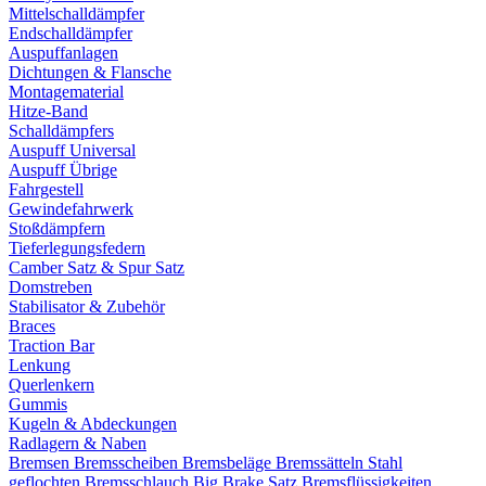
Mittelschalldämpfer
Endschalldämpfer
Auspuffanlagen
Dichtungen & Flansche
Montagematerial
Hitze-Band
Schalldämpfers
Auspuff Universal
Auspuff Übrige
Fahrgestell
Gewindefahrwerk
Stoßdämpfern
Tieferlegungsfedern
Camber Satz & Spur Satz
Domstreben
Stabilisator & Zubehör
Braces
Traction Bar
Lenkung
Querlenkern
Gummis
Kugeln & Abdeckungen
Radlagern & Naben
Bremsen
Bremsscheiben
Bremsbeläge
Bremssätteln
Stahl
geflochten Bremsschlauch
Big Brake Satz
Bremsflüssigkeiten