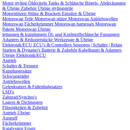
Motor styling
Öldeckeln
Tanks & Schläuche
Bügels, Abdeckungen
& Übrige Zubehör
Übrige stylingsteile
Motorstützen
Stütze & Brackets
Einsätze & Übrige
Motorswap Teile
Motorswap stütze
Motorswap Antriebswellen
Motorswap Fächerkrümmer
Motorswap harnesses
Motorswap
Pakete
Motorswap Übrige
leitungen & kupplungen
Öl- und Kraftstoffschläuche
Fassungen
Adapters & Reduzierstücke
Werkzeuge & Übrige
Elektronik/ECU
ECU's & Controllers
Sensoren | Schalter | Relais
Starters & Dynamo's
Batterie & Zubehör
Kabelbaum & Adapters
Übrige Elektronik/ECU
Antrieb
Schalter & Trennen
Kupplungssätze
Schwungräder
Antriebswellen
Gelenksatzes & Faltenbalgsatzes
LSD's
Zahnrad/Synchro's
Lagern & Dichtungen
Flüssigkeiten & Zubehör
Antrieb Übrige
Auspuff
Fächerkrümmer
Katalysator Ersatz