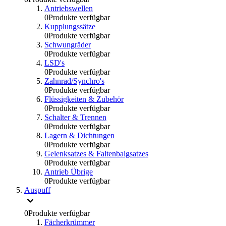
Antriebswellen
0
Produkte verfügbar
Kupplungssätze
0
Produkte verfügbar
Schwungräder
0
Produkte verfügbar
LSD's
0
Produkte verfügbar
Zahnrad/Synchro's
0
Produkte verfügbar
Flüssigkeiten & Zubehör
0
Produkte verfügbar
Schalter & Trennen
0
Produkte verfügbar
Lagern & Dichtungen
0
Produkte verfügbar
Gelenksatzes & Faltenbalgsatzes
0
Produkte verfügbar
Antrieb Übrige
0
Produkte verfügbar
Auspuff
0
Produkte verfügbar
Fächerkrümmer