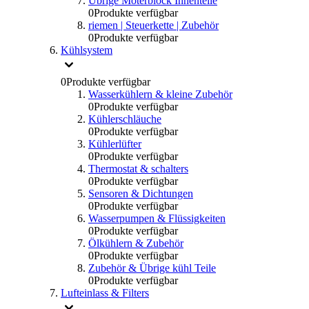
Übrige Moterblock Innenteile
0
Produkte verfügbar
riemen | Steuerkette | Zubehör
0
Produkte verfügbar
Kühlsystem
0
Produkte verfügbar
Wasserkühlern & kleine Zubehör
0
Produkte verfügbar
Kühlerschläuche
0
Produkte verfügbar
Kühlerlüfter
0
Produkte verfügbar
Thermostat & schalters
0
Produkte verfügbar
Sensoren & Dichtungen
0
Produkte verfügbar
Wasserpumpen & Flüssigkeiten
0
Produkte verfügbar
Ölkühlern & Zubehör
0
Produkte verfügbar
Zubehör & Übrige kühl Teile
0
Produkte verfügbar
Lufteinlass & Filters