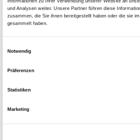
Informationen zu Ihrer Verwendung unserer Website an unse
Spurverbreiterungen
und Analysen weiter. Unsere Partner führen diese Informati
0
Produkte verfügbar
zusammen, die Sie ihnen bereitgestellt haben oder die sie 
Radmuttern
0
Produkte verfügbar
gesammelt haben.
Gewindestangen
0
Produkte verfügbar
Velgen Übrige
0
Produkte verfügbar
Einwilligungsauswahl
Felgen | Räder
Notwendig
0
Produkte verfügbar
Reifen
0
Produkte verfügbar
Präferenzen
Bremsen
0
Produkte verfügbar
Statistiken
Bremsscheiben
0
Produkte verfügbar
Bremsbeläge
Marketing
0
Produkte verfügbar
Bremssätteln
0
Produkte verfügbar
Stahl geflochten Bremsschlauch
0
Produkte verfügbar
Big Brake Satz