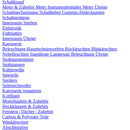
Schaltknauf
Meter & Zubehör
Meter
Instrumentenhalter
Meter Übrige
Schaltmechanismus
Schalthebel
Gummis/Abdeckungen
Schaltgestänge
Innenraum Streben
Elektronik
Fußmatten
Innenraum Übrige
Karosserie
Beleuchtung
Hauptscheinwerfern
Rückleuchten
Blinkleuchten
Nebelleuchten
Standleute
Lampesatz
Beleuchtung Übrige
Stoßstangenlippe
Stoßstangen
Kühlergrille
Spiegeln
Spoilers
Seitenschweller
Karosserie reparieren
Kotflügel
Motorhauben & Zubehör
Heckklappen & Zubehör
Fenstern | Dächer | Zubehör
Carbon & Polyester Teile
Windabweiser
Abschleppöse