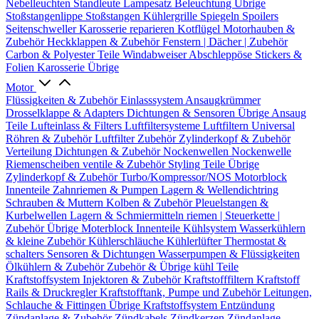
Nebelleuchten
Standleute
Lampesatz
Beleuchtung Übrige
Stoßstangenlippe
Stoßstangen
Kühlergrille
Spiegeln
Spoilers
Seitenschweller
Karosserie reparieren
Kotflügel
Motorhauben &
Zubehör
Heckklappen & Zubehör
Fenstern | Dächer | Zubehör
Carbon & Polyester Teile
Windabweiser
Abschleppöse
Stickers &
Folien
Karosserie Übrige
Motor
Flüssigkeiten & Zubehör
Einlasssystem
Ansaugkrümmer
Drosselklappe & Adapters
Dichtungen & Sensoren
Übrige Ansaug
Teile
Lufteinlass & Filters
Luftfiltersysteme
Luftfiltern
Universal
Röhren & Zubehör
Luftfilter Zubehör
Zylinderkopf & Zubehör
Verteilung
Dichtungen & Zubehör
Nockenwellen
Nockenwelle
Riemenscheiben
ventile & Zubehör
Styling Teile
Übrige
Zylinderkopf & Zubehör
Turbo/Kompressor/NOS
Motorblock
Innenteile
Zahnriemen & Pumpen
Lagern & Wellendichtring
Schrauben & Muttern
Kolben & Zubehör
Pleuelstangen &
Kurbelwellen
Lagern & Schmiermitteln
riemen | Steuerkette |
Zubehör
Übrige Moterblock Innenteile
Kühlsystem
Wasserkühlern
& kleine Zubehör
Kühlerschläuche
Kühlerlüfter
Thermostat &
schalters
Sensoren & Dichtungen
Wasserpumpen & Flüssigkeiten
Ölkühlern & Zubehör
Zubehör & Übrige kühl Teile
Kraftstoffsystem
Injektoren & Zubehör
Kraftstofffiltern
Kraftstoff
Rails & Druckregler
Kraftstofftank, Pumpe und Zubehör
Leitungen,
Schlauche & Fittingen
Übrige Kraftstoffsystem
Entzündung
Zündanlage & Zubehör
Zündkabels
Zündkerzen
Zündanlage