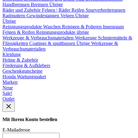
Handbremsen
Bremsen Übrige
Räder und Zubehör
Felgen | Räder
Reifen
Spurverbreiterungen
Radmuttern
Gewindestangen
Velgen Übrige
Übrige
Reinigungsprodukte
Waschen
Reinigen & Polieren
Innenraum
Felgen & Reifen
Reinigungsprodukte übrige
Werkzeuge & Verbrauchsmaterialien
Werkzeuge
Schmiermitteln &
Flüssigkeiten
Coatings & spuitbussen
Übrige Werkzeuge &
Verbrauchsmaterialien
Kleidung
Helme & Zubehör
Förderung & Aufklebers
Geschenkgutscheine
Honda Wartungspaket
Marken
Neue
Sale!
Outlet
Mit Ihrem Konto bestellen
E-Mailadresse