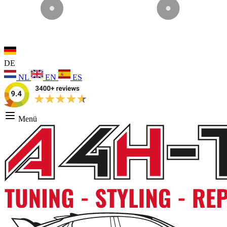
DE
NL
EN
ES
Menü