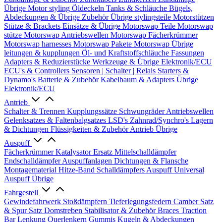
Übrige
Motor styling
Öldeckeln
Tanks & Schläuche
Bügels,
Abdeckungen & Übrige Zubehör
Übrige stylingsteile
Motorstützen
Stütze & Brackets
Einsätze & Übrige
Motorswap Teile
Motorswap
stütze
Motorswap Antriebswellen
Motorswap Fächerkrümmer
Motorswap harnesses
Motorswap Pakete
Motorswap Übrige
leitungen & kupplungen
Öl- und Kraftstoffschläuche
Fassungen
Adapters & Reduzierstücke
Werkzeuge & Übrige
Elektronik/ECU
ECU's & Controllers
Sensoren | Schalter | Relais
Starters &
Dynamo's
Batterie & Zubehör
Kabelbaum & Adapters
Übrige
Elektronik/ECU
Antrieb
Schalter & Trennen
Kupplungssätze
Schwungräder
Antriebswellen
Gelenksatzes & Faltenbalgsatzes
LSD's
Zahnrad/Synchro's
Lagern
& Dichtungen
Flüssigkeiten & Zubehör
Antrieb Übrige
Auspuff
Fächerkrümmer
Katalysator Ersatz
Mittelschalldämpfer
Endschalldämpfer
Auspuffanlagen
Dichtungen & Flansche
Montagematerial
Hitze-Band
Schalldämpfers
Auspuff Universal
Auspuff Übrige
Fahrgestell
Gewindefahrwerk
Stoßdämpfern
Tieferlegungsfedern
Camber Satz
& Spur Satz
Domstreben
Stabilisator & Zubehör
Braces
Traction
Bar
Lenkung
Querlenkern
Gummis
Kugeln & Abdeckungen