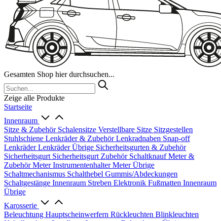
Gesamten Shop hier durchsuchen...
Zeige alle Produkte
Startseite
Innenraum
Sitze & Zubehör
Schalensitze
Verstellbare Sitze
Sitzgestellen
Stuhlschiene
Lenkräder & Zubehör
Lenkradnaben
Snap-off
Lenkräder
Lenkräder Übrige
Sicherheitsgurten & Zubehör
Sicherheitsgurt
Sicherheitsgurt Zubehör
Schaltknauf
Meter &
Zubehör
Meter
Instrumentenhalter
Meter Übrige
Schaltmechanismus
Schalthebel
Gummis/Abdeckungen
Schaltgestänge
Innenraum Streben
Elektronik
Fußmatten
Innenraum
Übrige
Karosserie
Beleuchtung
Hauptscheinwerfern
Rückleuchten
Blinkleuchten