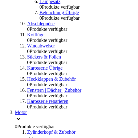
Lampesatz
0
Produkte verfügbar
Beleuchtung Übrige
0
Produkte verfügbar
Abschleppöse
0
Produkte verfügbar
Kotflügel
0
Produkte verfügbar
Windabweiser
0
Produkte verfügbar
Stickers & Folien
0
Produkte verfügbar
Karosserie Übrige
0
Produkte verfügbar
Heckklappen & Zubehör
0
Produkte verfügbar
Fenstern | Dächer | Zubehör
0
Produkte verfügbar
Karosserie reparieren
0
Produkte verfügbar
Motor
0
Produkte verfügbar
Zylinderkopf & Zubehör