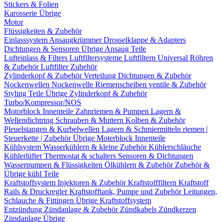
Stickers & Folien
Karosserie Übrige
Motor
Flüssigkeiten & Zubehör
Einlasssystem
Ansaugkrümmer
Drosselklappe & Adapters
Dichtungen & Sensoren
Übrige Ansaug Teile
Lufteinlass & Filters
Luftfiltersysteme
Luftfiltern
Universal Röhren
& Zubehör
Luftfilter Zubehör
Zylinderkopf & Zubehör
Verteilung
Dichtungen & Zubehör
Nockenwellen
Nockenwelle Riemenscheiben
ventile & Zubehör
Styling Teile
Übrige Zylinderkopf & Zubehör
Turbo/Kompressor/NOS
Motorblock Innenteile
Zahnriemen & Pumpen
Lagern &
Wellendichtring
Schrauben & Muttern
Kolben & Zubehör
Pleuelstangen & Kurbelwellen
Lagern & Schmiermitteln
riemen |
Steuerkette | Zubehör
Übrige Moterblock Innenteile
Kühlsystem
Wasserkühlern & kleine Zubehör
Kühlerschläuche
Kühlerlüfter
Thermostat & schalters
Sensoren & Dichtungen
Wasserpumpen & Flüssigkeiten
Ölkühlern & Zubehör
Zubehör &
Übrige kühl Teile
Kraftstoffsystem
Injektoren & Zubehör
Kraftstofffiltern
Kraftstoff
Rails & Druckregler
Kraftstofftank, Pumpe und Zubehör
Leitungen,
Schlauche & Fittingen
Übrige Kraftstoffsystem
Entzündung
Zündanlage & Zubehör
Zündkabels
Zündkerzen
Zündanlage Übrige