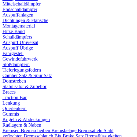
Mittelschalldämpfer
Endschalldämpfer
Auspuffanlagen
Dichtungen & Flansche
Montagematerial
Hitze-Band
Schalldämpfers
Auspuff Universal
Auspuff Übrige
Fahrgestell
Gewindefahrwerk
Stoßdämpfern
Tieferlegungsfedern
Camber Satz & Spur Satz
Domstreben
Stabilisator & Zubehör
Braces
Traction Bar
Lenkung
Querlenkern
Gummis
Kugeln & Abdeckungen
Radlagern & Naben
Bremsen
Bremsscheiben
Bremsbeläge
Bremssätteln
Stahl
geflochten Bremsschlauch
Big Brake Satz
Bremsflüssigkeiten