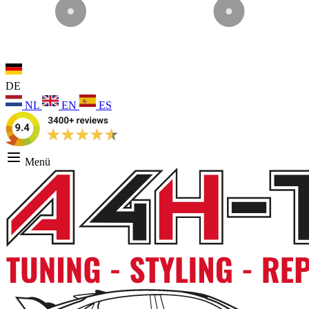
DE
NL
EN
ES
Menü