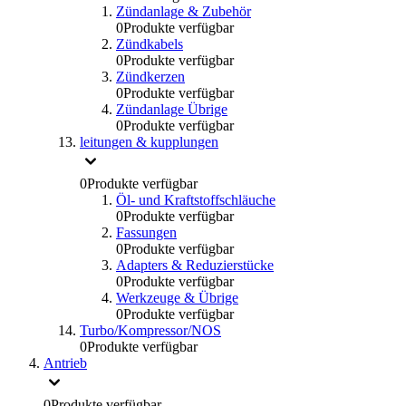
Zündanlage & Zubehör
0
Produkte verfügbar
Zündkabels
0
Produkte verfügbar
Zündkerzen
0
Produkte verfügbar
Zündanlage Übrige
0
Produkte verfügbar
leitungen & kupplungen
0
Produkte verfügbar
Öl- und Kraftstoffschläuche
0
Produkte verfügbar
Fassungen
0
Produkte verfügbar
Adapters & Reduzierstücke
0
Produkte verfügbar
Werkzeuge & Übrige
0
Produkte verfügbar
Turbo/Kompressor/NOS
0
Produkte verfügbar
Antrieb
0
Produkte verfügbar