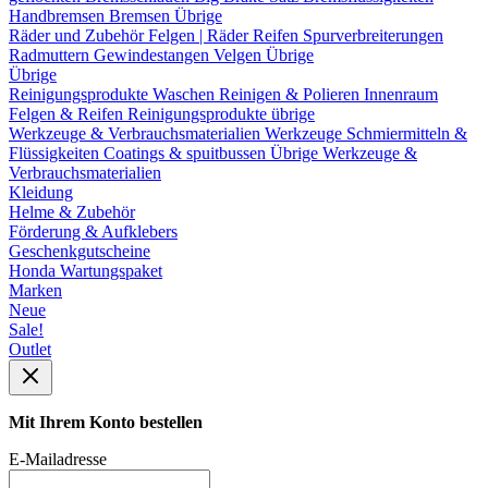
Handbremsen
Bremsen Übrige
Räder und Zubehör
Felgen | Räder
Reifen
Spurverbreiterungen
Radmuttern
Gewindestangen
Velgen Übrige
Übrige
Reinigungsprodukte
Waschen
Reinigen & Polieren
Innenraum
Felgen & Reifen
Reinigungsprodukte übrige
Werkzeuge & Verbrauchsmaterialien
Werkzeuge
Schmiermitteln &
Flüssigkeiten
Coatings & spuitbussen
Übrige Werkzeuge &
Verbrauchsmaterialien
Kleidung
Helme & Zubehör
Förderung & Aufklebers
Geschenkgutscheine
Honda Wartungspaket
Marken
Neue
Sale!
Outlet
Mit Ihrem Konto bestellen
E-Mailadresse