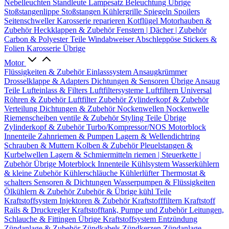
Nebelleuchten
Standleute
Lampesatz
Beleuchtung Übrige
Stoßstangenlippe
Stoßstangen
Kühlergrille
Spiegeln
Spoilers
Seitenschweller
Karosserie reparieren
Kotflügel
Motorhauben &
Zubehör
Heckklappen & Zubehör
Fenstern | Dächer | Zubehör
Carbon & Polyester Teile
Windabweiser
Abschleppöse
Stickers &
Folien
Karosserie Übrige
Motor
Flüssigkeiten & Zubehör
Einlasssystem
Ansaugkrümmer
Drosselklappe & Adapters
Dichtungen & Sensoren
Übrige Ansaug
Teile
Lufteinlass & Filters
Luftfiltersysteme
Luftfiltern
Universal
Röhren & Zubehör
Luftfilter Zubehör
Zylinderkopf & Zubehör
Verteilung
Dichtungen & Zubehör
Nockenwellen
Nockenwelle
Riemenscheiben
ventile & Zubehör
Styling Teile
Übrige
Zylinderkopf & Zubehör
Turbo/Kompressor/NOS
Motorblock
Innenteile
Zahnriemen & Pumpen
Lagern & Wellendichtring
Schrauben & Muttern
Kolben & Zubehör
Pleuelstangen &
Kurbelwellen
Lagern & Schmiermitteln
riemen | Steuerkette |
Zubehör
Übrige Moterblock Innenteile
Kühlsystem
Wasserkühlern
& kleine Zubehör
Kühlerschläuche
Kühlerlüfter
Thermostat &
schalters
Sensoren & Dichtungen
Wasserpumpen & Flüssigkeiten
Ölkühlern & Zubehör
Zubehör & Übrige kühl Teile
Kraftstoffsystem
Injektoren & Zubehör
Kraftstofffiltern
Kraftstoff
Rails & Druckregler
Kraftstofftank, Pumpe und Zubehör
Leitungen,
Schlauche & Fittingen
Übrige Kraftstoffsystem
Entzündung
Zündanlage & Zubehör
Zündkabels
Zündkerzen
Zündanlage