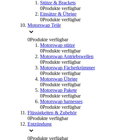
Stütze & Brackets
0
Produkte verfügbar
Einsätze & Übrige
0
Produkte verfügbar
Motorswap Teile
0
Produkte verfügbar
Motorswap stütze
0
Produkte verfügbar
Motorswap Antriebswellen
0
Produkte verfügbar
Motorswap Fächerkrümmer
0
Produkte verfügbar
Motorswap Übrige
0
Produkte verfügbar
Motorswap Pakete
0
Produkte verfügbar
Motorswap harnesses
0
Produkte verfügbar
Flüssigkeiten & Zubehör
0
Produkte verfügbar
Entzündung
0
Produkte verfügbar