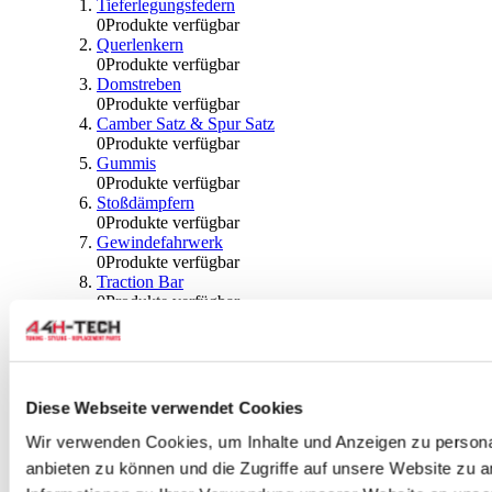
Tieferlegungsfedern
0
Produkte verfügbar
Querlenkern
0
Produkte verfügbar
Domstreben
0
Produkte verfügbar
Camber Satz & Spur Satz
0
Produkte verfügbar
Gummis
0
Produkte verfügbar
Stoßdämpfern
0
Produkte verfügbar
Gewindefahrwerk
0
Produkte verfügbar
Traction Bar
0
Produkte verfügbar
Stabilisator & Zubehör
0
Produkte verfügbar
Kugeln & Abdeckungen
0
Produkte verfügbar
Radlagern & Naben
Diese Webseite verwendet Cookies
0
Produkte verfügbar
Räder und Zubehör
Wir verwenden Cookies, um Inhalte und Anzeigen zu personal
anbieten zu können und die Zugriffe auf unsere Website zu 
0
Produkte verfügbar