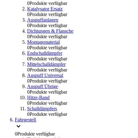
0
Produkte verfügbar
Katalysator Ersatz
0
Produkte verfügbar
Auspuffanlagen
0
Produkte verfügbar
Dichtungen & Flansche
0
Produkte verfügbar
Montagematerial
0
Produkte verfügbar
Endschalldämpfer
0
Produkte verfügbar
Mittelschalldämpfer
0
Produkte verfügbar
Auspuff Universal
0
Produkte verfügbar
Auspuff Übrige
0
Produkte verfügbar
Hitze-Band
0
Produkte verfügbar
Schalldämpfers
0
Produkte verfügbar
Fahrgestell
0
Produkte verfügbar