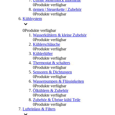
Übrige Moterblock Innenteile
0
Produkte verfügbar
riemen | Steuerkette | Zubehör
0
Produkte verfügbar
Kühlsystem
0
Produkte verfügbar
Wasserkühlern & kleine Zubehör
0
Produkte verfügbar
Kühlerschläuche
0
Produkte verfügbar
Kühlerlüfter
0
Produkte verfügbar
Thermostat & schalters
0
Produkte verfügbar
Sensoren & Dichtungen
0
Produkte verfügbar
Wasserpumpen & Flüssigkeiten
0
Produkte verfügbar
Ölkühlern & Zubehör
0
Produkte verfügbar
Zubehör & Übrige kühl Teile
0
Produkte verfügbar
Lufteinlass & Filters