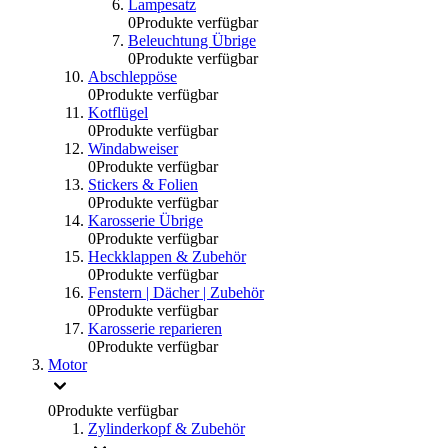
Lampesatz
0
Produkte verfügbar
Beleuchtung Übrige
0
Produkte verfügbar
Abschleppöse
0
Produkte verfügbar
Kotflügel
0
Produkte verfügbar
Windabweiser
0
Produkte verfügbar
Stickers & Folien
0
Produkte verfügbar
Karosserie Übrige
0
Produkte verfügbar
Heckklappen & Zubehör
0
Produkte verfügbar
Fenstern | Dächer | Zubehör
0
Produkte verfügbar
Karosserie reparieren
0
Produkte verfügbar
Motor
0
Produkte verfügbar
Zylinderkopf & Zubehör