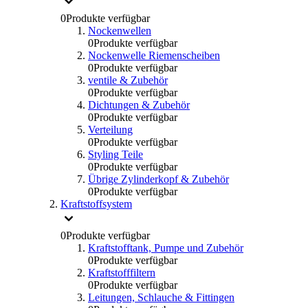
0
Produkte verfügbar
Nockenwellen
0
Produkte verfügbar
Nockenwelle Riemenscheiben
0
Produkte verfügbar
ventile & Zubehör
0
Produkte verfügbar
Dichtungen & Zubehör
0
Produkte verfügbar
Verteilung
0
Produkte verfügbar
Styling Teile
0
Produkte verfügbar
Übrige Zylinderkopf & Zubehör
0
Produkte verfügbar
Kraftstoffsystem
0
Produkte verfügbar
Kraftstofftank, Pumpe und Zubehör
0
Produkte verfügbar
Kraftstofffiltern
0
Produkte verfügbar
Leitungen, Schlauche & Fittingen