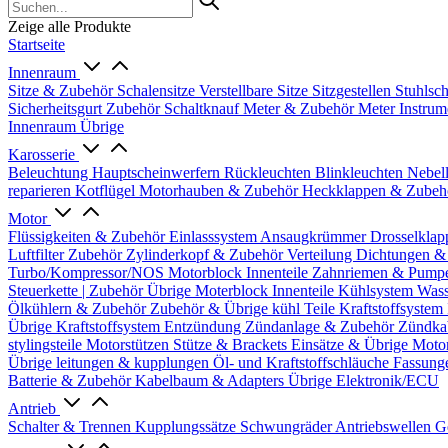
Zeige alle Produkte
Startseite
Innenraum
Sitze & Zubehör
Schalensitze
Verstellbare Sitze
Sitzgestellen
Stuhlsc
Sicherheitsgurt Zubehör
Schaltknauf
Meter & Zubehör
Meter
Instrum
Innenraum Übrige
Karosserie
Beleuchtung
Hauptscheinwerfern
Rückleuchten
Blinkleuchten
Nebel
reparieren
Kotflügel
Motorhauben & Zubehör
Heckklappen & Zube
Motor
Flüssigkeiten & Zubehör
Einlasssystem
Ansaugkrümmer
Drosselklap
Luftfilter Zubehör
Zylinderkopf & Zubehör
Verteilung
Dichtungen &
Turbo/Kompressor/NOS
Motorblock Innenteile
Zahnriemen & Pump
Steuerkette | Zubehör
Übrige Moterblock Innenteile
Kühlsystem
Wass
Ölkühlern & Zubehör
Zubehör & Übrige kühl Teile
Kraftstoffsystem
Übrige Kraftstoffsystem
Entzündung
Zündanlage & Zubehör
Zündka
stylingsteile
Motorstützen
Stütze & Brackets
Einsätze & Übrige
Moto
Übrige
leitungen & kupplungen
Öl- und Kraftstoffschläuche
Fassung
Batterie & Zubehör
Kabelbaum & Adapters
Übrige Elektronik/ECU
Antrieb
Schalter & Trennen
Kupplungssätze
Schwungräder
Antriebswellen
G