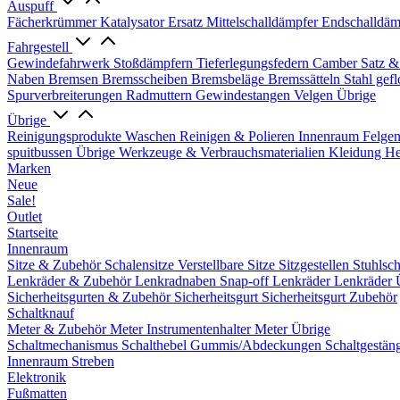
Auspuff
Fächerkrümmer
Katalysator Ersatz
Mittelschalldämpfer
Endschalldäm
Fahrgestell
Gewindefahrwerk
Stoßdämpfern
Tieferlegungsfedern
Camber Satz &
Naben
Bremsen
Bremsscheiben
Bremsbeläge
Bremssätteln
Stahl gef
Spurverbreiterungen
Radmuttern
Gewindestangen
Velgen Übrige
Übrige
Reinigungsprodukte
Waschen
Reinigen & Polieren
Innenraum
Felge
spuitbussen
Übrige Werkzeuge & Verbrauchsmaterialien
Kleidung
He
Marken
Neue
Sale!
Outlet
Startseite
Innenraum
Sitze & Zubehör
Schalensitze
Verstellbare Sitze
Sitzgestellen
Stuhlsc
Lenkräder & Zubehör
Lenkradnaben
Snap-off
Lenkräder
Lenkräder 
Sicherheitsgurten & Zubehör
Sicherheitsgurt
Sicherheitsgurt Zubehör
Schaltknauf
Meter & Zubehör
Meter
Instrumentenhalter
Meter Übrige
Schaltmechanismus
Schalthebel
Gummis/Abdeckungen
Schaltgestän
Innenraum Streben
Elektronik
Fußmatten