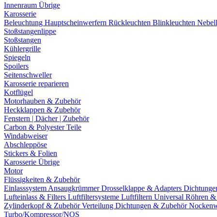
Innenraum Übrige
Karosserie
Beleuchtung
Hauptscheinwerfern
Rückleuchten
Blinkleuchten
Nebel
Stoßstangenlippe
Stoßstangen
Kühlergrille
Spiegeln
Spoilers
Seitenschweller
Karosserie reparieren
Kotflügel
Motorhauben & Zubehör
Heckklappen & Zubehör
Fenstern | Dächer | Zubehör
Carbon & Polyester Teile
Windabweiser
Abschleppöse
Stickers & Folien
Karosserie Übrige
Motor
Flüssigkeiten & Zubehör
Einlasssystem
Ansaugkrümmer
Drosselklappe & Adapters
Dichtunge
Lufteinlass & Filters
Luftfiltersysteme
Luftfiltern
Universal Röhren 
Zylinderkopf & Zubehör
Verteilung
Dichtungen & Zubehör
Nockenw
Turbo/Kompressor/NOS