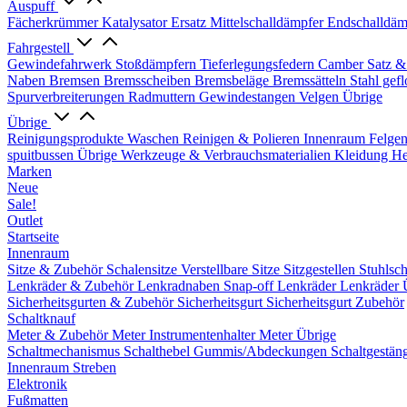
Auspuff
Fächerkrümmer
Katalysator Ersatz
Mittelschalldämpfer
Endschalldäm
Fahrgestell
Gewindefahrwerk
Stoßdämpfern
Tieferlegungsfedern
Camber Satz &
Naben
Bremsen
Bremsscheiben
Bremsbeläge
Bremssätteln
Stahl gef
Spurverbreiterungen
Radmuttern
Gewindestangen
Velgen Übrige
Übrige
Reinigungsprodukte
Waschen
Reinigen & Polieren
Innenraum
Felge
spuitbussen
Übrige Werkzeuge & Verbrauchsmaterialien
Kleidung
He
Marken
Neue
Sale!
Outlet
Startseite
Innenraum
Sitze & Zubehör
Schalensitze
Verstellbare Sitze
Sitzgestellen
Stuhlsc
Lenkräder & Zubehör
Lenkradnaben
Snap-off
Lenkräder
Lenkräder 
Sicherheitsgurten & Zubehör
Sicherheitsgurt
Sicherheitsgurt Zubehör
Schaltknauf
Meter & Zubehör
Meter
Instrumentenhalter
Meter Übrige
Schaltmechanismus
Schalthebel
Gummis/Abdeckungen
Schaltgestän
Innenraum Streben
Elektronik
Fußmatten