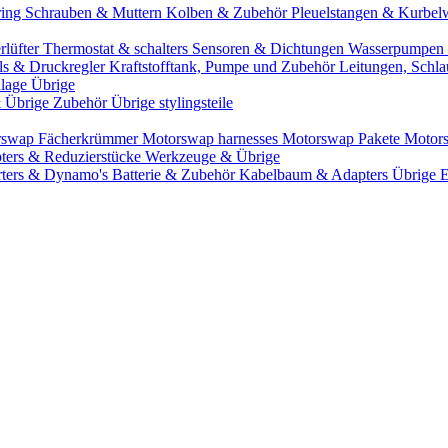
ring
Schrauben & Muttern
Kolben & Zubehör
Pleuelstangen & Kurbel
rlüfter
Thermostat & schalters
Sensoren & Dichtungen
Wasserpumpen 
ils & Druckregler
Kraftstofftank, Pumpe und Zubehör
Leitungen, Schla
lage Übrige
& Übrige Zubehör
Übrige stylingsteile
rswap Fächerkrümmer
Motorswap harnesses
Motorswap Pakete
Motor
ters & Reduzierstücke
Werkzeuge & Übrige
rters & Dynamo's
Batterie & Zubehör
Kabelbaum & Adapters
Übrige 