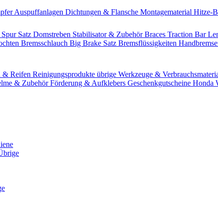
pfer
Auspuffanlagen
Dichtungen & Flansche
Montagematerial
Hitze-
 Spur Satz
Domstreben
Stabilisator & Zubehör
Braces
Traction Bar
Le
lochten Bremsschlauch
Big Brake Satz
Bremsflüssigkeiten
Handbrems
n & Reifen
Reinigungsprodukte übrige
Werkzeuge & Verbrauchsmateri
lme & Zubehör
Förderung & Aufklebers
Geschenkgutscheine
Honda W
hiene
Übrige
ge