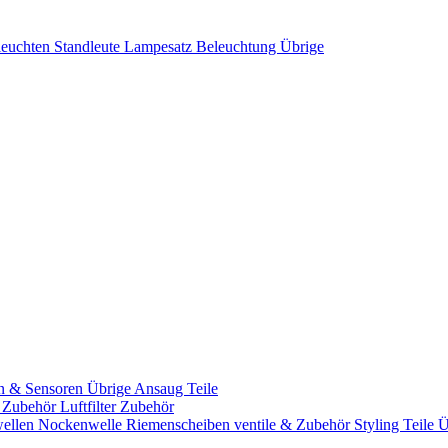
leuchten
Standleute
Lampesatz
Beleuchtung Übrige
n & Sensoren
Übrige Ansaug Teile
& Zubehör
Luftfilter Zubehör
ellen
Nockenwelle Riemenscheiben
ventile & Zubehör
Styling Teile
Ü