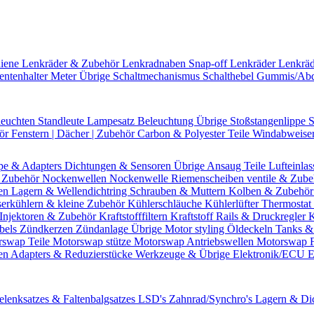
hiene
Lenkräder & Zubehör
Lenkradnaben
Snap-off
Lenkräder
Lenkrä
entenhalter
Meter Übrige
Schaltmechanismus
Schalthebel
Gummis/Ab
leuchten
Standleute
Lampesatz
Beleuchtung Übrige
Stoßstangenlippe
S
hör
Fenstern | Dächer | Zubehör
Carbon & Polyester Teile
Windabweise
pe & Adapters
Dichtungen & Sensoren
Übrige Ansaug Teile
Lufteinlas
 Zubehör
Nockenwellen
Nockenwelle Riemenscheiben
ventile & Zub
en
Lagern & Wellendichtring
Schrauben & Muttern
Kolben & Zubehö
erkühlern & kleine Zubehör
Kühlerschläuche
Kühlerlüfter
Thermostat 
Injektoren & Zubehör
Kraftstofffiltern
Kraftstoff Rails & Druckregler
K
bels
Zündkerzen
Zündanlage Übrige
Motor styling
Öldeckeln
Tanks &
rswap Teile
Motorswap stütze
Motorswap Antriebswellen
Motorswap 
en
Adapters & Reduzierstücke
Werkzeuge & Übrige
Elektronik/ECU
E
elenksatzes & Faltenbalgsatzes
LSD's
Zahnrad/Synchro's
Lagern & Di