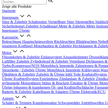
Zeige alle Produkte
Startseite
Innenraum
Sitze & Zubehör
Schalensitze
Verstellbare Sitze
Sitzgestellen
Stuhlsc
Sicherheitsgurt Zubehör
Schaltknauf
Meter & Zubehör
Meter
Instrum
Innenraum Übrige
Karosserie
Beleuchtung
Hauptscheinwerfern
Rückleuchten
Blinkleuchten
Nebel
reparieren
Kotflügel
Motorhauben & Zubehör
Heckklappen & Zube
Motor
Flüssigkeiten & Zubehör
Einlasssystem
Ansaugkrümmer
Drosselklap
Luftfilter Zubehör
Zylinderkopf & Zubehör
Verteilung
Dichtungen &
Turbo/Kompressor/NOS
Motorblock Innenteile
Zahnriemen & Pump
Steuerkette | Zubehör
Übrige Moterblock Innenteile
Kühlsystem
Wass
Ölkühlern & Zubehör
Zubehör & Übrige kühl Teile
Kraftstoffsystem
Übrige Kraftstoffsystem
Entzündung
Zündanlage & Zubehör
Zündka
stylingsteile
Motorstützen
Stütze & Brackets
Einsätze & Übrige
Moto
Übrige
leitungen & kupplungen
Öl- und Kraftstoffschläuche
Fassung
Batterie & Zubehör
Kabelbaum & Adapters
Übrige Elektronik/ECU
Antrieb
Schalter & Trennen
Kupplungssätze
Schwungräder
Antriebswellen
G