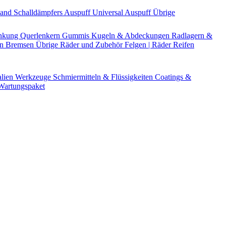
Band
Schalldämpfers
Auspuff Universal
Auspuff Übrige
nkung
Querlenkern
Gummis
Kugeln & Abdeckungen
Radlagern &
en
Bremsen Übrige
Räder und Zubehör
Felgen | Räder
Reifen
alien
Werkzeuge
Schmiermitteln & Flüssigkeiten
Coatings &
artungspaket