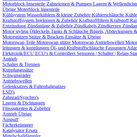
Motorblock Innenteile
Zahnriemen & Pumpen
Lagern & Wellendicht
Übrige Moterblock Innenteile
Kühlsystem
Wasserkühlern & kleine Zubehör
Kühlerschläuche
Kühle
Kraftstoffsystem
Injektoren & Zubehör
Kraftstofffiltern
Kraftstoff Ra
Entzündung
Zündanlage & Zubehör
Zündkabels
Zündkerzen
Zündan
Motor styling
Öldeckeln
Tanks & Schläuche
Bügels, Abdeckungen 
Motorstützen
Stütze & Brackets
Einsätze & Übrige
Motorswap Teile
Motorswap stütze
Motorswap Antriebswellen
Moto
leitungen & kupplungen
Öl- und Kraftstoffschläuche
Fassungen
Adap
Elektronik/ECU
ECU's & Controllers
Sensoren | Schalter | Relais
Sta
Antrieb
Schalter & Trennen
Kupplungssätze
Schwungräder
Antriebswellen
Gelenksatzes & Faltenbalgsatzes
LSD's
Zahnrad/Synchro's
Lagern & Dichtungen
Flüssigkeiten & Zubehör
Antrieb Übrige
Auspuff
Fächerkrümmer
Katalysator Ersatz
Mittelschalldämpfer