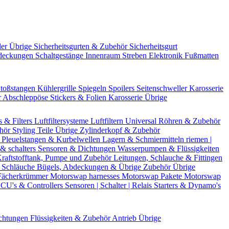
der Übrige
Sicherheitsgurten & Zubehör
Sicherheitsgurt
deckungen
Schaltgestänge
Innenraum Streben
Elektronik
Fußmatten
toßstangen
Kühlergrille
Spiegeln
Spoilers
Seitenschweller
Karosserie
r
Abschleppöse
Stickers & Folien
Karosserie Übrige
s & Filters
Luftfiltersysteme
Luftfiltern
Universal Röhren & Zubehör
ehör
Styling Teile
Übrige Zylinderkopf & Zubehör
r
Pleuelstangen & Kurbelwellen
Lagern & Schmiermitteln
riemen |
& schalters
Sensoren & Dichtungen
Wasserpumpen & Flüssigkeiten
raftstofftank, Pumpe und Zubehör
Leitungen, Schlauche & Fittingen
 Schläuche
Bügels, Abdeckungen & Übrige Zubehör
Übrige
Fächerkrümmer
Motorswap harnesses
Motorswap Pakete
Motorswap
CU's & Controllers
Sensoren | Schalter | Relais
Starters & Dynamo's
chtungen
Flüssigkeiten & Zubehör
Antrieb Übrige