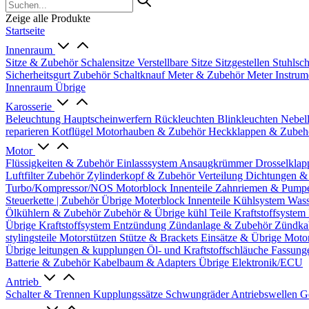
Zeige alle Produkte
Startseite
Innenraum
Sitze & Zubehör
Schalensitze
Verstellbare Sitze
Sitzgestellen
Stuhlsc
Sicherheitsgurt Zubehör
Schaltknauf
Meter & Zubehör
Meter
Instrum
Innenraum Übrige
Karosserie
Beleuchtung
Hauptscheinwerfern
Rückleuchten
Blinkleuchten
Nebel
reparieren
Kotflügel
Motorhauben & Zubehör
Heckklappen & Zube
Motor
Flüssigkeiten & Zubehör
Einlasssystem
Ansaugkrümmer
Drosselklap
Luftfilter Zubehör
Zylinderkopf & Zubehör
Verteilung
Dichtungen &
Turbo/Kompressor/NOS
Motorblock Innenteile
Zahnriemen & Pump
Steuerkette | Zubehör
Übrige Moterblock Innenteile
Kühlsystem
Wass
Ölkühlern & Zubehör
Zubehör & Übrige kühl Teile
Kraftstoffsystem
Übrige Kraftstoffsystem
Entzündung
Zündanlage & Zubehör
Zündka
stylingsteile
Motorstützen
Stütze & Brackets
Einsätze & Übrige
Moto
Übrige
leitungen & kupplungen
Öl- und Kraftstoffschläuche
Fassung
Batterie & Zubehör
Kabelbaum & Adapters
Übrige Elektronik/ECU
Antrieb
Schalter & Trennen
Kupplungssätze
Schwungräder
Antriebswellen
G