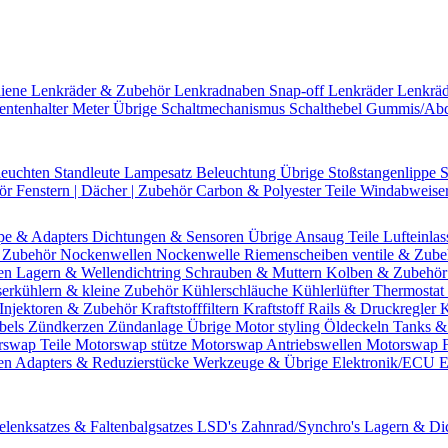
hiene
Lenkräder & Zubehör
Lenkradnaben
Snap-off
Lenkräder
Lenkrä
entenhalter
Meter Übrige
Schaltmechanismus
Schalthebel
Gummis/Ab
leuchten
Standleute
Lampesatz
Beleuchtung Übrige
Stoßstangenlippe
S
hör
Fenstern | Dächer | Zubehör
Carbon & Polyester Teile
Windabweise
pe & Adapters
Dichtungen & Sensoren
Übrige Ansaug Teile
Lufteinlas
 Zubehör
Nockenwellen
Nockenwelle Riemenscheiben
ventile & Zub
en
Lagern & Wellendichtring
Schrauben & Muttern
Kolben & Zubehö
erkühlern & kleine Zubehör
Kühlerschläuche
Kühlerlüfter
Thermostat 
Injektoren & Zubehör
Kraftstofffiltern
Kraftstoff Rails & Druckregler
K
bels
Zündkerzen
Zündanlage Übrige
Motor styling
Öldeckeln
Tanks &
rswap Teile
Motorswap stütze
Motorswap Antriebswellen
Motorswap 
en
Adapters & Reduzierstücke
Werkzeuge & Übrige
Elektronik/ECU
E
elenksatzes & Faltenbalgsatzes
LSD's
Zahnrad/Synchro's
Lagern & Di