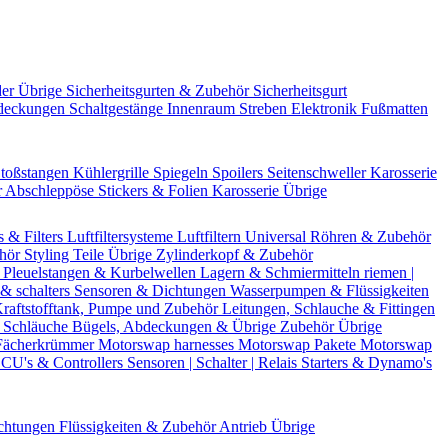
der Übrige
Sicherheitsgurten & Zubehör
Sicherheitsgurt
deckungen
Schaltgestänge
Innenraum Streben
Elektronik
Fußmatten
toßstangen
Kühlergrille
Spiegeln
Spoilers
Seitenschweller
Karosserie
r
Abschleppöse
Stickers & Folien
Karosserie Übrige
s & Filters
Luftfiltersysteme
Luftfiltern
Universal Röhren & Zubehör
ehör
Styling Teile
Übrige Zylinderkopf & Zubehör
r
Pleuelstangen & Kurbelwellen
Lagern & Schmiermitteln
riemen |
& schalters
Sensoren & Dichtungen
Wasserpumpen & Flüssigkeiten
raftstofftank, Pumpe und Zubehör
Leitungen, Schlauche & Fittingen
 Schläuche
Bügels, Abdeckungen & Übrige Zubehör
Übrige
Fächerkrümmer
Motorswap harnesses
Motorswap Pakete
Motorswap
CU's & Controllers
Sensoren | Schalter | Relais
Starters & Dynamo's
chtungen
Flüssigkeiten & Zubehör
Antrieb Übrige