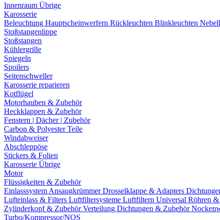
Innenraum Übrige
Karosserie
Beleuchtung
Hauptscheinwerfern
Rückleuchten
Blinkleuchten
Nebel
Stoßstangenlippe
Stoßstangen
Kühlergrille
Spiegeln
Spoilers
Seitenschweller
Karosserie reparieren
Kotflügel
Motorhauben & Zubehör
Heckklappen & Zubehör
Fenstern | Dächer | Zubehör
Carbon & Polyester Teile
Windabweiser
Abschleppöse
Stickers & Folien
Karosserie Übrige
Motor
Flüssigkeiten & Zubehör
Einlasssystem
Ansaugkrümmer
Drosselklappe & Adapters
Dichtunge
Lufteinlass & Filters
Luftfiltersysteme
Luftfiltern
Universal Röhren 
Zylinderkopf & Zubehör
Verteilung
Dichtungen & Zubehör
Nockenw
Turbo/Kompressor/NOS