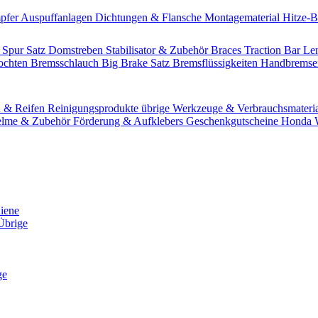
pfer
Auspuffanlagen
Dichtungen & Flansche
Montagematerial
Hitze-
 Spur Satz
Domstreben
Stabilisator & Zubehör
Braces
Traction Bar
Le
lochten Bremsschlauch
Big Brake Satz
Bremsflüssigkeiten
Handbrems
n & Reifen
Reinigungsprodukte übrige
Werkzeuge & Verbrauchsmateri
lme & Zubehör
Förderung & Aufklebers
Geschenkgutscheine
Honda W
hiene
Übrige
ge