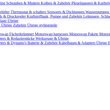
ring
Schrauben & Muttern
Kolben & Zubehör
Pleuelstangen & Kurbel
rlüfter
Thermostat & schalters
Sensoren & Dichtungen
Wasserpumpen 
ils & Druckregler
Kraftstofftank, Pumpe und Zubehör
Leitungen, Schla
lage Übrige
& Übrige Zubehör
Übrige stylingsteile
rswap Fächerkrümmer
Motorswap harnesses
Motorswap Pakete
Motor
ters & Reduzierstücke
Werkzeuge & Übrige
rters & Dynamo's
Batterie & Zubehör
Kabelbaum & Adapters
Übrige 