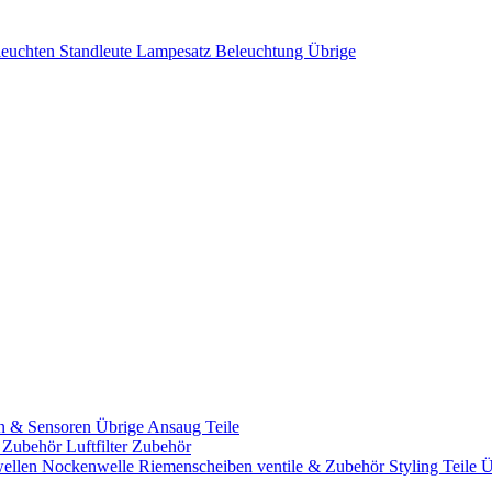
leuchten
Standleute
Lampesatz
Beleuchtung Übrige
n & Sensoren
Übrige Ansaug Teile
& Zubehör
Luftfilter Zubehör
ellen
Nockenwelle Riemenscheiben
ventile & Zubehör
Styling Teile
Ü