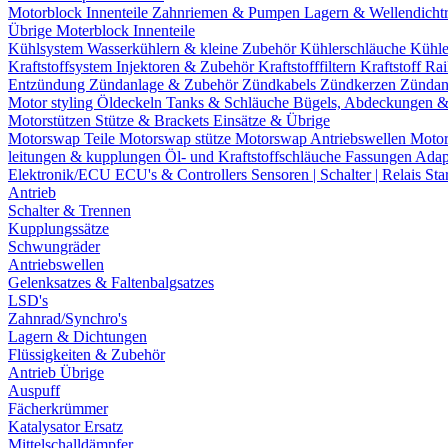
Motorblock Innenteile
Zahnriemen & Pumpen
Lagern & Wellendicht
Übrige Moterblock Innenteile
Kühlsystem
Wasserkühlern & kleine Zubehör
Kühlerschläuche
Kühle
Kraftstoffsystem
Injektoren & Zubehör
Kraftstofffiltern
Kraftstoff Ra
Entzündung
Zündanlage & Zubehör
Zündkabels
Zündkerzen
Zündan
Motor styling
Öldeckeln
Tanks & Schläuche
Bügels, Abdeckungen 
Motorstützen
Stütze & Brackets
Einsätze & Übrige
Motorswap Teile
Motorswap stütze
Motorswap Antriebswellen
Moto
leitungen & kupplungen
Öl- und Kraftstoffschläuche
Fassungen
Adap
Elektronik/ECU
ECU's & Controllers
Sensoren | Schalter | Relais
Sta
Antrieb
Schalter & Trennen
Kupplungssätze
Schwungräder
Antriebswellen
Gelenksatzes & Faltenbalgsatzes
LSD's
Zahnrad/Synchro's
Lagern & Dichtungen
Flüssigkeiten & Zubehör
Antrieb Übrige
Auspuff
Fächerkrümmer
Katalysator Ersatz
Mittelschalldämpfer