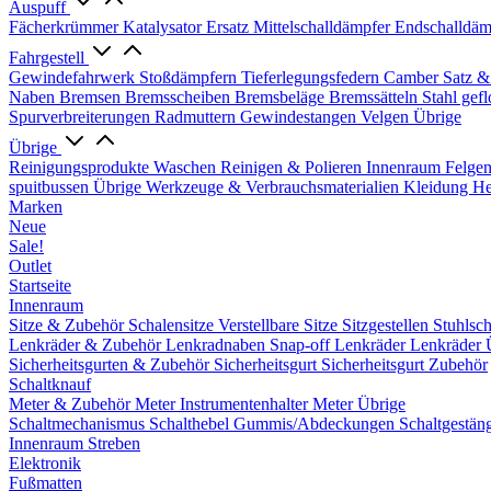
Auspuff
Fächerkrümmer
Katalysator Ersatz
Mittelschalldämpfer
Endschalldäm
Fahrgestell
Gewindefahrwerk
Stoßdämpfern
Tieferlegungsfedern
Camber Satz &
Naben
Bremsen
Bremsscheiben
Bremsbeläge
Bremssätteln
Stahl gef
Spurverbreiterungen
Radmuttern
Gewindestangen
Velgen Übrige
Übrige
Reinigungsprodukte
Waschen
Reinigen & Polieren
Innenraum
Felge
spuitbussen
Übrige Werkzeuge & Verbrauchsmaterialien
Kleidung
He
Marken
Neue
Sale!
Outlet
Startseite
Innenraum
Sitze & Zubehör
Schalensitze
Verstellbare Sitze
Sitzgestellen
Stuhlsc
Lenkräder & Zubehör
Lenkradnaben
Snap-off
Lenkräder
Lenkräder 
Sicherheitsgurten & Zubehör
Sicherheitsgurt
Sicherheitsgurt Zubehör
Schaltknauf
Meter & Zubehör
Meter
Instrumentenhalter
Meter Übrige
Schaltmechanismus
Schalthebel
Gummis/Abdeckungen
Schaltgestän
Innenraum Streben
Elektronik
Fußmatten