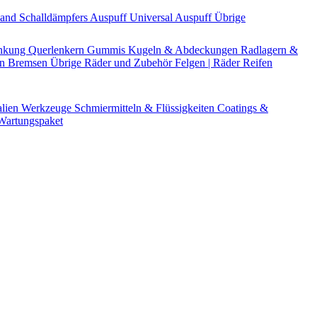
Band
Schalldämpfers
Auspuff Universal
Auspuff Übrige
nkung
Querlenkern
Gummis
Kugeln & Abdeckungen
Radlagern &
en
Bremsen Übrige
Räder und Zubehör
Felgen | Räder
Reifen
alien
Werkzeuge
Schmiermitteln & Flüssigkeiten
Coatings &
artungspaket