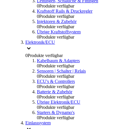
Leitungen, Schlauche & Fittingen
0
Produkte verfügbar
Kraftstoff Rails & Druckregler
0
Produkte verfügbar
Injektoren & Zubehör
0
Produkte verfügbar
Übrige Kraftstoffsystem
0
Produkte verfügbar
Elektronik/ECU
0
Produkte verfügbar
Kabelbaum & Adapters
0
Produkte verfügbar
Sensoren | Schalter | Relais
0
Produkte verfügbar
ECU's & Controllers
0
Produkte verfügbar
Batterie & Zubehör
0
Produkte verfügbar
Übrige Elektronik/ECU
0
Produkte verfügbar
Starters & Dynamo's
0
Produkte verfügbar
Einlasssystem