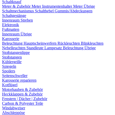
Schaltknauf
Meter & Zubehör
Meter
Instrumentenhalter
Meter Übrige
Schaltmechanismus
Schalthebel
Gummis/Abdeckungen
Schaltgestänge
Innenraum Streben
Elektronik
Fußmatten
Innenraum Übrige
Karosserie
Beleuchtung
Hauptscheinwerfern
Rückleuchten
Blinkleuchten
Nebelleuchten
Standleute
Lampesatz
Beleuchtung Übrige
Stoßstangenlippe
Stoßstangen
Kühlergrille
Spiegeln
Spoilers
Seitenschweller
Karosserie reparieren
Kotflügel
Motorhauben & Zubehör
Heckklappen & Zubehör
Fenstern | Dächer | Zubehör
Carbon & Polyester Teile
Windabweiser
Abschleppöse