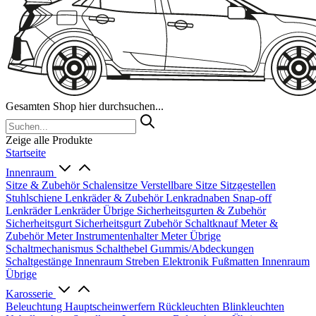
Gesamten Shop hier durchsuchen...
Zeige alle Produkte
Startseite
Innenraum
Sitze & Zubehör
Schalensitze
Verstellbare Sitze
Sitzgestellen
Stuhlschiene
Lenkräder & Zubehör
Lenkradnaben
Snap-off
Lenkräder
Lenkräder Übrige
Sicherheitsgurten & Zubehör
Sicherheitsgurt
Sicherheitsgurt Zubehör
Schaltknauf
Meter &
Zubehör
Meter
Instrumentenhalter
Meter Übrige
Schaltmechanismus
Schalthebel
Gummis/Abdeckungen
Schaltgestänge
Innenraum Streben
Elektronik
Fußmatten
Innenraum
Übrige
Karosserie
Beleuchtung
Hauptscheinwerfern
Rückleuchten
Blinkleuchten