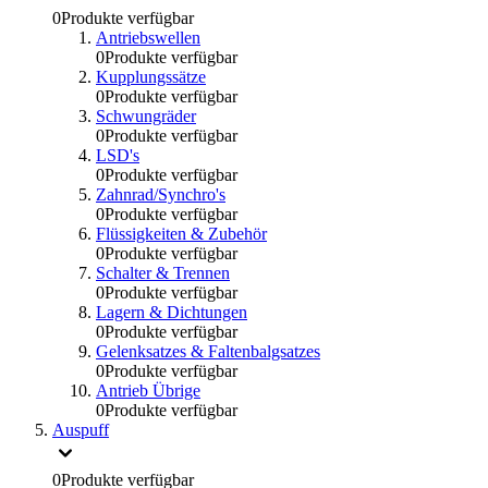
0
Produkte verfügbar
Antriebswellen
0
Produkte verfügbar
Kupplungssätze
0
Produkte verfügbar
Schwungräder
0
Produkte verfügbar
LSD's
0
Produkte verfügbar
Zahnrad/Synchro's
0
Produkte verfügbar
Flüssigkeiten & Zubehör
0
Produkte verfügbar
Schalter & Trennen
0
Produkte verfügbar
Lagern & Dichtungen
0
Produkte verfügbar
Gelenksatzes & Faltenbalgsatzes
0
Produkte verfügbar
Antrieb Übrige
0
Produkte verfügbar
Auspuff
0
Produkte verfügbar