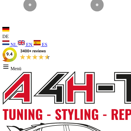
DE
NL
EN
ES
Menü