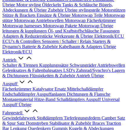
Übrige
Motor styling
Öldeckeln
Tanks & Schläuche
Bügels,
Abdeckungen & Übrige Zubehör
Übrige stylingsteile
Motorstützen
Stütze & Brackets
Einsätze & Übrige
Motorswap Teile
Motorswap
stütze
Motorswap Antriebswellen
Motorswap Fächerkrümmer
Motorswap harnesses
Motorswap Pakete
Motorswap Übrige
leitungen & kupplungen
Öl- und Kraftstoffschläuche
Fassungen
Adapters & Reduzierstücke
Werkzeuge & Übrige
Elektronik/ECU
ECU's & Controllers
Sensoren | Schalter | Relais
Starters &
Dynamo's
Batterie & Zubehör
Kabelbaum & Adapters
Übrige
Elektronik/ECU
Antrieb
Schalter & Trennen
Kupplungssätze
Schwungräder
Antriebswellen
Gelenksatzes & Faltenbalgsatzes
LSD's
Zahnrad/Synchro's
Lagern
& Dichtungen
Flüssigkeiten & Zubehör
Antrieb Übrige
Auspuff
Fächerkrümmer
Katalysator Ersatz
Mittelschalldämpfer
Endschalldämpfer
Auspuffanlagen
Dichtungen & Flansche
Montagematerial
Hitze-Band
Schalldämpfers
Auspuff Universal
Auspuff Übrige
Fahrgestell
Gewindefahrwerk
Stoßdämpfern
Tieferlegungsfedern
Camber Satz
& Spur Satz
Domstreben
Stabilisator & Zubehör
Braces
Traction
Bar
Lenkung
Querlenkern
Gummis
Kugeln & Abdeckungen