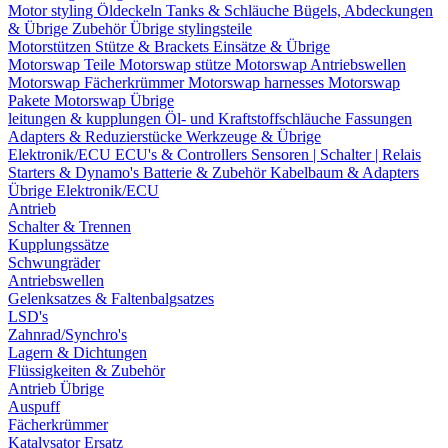
Motor styling
Öldeckeln
Tanks & Schläuche
Bügels, Abdeckungen
& Übrige Zubehör
Übrige stylingsteile
Motorstützen
Stütze & Brackets
Einsätze & Übrige
Motorswap Teile
Motorswap stütze
Motorswap Antriebswellen
Motorswap Fächerkrümmer
Motorswap harnesses
Motorswap
Pakete
Motorswap Übrige
leitungen & kupplungen
Öl- und Kraftstoffschläuche
Fassungen
Adapters & Reduzierstücke
Werkzeuge & Übrige
Elektronik/ECU
ECU's & Controllers
Sensoren | Schalter | Relais
Starters & Dynamo's
Batterie & Zubehör
Kabelbaum & Adapters
Übrige Elektronik/ECU
Antrieb
Schalter & Trennen
Kupplungssätze
Schwungräder
Antriebswellen
Gelenksatzes & Faltenbalgsatzes
LSD's
Zahnrad/Synchro's
Lagern & Dichtungen
Flüssigkeiten & Zubehör
Antrieb Übrige
Auspuff
Fächerkrümmer
Katalysator Ersatz