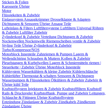
Stickers & Folien
Karosserie Übrige
Motor
Flüssigkeiten & Zubehör
Einlasssystem
Ansaugkrümmer
Drosselklappe & Adapters
Dichtungen & Sensoren
Übrige Ansaug Teile
Lufteinlass & Filters
Luftfiltersysteme
Luftfiltern
Universal Röhren
& Zubehör
Luftfilter Zubehör
Zylinderkopf & Zubehör
Verteilung
Dichtungen & Zubehör
Nockenwellen
Nockenwelle Riemenscheiben
ventile & Zubehör
Styling Teile
Übrige Zylinderkopf & Zubehör
Turbo/Kompressor/NOS
Motorblock Innenteile
Zahnriemen & Pumpen
Lagern &
Wellendichtring
Schrauben & Muttern
Kolben & Zubehör
Pleuelstangen & Kurbelwellen
Lagern & Schmiermitteln
riemen |
Steuerkette | Zubehör
Übrige Moterblock Innenteile
Kühlsystem
Wasserkühlern & kleine Zubehör
Kühlerschläuche
Kühlerlüfter
Thermostat & schalters
Sensoren & Dichtungen
Wasserpumpen & Flüssigkeiten
Ölkühlern & Zubehör
Zubehör &
Übrige kühl Teile
Kraftstoffsystem
Injektoren & Zubehör
Kraftstofffiltern
Kraftstoff
Rails & Druckregler
Kraftstofftank, Pumpe und Zubehör
Leitungen,
Schlauche & Fittingen
Übrige Kraftstoffsystem
Entzündung
Zündanlage & Zubehör
Zündkabels
Zündkerzen
Zündanlage Übrige