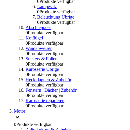
0
Produkte verfügbar
Lampesatz
0
Produkte verfügbar
Beleuchtung Übrige
0
Produkte verfügbar
Abschleppöse
0
Produkte verfügbar
Kotflügel
0
Produkte verfügbar
Windabweiser
0
Produkte verfügbar
Stickers & Folien
0
Produkte verfügbar
Karosserie Übrige
0
Produkte verfügbar
Heckklappen & Zubehör
0
Produkte verfügbar
Fenstern | Dächer | Zubehör
0
Produkte verfügbar
Karosserie reparieren
0
Produkte verfügbar
Motor
0
Produkte verfügbar
Zylinderkopf & Zubehör