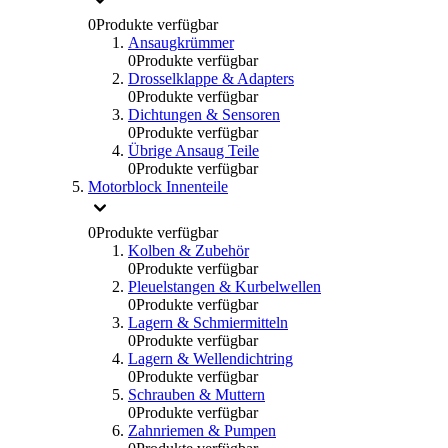
0
Produkte verfügbar
Ansaugkrümmer
0
Produkte verfügbar
Drosselklappe & Adapters
0
Produkte verfügbar
Dichtungen & Sensoren
0
Produkte verfügbar
Übrige Ansaug Teile
0
Produkte verfügbar
Motorblock Innenteile
0
Produkte verfügbar
Kolben & Zubehör
0
Produkte verfügbar
Pleuelstangen & Kurbelwellen
0
Produkte verfügbar
Lagern & Schmiermitteln
0
Produkte verfügbar
Lagern & Wellendichtring
0
Produkte verfügbar
Schrauben & Muttern
0
Produkte verfügbar
Zahnriemen & Pumpen