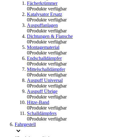
Fächerkrümmer
0
Produkte verfügbar
Katalysator Ersatz
0
Produkte verfügbar
Auspuffanlagen
0
Produkte verfügbar
Dichtungen & Flansche
0
Produkte verfügbar
Montagematerial
0
Produkte verfügbar
Endschalldämpfer
0
Produkte verfügbar
Mittelschalldämpfer
0
Produkte verfügbar
Auspuff Universal
0
Produkte verfügbar
Auspuff Übrige
0
Produkte verfügbar
Hitze-Band
0
Produkte verfügbar
Schalldämpfers
0
Produkte verfügbar
Fahrgestell