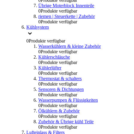
0
Produkte verfügbar
Übrige Moterblock Innenteile
0
Produkte verfügbar
riemen | Steuerkette | Zubehör
0
Produkte verfügbar
Kühlsystem
0
Produkte verfügbar
Wasserkühlern & kleine Zubehör
0
Produkte verfügbar
Kühlerschläuche
0
Produkte verfügbar
Kühlerlüfter
0
Produkte verfügbar
Thermostat & schalters
0
Produkte verfügbar
Sensoren & Dichtungen
0
Produkte verfügbar
Wasserpumpen & Flüssigkeiten
0
Produkte verfügbar
Ölkühlern & Zubehör
0
Produkte verfügbar
Zubehör & Übrige kühl Teile
0
Produkte verfügbar
Lufteinlass & Filters