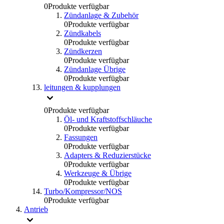
0
Produkte verfügbar
Zündanlage & Zubehör
0
Produkte verfügbar
Zündkabels
0
Produkte verfügbar
Zündkerzen
0
Produkte verfügbar
Zündanlage Übrige
0
Produkte verfügbar
leitungen & kupplungen
0
Produkte verfügbar
Öl- und Kraftstoffschläuche
0
Produkte verfügbar
Fassungen
0
Produkte verfügbar
Adapters & Reduzierstücke
0
Produkte verfügbar
Werkzeuge & Übrige
0
Produkte verfügbar
Turbo/Kompressor/NOS
0
Produkte verfügbar
Antrieb