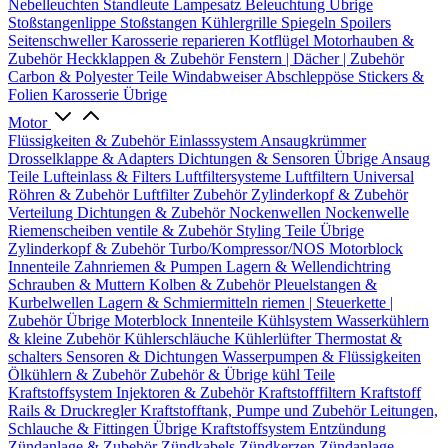
Nebelleuchten
Standleute
Lampesatz
Beleuchtung Übrige
Stoßstangenlippe
Stoßstangen
Kühlergrille
Spiegeln
Spoilers
Seitenschweller
Karosserie reparieren
Kotflügel
Motorhauben &
Zubehör
Heckklappen & Zubehör
Fenstern | Dächer | Zubehör
Carbon & Polyester Teile
Windabweiser
Abschleppöse
Stickers &
Folien
Karosserie Übrige
Motor
Flüssigkeiten & Zubehör
Einlasssystem
Ansaugkrümmer
Drosselklappe & Adapters
Dichtungen & Sensoren
Übrige Ansaug
Teile
Lufteinlass & Filters
Luftfiltersysteme
Luftfiltern
Universal
Röhren & Zubehör
Luftfilter Zubehör
Zylinderkopf & Zubehör
Verteilung
Dichtungen & Zubehör
Nockenwellen
Nockenwelle
Riemenscheiben
ventile & Zubehör
Styling Teile
Übrige
Zylinderkopf & Zubehör
Turbo/Kompressor/NOS
Motorblock
Innenteile
Zahnriemen & Pumpen
Lagern & Wellendichtring
Schrauben & Muttern
Kolben & Zubehör
Pleuelstangen &
Kurbelwellen
Lagern & Schmiermitteln
riemen | Steuerkette |
Zubehör
Übrige Moterblock Innenteile
Kühlsystem
Wasserkühlern
& kleine Zubehör
Kühlerschläuche
Kühlerlüfter
Thermostat &
schalters
Sensoren & Dichtungen
Wasserpumpen & Flüssigkeiten
Ölkühlern & Zubehör
Zubehör & Übrige kühl Teile
Kraftstoffsystem
Injektoren & Zubehör
Kraftstofffiltern
Kraftstoff
Rails & Druckregler
Kraftstofftank, Pumpe und Zubehör
Leitungen,
Schlauche & Fittingen
Übrige Kraftstoffsystem
Entzündung
Zündanlage & Zubehör
Zündkabels
Zündkerzen
Zündanlage