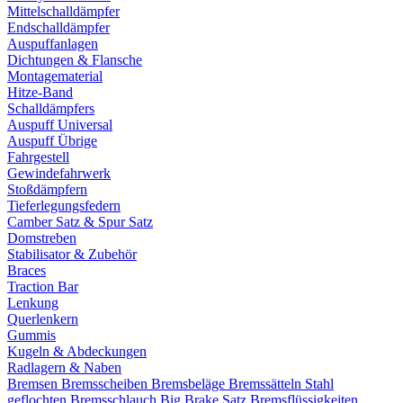
Mittelschalldämpfer
Endschalldämpfer
Auspuffanlagen
Dichtungen & Flansche
Montagematerial
Hitze-Band
Schalldämpfers
Auspuff Universal
Auspuff Übrige
Fahrgestell
Gewindefahrwerk
Stoßdämpfern
Tieferlegungsfedern
Camber Satz & Spur Satz
Domstreben
Stabilisator & Zubehör
Braces
Traction Bar
Lenkung
Querlenkern
Gummis
Kugeln & Abdeckungen
Radlagern & Naben
Bremsen
Bremsscheiben
Bremsbeläge
Bremssätteln
Stahl
geflochten Bremsschlauch
Big Brake Satz
Bremsflüssigkeiten