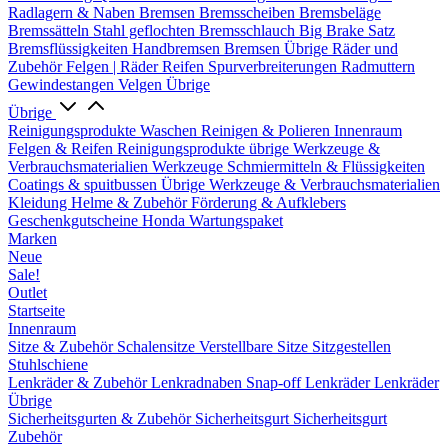
Radlagern & Naben
Bremsen
Bremsscheiben
Bremsbeläge
Bremssätteln
Stahl geflochten Bremsschlauch
Big Brake Satz
Bremsflüssigkeiten
Handbremsen
Bremsen Übrige
Räder und
Zubehör
Felgen | Räder
Reifen
Spurverbreiterungen
Radmuttern
Gewindestangen
Velgen Übrige
Übrige
Reinigungsprodukte
Waschen
Reinigen & Polieren
Innenraum
Felgen & Reifen
Reinigungsprodukte übrige
Werkzeuge &
Verbrauchsmaterialien
Werkzeuge
Schmiermitteln & Flüssigkeiten
Coatings & spuitbussen
Übrige Werkzeuge & Verbrauchsmaterialien
Kleidung
Helme & Zubehör
Förderung & Aufklebers
Geschenkgutscheine
Honda Wartungspaket
Marken
Neue
Sale!
Outlet
Startseite
Innenraum
Sitze & Zubehör
Schalensitze
Verstellbare Sitze
Sitzgestellen
Stuhlschiene
Lenkräder & Zubehör
Lenkradnaben
Snap-off
Lenkräder
Lenkräder
Übrige
Sicherheitsgurten & Zubehör
Sicherheitsgurt
Sicherheitsgurt
Zubehör