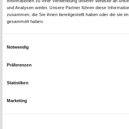
Informationen zu Ihrer Verwendung unserer Website an unse
0
Produkte verfügbar
und Analysen weiter. Unsere Partner führen diese Informati
Spurverbreiterungen
zusammen, die Sie ihnen bereitgestellt haben oder die sie 
0
Produkte verfügbar
Radmuttern
gesammelt haben.
0
Produkte verfügbar
Gewindestangen
0
Produkte verfügbar
Velgen Übrige
Einwilligungsauswahl
0
Produkte verfügbar
Notwendig
Felgen | Räder
0
Produkte verfügbar
Reifen
Präferenzen
0
Produkte verfügbar
Bremsen
Statistiken
0
Produkte verfügbar
Bremsscheiben
0
Produkte verfügbar
Marketing
Bremsbeläge
0
Produkte verfügbar
Bremssätteln
0
Produkte verfügbar
Stahl geflochten Bremsschlauch
0
Produkte verfügbar