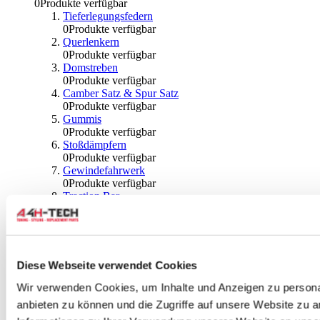
0
Produkte verfügbar
Tieferlegungsfedern
0
Produkte verfügbar
Querlenkern
0
Produkte verfügbar
Domstreben
0
Produkte verfügbar
Camber Satz & Spur Satz
0
Produkte verfügbar
Gummis
0
Produkte verfügbar
Stoßdämpfern
0
Produkte verfügbar
Gewindefahrwerk
0
Produkte verfügbar
Traction Bar
0
Produkte verfügbar
Stabilisator & Zubehör
0
Produkte verfügbar
Kugeln & Abdeckungen
0
Produkte verfügbar
Diese Webseite verwendet Cookies
Radlagern & Naben
0
Produkte verfügbar
Wir verwenden Cookies, um Inhalte und Anzeigen zu personal
Räder und Zubehör
anbieten zu können und die Zugriffe auf unsere Website zu 