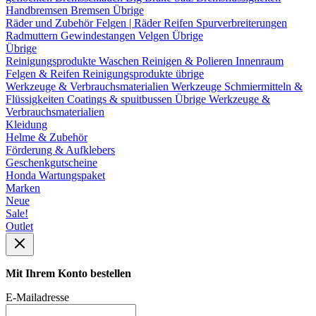
Handbremsen
Bremsen Übrige
Räder und Zubehör
Felgen | Räder
Reifen
Spurverbreiterungen
Radmuttern
Gewindestangen
Velgen Übrige
Übrige
Reinigungsprodukte
Waschen
Reinigen & Polieren
Innenraum
Felgen & Reifen
Reinigungsprodukte übrige
Werkzeuge & Verbrauchsmaterialien
Werkzeuge
Schmiermitteln &
Flüssigkeiten
Coatings & spuitbussen
Übrige Werkzeuge &
Verbrauchsmaterialien
Kleidung
Helme & Zubehör
Förderung & Aufklebers
Geschenkgutscheine
Honda Wartungspaket
Marken
Neue
Sale!
Outlet
Mit Ihrem Konto bestellen
E-Mailadresse