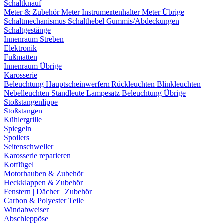
Schaltknauf
Meter & Zubehör
Meter
Instrumentenhalter
Meter Übrige
Schaltmechanismus
Schalthebel
Gummis/Abdeckungen
Schaltgestänge
Innenraum Streben
Elektronik
Fußmatten
Innenraum Übrige
Karosserie
Beleuchtung
Hauptscheinwerfern
Rückleuchten
Blinkleuchten
Nebelleuchten
Standleute
Lampesatz
Beleuchtung Übrige
Stoßstangenlippe
Stoßstangen
Kühlergrille
Spiegeln
Spoilers
Seitenschweller
Karosserie reparieren
Kotflügel
Motorhauben & Zubehör
Heckklappen & Zubehör
Fenstern | Dächer | Zubehör
Carbon & Polyester Teile
Windabweiser
Abschleppöse