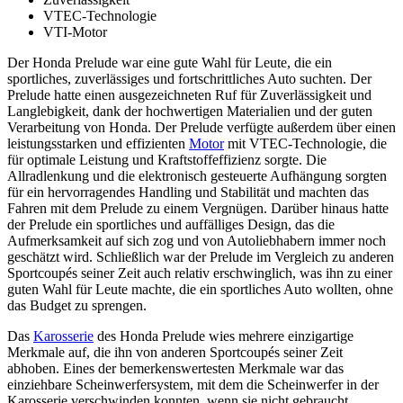
VTEC-Technologie
VTI-Motor
Der Honda Prelude war eine gute Wahl für Leute, die ein
sportliches, zuverlässiges und fortschrittliches Auto suchten. Der
Prelude hatte einen ausgezeichneten Ruf für Zuverlässigkeit und
Langlebigkeit, dank der hochwertigen Materialien und der guten
Verarbeitung von Honda. Der Prelude verfügte außerdem über einen
leistungsstarken und effizienten
Motor
mit VTEC-Technologie, die
für optimale Leistung und Kraftstoffeffizienz sorgte. Die
Allradlenkung und die elektronisch gesteuerte Aufhängung sorgten
für ein hervorragendes Handling und Stabilität und machten das
Fahren mit dem Prelude zu einem Vergnügen. Darüber hinaus hatte
der Prelude ein sportliches und auffälliges Design, das die
Aufmerksamkeit auf sich zog und von Autoliebhabern immer noch
geschätzt wird. Schließlich war der Prelude im Vergleich zu anderen
Sportcoupés seiner Zeit auch relativ erschwinglich, was ihn zu einer
guten Wahl für Leute machte, die ein sportliches Auto wollten, ohne
das Budget zu sprengen.
Das
Karosserie
des Honda Prelude wies mehrere einzigartige
Merkmale auf, die ihn von anderen Sportcoupés seiner Zeit
abhoben. Eines der bemerkenswertesten Merkmale war das
einziehbare Scheinwerfersystem, mit dem die Scheinwerfer in der
Karosserie verschwinden konnten, wenn sie nicht gebraucht