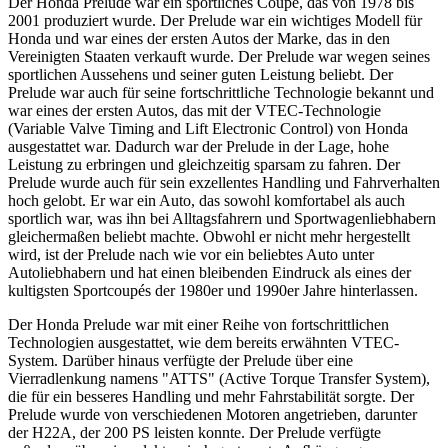
Der Honda Prelude war ein sportliches Coupé, das von 1978 bis
2001 produziert wurde. Der Prelude war ein wichtiges Modell für
Honda und war eines der ersten Autos der Marke, das in den
Vereinigten Staaten verkauft wurde. Der Prelude war wegen seines
sportlichen Aussehens und seiner guten Leistung beliebt. Der
Prelude war auch für seine fortschrittliche Technologie bekannt und
war eines der ersten Autos, das mit der VTEC-Technologie
(Variable Valve Timing and Lift Electronic Control) von Honda
ausgestattet war. Dadurch war der Prelude in der Lage, hohe
Leistung zu erbringen und gleichzeitig sparsam zu fahren. Der
Prelude wurde auch für sein exzellentes Handling und Fahrverhalten
hoch gelobt. Er war ein Auto, das sowohl komfortabel als auch
sportlich war, was ihn bei Alltagsfahrern und Sportwagenliebhabern
gleichermaßen beliebt machte. Obwohl er nicht mehr hergestellt
wird, ist der Prelude nach wie vor ein beliebtes Auto unter
Autoliebhabern und hat einen bleibenden Eindruck als eines der
kultigsten Sportcoupés der 1980er und 1990er Jahre hinterlassen.
Der Honda Prelude war mit einer Reihe von fortschrittlichen
Technologien ausgestattet, wie dem bereits erwähnten VTEC-
System. Darüber hinaus verfügte der Prelude über eine
Vierradlenkung namens "ATTS" (Active Torque Transfer System),
die für ein besseres Handling und mehr Fahrstabilität sorgte. Der
Prelude wurde von verschiedenen Motoren angetrieben, darunter
der H22A, der 200 PS leisten konnte. Der Prelude verfügte