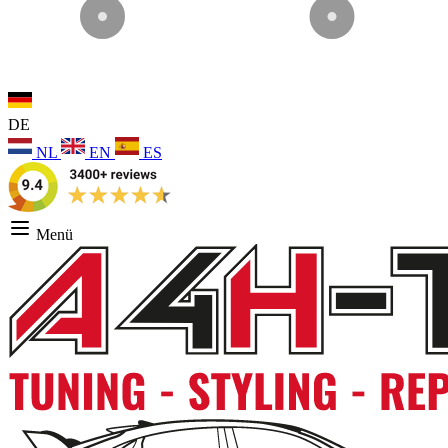
DE
NL
EN
ES
Menü