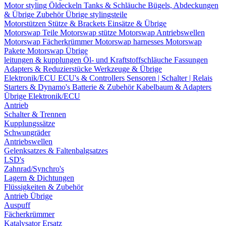
Motor styling
Öldeckeln
Tanks & Schläuche
Bügels, Abdeckungen
& Übrige Zubehör
Übrige stylingsteile
Motorstützen
Stütze & Brackets
Einsätze & Übrige
Motorswap Teile
Motorswap stütze
Motorswap Antriebswellen
Motorswap Fächerkrümmer
Motorswap harnesses
Motorswap
Pakete
Motorswap Übrige
leitungen & kupplungen
Öl- und Kraftstoffschläuche
Fassungen
Adapters & Reduzierstücke
Werkzeuge & Übrige
Elektronik/ECU
ECU's & Controllers
Sensoren | Schalter | Relais
Starters & Dynamo's
Batterie & Zubehör
Kabelbaum & Adapters
Übrige Elektronik/ECU
Antrieb
Schalter & Trennen
Kupplungssätze
Schwungräder
Antriebswellen
Gelenksatzes & Faltenbalgsatzes
LSD's
Zahnrad/Synchro's
Lagern & Dichtungen
Flüssigkeiten & Zubehör
Antrieb Übrige
Auspuff
Fächerkrümmer
Katalysator Ersatz