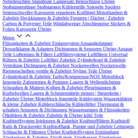
Nebelleuchten
Standleute
Lampesatz
Beleuchtung Übrige
Stoßstangenlippe
Stoßstangen
Kühlergrille
Spiegeln
Spoilers
Seitenschweller
Karosserie reparieren
Kotflügel
Motorhauben &
Zubehör
Heckklappen & Zubehör
Fenstern | Dächer | Zubehör
Carbon & Polyester Teile
Windabweiser
Abschleppöse
Stickers &
Folien
Karosserie Übrige
Motor
Flüssigkeiten & Zubehör
Einlasssystem
Ansaugkrümmer
Drosselklappe & Adapters
Dichtungen & Sensoren
Übrige Ansaug
Teile
Lufteinlass & Filters
Luftfiltersysteme
Luftfiltern
Universal
Röhren & Zubehör
Luftfilter Zubehör
Zylinderkopf & Zubehör
Verteilung
Dichtungen & Zubehör
Nockenwellen
Nockenwelle
Riemenscheiben
ventile & Zubehör
Styling Teile
Übrige
Zylinderkopf & Zubehör
Turbo/Kompressor/NOS
Motorblock
Innenteile
Zahnriemen & Pumpen
Lagern & Wellendichtring
Schrauben & Muttern
Kolben & Zubehör
Pleuelstangen &
Kurbelwellen
Lagern & Schmiermitteln
riemen | Steuerkette |
Zubehör
Übrige Moterblock Innenteile
Kühlsystem
Wasserkühlern
& kleine Zubehör
Kühlerschläuche
Kühlerlüfter
Thermostat &
schalters
Sensoren & Dichtungen
Wasserpumpen & Flüssigkeiten
Ölkühlern & Zubehör
Zubehör & Übrige kühl Teile
Kraftstoffsystem
Injektoren & Zubehör
Kraftstofffiltern
Kraftstoff
Rails & Druckregler
Kraftstofftank, Pumpe und Zubehör
Leitungen,
Schlauche & Fittingen
Übrige Kraftstoffsystem
Entzündung
Zündanlage & Zubehör
Zündkabels
Zündkerzen
Zündanlage