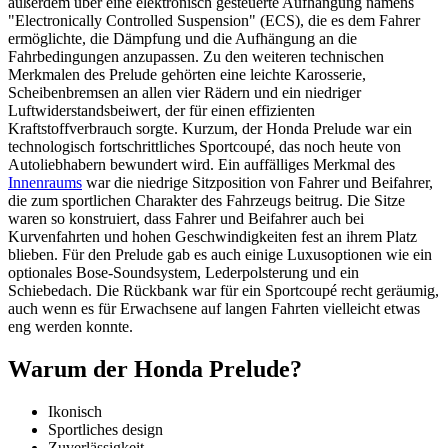
außerdem über eine elektronisch gesteuerte Aufhängung namens
"Electronically Controlled Suspension" (ECS), die es dem Fahrer
ermöglichte, die Dämpfung und die Aufhängung an die
Fahrbedingungen anzupassen. Zu den weiteren technischen
Merkmalen des Prelude gehörten eine leichte Karosserie,
Scheibenbremsen an allen vier Rädern und ein niedriger
Luftwiderstandsbeiwert, der für einen effizienten
Kraftstoffverbrauch sorgte. Kurzum, der Honda Prelude war ein
technologisch fortschrittliches Sportcoupé, das noch heute von
Autoliebhabern bewundert wird. Ein auffälliges Merkmal des
Innenraums
war die niedrige Sitzposition von Fahrer und Beifahrer,
die zum sportlichen Charakter des Fahrzeugs beitrug. Die Sitze
waren so konstruiert, dass Fahrer und Beifahrer auch bei
Kurvenfahrten und hohen Geschwindigkeiten fest an ihrem Platz
blieben. Für den Prelude gab es auch einige Luxusoptionen wie ein
optionales Bose-Soundsystem, Lederpolsterung und ein
Schiebedach. Die Rückbank war für ein Sportcoupé recht geräumig,
auch wenn es für Erwachsene auf langen Fahrten vielleicht etwas
eng werden konnte.
Warum der Honda Prelude?
Ikonisch
Sportliches design
Zuverlässigkeit