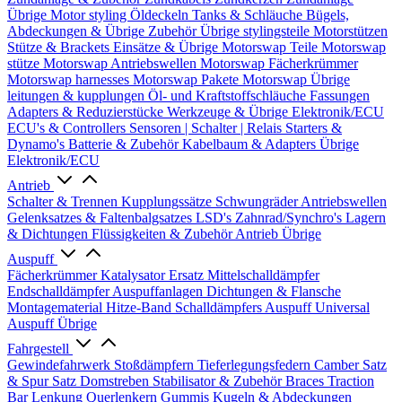
Übrige
Motor styling
Öldeckeln
Tanks & Schläuche
Bügels,
Abdeckungen & Übrige Zubehör
Übrige stylingsteile
Motorstützen
Stütze & Brackets
Einsätze & Übrige
Motorswap Teile
Motorswap
stütze
Motorswap Antriebswellen
Motorswap Fächerkrümmer
Motorswap harnesses
Motorswap Pakete
Motorswap Übrige
leitungen & kupplungen
Öl- und Kraftstoffschläuche
Fassungen
Adapters & Reduzierstücke
Werkzeuge & Übrige
Elektronik/ECU
ECU's & Controllers
Sensoren | Schalter | Relais
Starters &
Dynamo's
Batterie & Zubehör
Kabelbaum & Adapters
Übrige
Elektronik/ECU
Antrieb
Schalter & Trennen
Kupplungssätze
Schwungräder
Antriebswellen
Gelenksatzes & Faltenbalgsatzes
LSD's
Zahnrad/Synchro's
Lagern
& Dichtungen
Flüssigkeiten & Zubehör
Antrieb Übrige
Auspuff
Fächerkrümmer
Katalysator Ersatz
Mittelschalldämpfer
Endschalldämpfer
Auspuffanlagen
Dichtungen & Flansche
Montagematerial
Hitze-Band
Schalldämpfers
Auspuff Universal
Auspuff Übrige
Fahrgestell
Gewindefahrwerk
Stoßdämpfern
Tieferlegungsfedern
Camber Satz
& Spur Satz
Domstreben
Stabilisator & Zubehör
Braces
Traction
Bar
Lenkung
Querlenkern
Gummis
Kugeln & Abdeckungen