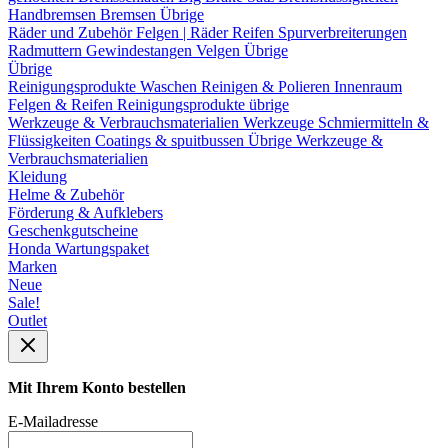
Handbremsen
Bremsen Übrige
Räder und Zubehör
Felgen | Räder
Reifen
Spurverbreiterungen
Radmuttern
Gewindestangen
Velgen Übrige
Übrige
Reinigungsprodukte
Waschen
Reinigen & Polieren
Innenraum
Felgen & Reifen
Reinigungsprodukte übrige
Werkzeuge & Verbrauchsmaterialien
Werkzeuge
Schmiermitteln &
Flüssigkeiten
Coatings & spuitbussen
Übrige Werkzeuge &
Verbrauchsmaterialien
Kleidung
Helme & Zubehör
Förderung & Aufklebers
Geschenkgutscheine
Honda Wartungspaket
Marken
Neue
Sale!
Outlet
Mit Ihrem Konto bestellen
E-Mailadresse