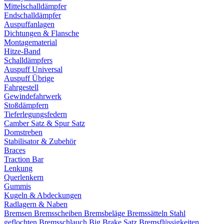
Mittelschalldämpfer
Endschalldämpfer
Auspuffanlagen
Dichtungen & Flansche
Montagematerial
Hitze-Band
Schalldämpfers
Auspuff Universal
Auspuff Übrige
Fahrgestell
Gewindefahrwerk
Stoßdämpfern
Tieferlegungsfedern
Camber Satz & Spur Satz
Domstreben
Stabilisator & Zubehör
Braces
Traction Bar
Lenkung
Querlenkern
Gummis
Kugeln & Abdeckungen
Radlagern & Naben
Bremsen
Bremsscheiben
Bremsbeläge
Bremssätteln
Stahl
geflochten Bremsschlauch
Big Brake Satz
Bremsflüssigkeiten