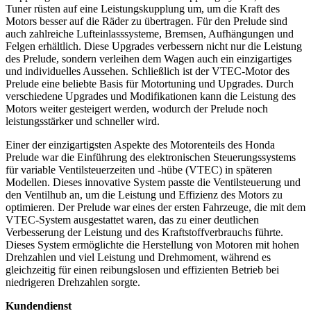
Tuner rüsten auf eine Leistungskupplung um, um die Kraft des
Motors besser auf die Räder zu übertragen. Für den Prelude sind
auch zahlreiche Lufteinlasssysteme, Bremsen, Aufhängungen und
Felgen erhältlich. Diese Upgrades verbessern nicht nur die Leistung
des Prelude, sondern verleihen dem Wagen auch ein einzigartiges
und individuelles Aussehen. Schließlich ist der VTEC-Motor des
Prelude eine beliebte Basis für Motortuning und Upgrades. Durch
verschiedene Upgrades und Modifikationen kann die Leistung des
Motors weiter gesteigert werden, wodurch der Prelude noch
leistungsstärker und schneller wird.
Einer der einzigartigsten Aspekte des Motorenteils des Honda
Prelude war die Einführung des elektronischen Steuerungssystems
für variable Ventilsteuerzeiten und -hübe (VTEC) in späteren
Modellen. Dieses innovative System passte die Ventilsteuerung und
den Ventilhub an, um die Leistung und Effizienz des Motors zu
optimieren. Der Prelude war eines der ersten Fahrzeuge, die mit dem
VTEC-System ausgestattet waren, das zu einer deutlichen
Verbesserung der Leistung und des Kraftstoffverbrauchs führte.
Dieses System ermöglichte die Herstellung von Motoren mit hohen
Drehzahlen und viel Leistung und Drehmoment, während es
gleichzeitig für einen reibungslosen und effizienten Betrieb bei
niedrigeren Drehzahlen sorgte.
Kundendienst