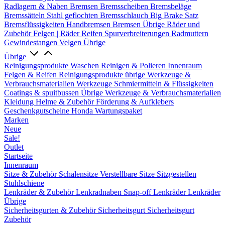
Radlagern & Naben
Bremsen
Bremsscheiben
Bremsbeläge
Bremssätteln
Stahl geflochten Bremsschlauch
Big Brake Satz
Bremsflüssigkeiten
Handbremsen
Bremsen Übrige
Räder und
Zubehör
Felgen | Räder
Reifen
Spurverbreiterungen
Radmuttern
Gewindestangen
Velgen Übrige
Übrige
Reinigungsprodukte
Waschen
Reinigen & Polieren
Innenraum
Felgen & Reifen
Reinigungsprodukte übrige
Werkzeuge &
Verbrauchsmaterialien
Werkzeuge
Schmiermitteln & Flüssigkeiten
Coatings & spuitbussen
Übrige Werkzeuge & Verbrauchsmaterialien
Kleidung
Helme & Zubehör
Förderung & Aufklebers
Geschenkgutscheine
Honda Wartungspaket
Marken
Neue
Sale!
Outlet
Startseite
Innenraum
Sitze & Zubehör
Schalensitze
Verstellbare Sitze
Sitzgestellen
Stuhlschiene
Lenkräder & Zubehör
Lenkradnaben
Snap-off
Lenkräder
Lenkräder
Übrige
Sicherheitsgurten & Zubehör
Sicherheitsgurt
Sicherheitsgurt
Zubehör