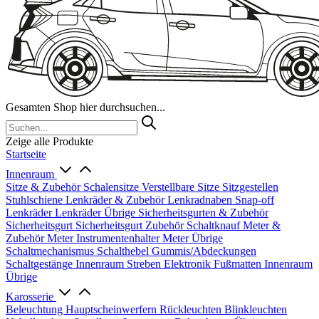
Gesamten Shop hier durchsuchen...
Zeige alle Produkte
Startseite
Innenraum
Sitze & Zubehör
Schalensitze
Verstellbare Sitze
Sitzgestellen
Stuhlschiene
Lenkräder & Zubehör
Lenkradnaben
Snap-off
Lenkräder
Lenkräder Übrige
Sicherheitsgurten & Zubehör
Sicherheitsgurt
Sicherheitsgurt Zubehör
Schaltknauf
Meter &
Zubehör
Meter
Instrumentenhalter
Meter Übrige
Schaltmechanismus
Schalthebel
Gummis/Abdeckungen
Schaltgestänge
Innenraum Streben
Elektronik
Fußmatten
Innenraum
Übrige
Karosserie
Beleuchtung
Hauptscheinwerfern
Rückleuchten
Blinkleuchten