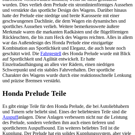
wurden. Dies verlieh dem Prelude ein stromlinienförmiges Aussehen
und verstärkte das sportliche Design des Wagens. Darüber hinaus
hatte der Prelude eine niedrige und breite Karosserie mit einer
geschwungenen Dachlinie, die dem Wagen ein dynamisches und
sportliches Aussehen verlieh. Weitere bemerkenswerte äußere
Merkmale waren die markanten Radkästen und die flügelförmigen
Rückleuchten, die bis zum Heck des Wagens reichten. Alles in allem
war das Außendesign des Honda Prelude eine einzigartige
Kombination aus Sportlichkeit und Eleganz, die auch heute noch
geschätzt wird. Die
Fahrgestell
des Honda Prelude wurde mit Blick
auf Sportlichkeit und Agilität entwickelt. Er hatte
Einzelradaufhängung an allen vier Rädern, einen niedrigen
Schwerpunkt und ein stabiles Fahrverhalten. Der sportliche
Charakter des Wagens wurde durch eine reaktionsschnelle Lenkung
und präzise Bremsen verstärkt.
Honda Prelude Teile
Es gibt einige Teile für den Honda Prelude, die bei Autoliebhabern
und Tunern sehr beliebt sind. Eines der beliebtesten Teile sind die
Auspuff
anlagen. Diese Anlagen verbessern nicht nur die Leistung
des Prelude, sondern verleihen ihm auch einen tieferen und
sportlicheren Auspuffsound. Ein weiteres beliebtes Teil ist die
Kupplung. Der Prelude hat ein solides Kupplungssystem, aber viele