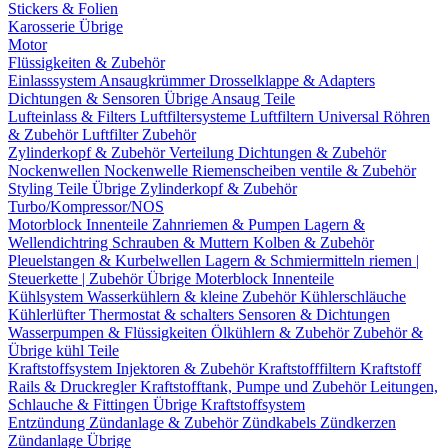
Stickers & Folien
Karosserie Übrige
Motor
Flüssigkeiten & Zubehör
Einlasssystem
Ansaugkrümmer
Drosselklappe & Adapters
Dichtungen & Sensoren
Übrige Ansaug Teile
Lufteinlass & Filters
Luftfiltersysteme
Luftfiltern
Universal Röhren
& Zubehör
Luftfilter Zubehör
Zylinderkopf & Zubehör
Verteilung
Dichtungen & Zubehör
Nockenwellen
Nockenwelle Riemenscheiben
ventile & Zubehör
Styling Teile
Übrige Zylinderkopf & Zubehör
Turbo/Kompressor/NOS
Motorblock Innenteile
Zahnriemen & Pumpen
Lagern &
Wellendichtring
Schrauben & Muttern
Kolben & Zubehör
Pleuelstangen & Kurbelwellen
Lagern & Schmiermitteln
riemen |
Steuerkette | Zubehör
Übrige Moterblock Innenteile
Kühlsystem
Wasserkühlern & kleine Zubehör
Kühlerschläuche
Kühlerlüfter
Thermostat & schalters
Sensoren & Dichtungen
Wasserpumpen & Flüssigkeiten
Ölkühlern & Zubehör
Zubehör &
Übrige kühl Teile
Kraftstoffsystem
Injektoren & Zubehör
Kraftstofffiltern
Kraftstoff
Rails & Druckregler
Kraftstofftank, Pumpe und Zubehör
Leitungen,
Schlauche & Fittingen
Übrige Kraftstoffsystem
Entzündung
Zündanlage & Zubehör
Zündkabels
Zündkerzen
Zündanlage Übrige