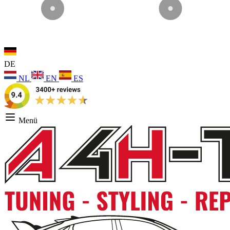
DE
NL
EN
ES
Menü