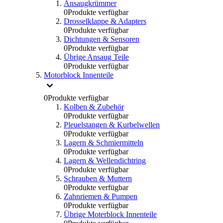
Ansaugkrümmer
0
Produkte verfügbar
Drosselklappe & Adapters
0
Produkte verfügbar
Dichtungen & Sensoren
0
Produkte verfügbar
Übrige Ansaug Teile
0
Produkte verfügbar
Motorblock Innenteile
0
Produkte verfügbar
Kolben & Zubehör
0
Produkte verfügbar
Pleuelstangen & Kurbelwellen
0
Produkte verfügbar
Lagern & Schmiermitteln
0
Produkte verfügbar
Lagern & Wellendichtring
0
Produkte verfügbar
Schrauben & Muttern
0
Produkte verfügbar
Zahnriemen & Pumpen
0
Produkte verfügbar
Übrige Moterblock Innenteile