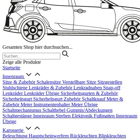
Gesamten Shop hier durchsuchen...
Zeige alle Produkte
Startseite
Innenraum
Sitze & Zubehör
Schalensitze
Verstellbare Sitze
Sitzgestellen
Stuhlschiene
Lenkräder & Zubehör
Lenkradnaben
Snap-off
Lenkräder
Lenkräder Übrige
Sicherheitsgurten & Zubehör
Sicherheitsgurt
Sicherheitsgurt Zubehör
Schaltknauf
Meter &
Zubehör
Meter
Instrumentenhalter
Meter Übrige
Schaltmechanismus
Schalthebel
Gummis/Abdeckungen
Schaltgestänge
Innenraum Streben
Elektronik
Fußmatten
Innenraum
Übrige
Karosserie
Beleuchtung
Hauptscheinwerfern
Rückleuchten
Blinkleuchten