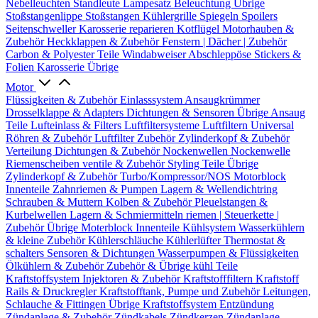
Nebelleuchten
Standleute
Lampesatz
Beleuchtung Übrige
Stoßstangenlippe
Stoßstangen
Kühlergrille
Spiegeln
Spoilers
Seitenschweller
Karosserie reparieren
Kotflügel
Motorhauben &
Zubehör
Heckklappen & Zubehör
Fenstern | Dächer | Zubehör
Carbon & Polyester Teile
Windabweiser
Abschleppöse
Stickers &
Folien
Karosserie Übrige
Motor
Flüssigkeiten & Zubehör
Einlasssystem
Ansaugkrümmer
Drosselklappe & Adapters
Dichtungen & Sensoren
Übrige Ansaug
Teile
Lufteinlass & Filters
Luftfiltersysteme
Luftfiltern
Universal
Röhren & Zubehör
Luftfilter Zubehör
Zylinderkopf & Zubehör
Verteilung
Dichtungen & Zubehör
Nockenwellen
Nockenwelle
Riemenscheiben
ventile & Zubehör
Styling Teile
Übrige
Zylinderkopf & Zubehör
Turbo/Kompressor/NOS
Motorblock
Innenteile
Zahnriemen & Pumpen
Lagern & Wellendichtring
Schrauben & Muttern
Kolben & Zubehör
Pleuelstangen &
Kurbelwellen
Lagern & Schmiermitteln
riemen | Steuerkette |
Zubehör
Übrige Moterblock Innenteile
Kühlsystem
Wasserkühlern
& kleine Zubehör
Kühlerschläuche
Kühlerlüfter
Thermostat &
schalters
Sensoren & Dichtungen
Wasserpumpen & Flüssigkeiten
Ölkühlern & Zubehör
Zubehör & Übrige kühl Teile
Kraftstoffsystem
Injektoren & Zubehör
Kraftstofffiltern
Kraftstoff
Rails & Druckregler
Kraftstofftank, Pumpe und Zubehör
Leitungen,
Schlauche & Fittingen
Übrige Kraftstoffsystem
Entzündung
Zündanlage & Zubehör
Zündkabels
Zündkerzen
Zündanlage