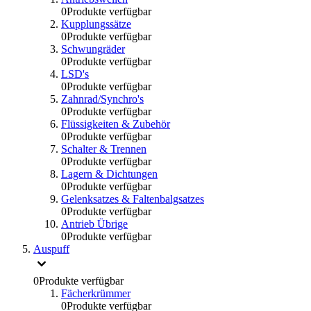
0
Produkte verfügbar
Kupplungssätze
0
Produkte verfügbar
Schwungräder
0
Produkte verfügbar
LSD's
0
Produkte verfügbar
Zahnrad/Synchro's
0
Produkte verfügbar
Flüssigkeiten & Zubehör
0
Produkte verfügbar
Schalter & Trennen
0
Produkte verfügbar
Lagern & Dichtungen
0
Produkte verfügbar
Gelenksatzes & Faltenbalgsatzes
0
Produkte verfügbar
Antrieb Übrige
0
Produkte verfügbar
Auspuff
0
Produkte verfügbar
Fächerkrümmer
0
Produkte verfügbar