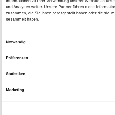
Informationen zu Ihrer Verwendung unserer Website an unse
0
Produkte verfügbar
und Analysen weiter. Unsere Partner führen diese Informati
Radmuttern
zusammen, die Sie ihnen bereitgestellt haben oder die sie 
0
Produkte verfügbar
Gewindestangen
gesammelt haben.
0
Produkte verfügbar
Velgen Übrige
0
Produkte verfügbar
Felgen | Räder
Einwilligungsauswahl
0
Produkte verfügbar
Notwendig
Reifen
0
Produkte verfügbar
Bremsen
Präferenzen
0
Produkte verfügbar
Bremsscheiben
Statistiken
0
Produkte verfügbar
Bremsbeläge
0
Produkte verfügbar
Marketing
Bremssätteln
0
Produkte verfügbar
Stahl geflochten Bremsschlauch
0
Produkte verfügbar
Big Brake Satz
0
Produkte verfügbar