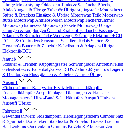
Übrige
Motor styling
Öldeckeln
Tanks & Schläuche
Bügels,
Abdeckungen & Übrige Zubehör
Übrige stylingsteile
Motorstützen
Stütze & Brackets
Einsätze & Übrige
Motorswap Teile
Motorswap
stütze
Motorswap Antriebswellen
Motorswap Fächerkrümmer
Motorswap harnesses
Motorswap Pakete
Motorswap Übrige
leitungen & kupplungen
Öl- und Kraftstoffschläuche
Fassungen
Adapters & Reduzierstücke
Werkzeuge & Übrige
Elektronik/ECU
ECU's & Controllers
Sensoren | Schalter | Relais
Starters &
Dynamo's
Batterie & Zubehör
Kabelbaum & Adapters
Übrige
Elektronik/ECU
Antrieb
Schalter & Trennen
Kupplungssätze
Schwungräder
Antriebswellen
Gelenksatzes & Faltenbalgsatzes
LSD's
Zahnrad/Synchro's
Lagern
& Dichtungen
Flüssigkeiten & Zubehör
Antrieb Übrige
Auspuff
Fächerkrümmer
Katalysator Ersatz
Mittelschalldämpfer
Endschalldämpfer
Auspuffanlagen
Dichtungen & Flansche
Montagematerial
Hitze-Band
Schalldämpfers
Auspuff Universal
Auspuff Übrige
Fahrgestell
Gewindefahrwerk
Stoßdämpfern
Tieferlegungsfedern
Camber Satz
& Spur Satz
Domstreben
Stabilisator & Zubehör
Braces
Traction
Bar
Lenkung
Querlenkern
Gummis
Kugeln & Abdeckungen