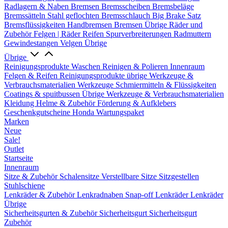
Radlagern & Naben
Bremsen
Bremsscheiben
Bremsbeläge
Bremssätteln
Stahl geflochten Bremsschlauch
Big Brake Satz
Bremsflüssigkeiten
Handbremsen
Bremsen Übrige
Räder und
Zubehör
Felgen | Räder
Reifen
Spurverbreiterungen
Radmuttern
Gewindestangen
Velgen Übrige
Übrige
Reinigungsprodukte
Waschen
Reinigen & Polieren
Innenraum
Felgen & Reifen
Reinigungsprodukte übrige
Werkzeuge &
Verbrauchsmaterialien
Werkzeuge
Schmiermitteln & Flüssigkeiten
Coatings & spuitbussen
Übrige Werkzeuge & Verbrauchsmaterialien
Kleidung
Helme & Zubehör
Förderung & Aufklebers
Geschenkgutscheine
Honda Wartungspaket
Marken
Neue
Sale!
Outlet
Startseite
Innenraum
Sitze & Zubehör
Schalensitze
Verstellbare Sitze
Sitzgestellen
Stuhlschiene
Lenkräder & Zubehör
Lenkradnaben
Snap-off
Lenkräder
Lenkräder
Übrige
Sicherheitsgurten & Zubehör
Sicherheitsgurt
Sicherheitsgurt
Zubehör