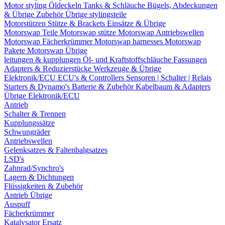
Motor styling
Öldeckeln
Tanks & Schläuche
Bügels, Abdeckungen
& Übrige Zubehör
Übrige stylingsteile
Motorstützen
Stütze & Brackets
Einsätze & Übrige
Motorswap Teile
Motorswap stütze
Motorswap Antriebswellen
Motorswap Fächerkrümmer
Motorswap harnesses
Motorswap
Pakete
Motorswap Übrige
leitungen & kupplungen
Öl- und Kraftstoffschläuche
Fassungen
Adapters & Reduzierstücke
Werkzeuge & Übrige
Elektronik/ECU
ECU's & Controllers
Sensoren | Schalter | Relais
Starters & Dynamo's
Batterie & Zubehör
Kabelbaum & Adapters
Übrige Elektronik/ECU
Antrieb
Schalter & Trennen
Kupplungssätze
Schwungräder
Antriebswellen
Gelenksatzes & Faltenbalgsatzes
LSD's
Zahnrad/Synchro's
Lagern & Dichtungen
Flüssigkeiten & Zubehör
Antrieb Übrige
Auspuff
Fächerkrümmer
Katalysator Ersatz