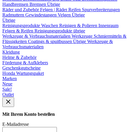
Handbremsen
Bremsen Übrige
Räder und Zubehör
Felgen | Räder
Reifen
Spurverbreiterungen
Radmuttern
Gewindestangen
Velgen Übrige
Übrige
Reinigungsprodukte
Waschen
Reinigen & Polieren
Innenraum
Felgen & Reifen
Reinigungsprodukte übrige
Werkzeuge & Verbrauchsmaterialien
Werkzeuge
Schmiermitteln &
Flüssigkeiten
Coatings & spuitbussen
Übrige Werkzeuge &
Verbrauchsmaterialien
Kleidung
Helme & Zubehör
Förderung & Aufklebers
Geschenkgutscheine
Honda Wartungspaket
Marken
Neue
Sale!
Outlet
Mit Ihrem Konto bestellen
E-Mailadresse