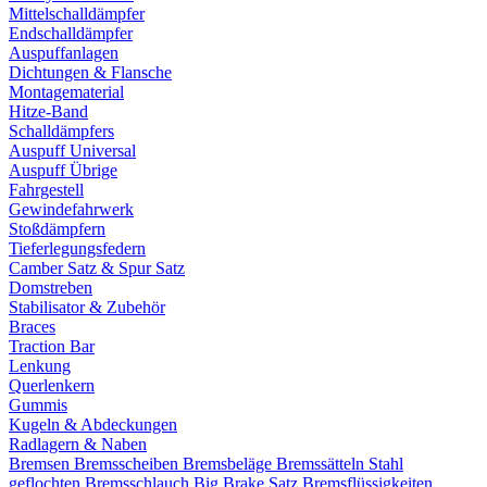
Mittelschalldämpfer
Endschalldämpfer
Auspuffanlagen
Dichtungen & Flansche
Montagematerial
Hitze-Band
Schalldämpfers
Auspuff Universal
Auspuff Übrige
Fahrgestell
Gewindefahrwerk
Stoßdämpfern
Tieferlegungsfedern
Camber Satz & Spur Satz
Domstreben
Stabilisator & Zubehör
Braces
Traction Bar
Lenkung
Querlenkern
Gummis
Kugeln & Abdeckungen
Radlagern & Naben
Bremsen
Bremsscheiben
Bremsbeläge
Bremssätteln
Stahl
geflochten Bremsschlauch
Big Brake Satz
Bremsflüssigkeiten