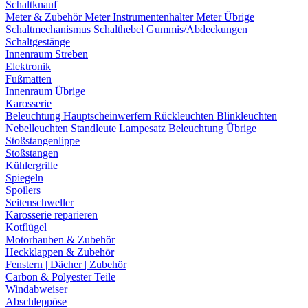
Schaltknauf
Meter & Zubehör
Meter
Instrumentenhalter
Meter Übrige
Schaltmechanismus
Schalthebel
Gummis/Abdeckungen
Schaltgestänge
Innenraum Streben
Elektronik
Fußmatten
Innenraum Übrige
Karosserie
Beleuchtung
Hauptscheinwerfern
Rückleuchten
Blinkleuchten
Nebelleuchten
Standleute
Lampesatz
Beleuchtung Übrige
Stoßstangenlippe
Stoßstangen
Kühlergrille
Spiegeln
Spoilers
Seitenschweller
Karosserie reparieren
Kotflügel
Motorhauben & Zubehör
Heckklappen & Zubehör
Fenstern | Dächer | Zubehör
Carbon & Polyester Teile
Windabweiser
Abschleppöse