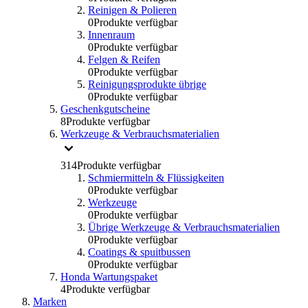
Reinigen & Polieren
0
Produkte verfügbar
Innenraum
0
Produkte verfügbar
Felgen & Reifen
0
Produkte verfügbar
Reinigungsprodukte übrige
0
Produkte verfügbar
Geschenkgutscheine
8
Produkte verfügbar
Werkzeuge & Verbrauchsmaterialien
314
Produkte verfügbar
Schmiermitteln & Flüssigkeiten
0
Produkte verfügbar
Werkzeuge
0
Produkte verfügbar
Übrige Werkzeuge & Verbrauchsmaterialien
0
Produkte verfügbar
Coatings & spuitbussen
0
Produkte verfügbar
Honda Wartungspaket
4
Produkte verfügbar
Marken