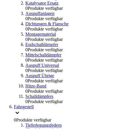
Katalysator Ersatz
0
Produkte verfügbar
Auspuffanlagen
0
Produkte verfügbar
Dichtungen & Flansche
0
Produkte verfügbar
Montagematerial
0
Produkte verfügbar
Endschalldämpfer
0
Produkte verfügbar
Mittelschalldämpfer
0
Produkte verfügbar
Auspuff Universal
0
Produkte verfügbar
Auspuff Übrige
0
Produkte verfügbar
Hitze-Band
0
Produkte verfügbar
Schalldämpfers
0
Produkte verfügbar
Fahrgestell
0
Produkte verfügbar
Tieferlegungsfedern