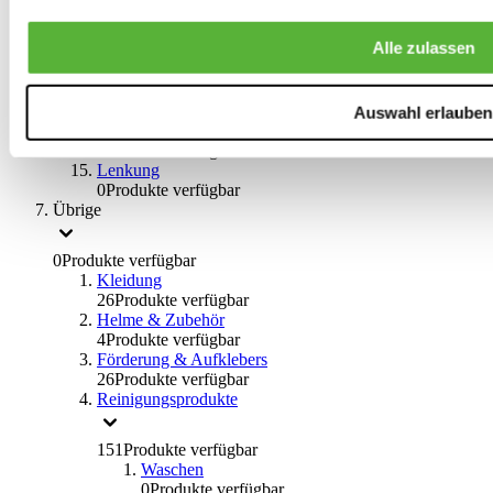
Bremsflüssigkeiten
0
Produkte verfügbar
Alle zulassen
Handbremsen
0
Produkte verfügbar
Bremsen Übrige
0
Produkte verfügbar
Auswahl erlauben
Braces
0
Produkte verfügbar
Lenkung
0
Produkte verfügbar
Übrige
0
Produkte verfügbar
Kleidung
26
Produkte verfügbar
Helme & Zubehör
4
Produkte verfügbar
Förderung & Aufklebers
26
Produkte verfügbar
Reinigungsprodukte
151
Produkte verfügbar
Waschen
0
Produkte verfügbar