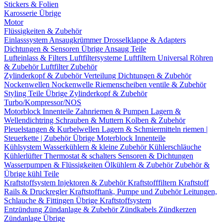
Stickers & Folien
Karosserie Übrige
Motor
Flüssigkeiten & Zubehör
Einlasssystem
Ansaugkrümmer
Drosselklappe & Adapters
Dichtungen & Sensoren
Übrige Ansaug Teile
Lufteinlass & Filters
Luftfiltersysteme
Luftfiltern
Universal Röhren
& Zubehör
Luftfilter Zubehör
Zylinderkopf & Zubehör
Verteilung
Dichtungen & Zubehör
Nockenwellen
Nockenwelle Riemenscheiben
ventile & Zubehör
Styling Teile
Übrige Zylinderkopf & Zubehör
Turbo/Kompressor/NOS
Motorblock Innenteile
Zahnriemen & Pumpen
Lagern &
Wellendichtring
Schrauben & Muttern
Kolben & Zubehör
Pleuelstangen & Kurbelwellen
Lagern & Schmiermitteln
riemen |
Steuerkette | Zubehör
Übrige Moterblock Innenteile
Kühlsystem
Wasserkühlern & kleine Zubehör
Kühlerschläuche
Kühlerlüfter
Thermostat & schalters
Sensoren & Dichtungen
Wasserpumpen & Flüssigkeiten
Ölkühlern & Zubehör
Zubehör &
Übrige kühl Teile
Kraftstoffsystem
Injektoren & Zubehör
Kraftstofffiltern
Kraftstoff
Rails & Druckregler
Kraftstofftank, Pumpe und Zubehör
Leitungen,
Schlauche & Fittingen
Übrige Kraftstoffsystem
Entzündung
Zündanlage & Zubehör
Zündkabels
Zündkerzen
Zündanlage Übrige