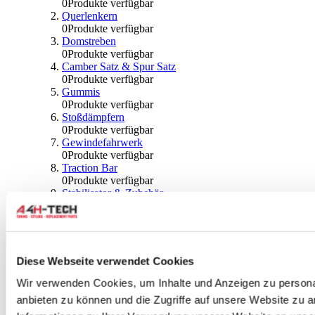
0
Produkte verfügbar
Querlenkern
0
Produkte verfügbar
Domstreben
0
Produkte verfügbar
Camber Satz & Spur Satz
0
Produkte verfügbar
Gummis
0
Produkte verfügbar
Stoßdämpfern
0
Produkte verfügbar
Gewindefahrwerk
0
Produkte verfügbar
Traction Bar
0
Produkte verfügbar
Stabilisator & Zubehör
0
Produkte verfügbar
Kugeln & Abdeckungen
0
Produkte verfügbar
Radlagern & Naben
0
Produkte verfügbar
Diese Webseite verwendet Cookies
Räder und Zubehör
Wir verwenden Cookies, um Inhalte und Anzeigen zu personal
anbieten zu können und die Zugriffe auf unsere Website zu 
0
Produkte verfügbar
Spurverbreiterungen