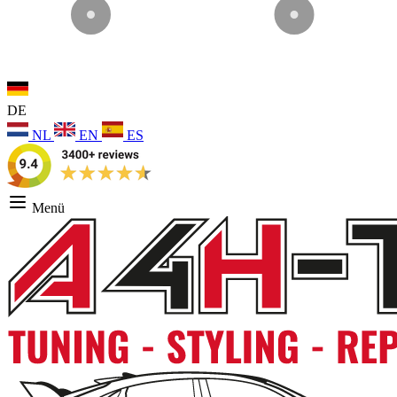
DE
NL
EN
ES
Menü