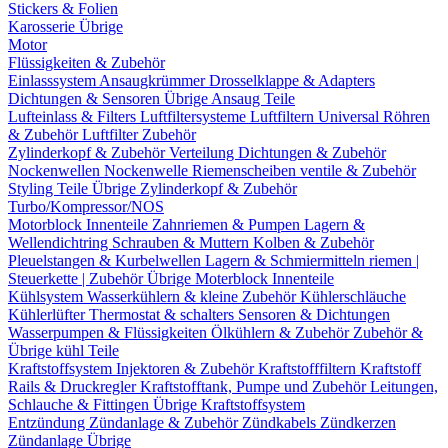
Stickers & Folien
Karosserie Übrige
Motor
Flüssigkeiten & Zubehör
Einlasssystem
Ansaugkrümmer
Drosselklappe & Adapters
Dichtungen & Sensoren
Übrige Ansaug Teile
Lufteinlass & Filters
Luftfiltersysteme
Luftfiltern
Universal Röhren
& Zubehör
Luftfilter Zubehör
Zylinderkopf & Zubehör
Verteilung
Dichtungen & Zubehör
Nockenwellen
Nockenwelle Riemenscheiben
ventile & Zubehör
Styling Teile
Übrige Zylinderkopf & Zubehör
Turbo/Kompressor/NOS
Motorblock Innenteile
Zahnriemen & Pumpen
Lagern &
Wellendichtring
Schrauben & Muttern
Kolben & Zubehör
Pleuelstangen & Kurbelwellen
Lagern & Schmiermitteln
riemen |
Steuerkette | Zubehör
Übrige Moterblock Innenteile
Kühlsystem
Wasserkühlern & kleine Zubehör
Kühlerschläuche
Kühlerlüfter
Thermostat & schalters
Sensoren & Dichtungen
Wasserpumpen & Flüssigkeiten
Ölkühlern & Zubehör
Zubehör &
Übrige kühl Teile
Kraftstoffsystem
Injektoren & Zubehör
Kraftstofffiltern
Kraftstoff
Rails & Druckregler
Kraftstofftank, Pumpe und Zubehör
Leitungen,
Schlauche & Fittingen
Übrige Kraftstoffsystem
Entzündung
Zündanlage & Zubehör
Zündkabels
Zündkerzen
Zündanlage Übrige