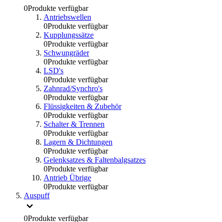
0
Produkte verfügbar
Antriebswellen
0
Produkte verfügbar
Kupplungssätze
0
Produkte verfügbar
Schwungräder
0
Produkte verfügbar
LSD's
0
Produkte verfügbar
Zahnrad/Synchro's
0
Produkte verfügbar
Flüssigkeiten & Zubehör
0
Produkte verfügbar
Schalter & Trennen
0
Produkte verfügbar
Lagern & Dichtungen
0
Produkte verfügbar
Gelenksatzes & Faltenbalgsatzes
0
Produkte verfügbar
Antrieb Übrige
0
Produkte verfügbar
Auspuff
0
Produkte verfügbar