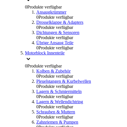
0
Produkte verfügbar
Ansaugkrümmer
0
Produkte verfügbar
Drosselklappe & Adapters
0
Produkte verfügbar
Dichtungen & Sensoren
0
Produkte verfügbar
Übrige Ansaug Teile
0
Produkte verfügbar
Motorblock Innenteile
0
Produkte verfügbar
Kolben & Zubehör
0
Produkte verfügbar
Pleuelstangen & Kurbelwellen
0
Produkte verfügbar
Lagern & Schmiermitteln
0
Produkte verfügbar
Lagern & Wellendichtring
0
Produkte verfügbar
Schrauben & Muttern
0
Produkte verfügbar
Zahnriemen & Pumpen