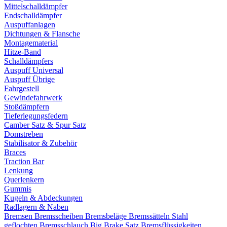
Mittelschalldämpfer
Endschalldämpfer
Auspuffanlagen
Dichtungen & Flansche
Montagematerial
Hitze-Band
Schalldämpfers
Auspuff Universal
Auspuff Übrige
Fahrgestell
Gewindefahrwerk
Stoßdämpfern
Tieferlegungsfedern
Camber Satz & Spur Satz
Domstreben
Stabilisator & Zubehör
Braces
Traction Bar
Lenkung
Querlenkern
Gummis
Kugeln & Abdeckungen
Radlagern & Naben
Bremsen
Bremsscheiben
Bremsbeläge
Bremssätteln
Stahl
geflochten Bremsschlauch
Big Brake Satz
Bremsflüssigkeiten