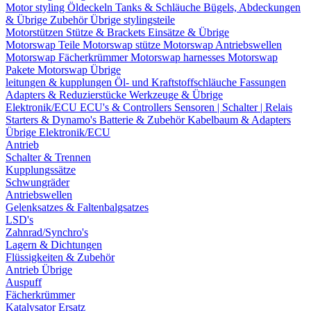
Motor styling
Öldeckeln
Tanks & Schläuche
Bügels, Abdeckungen
& Übrige Zubehör
Übrige stylingsteile
Motorstützen
Stütze & Brackets
Einsätze & Übrige
Motorswap Teile
Motorswap stütze
Motorswap Antriebswellen
Motorswap Fächerkrümmer
Motorswap harnesses
Motorswap
Pakete
Motorswap Übrige
leitungen & kupplungen
Öl- und Kraftstoffschläuche
Fassungen
Adapters & Reduzierstücke
Werkzeuge & Übrige
Elektronik/ECU
ECU's & Controllers
Sensoren | Schalter | Relais
Starters & Dynamo's
Batterie & Zubehör
Kabelbaum & Adapters
Übrige Elektronik/ECU
Antrieb
Schalter & Trennen
Kupplungssätze
Schwungräder
Antriebswellen
Gelenksatzes & Faltenbalgsatzes
LSD's
Zahnrad/Synchro's
Lagern & Dichtungen
Flüssigkeiten & Zubehör
Antrieb Übrige
Auspuff
Fächerkrümmer
Katalysator Ersatz