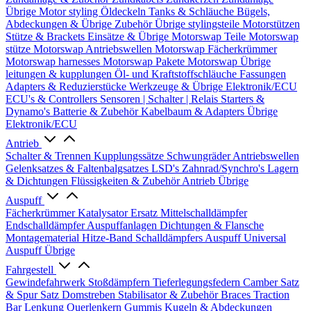
Übrige
Motor styling
Öldeckeln
Tanks & Schläuche
Bügels,
Abdeckungen & Übrige Zubehör
Übrige stylingsteile
Motorstützen
Stütze & Brackets
Einsätze & Übrige
Motorswap Teile
Motorswap
stütze
Motorswap Antriebswellen
Motorswap Fächerkrümmer
Motorswap harnesses
Motorswap Pakete
Motorswap Übrige
leitungen & kupplungen
Öl- und Kraftstoffschläuche
Fassungen
Adapters & Reduzierstücke
Werkzeuge & Übrige
Elektronik/ECU
ECU's & Controllers
Sensoren | Schalter | Relais
Starters &
Dynamo's
Batterie & Zubehör
Kabelbaum & Adapters
Übrige
Elektronik/ECU
Antrieb
Schalter & Trennen
Kupplungssätze
Schwungräder
Antriebswellen
Gelenksatzes & Faltenbalgsatzes
LSD's
Zahnrad/Synchro's
Lagern
& Dichtungen
Flüssigkeiten & Zubehör
Antrieb Übrige
Auspuff
Fächerkrümmer
Katalysator Ersatz
Mittelschalldämpfer
Endschalldämpfer
Auspuffanlagen
Dichtungen & Flansche
Montagematerial
Hitze-Band
Schalldämpfers
Auspuff Universal
Auspuff Übrige
Fahrgestell
Gewindefahrwerk
Stoßdämpfern
Tieferlegungsfedern
Camber Satz
& Spur Satz
Domstreben
Stabilisator & Zubehör
Braces
Traction
Bar
Lenkung
Querlenkern
Gummis
Kugeln & Abdeckungen