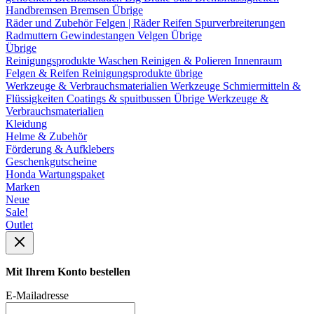
Handbremsen
Bremsen Übrige
Räder und Zubehör
Felgen | Räder
Reifen
Spurverbreiterungen
Radmuttern
Gewindestangen
Velgen Übrige
Übrige
Reinigungsprodukte
Waschen
Reinigen & Polieren
Innenraum
Felgen & Reifen
Reinigungsprodukte übrige
Werkzeuge & Verbrauchsmaterialien
Werkzeuge
Schmiermitteln &
Flüssigkeiten
Coatings & spuitbussen
Übrige Werkzeuge &
Verbrauchsmaterialien
Kleidung
Helme & Zubehör
Förderung & Aufklebers
Geschenkgutscheine
Honda Wartungspaket
Marken
Neue
Sale!
Outlet
Mit Ihrem Konto bestellen
E-Mailadresse