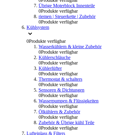
0
Produkte verfügbar
Übrige Moterblock Innenteile
0
Produkte verfügbar
riemen | Steuerkette | Zubehör
0
Produkte verfügbar
Kühlsystem
0
Produkte verfügbar
Wasserkühlern & kleine Zubehör
0
Produkte verfügbar
Kühlerschläuche
0
Produkte verfügbar
Kühlerlüfter
0
Produkte verfügbar
Thermostat & schalters
0
Produkte verfügbar
Sensoren & Dichtungen
0
Produkte verfügbar
Wasserpumpen & Flüssigkeiten
0
Produkte verfügbar
Ölkühlern & Zubehör
0
Produkte verfügbar
Zubehör & Übrige kühl Teile
0
Produkte verfügbar
Lufteinlass & Filters