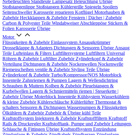
Nebelleuchten
Standleute
Lampesatz
Beleuchtung Übrige
Stoßstangenlippe
Stoßstangen
Kühlergrille
Spiegeln
Spoilers
Seitenschweller
Karosserie reparieren
Kotflügel
Motorhauben &
Zubehör
Heckklappen & Zubehör
Fenstern | Dächer | Zubehör
Carbon & Polyester Teile
Windabweiser
Abschleppöse
Stickers &
Folien
Karosserie Übrige
Motor
Flüssigkeiten & Zubehör
Einlasssystem
Ansaugkrümmer
Drosselklappe & Adapters
Dichtungen & Sensoren
Übrige Ansaug
Teile
Lufteinlass & Filters
Luftfiltersysteme
Luftfiltern
Universal
Röhren & Zubehör
Luftfilter Zubehör
Zylinderkopf & Zubehör
Verteilung
Dichtungen & Zubehör
Nockenwellen
Nockenwelle
Riemenscheiben
ventile & Zubehör
Styling Teile
Übrige
Zylinderkopf & Zubehör
Turbo/Kompressor/NOS
Motorblock
Innenteile
Zahnriemen & Pumpen
Lagern & Wellendichtring
Schrauben & Muttern
Kolben & Zubehör
Pleuelstangen &
Kurbelwellen
Lagern & Schmiermitteln
riemen | Steuerkette |
Zubehör
Übrige Moterblock Innenteile
Kühlsystem
Wasserkühlern
& kleine Zubehör
Kühlerschläuche
Kühlerlüfter
Thermostat &
schalters
Sensoren & Dichtungen
Wasserpumpen & Flüssigkeiten
Ölkühlern & Zubehör
Zubehör & Übrige kühl Teile
Kraftstoffsystem
Injektoren & Zubehör
Kraftstofffiltern
Kraftstoff
Rails & Druckregler
Kraftstofftank, Pumpe und Zubehör
Leitungen,
Schlauche & Fittingen
Übrige Kraftstoffsystem
Entzündung
Zündanlage & Zubehör
Zündkabels
Zündkerzen
Zündanlage