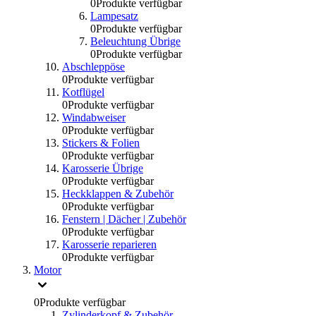
0
Produkte verfügbar
Lampesatz
0
Produkte verfügbar
Beleuchtung Übrige
0
Produkte verfügbar
Abschleppöse
0
Produkte verfügbar
Kotflügel
0
Produkte verfügbar
Windabweiser
0
Produkte verfügbar
Stickers & Folien
0
Produkte verfügbar
Karosserie Übrige
0
Produkte verfügbar
Heckklappen & Zubehör
0
Produkte verfügbar
Fenstern | Dächer | Zubehör
0
Produkte verfügbar
Karosserie reparieren
0
Produkte verfügbar
Motor
0
Produkte verfügbar
Zylinderkopf & Zubehör