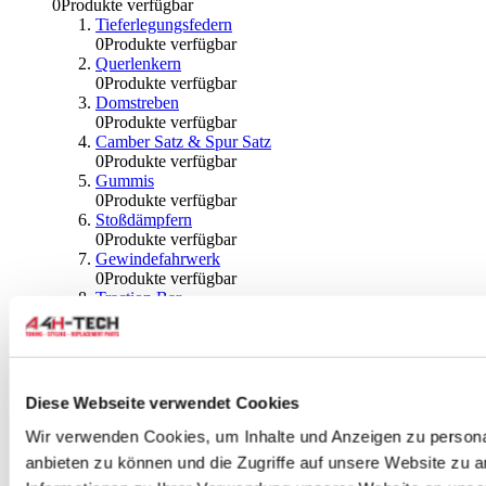
0
Produkte verfügbar
Tieferlegungsfedern
0
Produkte verfügbar
Querlenkern
0
Produkte verfügbar
Domstreben
0
Produkte verfügbar
Camber Satz & Spur Satz
0
Produkte verfügbar
Gummis
0
Produkte verfügbar
Stoßdämpfern
0
Produkte verfügbar
Gewindefahrwerk
0
Produkte verfügbar
Traction Bar
0
Produkte verfügbar
Stabilisator & Zubehör
0
Produkte verfügbar
Kugeln & Abdeckungen
0
Produkte verfügbar
Diese Webseite verwendet Cookies
Radlagern & Naben
0
Produkte verfügbar
Wir verwenden Cookies, um Inhalte und Anzeigen zu personal
Räder und Zubehör
anbieten zu können und die Zugriffe auf unsere Website zu 