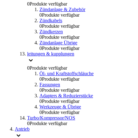
0
Produkte verfügbar
Zündanlage & Zubehör
0
Produkte verfügbar
Zündkabels
0
Produkte verfügbar
Zündkerzen
0
Produkte verfügbar
Zündanlage Übrige
0
Produkte verfügbar
leitungen & kupplungen
0
Produkte verfügbar
Öl- und Kraftstoffschläuche
0
Produkte verfügbar
Fassungen
0
Produkte verfügbar
Adapters & Reduzierstücke
0
Produkte verfügbar
Werkzeuge & Übrige
0
Produkte verfügbar
Turbo/Kompressor/NOS
0
Produkte verfügbar
Antrieb