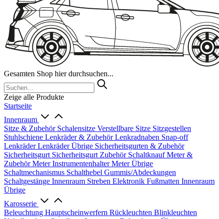
Gesamten Shop hier durchsuchen...
Zeige alle Produkte
Startseite
Innenraum
Sitze & Zubehör
Schalensitze
Verstellbare Sitze
Sitzgestellen
Stuhlschiene
Lenkräder & Zubehör
Lenkradnaben
Snap-off
Lenkräder
Lenkräder Übrige
Sicherheitsgurten & Zubehör
Sicherheitsgurt
Sicherheitsgurt Zubehör
Schaltknauf
Meter &
Zubehör
Meter
Instrumentenhalter
Meter Übrige
Schaltmechanismus
Schalthebel
Gummis/Abdeckungen
Schaltgestänge
Innenraum Streben
Elektronik
Fußmatten
Innenraum
Übrige
Karosserie
Beleuchtung
Hauptscheinwerfern
Rückleuchten
Blinkleuchten