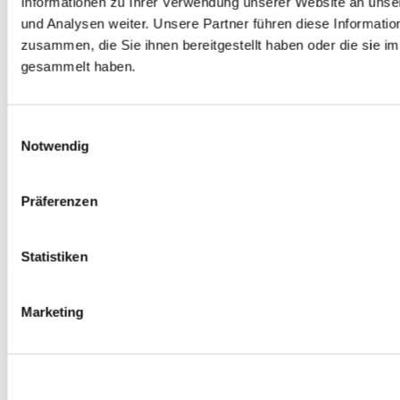
Informationen zu Ihrer Verwendung unserer Website an unse
0
Produkte verfügbar
und Analysen weiter. Unsere Partner führen diese Informati
Spurverbreiterungen
zusammen, die Sie ihnen bereitgestellt haben oder die sie 
0
Produkte verfügbar
Radmuttern
gesammelt haben.
0
Produkte verfügbar
Gewindestangen
0
Produkte verfügbar
Velgen Übrige
Einwilligungsauswahl
0
Produkte verfügbar
Notwendig
Felgen | Räder
0
Produkte verfügbar
Reifen
Präferenzen
0
Produkte verfügbar
Bremsen
Statistiken
0
Produkte verfügbar
Bremsscheiben
0
Produkte verfügbar
Marketing
Bremsbeläge
0
Produkte verfügbar
Bremssätteln
0
Produkte verfügbar
Stahl geflochten Bremsschlauch
0
Produkte verfügbar