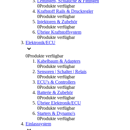
Leitungen, Schlauche & Fittingen
0
Produkte verfügbar
Kraftstoff Rails & Druckregler
0
Produkte verfügbar
Injektoren & Zubehör
0
Produkte verfügbar
Übrige Kraftstoffsystem
0
Produkte verfügbar
Elektronik/ECU
0
Produkte verfügbar
Kabelbaum & Adapters
0
Produkte verfügbar
Sensoren | Schalter | Relais
0
Produkte verfügbar
ECU's & Controllers
0
Produkte verfügbar
Batterie & Zubehör
0
Produkte verfügbar
Übrige Elektronik/ECU
0
Produkte verfügbar
Starters & Dynamo's
0
Produkte verfügbar
Einlasssystem