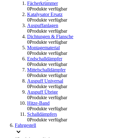
Fächerkrümmer
0
Produkte verfügbar
Katalysator Ersatz
0
Produkte verfügbar
Auspuffanlagen
0
Produkte verfügbar
Dichtungen & Flansche
0
Produkte verfügbar
Montagematerial
0
Produkte verfügbar
Endschalldämpfer
0
Produkte verfügbar
Mittelschalldämpfer
0
Produkte verfügbar
Auspuff Universal
0
Produkte verfügbar
Auspuff Übrige
0
Produkte verfügbar
Hitze-Band
0
Produkte verfügbar
Schalldämpfers
0
Produkte verfügbar
Fahrgestell