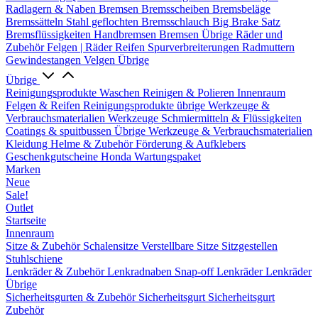
Radlagern & Naben
Bremsen
Bremsscheiben
Bremsbeläge
Bremssätteln
Stahl geflochten Bremsschlauch
Big Brake Satz
Bremsflüssigkeiten
Handbremsen
Bremsen Übrige
Räder und
Zubehör
Felgen | Räder
Reifen
Spurverbreiterungen
Radmuttern
Gewindestangen
Velgen Übrige
Übrige
Reinigungsprodukte
Waschen
Reinigen & Polieren
Innenraum
Felgen & Reifen
Reinigungsprodukte übrige
Werkzeuge &
Verbrauchsmaterialien
Werkzeuge
Schmiermitteln & Flüssigkeiten
Coatings & spuitbussen
Übrige Werkzeuge & Verbrauchsmaterialien
Kleidung
Helme & Zubehör
Förderung & Aufklebers
Geschenkgutscheine
Honda Wartungspaket
Marken
Neue
Sale!
Outlet
Startseite
Innenraum
Sitze & Zubehör
Schalensitze
Verstellbare Sitze
Sitzgestellen
Stuhlschiene
Lenkräder & Zubehör
Lenkradnaben
Snap-off
Lenkräder
Lenkräder
Übrige
Sicherheitsgurten & Zubehör
Sicherheitsgurt
Sicherheitsgurt
Zubehör