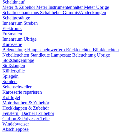
Schaltknauf
Meter & Zubehör
Meter
Instrumentenhalter
Meter Übrige
Schaltmechanismus
Schalthebel
Gummis/Abdeckungen
Schaltgestänge
Innenraum Streben
Elektronik
Fußmatten
Innenraum Übrige
Karosserie
Beleuchtung
Hauptscheinwerfern
Rückleuchten
Blinkleuchten
Nebelleuchten
Standleute
Lampesatz
Beleuchtung Übrige
Stoßstangenlippe
Stoßstangen
Kühlergrille
Spiegeln
Spoilers
Seitenschweller
Karosserie reparieren
Kotflügel
Motorhauben & Zubehör
Heckklappen & Zubehör
Fenstern | Dächer | Zubehör
Carbon & Polyester Teile
Windabweiser
Abschleppöse