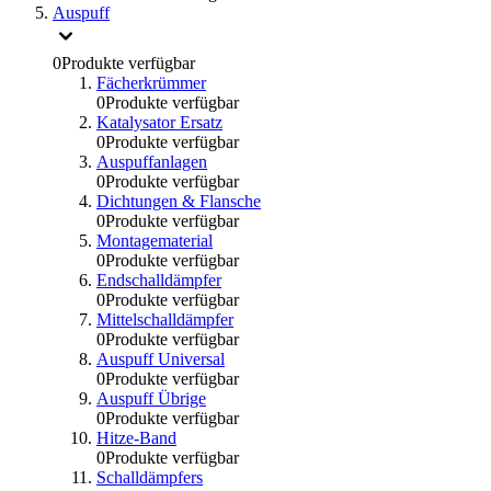
Auspuff
0
Produkte verfügbar
Fächerkrümmer
0
Produkte verfügbar
Katalysator Ersatz
0
Produkte verfügbar
Auspuffanlagen
0
Produkte verfügbar
Dichtungen & Flansche
0
Produkte verfügbar
Montagematerial
0
Produkte verfügbar
Endschalldämpfer
0
Produkte verfügbar
Mittelschalldämpfer
0
Produkte verfügbar
Auspuff Universal
0
Produkte verfügbar
Auspuff Übrige
0
Produkte verfügbar
Hitze-Band
0
Produkte verfügbar
Schalldämpfers