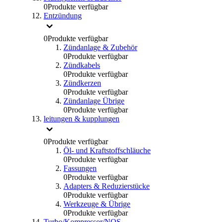
0
Produkte verfügbar
Entzündung
0
Produkte verfügbar
Zündanlage & Zubehör
0
Produkte verfügbar
Zündkabels
0
Produkte verfügbar
Zündkerzen
0
Produkte verfügbar
Zündanlage Übrige
0
Produkte verfügbar
leitungen & kupplungen
0
Produkte verfügbar
Öl- und Kraftstoffschläuche
0
Produkte verfügbar
Fassungen
0
Produkte verfügbar
Adapters & Reduzierstücke
0
Produkte verfügbar
Werkzeuge & Übrige
0
Produkte verfügbar
Turbo/Kompressor/NOS