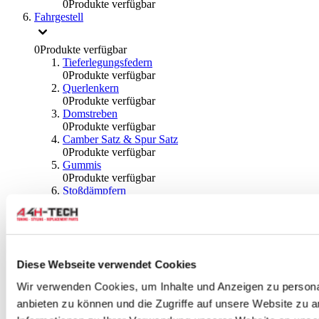
0
Produkte verfügbar
Fahrgestell
0
Produkte verfügbar
Tieferlegungsfedern
0
Produkte verfügbar
Querlenkern
0
Produkte verfügbar
Domstreben
0
Produkte verfügbar
Camber Satz & Spur Satz
0
Produkte verfügbar
Gummis
0
Produkte verfügbar
Stoßdämpfern
0
Produkte verfügbar
Gewindefahrwerk
0
Produkte verfügbar
Traction Bar
0
Produkte verfügbar
Diese Webseite verwendet Cookies
Stabilisator & Zubehör
0
Produkte verfügbar
Wir verwenden Cookies, um Inhalte und Anzeigen zu personal
Kugeln & Abdeckungen
anbieten zu können und die Zugriffe auf unsere Website zu 
0
Produkte verfügbar
Radlagern & Naben