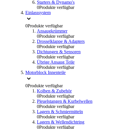
Starters & Dynamo's
0
Produkte verfügbar
Einlasssystem
0
Produkte verfügbar
Ansaugkrümmer
0
Produkte verfügbar
Drosselklappe & Adapters
0
Produkte verfügbar
Dichtungen & Sensoren
0
Produkte verfügbar
Übrige Ansaug Teile
0
Produkte verfügbar
Motorblock Innenteile
0
Produkte verfügbar
Kolben & Zubehör
0
Produkte verfügbar
Pleuelstangen & Kurbelwellen
0
Produkte verfügbar
Lagern & Schmiermitteln
0
Produkte verfügbar
Lagern & Wellendichtring
0
Produkte verfügbar