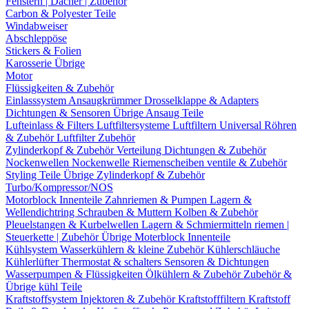
Fenstern | Dächer | Zubehör
Carbon & Polyester Teile
Windabweiser
Abschleppöse
Stickers & Folien
Karosserie Übrige
Motor
Flüssigkeiten & Zubehör
Einlasssystem
Ansaugkrümmer
Drosselklappe & Adapters
Dichtungen & Sensoren
Übrige Ansaug Teile
Lufteinlass & Filters
Luftfiltersysteme
Luftfiltern
Universal Röhren
& Zubehör
Luftfilter Zubehör
Zylinderkopf & Zubehör
Verteilung
Dichtungen & Zubehör
Nockenwellen
Nockenwelle Riemenscheiben
ventile & Zubehör
Styling Teile
Übrige Zylinderkopf & Zubehör
Turbo/Kompressor/NOS
Motorblock Innenteile
Zahnriemen & Pumpen
Lagern &
Wellendichtring
Schrauben & Muttern
Kolben & Zubehör
Pleuelstangen & Kurbelwellen
Lagern & Schmiermitteln
riemen |
Steuerkette | Zubehör
Übrige Moterblock Innenteile
Kühlsystem
Wasserkühlern & kleine Zubehör
Kühlerschläuche
Kühlerlüfter
Thermostat & schalters
Sensoren & Dichtungen
Wasserpumpen & Flüssigkeiten
Ölkühlern & Zubehör
Zubehör &
Übrige kühl Teile
Kraftstoffsystem
Injektoren & Zubehör
Kraftstofffiltern
Kraftstoff