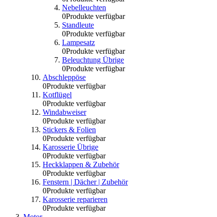
Nebelleuchten
0
Produkte verfügbar
Standleute
0
Produkte verfügbar
Lampesatz
0
Produkte verfügbar
Beleuchtung Übrige
0
Produkte verfügbar
Abschleppöse
0
Produkte verfügbar
Kotflügel
0
Produkte verfügbar
Windabweiser
0
Produkte verfügbar
Stickers & Folien
0
Produkte verfügbar
Karosserie Übrige
0
Produkte verfügbar
Heckklappen & Zubehör
0
Produkte verfügbar
Fenstern | Dächer | Zubehör
0
Produkte verfügbar
Karosserie reparieren
0
Produkte verfügbar
Motor