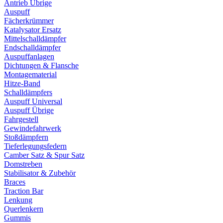
Antrieb Übrige
Auspuff
Fächerkrümmer
Katalysator Ersatz
Mittelschalldämpfer
Endschalldämpfer
Auspuffanlagen
Dichtungen & Flansche
Montagematerial
Hitze-Band
Schalldämpfers
Auspuff Universal
Auspuff Übrige
Fahrgestell
Gewindefahrwerk
Stoßdämpfern
Tieferlegungsfedern
Camber Satz & Spur Satz
Domstreben
Stabilisator & Zubehör
Braces
Traction Bar
Lenkung
Querlenkern
Gummis