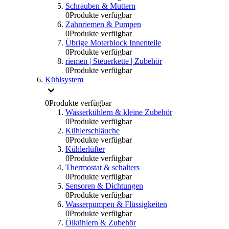
Schrauben & Muttern
0
Produkte verfügbar
Zahnriemen & Pumpen
0
Produkte verfügbar
Übrige Moterblock Innenteile
0
Produkte verfügbar
riemen | Steuerkette | Zubehör
0
Produkte verfügbar
Kühlsystem
0
Produkte verfügbar
Wasserkühlern & kleine Zubehör
0
Produkte verfügbar
Kühlerschläuche
0
Produkte verfügbar
Kühlerlüfter
0
Produkte verfügbar
Thermostat & schalters
0
Produkte verfügbar
Sensoren & Dichtungen
0
Produkte verfügbar
Wasserpumpen & Flüssigkeiten
0
Produkte verfügbar
Ölkühlern & Zubehör