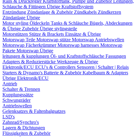
Rails & Druckregler
Kraftstofftank, Pumpe und Zubehör
Leitungen,
Schlauche & Fittingen
Übrige Kraftstoffsystem
Entzündung
Zündanlage & Zubehör
Zündkabels
Zündkerzen
Zündanlage Übrige
Motor styling
Öldeckeln
Tanks & Schläuche
Bügels, Abdeckungen
& Übrige Zubehör
Übrige stylingsteile
Motorstützen
Stütze & Brackets
Einsätze & Übrige
Motorswap Teile
Motorswap stütze
Motorswap Antriebswellen
Motorswap Fächerkrümmer
Motorswap harnesses
Motorswap
Pakete
Motorswap Übrige
leitungen & kupplungen
Öl- und Kraftstoffschläuche
Fassungen
Adapters & Reduzierstücke
Werkzeuge & Übrige
Elektronik/ECU
ECU's & Controllers
Sensoren | Schalter | Relais
Starters & Dynamo's
Batterie & Zubehör
Kabelbaum & Adapters
Übrige Elektronik/ECU
Antrieb
Schalter & Trennen
Kupplungssätze
Schwungräder
Antriebswellen
Gelenksatzes & Faltenbalgsatzes
LSD's
Zahnrad/Synchro's
Lagern & Dichtungen
Flüssigkeiten & Zubehör