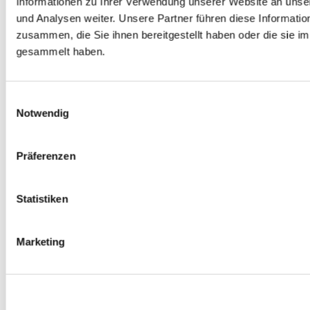
Informationen zu Ihrer Verwendung unserer Website an unse
0
Produkte verfügbar
und Analysen weiter. Unsere Partner führen diese Informati
Räder und Zubehör
zusammen, die Sie ihnen bereitgestellt haben oder die sie 
gesammelt haben.
0
Produkte verfügbar
Spurverbreiterungen
0
Produkte verfügbar
Radmuttern
Einwilligungsauswahl
0
Produkte verfügbar
Notwendig
Gewindestangen
0
Produkte verfügbar
Velgen Übrige
Präferenzen
0
Produkte verfügbar
Felgen | Räder
0
Produkte verfügbar
Reifen
Statistiken
0
Produkte verfügbar
Bremsen
Marketing
0
Produkte verfügbar
Bremsscheiben
0
Produkte verfügbar
Bremsbeläge
0
Produkte verfügbar