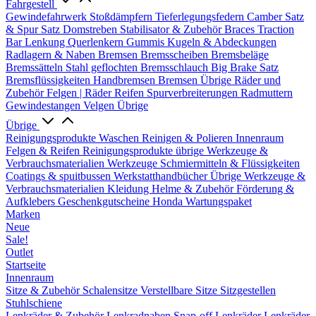
Fahrgestell
Gewindefahrwerk
Stoßdämpfern
Tieferlegungsfedern
Camber Satz
& Spur Satz
Domstreben
Stabilisator & Zubehör
Braces
Traction
Bar
Lenkung
Querlenkern
Gummis
Kugeln & Abdeckungen
Radlagern & Naben
Bremsen
Bremsscheiben
Bremsbeläge
Bremssätteln
Stahl geflochten Bremsschlauch
Big Brake Satz
Bremsflüssigkeiten
Handbremsen
Bremsen Übrige
Räder und
Zubehör
Felgen | Räder
Reifen
Spurverbreiterungen
Radmuttern
Gewindestangen
Velgen Übrige
Übrige
Reinigungsprodukte
Waschen
Reinigen & Polieren
Innenraum
Felgen & Reifen
Reinigungsprodukte übrige
Werkzeuge &
Verbrauchsmaterialien
Werkzeuge
Schmiermitteln & Flüssigkeiten
Coatings & spuitbussen
Werkstatthandbücher
Übrige Werkzeuge &
Verbrauchsmaterialien
Kleidung
Helme & Zubehör
Förderung &
Aufklebers
Geschenkgutscheine
Honda Wartungspaket
Marken
Neue
Sale!
Outlet
Startseite
Innenraum
Sitze & Zubehör
Schalensitze
Verstellbare Sitze
Sitzgestellen
Stuhlschiene
Lenkräder & Zubehör
Lenkradnaben
Snap-off
Lenkräder
Lenkräder