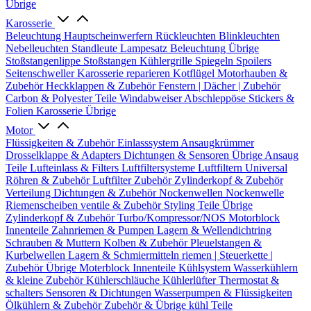
Übrige
Karosserie
Beleuchtung
Hauptscheinwerfern
Rückleuchten
Blinkleuchten
Nebelleuchten
Standleute
Lampesatz
Beleuchtung Übrige
Stoßstangenlippe
Stoßstangen
Kühlergrille
Spiegeln
Spoilers
Seitenschweller
Karosserie reparieren
Kotflügel
Motorhauben &
Zubehör
Heckklappen & Zubehör
Fenstern | Dächer | Zubehör
Carbon & Polyester Teile
Windabweiser
Abschleppöse
Stickers &
Folien
Karosserie Übrige
Motor
Flüssigkeiten & Zubehör
Einlasssystem
Ansaugkrümmer
Drosselklappe & Adapters
Dichtungen & Sensoren
Übrige Ansaug
Teile
Lufteinlass & Filters
Luftfiltersysteme
Luftfiltern
Universal
Röhren & Zubehör
Luftfilter Zubehör
Zylinderkopf & Zubehör
Verteilung
Dichtungen & Zubehör
Nockenwellen
Nockenwelle
Riemenscheiben
ventile & Zubehör
Styling Teile
Übrige
Zylinderkopf & Zubehör
Turbo/Kompressor/NOS
Motorblock
Innenteile
Zahnriemen & Pumpen
Lagern & Wellendichtring
Schrauben & Muttern
Kolben & Zubehör
Pleuelstangen &
Kurbelwellen
Lagern & Schmiermitteln
riemen | Steuerkette |
Zubehör
Übrige Moterblock Innenteile
Kühlsystem
Wasserkühlern
& kleine Zubehör
Kühlerschläuche
Kühlerlüfter
Thermostat &
schalters
Sensoren & Dichtungen
Wasserpumpen & Flüssigkeiten
Ölkühlern & Zubehör
Zubehör & Übrige kühl Teile