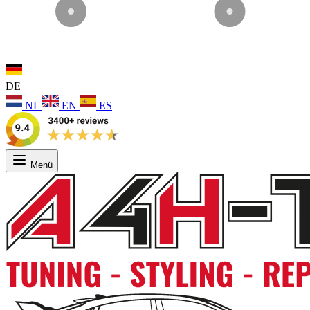
DE
NL
EN
ES
Menü