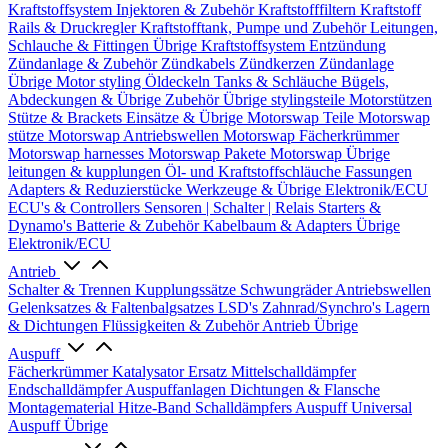
Kraftstoffsystem
Injektoren & Zubehör
Kraftstofffiltern
Kraftstoff
Rails & Druckregler
Kraftstofftank, Pumpe und Zubehör
Leitungen,
Schlauche & Fittingen
Übrige Kraftstoffsystem
Entzündung
Zündanlage & Zubehör
Zündkabels
Zündkerzen
Zündanlage
Übrige
Motor styling
Öldeckeln
Tanks & Schläuche
Bügels,
Abdeckungen & Übrige Zubehör
Übrige stylingsteile
Motorstützen
Stütze & Brackets
Einsätze & Übrige
Motorswap Teile
Motorswap
stütze
Motorswap Antriebswellen
Motorswap Fächerkrümmer
Motorswap harnesses
Motorswap Pakete
Motorswap Übrige
leitungen & kupplungen
Öl- und Kraftstoffschläuche
Fassungen
Adapters & Reduzierstücke
Werkzeuge & Übrige
Elektronik/ECU
ECU's & Controllers
Sensoren | Schalter | Relais
Starters &
Dynamo's
Batterie & Zubehör
Kabelbaum & Adapters
Übrige
Elektronik/ECU
Antrieb
Schalter & Trennen
Kupplungssätze
Schwungräder
Antriebswellen
Gelenksatzes & Faltenbalgsatzes
LSD's
Zahnrad/Synchro's
Lagern
& Dichtungen
Flüssigkeiten & Zubehör
Antrieb Übrige
Auspuff
Fächerkrümmer
Katalysator Ersatz
Mittelschalldämpfer
Endschalldämpfer
Auspuffanlagen
Dichtungen & Flansche
Montagematerial
Hitze-Band
Schalldämpfers
Auspuff Universal
Auspuff Übrige