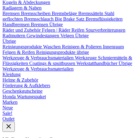
Kugeln & Abdeckungen
Radlagern & Naben
Bremsen
Bremsscheiben
Bremsbeläge
Bremssätteln
Stahl
geflochten Bremsschlauch
Big Brake Satz
Bremsflüssigkeiten
Handbremsen
Bremsen Übrige
Räder und Zubehör
Felgen | Räder
Reifen
Spurverbreiterungen
Radmuttern
Gewindestangen
Velgen Übrige
Übrige
Reinigungsprodukte
Waschen
Reinigen & Polieren
Innenraum
Felgen & Reifen
Reinigungsprodukte übrige
Werkzeuge & Verbrauchsmaterialien
Werkzeuge
Schmiermitteln &
Flüssigkeiten
Coatings & spuitbussen
Werkstatthandbücher
Übrige
Werkzeuge & Verbrauchsmaterialien
Kleidung
Helme & Zubehör
Förderung & Aufklebers
Geschenkgutscheine
Honda Wartungspaket
Marken
Neue
Sale!
Outlet