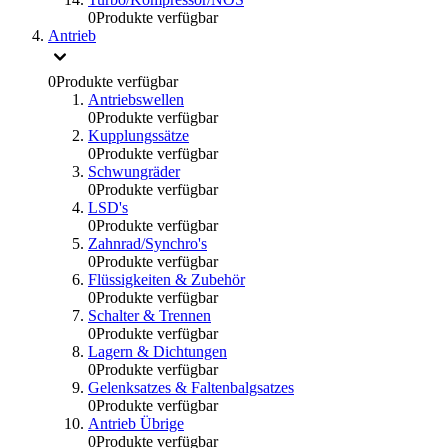
0
Produkte verfügbar
Antrieb
0
Produkte verfügbar
Antriebswellen
0
Produkte verfügbar
Kupplungssätze
0
Produkte verfügbar
Schwungräder
0
Produkte verfügbar
LSD's
0
Produkte verfügbar
Zahnrad/Synchro's
0
Produkte verfügbar
Flüssigkeiten & Zubehör
0
Produkte verfügbar
Schalter & Trennen
0
Produkte verfügbar
Lagern & Dichtungen
0
Produkte verfügbar
Gelenksatzes & Faltenbalgsatzes
0
Produkte verfügbar
Antrieb Übrige
0
Produkte verfügbar