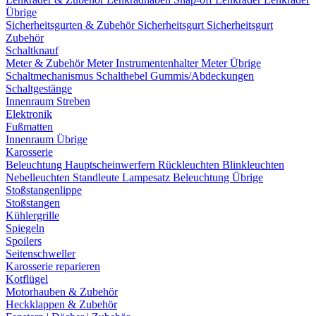
Übrige
Sicherheitsgurten & Zubehör
Sicherheitsgurt
Sicherheitsgurt
Zubehör
Schaltknauf
Meter & Zubehör
Meter
Instrumentenhalter
Meter Übrige
Schaltmechanismus
Schalthebel
Gummis/Abdeckungen
Schaltgestänge
Innenraum Streben
Elektronik
Fußmatten
Innenraum Übrige
Karosserie
Beleuchtung
Hauptscheinwerfern
Rückleuchten
Blinkleuchten
Nebelleuchten
Standleute
Lampesatz
Beleuchtung Übrige
Stoßstangenlippe
Stoßstangen
Kühlergrille
Spiegeln
Spoilers
Seitenschweller
Karosserie reparieren
Kotflügel
Motorhauben & Zubehör
Heckklappen & Zubehör