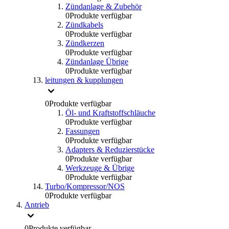
Zündanlage & Zubehör
0
Produkte verfügbar
Zündkabels
0
Produkte verfügbar
Zündkerzen
0
Produkte verfügbar
Zündanlage Übrige
0
Produkte verfügbar
leitungen & kupplungen
0
Produkte verfügbar
Öl- und Kraftstoffschläuche
0
Produkte verfügbar
Fassungen
0
Produkte verfügbar
Adapters & Reduzierstücke
0
Produkte verfügbar
Werkzeuge & Übrige
0
Produkte verfügbar
Turbo/Kompressor/NOS
0
Produkte verfügbar
Antrieb
0
Produkte verfügbar