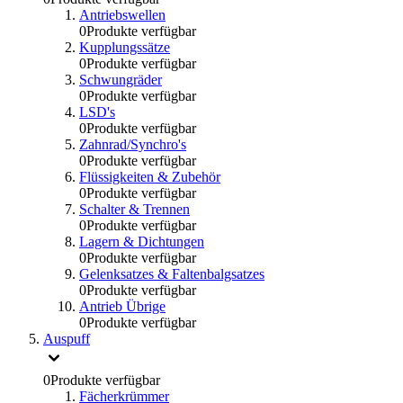
Antriebswellen
0
Produkte verfügbar
Kupplungssätze
0
Produkte verfügbar
Schwungräder
0
Produkte verfügbar
LSD's
0
Produkte verfügbar
Zahnrad/Synchro's
0
Produkte verfügbar
Flüssigkeiten & Zubehör
0
Produkte verfügbar
Schalter & Trennen
0
Produkte verfügbar
Lagern & Dichtungen
0
Produkte verfügbar
Gelenksatzes & Faltenbalgsatzes
0
Produkte verfügbar
Antrieb Übrige
0
Produkte verfügbar
Auspuff
0
Produkte verfügbar
Fächerkrümmer