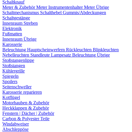
Schaltknauf
Meter & Zubehör
Meter
Instrumentenhalter
Meter Übrige
Schaltmechanismus
Schalthebel
Gummis/Abdeckungen
Schaltgestänge
Innenraum Streben
Elektronik
Fußmatten
Innenraum Übrige
Karosserie
Beleuchtung
Hauptscheinwerfern
Rückleuchten
Blinkleuchten
Nebelleuchten
Standleute
Lampesatz
Beleuchtung Übrige
Stoßstangenlippe
Stoßstangen
Kühlergrille
Spiegeln
Spoilers
Seitenschweller
Karosserie reparieren
Kotflügel
Motorhauben & Zubehör
Heckklappen & Zubehör
Fenstern | Dächer | Zubehör
Carbon & Polyester Teile
Windabweiser
Abschleppöse