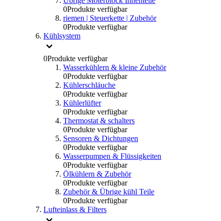
Übrige Moterblock Innenteile
0
Produkte verfügbar
riemen | Steuerkette | Zubehör
0
Produkte verfügbar
Kühlsystem
0
Produkte verfügbar
Wasserkühlern & kleine Zubehör
0
Produkte verfügbar
Kühlerschläuche
0
Produkte verfügbar
Kühlerlüfter
0
Produkte verfügbar
Thermostat & schalters
0
Produkte verfügbar
Sensoren & Dichtungen
0
Produkte verfügbar
Wasserpumpen & Flüssigkeiten
0
Produkte verfügbar
Ölkühlern & Zubehör
0
Produkte verfügbar
Zubehör & Übrige kühl Teile
0
Produkte verfügbar
Lufteinlass & Filters