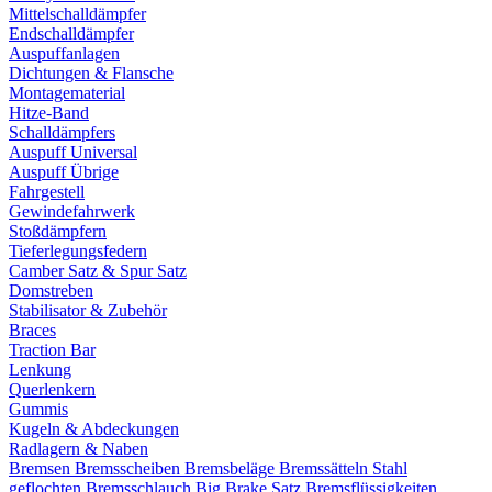
Mittelschalldämpfer
Endschalldämpfer
Auspuffanlagen
Dichtungen & Flansche
Montagematerial
Hitze-Band
Schalldämpfers
Auspuff Universal
Auspuff Übrige
Fahrgestell
Gewindefahrwerk
Stoßdämpfern
Tieferlegungsfedern
Camber Satz & Spur Satz
Domstreben
Stabilisator & Zubehör
Braces
Traction Bar
Lenkung
Querlenkern
Gummis
Kugeln & Abdeckungen
Radlagern & Naben
Bremsen
Bremsscheiben
Bremsbeläge
Bremssätteln
Stahl
geflochten Bremsschlauch
Big Brake Satz
Bremsflüssigkeiten