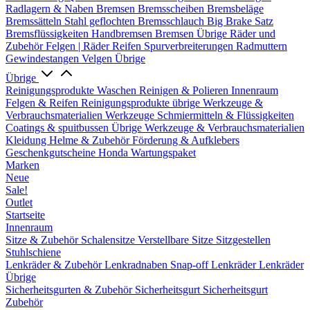
Radlagern & Naben
Bremsen
Bremsscheiben
Bremsbeläge
Bremssätteln
Stahl geflochten Bremsschlauch
Big Brake Satz
Bremsflüssigkeiten
Handbremsen
Bremsen Übrige
Räder und
Zubehör
Felgen | Räder
Reifen
Spurverbreiterungen
Radmuttern
Gewindestangen
Velgen Übrige
Übrige
Reinigungsprodukte
Waschen
Reinigen & Polieren
Innenraum
Felgen & Reifen
Reinigungsprodukte übrige
Werkzeuge &
Verbrauchsmaterialien
Werkzeuge
Schmiermitteln & Flüssigkeiten
Coatings & spuitbussen
Übrige Werkzeuge & Verbrauchsmaterialien
Kleidung
Helme & Zubehör
Förderung & Aufklebers
Geschenkgutscheine
Honda Wartungspaket
Marken
Neue
Sale!
Outlet
Startseite
Innenraum
Sitze & Zubehör
Schalensitze
Verstellbare Sitze
Sitzgestellen
Stuhlschiene
Lenkräder & Zubehör
Lenkradnaben
Snap-off
Lenkräder
Lenkräder
Übrige
Sicherheitsgurten & Zubehör
Sicherheitsgurt
Sicherheitsgurt
Zubehör