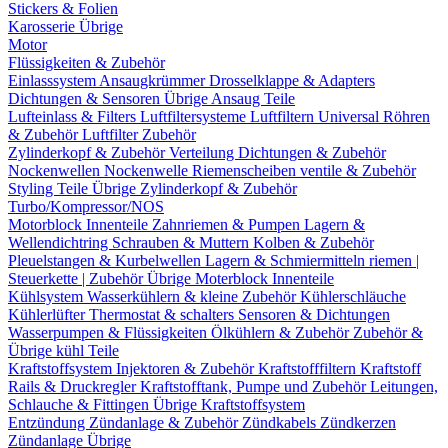
Stickers & Folien
Karosserie Übrige
Motor
Flüssigkeiten & Zubehör
Einlasssystem
Ansaugkrümmer
Drosselklappe & Adapters
Dichtungen & Sensoren
Übrige Ansaug Teile
Lufteinlass & Filters
Luftfiltersysteme
Luftfiltern
Universal Röhren
& Zubehör
Luftfilter Zubehör
Zylinderkopf & Zubehör
Verteilung
Dichtungen & Zubehör
Nockenwellen
Nockenwelle Riemenscheiben
ventile & Zubehör
Styling Teile
Übrige Zylinderkopf & Zubehör
Turbo/Kompressor/NOS
Motorblock Innenteile
Zahnriemen & Pumpen
Lagern &
Wellendichtring
Schrauben & Muttern
Kolben & Zubehör
Pleuelstangen & Kurbelwellen
Lagern & Schmiermitteln
riemen |
Steuerkette | Zubehör
Übrige Moterblock Innenteile
Kühlsystem
Wasserkühlern & kleine Zubehör
Kühlerschläuche
Kühlerlüfter
Thermostat & schalters
Sensoren & Dichtungen
Wasserpumpen & Flüssigkeiten
Ölkühlern & Zubehör
Zubehör &
Übrige kühl Teile
Kraftstoffsystem
Injektoren & Zubehör
Kraftstofffiltern
Kraftstoff
Rails & Druckregler
Kraftstofftank, Pumpe und Zubehör
Leitungen,
Schlauche & Fittingen
Übrige Kraftstoffsystem
Entzündung
Zündanlage & Zubehör
Zündkabels
Zündkerzen
Zündanlage Übrige