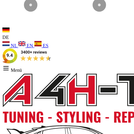
DE
NL
EN
ES
Menü