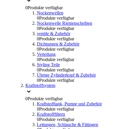
0
Produkte verfügbar
Nockenwellen
0
Produkte verfügbar
Nockenwelle Riemenscheiben
0
Produkte verfügbar
ventile & Zubehör
0
Produkte verfügbar
Dichtungen & Zubehör
0
Produkte verfügbar
Verteilung
0
Produkte verfügbar
Styling Teile
0
Produkte verfügbar
Übrige Zylinderkopf & Zubehör
0
Produkte verfügbar
Kraftstoffsystem
0
Produkte verfügbar
Kraftstofftank, Pumpe und Zubehör
0
Produkte verfügbar
Kraftstofffiltern
0
Produkte verfügbar
Leitungen, Schlauche & Fittingen