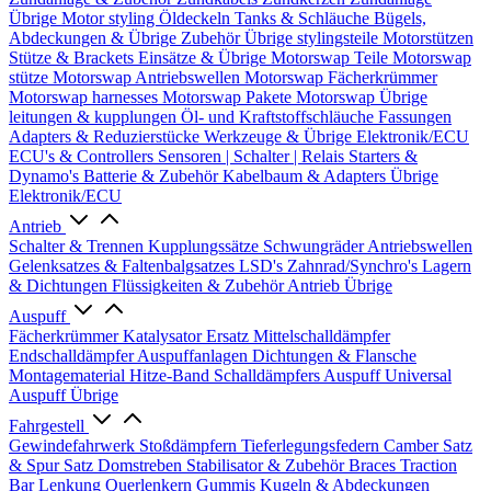
Übrige
Motor styling
Öldeckeln
Tanks & Schläuche
Bügels,
Abdeckungen & Übrige Zubehör
Übrige stylingsteile
Motorstützen
Stütze & Brackets
Einsätze & Übrige
Motorswap Teile
Motorswap
stütze
Motorswap Antriebswellen
Motorswap Fächerkrümmer
Motorswap harnesses
Motorswap Pakete
Motorswap Übrige
leitungen & kupplungen
Öl- und Kraftstoffschläuche
Fassungen
Adapters & Reduzierstücke
Werkzeuge & Übrige
Elektronik/ECU
ECU's & Controllers
Sensoren | Schalter | Relais
Starters &
Dynamo's
Batterie & Zubehör
Kabelbaum & Adapters
Übrige
Elektronik/ECU
Antrieb
Schalter & Trennen
Kupplungssätze
Schwungräder
Antriebswellen
Gelenksatzes & Faltenbalgsatzes
LSD's
Zahnrad/Synchro's
Lagern
& Dichtungen
Flüssigkeiten & Zubehör
Antrieb Übrige
Auspuff
Fächerkrümmer
Katalysator Ersatz
Mittelschalldämpfer
Endschalldämpfer
Auspuffanlagen
Dichtungen & Flansche
Montagematerial
Hitze-Band
Schalldämpfers
Auspuff Universal
Auspuff Übrige
Fahrgestell
Gewindefahrwerk
Stoßdämpfern
Tieferlegungsfedern
Camber Satz
& Spur Satz
Domstreben
Stabilisator & Zubehör
Braces
Traction
Bar
Lenkung
Querlenkern
Gummis
Kugeln & Abdeckungen