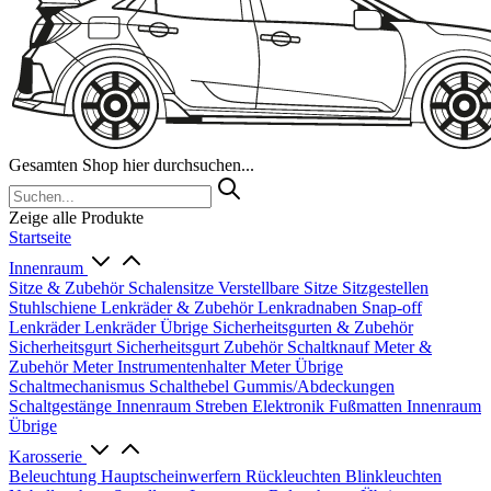
Gesamten Shop hier durchsuchen...
Zeige alle Produkte
Startseite
Innenraum
Sitze & Zubehör
Schalensitze
Verstellbare Sitze
Sitzgestellen
Stuhlschiene
Lenkräder & Zubehör
Lenkradnaben
Snap-off
Lenkräder
Lenkräder Übrige
Sicherheitsgurten & Zubehör
Sicherheitsgurt
Sicherheitsgurt Zubehör
Schaltknauf
Meter &
Zubehör
Meter
Instrumentenhalter
Meter Übrige
Schaltmechanismus
Schalthebel
Gummis/Abdeckungen
Schaltgestänge
Innenraum Streben
Elektronik
Fußmatten
Innenraum
Übrige
Karosserie
Beleuchtung
Hauptscheinwerfern
Rückleuchten
Blinkleuchten