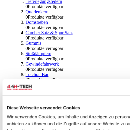
Tieferlegungsfedern
0
Produkte verfügbar
Querlenkern
0
Produkte verfügbar
Domstreben
0
Produkte verfügbar
Camber Satz & Spur Satz
0
Produkte verfügbar
Gummis
0
Produkte verfügbar
Stoßdämpfern
0
Produkte verfügbar
Gewindefahrwerk
0
Produkte verfügbar
Traction Bar
0
Produkte verfügbar
Stabilisator & Zubehör
0
Produkte verfügbar
Kugeln & Abdeckungen
0
Produkte verfügbar
Radlagern & Naben
Diese Webseite verwendet Cookies
0
Produkte verfügbar
Räder und Zubehör
Wir verwenden Cookies, um Inhalte und Anzeigen zu personal
anbieten zu können und die Zugriffe auf unsere Website zu 
0
Produkte verfügbar