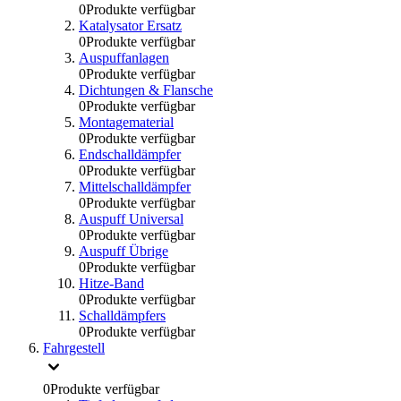
0
Produkte verfügbar
Katalysator Ersatz
0
Produkte verfügbar
Auspuffanlagen
0
Produkte verfügbar
Dichtungen & Flansche
0
Produkte verfügbar
Montagematerial
0
Produkte verfügbar
Endschalldämpfer
0
Produkte verfügbar
Mittelschalldämpfer
0
Produkte verfügbar
Auspuff Universal
0
Produkte verfügbar
Auspuff Übrige
0
Produkte verfügbar
Hitze-Band
0
Produkte verfügbar
Schalldämpfers
0
Produkte verfügbar
Fahrgestell
0
Produkte verfügbar