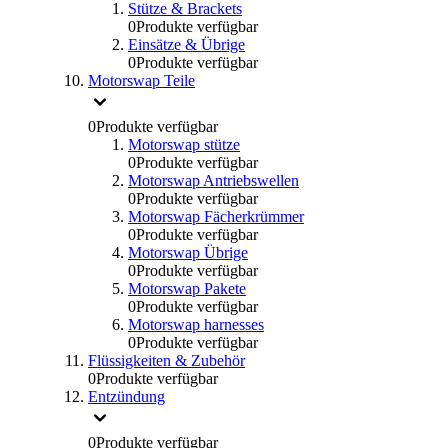
Stütze & Brackets
0
Produkte verfügbar
Einsätze & Übrige
0
Produkte verfügbar
Motorswap Teile
0
Produkte verfügbar
Motorswap stütze
0
Produkte verfügbar
Motorswap Antriebswellen
0
Produkte verfügbar
Motorswap Fächerkrümmer
0
Produkte verfügbar
Motorswap Übrige
0
Produkte verfügbar
Motorswap Pakete
0
Produkte verfügbar
Motorswap harnesses
0
Produkte verfügbar
Flüssigkeiten & Zubehör
0
Produkte verfügbar
Entzündung
0
Produkte verfügbar