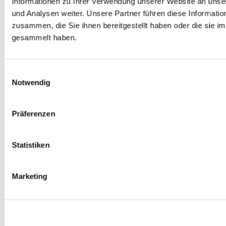
Informationen zu Ihrer Verwendung unserer Website an unse
Spurverbreiterungen
und Analysen weiter. Unsere Partner führen diese Informati
0
Produkte verfügbar
zusammen, die Sie ihnen bereitgestellt haben oder die sie 
Radmuttern
0
Produkte verfügbar
gesammelt haben.
Gewindestangen
0
Produkte verfügbar
Velgen Übrige
0
Produkte verfügbar
Einwilligungsauswahl
Felgen | Räder
Notwendig
0
Produkte verfügbar
Reifen
0
Produkte verfügbar
Präferenzen
Bremsen
0
Produkte verfügbar
Statistiken
Bremsscheiben
0
Produkte verfügbar
Bremsbeläge
Marketing
0
Produkte verfügbar
Bremssätteln
0
Produkte verfügbar
Stahl geflochten Bremsschlauch
0
Produkte verfügbar
Big Brake Satz