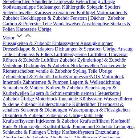
Nebelleuchten
Standleute
Lampesatz
Beleuchtung Übrige
Stoßstangenlippe
Stoßstangen
Kühlergrille
Spiegeln
Spoilers
Seitenschweller
Karosserie reparieren
Kotflügel
Motorhauben &
Zubehör
Heckklappen & Zubehör
Fenstern | Dächer | Zubehör
Carbon & Polyester Teile
Windabweiser
Abschleppöse
Stickers &
Folien
Karosserie Übrige
Motor
Flüssigkeiten & Zubehör
Einlasssystem
Ansaugkrümmer
Drosselklappe & Adapters
Dichtungen & Sensoren
Übrige Ansaug
Teile
Lufteinlass & Filters
Luftfiltersysteme
Luftfiltern
Universal
Röhren & Zubehör
Luftfilter Zubehör
Zylinderkopf & Zubehör
Verteilung
Dichtungen & Zubehör
Nockenwellen
Nockenwelle
Riemenscheiben
ventile & Zubehör
Styling Teile
Übrige
Zylinderkopf & Zubehör
Turbo/Kompressor/NOS
Motorblock
Innenteile
Zahnriemen & Pumpen
Lagern & Wellendichtring
Schrauben & Muttern
Kolben & Zubehör
Pleuelstangen &
Kurbelwellen
Lagern & Schmiermitteln
riemen | Steuerkette |
Zubehör
Übrige Moterblock Innenteile
Kühlsystem
Wasserkühlern
& kleine Zubehör
Kühlerschläuche
Kühlerlüfter
Thermostat &
schalters
Sensoren & Dichtungen
Wasserpumpen & Flüssigkeiten
Ölkühlern & Zubehör
Zubehör & Übrige kühl Teile
Kraftstoffsystem
Injektoren & Zubehör
Kraftstofffiltern
Kraftstoff
Rails & Druckregler
Kraftstofftank, Pumpe und Zubehör
Leitungen,
Schlauche & Fittingen
Übrige Kraftstoffsystem
Entzündung
Zündanlage & Zubehör
Zündkabels
Zündkerzen
Zündanlage