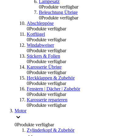
Lampesatz
0
Produkte verfügbar
Beleuchtung Übrige
0
Produkte verfügbar
Abschleppöse
0
Produkte verfügbar
Kotflügel
0
Produkte verfügbar
Windabweiser
0
Produkte verfügbar
Stickers & Folien
0
Produkte verfügbar
Karosserie Übrige
0
Produkte verfügbar
Heckklappen & Zubehör
0
Produkte verfügbar
Fenstern | Dächer | Zubehör
0
Produkte verfügbar
Karosserie reparieren
0
Produkte verfügbar
Motor
0
Produkte verfügbar
Zylinderkopf & Zubehör