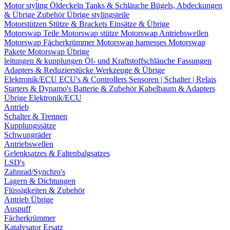
Motor styling
Öldeckeln
Tanks & Schläuche
Bügels, Abdeckungen
& Übrige Zubehör
Übrige stylingsteile
Motorstützen
Stütze & Brackets
Einsätze & Übrige
Motorswap Teile
Motorswap stütze
Motorswap Antriebswellen
Motorswap Fächerkrümmer
Motorswap harnesses
Motorswap
Pakete
Motorswap Übrige
leitungen & kupplungen
Öl- und Kraftstoffschläuche
Fassungen
Adapters & Reduzierstücke
Werkzeuge & Übrige
Elektronik/ECU
ECU's & Controllers
Sensoren | Schalter | Relais
Starters & Dynamo's
Batterie & Zubehör
Kabelbaum & Adapters
Übrige Elektronik/ECU
Antrieb
Schalter & Trennen
Kupplungssätze
Schwungräder
Antriebswellen
Gelenksatzes & Faltenbalgsatzes
LSD's
Zahnrad/Synchro's
Lagern & Dichtungen
Flüssigkeiten & Zubehör
Antrieb Übrige
Auspuff
Fächerkrümmer
Katalysator Ersatz