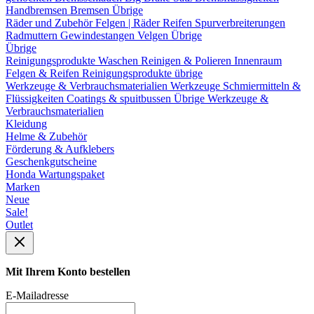
Handbremsen
Bremsen Übrige
Räder und Zubehör
Felgen | Räder
Reifen
Spurverbreiterungen
Radmuttern
Gewindestangen
Velgen Übrige
Übrige
Reinigungsprodukte
Waschen
Reinigen & Polieren
Innenraum
Felgen & Reifen
Reinigungsprodukte übrige
Werkzeuge & Verbrauchsmaterialien
Werkzeuge
Schmiermitteln &
Flüssigkeiten
Coatings & spuitbussen
Übrige Werkzeuge &
Verbrauchsmaterialien
Kleidung
Helme & Zubehör
Förderung & Aufklebers
Geschenkgutscheine
Honda Wartungspaket
Marken
Neue
Sale!
Outlet
Mit Ihrem Konto bestellen
E-Mailadresse