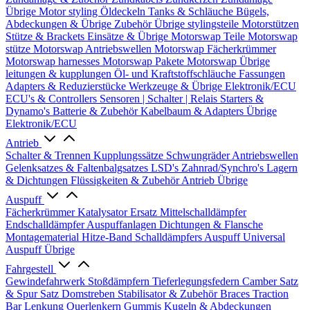
Übrige
Motor styling
Öldeckeln
Tanks & Schläuche
Bügels,
Abdeckungen & Übrige Zubehör
Übrige stylingsteile
Motorstützen
Stütze & Brackets
Einsätze & Übrige
Motorswap Teile
Motorswap
stütze
Motorswap Antriebswellen
Motorswap Fächerkrümmer
Motorswap harnesses
Motorswap Pakete
Motorswap Übrige
leitungen & kupplungen
Öl- und Kraftstoffschläuche
Fassungen
Adapters & Reduzierstücke
Werkzeuge & Übrige
Elektronik/ECU
ECU's & Controllers
Sensoren | Schalter | Relais
Starters &
Dynamo's
Batterie & Zubehör
Kabelbaum & Adapters
Übrige
Elektronik/ECU
Antrieb
Schalter & Trennen
Kupplungssätze
Schwungräder
Antriebswellen
Gelenksatzes & Faltenbalgsatzes
LSD's
Zahnrad/Synchro's
Lagern
& Dichtungen
Flüssigkeiten & Zubehör
Antrieb Übrige
Auspuff
Fächerkrümmer
Katalysator Ersatz
Mittelschalldämpfer
Endschalldämpfer
Auspuffanlagen
Dichtungen & Flansche
Montagematerial
Hitze-Band
Schalldämpfers
Auspuff Universal
Auspuff Übrige
Fahrgestell
Gewindefahrwerk
Stoßdämpfern
Tieferlegungsfedern
Camber Satz
& Spur Satz
Domstreben
Stabilisator & Zubehör
Braces
Traction
Bar
Lenkung
Querlenkern
Gummis
Kugeln & Abdeckungen