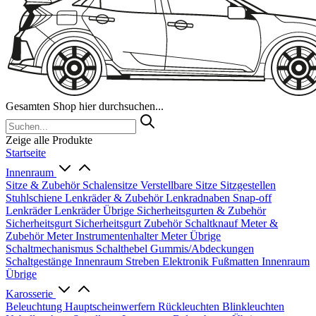
Gesamten Shop hier durchsuchen...
Zeige alle Produkte
Startseite
Innenraum
Sitze & Zubehör
Schalensitze
Verstellbare Sitze
Sitzgestellen
Stuhlschiene
Lenkräder & Zubehör
Lenkradnaben
Snap-off
Lenkräder
Lenkräder Übrige
Sicherheitsgurten & Zubehör
Sicherheitsgurt
Sicherheitsgurt Zubehör
Schaltknauf
Meter &
Zubehör
Meter
Instrumentenhalter
Meter Übrige
Schaltmechanismus
Schalthebel
Gummis/Abdeckungen
Schaltgestänge
Innenraum Streben
Elektronik
Fußmatten
Innenraum
Übrige
Karosserie
Beleuchtung
Hauptscheinwerfern
Rückleuchten
Blinkleuchten