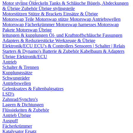
Motor styling
Öldeckeln
Tanks & Schläuche
Bügels, Abdeckungen
& Übrige Zubehör
Übrige stylingsteile
Motorstützen
Stütze & Brackets
Einsätze & Übrige
Motorswap Teile
Motorswap stütze
Motorswap Antriebswellen
Motorswap Fächerkrümmer
Motorswap harnesses
Motorswap
Pakete
Motorswap Übrige
leitungen & kupplungen
Öl- und Kraftstoffschläuche
Fassungen
Adapters & Reduzierstücke
Werkzeuge & Übrige
Elektronik/ECU
ECU's & Controllers
Sensoren | Schalter | Relais
Starters & Dynamo's
Batterie & Zubehör
Kabelbaum & Adapters
Übrige Elektronik/ECU
Antrieb
Schalter & Trennen
Kupplungssätze
Schwungräder
Antriebswellen
Gelenksatzes & Faltenbalgsatzes
LSD's
Zahnrad/Synchro's
Lagern & Dichtungen
Flüssigkeiten & Zubehör
Antrieb Übrige
Auspuff
Fächerkrümmer
Katalysator Ersatz