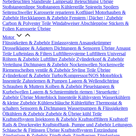
Nebelleuchten
Standleute
Lampesatz
Beleuchtung Übrige
Stoßstangenlippe
Stoßstangen
Kühlergrille
Spiegeln
Spoilers
Seitenschweller
Karosserie reparieren
Kotflügel
Motorhauben &
Zubehör
Heckklappen & Zubehör
Fenstern | Dächer | Zubehör
Carbon & Polyester Teile
Windabweiser
Abschleppöse
Stickers &
Folien
Karosserie Übrige
Motor
Flüssigkeiten & Zubehör
Einlasssystem
Ansaugkrümmer
Drosselklappe & Adapters
Dichtungen & Sensoren
Übrige Ansaug
Teile
Lufteinlass & Filters
Luftfiltersysteme
Luftfiltern
Universal
Röhren & Zubehör
Luftfilter Zubehör
Zylinderkopf & Zubehör
Verteilung
Dichtungen & Zubehör
Nockenwellen
Nockenwelle
Riemenscheiben
ventile & Zubehör
Styling Teile
Übrige
Zylinderkopf & Zubehör
Turbo/Kompressor/NOS
Motorblock
Innenteile
Zahnriemen & Pumpen
Lagern & Wellendichtring
Schrauben & Muttern
Kolben & Zubehör
Pleuelstangen &
Kurbelwellen
Lagern & Schmiermitteln
riemen | Steuerkette |
Zubehör
Übrige Moterblock Innenteile
Kühlsystem
Wasserkühlern
& kleine Zubehör
Kühlerschläuche
Kühlerlüfter
Thermostat &
schalters
Sensoren & Dichtungen
Wasserpumpen & Flüssigkeiten
Ölkühlern & Zubehör
Zubehör & Übrige kühl Teile
Kraftstoffsystem
Injektoren & Zubehör
Kraftstofffiltern
Kraftstoff
Rails & Druckregler
Kraftstofftank, Pumpe und Zubehör
Leitungen,
Schlauche & Fittingen
Übrige Kraftstoffsystem
Entzündung
Zündanlage & Zubehör
Zündkabels
Zündkerzen
Zündanlage