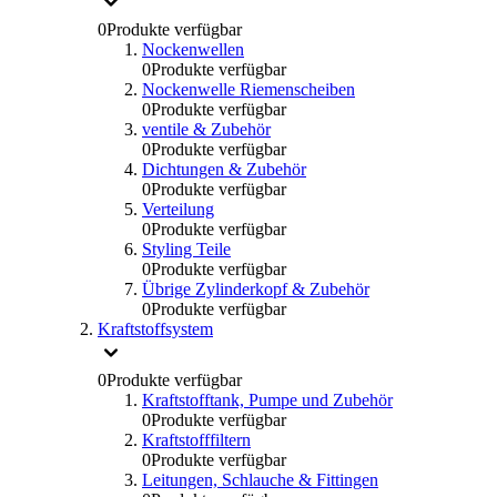
0
Produkte verfügbar
Nockenwellen
0
Produkte verfügbar
Nockenwelle Riemenscheiben
0
Produkte verfügbar
ventile & Zubehör
0
Produkte verfügbar
Dichtungen & Zubehör
0
Produkte verfügbar
Verteilung
0
Produkte verfügbar
Styling Teile
0
Produkte verfügbar
Übrige Zylinderkopf & Zubehör
0
Produkte verfügbar
Kraftstoffsystem
0
Produkte verfügbar
Kraftstofftank, Pumpe und Zubehör
0
Produkte verfügbar
Kraftstofffiltern
0
Produkte verfügbar
Leitungen, Schlauche & Fittingen