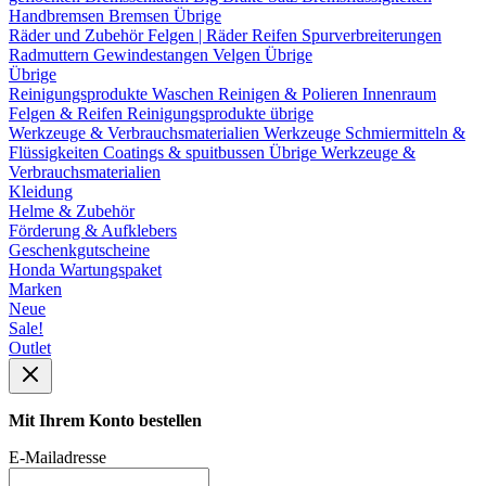
Handbremsen
Bremsen Übrige
Räder und Zubehör
Felgen | Räder
Reifen
Spurverbreiterungen
Radmuttern
Gewindestangen
Velgen Übrige
Übrige
Reinigungsprodukte
Waschen
Reinigen & Polieren
Innenraum
Felgen & Reifen
Reinigungsprodukte übrige
Werkzeuge & Verbrauchsmaterialien
Werkzeuge
Schmiermitteln &
Flüssigkeiten
Coatings & spuitbussen
Übrige Werkzeuge &
Verbrauchsmaterialien
Kleidung
Helme & Zubehör
Förderung & Aufklebers
Geschenkgutscheine
Honda Wartungspaket
Marken
Neue
Sale!
Outlet
Mit Ihrem Konto bestellen
E-Mailadresse