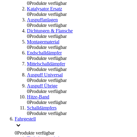
0
Produkte verfügbar
Katalysator Ersatz
0
Produkte verfügbar
Auspuffanlagen
0
Produkte verfügbar
Dichtungen & Flansche
0
Produkte verfügbar
Montagematerial
0
Produkte verfügbar
Endschalldämpfer
0
Produkte verfügbar
Mittelschalldämpfer
0
Produkte verfügbar
Auspuff Universal
0
Produkte verfügbar
Auspuff Übrige
0
Produkte verfügbar
Hitze-Band
0
Produkte verfügbar
Schalldämpfers
0
Produkte verfügbar
Fahrgestell
0
Produkte verfügbar