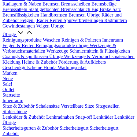
Radlagern & Naben
Bremsen
Bremsscheiben
Bremsbeläge
Bremssätteln
Stahl geflochten Bremsschlauch
Big Brake Satz
Bremsflüssigkeiten
Handbremsen
Bremsen Übrige
Räder und
Zubehör
Felgen | Räder
Reifen
Spurverbreiterungen
Radmuttern
Gewindestangen
Velgen Übrige
Übrige
Reinigungsprodukte
Waschen
Reinigen & Polieren
Innenraum
Felgen & Reifen
Reinigungsprodukte übrige
Werkzeuge &
Verbrauchsmaterialien
Werkzeuge
Schmiermitteln & Flüssigkeiten
Coatings & spuitbussen
Übrige Werkzeuge & Verbrauchsmaterialien
Kleidung
Helme & Zubehör
Förderung & Aufklebers
Geschenkgutscheine
Honda Wartungspaket
Marken
Neue
Sale!
Outlet
Startseite
Innenraum
Sitze & Zubehör
Schalensitze
Verstellbare Sitze
Sitzgestellen
Stuhlschiene
Lenkräder & Zubehör
Lenkradnaben
Snap-off
Lenkräder
Lenkräder
Übrige
Sicherheitsgurten & Zubehör
Sicherheitsgurt
Sicherheitsgurt
Zubehör