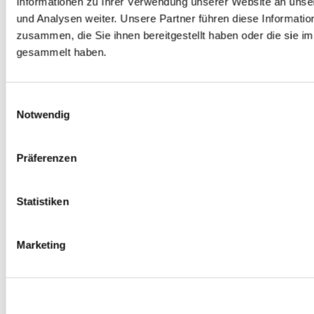
Informationen zu Ihrer Verwendung unserer Website an unse
Spurverbreiterungen
und Analysen weiter. Unsere Partner führen diese Informati
0
Produkte verfügbar
zusammen, die Sie ihnen bereitgestellt haben oder die sie 
Radmuttern
0
Produkte verfügbar
gesammelt haben.
Gewindestangen
0
Produkte verfügbar
Velgen Übrige
0
Produkte verfügbar
Einwilligungsauswahl
Felgen | Räder
Notwendig
0
Produkte verfügbar
Reifen
0
Produkte verfügbar
Präferenzen
Bremsen
0
Produkte verfügbar
Statistiken
Bremsscheiben
0
Produkte verfügbar
Bremsbeläge
Marketing
0
Produkte verfügbar
Bremssätteln
0
Produkte verfügbar
Stahl geflochten Bremsschlauch
0
Produkte verfügbar
Big Brake Satz