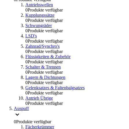
Antriebswellen
0
Produkte verfügbar
Kupplungssätze
0
Produkte verfügbar
Schwungräder
0
Produkte verfügbar
LSD's
0
Produkte verfügbar
Zahnrad/Synchro's
0
Produkte verfügbar
Flüssigkeiten & Zubehör
0
Produkte verfügbar
Schalter & Trennen
0
Produkte verfügbar
Lagern & Dichtungen
0
Produkte verfügbar
Gelenksatzes & Faltenbalgsatzes
0
Produkte verfügbar
Antrieb Übrige
0
Produkte verfügbar
Auspuff
0
Produkte verfügbar
Fächerkrümmer