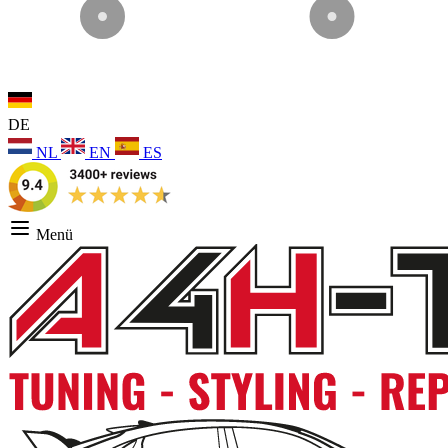
DE
NL
EN
ES
Menü