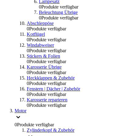
Lampesatz
0
Produkte verfügbar
Beleuchtung Übrige
0
Produkte verfügbar
Abschleppöse
0
Produkte verfügbar
Kotflügel
0
Produkte verfügbar
Windabweiser
0
Produkte verfügbar
Stickers & Folien
0
Produkte verfügbar
Karosserie Übrige
0
Produkte verfügbar
Heckklappen & Zubehör
0
Produkte verfügbar
Fenstern | Dächer | Zubehör
0
Produkte verfügbar
Karosserie reparieren
0
Produkte verfügbar
Motor
0
Produkte verfügbar
Zylinderkopf & Zubehör