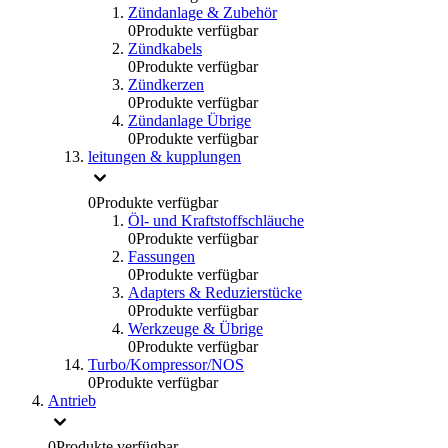
Zündanlage & Zubehör
0
Produkte verfügbar
Zündkabels
0
Produkte verfügbar
Zündkerzen
0
Produkte verfügbar
Zündanlage Übrige
0
Produkte verfügbar
leitungen & kupplungen
0
Produkte verfügbar
Öl- und Kraftstoffschläuche
0
Produkte verfügbar
Fassungen
0
Produkte verfügbar
Adapters & Reduzierstücke
0
Produkte verfügbar
Werkzeuge & Übrige
0
Produkte verfügbar
Turbo/Kompressor/NOS
0
Produkte verfügbar
Antrieb
0
Produkte verfügbar