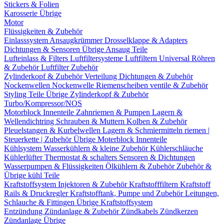
Stickers & Folien
Karosserie Übrige
Motor
Flüssigkeiten & Zubehör
Einlasssystem
Ansaugkrümmer
Drosselklappe & Adapters
Dichtungen & Sensoren
Übrige Ansaug Teile
Lufteinlass & Filters
Luftfiltersysteme
Luftfiltern
Universal Röhren
& Zubehör
Luftfilter Zubehör
Zylinderkopf & Zubehör
Verteilung
Dichtungen & Zubehör
Nockenwellen
Nockenwelle Riemenscheiben
ventile & Zubehör
Styling Teile
Übrige Zylinderkopf & Zubehör
Turbo/Kompressor/NOS
Motorblock Innenteile
Zahnriemen & Pumpen
Lagern &
Wellendichtring
Schrauben & Muttern
Kolben & Zubehör
Pleuelstangen & Kurbelwellen
Lagern & Schmiermitteln
riemen |
Steuerkette | Zubehör
Übrige Moterblock Innenteile
Kühlsystem
Wasserkühlern & kleine Zubehör
Kühlerschläuche
Kühlerlüfter
Thermostat & schalters
Sensoren & Dichtungen
Wasserpumpen & Flüssigkeiten
Ölkühlern & Zubehör
Zubehör &
Übrige kühl Teile
Kraftstoffsystem
Injektoren & Zubehör
Kraftstofffiltern
Kraftstoff
Rails & Druckregler
Kraftstofftank, Pumpe und Zubehör
Leitungen,
Schlauche & Fittingen
Übrige Kraftstoffsystem
Entzündung
Zündanlage & Zubehör
Zündkabels
Zündkerzen
Zündanlage Übrige