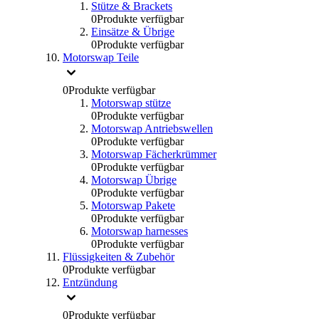
Stütze & Brackets
0
Produkte verfügbar
Einsätze & Übrige
0
Produkte verfügbar
Motorswap Teile
0
Produkte verfügbar
Motorswap stütze
0
Produkte verfügbar
Motorswap Antriebswellen
0
Produkte verfügbar
Motorswap Fächerkrümmer
0
Produkte verfügbar
Motorswap Übrige
0
Produkte verfügbar
Motorswap Pakete
0
Produkte verfügbar
Motorswap harnesses
0
Produkte verfügbar
Flüssigkeiten & Zubehör
0
Produkte verfügbar
Entzündung
0
Produkte verfügbar