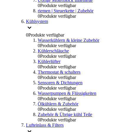
Übrige Moterblock Innenteile
0
Produkte verfügbar
riemen | Steuerkette | Zubehör
0
Produkte verfügbar
Kühlsystem
0
Produkte verfügbar
Wasserkühlern & kleine Zubehör
0
Produkte verfügbar
Kühlerschläuche
0
Produkte verfügbar
Kühlerlüfter
0
Produkte verfügbar
Thermostat & schalters
0
Produkte verfügbar
Sensoren & Dichtungen
0
Produkte verfügbar
Wasserpumpen & Flüssigkeiten
0
Produkte verfügbar
Ölkühlern & Zubehör
0
Produkte verfügbar
Zubehör & Übrige kühl Teile
0
Produkte verfügbar
Lufteinlass & Filters