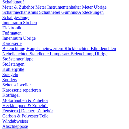
Schaltknauf
Meter & Zubehör
Meter
Instrumentenhalter
Meter Übrige
Schaltmechanismus
Schalthebel
Gummis/Abdeckungen
Schaltgestänge
Innenraum Streben
Elektronik
Fußmatten
Innenraum Übrige
Karosserie
Beleuchtung
Hauptscheinwerfern
Rückleuchten
Blinkleuchten
Nebelleuchten
Standleute
Lampesatz
Beleuchtung Übrige
Stoßstangenlippe
Stoßstangen
Kühlergrille
Spiegeln
Spoilers
Seitenschweller
Karosserie reparieren
Kotflügel
Motorhauben & Zubehör
Heckklappen & Zubehör
Fenstern | Dächer | Zubehör
Carbon & Polyester Teile
Windabweiser
Abschleppöse