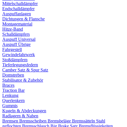
Mittelschalldämpfer
Endschalldämpfer
Auspuffanlagen
Dichtungen & Flansche
Montagematerial
Hitze-Band
Schalldämpfers
Auspuff Universal
Auspuff Übrige
Fahrgestell
Gewindefahrwerk
Stoßdämpfern
Tieferlegungsfedern
Camber Satz & Spur Satz
Domstreben
Stabilisator & Zubehör
Braces
Traction Bar
Lenkung
Querlenkern
Gummis
Kugeln & Abdeckungen
Radlagern & Naben
Bremsen
Bremsscheiben
Bremsbeläge
Bremssätteln
Stahl
geflochten Bremsschlauch
Big Brake Satz
Bremsflüssigkeiten