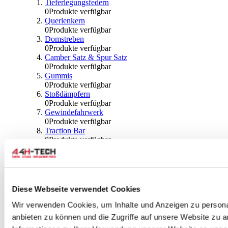
Tieferlegungsfedern
0
Produkte verfügbar
Querlenkern
0
Produkte verfügbar
Domstreben
0
Produkte verfügbar
Camber Satz & Spur Satz
0
Produkte verfügbar
Gummis
0
Produkte verfügbar
Stoßdämpfern
0
Produkte verfügbar
Gewindefahrwerk
0
Produkte verfügbar
Traction Bar
0
Produkte verfügbar
Stabilisator & Zubehör
0
Produkte verfügbar
Kugeln & Abdeckungen
0
Produkte verfügbar
Radlagern & Naben
Diese Webseite verwendet Cookies
0
Produkte verfügbar
Räder und Zubehör
Wir verwenden Cookies, um Inhalte und Anzeigen zu personal
anbieten zu können und die Zugriffe auf unsere Website zu 
0
Produkte verfügbar