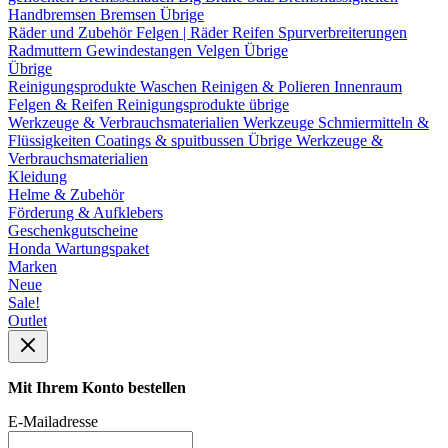
Handbremsen
Bremsen Übrige
Räder und Zubehör
Felgen | Räder
Reifen
Spurverbreiterungen
Radmuttern
Gewindestangen
Velgen Übrige
Übrige
Reinigungsprodukte
Waschen
Reinigen & Polieren
Innenraum
Felgen & Reifen
Reinigungsprodukte übrige
Werkzeuge & Verbrauchsmaterialien
Werkzeuge
Schmiermitteln &
Flüssigkeiten
Coatings & spuitbussen
Übrige Werkzeuge &
Verbrauchsmaterialien
Kleidung
Helme & Zubehör
Förderung & Aufklebers
Geschenkgutscheine
Honda Wartungspaket
Marken
Neue
Sale!
Outlet
Mit Ihrem Konto bestellen
E-Mailadresse