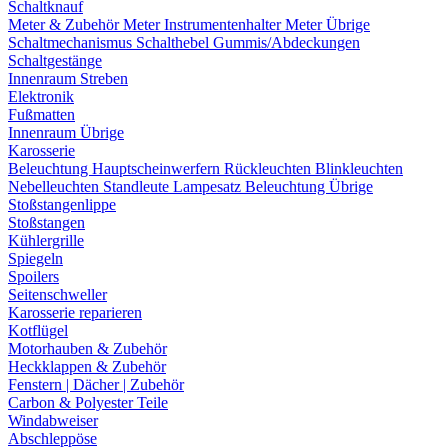
Schaltknauf
Meter & Zubehör
Meter
Instrumentenhalter
Meter Übrige
Schaltmechanismus
Schalthebel
Gummis/Abdeckungen
Schaltgestänge
Innenraum Streben
Elektronik
Fußmatten
Innenraum Übrige
Karosserie
Beleuchtung
Hauptscheinwerfern
Rückleuchten
Blinkleuchten
Nebelleuchten
Standleute
Lampesatz
Beleuchtung Übrige
Stoßstangenlippe
Stoßstangen
Kühlergrille
Spiegeln
Spoilers
Seitenschweller
Karosserie reparieren
Kotflügel
Motorhauben & Zubehör
Heckklappen & Zubehör
Fenstern | Dächer | Zubehör
Carbon & Polyester Teile
Windabweiser
Abschleppöse