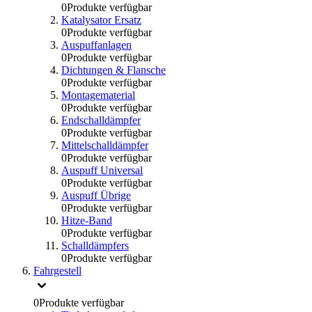
0
Produkte verfügbar
Katalysator Ersatz
0
Produkte verfügbar
Auspuffanlagen
0
Produkte verfügbar
Dichtungen & Flansche
0
Produkte verfügbar
Montagematerial
0
Produkte verfügbar
Endschalldämpfer
0
Produkte verfügbar
Mittelschalldämpfer
0
Produkte verfügbar
Auspuff Universal
0
Produkte verfügbar
Auspuff Übrige
0
Produkte verfügbar
Hitze-Band
0
Produkte verfügbar
Schalldämpfers
0
Produkte verfügbar
Fahrgestell
0
Produkte verfügbar