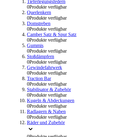
Tieferlegungsfedern
0
Produkte verfügbar
Querlenkern
0
Produkte verfügbar
Domstreben
0
Produkte verfügbar
Camber Satz & Spur Satz
0
Produkte verfügbar
Gummis
0
Produkte verfügbar
Stoßdämpfern
0
Produkte verfügbar
Gewindefahrwerk
0
Produkte verfügbar
Traction Bar
0
Produkte verfügbar
Stabilisator & Zubehör
0
Produkte verfügbar
Kugeln & Abdeckungen
0
Produkte verfügbar
Radlagern & Naben
0
Produkte verfügbar
Räder und Zubehör
0
Produkte verfügbar