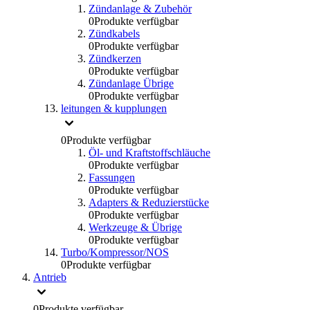
Zündanlage & Zubehör
0
Produkte verfügbar
Zündkabels
0
Produkte verfügbar
Zündkerzen
0
Produkte verfügbar
Zündanlage Übrige
0
Produkte verfügbar
leitungen & kupplungen
0
Produkte verfügbar
Öl- und Kraftstoffschläuche
0
Produkte verfügbar
Fassungen
0
Produkte verfügbar
Adapters & Reduzierstücke
0
Produkte verfügbar
Werkzeuge & Übrige
0
Produkte verfügbar
Turbo/Kompressor/NOS
0
Produkte verfügbar
Antrieb
0
Produkte verfügbar