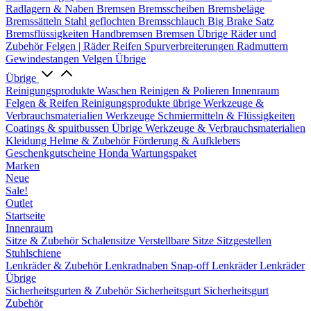
Radlagern & Naben
Bremsen
Bremsscheiben
Bremsbeläge
Bremssätteln
Stahl geflochten Bremsschlauch
Big Brake Satz
Bremsflüssigkeiten
Handbremsen
Bremsen Übrige
Räder und
Zubehör
Felgen | Räder
Reifen
Spurverbreiterungen
Radmuttern
Gewindestangen
Velgen Übrige
Übrige
Reinigungsprodukte
Waschen
Reinigen & Polieren
Innenraum
Felgen & Reifen
Reinigungsprodukte übrige
Werkzeuge &
Verbrauchsmaterialien
Werkzeuge
Schmiermitteln & Flüssigkeiten
Coatings & spuitbussen
Übrige Werkzeuge & Verbrauchsmaterialien
Kleidung
Helme & Zubehör
Förderung & Aufklebers
Geschenkgutscheine
Honda Wartungspaket
Marken
Neue
Sale!
Outlet
Startseite
Innenraum
Sitze & Zubehör
Schalensitze
Verstellbare Sitze
Sitzgestellen
Stuhlschiene
Lenkräder & Zubehör
Lenkradnaben
Snap-off
Lenkräder
Lenkräder
Übrige
Sicherheitsgurten & Zubehör
Sicherheitsgurt
Sicherheitsgurt
Zubehör