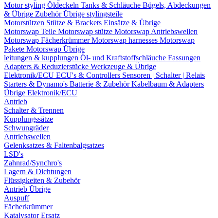
Motor styling
Öldeckeln
Tanks & Schläuche
Bügels, Abdeckungen
& Übrige Zubehör
Übrige stylingsteile
Motorstützen
Stütze & Brackets
Einsätze & Übrige
Motorswap Teile
Motorswap stütze
Motorswap Antriebswellen
Motorswap Fächerkrümmer
Motorswap harnesses
Motorswap
Pakete
Motorswap Übrige
leitungen & kupplungen
Öl- und Kraftstoffschläuche
Fassungen
Adapters & Reduzierstücke
Werkzeuge & Übrige
Elektronik/ECU
ECU's & Controllers
Sensoren | Schalter | Relais
Starters & Dynamo's
Batterie & Zubehör
Kabelbaum & Adapters
Übrige Elektronik/ECU
Antrieb
Schalter & Trennen
Kupplungssätze
Schwungräder
Antriebswellen
Gelenksatzes & Faltenbalgsatzes
LSD's
Zahnrad/Synchro's
Lagern & Dichtungen
Flüssigkeiten & Zubehör
Antrieb Übrige
Auspuff
Fächerkrümmer
Katalysator Ersatz