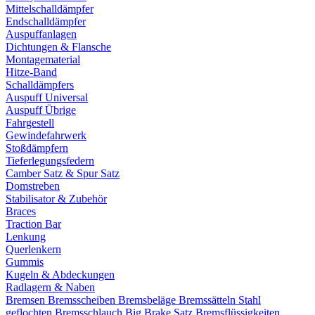
Mittelschalldämpfer
Endschalldämpfer
Auspuffanlagen
Dichtungen & Flansche
Montagematerial
Hitze-Band
Schalldämpfers
Auspuff Universal
Auspuff Übrige
Fahrgestell
Gewindefahrwerk
Stoßdämpfern
Tieferlegungsfedern
Camber Satz & Spur Satz
Domstreben
Stabilisator & Zubehör
Braces
Traction Bar
Lenkung
Querlenkern
Gummis
Kugeln & Abdeckungen
Radlagern & Naben
Bremsen
Bremsscheiben
Bremsbeläge
Bremssätteln
Stahl
geflochten Bremsschlauch
Big Brake Satz
Bremsflüssigkeiten