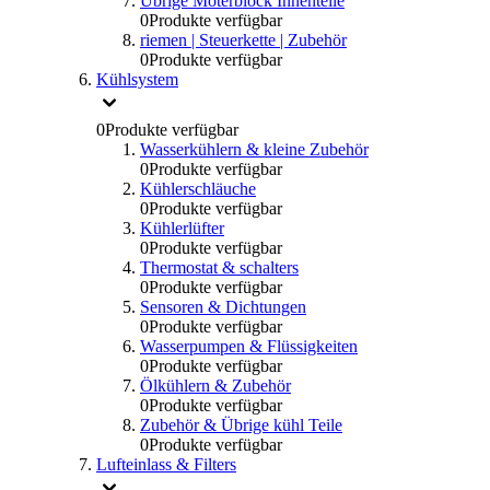
Übrige Moterblock Innenteile
0
Produkte verfügbar
riemen | Steuerkette | Zubehör
0
Produkte verfügbar
Kühlsystem
0
Produkte verfügbar
Wasserkühlern & kleine Zubehör
0
Produkte verfügbar
Kühlerschläuche
0
Produkte verfügbar
Kühlerlüfter
0
Produkte verfügbar
Thermostat & schalters
0
Produkte verfügbar
Sensoren & Dichtungen
0
Produkte verfügbar
Wasserpumpen & Flüssigkeiten
0
Produkte verfügbar
Ölkühlern & Zubehör
0
Produkte verfügbar
Zubehör & Übrige kühl Teile
0
Produkte verfügbar
Lufteinlass & Filters