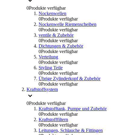
0
Produkte verfügbar
Nockenwellen
0
Produkte verfügbar
Nockenwelle Riemenscheiben
0
Produkte verfügbar
ventile & Zubehör
0
Produkte verfügbar
Dichtungen & Zubehör
0
Produkte verfügbar
Verteilung
0
Produkte verfügbar
Styling Teile
0
Produkte verfügbar
Übrige Zylinderkopf & Zubehör
0
Produkte verfügbar
Kraftstoffsystem
0
Produkte verfügbar
Kraftstofftank, Pumpe und Zubehör
0
Produkte verfügbar
Kraftstofffiltern
0
Produkte verfügbar
Leitungen, Schlauche & Fittingen