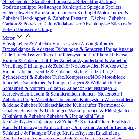
Nebelleuchten
Standleute
Lampesatz
Beleuchtung Übrige
Stoßstangenlippe
Stoßstangen
Kühlergrille
Spiegeln
Spoilers
Seitenschweller
Karosserie reparieren
Kotflügel
Motorhauben &
Zubehör
Heckklappen & Zubehör
Fenstern | Dächer | Zubehör
Carbon & Polyester Teile
Windabweiser
Abschleppöse
Stickers &
Folien
Karosserie Übrige
Motor
Flüssigkeiten & Zubehör
Einlasssystem
Ansaugkrümmer
Drosselklappe & Adapters
Dichtungen & Sensoren
Übrige Ansaug
Teile
Lufteinlass & Filters
Luftfiltersysteme
Luftfiltern
Universal
Röhren & Zubehör
Luftfilter Zubehör
Zylinderkopf & Zubehör
Verteilung
Dichtungen & Zubehör
Nockenwellen
Nockenwelle
Riemenscheiben
ventile & Zubehör
Styling Teile
Übrige
Zylinderkopf & Zubehör
Turbo/Kompressor/NOS
Motorblock
Innenteile
Zahnriemen & Pumpen
Lagern & Wellendichtring
Schrauben & Muttern
Kolben & Zubehör
Pleuelstangen &
Kurbelwellen
Lagern & Schmiermitteln
riemen | Steuerkette |
Zubehör
Übrige Moterblock Innenteile
Kühlsystem
Wasserkühlern
& kleine Zubehör
Kühlerschläuche
Kühlerlüfter
Thermostat &
schalters
Sensoren & Dichtungen
Wasserpumpen & Flüssigkeiten
Ölkühlern & Zubehör
Zubehör & Übrige kühl Teile
Kraftstoffsystem
Injektoren & Zubehör
Kraftstofffiltern
Kraftstoff
Rails & Druckregler
Kraftstofftank, Pumpe und Zubehör
Leitungen,
Schlauche & Fittingen
Übrige Kraftstoffsystem
Entzündung
Zündanlage & Zubehör
Zündkabels
Zündkerzen
Zündanlage