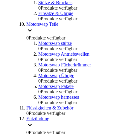
Stütze & Brackets
0
Produkte verfügbar
Einsätze & Übrige
0
Produkte verfügbar
Motorswap Teile
0
Produkte verfügbar
Motorswap stütze
0
Produkte verfügbar
Motorswap Antriebswellen
0
Produkte verfügbar
Motorswap Fächerkrümmer
0
Produkte verfügbar
Motorswap Übrige
0
Produkte verfügbar
Motorswap Pakete
0
Produkte verfügbar
Motorswap harnesses
0
Produkte verfügbar
Flüssigkeiten & Zubehör
0
Produkte verfügbar
Entzündung
0
Produkte verfügbar