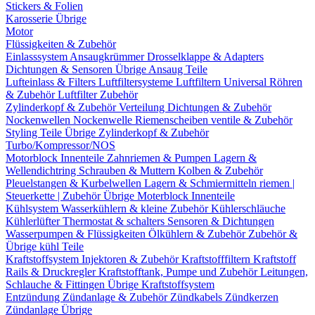
Stickers & Folien
Karosserie Übrige
Motor
Flüssigkeiten & Zubehör
Einlasssystem
Ansaugkrümmer
Drosselklappe & Adapters
Dichtungen & Sensoren
Übrige Ansaug Teile
Lufteinlass & Filters
Luftfiltersysteme
Luftfiltern
Universal Röhren
& Zubehör
Luftfilter Zubehör
Zylinderkopf & Zubehör
Verteilung
Dichtungen & Zubehör
Nockenwellen
Nockenwelle Riemenscheiben
ventile & Zubehör
Styling Teile
Übrige Zylinderkopf & Zubehör
Turbo/Kompressor/NOS
Motorblock Innenteile
Zahnriemen & Pumpen
Lagern &
Wellendichtring
Schrauben & Muttern
Kolben & Zubehör
Pleuelstangen & Kurbelwellen
Lagern & Schmiermitteln
riemen |
Steuerkette | Zubehör
Übrige Moterblock Innenteile
Kühlsystem
Wasserkühlern & kleine Zubehör
Kühlerschläuche
Kühlerlüfter
Thermostat & schalters
Sensoren & Dichtungen
Wasserpumpen & Flüssigkeiten
Ölkühlern & Zubehör
Zubehör &
Übrige kühl Teile
Kraftstoffsystem
Injektoren & Zubehör
Kraftstofffiltern
Kraftstoff
Rails & Druckregler
Kraftstofftank, Pumpe und Zubehör
Leitungen,
Schlauche & Fittingen
Übrige Kraftstoffsystem
Entzündung
Zündanlage & Zubehör
Zündkabels
Zündkerzen
Zündanlage Übrige