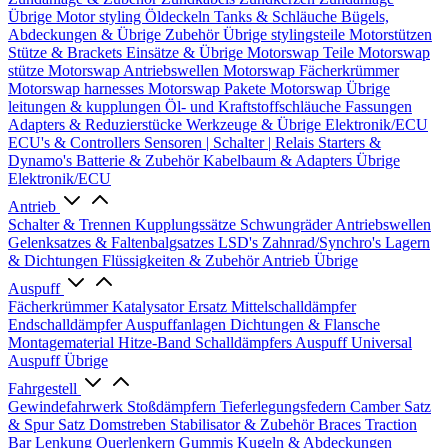
Übrige
Motor styling
Öldeckeln
Tanks & Schläuche
Bügels,
Abdeckungen & Übrige Zubehör
Übrige stylingsteile
Motorstützen
Stütze & Brackets
Einsätze & Übrige
Motorswap Teile
Motorswap
stütze
Motorswap Antriebswellen
Motorswap Fächerkrümmer
Motorswap harnesses
Motorswap Pakete
Motorswap Übrige
leitungen & kupplungen
Öl- und Kraftstoffschläuche
Fassungen
Adapters & Reduzierstücke
Werkzeuge & Übrige
Elektronik/ECU
ECU's & Controllers
Sensoren | Schalter | Relais
Starters &
Dynamo's
Batterie & Zubehör
Kabelbaum & Adapters
Übrige
Elektronik/ECU
Antrieb
Schalter & Trennen
Kupplungssätze
Schwungräder
Antriebswellen
Gelenksatzes & Faltenbalgsatzes
LSD's
Zahnrad/Synchro's
Lagern
& Dichtungen
Flüssigkeiten & Zubehör
Antrieb Übrige
Auspuff
Fächerkrümmer
Katalysator Ersatz
Mittelschalldämpfer
Endschalldämpfer
Auspuffanlagen
Dichtungen & Flansche
Montagematerial
Hitze-Band
Schalldämpfers
Auspuff Universal
Auspuff Übrige
Fahrgestell
Gewindefahrwerk
Stoßdämpfern
Tieferlegungsfedern
Camber Satz
& Spur Satz
Domstreben
Stabilisator & Zubehör
Braces
Traction
Bar
Lenkung
Querlenkern
Gummis
Kugeln & Abdeckungen