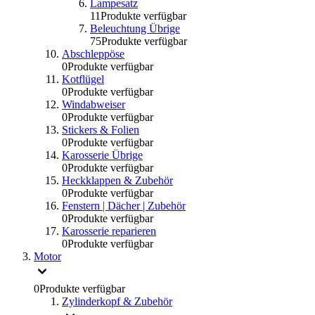
Lampesatz
11
Produkte verfügbar
Beleuchtung Übrige
75
Produkte verfügbar
Abschleppöse
0
Produkte verfügbar
Kotflügel
0
Produkte verfügbar
Windabweiser
0
Produkte verfügbar
Stickers & Folien
0
Produkte verfügbar
Karosserie Übrige
0
Produkte verfügbar
Heckklappen & Zubehör
0
Produkte verfügbar
Fenstern | Dächer | Zubehör
0
Produkte verfügbar
Karosserie reparieren
0
Produkte verfügbar
Motor
0
Produkte verfügbar
Zylinderkopf & Zubehör