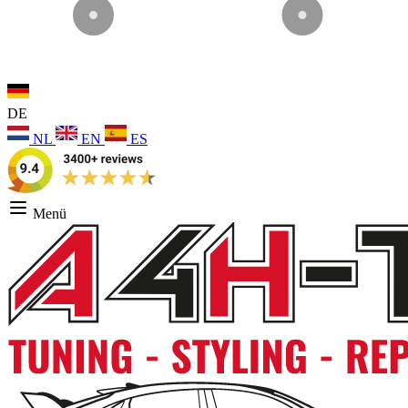
DE
NL
EN
ES
Menü