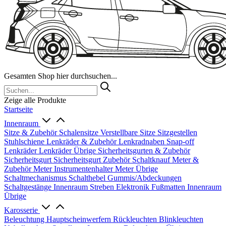
Gesamten Shop hier durchsuchen...
Zeige alle Produkte
Startseite
Innenraum
Sitze & Zubehör
Schalensitze
Verstellbare Sitze
Sitzgestellen
Stuhlschiene
Lenkräder & Zubehör
Lenkradnaben
Snap-off
Lenkräder
Lenkräder Übrige
Sicherheitsgurten & Zubehör
Sicherheitsgurt
Sicherheitsgurt Zubehör
Schaltknauf
Meter &
Zubehör
Meter
Instrumentenhalter
Meter Übrige
Schaltmechanismus
Schalthebel
Gummis/Abdeckungen
Schaltgestänge
Innenraum Streben
Elektronik
Fußmatten
Innenraum
Übrige
Karosserie
Beleuchtung
Hauptscheinwerfern
Rückleuchten
Blinkleuchten