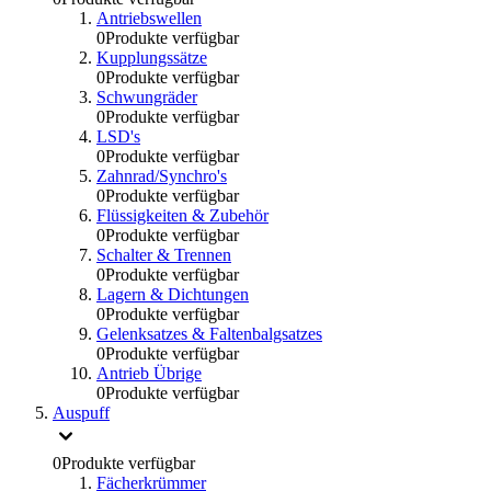
Antriebswellen
0
Produkte verfügbar
Kupplungssätze
0
Produkte verfügbar
Schwungräder
0
Produkte verfügbar
LSD's
0
Produkte verfügbar
Zahnrad/Synchro's
0
Produkte verfügbar
Flüssigkeiten & Zubehör
0
Produkte verfügbar
Schalter & Trennen
0
Produkte verfügbar
Lagern & Dichtungen
0
Produkte verfügbar
Gelenksatzes & Faltenbalgsatzes
0
Produkte verfügbar
Antrieb Übrige
0
Produkte verfügbar
Auspuff
0
Produkte verfügbar
Fächerkrümmer