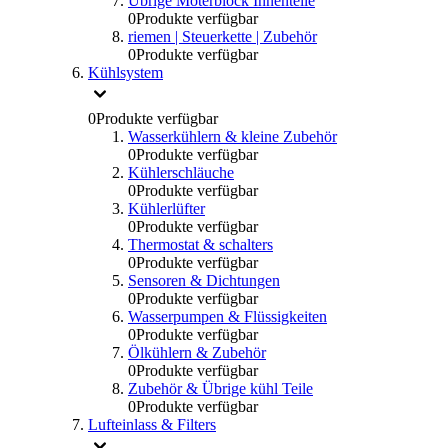
Übrige Moterblock Innenteile
0
Produkte verfügbar
riemen | Steuerkette | Zubehör
0
Produkte verfügbar
Kühlsystem
0
Produkte verfügbar
Wasserkühlern & kleine Zubehör
0
Produkte verfügbar
Kühlerschläuche
0
Produkte verfügbar
Kühlerlüfter
0
Produkte verfügbar
Thermostat & schalters
0
Produkte verfügbar
Sensoren & Dichtungen
0
Produkte verfügbar
Wasserpumpen & Flüssigkeiten
0
Produkte verfügbar
Ölkühlern & Zubehör
0
Produkte verfügbar
Zubehör & Übrige kühl Teile
0
Produkte verfügbar
Lufteinlass & Filters