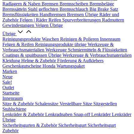
Radlagern & Naben
Bremsen
Bremsscheiben
Bremsbeläge
Bremssätteln
Stahl geflochten Bremsschlauch
Big Brake Satz
Bremsflüssigkeiten
Handbremsen
Bremsen Übrige
Räder und
Zubehör
Felgen | Räder
Reifen
Spurverbreiterungen
Radmuttern
Gewindestangen
Velgen Übrige
Übrige
Reinigungsprodukte
Waschen
Reinigen & Polieren
Innenraum
Felgen & Reifen
Reinigungsprodukte übrige
Werkzeuge &
Verbrauchsmaterialien
Werkzeuge
Schmiermitteln & Flüssigkeiten
Coatings & spuitbussen
Übrige Werkzeuge & Verbrauchsmaterialien
Kleidung
Helme & Zubehör
Förderung & Aufklebers
Geschenkgutscheine
Honda Wartungspaket
Marken
Neue
Sale!
Outlet
Startseite
Innenraum
Sitze & Zubehör
Schalensitze
Verstellbare Sitze
Sitzgestellen
Stuhlschiene
Lenkräder & Zubehör
Lenkradnaben
Snap-off
Lenkräder
Lenkräder
Übrige
Sicherheitsgurten & Zubehör
Sicherheitsgurt
Sicherheitsgurt
Zubehör