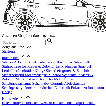
Gesamten Shop hier durchsuchen...
Zeige alle Produkte
Startseite
Innenraum
Sitze & Zubehör
Schalensitze
Verstellbare Sitze
Sitzgestellen
Stuhlschiene
Lenkräder & Zubehör
Lenkradnaben
Snap-off
Lenkräder
Lenkräder Übrige
Sicherheitsgurten & Zubehör
Sicherheitsgurt
Sicherheitsgurt Zubehör
Schaltknauf
Meter &
Zubehör
Meter
Instrumentenhalter
Meter Übrige
Schaltmechanismus
Schalthebel
Gummis/Abdeckungen
Schaltgestänge
Innenraum Streben
Elektronik
Fußmatten
Innenraum
Übrige
Karosserie
Beleuchtung
Hauptscheinwerfern
Rückleuchten
Blinkleuchten