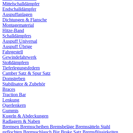
Mittelschalldämpfer
Endschalldämpfer
Auspuffanlagen
Dichtungen & Flansche
Montagematerial
Hitze-Band
Schalldämpfers
Auspuff Universal
Auspuff Übrige
Fahrgestell
Gewindefahrwerk
Stoßdämpfern
Tieferlegungsfedern
Camber Satz & Spur Satz
Domstreben
Stabilisator & Zubehör
Braces
Traction Bar
Lenkung
Querlenkern
Gummis
Kugeln & Abdeckungen
Radlagern & Naben
Bremsen
Bremsscheiben
Bremsbeläge
Bremssätteln
Stahl
geflochten Bremsschlauch
Big Brake Satz
Bremsflüssigkeiten