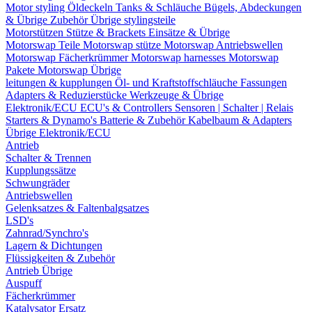
Motor styling
Öldeckeln
Tanks & Schläuche
Bügels, Abdeckungen
& Übrige Zubehör
Übrige stylingsteile
Motorstützen
Stütze & Brackets
Einsätze & Übrige
Motorswap Teile
Motorswap stütze
Motorswap Antriebswellen
Motorswap Fächerkrümmer
Motorswap harnesses
Motorswap
Pakete
Motorswap Übrige
leitungen & kupplungen
Öl- und Kraftstoffschläuche
Fassungen
Adapters & Reduzierstücke
Werkzeuge & Übrige
Elektronik/ECU
ECU's & Controllers
Sensoren | Schalter | Relais
Starters & Dynamo's
Batterie & Zubehör
Kabelbaum & Adapters
Übrige Elektronik/ECU
Antrieb
Schalter & Trennen
Kupplungssätze
Schwungräder
Antriebswellen
Gelenksatzes & Faltenbalgsatzes
LSD's
Zahnrad/Synchro's
Lagern & Dichtungen
Flüssigkeiten & Zubehör
Antrieb Übrige
Auspuff
Fächerkrümmer
Katalysator Ersatz