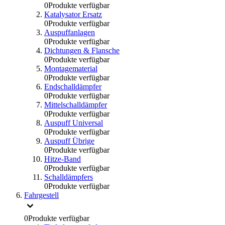
0
Produkte verfügbar
Katalysator Ersatz
0
Produkte verfügbar
Auspuffanlagen
0
Produkte verfügbar
Dichtungen & Flansche
0
Produkte verfügbar
Montagematerial
0
Produkte verfügbar
Endschalldämpfer
0
Produkte verfügbar
Mittelschalldämpfer
0
Produkte verfügbar
Auspuff Universal
0
Produkte verfügbar
Auspuff Übrige
0
Produkte verfügbar
Hitze-Band
0
Produkte verfügbar
Schalldämpfers
0
Produkte verfügbar
Fahrgestell
0
Produkte verfügbar