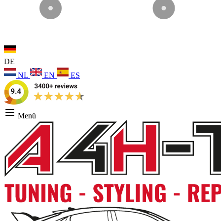
DE
NL
EN
ES
Menü