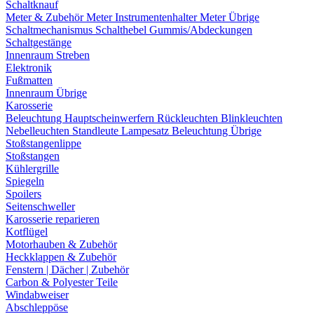
Schaltknauf
Meter & Zubehör
Meter
Instrumentenhalter
Meter Übrige
Schaltmechanismus
Schalthebel
Gummis/Abdeckungen
Schaltgestänge
Innenraum Streben
Elektronik
Fußmatten
Innenraum Übrige
Karosserie
Beleuchtung
Hauptscheinwerfern
Rückleuchten
Blinkleuchten
Nebelleuchten
Standleute
Lampesatz
Beleuchtung Übrige
Stoßstangenlippe
Stoßstangen
Kühlergrille
Spiegeln
Spoilers
Seitenschweller
Karosserie reparieren
Kotflügel
Motorhauben & Zubehör
Heckklappen & Zubehör
Fenstern | Dächer | Zubehör
Carbon & Polyester Teile
Windabweiser
Abschleppöse