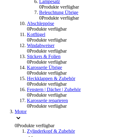
Lampesatz
0
Produkte verfügbar
Beleuchtung Übrige
0
Produkte verfügbar
Abschleppöse
0
Produkte verfügbar
Kotflügel
0
Produkte verfügbar
Windabweiser
0
Produkte verfügbar
Stickers & Folien
0
Produkte verfügbar
Karosserie Übrige
0
Produkte verfügbar
Heckklappen & Zubehör
0
Produkte verfügbar
Fenstern | Dächer | Zubehör
0
Produkte verfügbar
Karosserie reparieren
0
Produkte verfügbar
Motor
0
Produkte verfügbar
Zylinderkopf & Zubehör