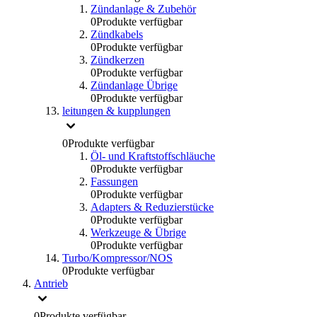
Zündanlage & Zubehör
0
Produkte verfügbar
Zündkabels
0
Produkte verfügbar
Zündkerzen
0
Produkte verfügbar
Zündanlage Übrige
0
Produkte verfügbar
leitungen & kupplungen
0
Produkte verfügbar
Öl- und Kraftstoffschläuche
0
Produkte verfügbar
Fassungen
0
Produkte verfügbar
Adapters & Reduzierstücke
0
Produkte verfügbar
Werkzeuge & Übrige
0
Produkte verfügbar
Turbo/Kompressor/NOS
0
Produkte verfügbar
Antrieb
0
Produkte verfügbar