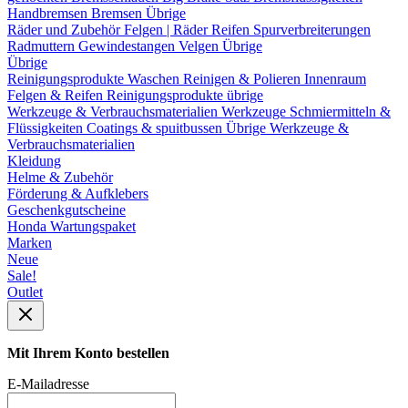
Handbremsen
Bremsen Übrige
Räder und Zubehör
Felgen | Räder
Reifen
Spurverbreiterungen
Radmuttern
Gewindestangen
Velgen Übrige
Übrige
Reinigungsprodukte
Waschen
Reinigen & Polieren
Innenraum
Felgen & Reifen
Reinigungsprodukte übrige
Werkzeuge & Verbrauchsmaterialien
Werkzeuge
Schmiermitteln &
Flüssigkeiten
Coatings & spuitbussen
Übrige Werkzeuge &
Verbrauchsmaterialien
Kleidung
Helme & Zubehör
Förderung & Aufklebers
Geschenkgutscheine
Honda Wartungspaket
Marken
Neue
Sale!
Outlet
Mit Ihrem Konto bestellen
E-Mailadresse