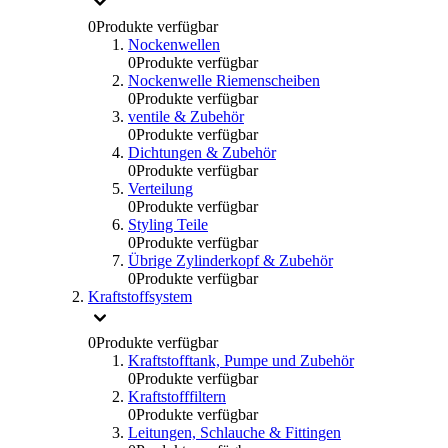
0
Produkte verfügbar
Nockenwellen
0
Produkte verfügbar
Nockenwelle Riemenscheiben
0
Produkte verfügbar
ventile & Zubehör
0
Produkte verfügbar
Dichtungen & Zubehör
0
Produkte verfügbar
Verteilung
0
Produkte verfügbar
Styling Teile
0
Produkte verfügbar
Übrige Zylinderkopf & Zubehör
0
Produkte verfügbar
Kraftstoffsystem
0
Produkte verfügbar
Kraftstofftank, Pumpe und Zubehör
0
Produkte verfügbar
Kraftstofffiltern
0
Produkte verfügbar
Leitungen, Schlauche & Fittingen