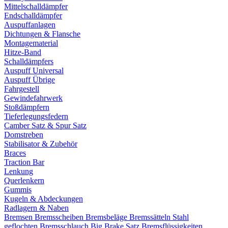
Mittelschalldämpfer
Endschalldämpfer
Auspuffanlagen
Dichtungen & Flansche
Montagematerial
Hitze-Band
Schalldämpfers
Auspuff Universal
Auspuff Übrige
Fahrgestell
Gewindefahrwerk
Stoßdämpfern
Tieferlegungsfedern
Camber Satz & Spur Satz
Domstreben
Stabilisator & Zubehör
Braces
Traction Bar
Lenkung
Querlenkern
Gummis
Kugeln & Abdeckungen
Radlagern & Naben
Bremsen
Bremsscheiben
Bremsbeläge
Bremssätteln
Stahl
geflochten Bremsschlauch
Big Brake Satz
Bremsflüssigkeiten