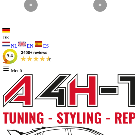
DE
NL
EN
ES
Menü