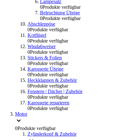
Lampesatz
0
Produkte verfügbar
Beleuchtung Übrige
0
Produkte verfügbar
Abschleppöse
0
Produkte verfügbar
Kotflügel
0
Produkte verfügbar
Windabweiser
0
Produkte verfügbar
Stickers & Folien
0
Produkte verfügbar
Karosserie Übrige
0
Produkte verfügbar
Heckklappen & Zubehör
0
Produkte verfügbar
Fenstern | Dächer | Zubehör
0
Produkte verfügbar
Karosserie reparieren
0
Produkte verfügbar
Motor
0
Produkte verfügbar
Zylinderkopf & Zubehör