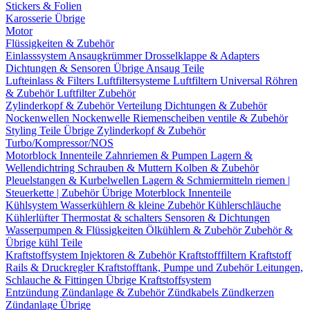
Stickers & Folien
Karosserie Übrige
Motor
Flüssigkeiten & Zubehör
Einlasssystem
Ansaugkrümmer
Drosselklappe & Adapters
Dichtungen & Sensoren
Übrige Ansaug Teile
Lufteinlass & Filters
Luftfiltersysteme
Luftfiltern
Universal Röhren
& Zubehör
Luftfilter Zubehör
Zylinderkopf & Zubehör
Verteilung
Dichtungen & Zubehör
Nockenwellen
Nockenwelle Riemenscheiben
ventile & Zubehör
Styling Teile
Übrige Zylinderkopf & Zubehör
Turbo/Kompressor/NOS
Motorblock Innenteile
Zahnriemen & Pumpen
Lagern &
Wellendichtring
Schrauben & Muttern
Kolben & Zubehör
Pleuelstangen & Kurbelwellen
Lagern & Schmiermitteln
riemen |
Steuerkette | Zubehör
Übrige Moterblock Innenteile
Kühlsystem
Wasserkühlern & kleine Zubehör
Kühlerschläuche
Kühlerlüfter
Thermostat & schalters
Sensoren & Dichtungen
Wasserpumpen & Flüssigkeiten
Ölkühlern & Zubehör
Zubehör &
Übrige kühl Teile
Kraftstoffsystem
Injektoren & Zubehör
Kraftstofffiltern
Kraftstoff
Rails & Druckregler
Kraftstofftank, Pumpe und Zubehör
Leitungen,
Schlauche & Fittingen
Übrige Kraftstoffsystem
Entzündung
Zündanlage & Zubehör
Zündkabels
Zündkerzen
Zündanlage Übrige