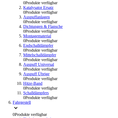
0
Produkte verfügbar
Katalysator Ersatz
0
Produkte verfügbar
Auspuffanlagen
0
Produkte verfügbar
Dichtungen & Flansche
0
Produkte verfügbar
Montagematerial
0
Produkte verfügbar
Endschalldämpfer
0
Produkte verfügbar
Mittelschalldämpfer
0
Produkte verfügbar
Auspuff Universal
0
Produkte verfügbar
Auspuff Übrige
0
Produkte verfügbar
Hitze-Band
0
Produkte verfügbar
Schalldämpfers
0
Produkte verfügbar
Fahrgestell
0
Produkte verfügbar