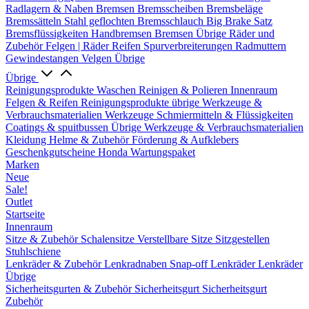
Radlagern & Naben
Bremsen
Bremsscheiben
Bremsbeläge
Bremssätteln
Stahl geflochten Bremsschlauch
Big Brake Satz
Bremsflüssigkeiten
Handbremsen
Bremsen Übrige
Räder und
Zubehör
Felgen | Räder
Reifen
Spurverbreiterungen
Radmuttern
Gewindestangen
Velgen Übrige
Übrige
Reinigungsprodukte
Waschen
Reinigen & Polieren
Innenraum
Felgen & Reifen
Reinigungsprodukte übrige
Werkzeuge &
Verbrauchsmaterialien
Werkzeuge
Schmiermitteln & Flüssigkeiten
Coatings & spuitbussen
Übrige Werkzeuge & Verbrauchsmaterialien
Kleidung
Helme & Zubehör
Förderung & Aufklebers
Geschenkgutscheine
Honda Wartungspaket
Marken
Neue
Sale!
Outlet
Startseite
Innenraum
Sitze & Zubehör
Schalensitze
Verstellbare Sitze
Sitzgestellen
Stuhlschiene
Lenkräder & Zubehör
Lenkradnaben
Snap-off
Lenkräder
Lenkräder
Übrige
Sicherheitsgurten & Zubehör
Sicherheitsgurt
Sicherheitsgurt
Zubehör