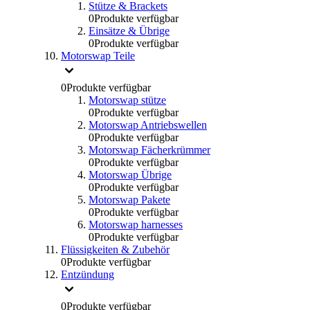
Stütze & Brackets
0
Produkte verfügbar
Einsätze & Übrige
0
Produkte verfügbar
Motorswap Teile
0
Produkte verfügbar
Motorswap stütze
0
Produkte verfügbar
Motorswap Antriebswellen
0
Produkte verfügbar
Motorswap Fächerkrümmer
0
Produkte verfügbar
Motorswap Übrige
0
Produkte verfügbar
Motorswap Pakete
0
Produkte verfügbar
Motorswap harnesses
0
Produkte verfügbar
Flüssigkeiten & Zubehör
0
Produkte verfügbar
Entzündung
0
Produkte verfügbar