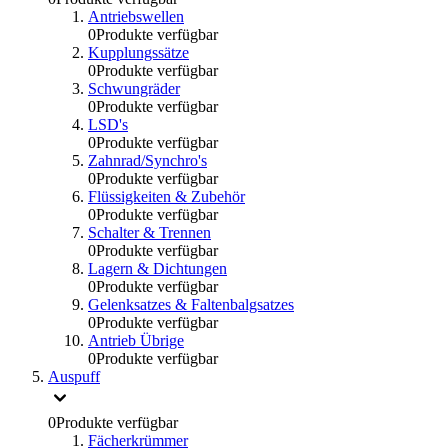
Antriebswellen
0
Produkte verfügbar
Kupplungssätze
0
Produkte verfügbar
Schwungräder
0
Produkte verfügbar
LSD's
0
Produkte verfügbar
Zahnrad/Synchro's
0
Produkte verfügbar
Flüssigkeiten & Zubehör
0
Produkte verfügbar
Schalter & Trennen
0
Produkte verfügbar
Lagern & Dichtungen
0
Produkte verfügbar
Gelenksatzes & Faltenbalgsatzes
0
Produkte verfügbar
Antrieb Übrige
0
Produkte verfügbar
Auspuff
0
Produkte verfügbar
Fächerkrümmer