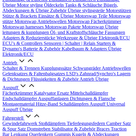
Übrige
Motor styling
Öldeckeln
Tanks & Schläuche
Bügels,
Abdeckungen & Übrige Zubehör
Übrige stylingsteile
Motorstützen
Stütze & Brackets
Einsätze & Übrige
Motorswap Teile
Motorswap
stütze
Motorswap Antriebswellen
Motorswap Fächerkrümmer
Motorswap harnesses
Motorswap Pakete
Motorswap Übrige
leitungen & kupplungen
Öl- und Kraftstoffschläuche
Fassungen
Adapters & Reduzierstücke
Werkzeuge & Übrige
Elektronik/ECU
ECU's & Controllers
Sensoren | Schalter | Relais
Starters &
Dynamo's
Batterie & Zubehör
Kabelbaum & Adapters
Übrige
Elektronik/ECU
Antrieb
Schalter & Trennen
Kupplungssätze
Schwungräder
Antriebswellen
Gelenksatzes & Faltenbalgsatzes
LSD's
Zahnrad/Synchro's
Lagern
& Dichtungen
Flüssigkeiten & Zubehör
Antrieb Übrige
Auspuff
Fächerkrümmer
Katalysator Ersatz
Mittelschalldämpfer
Endschalldämpfer
Auspuffanlagen
Dichtungen & Flansche
Montagematerial
Hitze-Band
Schalldämpfers
Auspuff Universal
Auspuff Übrige
Fahrgestell
Gewindefahrwerk
Stoßdämpfern
Tieferlegungsfedern
Camber Satz
& Spur Satz
Domstreben
Stabilisator & Zubehör
Braces
Traction
Bar
Lenkung
Querlenkern
Gummis
Kugeln & Abdeckungen