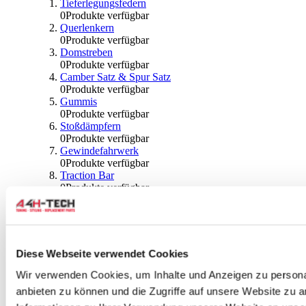
Tieferlegungsfedern
0
Produkte verfügbar
Querlenkern
0
Produkte verfügbar
Domstreben
0
Produkte verfügbar
Camber Satz & Spur Satz
0
Produkte verfügbar
Gummis
0
Produkte verfügbar
Stoßdämpfern
0
Produkte verfügbar
Gewindefahrwerk
0
Produkte verfügbar
Traction Bar
0
Produkte verfügbar
Stabilisator & Zubehör
0
Produkte verfügbar
Kugeln & Abdeckungen
0
Produkte verfügbar
Radlagern & Naben
Diese Webseite verwendet Cookies
0
Produkte verfügbar
Räder und Zubehör
Wir verwenden Cookies, um Inhalte und Anzeigen zu personal
anbieten zu können und die Zugriffe auf unsere Website zu 
0
Produkte verfügbar