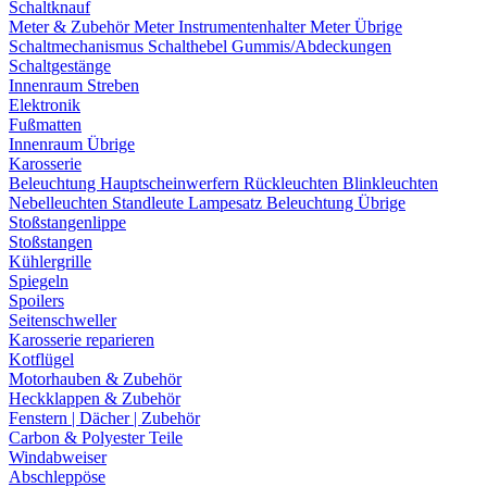
Schaltknauf
Meter & Zubehör
Meter
Instrumentenhalter
Meter Übrige
Schaltmechanismus
Schalthebel
Gummis/Abdeckungen
Schaltgestänge
Innenraum Streben
Elektronik
Fußmatten
Innenraum Übrige
Karosserie
Beleuchtung
Hauptscheinwerfern
Rückleuchten
Blinkleuchten
Nebelleuchten
Standleute
Lampesatz
Beleuchtung Übrige
Stoßstangenlippe
Stoßstangen
Kühlergrille
Spiegeln
Spoilers
Seitenschweller
Karosserie reparieren
Kotflügel
Motorhauben & Zubehör
Heckklappen & Zubehör
Fenstern | Dächer | Zubehör
Carbon & Polyester Teile
Windabweiser
Abschleppöse