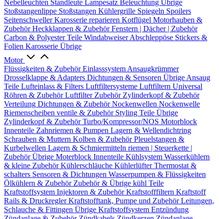
Nebelleuchten
Standleute
Lampesatz
Beleuchtung Übrige
Stoßstangenlippe
Stoßstangen
Kühlergrille
Spiegeln
Spoilers
Seitenschweller
Karosserie reparieren
Kotflügel
Motorhauben &
Zubehör
Heckklappen & Zubehör
Fenstern | Dächer | Zubehör
Carbon & Polyester Teile
Windabweiser
Abschleppöse
Stickers &
Folien
Karosserie Übrige
Motor
Flüssigkeiten & Zubehör
Einlasssystem
Ansaugkrümmer
Drosselklappe & Adapters
Dichtungen & Sensoren
Übrige Ansaug
Teile
Lufteinlass & Filters
Luftfiltersysteme
Luftfiltern
Universal
Röhren & Zubehör
Luftfilter Zubehör
Zylinderkopf & Zubehör
Verteilung
Dichtungen & Zubehör
Nockenwellen
Nockenwelle
Riemenscheiben
ventile & Zubehör
Styling Teile
Übrige
Zylinderkopf & Zubehör
Turbo/Kompressor/NOS
Motorblock
Innenteile
Zahnriemen & Pumpen
Lagern & Wellendichtring
Schrauben & Muttern
Kolben & Zubehör
Pleuelstangen &
Kurbelwellen
Lagern & Schmiermitteln
riemen | Steuerkette |
Zubehör
Übrige Moterblock Innenteile
Kühlsystem
Wasserkühlern
& kleine Zubehör
Kühlerschläuche
Kühlerlüfter
Thermostat &
schalters
Sensoren & Dichtungen
Wasserpumpen & Flüssigkeiten
Ölkühlern & Zubehör
Zubehör & Übrige kühl Teile
Kraftstoffsystem
Injektoren & Zubehör
Kraftstofffiltern
Kraftstoff
Rails & Druckregler
Kraftstofftank, Pumpe und Zubehör
Leitungen,
Schlauche & Fittingen
Übrige Kraftstoffsystem
Entzündung
Zündanlage & Zubehör
Zündkabels
Zündkerzen
Zündanlage