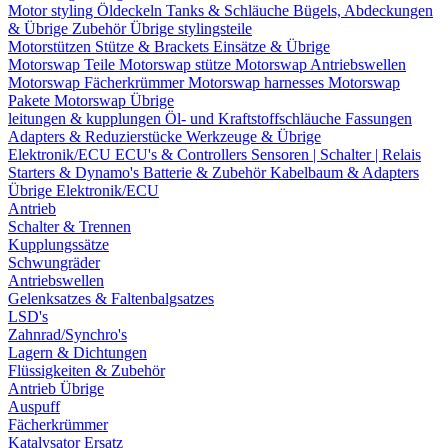
Motor styling
Öldeckeln
Tanks & Schläuche
Bügels, Abdeckungen
& Übrige Zubehör
Übrige stylingsteile
Motorstützen
Stütze & Brackets
Einsätze & Übrige
Motorswap Teile
Motorswap stütze
Motorswap Antriebswellen
Motorswap Fächerkrümmer
Motorswap harnesses
Motorswap
Pakete
Motorswap Übrige
leitungen & kupplungen
Öl- und Kraftstoffschläuche
Fassungen
Adapters & Reduzierstücke
Werkzeuge & Übrige
Elektronik/ECU
ECU's & Controllers
Sensoren | Schalter | Relais
Starters & Dynamo's
Batterie & Zubehör
Kabelbaum & Adapters
Übrige Elektronik/ECU
Antrieb
Schalter & Trennen
Kupplungssätze
Schwungräder
Antriebswellen
Gelenksatzes & Faltenbalgsatzes
LSD's
Zahnrad/Synchro's
Lagern & Dichtungen
Flüssigkeiten & Zubehör
Antrieb Übrige
Auspuff
Fächerkrümmer
Katalysator Ersatz