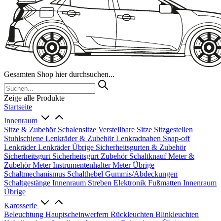
Gesamten Shop hier durchsuchen...
Zeige alle Produkte
Startseite
Innenraum
Sitze & Zubehör
Schalensitze
Verstellbare Sitze
Sitzgestellen
Stuhlschiene
Lenkräder & Zubehör
Lenkradnaben
Snap-off
Lenkräder
Lenkräder Übrige
Sicherheitsgurten & Zubehör
Sicherheitsgurt
Sicherheitsgurt Zubehör
Schaltknauf
Meter &
Zubehör
Meter
Instrumentenhalter
Meter Übrige
Schaltmechanismus
Schalthebel
Gummis/Abdeckungen
Schaltgestänge
Innenraum Streben
Elektronik
Fußmatten
Innenraum
Übrige
Karosserie
Beleuchtung
Hauptscheinwerfern
Rückleuchten
Blinkleuchten