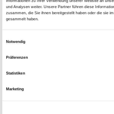
Informationen zu Ihrer Verwendung unserer Website an unse
Spurverbreiterungen
und Analysen weiter. Unsere Partner führen diese Informati
0
Produkte verfügbar
zusammen, die Sie ihnen bereitgestellt haben oder die sie 
Radmuttern
0
Produkte verfügbar
gesammelt haben.
Gewindestangen
0
Produkte verfügbar
Velgen Übrige
0
Produkte verfügbar
Einwilligungsauswahl
Felgen | Räder
Notwendig
0
Produkte verfügbar
Reifen
0
Produkte verfügbar
Präferenzen
Bremsen
0
Produkte verfügbar
Statistiken
Bremsscheiben
0
Produkte verfügbar
Bremsbeläge
Marketing
0
Produkte verfügbar
Bremssätteln
0
Produkte verfügbar
Stahl geflochten Bremsschlauch
0
Produkte verfügbar
Big Brake Satz